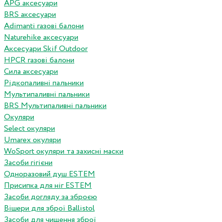
APG аксесуари
BRS аксесуари
Adimanti газові балони
Naturehike аксесуари
Аксесуари Skif Outdoor
HPCR газові балони
Сила аксесуари
Рідкопаливні пальники
Мультипаливні пальники
BRS Мультипаливні пальники
Окуляри
Select окуляри
Umarex окуляри
WoSport окуляри та захисні маски
Засоби гігієни
Одноразовий душ ESTEM
Присипка для ніг ESTEM
Засоби догляду за зброєю
Вішери для зброї Ballistol
Засоби для чищення зброї