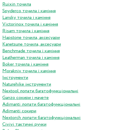
Ruixin точила
Spyderco точила і каміння
Lansky точила і каміння
Victorinox точила і каміння
Risam точила і каміння
Hapstone точила, аксесуари
Kanetsune точила, аксесуари
Benchmade точила і каміння
Leatherman точила і каміння
Boker точила і каміння
Morakniv точила і каміння
Інструменти
Naturehike інструменти
Nextool лопати багатофункціональні
Ganzo сокири і мачете
Adimanti лопати багатофункціональні
Adimanti сокири
Nextorch лопати багатофункціональні
Сivivi тактичні ручки