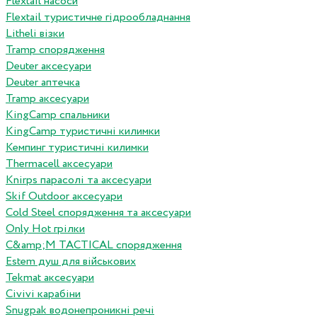
Flextail насоси
Flextail туристичне гідрообладнання
Litheli візки
Tramp спорядження
Deuter аксесуари
Deuter аптечка
Tramp аксесуари
KingCamp спальники
KingCamp туристичні килимки
Кемпинг туристичні килимки
Thermacell аксесуари
Knirps парасолі та аксесуари
Skif Outdoor аксесуари
Cold Steel спорядження та аксесуари
Only Hot грілки
C&amp;M TACTICAL спорядження
Estem душ для військових
Tekmat аксесуари
Сivivi карабіни
Snugpak водонепроникні речі