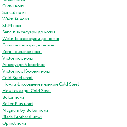
Civivi ножі
Sencut ножі
Weknife ножі
SRM ножі
Sencut аксесуари до ножів
Weknife аксесуари до ножів
Civivi аксесуари до ножів
Zero Tolerance ножі
Victorinox ножі
Аксесуари Victorinox
Victorinox Кухонні ножі
Cold Steel ножі
Ножі з фіксованим клинком Cold Steel
Ножі складні Cold Steel
Boker ножі
Boker Plus ножі
Magnum by Boker ножі
Blade Brothersl ножі
Opinel ножі