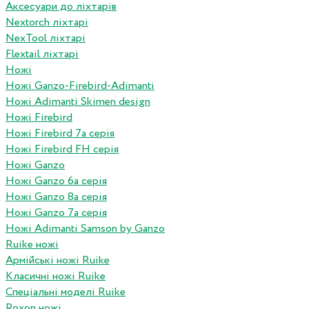
Аксесуари до ліхтарів
Nextorch ліхтарі
NexTool ліхтарі
Flextail ліхтарі
Ножі
Ножі Ganzo-Firebird-Adimanti
Ножі Adimanti Skimen design
Ножі Firebird
Ножі Firebird 7а серія
Ножі Firebird FH серія
Ножі Ganzo
Ножі Ganzo 6а серія
Ножі Ganzo 8а серія
Ножі Ganzo 7а серія
Ножі Adimanti Samson by Ganzo
Ruike ножі
Армійські ножі Ruike
Класичні ножі Ruike
Спеціальні моделі Ruike
Roxon ножi