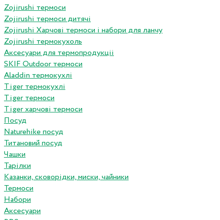
Zojirushi термоси
Zojirushi термоси дитячі
Zojirushi Харчові термоси і набори для ланчу
Zojirushi термокухоль
Аксесуари для термопродукціі
SKIF Outdoor термоси
Aladdin термокухлі
Tiger термокухлі
Tiger термоси
Tiger харчові термоси
Посуд
Naturehike посуд
Титановий посуд
Чашки
Тарілки
Казанки, сковорідки, миски, чайники
Термоси
Набори
Аксесуари