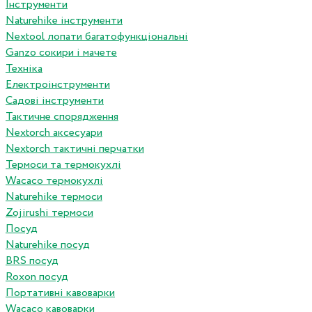
Інструменти
Naturehike інструменти
Nextool лопати багатофункціональні
Ganzo сокири і мачете
Техніка
Електроінструменти
Садові інструменти
Тактичне спорядження
Nextorch аксесуари
Nextorch тактичні перчатки
Термоси та термокухлі
Wacaco термокухлі
Naturehike термоси
Zojirushi термоси
Посуд
Naturehike посуд
BRS посуд
Roxon посуд
Портативні кавоварки
Wacaco кавоварки