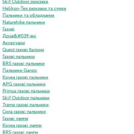
Skif Outdoor рюкзаки
Helikon-Tex рюкзаки та сумки
Пальники та обладнання
Naturehike пальники
Газові
Дров&#039;яні
Аксесуари
Quest газові балони
Газові пальники
BRS газові пальники
Пальники Ganzo
Kovea газові пальники
APG газові пальники
Primus газові пальники
Skif Outdoor пальники
Tramp газові пальники
Сила газові пальники
Газові лампи
Kovea газові лампи
BRS газові лампи