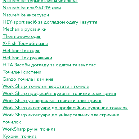
Naturehike термобілизна чоловіча
Naturehike пов&#039;язки
Naturehike аксесуари
HEY-sport засіб за доглядом одягу і взуття
Mechanix рукавички
Thermowave одяг
X-Fish Термобілизна
Helikon-Tex одяг
Helikon-Tex рукавички
HTA Засоби догляду за одягом та взуттяс
Точильні системи
Ganzo точила і каміння
Work Sharp точильні верстати і точила
Work Sharp професiйнi кухоннi точилки электричнi
Work Sharp унiверсальнi точилки электричнi
Work Sharp аксесуари до професiйних кухонних точилок
Work Sharp аксесуари до унiверсальних электричних
точилок
WorkSharp ручні точила
Кухонні точила