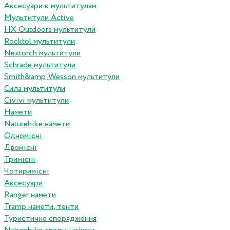
Аксесуари к мультитулам
Мультитули Active
HX Outdoors мультитули
Rocktol мультитули
Nextorch мультитули
Schrade мультитули
Smith&amp;Wesson мультитули
Сила мультитули
Civivi мультитули
Намети
Naturehike намети
Одномісні
Двомісні
Тримісні
Чотиримісні
Аксесуари
Ranger намети
Tramp намети, тенти
Туристичне спорядження