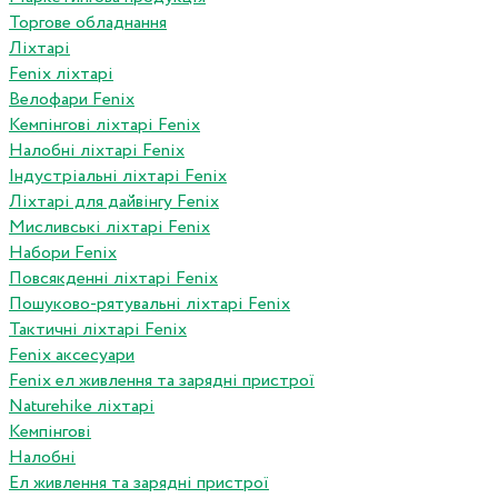
Торгове обладнання
Ліхтарі
Fenix ліхтарі
Велофари Fenix
Кемпінгові ліхтарі Fenix
Налобні ліхтарі Fenix
Індустріальні ліхтарі Fenix
Ліхтарі для дайвінгу Fenix
Мисливські ліхтарі Fenix
Набори Fenix
Повсякденні ліхтарі Fenix
Пошуково-рятувальні ліхтарі Fenix
Тактичні ліхтарі Fenix
Fenix аксесуари
Fenix ел живлення та зарядні пристрої
Naturehike ліхтарі
Кемпінгові
Налобні
Ел живлення та зарядні пристрої