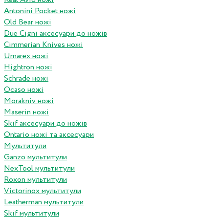
Antonini Pocket ножі
Old Bear ножі
Due Cigni аксесуари до ножів
Cimmerian Knives ножі
Umarex ножі
Hightron ножі
Schrade ножі
Ocaso ножі
Morakniv ножі
Maserin ножі
Skif аксесуари до ножів
Ontario ножі та аксесуари
Мультитули
Ganzo мультитули
NexTool мультитули
Roxon мультитули
Victorinox мультитули
Leatherman мультитули
Skif мультитули