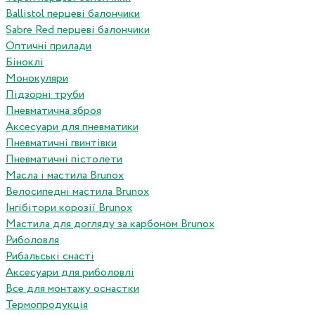
Ballistol перцеві балончики
Sabre Red перцеві балончики
Оптичні прилади
Біноклі
Монокуляри
Підзорні труби
Пневматична зброя
Аксесуари для пневматики
Пневматичні гвинтівки
Пневматичні пістолети
Масла і мастила Brunox
Велосипедні мастила Brunox
Інгібітори корозії Brunox
Мастила для догляду за карбоном Brunox
Риболовля
Рибальські снасті
Аксесуари для риболовлі
Все для монтажу оснастки
Термопродукція