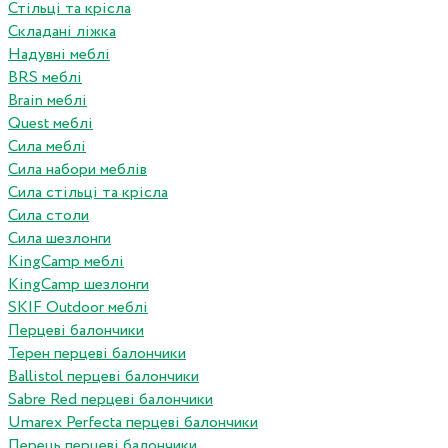
Стільці та крісла
Складані ліжка
Надувні меблі
BRS меблі
Brain меблі
Quest меблі
Сила меблі
Сила набори меблів
Сила стільці та крісла
Сила столи
Сила шезлонги
KingCamp меблі
KingCamp шезлонги
SKIF Outdoor меблі
Перцеві балончики
Терен перцеві балончики
Ballistol перцеві балончики
Sabre Red перцеві балончики
Umarex Perfecta перцеві балончики
Перець перцеві балончики