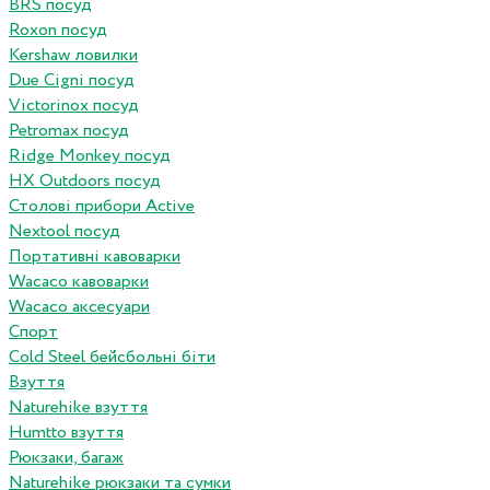
BRS посуд
Roxon посуд
Kershaw ловилки
Due Cigni посуд
Victorinox посуд
Petromax посуд
Ridge Monkey посуд
HX Outdoors посуд
Столові прибори Active
Nextool посуд
Портативні кавоварки
Wacaco кавоварки
Wacaco аксесуари
Спорт
Cold Steel бейсбольні біти
Взуття
Naturehike взуття
Humtto взуття
Рюкзаки, багаж
Naturehike рюкзаки та сумки