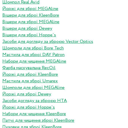
Шомпол Real Avid
Йоржі для зброї MEGAline
Вішери для зброї KleenBore
Вішери для зброї MEGAline
Вішери для зброї Dewey
Вішери для зброї Hoppe`s
Засоби для догляду за зброєю Vector Optics
Шомполи для зброї Bore Tech
Мастила для зброї DAY Patron
Набори для чищення MEGAline
Фарба маскувальна RecOil
Йоржі для зброї KleenBore
Мастила для зброї Umarex
Шомполи для зброї MEGAline
Йоржі для зброї Dewey
Засоби догляду за зброєю HTA
Йоржі для зброї Hoppe`s
Набори для чищення KleenBore
Патчі для чищення зброї KleenBore
Пуховки для зброї KleenBore