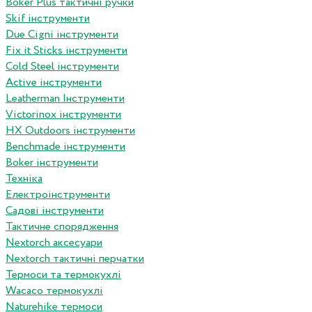
Boker Plus тактичні ручки
Skif інструменти
Due Cigni інструменти
Fix it Sticks інструменти
Сold Steel інструменти
Active інструменти
Leatherman Інструменти
Victorinox інструменти
HX Outdoors інструменти
Benchmade інструменти
Boker інструменти
Техніка
Електроінструменти
Садові інструменти
Тактичне спорядження
Nextorch аксесуари
Nextorch тактичні перчатки
Термоси та термокухлі
Wacaco термокухлі
Naturehike термоси