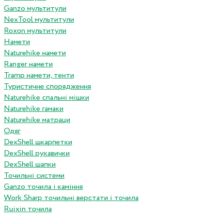
Ganzo мультитули
NexTool мультитули
Roxon мультитули
Намети
Naturehike намети
Ranger намети
Tramp намети, тенти
Туристичне спорядження
Naturehike спальні мішки
Naturehike гамаки
Naturehike матраци
Одяг
DexShell шкарпетки
DexShell рукавички
DexShell шапки
Точильні системи
Ganzo точила і каміння
Work Sharp точильні верстати і точила
Ruixin точила