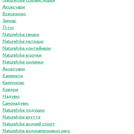
Naturehike спальні мішки
Аксесуари
Всесезонні
Зимові
Літні
Naturehike гамаки
Naturehike матраци
Naturehike контейнери
Naturehike візочки
Naturehike килимки
Аксесуари
Каремати
Кемпінгові
Ковдри
Надувні
Самонадувні
Naturehike подушки
Naturehike взуття
Naturehike водний спорт
Naturehike водонепроникні речі