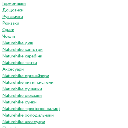
Гермомішки
Дощовики
Рукавички
Рюкзаки
Сумки
Чохли
Naturehike душ
Naturehike каністри
Naturehike карабіни
Naturehike тенти
Аксесуари
Naturehike органайзери
Naturehike питні системи
Naturehike рушники
Naturehike рюкзаки
Naturehike сумки
Naturehike трекінгові палиці
Naturehike холодильники
Naturehike аксесуари