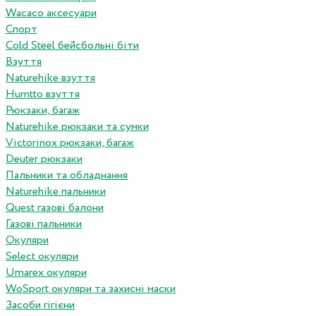
Wacaco аксесуари
Спорт
Cold Steel бейсбольні біти
Взуття
Naturehike взуття
Humtto взуття
Рюкзаки, багаж
Naturehike рюкзаки та сумки
Victorinox рюкзаки, багаж
Deuter рюкзаки
Пальники та обладнання
Naturehike пальники
Quest газові балони
Газові пальники
Окуляри
Select окуляри
Umarex окуляри
WoSport окуляри та захисні маски
Засоби гігієни