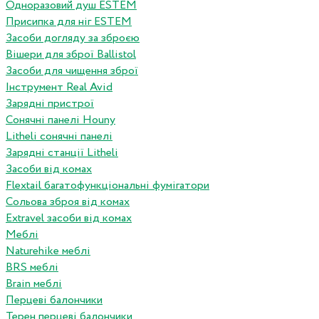
Одноразовий душ ESTEM
Присипка для ніг ESTEM
Засоби догляду за зброєю
Вішери для зброї Ballistol
Засоби для чищення зброї
Інструмент Real Avid
Зарядні пристрої
Сонячні панелі Houny
Litheli сонячні панелі
Зарядні станції Litheli
Засоби від комах
Flextail багатофункціональні фумігатори
Сольова зброя від комах
Extravel засоби від комах
Меблі
Naturehike меблі
BRS меблі
Brain меблі
Перцеві балончики
Терен перцеві балончики