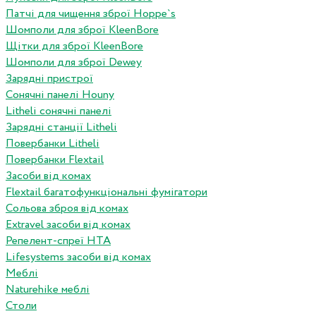
Патчі для чищення зброї Hoppe`s
Шомполи для зброї KleenBore
Щітки для зброї KleenBore
Шомполи для зброї Dewey
Зарядні пристрої
Сонячні панелі Houny
Litheli сонячні панелі
Зарядні станції Litheli
Повербанки Litheli
Повербанки Flextail
Засоби від комах
Flextail багатофункціональні фумігатори
Сольова зброя від комах
Extravel засоби від комах
Репелент-спреї HTA
Lifesystems засоби від комах
Меблі
Naturehike меблі
Столи