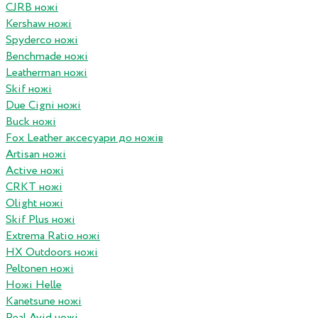
CJRB ножі
Kershaw ножі
Spyderco ножі
Benchmade ножі
Leatherman ножі
Skif ножі
Due Cigni ножі
Buck ножі
Fox Leather аксесуари до ножів
Artisan ножі
Active ножі
CRKT ножі
Olight ножі
Skif Plus ножі
Extrema Ratio ножі
HX Outdoors ножі
Peltonen ножі
Ножі Helle
Kanetsune ножі
Real Avid ножі