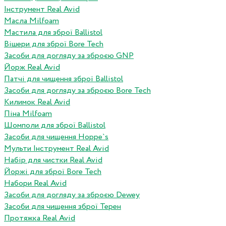
Інструмент Real Avid
Масла Milfoam
Мастила для зброї Ballistol
Вішери для зброї Bore Tech
Засоби для догляду за зброєю GNP
Йорж Real Avid
Патчі для чищення зброї Ballistol
Засоби для догляду за зброєю Bore Tech
Килимок Real Avid
Піна Milfoam
Шомполи для зброї Ballistol
Засоби для чищення Hoppe`s
Мульти Інструмент Real Avid
Набір для чистки Real Avid
Йоржі для зброї Bore Tech
Набори Real Avid
Засоби для догляду за зброєю Dewey
Засоби для чищення зброї Терен
Протяжка Real Avid