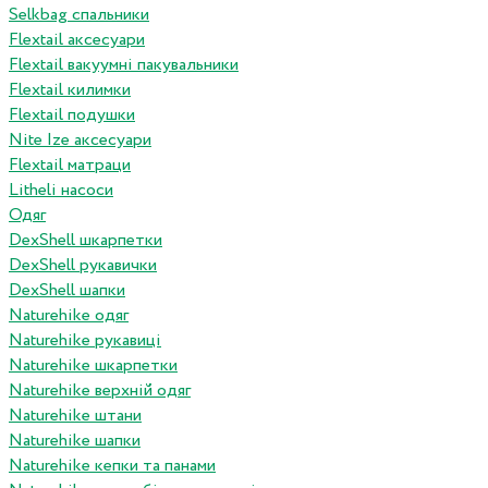
Selkbag спальники
Flextail аксесуари
Flextail вакуумні пакувальники
Flextail килимки
Flextail подушки
Nite Ize аксесуари
Flextail матраци
Litheli насоси
Одяг
DexShell шкарпетки
DexShell рукавички
DexShell шапки
Naturehike одяг
Naturehike рукавиці
Naturehike шкарпетки
Naturehike верхній одяг
Naturehike штани
Naturehike шапки
Naturehike кепки та панами