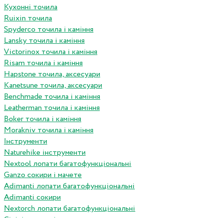
Кухонні точила
Ruixin точила
Spyderco точила і каміння
Lansky точила і каміння
Victorinox точила і каміння
Risam точила і каміння
Hapstone точила, аксесуари
Kanetsune точила, аксесуари
Benchmade точила і каміння
Leatherman точила і каміння
Boker точила і каміння
Morakniv точила і каміння
Інструменти
Naturehike інструменти
Nextool лопати багатофункціональні
Ganzo сокири і мачете
Adimanti лопати багатофункціональні
Adimanti сокири
Nextorch лопати багатофункціональні