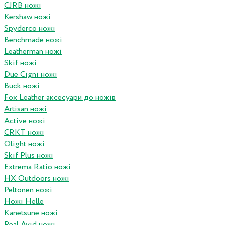
CJRB ножі
Kershaw ножі
Spyderco ножі
Benchmade ножі
Leatherman ножі
Skif ножі
Due Cigni ножі
Buck ножі
Fox Leather аксесуари до ножів
Artisan ножі
Active ножі
CRKT ножі
Olight ножі
Skif Plus ножі
Extrema Ratio ножі
HX Outdoors ножі
Peltonen ножі
Ножі Helle
Kanetsune ножі
Real Avid ножі