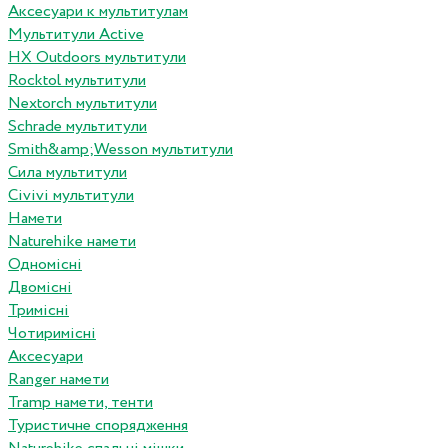
Аксесуари к мультитулам
Мультитули Active
HX Outdoors мультитули
Rocktol мультитули
Nextorch мультитули
Schrade мультитули
Smith&amp;Wesson мультитули
Сила мультитули
Civivi мультитули
Намети
Naturehike намети
Одномісні
Двомісні
Тримісні
Чотиримісні
Аксесуари
Ranger намети
Tramp намети, тенти
Туристичне спорядження