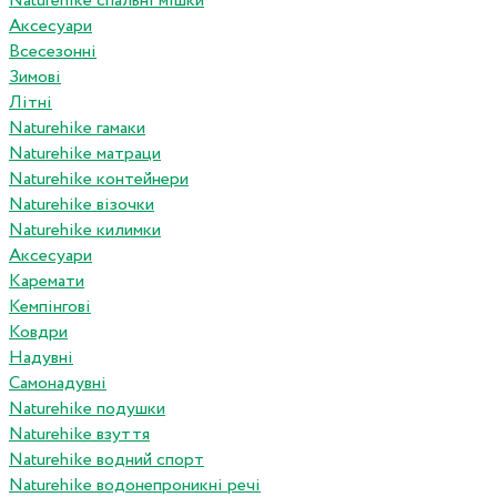
Naturehike спальні мішки
Аксесуари
Всесезонні
Зимові
Літні
Naturehike гамаки
Naturehike матраци
Naturehike контейнери
Naturehike візочки
Naturehike килимки
Аксесуари
Каремати
Кемпінгові
Ковдри
Надувні
Самонадувні
Naturehike подушки
Naturehike взуття
Naturehike водний спорт
Naturehike водонепроникні речі