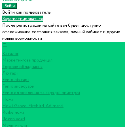
Войти как пользователь
Зарегистрироваться
После регистрации на сайте вам будет доступно
отслеживание состояния заказов, личный кабинет и другие
новые возможности
Каталог
Маркетингова продукція
Торгове обладнання
Ліхтарі
Fenix ліхтарі
Fenix аксесуари
Fenix ел живлення та зарядні пристрої
Ножі
Ножі Ganzo-Firebird-Adimanti
Ruike ножі
Roxon ножi
Мультитули