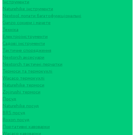
Інструменти
Naturehike інструменти
Nextool лопати багатофункціональні
Ganzo сокири і мачете
Техніка
Електроінструменти
Садові інструменти
Тактичне спорядження
Nextorch аксесуари
Nextorch тактичні перчатки
Термоси та термокухлі
Wacaco термокухлі
Naturehike термоси
Zojirushi термоси
Посуд
Naturehike посуд
BRS посуд
Roxon посуд
Портативні кавоварки
Wacaco кавоварки