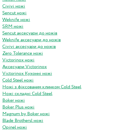
Civivi ножі
Sencut ножі
Weknife ножі
SRM ножі
Sencut аксесуари до ножів
Weknife аксесуари до ножів
Civivi аксесуари до ножів
Zero Tolerance ножі
Victorinox ножі
Аксесуари Victorinox
Victorinox Кухонні ножі
Cold Steel ножі
Ножі з фіксованим клинком Cold Steel
Ножі складні Cold Steel
Boker ножі
Boker Plus ножі
Magnum by Boker ножі
Blade Brothersl ножі
Opinel ножі