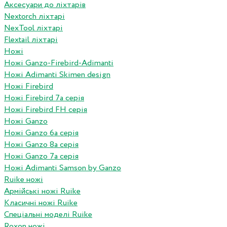
Аксесуари до ліхтарів
Nextorch ліхтарі
NexTool ліхтарі
Flextail ліхтарі
Ножі
Ножі Ganzo-Firebird-Adimanti
Ножі Adimanti Skimen design
Ножі Firebird
Ножі Firebird 7а серія
Ножі Firebird FH серія
Ножі Ganzo
Ножі Ganzo 6а серія
Ножі Ganzo 8а серія
Ножі Ganzo 7а серія
Ножі Adimanti Samson by Ganzo
Ruike ножі
Армійські ножі Ruike
Класичні ножі Ruike
Спеціальні моделі Ruike
Roxon ножi