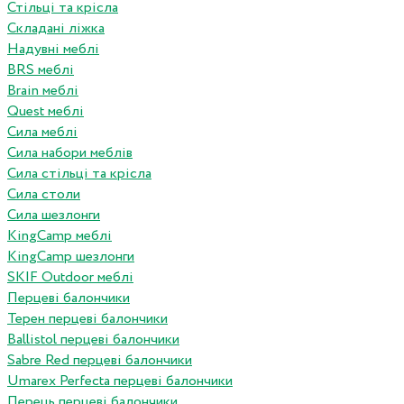
Стільці та крісла
Складані ліжка
Надувні меблі
BRS меблі
Brain меблі
Quest меблі
Сила меблі
Сила набори меблів
Сила стільці та крісла
Сила столи
Сила шезлонги
KingCamp меблі
KingCamp шезлонги
SKIF Outdoor меблі
Перцеві балончики
Терен перцеві балончики
Ballistol перцеві балончики
Sabre Red перцеві балончики
Umarex Perfecta перцеві балончики
Перець перцеві балончики