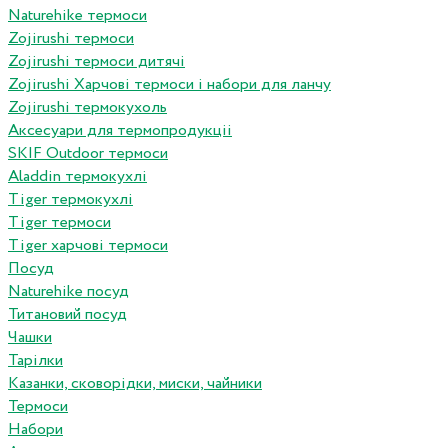
Naturehike термоси
Zojirushi термоси
Zojirushi термоси дитячі
Zojirushi Харчові термоси і набори для ланчу
Zojirushi термокухоль
Аксесуари для термопродукціі
SKIF Outdoor термоси
Aladdin термокухлі
Tiger термокухлі
Tiger термоси
Tiger харчові термоси
Посуд
Naturehike посуд
Титановий посуд
Чашки
Тарілки
Казанки, сковорідки, миски, чайники
Термоси
Набори