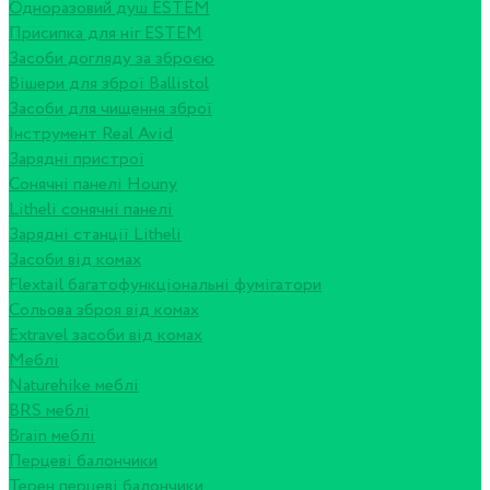
Одноразовий душ ESTEM
Присипка для ніг ESTEM
Засоби догляду за зброєю
Вішери для зброї Ballistol
Засоби для чищення зброї
Інструмент Real Avid
Зарядні пристрої
Сонячні панелі Houny
Litheli сонячні панелі
Зарядні станції Litheli
Засоби від комах
Flextail багатофункціональні фумігатори
Сольова зброя від комах
Extravel засоби від комах
Меблі
Naturehike меблі
BRS меблі
Brain меблі
Перцеві балончики
Терен перцеві балончики