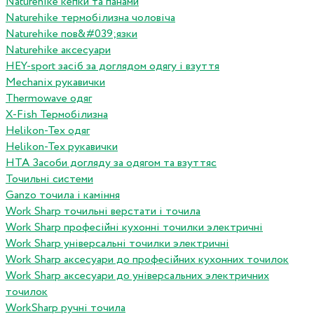
Naturehike кепки та панами
Naturehike термобілизна чоловіча
Naturehike пов&#039;язки
Naturehike аксесуари
HEY-sport засіб за доглядом одягу і взуття
Mechanix рукавички
Thermowave одяг
X-Fish Термобілизна
Helikon-Tex одяг
Helikon-Tex рукавички
HTA Засоби догляду за одягом та взуттяс
Точильні системи
Ganzo точила і каміння
Work Sharp точильні верстати і точила
Work Sharp професiйнi кухоннi точилки электричнi
Work Sharp унiверсальнi точилки электричнi
Work Sharp аксесуари до професiйних кухонних точилок
Work Sharp аксесуари до унiверсальних электричних
точилок
WorkSharp ручні точила