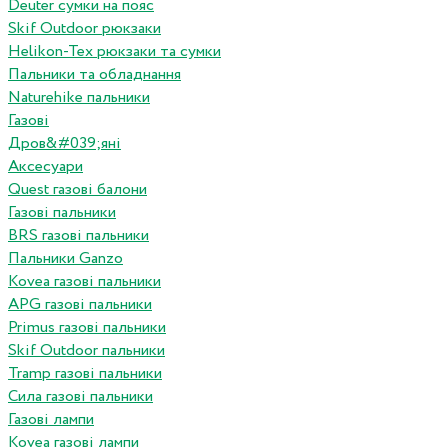
Deuter сумки на пояс
Skif Outdoor рюкзаки
Helikon-Tex рюкзаки та сумки
Пальники та обладнання
Naturehike пальники
Газові
Дров&#039;яні
Аксесуари
Quest газові балони
Газові пальники
BRS газові пальники
Пальники Ganzo
Kovea газові пальники
APG газові пальники
Primus газові пальники
Skif Outdoor пальники
Tramp газові пальники
Сила газові пальники
Газові лампи
Kovea газові лампи