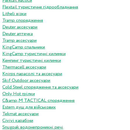
Flextail насоси
Flextail туристичне гідрообладнання
Litheli візки
Tramp спорядження
Deuter аксесуари
Deuter аптечка
Tramp аксесуари
KingCamp спальники
KingCamp туристичні килимки
Кемпинг туристичні килимки
Thermacell аксесуари
Knirps парасолі та аксесуари
Skif Outdoor аксесуари
Cold Steel спорядження та аксесуари
Only Hot грілки
C&amp;M TACTICAL спорядження
Estem душ для військових
Tekmat аксесуари
Сivivi карабіни
Snugpak водонепроникні речі