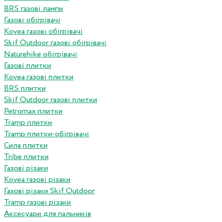
BRS газові лампи
Газові обігрівачі
Kovea газові обігрівачі
Skif Outdoor газові обігрівачі
Naturehike обігрівачі
Газові плитки
Kovea газові плитки
BRS плитки
Skif Outdoor газові плитки
Petromax плитки
Tramp плитки
Tramp плитки-обігрівачі
Сила плитки
Tribe плитки
Газові різаки
Kovea газові різаки
Газові різаки Skif Outdoor
Tramp газові різаки
Аксесуари для пальників