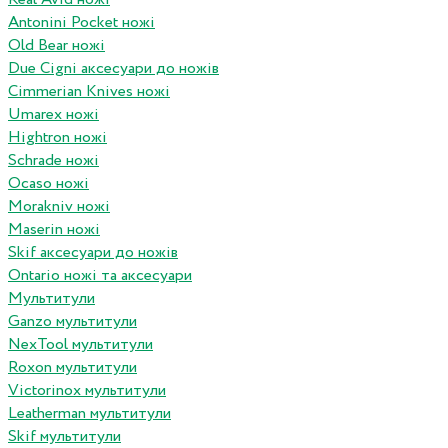
Antonini Pocket ножі
Old Bear ножі
Due Cigni аксесуари до ножів
Cimmerian Knives ножі
Umarex ножі
Hightron ножі
Schrade ножі
Ocaso ножі
Morakniv ножі
Maserin ножі
Skif аксесуари до ножів
Ontario ножі та аксесуари
Мультитули
Ganzo мультитули
NexTool мультитули
Roxon мультитули
Victorinox мультитули
Leatherman мультитули
Skif мультитули