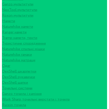
Ganzo мультитули
NexTool мультитули
Roxon мультитули
Намети
Naturehike намети
Ranger намети
Tramp намети, тенти
Туристичне спорядження
Naturehike спальні мішки
Naturehike гамаки
Naturehike матраци
Одяг
DexShell шкарпетки
DexShell рукавички
DexShell шапки
Точильні системи
Ganzo точила і каміння
Work Sharp точильні верстати і точила
Ruixin точила