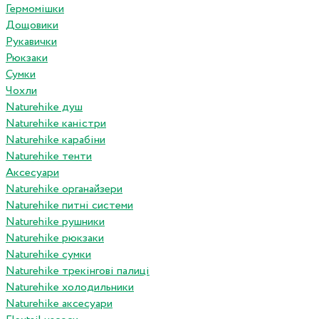
Гермомішки
Дощовики
Рукавички
Рюкзаки
Сумки
Чохли
Naturehike душ
Naturehike каністри
Naturehike карабіни
Naturehike тенти
Аксесуари
Naturehike органайзери
Naturehike питні системи
Naturehike рушники
Naturehike рюкзаки
Naturehike сумки
Naturehike трекінгові палиці
Naturehike холодильники
Naturehike аксесуари