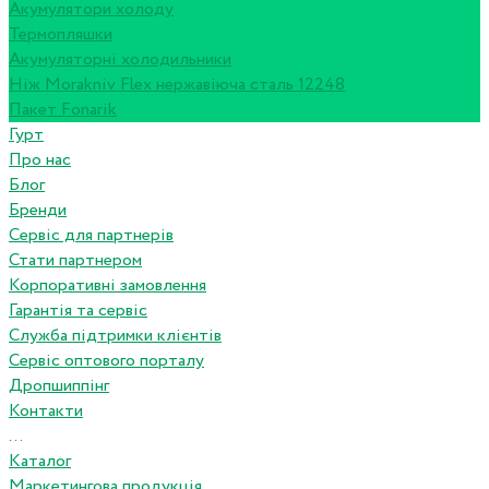
Акумулятори холоду
Термопляшки
Акумуляторні холодильники
Ніж Morakniv Flex нержавіюча сталь 12248
Пакет Fonarik
Гурт
Про нас
Блог
Бренди
Сервіс для партнерів
Стати партнером
Корпоративні замовлення
Гарантія та сервіс
Служба підтримки клієнтів
Сервіс оптового порталу
Дропшиппінг
Контакти
...
Каталог
Маркетингова продукція