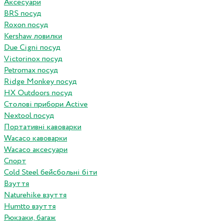
Аксесуари
BRS посуд
Roxon посуд
Kershaw ловилки
Due Cigni посуд
Victorinox посуд
Petromax посуд
Ridge Monkey посуд
HX Outdoors посуд
Столові прибори Active
Nextool посуд
Портативні кавоварки
Wacaco кавоварки
Wacaco аксесуари
Спорт
Cold Steel бейсбольні біти
Взуття
Naturehike взуття
Humtto взуття
Рюкзаки, багаж