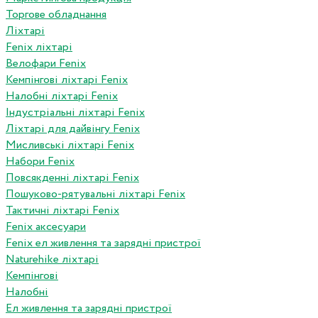
Торгове обладнання
Ліхтарі
Fenix ліхтарі
Велофари Fenix
Кемпінгові ліхтарі Fenix
Налобні ліхтарі Fenix
Індустріальні ліхтарі Fenix
Ліхтарі для дайвінгу Fenix
Мисливські ліхтарі Fenix
Набори Fenix
Повсякденні ліхтарі Fenix
Пошуково-рятувальні ліхтарі Fenix
Тактичні ліхтарі Fenix
Fenix аксесуари
Fenix ел живлення та зарядні пристрої
Naturehike ліхтарі
Кемпінгові
Налобні
Ел живлення та зарядні пристрої