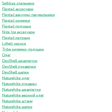
Selkbag спальники
Flextail аксесуари
Flextail вакуумні пакувальники
Flextail килимки
Flextail подушки
Nite Ize аксесуари
Flextail матраци
Litheli насоси
Tribe килимки, подушки
Одяг
DexShell шкарпетки
DexShell рукавички
DexShell шапки
Naturehike одяг
Naturehike рукавиці
Naturehike шкарпетки
Naturehike верхній одяг
Naturehike штани
Naturehike шапки