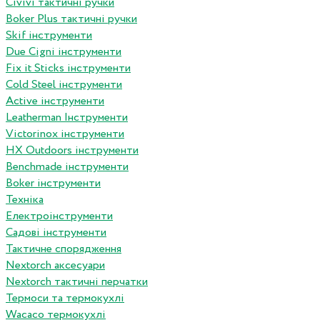
Сivivi тактичні ручки
Boker Plus тактичні ручки
Skif інструменти
Due Cigni інструменти
Fix it Sticks інструменти
Сold Steel інструменти
Active інструменти
Leatherman Інструменти
Victorinox інструменти
HX Outdoors інструменти
Benchmade інструменти
Boker інструменти
Техніка
Електроінструменти
Садові інструменти
Тактичне спорядження
Nextorch аксесуари
Nextorch тактичні перчатки
Термоси та термокухлі
Wacaco термокухлі