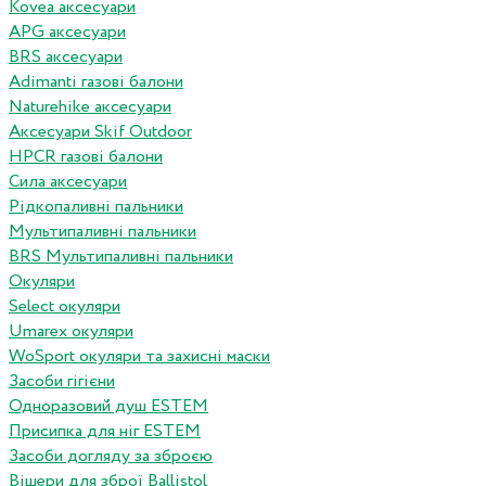
Kovea аксесуари
APG аксесуари
BRS аксесуари
Adimanti газові балони
Naturehike аксесуари
Аксесуари Skif Outdoor
HPCR газові балони
Сила аксесуари
Рідкопаливні пальники
Мультипаливні пальники
BRS Мультипаливні пальники
Окуляри
Select окуляри
Umarex окуляри
WoSport окуляри та захисні маски
Засоби гігієни
Одноразовий душ ESTEM
Присипка для ніг ESTEM
Засоби догляду за зброєю
Вішери для зброї Ballistol