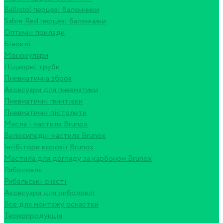
Ballistol перцеві балончики
Sabre Red перцеві балончики
Оптичні прилади
Біноклі
Монокуляри
Підзорні труби
Пневматична зброя
Аксесуари для пневматики
Пневматичні гвинтівки
Пневматичні пістолети
Масла і мастила Brunox
Велосипедні мастила Brunox
Інгібітори корозії Brunox
Мастила для догляду за карбоном Brunox
Риболовля
Рибальські снасті
Аксесуари для риболовлі
Все для монтажу оснастки
Термопродукція