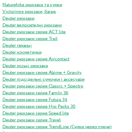
Naturehike рюкзаки та сумки
Victorinox рюкзаки, багаж
Deuter рюкзаки
Deuter велосипедні рюкзаки
Deuter рюкзаки серия ACT lite
Deuter рюкзаки серия Trail
Deuter гаманці
Deuter косметички
Deuter рюкзаки серия Aircontact
Deuter міські рюкзаки
Deuter рюкзаки серия Alpine + Gravity
Deuter підсідельні сумочки і аксесуари
Deuter рюкзаки серия Classic + Spectro
Deuter рюкзаки серия Family 36
Deuter рюкзаки серия Futura 34
Deuter рюкзаки серия Hip Packs 30
Deuter рюкзаки серия Speed lite
Deuter рюкзаки серия Travel
Deuter рюкзаки серия TrendLine (Сумки через плече)