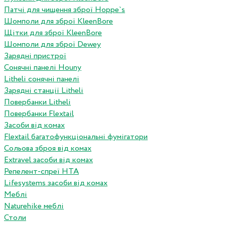
Патчі для чищення зброї Hoppe`s
Шомполи для зброї KleenBore
Щітки для зброї KleenBore
Шомполи для зброї Dewey
Зарядні пристрої
Сонячні панелі Houny
Litheli сонячні панелі
Зарядні станції Litheli
Повербанки Litheli
Повербанки Flextail
Засоби від комах
Flextail багатофункціональні фумігатори
Сольова зброя від комах
Extravel засоби від комах
Репелент-спреї HTA
Lifesystems засоби від комах
Меблі
Naturehike меблі
Столи