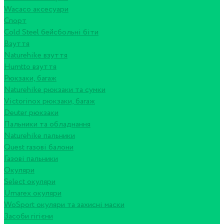
Wacaco аксесуари
Спорт
Cold Steel бейсбольні біти
Взуття
Naturehike взуття
Humtto взуття
Рюкзаки, багаж
Naturehike рюкзаки та сумки
Victorinox рюкзаки, багаж
Deuter рюкзаки
Пальники та обладнання
Naturehike пальники
Quest газові балони
Газові пальники
Окуляри
Select окуляри
Umarex окуляри
WoSport окуляри та захисні маски
Засоби гігієни