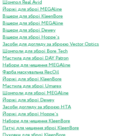
Шомпол Real Avid
Йоржі для зброї MEGAline
Вішери для зброї KleenBore
Вішери для зброї MEGAline
Вішери для зброї Dewey
Вішери для зброї Hoppe`s
Засоби для догляду за зброєю Vector Optics
Шомполи для зброї Bore Tech
Мастила для зброї DAY Patron
Набори для чищення MEGAline
Фарба маскувальна RecOil
Йоржі для зброї KleenBore
Мастила для зброї Umarex
Шомполи для зброї MEGAline
Йоржі для зброї Dewey
Засоби догляду за зброєю HTA
Йоржі для зброї Hoppe`s
Набори для чищення KleenBore
Патчі для чищення зброї KleenBore
Пуховки для зброї KleenBore