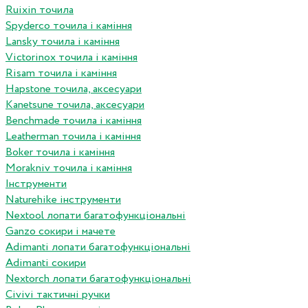
Ruixin точила
Spyderco точила і каміння
Lansky точила і каміння
Victorinox точила і каміння
Risam точила і каміння
Hapstone точила, аксесуари
Kanetsune точила, аксесуари
Benchmade точила і каміння
Leatherman точила і каміння
Boker точила і каміння
Morakniv точила і каміння
Інструменти
Naturehike інструменти
Nextool лопати багатофункціональні
Ganzo сокири і мачете
Adimanti лопати багатофункціональні
Adimanti сокири
Nextorch лопати багатофункціональні
Сivivi тактичні ручки