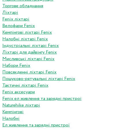
Торгове обладнання
Ліхтарі
Fenix ліхтарі
Велофари Fenix
Кемпінгові ліхтарі Fenix
Налобні ліхтарі Fenix
Індустріальні ліхтарі Fenix
Ліхтарі для дайвінгу Fenix
Мисливські ліхтарі Fenix
Набори Fenix
Повсякденні ліхтарі Fenix
Пошуково-рятувальні ліхтарі Fenix
Тактичні ліхтарі Fenix
Fenix аксесуари
Fenix ел живлення та зарядні пристрої
Naturehike ліхтарі
Кемпінгові
Налобні
Ел живлення та зарядні пристрої