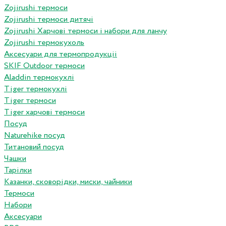
Zojirushi термоси
Zojirushi термоси дитячі
Zojirushi Харчові термоси і набори для ланчу
Zojirushi термокухоль
Аксесуари для термопродукціі
SKIF Outdoor термоси
Aladdin термокухлі
Tiger термокухлі
Tiger термоси
Tiger харчові термоси
Посуд
Naturehike посуд
Титановий посуд
Чашки
Тарілки
Казанки, сковорідки, миски, чайники
Термоси
Набори
Аксесуари