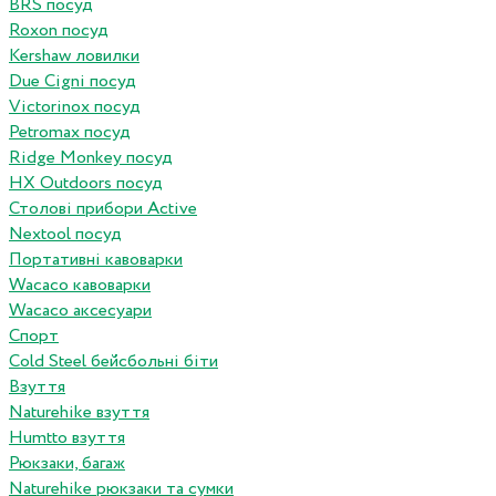
BRS посуд
Roxon посуд
Kershaw ловилки
Due Cigni посуд
Victorinox посуд
Petromax посуд
Ridge Monkey посуд
HX Outdoors посуд
Столові прибори Active
Nextool посуд
Портативні кавоварки
Wacaco кавоварки
Wacaco аксесуари
Спорт
Cold Steel бейсбольні біти
Взуття
Naturehike взуття
Humtto взуття
Рюкзаки, багаж
Naturehike рюкзаки та сумки