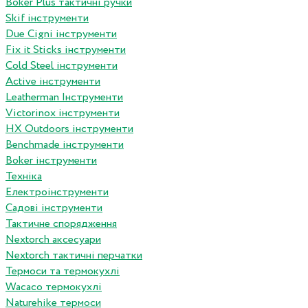
Boker Plus тактичні ручки
Skif інструменти
Due Cigni інструменти
Fix it Sticks інструменти
Сold Steel інструменти
Active інструменти
Leatherman Інструменти
Victorinox інструменти
HX Outdoors інструменти
Benchmade інструменти
Boker інструменти
Техніка
Електроінструменти
Садові інструменти
Тактичне спорядження
Nextorch аксесуари
Nextorch тактичні перчатки
Термоси та термокухлі
Wacaco термокухлі
Naturehike термоси