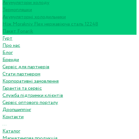
Акумулятори холоду
Термопляшки
Акумуляторні холодильники
Ніж Morakniv Flex нержавіюча сталь 12248
Пакет Fonarik
Гурт
Про нас
Блог
Бренди
Сервіс для партнерів
Стати партнером
Корпоративні замовлення
Гарантія та сервіс
Служба підтримки клієнтів
Сервіс оптового порталу
Дропшиппінг
Контакти
...
Каталог
Маркетингова продукція