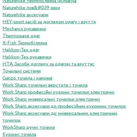
Naturehike термобілизна чоловіча
Naturehike пов&#039;язки
Naturehike аксесуари
HEY-sport засіб за доглядом одягу і взуття
Mechanix рукавички
Thermowave одяг
X-Fish Термобілизна
Helikon-Tex одяг
Helikon-Tex рукавички
HTA Засоби догляду за одягом та взуттяс
Точильні системи
Ganzo точила і каміння
Work Sharp точильні верстати і точила
Work Sharp професiйнi кухоннi точилки электричнi
Work Sharp унiверсальнi точилки электричнi
Work Sharp аксесуари до професiйних кухонних точилок
Work Sharp аксесуари до унiверсальних электричних
точилок
WorkSharp ручні точила
Кухонні точила