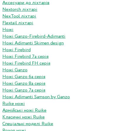
Аксесуари до ліхтарів
Nextorch ліхтарі
NexTool ліхтарі
Flextail ліхтарі
Ножі
Ножі Ganzo-Firebird-Adimanti
Ножі Adimanti Skimen design
Ножі Firebird
Ножі Firebird 7а серія
Ножі Firebird FH серія
Ножі Ganzo
Ножі Ganzo 6а серія
Ножі Ganzo 8а серія
Ножі Ganzo 7а серія
Ножі Adimanti Samson by Ganzo
Ruike ножі
Армійські ножі Ruike
Класичні ножі Ruike
Спеціальні моделі Ruike
Roxon ножi