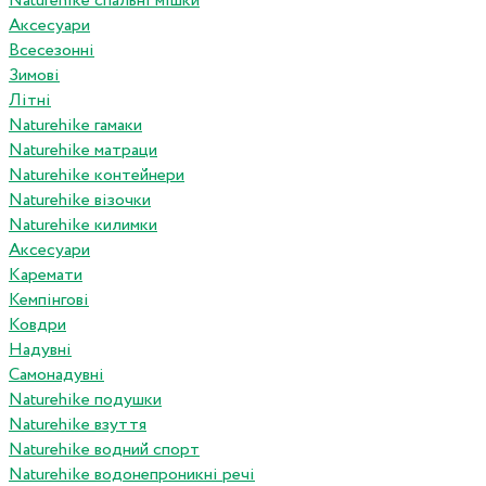
Naturehike спальні мішки
Аксесуари
Всесезонні
Зимові
Літні
Naturehike гамаки
Naturehike матраци
Naturehike контейнери
Naturehike візочки
Naturehike килимки
Аксесуари
Каремати
Кемпінгові
Ковдри
Надувні
Самонадувні
Naturehike подушки
Naturehike взуття
Naturehike водний спорт
Naturehike водонепроникні речі