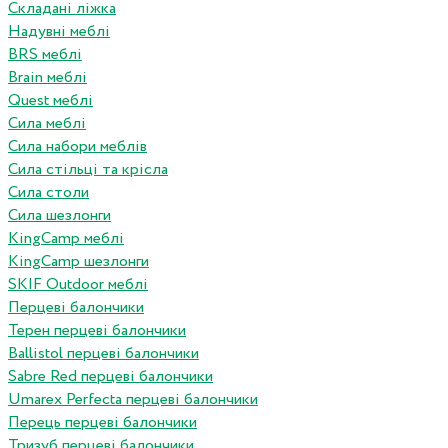
Складані ліжка
Надувні меблі
BRS меблі
Brain меблі
Quest меблі
Сила меблі
Сила набори меблів
Сила стільці та крісла
Сила столи
Сила шезлонги
KingCamp меблі
KingCamp шезлонги
SKIF Outdoor меблі
Перцеві балончики
Терен перцеві балончики
Ballistol перцеві балончики
Sabre Red перцеві балончики
Umarex Perfecta перцеві балончики
Перець перцеві балончики
Тризуб перцеві балончики