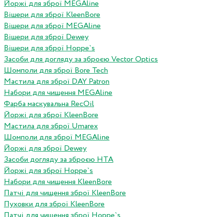
Йоржі для зброї MEGAline
Вішери для зброї KleenBore
Вішери для зброї MEGAline
Вішери для зброї Dewey
Вішери для зброї Hoppe`s
Засоби для догляду за зброєю Vector Optics
Шомполи для зброї Bore Tech
Мастила для зброї DAY Patron
Набори для чищення MEGAline
Фарба маскувальна RecOil
Йоржі для зброї KleenBore
Мастила для зброї Umarex
Шомполи для зброї MEGAline
Йоржі для зброї Dewey
Засоби догляду за зброєю HTA
Йоржі для зброї Hoppe`s
Набори для чищення KleenBore
Патчі для чищення зброї KleenBore
Пуховки для зброї KleenBore
Патчі для чищення зброї Hoppe`s