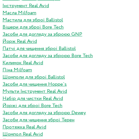
Інструмент Real Avid
Масла Milfoam
Мастила для зброї Ballistol
Вішери для зброї Bore Tech
Засоби для догляду за зброєю GNP
Йорж Real Avid
Патчі для чищення зброї Ballistol
Засоби для догляду за зброєю Bore Tech
Килимок Real Avid
Піна Milfoam
Шомполи для зброї Ballistol
Засоби для чищення Hoppe`s
Мульти Інструмент Real Avid
Набір для чистки Real Avid
Йоржі для зброї Bore Tech
Засоби для догляду за зброєю Dewey
Засоби для чищення зброї Терен
Протяжка Real Avid
Шомпол Real Avid