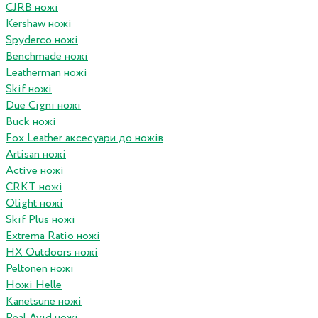
CJRB ножі
Kershaw ножі
Spyderco ножі
Benchmade ножі
Leatherman ножі
Skif ножі
Due Cigni ножі
Buck ножі
Fox Leather аксесуари до ножів
Artisan ножі
Active ножі
CRKT ножі
Olight ножі
Skif Plus ножі
Extrema Ratio ножі
HX Outdoors ножі
Peltonen ножі
Ножі Helle
Kanetsune ножі
Real Avid ножі