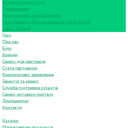
Акумулятори холоду
Термопляшки
Акумуляторні холодильники
Ніж Morakniv Flex нержавіюча сталь 12248
Пакет Fonarik
Гурт
Про нас
Блог
Бренди
Сервіс для партнерів
Стати партнером
Корпоративні замовлення
Гарантія та сервіс
Служба підтримки клієнтів
Сервіс оптового порталу
Дропшиппінг
Контакти
...
Каталог
Маркетингова продукція