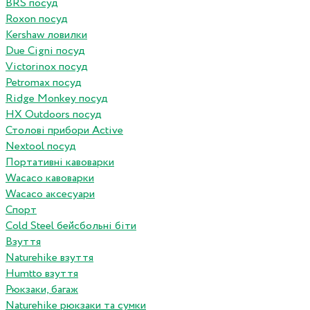
BRS посуд
Roxon посуд
Kershaw ловилки
Due Cigni посуд
Victorinox посуд
Petromax посуд
Ridge Monkey посуд
HX Outdoors посуд
Столові прибори Active
Nextool посуд
Портативні кавоварки
Wacaco кавоварки
Wacaco аксесуари
Спорт
Cold Steel бейсбольні біти
Взуття
Naturehike взуття
Humtto взуття
Рюкзаки, багаж
Naturehike рюкзаки та сумки