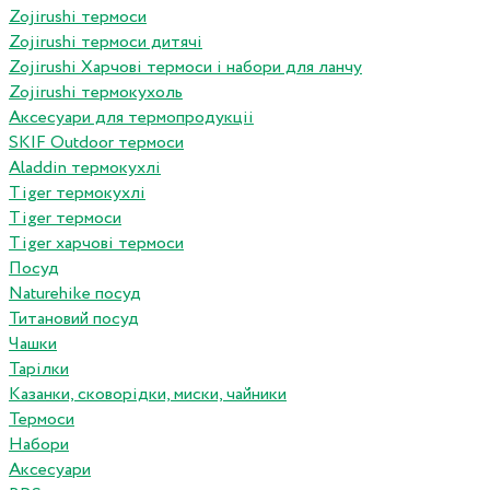
Zojirushi термоси
Zojirushi термоси дитячі
Zojirushi Харчові термоси і набори для ланчу
Zojirushi термокухоль
Аксесуари для термопродукціі
SKIF Outdoor термоси
Aladdin термокухлі
Tiger термокухлі
Tiger термоси
Tiger харчові термоси
Посуд
Naturehike посуд
Титановий посуд
Чашки
Тарілки
Казанки, сковорідки, миски, чайники
Термоси
Набори
Аксесуари