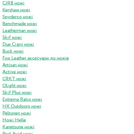
CJRB ножі
Kershaw ножі
Spyderco ножі
Benchmade ножі
Leatherman ножі
Skif ножі
Due Cigni ножі
Buck ножі
Fox Leather аксесуари до ножів
Artisan ножі
Active ножі
CRKT ножі
Olight ножі
Skif Plus ножі
Extrema Ratio ножі
HX Outdoors ножі
Peltonen ножі
Ножі Helle
Kanetsune ножі
Real Avid ножі