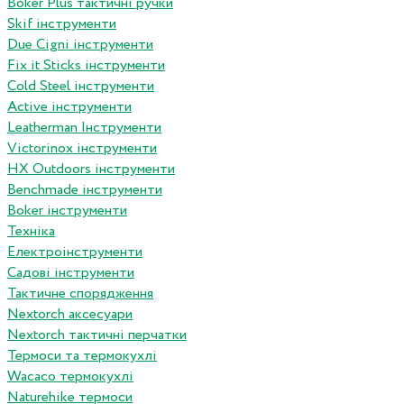
Boker Plus тактичні ручки
Skif інструменти
Due Cigni інструменти
Fix it Sticks інструменти
Сold Steel інструменти
Active інструменти
Leatherman Інструменти
Victorinox інструменти
HX Outdoors інструменти
Benchmade інструменти
Boker інструменти
Техніка
Електроінструменти
Садові інструменти
Тактичне спорядження
Nextorch аксесуари
Nextorch тактичні перчатки
Термоси та термокухлі
Wacaco термокухлі
Naturehike термоси