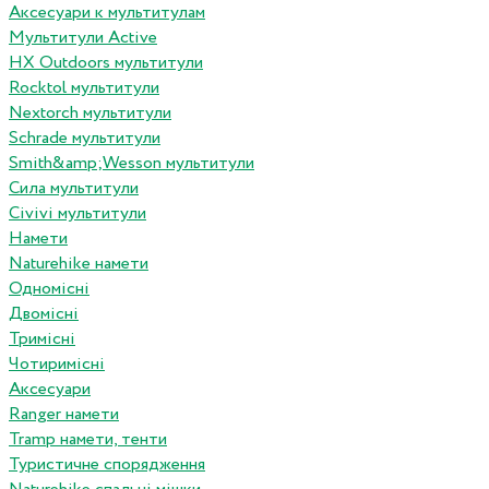
Аксесуари к мультитулам
Мультитули Active
HX Outdoors мультитули
Rocktol мультитули
Nextorch мультитули
Schrade мультитули
Smith&amp;Wesson мультитули
Сила мультитули
Civivi мультитули
Намети
Naturehike намети
Одномісні
Двомісні
Тримісні
Чотиримісні
Аксесуари
Ranger намети
Tramp намети, тенти
Туристичне спорядження