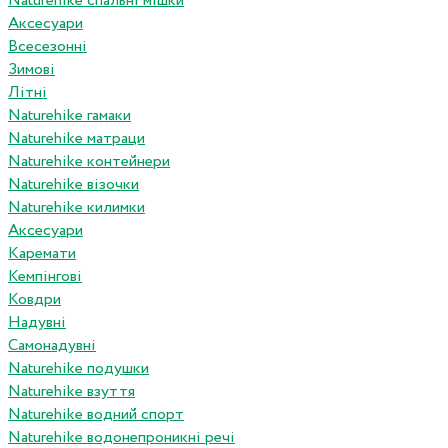
Naturehike спальні мішки
Аксесуари
Всесезонні
Зимові
Літні
Naturehike гамаки
Naturehike матраци
Naturehike контейнери
Naturehike візочки
Naturehike килимки
Аксесуари
Каремати
Кемпінгові
Ковдри
Надувні
Самонадувні
Naturehike подушки
Naturehike взуття
Naturehike водний спорт
Naturehike водонепроникні речі