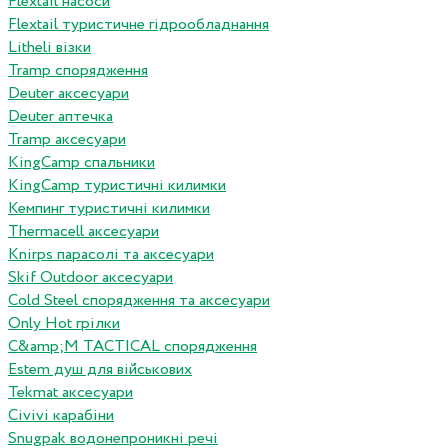
Flextail насоси
Flextail туристичне гідрообладнання
Litheli візки
Tramp спорядження
Deuter аксесуари
Deuter аптечка
Tramp аксесуари
KingCamp спальники
KingCamp туристичні килимки
Кемпинг туристичні килимки
Thermacell аксесуари
Knirps парасолі та аксесуари
Skif Outdoor аксесуари
Cold Steel спорядження та аксесуари
Only Hot грілки
C&amp;M TACTICAL спорядження
Estem душ для військових
Tekmat аксесуари
Сivivi карабіни
Snugpak водонепроникні речі