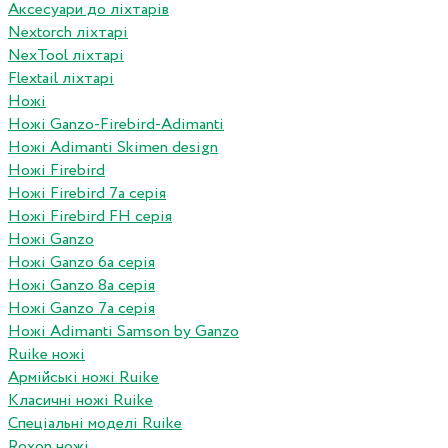
Аксесуари до ліхтарів
Nextorch ліхтарі
NexTool ліхтарі
Flextail ліхтарі
Ножі
Ножі Ganzo-Firebird-Adimanti
Ножі Adimanti Skimen design
Ножі Firebird
Ножі Firebird 7а серія
Ножі Firebird FH серія
Ножі Ganzo
Ножі Ganzo 6а серія
Ножі Ganzo 8а серія
Ножі Ganzo 7а серія
Ножі Adimanti Samson by Ganzo
Ruike ножі
Армійські ножі Ruike
Класичні ножі Ruike
Спеціальні моделі Ruike
Roxon ножi