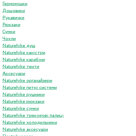
Гермомішки
Дощовики
Рукавички
Рюкзаки
Сумки
Чохли
Naturehike душ
Naturehike каністри
Naturehike карабіни
Naturehike тенти
Аксесуари
Naturehike органайзери
Naturehike питні системи
Naturehike рушники
Naturehike рюкзаки
Naturehike сумки
Naturehike трекінгові палиці
Naturehike холодильники
Naturehike аксесуари