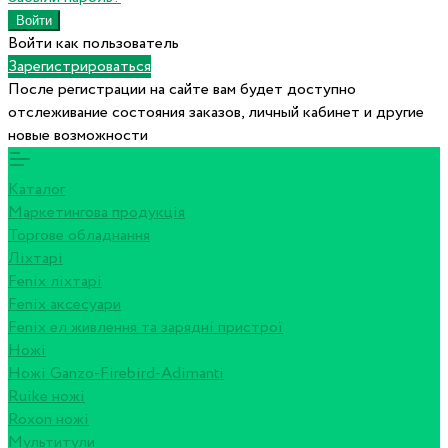
Войти как пользователь
Зарегистрироваться
После регистрации на сайте вам будет доступно
отслеживание состояния заказов, личный кабинет и другие
новые возможности
Каталог
Маркетингова продукція
Торгове обладнання
Ліхтарі
Fenix ліхтарі
Fenix аксесуари
Fenix ел живлення та зарядні пристрої
Ножі
Ножі Ganzo-Firebird-Adimanti
Ruike ножі
Roxon ножi
Мультитули