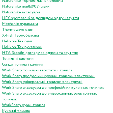
Naturehike термобілизна чоловіча
Naturehike пов&#039;язки
Naturehike аксесуари
HEY-sport засіб за доглядом одягу і взуття
Mechanix рукавички
Thermowave одяг
X-Fish Термобілизна
Helikon-Tex одяг
Helikon-Tex рукавички
HTA Засоби догляду за одягом та взуттяс
Точильні системи
Ganzo точила і каміння
Work Sharp точильні верстати і точила
Work Sharp професiйнi кухоннi точилки электричнi
Work Sharp унiверсальнi точилки электричнi
Work Sharp аксесуари до професiйних кухонних точилок
Work Sharp аксесуари до унiверсальних электричних
точилок
WorkSharp ручні точила
Кухонні точила