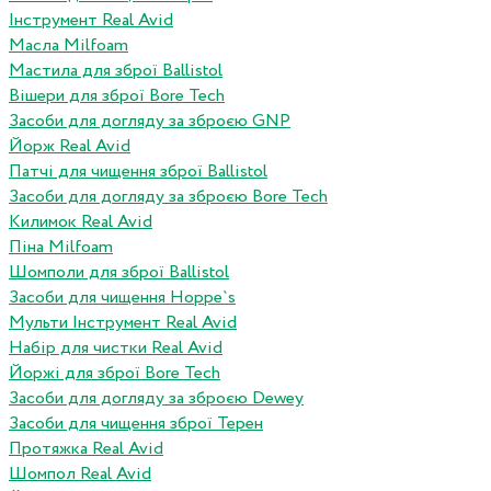
Інструмент Real Avid
Масла Milfoam
Мастила для зброї Ballistol
Вішери для зброї Bore Tech
Засоби для догляду за зброєю GNP
Йорж Real Avid
Патчі для чищення зброї Ballistol
Засоби для догляду за зброєю Bore Tech
Килимок Real Avid
Піна Milfoam
Шомполи для зброї Ballistol
Засоби для чищення Hoppe`s
Мульти Інструмент Real Avid
Набір для чистки Real Avid
Йоржі для зброї Bore Tech
Засоби для догляду за зброєю Dewey
Засоби для чищення зброї Терен
Протяжка Real Avid
Шомпол Real Avid