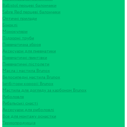
Ballistol перцеві балончики
Sabre Red перцеві балончики
Оптичні прилади
Біноклі
Монокуляри
Підзорні труби
Пневматична зброя
Аксесуари для пневматики
Пневматичні гвинтівки
Пневматичні пістолети
Масла і мастила Brunox
Велосипедні мастила Brunox
Інгібітори корозії Brunox
Мастила для догляду за карбоном Brunox
Риболовля
Рибальські снасті
Аксесуари для риболовлі
Все для монтажу оснастки
Термопродукція