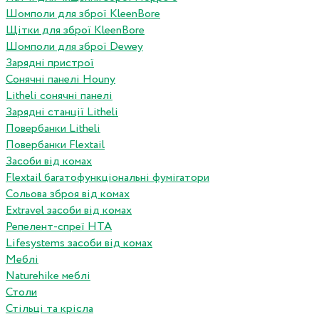
Шомполи для зброї KleenBore
Щітки для зброї KleenBore
Шомполи для зброї Dewey
Зарядні пристрої
Сонячні панелі Houny
Litheli сонячні панелі
Зарядні станції Litheli
Повербанки Litheli
Повербанки Flextail
Засоби від комах
Flextail багатофункціональні фумігатори
Сольова зброя від комах
Extravel засоби від комах
Репелент-спреї HTA
Lifesystems засоби від комах
Меблі
Naturehike меблі
Столи
Стільці та крісла