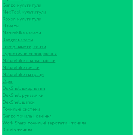
Ganzo мультитули
NexTool мультитули
Roxon мультитули
Намети
Naturehike намети
Ranger намети
Tramp намети, тенти
Туристичне спорядження
Naturehike спальні мішки
Naturehike гамаки
Naturehike матраци
Одяг
DexShell шкарпетки
DexShell рукавички
DexShell шапки
Точильні системи
Ganzo точила і каміння
Work Sharp точильні верстати і точила
Ruixin точила