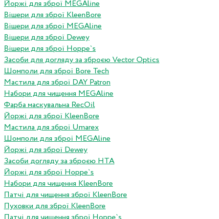
Йоржі для зброї MEGAline
Вішери для зброї KleenBore
Вішери для зброї MEGAline
Вішери для зброї Dewey
Вішери для зброї Hoppe`s
Засоби для догляду за зброєю Vector Optics
Шомполи для зброї Bore Tech
Мастила для зброї DAY Patron
Набори для чищення MEGAline
Фарба маскувальна RecOil
Йоржі для зброї KleenBore
Мастила для зброї Umarex
Шомполи для зброї MEGAline
Йоржі для зброї Dewey
Засоби догляду за зброєю HTA
Йоржі для зброї Hoppe`s
Набори для чищення KleenBore
Патчі для чищення зброї KleenBore
Пуховки для зброї KleenBore
Патчі для чищення зброї Hoppe`s