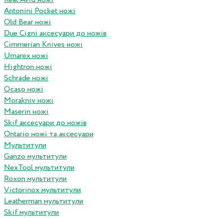
Antonini Pocket ножі
Old Bear ножі
Due Cigni аксесуари до ножів
Cimmerian Knives ножі
Umarex ножі
Hightron ножі
Schrade ножі
Ocaso ножі
Morakniv ножі
Maserin ножі
Skif аксесуари до ножів
Ontario ножі та аксесуари
Мультитули
Ganzo мультитули
NexTool мультитули
Roxon мультитули
Victorinox мультитули
Leatherman мультитули
Skif мультитули