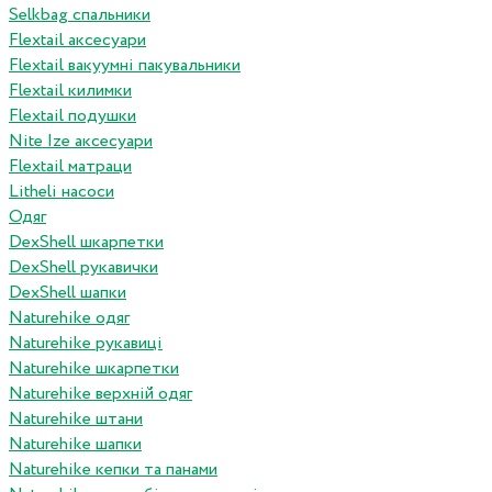
Selkbag спальники
Flextail аксесуари
Flextail вакуумні пакувальники
Flextail килимки
Flextail подушки
Nite Ize аксесуари
Flextail матраци
Litheli насоси
Одяг
DexShell шкарпетки
DexShell рукавички
DexShell шапки
Naturehike одяг
Naturehike рукавиці
Naturehike шкарпетки
Naturehike верхній одяг
Naturehike штани
Naturehike шапки
Naturehike кепки та панами