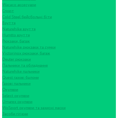
Wacaco аксесуари
Спорт
Cold Steel бейсбольні біти
Взуття
Naturehike взуття
Humtto взуття
Рюкзаки, багаж
Naturehike рюкзаки та сумки
Victorinox рюкзаки, багаж
Deuter рюкзаки
Пальники та обладнання
Naturehike пальники
Quest газові балони
Газові пальники
Окуляри
Select окуляри
Umarex окуляри
WoSport окуляри та захисні маски
Засоби гігієни