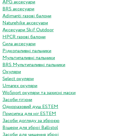
APG аксесуари
BRS аксесуари
Adimanti газові балони
Naturehike аксесуари
Аксесуари Skif Outdoor
HPCR газові балони
Сила аксесуари
Рідкопаливні пальники
Мультипаливні пальники
BRS Мультипаливні пальники
Окуляри
Select окуляри
Umarex окуляри
WoSport окуляри та захисні маски
Засоби гігієни
Одноразовий душ ESTEM
Присипка для ніг ESTEM
Засоби догляду за зброєю
Вішери для зброї Ballistol
Засоби для чищення зброї