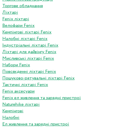
Торгове обладнання
Ліхтарі
Fenix ліхтарі
Велофари Fenix
Кемпінгові ліхтарі Fenix
Налобні ліхтарі Fenix
Індустріальні ліхтарі Fenix
Ліхтарі для дайвінгу Fenix
Мисливські ліхтарі Fenix
Набори Fenix
Повсякденні ліхтарі Fenix
Пошуково-рятувальні ліхтарі Fenix
Тактичні ліхтарі Fenix
Fenix аксесуари
Fenix ел живлення та зарядні пристрої
Naturehike ліхтарі
Кемпінгові
Налобні
Ел живлення та зарядні пристрої