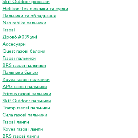
Skif Outdoor рюкзаки
Helikon-Tex рюкзаки та сумки
Пальники та обладнання
Naturehike пальники
Газові
Дров&#039;яні
Аксесуари
Quest газові балони
Газові пальники
BRS газові пальники
Пальники Ganzo
Kovea газові пальники
APG газові пальники
Primus газові пальники
Skif Outdoor пальники
Tramp газові пальники
Сила газові пальники
Газові лампи
Kovea газові лампи
BRS газові лампи