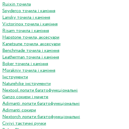
Ruixin точила
Spyderco точила і каміння
Lansky точила і каміння
Victorinox точила і каміння
Risam точила і каміння
Hapstone точила, аксесуари
Kanetsune точила, аксесуари
Benchmade точила і каміння
Leatherman точила і каміння
Boker точила і каміння
Morakniv точила і каміння
Інструменти
Naturehike інструменти
Nextool лопати багатофункціональні
Ganzo сокири і мачете
Adimanti лопати багатофункціональні
Adimanti сокири
Nextorch лопати багатофункціональні
Сivivi тактичні ручки