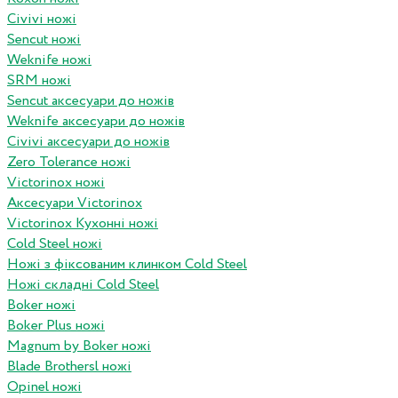
Civivi ножі
Sencut ножі
Weknife ножі
SRM ножі
Sencut аксесуари до ножів
Weknife аксесуари до ножів
Civivi аксесуари до ножів
Zero Tolerance ножі
Victorinox ножі
Аксесуари Victorinox
Victorinox Кухонні ножі
Cold Steel ножі
Ножі з фіксованим клинком Cold Steel
Ножі складні Cold Steel
Boker ножі
Boker Plus ножі
Magnum by Boker ножі
Blade Brothersl ножі
Opinel ножі