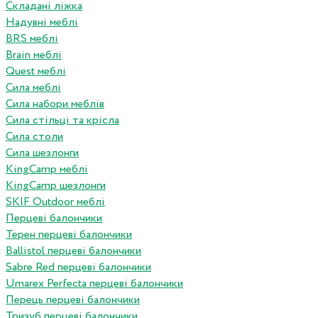
Складані ліжка
Надувні меблі
BRS меблі
Brain меблі
Quest меблі
Сила меблі
Сила набори меблів
Сила стільці та крісла
Сила столи
Сила шезлонги
KingCamp меблі
KingCamp шезлонги
SKIF Outdoor меблі
Перцеві балончики
Терен перцеві балончики
Ballistol перцеві балончики
Sabre Red перцеві балончики
Umarex Perfecta перцеві балончики
Перець перцеві балончики
Тризуб перцеві балончики