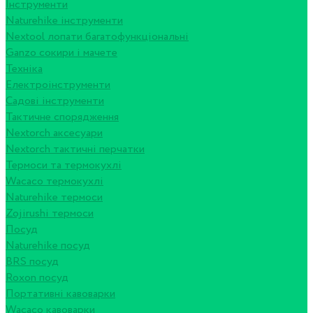
Інструменти
Naturehike інструменти
Nextool лопати багатофункціональні
Ganzo сокири і мачете
Техніка
Електроінструменти
Садові інструменти
Тактичне спорядження
Nextorch аксесуари
Nextorch тактичні перчатки
Термоси та термокухлі
Wacaco термокухлі
Naturehike термоси
Zojirushi термоси
Посуд
Naturehike посуд
BRS посуд
Roxon посуд
Портативні кавоварки
Wacaco кавоварки