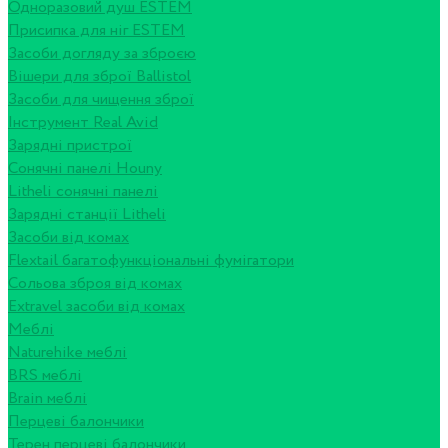
Одноразовий душ ESTEM
Присипка для ніг ESTEM
Засоби догляду за зброєю
Вішери для зброї Ballistol
Засоби для чищення зброї
Інструмент Real Avid
Зарядні пристрої
Сонячні панелі Houny
Litheli сонячні панелі
Зарядні станції Litheli
Засоби від комах
Flextail багатофункціональні фумігатори
Сольова зброя від комах
Extravel засоби від комах
Меблі
Naturehike меблі
BRS меблі
Brain меблі
Перцеві балончики
Терен перцеві балончики