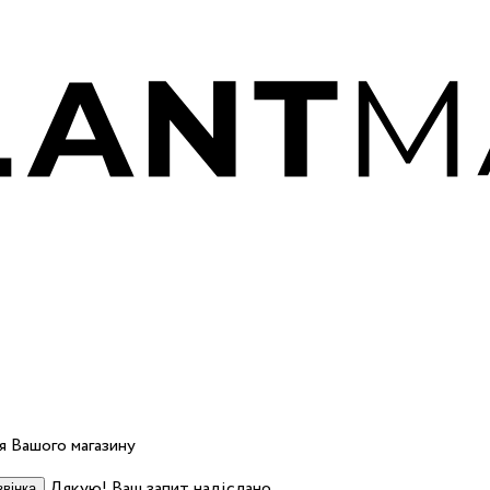
 Вашого магазину
Дякую! Ваш запит надіслано.
вінка