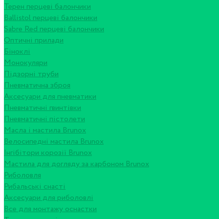
Терен перцеві балончики
Ballistol перцеві балончики
Sabre Red перцеві балончики
Оптичні прилади
Біноклі
Монокуляри
Підзорні труби
Пневматична зброя
Аксесуари для пневматики
Пневматичні гвинтівки
Пневматичні пістолети
Масла і мастила Brunox
Велосипедні мастила Brunox
Інгібітори корозії Brunox
Мастила для догляду за карбоном Brunox
Риболовля
Рибальські снасті
Аксесуари для риболовлі
Все для монтажу оснастки