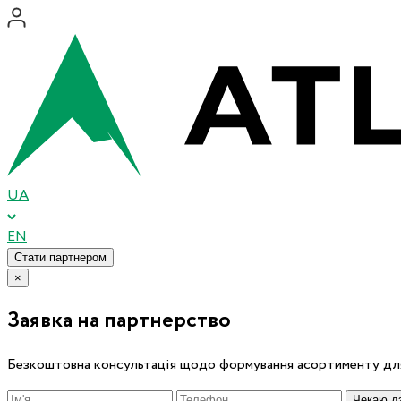
UA
EN
Стати партнером
×
Заявка на партнерство
Безкоштовна консультація щодо формування асортименту для
Чекаю дз