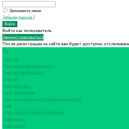
Запомнить меня
Забыли пароль?
Войти как пользователь
Зарегистрироваться
После регистрации на сайте вам будет доступно отслеживани
Каталог
Маркетингова продукція
Торгове обладнання
Ліхтарі
Fenix ліхтарі
Fenix аксесуари
Fenix ел живлення та зарядні пристрої
Ножі
Ножі Ganzo-Firebird-Adimanti
Ruike ножі
Roxon ножi