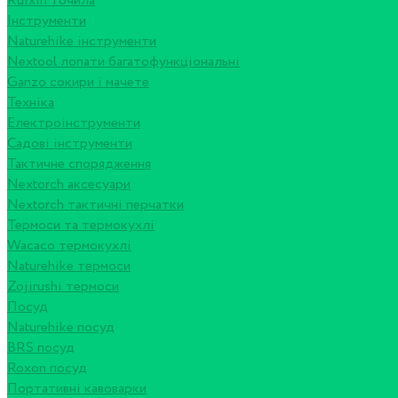
Ruixin точила
Інструменти
Naturehike інструменти
Nextool лопати багатофункціональні
Ganzo сокири і мачете
Техніка
Електроінструменти
Садові інструменти
Тактичне спорядження
Nextorch аксесуари
Nextorch тактичні перчатки
Термоси та термокухлі
Wacaco термокухлі
Naturehike термоси
Zojirushi термоси
Посуд
Naturehike посуд
BRS посуд
Roxon посуд
Портативні кавоварки