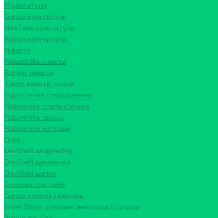
Мультитули
Ganzo мультитули
NexTool мультитули
Roxon мультитули
Намети
Naturehike намети
Ranger намети
Tramp намети, тенти
Туристичне спорядження
Naturehike спальні мішки
Naturehike гамаки
Naturehike матраци
Одяг
DexShell шкарпетки
DexShell рукавички
DexShell шапки
Точильні системи
Ganzo точила і каміння
Work Sharp точильні верстати і точила