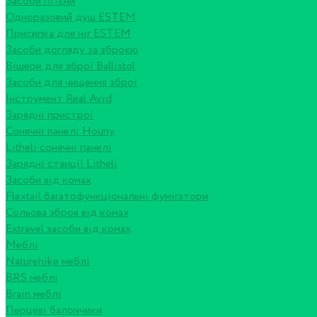
Засоби гігієни
Одноразовий душ ESTEM
Присипка для ніг ESTEM
Засоби догляду за зброєю
Вішери для зброї Ballistol
Засоби для чищення зброї
Інструмент Real Avid
Зарядні пристрої
Сонячні панелі Houny
Litheli сонячні панелі
Зарядні станції Litheli
Засоби від комах
Flextail багатофункціональні фумігатори
Сольова зброя від комах
Extravel засоби від комах
Меблі
Naturehike меблі
BRS меблі
Brain меблі
Перцеві балончики