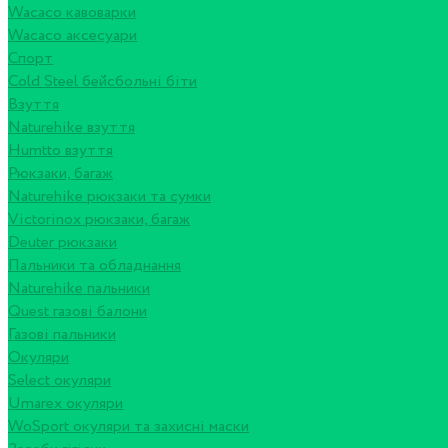
Wacaco кавоварки
Wacaco аксесуари
Спорт
Cold Steel бейсбольні біти
Взуття
Naturehike взуття
Humtto взуття
Рюкзаки, багаж
Naturehike рюкзаки та сумки
Victorinox рюкзаки, багаж
Deuter рюкзаки
Пальники та обладнання
Naturehike пальники
Quest газові балони
Газові пальники
Окуляри
Select окуляри
Umarex окуляри
WoSport окуляри та захисні маски