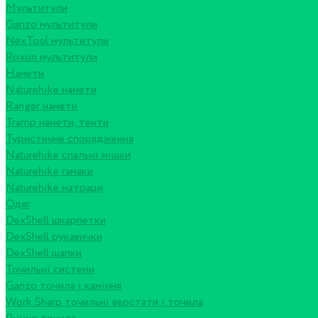
Мультитули
Ganzo мультитули
NexTool мультитули
Roxon мультитули
Намети
Naturehike намети
Ranger намети
Tramp намети, тенти
Туристичне спорядження
Naturehike спальні мішки
Naturehike гамаки
Naturehike матраци
Одяг
DexShell шкарпетки
DexShell рукавички
DexShell шапки
Точильні системи
Ganzo точила і каміння
Work Sharp точильні верстати і точила