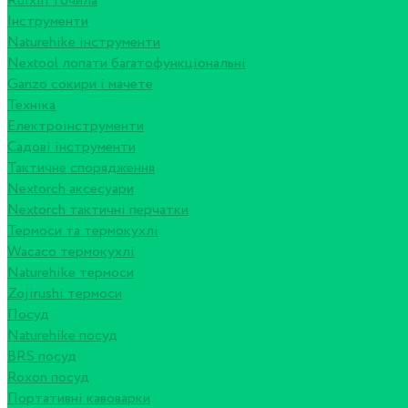
Ruixin точила
Інструменти
Naturehike інструменти
Nextool лопати багатофункціональні
Ganzo сокири і мачете
Техніка
Електроінструменти
Садові інструменти
Тактичне спорядження
Nextorch аксесуари
Nextorch тактичні перчатки
Термоси та термокухлі
Wacaco термокухлі
Naturehike термоси
Zojirushi термоси
Посуд
Naturehike посуд
BRS посуд
Roxon посуд
Портативні кавоварки