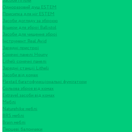
Засоби гігієни
Одноразовий душ ESTEM
Присипка для ніг ESTEM
Засоби догляду за зброєю
Вішери для зброї Ballistol
Засоби для чищення зброї
Інструмент Real Avid
Зарядні пристрої
Сонячні панелі Houny
Litheli сонячні панелі
Зарядні станції Litheli
Засоби від комах
Flextail багатофункціональні фумігатори
Сольова зброя від комах
Extravel засоби від комах
Меблі
Naturehike меблі
BRS меблі
Brain меблі
Перцеві балончики