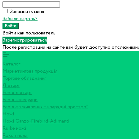
Запомнить меня
Забыли пароль?
Войти как пользователь
Зарегистрироваться
После регистрации на сайте вам будет доступно отслеживани
Каталог
Маркетингова продукція
Торгове обладнання
Ліхтарі
Fenix ліхтарі
Fenix аксесуари
Fenix ел живлення та зарядні пристрої
Ножі
Ножі Ganzo-Firebird-Adimanti
Ruike ножі
Roxon ножi