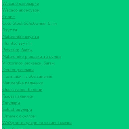
Wacaco кавоварки
Wacaco аксесуари
Спорт
Cold Steel бейсбольні біти
Взуття
Naturehike взуття
Humtto взуття
Рюкзаки, багаж
Naturehike рюкзаки та сумки
Victorinox рюкзаки, багаж
Deuter рюкзаки
Пальники та обладнання
Naturehike пальники
Quest газові балони
Газові пальники
Окуляри
Select окуляри
Umarex окуляри
WoSport окуляри та захисні маски