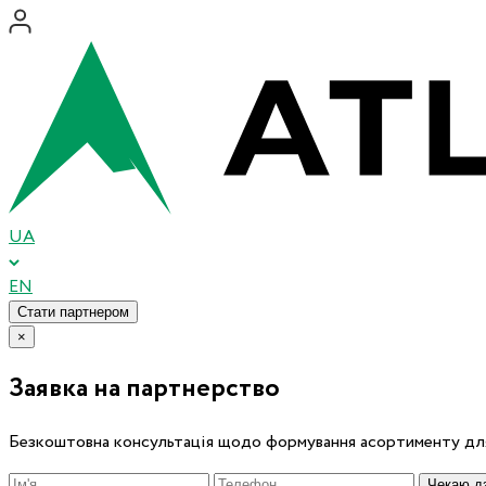
UA
EN
Стати партнером
×
Заявка на партнерство
Безкоштовна консультація щодо формування асортименту для
Чекаю дз