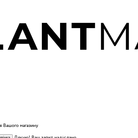
 Вашого магазину
Дякую! Ваш запит надіслано.
вінка