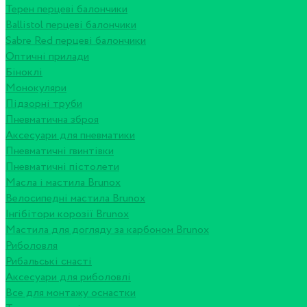
Терен перцеві балончики
Ballistol перцеві балончики
Sabre Red перцеві балончики
Оптичні прилади
Біноклі
Монокуляри
Підзорні труби
Пневматична зброя
Аксесуари для пневматики
Пневматичні гвинтівки
Пневматичні пістолети
Масла і мастила Brunox
Велосипедні мастила Brunox
Інгібітори корозії Brunox
Мастила для догляду за карбоном Brunox
Риболовля
Рибальські снасті
Аксесуари для риболовлі
Все для монтажу оснастки