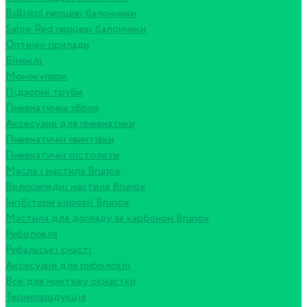
Ballistol перцеві балончики
Sabre Red перцеві балончики
Оптичні прилади
Біноклі
Монокуляри
Підзорні труби
Пневматична зброя
Аксесуари для пневматики
Пневматичні гвинтівки
Пневматичні пістолети
Масла і мастила Brunox
Велосипедні мастила Brunox
Інгібітори корозії Brunox
Мастила для догляду за карбоном Brunox
Риболовля
Рибальські снасті
Аксесуари для риболовлі
Все для монтажу оснастки
Термопродукція