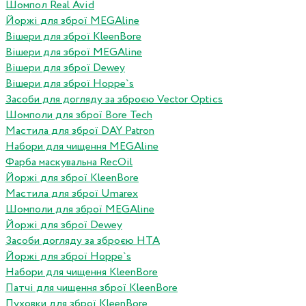
Шомпол Real Avid
Йоржі для зброї MEGAline
Вішери для зброї KleenBore
Вішери для зброї MEGAline
Вішери для зброї Dewey
Вішери для зброї Hoppe`s
Засоби для догляду за зброєю Vector Optics
Шомполи для зброї Bore Tech
Мастила для зброї DAY Patron
Набори для чищення MEGAline
Фарба маскувальна RecOil
Йоржі для зброї KleenBore
Мастила для зброї Umarex
Шомполи для зброї MEGAline
Йоржі для зброї Dewey
Засоби догляду за зброєю HTA
Йоржі для зброї Hoppe`s
Набори для чищення KleenBore
Патчі для чищення зброї KleenBore
Пуховки для зброї KleenBore