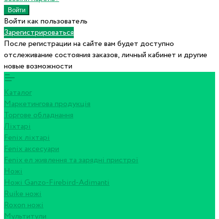
Войти как пользователь
Зарегистрироваться
После регистрации на сайте вам будет доступно
отслеживание состояния заказов, личный кабинет и другие
новые возможности
Каталог
Маркетингова продукція
Торгове обладнання
Ліхтарі
Fenix ліхтарі
Fenix аксесуари
Fenix ел живлення та зарядні пристрої
Ножі
Ножі Ganzo-Firebird-Adimanti
Ruike ножі
Roxon ножi
Мультитули