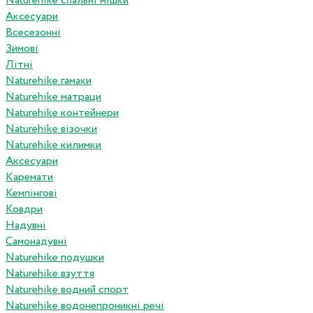
Naturehike спальні мішки
Аксесуари
Всесезонні
Зимові
Літні
Naturehike гамаки
Naturehike матраци
Naturehike контейнери
Naturehike візочки
Naturehike килимки
Аксесуари
Каремати
Кемпінгові
Ковдри
Надувні
Самонадувні
Naturehike подушки
Naturehike взуття
Naturehike водний спорт
Naturehike водонепроникні речі