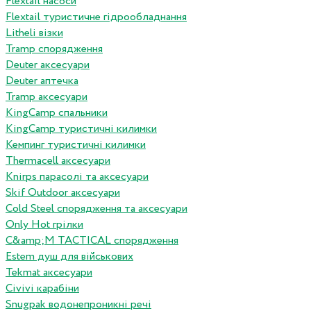
Flextail насоси
Flextail туристичне гідрообладнання
Litheli візки
Tramp спорядження
Deuter аксесуари
Deuter аптечка
Tramp аксесуари
KingCamp спальники
KingCamp туристичні килимки
Кемпинг туристичні килимки
Thermacell аксесуари
Knirps парасолі та аксесуари
Skif Outdoor аксесуари
Cold Steel спорядження та аксесуари
Only Hot грілки
C&amp;M TACTICAL спорядження
Estem душ для військових
Tekmat аксесуари
Сivivi карабіни
Snugpak водонепроникні речі