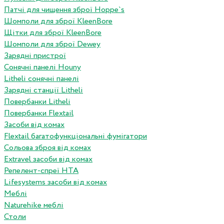
Патчі для чищення зброї Hoppe`s
Шомполи для зброї KleenBore
Щітки для зброї KleenBore
Шомполи для зброї Dewey
Зарядні пристрої
Сонячні панелі Houny
Litheli сонячні панелі
Зарядні станції Litheli
Повербанки Litheli
Повербанки Flextail
Засоби від комах
Flextail багатофункціональні фумігатори
Сольова зброя від комах
Extravel засоби від комах
Репелент-спреї HTA
Lifesystems засоби від комах
Меблі
Naturehike меблі
Столи