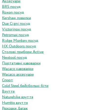
Аксесуари
BRS посуд
Roxon посуд
Kershaw ловилки
Due Cigni посуд
Victorinox посуд
Petromax посуд
Ridge Monkey посуд
HX Outdoors посуд
Столові прибори Active
Nextool посуд
Портативні кавоварки
Wacaco кавоварки
Wacaco аксесуари
Спорт
Cold Steel бейсбольні біти
Взуття
Naturehike взуття
Humtto взуття
Рюкзаки, багаж