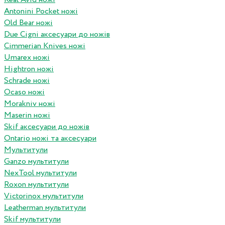
Antonini Pocket ножі
Old Bear ножі
Due Cigni аксесуари до ножів
Cimmerian Knives ножі
Umarex ножі
Hightron ножі
Schrade ножі
Ocaso ножі
Morakniv ножі
Maserin ножі
Skif аксесуари до ножів
Ontario ножі та аксесуари
Мультитули
Ganzo мультитули
NexTool мультитули
Roxon мультитули
Victorinox мультитули
Leatherman мультитули
Skif мультитули