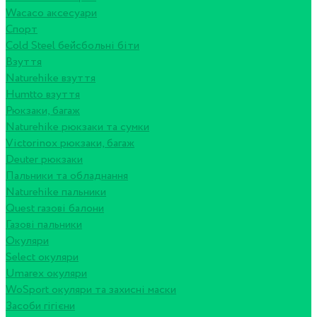
Wacaco аксесуари
Спорт
Cold Steel бейсбольні біти
Взуття
Naturehike взуття
Humtto взуття
Рюкзаки, багаж
Naturehike рюкзаки та сумки
Victorinox рюкзаки, багаж
Deuter рюкзаки
Пальники та обладнання
Naturehike пальники
Quest газові балони
Газові пальники
Окуляри
Select окуляри
Umarex окуляри
WoSport окуляри та захисні маски
Засоби гігієни