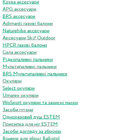
Kovea аксесуари
APG аксесуари
BRS аксесуари
Adimanti газові балони
Naturehike аксесуари
Аксесуари Skif Outdoor
HPCR газові балони
Сила аксесуари
Рідкопаливні пальники
Мультипаливні пальники
BRS Мультипаливні пальники
Окуляри
Select окуляри
Umarex окуляри
WoSport окуляри та захисні маски
Засоби гігієни
Одноразовий душ ESTEM
Присипка для ніг ESTEM
Засоби догляду за зброєю
Вішери для зброї Ballistol