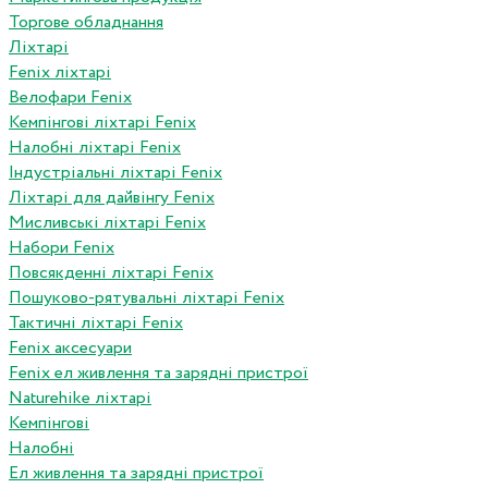
Торгове обладнання
Ліхтарі
Fenix ліхтарі
Велофари Fenix
Кемпінгові ліхтарі Fenix
Налобні ліхтарі Fenix
Індустріальні ліхтарі Fenix
Ліхтарі для дайвінгу Fenix
Мисливські ліхтарі Fenix
Набори Fenix
Повсякденні ліхтарі Fenix
Пошуково-рятувальні ліхтарі Fenix
Тактичні ліхтарі Fenix
Fenix аксесуари
Fenix ел живлення та зарядні пристрої
Naturehike ліхтарі
Кемпінгові
Налобні
Ел живлення та зарядні пристрої