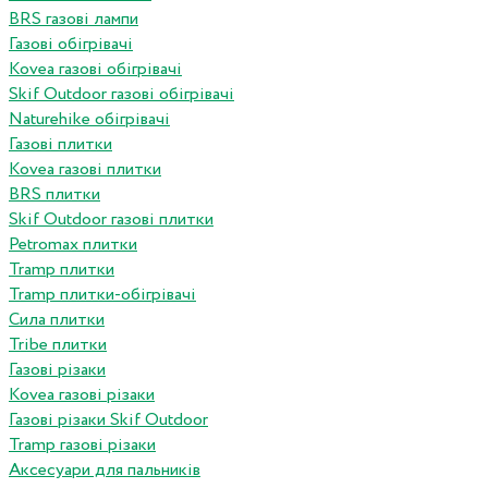
BRS газові лампи
Газові обігрівачі
Kovea газові обігрівачі
Skif Outdoor газові обігрівачі
Naturehike обігрівачі
Газові плитки
Kovea газові плитки
BRS плитки
Skif Outdoor газові плитки
Petromax плитки
Tramp плитки
Tramp плитки-обігрівачі
Сила плитки
Tribe плитки
Газові різаки
Kovea газові різаки
Газові різаки Skif Outdoor
Tramp газові різаки
Аксесуари для пальників