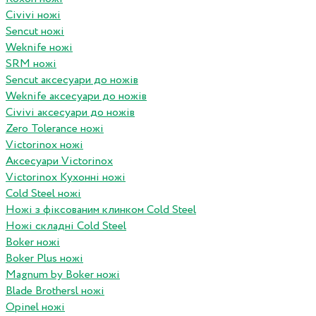
Civivi ножі
Sencut ножі
Weknife ножі
SRM ножі
Sencut аксесуари до ножів
Weknife аксесуари до ножів
Civivi аксесуари до ножів
Zero Tolerance ножі
Victorinox ножі
Аксесуари Victorinox
Victorinox Кухонні ножі
Cold Steel ножі
Ножі з фіксованим клинком Cold Steel
Ножі складні Cold Steel
Boker ножі
Boker Plus ножі
Magnum by Boker ножі
Blade Brothersl ножі
Opinel ножі