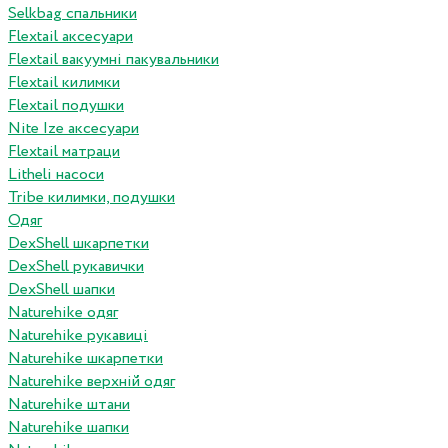
Selkbag спальники
Flextail аксесуари
Flextail вакуумні пакувальники
Flextail килимки
Flextail подушки
Nite Ize аксесуари
Flextail матраци
Litheli насоси
Tribe килимки, подушки
Одяг
DexShell шкарпетки
DexShell рукавички
DexShell шапки
Naturehike одяг
Naturehike рукавиці
Naturehike шкарпетки
Naturehike верхній одяг
Naturehike штани
Naturehike шапки