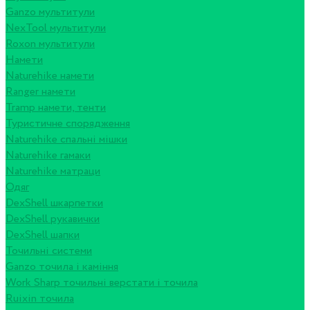
Ganzo мультитули
NexTool мультитули
Roxon мультитули
Намети
Naturehike намети
Ranger намети
Tramp намети, тенти
Туристичне спорядження
Naturehike спальні мішки
Naturehike гамаки
Naturehike матраци
Одяг
DexShell шкарпетки
DexShell рукавички
DexShell шапки
Точильні системи
Ganzo точила і каміння
Work Sharp точильні верстати і точила
Ruixin точила