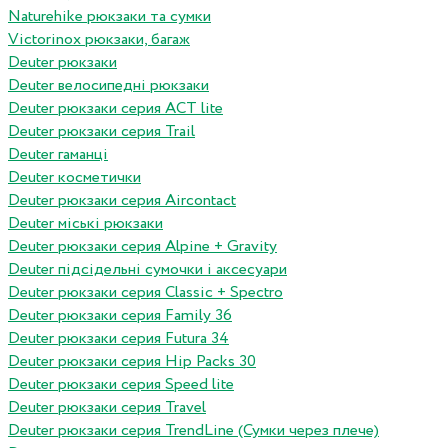
Naturehike рюкзаки та сумки
Victorinox рюкзаки, багаж
Deuter рюкзаки
Deuter велосипедні рюкзаки
Deuter рюкзаки серия ACT lite
Deuter рюкзаки серия Trail
Deuter гаманці
Deuter косметички
Deuter рюкзаки серия Aircontact
Deuter міські рюкзаки
Deuter рюкзаки серия Alpine + Gravity
Deuter підсідельні сумочки і аксесуари
Deuter рюкзаки серия Classic + Spectro
Deuter рюкзаки серия Family 36
Deuter рюкзаки серия Futura 34
Deuter рюкзаки серия Hip Packs 30
Deuter рюкзаки серия Speed lite
Deuter рюкзаки серия Travel
Deuter рюкзаки серия TrendLine (Сумки через плече)