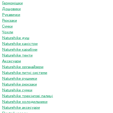
Гермомішки
Дощовики
Рукавички
Рюкзаки
Сумки
Чохли
Naturehike душ
Naturehike каністри
Naturehike карабіни
Naturehike тенти
Аксесуари
Naturehike органайзери
Naturehike питні системи
Naturehike рушники
Naturehike рюкзаки
Naturehike сумки
Naturehike трекінгові палиці
Naturehike холодильники
Naturehike аксесуари