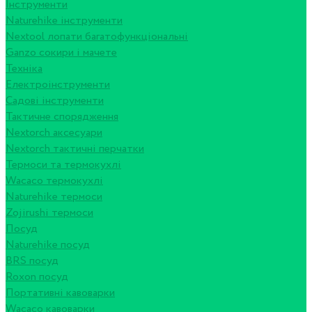
Інструменти
Naturehike інструменти
Nextool лопати багатофункціональні
Ganzo сокири і мачете
Техніка
Електроінструменти
Садові інструменти
Тактичне спорядження
Nextorch аксесуари
Nextorch тактичні перчатки
Термоси та термокухлі
Wacaco термокухлі
Naturehike термоси
Zojirushi термоси
Посуд
Naturehike посуд
BRS посуд
Roxon посуд
Портативні кавоварки
Wacaco кавоварки