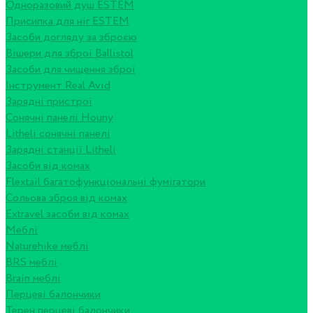
Одноразовий душ ESTEM
Присипка для ніг ESTEM
Засоби догляду за зброєю
Вішери для зброї Ballistol
Засоби для чищення зброї
Інструмент Real Avid
Зарядні пристрої
Сонячні панелі Houny
Litheli сонячні панелі
Зарядні станції Litheli
Засоби від комах
Flextail багатофункціональні фумігатори
Сольова зброя від комах
Extravel засоби від комах
Меблі
Naturehike меблі
BRS меблі
Brain меблі
Перцеві балончики
Терен перцеві балончики