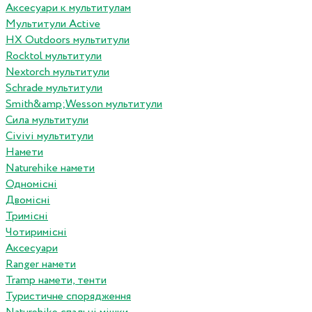
Аксесуари к мультитулам
Мультитули Active
HX Outdoors мультитули
Rocktol мультитули
Nextorch мультитули
Schrade мультитули
Smith&amp;Wesson мультитули
Сила мультитули
Civivi мультитули
Намети
Naturehike намети
Одномісні
Двомісні
Тримісні
Чотиримісні
Аксесуари
Ranger намети
Tramp намети, тенти
Туристичне спорядження