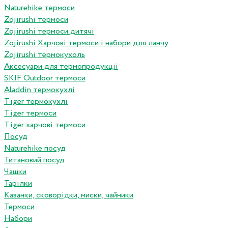
Naturehike термоси
Zojirushi термоси
Zojirushi термоси дитячі
Zojirushi Харчові термоси і набори для ланчу
Zojirushi термокухоль
Аксесуари для термопродукціі
SKIF Outdoor термоси
Aladdin термокухлі
Tiger термокухлі
Tiger термоси
Tiger харчові термоси
Посуд
Naturehike посуд
Титановий посуд
Чашки
Тарілки
Казанки, сковорідки, миски, чайники
Термоси
Набори