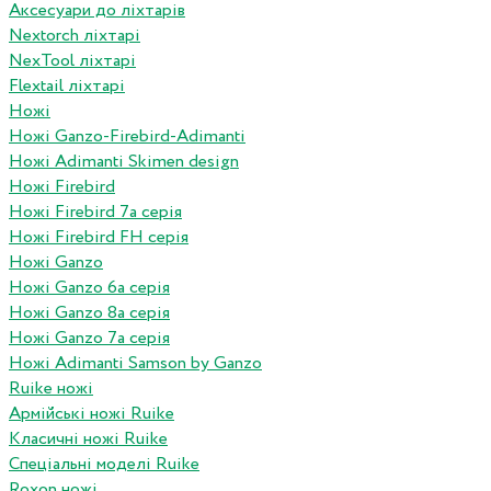
Аксесуари до ліхтарів
Nextorch ліхтарі
NexTool ліхтарі
Flextail ліхтарі
Ножі
Ножі Ganzo-Firebird-Adimanti
Ножі Adimanti Skimen design
Ножі Firebird
Ножі Firebird 7а серія
Ножі Firebird FH серія
Ножі Ganzo
Ножі Ganzo 6а серія
Ножі Ganzo 8а серія
Ножі Ganzo 7а серія
Ножі Adimanti Samson by Ganzo
Ruike ножі
Армійські ножі Ruike
Класичні ножі Ruike
Спеціальні моделі Ruike
Roxon ножi