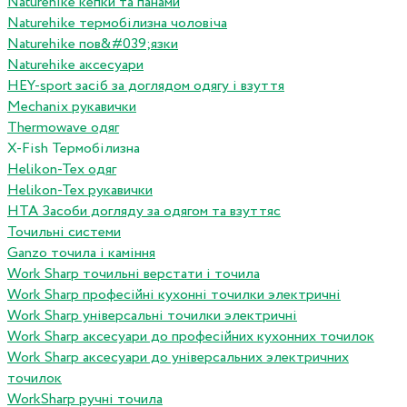
Naturehike кепки та панами
Naturehike термобілизна чоловіча
Naturehike пов&#039;язки
Naturehike аксесуари
HEY-sport засіб за доглядом одягу і взуття
Mechanix рукавички
Thermowave одяг
X-Fish Термобілизна
Helikon-Tex одяг
Helikon-Tex рукавички
HTA Засоби догляду за одягом та взуттяс
Точильні системи
Ganzo точила і каміння
Work Sharp точильні верстати і точила
Work Sharp професiйнi кухоннi точилки электричнi
Work Sharp унiверсальнi точилки электричнi
Work Sharp аксесуари до професiйних кухонних точилок
Work Sharp аксесуари до унiверсальних электричних
точилок
WorkSharp ручні точила