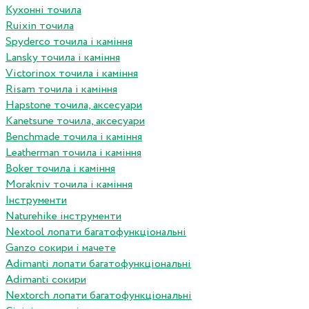
Кухонні точила
Ruixin точила
Spyderco точила і каміння
Lansky точила і каміння
Victorinox точила і каміння
Risam точила і каміння
Hapstone точила, аксесуари
Kanetsune точила, аксесуари
Benchmade точила і каміння
Leatherman точила і каміння
Boker точила і каміння
Morakniv точила і каміння
Інструменти
Naturehike інструменти
Nextool лопати багатофункціональні
Ganzo сокири і мачете
Adimanti лопати багатофункціональні
Adimanti сокири
Nextorch лопати багатофункціональні