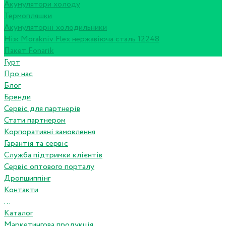
Акумулятори холоду
Термопляшки
Акумуляторні холодильники
Ніж Morakniv Flex нержавіюча сталь 12248
Пакет Fonarik
Гурт
Про нас
Блог
Бренди
Сервіс для партнерів
Стати партнером
Корпоративні замовлення
Гарантія та сервіс
Служба підтримки клієнтів
Сервіс оптового порталу
Дропшиппінг
Контакти
...
Каталог
Маркетингова продукція