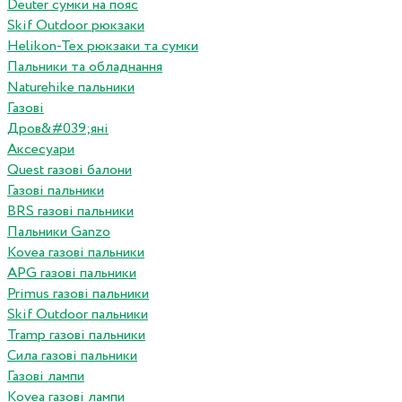
Deuter сумки на пояс
Skif Outdoor рюкзаки
Helikon-Tex рюкзаки та сумки
Пальники та обладнання
Naturehike пальники
Газові
Дров&#039;яні
Аксесуари
Quest газові балони
Газові пальники
BRS газові пальники
Пальники Ganzo
Kovea газові пальники
APG газові пальники
Primus газові пальники
Skif Outdoor пальники
Tramp газові пальники
Сила газові пальники
Газові лампи
Kovea газові лампи