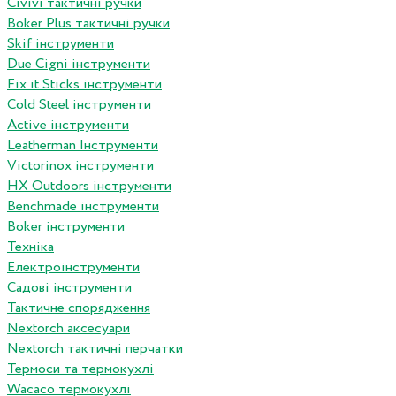
Сivivi тактичні ручки
Boker Plus тактичні ручки
Skif інструменти
Due Cigni інструменти
Fix it Sticks інструменти
Сold Steel інструменти
Active інструменти
Leatherman Інструменти
Victorinox інструменти
HX Outdoors інструменти
Benchmade інструменти
Boker інструменти
Техніка
Електроінструменти
Садові інструменти
Тактичне спорядження
Nextorch аксесуари
Nextorch тактичні перчатки
Термоси та термокухлі
Wacaco термокухлі