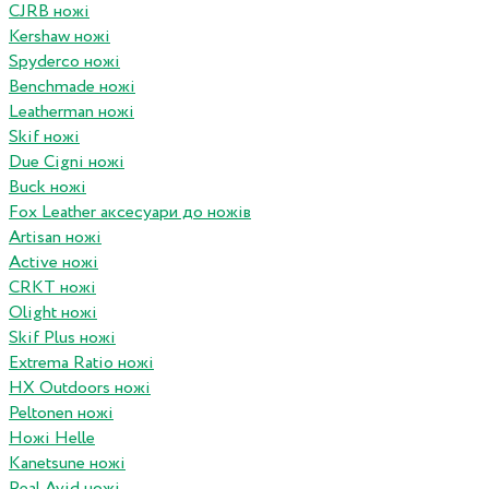
CJRB ножі
Kershaw ножі
Spyderco ножі
Benchmade ножі
Leatherman ножі
Skif ножі
Due Cigni ножі
Buck ножі
Fox Leather аксесуари до ножів
Artisan ножі
Active ножі
CRKT ножі
Olight ножі
Skif Plus ножі
Extrema Ratio ножі
HX Outdoors ножі
Peltonen ножі
Ножі Helle
Kanetsune ножі
Real Avid ножі