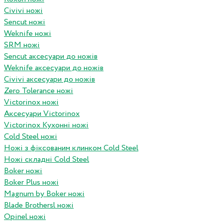
Civivi ножі
Sencut ножі
Weknife ножі
SRM ножі
Sencut аксесуари до ножів
Weknife аксесуари до ножів
Civivi аксесуари до ножів
Zero Tolerance ножі
Victorinox ножі
Аксесуари Victorinox
Victorinox Кухонні ножі
Cold Steel ножі
Ножі з фіксованим клинком Cold Steel
Ножі складні Cold Steel
Boker ножі
Boker Plus ножі
Magnum by Boker ножі
Blade Brothersl ножі
Opinel ножі