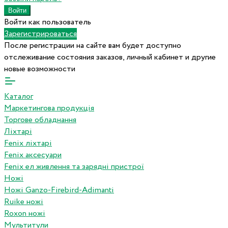
Войти как пользователь
Зарегистрироваться
После регистрации на сайте вам будет доступно
отслеживание состояния заказов, личный кабинет и другие
новые возможности
Каталог
Маркетингова продукція
Торгове обладнання
Ліхтарі
Fenix ліхтарі
Fenix аксесуари
Fenix ел живлення та зарядні пристрої
Ножі
Ножі Ganzo-Firebird-Adimanti
Ruike ножі
Roxon ножi
Мультитули