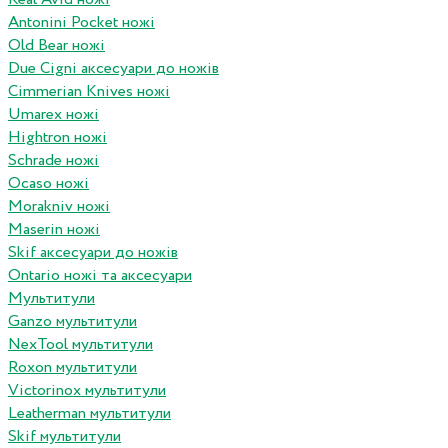
Antonini Pocket ножі
Old Bear ножі
Due Cigni аксесуари до ножів
Cimmerian Knives ножі
Umarex ножі
Hightron ножі
Schrade ножі
Ocaso ножі
Morakniv ножі
Maserin ножі
Skif аксесуари до ножів
Ontario ножі та аксесуари
Мультитули
Ganzo мультитули
NexTool мультитули
Roxon мультитули
Victorinox мультитули
Leatherman мультитули
Skif мультитули