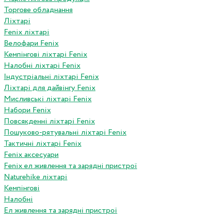
Торгове обладнання
Ліхтарі
Fenix ліхтарі
Велофари Fenix
Кемпінгові ліхтарі Fenix
Налобні ліхтарі Fenix
Індустріальні ліхтарі Fenix
Ліхтарі для дайвінгу Fenix
Мисливські ліхтарі Fenix
Набори Fenix
Повсякденні ліхтарі Fenix
Пошуково-рятувальні ліхтарі Fenix
Тактичні ліхтарі Fenix
Fenix аксесуари
Fenix ел живлення та зарядні пристрої
Naturehike ліхтарі
Кемпінгові
Налобні
Ел живлення та зарядні пристрої