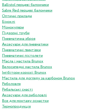
Ballistol перцеві балончики
Sabre Red перцеві балончики
Оптичні прилади
Біноклі
Монокуляри
Підзорні труби
Пневматична зброя
Аксесуари для пневматики
Пневматичні гвинтівки
Пневматичні пістолети
Масла і мастила Brunox
Велосипедні мастила Brunox
Інгібітори корозії Brunox
Мастила для догляду за карбоном Brunox
Риболовля
Рибальські снасті
Аксесуари для риболовлі
Все для монтажу оснастки
Термопродукція