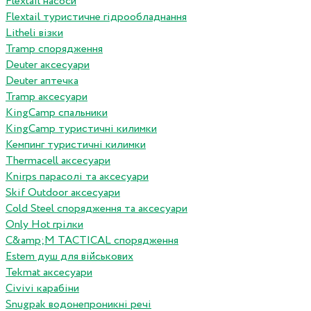
Flextail насоси
Flextail туристичне гідрообладнання
Litheli візки
Tramp спорядження
Deuter аксесуари
Deuter аптечка
Tramp аксесуари
KingCamp спальники
KingCamp туристичні килимки
Кемпинг туристичні килимки
Thermacell аксесуари
Knirps парасолі та аксесуари
Skif Outdoor аксесуари
Cold Steel спорядження та аксесуари
Only Hot грілки
C&amp;M TACTICAL спорядження
Estem душ для військових
Tekmat аксесуари
Сivivi карабіни
Snugpak водонепроникні речі