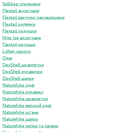
Selkbag спальники
Flextail аксесуари
Flextail вакуумні пакувальники
Flextail килимки
Flextail подушки
Nite Ize аксесуари
Flextail матраци
Litheli насоси
Одяг
DexShell шкарпетки
DexShell рукавички
DexShell шапки
Naturehike одяг
Naturehike рукавиці
Naturehike шкарпетки
Naturehike верхній одяг
Naturehike штани
Naturehike шапки
Naturehike кепки та панами