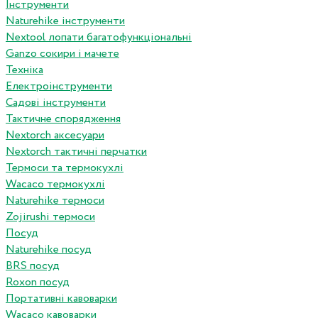
Інструменти
Naturehike інструменти
Nextool лопати багатофункціональні
Ganzo сокири і мачете
Техніка
Електроінструменти
Садові інструменти
Тактичне спорядження
Nextorch аксесуари
Nextorch тактичні перчатки
Термоси та термокухлі
Wacaco термокухлі
Naturehike термоси
Zojirushi термоси
Посуд
Naturehike посуд
BRS посуд
Roxon посуд
Портативні кавоварки
Wacaco кавоварки