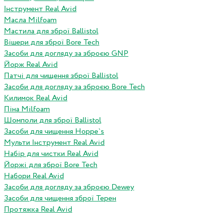
Інструмент Real Avid
Масла Milfoam
Мастила для зброї Ballistol
Вішери для зброї Bore Tech
Засоби для догляду за зброєю GNP
Йорж Real Avid
Патчі для чищення зброї Ballistol
Засоби для догляду за зброєю Bore Tech
Килимок Real Avid
Піна Milfoam
Шомполи для зброї Ballistol
Засоби для чищення Hoppe`s
Мульти Інструмент Real Avid
Набір для чистки Real Avid
Йоржі для зброї Bore Tech
Набори Real Avid
Засоби для догляду за зброєю Dewey
Засоби для чищення зброї Терен
Протяжка Real Avid