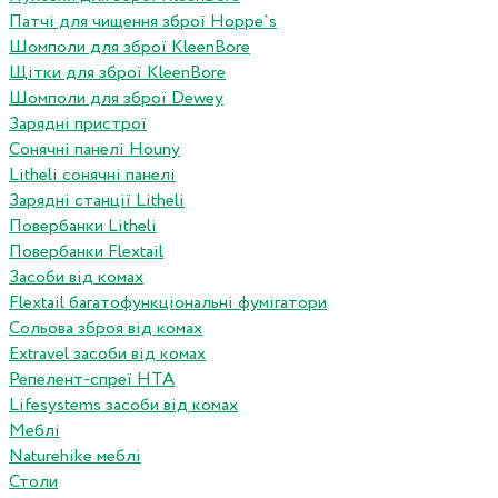
Патчі для чищення зброї Hoppe`s
Шомполи для зброї KleenBore
Щітки для зброї KleenBore
Шомполи для зброї Dewey
Зарядні пристрої
Сонячні панелі Houny
Litheli сонячні панелі
Зарядні станції Litheli
Повербанки Litheli
Повербанки Flextail
Засоби від комах
Flextail багатофункціональні фумігатори
Сольова зброя від комах
Extravel засоби від комах
Репелент-спреї HTA
Lifesystems засоби від комах
Меблі
Naturehike меблі
Столи