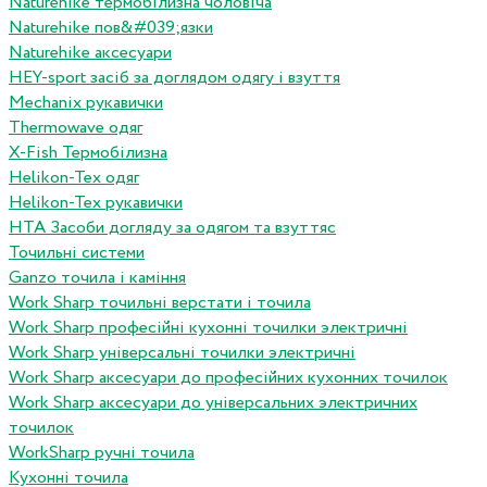
Naturehike термобілизна чоловіча
Naturehike пов&#039;язки
Naturehike аксесуари
HEY-sport засіб за доглядом одягу і взуття
Mechanix рукавички
Thermowave одяг
X-Fish Термобілизна
Helikon-Tex одяг
Helikon-Tex рукавички
HTA Засоби догляду за одягом та взуттяс
Точильні системи
Ganzo точила і каміння
Work Sharp точильні верстати і точила
Work Sharp професiйнi кухоннi точилки электричнi
Work Sharp унiверсальнi точилки электричнi
Work Sharp аксесуари до професiйних кухонних точилок
Work Sharp аксесуари до унiверсальних электричних
точилок
WorkSharp ручні точила
Кухонні точила