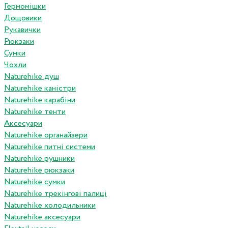
Гермомішки
Дощовики
Рукавички
Рюкзаки
Сумки
Чохли
Naturehike душ
Naturehike каністри
Naturehike карабіни
Naturehike тенти
Аксесуари
Naturehike органайзери
Naturehike питні системи
Naturehike рушники
Naturehike рюкзаки
Naturehike сумки
Naturehike трекінгові палиці
Naturehike холодильники
Naturehike аксесуари