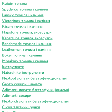
Ruixin точила
Spyderco точила і каміння
Lansky точила і каміння
Victorinox точила і каміння
Risam точила і каміння
Hapstone точила, аксесуари
Kanetsune точила, аксесуари
Benchmade точила і каміння
Leatherman точила і каміння
Boker точила і каміння
Morakniv точила і каміння
Інструменти
Naturehike інструменти
Nextool лопати багатофункціональні
Ganzo сокири і мачете
Adimanti лопати багатофункціональні
Adimanti сокири
Nextorch лопати багатофункціональні
Сivivi тактичні ручки