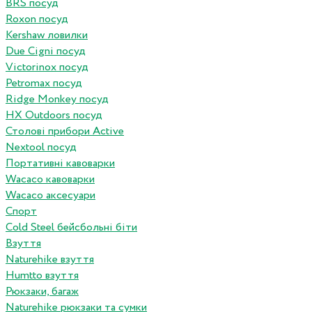
BRS посуд
Roxon посуд
Kershaw ловилки
Due Cigni посуд
Victorinox посуд
Petromax посуд
Ridge Monkey посуд
HX Outdoors посуд
Столові прибори Active
Nextool посуд
Портативні кавоварки
Wacaco кавоварки
Wacaco аксесуари
Спорт
Cold Steel бейсбольні біти
Взуття
Naturehike взуття
Humtto взуття
Рюкзаки, багаж
Naturehike рюкзаки та сумки