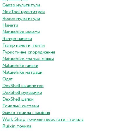
Ganzo мультитули
NexTool мультитули
Roxon мультитули
Намети
Naturehike намети
Ranger намети
Tramp намети, тенти
Туристичне спорядження
Naturehike спальні мішки
Naturehike гамаки
Naturehike матраци
Одяг
DexShell шкарпетки
DexShell рукавички
DexShell шапки
Точильні системи
Ganzo точила і каміння
Work Sharp точильні верстати і точила
Ruixin точила