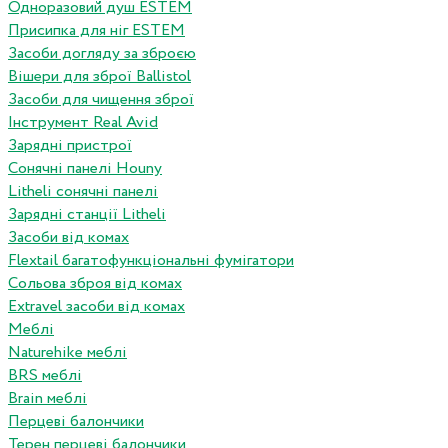
Одноразовий душ ESTEM
Присипка для ніг ESTEM
Засоби догляду за зброєю
Вішери для зброї Ballistol
Засоби для чищення зброї
Інструмент Real Avid
Зарядні пристрої
Сонячні панелі Houny
Litheli сонячні панелі
Зарядні станції Litheli
Засоби від комах
Flextail багатофункціональні фумігатори
Сольова зброя від комах
Extravel засоби від комах
Меблі
Naturehike меблі
BRS меблі
Brain меблі
Перцеві балончики
Терен перцеві балончики