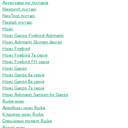
Аксесуари до ліхтарів
Nextorch ліхтарі
NexTool ліхтарі
Flextail ліхтарі
Ножі
Ножі Ganzo-Firebird-Adimanti
Ножі Adimanti Skimen design
Ножі Firebird
Ножі Firebird 7а серія
Ножі Firebird FH серія
Ножі Ganzo
Ножі Ganzo 6а серія
Ножі Ganzo 8а серія
Ножі Ganzo 7а серія
Ножі Adimanti Samson by Ganzo
Ruike ножі
Армійські ножі Ruike
Класичні ножі Ruike
Спеціальні моделі Ruike
Roxon ножi