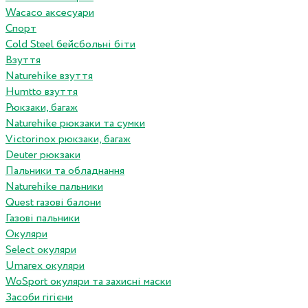
Wacaco аксесуари
Спорт
Cold Steel бейсбольні біти
Взуття
Naturehike взуття
Humtto взуття
Рюкзаки, багаж
Naturehike рюкзаки та сумки
Victorinox рюкзаки, багаж
Deuter рюкзаки
Пальники та обладнання
Naturehike пальники
Quest газові балони
Газові пальники
Окуляри
Select окуляри
Umarex окуляри
WoSport окуляри та захисні маски
Засоби гігієни