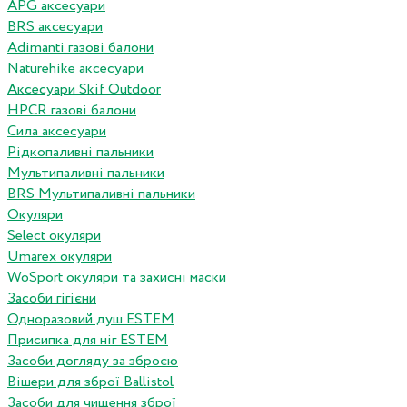
APG аксесуари
BRS аксесуари
Adimanti газові балони
Naturehike аксесуари
Аксесуари Skif Outdoor
HPCR газові балони
Сила аксесуари
Рідкопаливні пальники
Мультипаливні пальники
BRS Мультипаливні пальники
Окуляри
Select окуляри
Umarex окуляри
WoSport окуляри та захисні маски
Засоби гігієни
Одноразовий душ ESTEM
Присипка для ніг ESTEM
Засоби догляду за зброєю
Вішери для зброї Ballistol
Засоби для чищення зброї