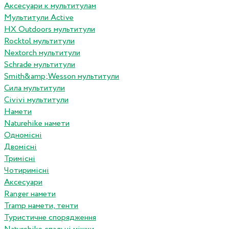
Аксесуари к мультитулам
Мультитули Active
HX Outdoors мультитули
Rocktol мультитули
Nextorch мультитули
Schrade мультитули
Smith&amp;Wesson мультитули
Сила мультитули
Civivi мультитули
Намети
Naturehike намети
Одномісні
Двомісні
Тримісні
Чотиримісні
Аксесуари
Ranger намети
Tramp намети, тенти
Туристичне спорядження