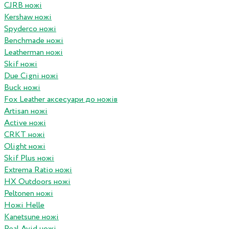
CJRB ножі
Kershaw ножі
Spyderco ножі
Benchmade ножі
Leatherman ножі
Skif ножі
Due Cigni ножі
Buck ножі
Fox Leather аксесуари до ножів
Artisan ножі
Active ножі
CRKT ножі
Olight ножі
Skif Plus ножі
Extrema Ratio ножі
HX Outdoors ножі
Peltonen ножі
Ножі Helle
Kanetsune ножі
Real Avid ножі