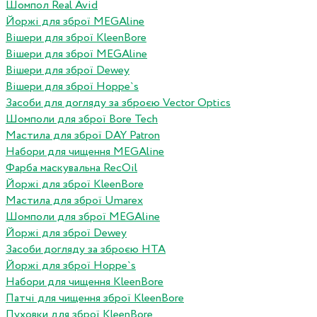
Шомпол Real Avid
Йоржі для зброї MEGAline
Вішери для зброї KleenBore
Вішери для зброї MEGAline
Вішери для зброї Dewey
Вішери для зброї Hoppe`s
Засоби для догляду за зброєю Vector Optics
Шомполи для зброї Bore Tech
Мастила для зброї DAY Patron
Набори для чищення MEGAline
Фарба маскувальна RecOil
Йоржі для зброї KleenBore
Мастила для зброї Umarex
Шомполи для зброї MEGAline
Йоржі для зброї Dewey
Засоби догляду за зброєю HTA
Йоржі для зброї Hoppe`s
Набори для чищення KleenBore
Патчі для чищення зброї KleenBore
Пуховки для зброї KleenBore