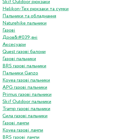
Skif Outdoor рюкзаки
Helikon-Tex рюкзаки та сумки
Пальники та обладнання
Naturehike пальники
Газові
Дров&#039;яні
Аксесуари
Quest газові балони
Газові пальники
BRS газові пальники
Пальники Ganzo
Kovea газові пальники
APG газові пальники
Primus газові пальники
Skif Outdoor пальники
Tramp газові пальники
Сила газові пальники
Газові лампи
Kovea газові лампи
BRS газові лампи