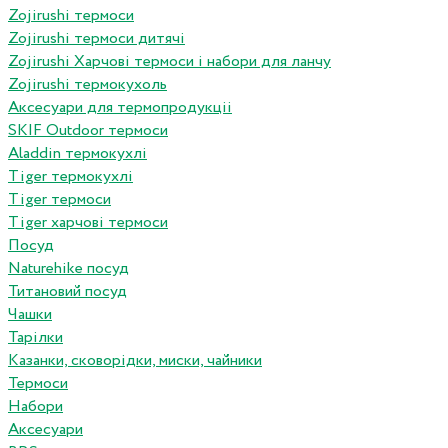
Zojirushi термоси
Zojirushi термоси дитячі
Zojirushi Харчові термоси і набори для ланчу
Zojirushi термокухоль
Аксесуари для термопродукціі
SKIF Outdoor термоси
Aladdin термокухлі
Tiger термокухлі
Tiger термоси
Tiger харчові термоси
Посуд
Naturehike посуд
Титановий посуд
Чашки
Тарілки
Казанки, сковорідки, миски, чайники
Термоси
Набори
Аксесуари