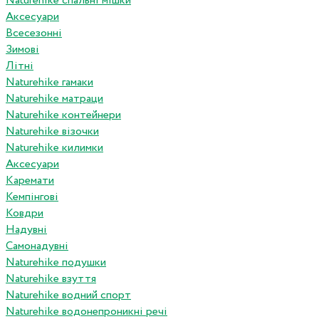
Naturehike спальні мішки
Аксесуари
Всесезонні
Зимові
Літні
Naturehike гамаки
Naturehike матраци
Naturehike контейнери
Naturehike візочки
Naturehike килимки
Аксесуари
Каремати
Кемпінгові
Ковдри
Надувні
Самонадувні
Naturehike подушки
Naturehike взуття
Naturehike водний спорт
Naturehike водонепроникні речі