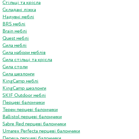
Стільці та крісла
Складані ліжка
Надувні меблі
BRS меблі
Brain меблі
Quest меблі
Сила меблі
Сила набори меблів
Сила стільці та крісла
Сила столи
Сила шезлонги
KingCamp меблі
KingCamp шезлонги
SKIF Outdoor меблі
Перцеві балончики
Терен перцеві балончики
Ballistol перцеві балончики
Sabre Red перцеві балончики
Umarex Perfecta перцеві балончики
Перець перцеві балончики