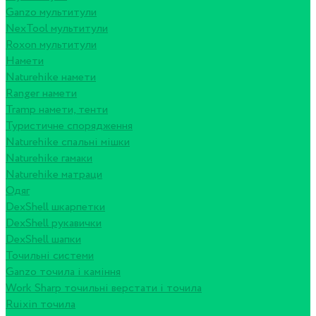
Ganzo мультитули
NexTool мультитули
Roxon мультитули
Намети
Naturehike намети
Ranger намети
Tramp намети, тенти
Туристичне спорядження
Naturehike спальні мішки
Naturehike гамаки
Naturehike матраци
Одяг
DexShell шкарпетки
DexShell рукавички
DexShell шапки
Точильні системи
Ganzo точила і каміння
Work Sharp точильні верстати і точила
Ruixin точила