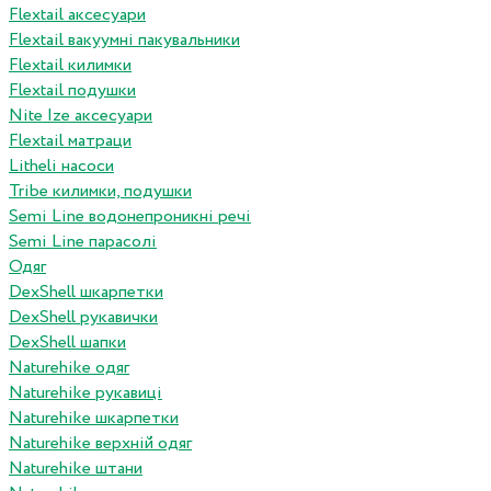
Flextail аксесуари
Flextail вакуумні пакувальники
Flextail килимки
Flextail подушки
Nite Ize аксесуари
Flextail матраци
Litheli насоси
Tribe килимки, подушки
Semi Line водонепроникні речі
Semi Line парасолі
Одяг
DexShell шкарпетки
DexShell рукавички
DexShell шапки
Naturehike одяг
Naturehike рукавиці
Naturehike шкарпетки
Naturehike верхній одяг
Naturehike штани