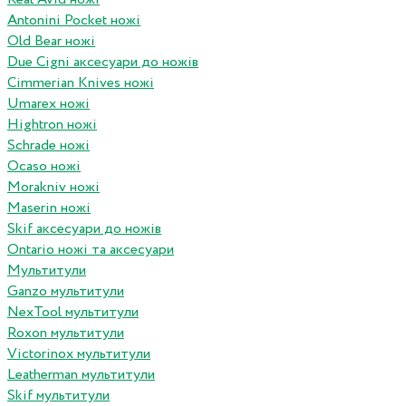
Antonini Pocket ножі
Old Bear ножі
Due Cigni аксесуари до ножів
Cimmerian Knives ножі
Umarex ножі
Hightron ножі
Schrade ножі
Ocaso ножі
Morakniv ножі
Maserin ножі
Skif аксесуари до ножів
Ontario ножі та аксесуари
Мультитули
Ganzo мультитули
NexTool мультитули
Roxon мультитули
Victorinox мультитули
Leatherman мультитули
Skif мультитули