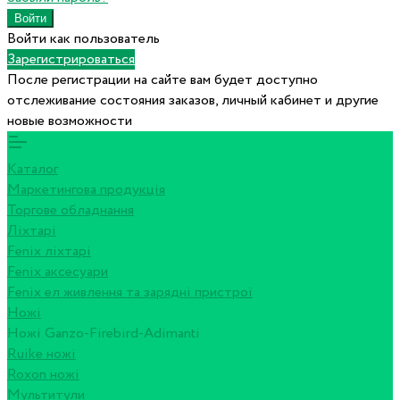
Войти как пользователь
Зарегистрироваться
После регистрации на сайте вам будет доступно
отслеживание состояния заказов, личный кабинет и другие
новые возможности
Каталог
Маркетингова продукція
Торгове обладнання
Ліхтарі
Fenix ліхтарі
Fenix аксесуари
Fenix ел живлення та зарядні пристрої
Ножі
Ножі Ganzo-Firebird-Adimanti
Ruike ножі
Roxon ножi
Мультитули