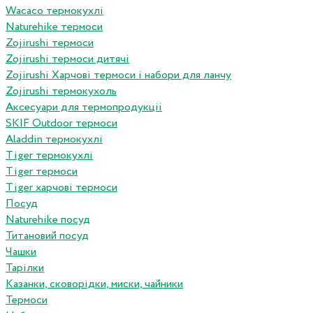
Wacaco термокухлі
Naturehike термоси
Zojirushi термоси
Zojirushi термоси дитячі
Zojirushi Харчові термоси і набори для ланчу
Zojirushi термокухоль
Аксесуари для термопродукціі
SKIF Outdoor термоси
Aladdin термокухлі
Tiger термокухлі
Tiger термоси
Tiger харчові термоси
Посуд
Naturehike посуд
Титановий посуд
Чашки
Тарілки
Казанки, сковорідки, миски, чайники
Термоси