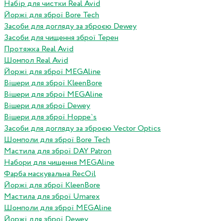
Набір для чистки Real Avid
Йоржі для зброї Bore Tech
Засоби для догляду за зброєю Dewey
Засоби для чищення зброї Терен
Протяжка Real Avid
Шомпол Real Avid
Йоржі для зброї MEGAline
Вішери для зброї KleenBore
Вішери для зброї MEGAline
Вішери для зброї Dewey
Вішери для зброї Hoppe`s
Засоби для догляду за зброєю Vector Optics
Шомполи для зброї Bore Tech
Мастила для зброї DAY Patron
Набори для чищення MEGAline
Фарба маскувальна RecOil
Йоржі для зброї KleenBore
Мастила для зброї Umarex
Шомполи для зброї MEGAline
Йоржі для зброї Dewey