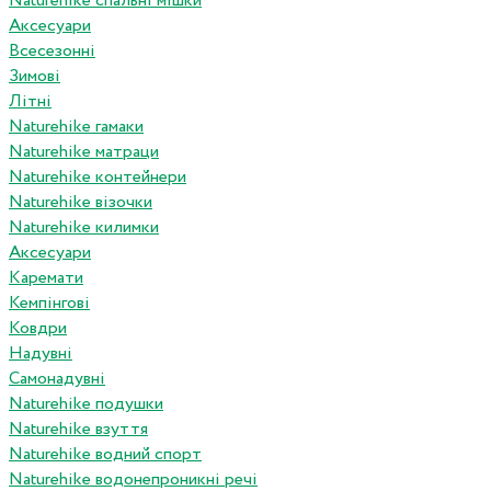
Naturehike спальні мішки
Аксесуари
Всесезонні
Зимові
Літні
Naturehike гамаки
Naturehike матраци
Naturehike контейнери
Naturehike візочки
Naturehike килимки
Аксесуари
Каремати
Кемпінгові
Ковдри
Надувні
Самонадувні
Naturehike подушки
Naturehike взуття
Naturehike водний спорт
Naturehike водонепроникні речі