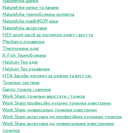
Naturehike шапки
Naturehike кепки та панами
Naturehike термобілизна чоловіча
Naturehike пов&#039;язки
Naturehike аксесуари
HEY-sport засіб за доглядом одягу і взуття
Mechanix рукавички
Thermowave одяг
X-Fish Термобілизна
Helikon-Tex одяг
Helikon-Tex рукавички
HTA Засоби догляду за одягом та взуттяс
Точильні системи
Ganzo точила і каміння
Work Sharp точильні верстати і точила
Work Sharp професiйнi кухоннi точилки электричнi
Work Sharp унiверсальнi точилки электричнi
Work Sharp аксесуари до професiйних кухонних точилок
Work Sharp аксесуари до унiверсальних электричних
точилок