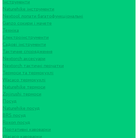
Інструменти
Naturehike інструменти
Nextool лопати багатофункціональні
Ganzo сокири і мачете
Техніка
Електроінструменти
Садові інструменти
Тактичне спорядження
Nextorch аксесуари
Nextorch тактичні перчатки
Термоси та термокухлі
Wacaco термокухлі
Naturehike термоси
Zojirushi термоси
Посуд
Naturehike посуд
BRS посуд
Roxon посуд
Портативні кавоварки
Wacaco кавоварки