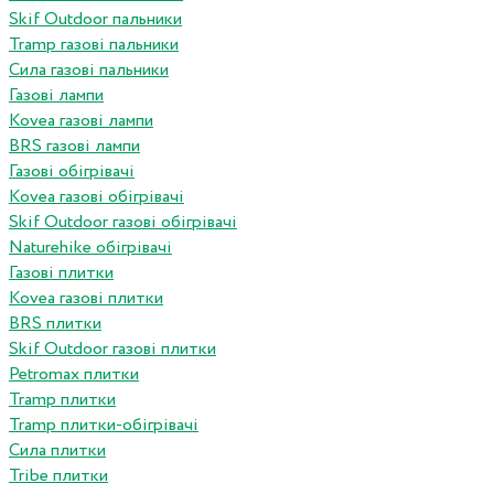
Skif Outdoor пальники
Tramp газові пальники
Сила газові пальники
Газові лампи
Kovea газові лампи
BRS газові лампи
Газові обігрівачі
Kovea газові обігрівачі
Skif Outdoor газові обігрівачі
Naturehike обігрівачі
Газові плитки
Kovea газові плитки
BRS плитки
Skif Outdoor газові плитки
Petromax плитки
Tramp плитки
Tramp плитки-обігрівачі
Сила плитки
Tribe плитки