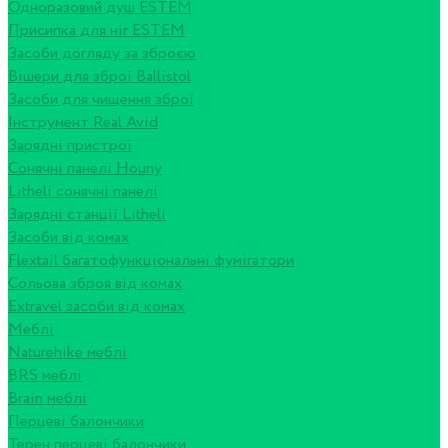
Одноразовий душ ESTEM
Присипка для ніг ESTEM
Засоби догляду за зброєю
Вішери для зброї Ballistol
Засоби для чищення зброї
Інструмент Real Avid
Зарядні пристрої
Сонячні панелі Houny
Litheli сонячні панелі
Зарядні станції Litheli
Засоби від комах
Flextail багатофункціональні фумігатори
Сольова зброя від комах
Extravel засоби від комах
Меблі
Naturehike меблі
BRS меблі
Brain меблі
Перцеві балончики
Терен перцеві балончики