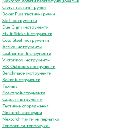
Nextorch лопати багатофункціональні
Сivivi тактичні ручки
Boker Plus тактичні ручки
Skif інструменти
Due Cigni інструменти
Fix it Sticks інструменти
Сold Steel інструменти
Active інструменти
Leatherman Інструменти
Victorinox інструменти
HX Outdoors інструменти
Benchmade інструменти
Boker інструменти
Техніка
Електроінструменти
Садові інструменти
Тактичне спорядження
Nextorch аксесуари
Nextorch тактичні перчатки
Термоси та термокухлі