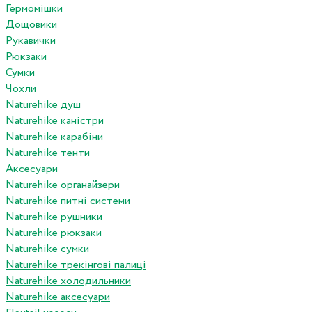
Гермомішки
Дощовики
Рукавички
Рюкзаки
Сумки
Чохли
Naturehike душ
Naturehike каністри
Naturehike карабіни
Naturehike тенти
Аксесуари
Naturehike органайзери
Naturehike питні системи
Naturehike рушники
Naturehike рюкзаки
Naturehike сумки
Naturehike трекінгові палиці
Naturehike холодильники
Naturehike аксесуари