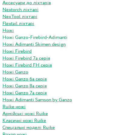
Аксесуари до ліхтарів
Nextorch ліхтарі
NexTool ліхтарі
Flextail ліхтарі
Ножі
Ножі Ganzo-Firebird-Adimanti
Ножі Adimanti Skimen design
Ножі Firebird
Ножі Firebird 7а серія
Ножі Firebird FH серія
Ножі Ganzo
Ножі Ganzo 6а серія
Ножі Ganzo 8а серія
Ножі Ganzo 7а серія
Ножі Adimanti Samson by Ganzo
Ruike ножі
Армійські ножі Ruike
Класичні ножі Ruike
Спеціальні моделі Ruike
Roxon ножi