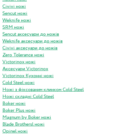
Civivi ножі
Sencut ножі
Weknife ножі
SRM ножі
Sencut аксесуари до ножів
Weknife аксесуари до ножів
Civivi аксесуари до ножів
Zero Tolerance ножі
Victorinox ножі
Аксесуари Victorinox
Victorinox Кухонні ножі
Cold Steel ножі
Ножі з фіксованим клинком Cold Steel
Ножі складні Cold Steel
Boker ножі
Boker Plus ножі
Magnum by Boker ножі
Blade Brothersl ножі
Opinel ножі