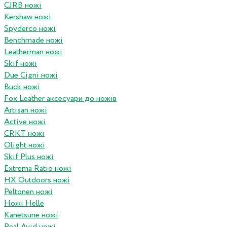
CJRB ножі
Kershaw ножі
Spyderco ножі
Benchmade ножі
Leatherman ножі
Skif ножі
Due Cigni ножі
Buck ножі
Fox Leather аксесуари до ножів
Artisan ножі
Active ножі
CRKT ножі
Olight ножі
Skif Plus ножі
Extrema Ratio ножі
HX Outdoors ножі
Peltonen ножі
Ножі Helle
Kanetsune ножі
Real Avid ножі