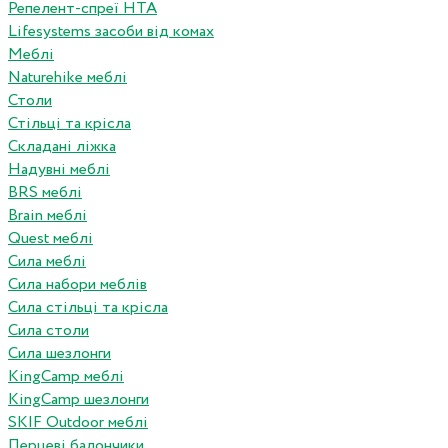
Репелент-спреї HTA
Lifesystems засоби від комах
Меблі
Naturehike меблі
Столи
Стільці та крісла
Складані ліжка
Надувні меблі
BRS меблі
Brain меблі
Quest меблі
Сила меблі
Сила набори меблів
Сила стільці та крісла
Сила столи
Сила шезлонги
KingCamp меблі
KingCamp шезлонги
SKIF Outdoor меблі
Перцеві балончики