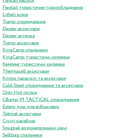
Flextail насоси
Flextail туристичне гідрообладнання
Litheli візки
Tramp спорядження
Deuter аксесуари
Deuter аптечка
Tramp аксесуари
KingCamp спальники
KingCamp туристичні килимки
Кемпинг туристичні килимки
Thermacell аксесуари
Knirps парасолі та аксесуари
Cold Steel спорядження та аксесуари
Only Hot грілки
C&amp;M TACTICAL спорядження
Estem душ для військових
Tekmat аксесуари
Сivivi карабіни
Snugpak водонепроникні речі
Selkbag спальники