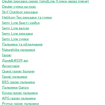
Deuter рюкзаки серия TrendLine (Сумки через плече)
Deuter сумки на пояс
Skif Outdoor рюкзаки
Helikon-Tex рюкзаки та сумки
Semi Line бьюті-кейси
Semi Line валізи
Semi Line рюкзаки
Semi Line сумки
Пальники та обладнання
Naturehike пальники
Газові
Дров&#039;яні
Аксесуари
Quest газові балони
Газові пальники
BRS газові пальники
Пальники Ganzo
Kovea газові пальники
APG газові пальники
Primus газові пальники