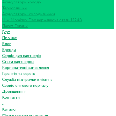
Акумулятори холоду
Термопляшки
Акумуляторні холодильники
Ніж Morakniv Flex нержавіюча сталь 12248
Пакет Fonarik
Гурт
Про нас
Блог
Бренди
Сервіс для партнерів
Стати партнером
Корпоративні замовлення
Гарантія та сервіс
Служба підтримки клієнтів
Сервіс оптового порталу
Дропшиппінг
Контакти
...
Каталог
Маркетингова продукція