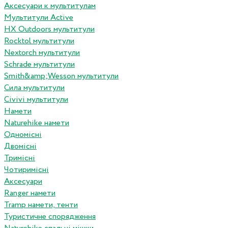
Аксесуари к мультитулам
Мультитули Active
HX Outdoors мультитули
Rocktol мультитули
Nextorch мультитули
Schrade мультитули
Smith&amp;Wesson мультитули
Сила мультитули
Civivi мультитули
Намети
Naturehike намети
Одномісні
Двомісні
Тримісні
Чотиримісні
Аксесуари
Ranger намети
Tramp намети, тенти
Туристичне спорядження