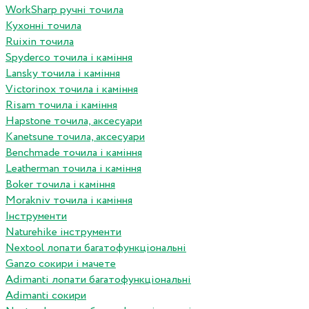
WorkSharp ручні точила
Кухонні точила
Ruixin точила
Spyderco точила і каміння
Lansky точила і каміння
Victorinox точила і каміння
Risam точила і каміння
Hapstone точила, аксесуари
Kanetsune точила, аксесуари
Benchmade точила і каміння
Leatherman точила і каміння
Boker точила і каміння
Morakniv точила і каміння
Інструменти
Naturehike інструменти
Nextool лопати багатофункціональні
Ganzo сокири і мачете
Adimanti лопати багатофункціональні
Adimanti сокири