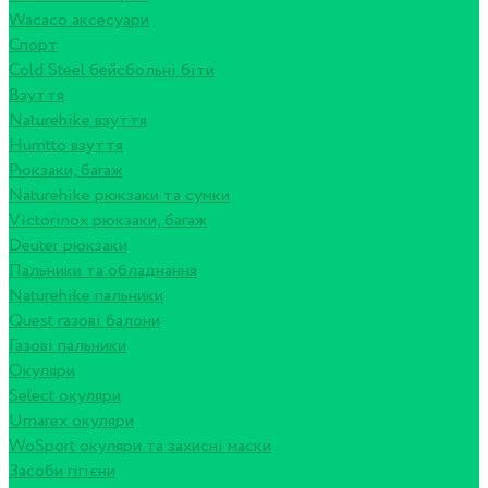
Wacaco аксесуари
Спорт
Cold Steel бейсбольні біти
Взуття
Naturehike взуття
Humtto взуття
Рюкзаки, багаж
Naturehike рюкзаки та сумки
Victorinox рюкзаки, багаж
Deuter рюкзаки
Пальники та обладнання
Naturehike пальники
Quest газові балони
Газові пальники
Окуляри
Select окуляри
Umarex окуляри
WoSport окуляри та захисні маски
Засоби гігієни