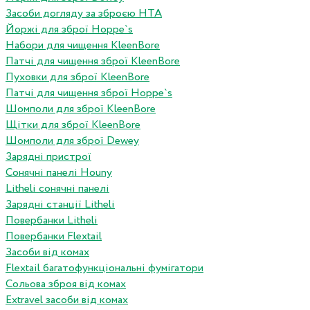
Засоби догляду за зброєю HTA
Йоржі для зброї Hoppe`s
Набори для чищення KleenBore
Патчі для чищення зброї KleenBore
Пуховки для зброї KleenBore
Патчі для чищення зброї Hoppe`s
Шомполи для зброї KleenBore
Щітки для зброї KleenBore
Шомполи для зброї Dewey
Зарядні пристрої
Сонячні панелі Houny
Litheli сонячні панелі
Зарядні станції Litheli
Повербанки Litheli
Повербанки Flextail
Засоби від комах
Flextail багатофункціональні фумігатори
Сольова зброя від комах
Extravel засоби від комах