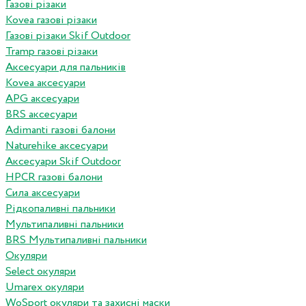
Газові різаки
Kovea газові різаки
Газові різаки Skif Outdoor
Tramp газові різаки
Аксесуари для пальників
Kovea аксесуари
APG аксесуари
BRS аксесуари
Adimanti газові балони
Naturehike аксесуари
Аксесуари Skif Outdoor
HPCR газові балони
Сила аксесуари
Рідкопаливні пальники
Мультипаливні пальники
BRS Мультипаливні пальники
Окуляри
Select окуляри
Umarex окуляри
WoSport окуляри та захисні маски