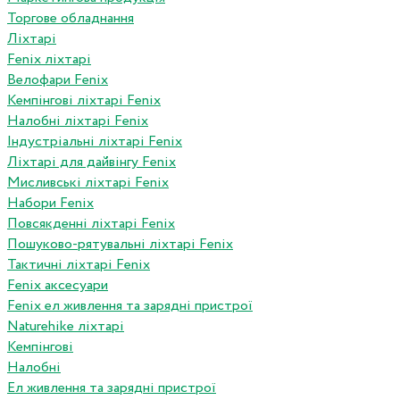
Торгове обладнання
Ліхтарі
Fenix ліхтарі
Велофари Fenix
Кемпінгові ліхтарі Fenix
Налобні ліхтарі Fenix
Індустріальні ліхтарі Fenix
Ліхтарі для дайвінгу Fenix
Мисливські ліхтарі Fenix
Набори Fenix
Повсякденні ліхтарі Fenix
Пошуково-рятувальні ліхтарі Fenix
Тактичні ліхтарі Fenix
Fenix аксесуари
Fenix ел живлення та зарядні пристрої
Naturehike ліхтарі
Кемпінгові
Налобні
Ел живлення та зарядні пристрої