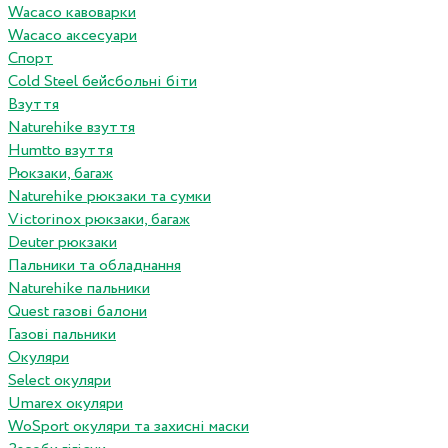
Wacaco кавоварки
Wacaco аксесуари
Спорт
Cold Steel бейсбольні біти
Взуття
Naturehike взуття
Humtto взуття
Рюкзаки, багаж
Naturehike рюкзаки та сумки
Victorinox рюкзаки, багаж
Deuter рюкзаки
Пальники та обладнання
Naturehike пальники
Quest газові балони
Газові пальники
Окуляри
Select окуляри
Umarex окуляри
WoSport окуляри та захисні маски