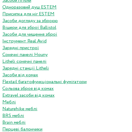
Засоби гігієни
Одноразовий душ ESTEM
Присипка для ніг ESTEM
Засоби догляду за зброєю
Вішери для зброї Ballistol
Засоби для чищення зброї
Інструмент Real Avid
Зарядні пристрої
Сонячні панелі Houny
Litheli сонячні панелі
Зарядні станції Litheli
Засоби від комах
Flextail багатофункціональні фумігатори
Сольова зброя від комах
Extravel засоби від комах
Меблі
Naturehike меблі
BRS меблі
Brain меблі
Перцеві балончики