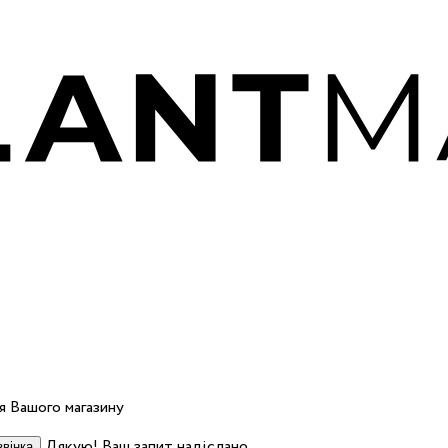
 Вашого магазину
Дякую! Ваш запит надіслано.
вінка