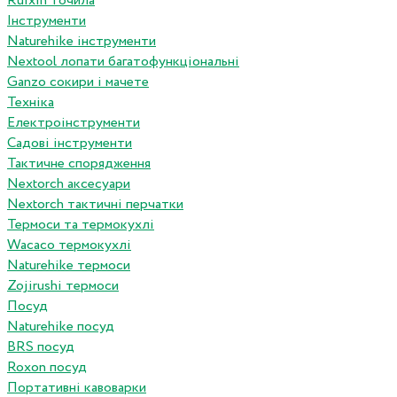
Ruixin точила
Інструменти
Naturehike інструменти
Nextool лопати багатофункціональні
Ganzo сокири і мачете
Техніка
Електроінструменти
Садові інструменти
Тактичне спорядження
Nextorch аксесуари
Nextorch тактичні перчатки
Термоси та термокухлі
Wacaco термокухлі
Naturehike термоси
Zojirushi термоси
Посуд
Naturehike посуд
BRS посуд
Roxon посуд
Портативні кавоварки