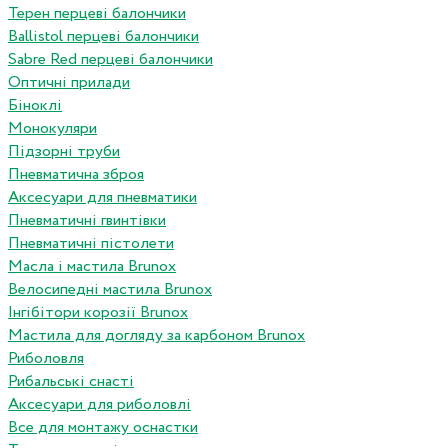
Терен перцеві балончики
Ballistol перцеві балончики
Sabre Red перцеві балончики
Оптичні прилади
Біноклі
Монокуляри
Підзорні труби
Пневматична зброя
Аксесуари для пневматики
Пневматичні гвинтівки
Пневматичні пістолети
Масла і мастила Brunox
Велосипедні мастила Brunox
Інгібітори корозії Brunox
Мастила для догляду за карбоном Brunox
Риболовля
Рибальські снасті
Аксесуари для риболовлі
Все для монтажу оснастки