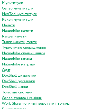
Мультитули
Ganzo мультитули
NexTool мультитули
Roxon мультитули
Намети
Naturehike намети
Ranger намети
Tramp намети, тенти
Туристичне спорядження
Naturehike спальні мішки
Naturehike гамаки
Naturehike матраци
Одяг
DexShell шкарпетки
DexShell рукавички
DexShell шапки
Точильні системи
Ganzo точила і каміння
Work Sharp точильні верстати і точила