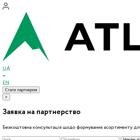
UA
EN
Стати партнером
×
Заявка на партнерство
Безкоштовна консультація щодо формування асортименту для
Чекаю дз