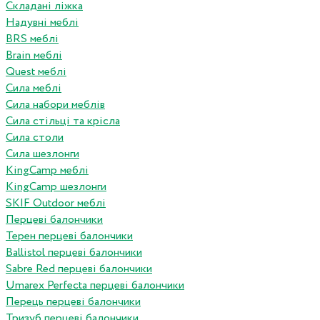
Складані ліжка
Надувні меблі
BRS меблі
Brain меблі
Quest меблі
Сила меблі
Сила набори меблів
Сила стільці та крісла
Сила столи
Сила шезлонги
KingCamp меблі
KingCamp шезлонги
SKIF Outdoor меблі
Перцеві балончики
Терен перцеві балончики
Ballistol перцеві балончики
Sabre Red перцеві балончики
Umarex Perfecta перцеві балончики
Перець перцеві балончики
Тризуб перцеві балончики