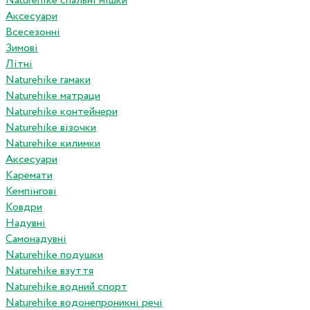
Naturehike спальні мішки
Аксесуари
Всесезонні
Зимові
Літні
Naturehike гамаки
Naturehike матраци
Naturehike контейнери
Naturehike візочки
Naturehike килимки
Аксесуари
Каремати
Кемпінгові
Ковдри
Надувні
Самонадувні
Naturehike подушки
Naturehike взуття
Naturehike водний спорт
Naturehike водонепроникні речі