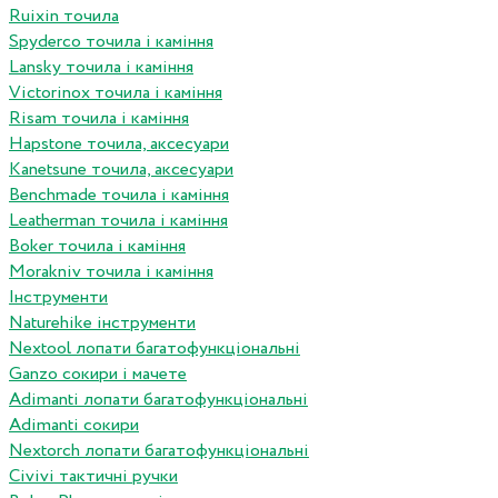
Ruixin точила
Spyderco точила і каміння
Lansky точила і каміння
Victorinox точила і каміння
Risam точила і каміння
Hapstone точила, аксесуари
Kanetsune точила, аксесуари
Benchmade точила і каміння
Leatherman точила і каміння
Boker точила і каміння
Morakniv точила і каміння
Інструменти
Naturehike інструменти
Nextool лопати багатофункціональні
Ganzo сокири і мачете
Adimanti лопати багатофункціональні
Adimanti сокири
Nextorch лопати багатофункціональні
Сivivi тактичні ручки