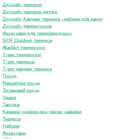
Zojirushi термоси
Zojirushi термоси дитячі
Zojirushi Харчові термоси і набори для ланчу
Zojirushi термокухоль
Аксесуари для термопродукціі
SKIF Outdoor термоси
Aladdin термокухлі
Tiger термокухлі
Tiger термоси
Tiger харчові термоси
Посуд
Naturehike посуд
Титановий посуд
Чашки
Тарілки
Казанки, сковорідки, миски, чайники
Термоси
Набори
Аксесуари