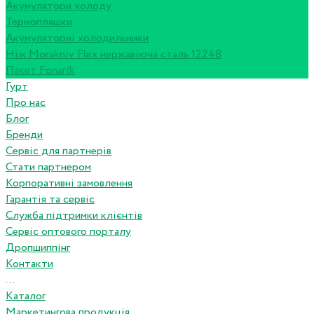
Акумулятори холоду
Термопляшки
Акумуляторні холодильники
Ніж Morakniv Flex нержавіюча сталь 12248
Пакет Fonarik
Гурт
Про нас
Блог
Бренди
Сервіс для партнерів
Стати партнером
Корпоративні замовлення
Гарантія та сервіс
Служба підтримки клієнтів
Сервіс оптового порталу
Дропшиппінг
Контакти
...
Каталог
Маркетингова продукція