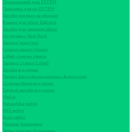
Одноразовий душ ESTEM
Присипка для ніг ESTEM
Засоби догляду за зброєю
Вішери для зброї Ballistol
Засоби для чищення зброї
Інструмент Real Avid
Зарядні пристрої
Сонячні панелі Houny
Litheli сонячні панелі
Зарядні станції Litheli
Засоби від комах
Flextail багатофункціональні фумігатори
Сольова зброя від комах
Extravel засоби від комах
Меблі
Naturehike меблі
BRS меблі
Brain меблі
Перцеві балончики
Терен перцеві балончики