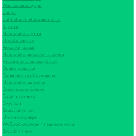
Wacaco аксесуари
Спорт
Cold Steel бейсбольні біти
Взуття
Naturehike взуття
Humtto взуття
Рюкзаки, багаж
Naturehike рюкзаки та сумки
Victorinox рюкзаки, багаж
Deuter рюкзаки
Пальники та обладнання
Naturehike пальники
Quest газові балони
Газові пальники
Окуляри
Select окуляри
Umarex окуляри
WoSport окуляри та захисні маски
Засоби гігієни