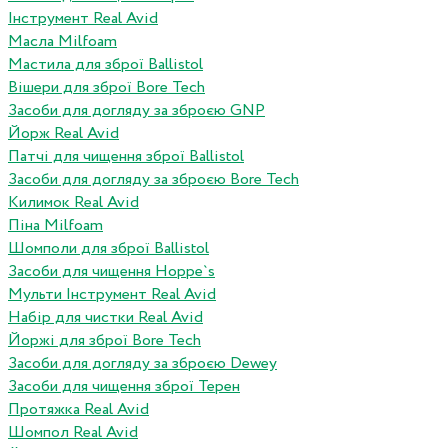
Інструмент Real Avid
Масла Milfoam
Мастила для зброї Ballistol
Вішери для зброї Bore Tech
Засоби для догляду за зброєю GNP
Йорж Real Avid
Патчі для чищення зброї Ballistol
Засоби для догляду за зброєю Bore Tech
Килимок Real Avid
Піна Milfoam
Шомполи для зброї Ballistol
Засоби для чищення Hoppe`s
Мульти Інструмент Real Avid
Набір для чистки Real Avid
Йоржі для зброї Bore Tech
Засоби для догляду за зброєю Dewey
Засоби для чищення зброї Терен
Протяжка Real Avid
Шомпол Real Avid