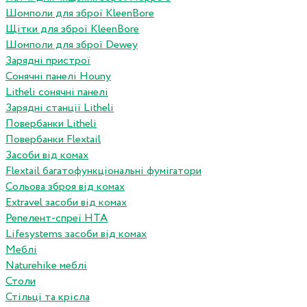
Шомполи для зброї KleenBore
Щітки для зброї KleenBore
Шомполи для зброї Dewey
Зарядні пристрої
Сонячні панелі Houny
Litheli сонячні панелі
Зарядні станції Litheli
Повербанки Litheli
Повербанки Flextail
Засоби від комах
Flextail багатофункціональні фумігатори
Сольова зброя від комах
Extravel засоби від комах
Репелент-спреї HTA
Lifesystems засоби від комах
Меблі
Naturehike меблі
Столи
Стільці та крісла