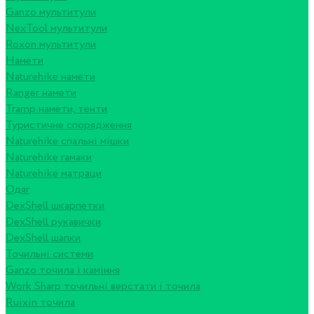
Ganzo мультитули
NexTool мультитули
Roxon мультитули
Намети
Naturehike намети
Ranger намети
Tramp намети, тенти
Туристичне спорядження
Naturehike спальні мішки
Naturehike гамаки
Naturehike матраци
Одяг
DexShell шкарпетки
DexShell рукавички
DexShell шапки
Точильні системи
Ganzo точила і каміння
Work Sharp точильні верстати і точила
Ruixin точила