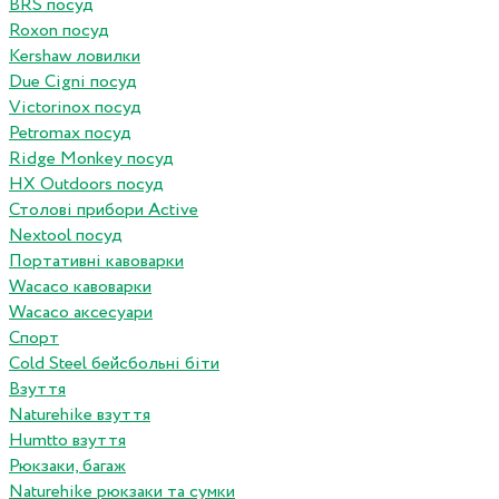
BRS посуд
Roxon посуд
Kershaw ловилки
Due Cigni посуд
Victorinox посуд
Petromax посуд
Ridge Monkey посуд
HX Outdoors посуд
Столові прибори Active
Nextool посуд
Портативні кавоварки
Wacaco кавоварки
Wacaco аксесуари
Спорт
Cold Steel бейсбольні біти
Взуття
Naturehike взуття
Humtto взуття
Рюкзаки, багаж
Naturehike рюкзаки та сумки