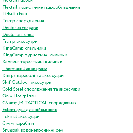
Flextail насоси
Flextail туристичне гідрообладнання
Litheli візки
Tramp спорядження
Deuter аксесуари
Deuter аптечка
Tramp аксесуари
KingCamp спальники
KingCamp туристичні килимки
Кемпинг туристичні килимки
Thermacell аксесуари
Knirps парасолі та аксесуари
Skif Outdoor аксесуари
Cold Steel спорядження та аксесуари
Only Hot грілки
C&amp;M TACTICAL спорядження
Estem душ для військових
Tekmat аксесуари
Сivivi карабіни
Snugpak водонепроникні речі