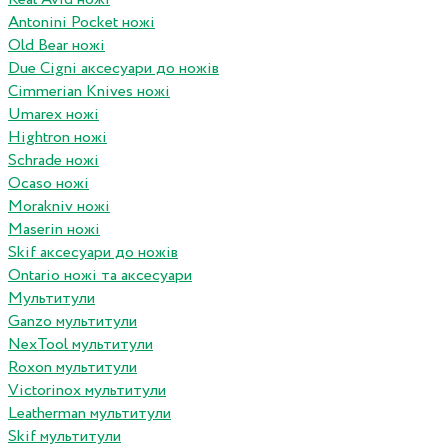
Antonini Pocket ножі
Old Bear ножі
Due Cigni аксесуари до ножів
Cimmerian Knives ножі
Umarex ножі
Hightron ножі
Schrade ножі
Ocaso ножі
Morakniv ножі
Maserin ножі
Skif аксесуари до ножів
Ontario ножі та аксесуари
Мультитули
Ganzo мультитули
NexTool мультитули
Roxon мультитули
Victorinox мультитули
Leatherman мультитули
Skif мультитули