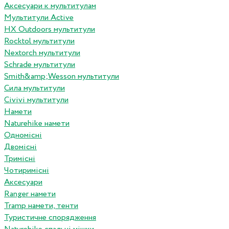
Аксесуари к мультитулам
Мультитули Active
HX Outdoors мультитули
Rocktol мультитули
Nextorch мультитули
Schrade мультитули
Smith&amp;Wesson мультитули
Сила мультитули
Civivi мультитули
Намети
Naturehike намети
Одномісні
Двомісні
Тримісні
Чотиримісні
Аксесуари
Ranger намети
Tramp намети, тенти
Туристичне спорядження