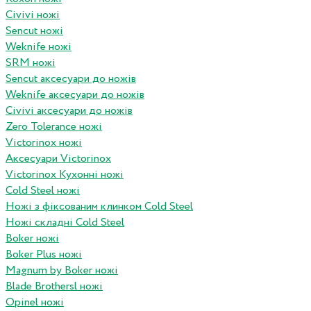
Civivi ножі
Sencut ножі
Weknife ножі
SRM ножі
Sencut аксесуари до ножів
Weknife аксесуари до ножів
Civivi аксесуари до ножів
Zero Tolerance ножі
Victorinox ножі
Аксесуари Victorinox
Victorinox Кухонні ножі
Cold Steel ножі
Ножі з фіксованим клинком Cold Steel
Ножі складні Cold Steel
Boker ножі
Boker Plus ножі
Magnum by Boker ножі
Blade Brothersl ножі
Opinel ножі