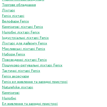
Торгове обладнання
Ліхтарі
Fenix ліхтарі
Велофари Fenix
Кемпінгові ліхтарі Fenix
Налобні ліхтарі Fenix
Індустріальні ліхтарі Fenix
Ліхтарі для дайвінгу Fenix
Мисливські ліхтарі Fenix
Набори Fenix
Повсякденні ліхтарі Fenix
Пошуково-рятувальні ліхтарі Fenix
Тактичні ліхтарі Fenix
Fenix аксесуари
Fenix ел живлення та зарядні пристрої
Naturehike ліхтарі
Кемпінгові
Налобні
Ел живлення та зарядні пристрої