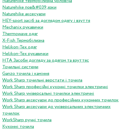
Naturehike термобілизна чоловіча
Naturehike пов&#039;язки
Naturehike аксесуари
HEY-sport засіб за доглядом одягу і взуття
Mechanix рукавички
Thermowave одяг
X-Fish Термобілизна
Helikon-Tex одяг
Helikon-Tex рукавички
HTA Засоби догляду за одягом та взуттяс
Точильні системи
Ganzo точила і каміння
Work Sharp точильні верстати і точила
Work Sharp професiйнi кухоннi точилки электричнi
Work Sharp унiверсальнi точилки электричнi
Work Sharp аксесуари до професiйних кухонних точилок
Work Sharp аксесуари до унiверсальних электричних
точилок
WorkSharp ручні точила
Кухонні точила