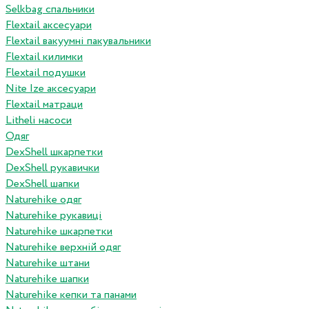
Selkbag спальники
Flextail аксесуари
Flextail вакуумні пакувальники
Flextail килимки
Flextail подушки
Nite Ize аксесуари
Flextail матраци
Litheli насоси
Одяг
DexShell шкарпетки
DexShell рукавички
DexShell шапки
Naturehike одяг
Naturehike рукавиці
Naturehike шкарпетки
Naturehike верхній одяг
Naturehike штани
Naturehike шапки
Naturehike кепки та панами