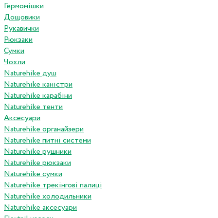
Гермомішки
Дощовики
Рукавички
Рюкзаки
Сумки
Чохли
Naturehike душ
Naturehike каністри
Naturehike карабіни
Naturehike тенти
Аксесуари
Naturehike органайзери
Naturehike питні системи
Naturehike рушники
Naturehike рюкзаки
Naturehike сумки
Naturehike трекінгові палиці
Naturehike холодильники
Naturehike аксесуари