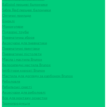
Ballistol перцеві балончики
Sabre Red перцеві балончики
Оптичні прилади
Біноклі
Монокуляри
Підзорні труби
Пневматична зброя
Аксесуари для пневматики
Пневматичні гвинтівки
Пневматичні пістолети
Масла і мастила Brunox
Велосипедні мастила Brunox
Інгібітори корозії Brunox
Мастила для догляду за карбоном Brunox
Риболовля
Рибальські снасті
Аксесуари для риболовлі
Все для монтажу оснастки
Термопродукція