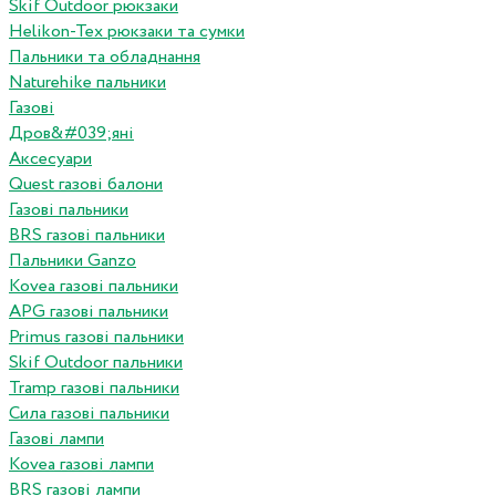
Skif Outdoor рюкзаки
Helikon-Tex рюкзаки та сумки
Пальники та обладнання
Naturehike пальники
Газові
Дров&#039;яні
Аксесуари
Quest газові балони
Газові пальники
BRS газові пальники
Пальники Ganzo
Kovea газові пальники
APG газові пальники
Primus газові пальники
Skif Outdoor пальники
Tramp газові пальники
Сила газові пальники
Газові лампи
Kovea газові лампи
BRS газові лампи