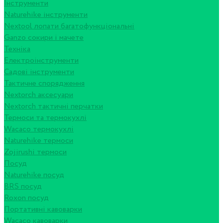
Інструменти
Naturehike інструменти
Nextool лопати багатофункціональні
Ganzo сокири і мачете
Техніка
Електроінструменти
Садові інструменти
Тактичне спорядження
Nextorch аксесуари
Nextorch тактичні перчатки
Термоси та термокухлі
Wacaco термокухлі
Naturehike термоси
Zojirushi термоси
Посуд
Naturehike посуд
BRS посуд
Roxon посуд
Портативні кавоварки
Wacaco кавоварки