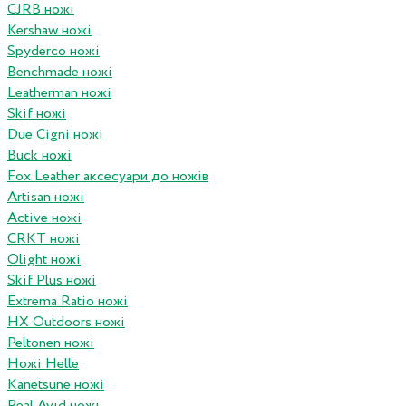
CJRB ножі
Kershaw ножі
Spyderco ножі
Benchmade ножі
Leatherman ножі
Skif ножі
Due Cigni ножі
Buck ножі
Fox Leather аксесуари до ножів
Artisan ножі
Active ножі
CRKT ножі
Olight ножі
Skif Plus ножі
Extrema Ratio ножі
HX Outdoors ножі
Peltonen ножі
Ножі Helle
Kanetsune ножі
Real Avid ножі