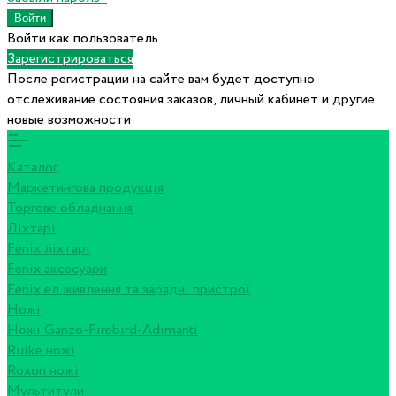
Войти как пользователь
Зарегистрироваться
После регистрации на сайте вам будет доступно
отслеживание состояния заказов, личный кабинет и другие
новые возможности
Каталог
Маркетингова продукція
Торгове обладнання
Ліхтарі
Fenix ліхтарі
Fenix аксесуари
Fenix ел живлення та зарядні пристрої
Ножі
Ножі Ganzo-Firebird-Adimanti
Ruike ножі
Roxon ножi
Мультитули