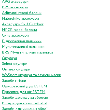
APG аксесуари
BRS аксесуари
Adimanti газові балони
Naturehike аксесуари
Аксесуари Skif Outdoor
HPCR газові балони
Сила аксесуари
Рідкопаливні пальники
Мультипаливні пальники
BRS Мультипаливні пальники
Окуляри
Select окуляри
Umarex окуляри
WoSport окуляри та захисні маски
Засоби гігієни
Одноразовий душ ESTEM
Присипка для ніг ESTEM
Засоби догляду за зброєю
Вішери для зброї Ballistol
Засоби для чищення зброї