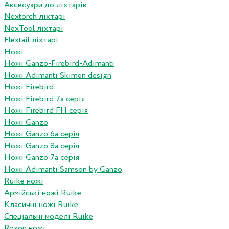
Аксесуари до ліхтарів
Nextorch ліхтарі
NexTool ліхтарі
Flextail ліхтарі
Ножі
Ножі Ganzo-Firebird-Adimanti
Ножі Adimanti Skimen design
Ножі Firebird
Ножі Firebird 7а серія
Ножі Firebird FH серія
Ножі Ganzo
Ножі Ganzo 6а серія
Ножі Ganzo 8а серія
Ножі Ganzo 7а серія
Ножі Adimanti Samson by Ganzo
Ruike ножі
Армійські ножі Ruike
Класичні ножі Ruike
Спеціальні моделі Ruike
Roxon ножi