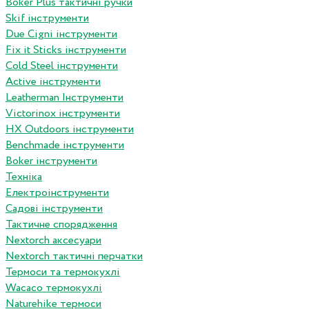
Boker Plus тактичні ручки
Skif інструменти
Due Cigni інструменти
Fix it Sticks інструменти
Сold Steel інструменти
Active інструменти
Leatherman Інструменти
Victorinox інструменти
HX Outdoors інструменти
Benchmade інструменти
Boker інструменти
Техніка
Електроінструменти
Садові інструменти
Тактичне спорядження
Nextorch аксесуари
Nextorch тактичні перчатки
Термоси та термокухлі
Wacaco термокухлі
Naturehike термоси