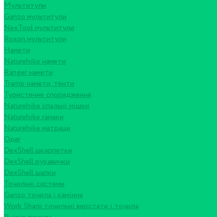
Мультитули
Ganzo мультитули
NexTool мультитули
Roxon мультитули
Намети
Naturehike намети
Ranger намети
Tramp намети, тенти
Туристичне спорядження
Naturehike спальні мішки
Naturehike гамаки
Naturehike матраци
Одяг
DexShell шкарпетки
DexShell рукавички
DexShell шапки
Точильні системи
Ganzo точила і каміння
Work Sharp точильні верстати і точила