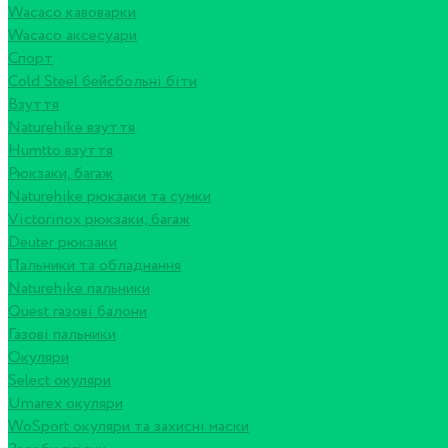
Wacaco кавоварки
Wacaco аксесуари
Спорт
Cold Steel бейсбольні біти
Взуття
Naturehike взуття
Humtto взуття
Рюкзаки, багаж
Naturehike рюкзаки та сумки
Victorinox рюкзаки, багаж
Deuter рюкзаки
Пальники та обладнання
Naturehike пальники
Quest газові балони
Газові пальники
Окуляри
Select окуляри
Umarex окуляри
WoSport окуляри та захисні маски