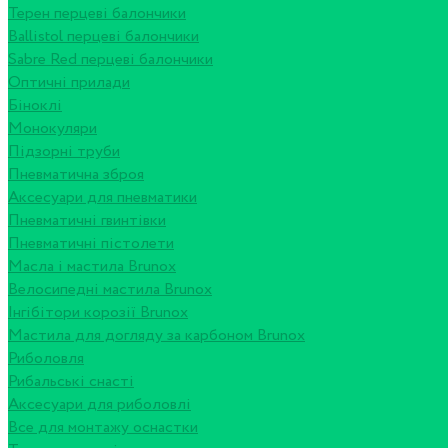
Терен перцеві балончики
Ballistol перцеві балончики
Sabre Red перцеві балончики
Оптичні прилади
Біноклі
Монокуляри
Підзорні труби
Пневматична зброя
Аксесуари для пневматики
Пневматичні гвинтівки
Пневматичні пістолети
Масла і мастила Brunox
Велосипедні мастила Brunox
Інгібітори корозії Brunox
Мастила для догляду за карбоном Brunox
Риболовля
Рибальські снасті
Аксесуари для риболовлі
Все для монтажу оснастки