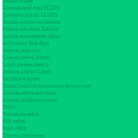
Засоби гігієни
Одноразовий душ ESTEM
Присипка для ніг ESTEM
Засоби догляду за зброєю
Вішери для зброї Ballistol
Засоби для чищення зброї
Інструмент Real Avid
Зарядні пристрої
Сонячні панелі Houny
Litheli сонячні панелі
Зарядні станції Litheli
Засоби від комах
Flextail багатофункціональні фумігатори
Сольова зброя від комах
Extravel засоби від комах
Меблі
Naturehike меблі
BRS меблі
Brain меблі
Перцеві балончики