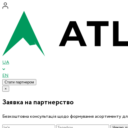
UA
EN
Стати партнером
×
Заявка на партнерство
Безкоштовна консультація щодо формування асортименту для
Чекаю дз