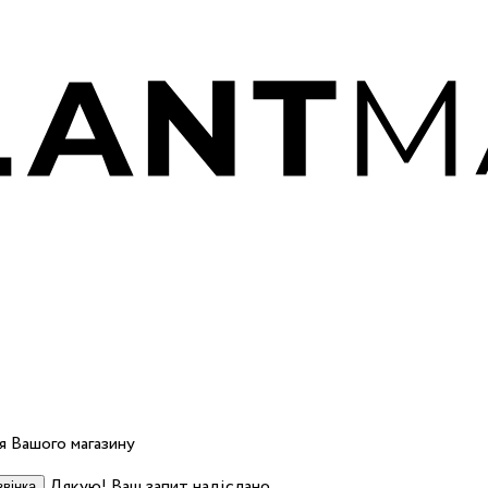
 Вашого магазину
Дякую! Ваш запит надіслано.
вінка