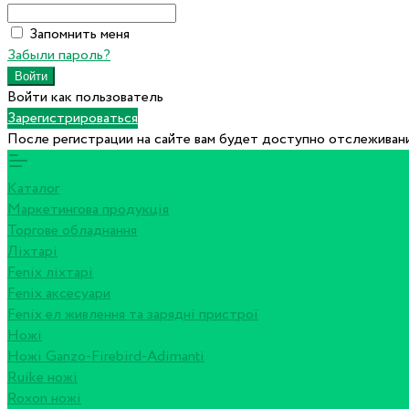
Запомнить меня
Забыли пароль?
Войти как пользователь
Зарегистрироваться
После регистрации на сайте вам будет доступно отслеживани
Каталог
Маркетингова продукція
Торгове обладнання
Ліхтарі
Fenix ліхтарі
Fenix аксесуари
Fenix ел живлення та зарядні пристрої
Ножі
Ножі Ganzo-Firebird-Adimanti
Ruike ножі
Roxon ножi