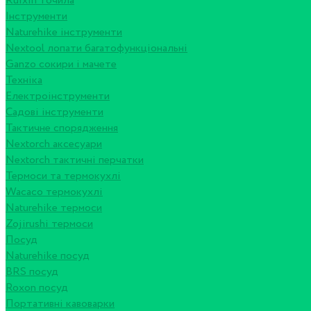
Ruixin точила
Інструменти
Naturehike інструменти
Nextool лопати багатофункціональні
Ganzo сокири і мачете
Техніка
Електроінструменти
Садові інструменти
Тактичне спорядження
Nextorch аксесуари
Nextorch тактичні перчатки
Термоси та термокухлі
Wacaco термокухлі
Naturehike термоси
Zojirushi термоси
Посуд
Naturehike посуд
BRS посуд
Roxon посуд
Портативні кавоварки