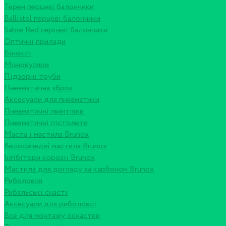
Терен перцеві балончики
Ballistol перцеві балончики
Sabre Red перцеві балончики
Оптичні прилади
Біноклі
Монокуляри
Підзорні труби
Пневматична зброя
Аксесуари для пневматики
Пневматичні гвинтівки
Пневматичні пістолети
Масла і мастила Brunox
Велосипедні мастила Brunox
Інгібітори корозії Brunox
Мастила для догляду за карбоном Brunox
Риболовля
Рибальські снасті
Аксесуари для риболовлі
Все для монтажу оснастки