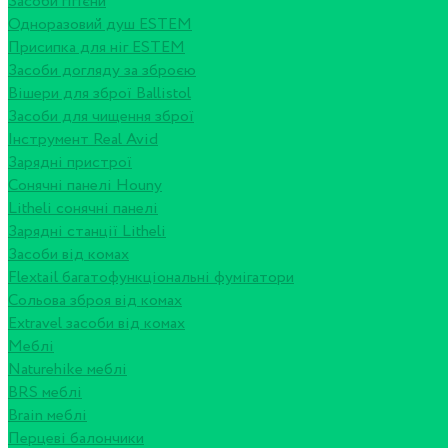
Засоби гігієни
Одноразовий душ ESTEM
Присипка для ніг ESTEM
Засоби догляду за зброєю
Вішери для зброї Ballistol
Засоби для чищення зброї
Інструмент Real Avid
Зарядні пристрої
Сонячні панелі Houny
Litheli сонячні панелі
Зарядні станції Litheli
Засоби від комах
Flextail багатофункціональні фумігатори
Сольова зброя від комах
Extravel засоби від комах
Меблі
Naturehike меблі
BRS меблі
Brain меблі
Перцеві балончики