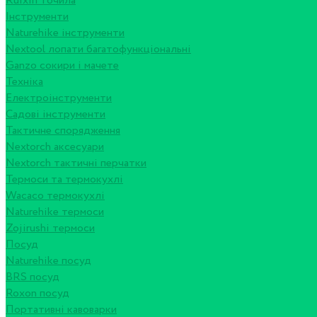
Ruixin точила
Інструменти
Naturehike інструменти
Nextool лопати багатофункціональні
Ganzo сокири і мачете
Техніка
Електроінструменти
Садові інструменти
Тактичне спорядження
Nextorch аксесуари
Nextorch тактичні перчатки
Термоси та термокухлі
Wacaco термокухлі
Naturehike термоси
Zojirushi термоси
Посуд
Naturehike посуд
BRS посуд
Roxon посуд
Портативні кавоварки