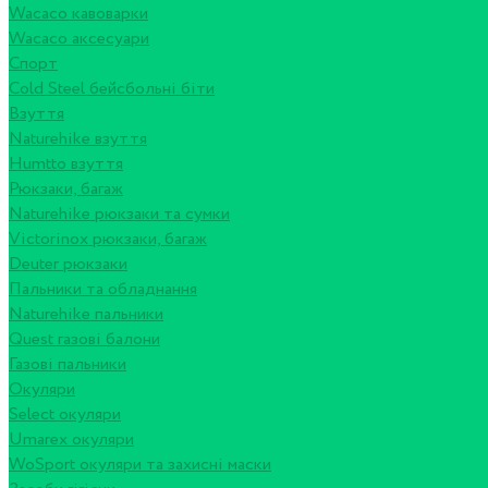
Wacaco кавоварки
Wacaco аксесуари
Спорт
Cold Steel бейсбольні біти
Взуття
Naturehike взуття
Humtto взуття
Рюкзаки, багаж
Naturehike рюкзаки та сумки
Victorinox рюкзаки, багаж
Deuter рюкзаки
Пальники та обладнання
Naturehike пальники
Quest газові балони
Газові пальники
Окуляри
Select окуляри
Umarex окуляри
WoSport окуляри та захисні маски