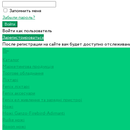
Запомнить меня
Забыли пароль?
Войти как пользователь
Зарегистрироваться
После регистрации на сайте вам будет доступно отслеживани
Каталог
Маркетингова продукція
Торгове обладнання
Ліхтарі
Fenix ліхтарі
Fenix аксесуари
Fenix ел живлення та зарядні пристрої
Ножі
Ножі Ganzo-Firebird-Adimanti
Ruike ножі
Roxon ножi