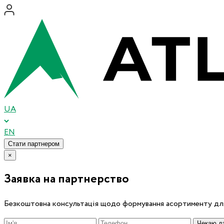
UA
EN
Стати партнером
×
Заявка на партнерство
Безкоштовна консультація щодо формування асортименту для
Чекаю дз