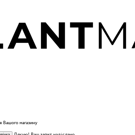
 Вашого магазину
Дякую! Ваш запит надіслано.
вінка