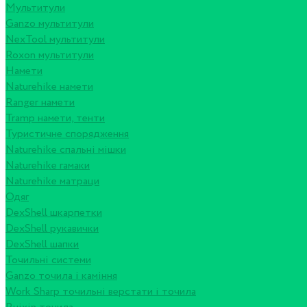
Мультитули
Ganzo мультитули
NexTool мультитули
Roxon мультитули
Намети
Naturehike намети
Ranger намети
Tramp намети, тенти
Туристичне спорядження
Naturehike спальні мішки
Naturehike гамаки
Naturehike матраци
Одяг
DexShell шкарпетки
DexShell рукавички
DexShell шапки
Точильні системи
Ganzo точила і каміння
Work Sharp точильні верстати і точила