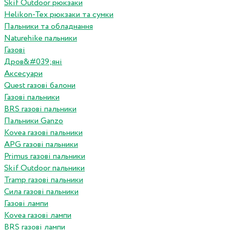
Skif Outdoor рюкзаки
Helikon-Tex рюкзаки та сумки
Пальники та обладнання
Naturehike пальники
Газові
Дров&#039;яні
Аксесуари
Quest газові балони
Газові пальники
BRS газові пальники
Пальники Ganzo
Kovea газові пальники
APG газові пальники
Primus газові пальники
Skif Outdoor пальники
Tramp газові пальники
Сила газові пальники
Газові лампи
Kovea газові лампи
BRS газові лампи