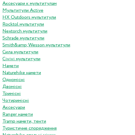
Аксесуари к мультитулам
Мультитули Active
HX Outdoors мультитули
Rocktol мультитули
Nextorch мультитули
Schrade мультитули
Smith&amp;Wesson мультитули
Сила мультитули
Civivi мультитули
Намети
Naturehike намети
Одномісні
Двомісні
Тримісні
Чотиримісні
Аксесуари
Ranger намети
Tramp намети, тенти
Туристичне спорядження