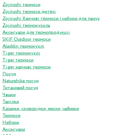
Zojirushi термоси
Zojirushi термоси дитячі
Zojirushi Харчові термоси і набори для ланчу
Zojirushi термокухоль
Аксесуари для термопродукціі
SKIF Outdoor термоси
Aladdin термокухлі
Tiger термокухлі
Tiger термоси
Tiger харчові термоси
Посуд
Naturehike посуд
Титановий посуд
Чашки
Тарілки
Казанки, сковорідки, миски, чайники
Термоси
Набори
Аксесуари