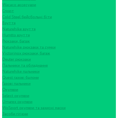
Wacaco аксесуари
Спорт
Cold Steel бейсбольні біти
Взуття
Naturehike взуття
Humtto взуття
Рюкзаки, багаж
Naturehike рюкзаки та сумки
Victorinox рюкзаки, багаж
Deuter рюкзаки
Пальники та обладнання
Naturehike пальники
Quest газові балони
Газові пальники
Окуляри
Select окуляри
Umarex окуляри
WoSport окуляри та захисні маски
Засоби гігієни