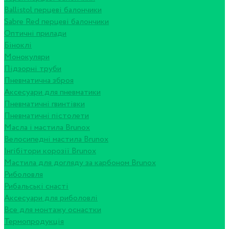
Ballistol перцеві балончики
Sabre Red перцеві балончики
Оптичні прилади
Біноклі
Монокуляри
Підзорні труби
Пневматична зброя
Аксесуари для пневматики
Пневматичні гвинтівки
Пневматичні пістолети
Масла і мастила Brunox
Велосипедні мастила Brunox
Інгібітори корозії Brunox
Мастила для догляду за карбоном Brunox
Риболовля
Рибальські снасті
Аксесуари для риболовлі
Все для монтажу оснастки
Термопродукція