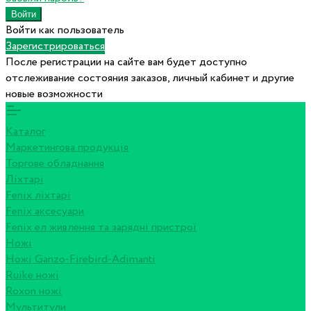
Войти как пользователь
Зарегистрироваться
После регистрации на сайте вам будет доступно
отслеживание состояния заказов, личный кабинет и другие
новые возможности
Каталог
Маркетингова продукція
Торгове обладнання
Ліхтарі
Fenix ліхтарі
Fenix аксесуари
Fenix ел живлення та зарядні пристрої
Ножі
Ножі Ganzo-Firebird-Adimanti
Ruike ножі
Roxon ножi
Мультитули