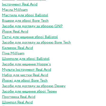
Інструмент Real Avid
Масла Milfoam
Мастила для зброї Ballistol
Вішери для зброї Bore Tech
Засоби для догляду за зброєю GNP
Йорж Real Avid
Патчі для чищення зброї Ballistol
Засоби для догляду за зброєю Bore Tech
Килимок Real Avid
Піна Milfoam
Шомполи для зброї Ballistol
Засоби для чищення Hoppe`s
Мульти Інструмент Real Avid
Набір для чистки Real Avid
Йоржі для зброї Bore Tech
Засоби для догляду за зброєю Dewey
Засоби для чищення зброї Терен
Протяжка Real Avid
Шомпол Real Avid