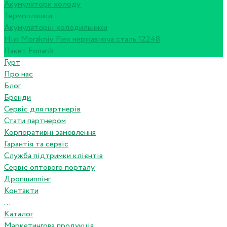
Акумулятори холоду
Термопляшки
Акумуляторні холодильники
Ніж Morakniv Flex нержавіюча сталь 12248
Пакет Fonarik
Гурт
Про нас
Блог
Бренди
Сервіс для партнерів
Стати партнером
Корпоративні замовлення
Гарантія та сервіс
Служба підтримки клієнтів
Сервіс оптового порталу
Дропшиппінг
Контакти
...
Каталог
Маркетингова продукція