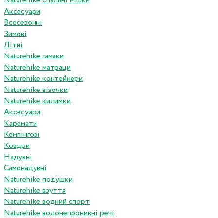
Naturehike спальні мішки
Аксесуари
Всесезонні
Зимові
Літні
Naturehike гамаки
Naturehike матраци
Naturehike контейнери
Naturehike візочки
Naturehike килимки
Аксесуари
Каремати
Кемпінгові
Ковдри
Надувні
Самонадувні
Naturehike подушки
Naturehike взуття
Naturehike водний спорт
Naturehike водонепроникні речі