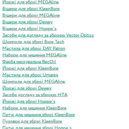
Йоржі для зброї MEGAline
Вішери для зброї KleenBore
Вішери для зброї MEGAline
Вішери для зброї Dewey
Вішери для зброї Hoppe`s
Засоби для догляду за зброєю Vector Optics
Шомполи для зброї Bore Tech
Мастила для зброї DAY Patron
Набори для чищення MEGAline
Фарба маскувальна RecOil
Йоржі для зброї KleenBore
Мастила для зброї Umarex
Шомполи для зброї MEGAline
Йоржі для зброї Dewey
Засоби догляду за зброєю HTA
Йоржі для зброї Hoppe`s
Набори для чищення KleenBore
Патчі для чищення зброї KleenBore
Пуховки для зброї KleenBore
Патчі для чищення зброї Hoppe`s