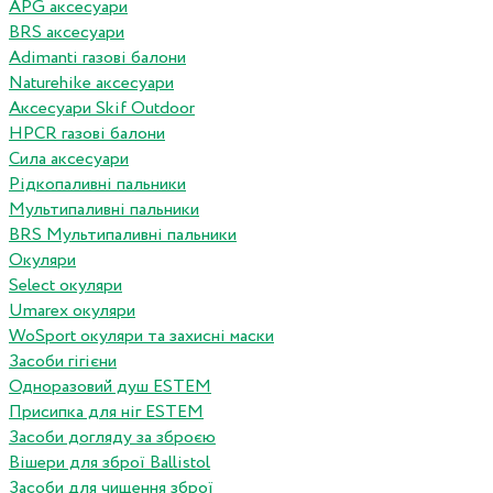
APG аксесуари
BRS аксесуари
Adimanti газові балони
Naturehike аксесуари
Аксесуари Skif Outdoor
HPCR газові балони
Сила аксесуари
Рідкопаливні пальники
Мультипаливні пальники
BRS Мультипаливні пальники
Окуляри
Select окуляри
Umarex окуляри
WoSport окуляри та захисні маски
Засоби гігієни
Одноразовий душ ESTEM
Присипка для ніг ESTEM
Засоби догляду за зброєю
Вішери для зброї Ballistol
Засоби для чищення зброї