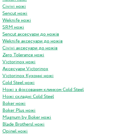
Civivi ножі
Sencut ножі
Weknife ножі
SRM ножі
Sencut аксесуари до ножів
Weknife аксесуари до ножів
Civivi аксесуари до ножів
Zero Tolerance ножі
Victorinox ножі
Аксесуари Victorinox
Victorinox Кухонні ножі
Cold Steel ножі
Ножі з фіксованим клинком Cold Steel
Ножі складні Cold Steel
Boker ножі
Boker Plus ножі
Magnum by Boker ножі
Blade Brothersl ножі
Opinel ножі