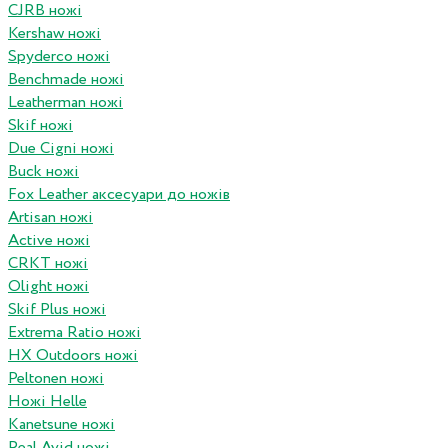
CJRB ножі
Kershaw ножі
Spyderco ножі
Benchmade ножі
Leatherman ножі
Skif ножі
Due Cigni ножі
Buck ножі
Fox Leather аксесуари до ножів
Artisan ножі
Active ножі
CRKT ножі
Olight ножі
Skif Plus ножі
Extrema Ratio ножі
HX Outdoors ножі
Peltonen ножі
Ножі Helle
Kanetsune ножі
Real Avid ножі