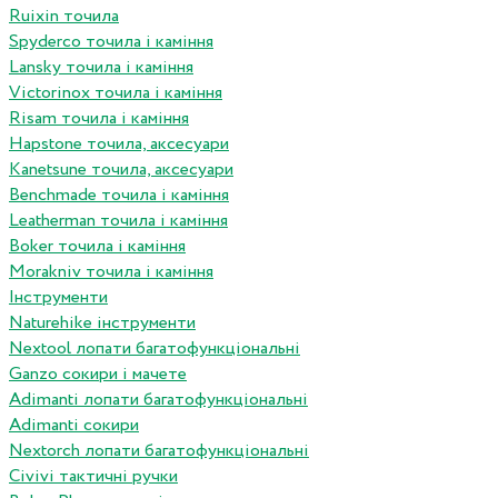
Ruixin точила
Spyderco точила і каміння
Lansky точила і каміння
Victorinox точила і каміння
Risam точила і каміння
Hapstone точила, аксесуари
Kanetsune точила, аксесуари
Benchmade точила і каміння
Leatherman точила і каміння
Boker точила і каміння
Morakniv точила і каміння
Інструменти
Naturehike інструменти
Nextool лопати багатофункціональні
Ganzo сокири і мачете
Adimanti лопати багатофункціональні
Adimanti сокири
Nextorch лопати багатофункціональні
Сivivi тактичні ручки