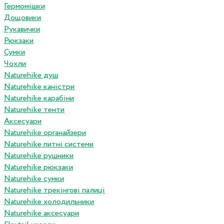
Гермомішки
Дощовики
Рукавички
Рюкзаки
Сумки
Чохли
Naturehike душ
Naturehike каністри
Naturehike карабіни
Naturehike тенти
Аксесуари
Naturehike органайзери
Naturehike питні системи
Naturehike рушники
Naturehike рюкзаки
Naturehike сумки
Naturehike трекінгові палиці
Naturehike холодильники
Naturehike аксесуари