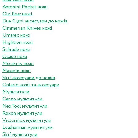
Antonini Pocket ножі
Old Bear ножі
Due Cigni аксесуари до ножів
Cimmerian Knives ножі
Umarex ножі
Hightron ножі
Schrade ножі
Ocaso ножі
Morakniv ножі
Maserin ножі
Skif аксесуари до ножів
Ontario ножі та аксесуари
Мультитули
Ganzo мультитули
NexTool мультитули
Roxon мультитули
Victorinox мультитули
Leatherman мультитули
Skif мультитули