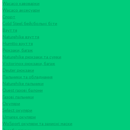
Wacaco кавоварки
Wacaco аксесуари
Спорт
Cold Steel бейсбольні біти
Взуття
Naturehike взуття
Humtto взуття
Рюкзаки, багаж
Naturehike рюкзаки та сумки
Victorinox рюкзаки, багаж
Deuter рюкзаки
Пальники та обладнання
Naturehike пальники
Quest газові балони
Газові пальники
Окуляри
Select окуляри
Umarex окуляри
WoSport окуляри та захисні маски