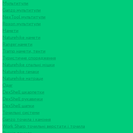
Мультитули
Ganzo мультитули
NexTool мультитули
Roxon мультитули
Намети
Naturehike намети
Ranger намети
Tramp намети, тенти
Туристичне спорядження
Naturehike спальні мішки
Naturehike гамаки
Naturehike матраци
Одяг
DexShell шкарпетки
DexShell рукавички
DexShell шапки
Точильні системи
Ganzo точила і каміння
Work Sharp точильні верстати і точила