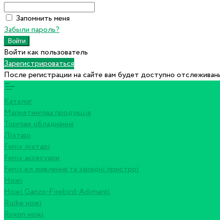
Запомнить меня
Забыли пароль?
Войти как пользователь
Зарегистрироваться
После регистрации на сайте вам будет доступно отслеживани
Каталог
Маркетингова продукція
Торгове обладнання
Ліхтарі
Fenix ліхтарі
Fenix аксесуари
Fenix ел живлення та зарядні пристрої
Ножі
Ножі Ganzo-Firebird-Adimanti
Ruike ножі
Roxon ножi