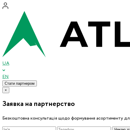
UA
EN
Стати партнером
×
Заявка на партнерство
Безкоштовна консультація щодо формування асортименту для
Чекаю дз