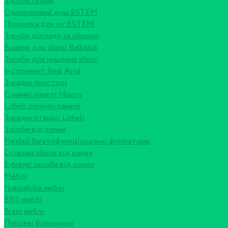
Засоби гігієни
Одноразовий душ ESTEM
Присипка для ніг ESTEM
Засоби догляду за зброєю
Вішери для зброї Ballistol
Засоби для чищення зброї
Інструмент Real Avid
Зарядні пристрої
Сонячні панелі Houny
Litheli сонячні панелі
Зарядні станції Litheli
Засоби від комах
Flextail багатофункціональні фумігатори
Сольова зброя від комах
Extravel засоби від комах
Меблі
Naturehike меблі
BRS меблі
Brain меблі
Перцеві балончики