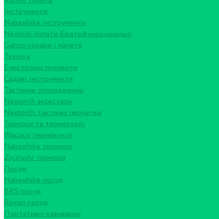
Ruixin точила
Інструменти
Naturehike інструменти
Nextool лопати багатофункціональні
Ganzo сокири і мачете
Техніка
Електроінструменти
Садові інструменти
Тактичне спорядження
Nextorch аксесуари
Nextorch тактичні перчатки
Термоси та термокухлі
Wacaco термокухлі
Naturehike термоси
Zojirushi термоси
Посуд
Naturehike посуд
BRS посуд
Roxon посуд
Портативні кавоварки