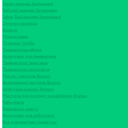
Терен перцеві балончики
Ballistol перцеві балончики
Sabre Red перцеві балончики
Оптичні прилади
Біноклі
Монокуляри
Підзорні труби
Пневматична зброя
Аксесуари для пневматики
Пневматичні гвинтівки
Пневматичні пістолети
Масла і мастила Brunox
Велосипедні мастила Brunox
Інгібітори корозії Brunox
Мастила для догляду за карбоном Brunox
Риболовля
Рибальські снасті
Аксесуари для риболовлі
Все для монтажу оснастки