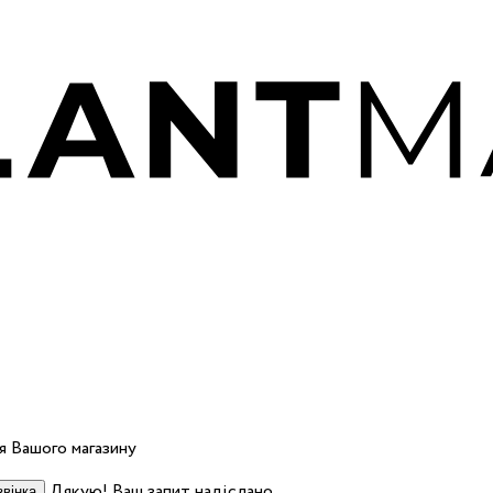
 Вашого магазину
Дякую! Ваш запит надіслано.
вінка