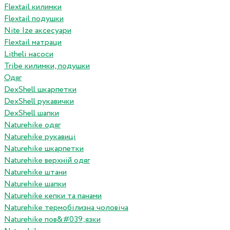
Flextail килимки
Flextail подушки
Nite Ize аксесуари
Flextail матраци
Litheli насоси
Tribe килимки, подушки
Одяг
DexShell шкарпетки
DexShell рукавички
DexShell шапки
Naturehike одяг
Naturehike рукавиці
Naturehike шкарпетки
Naturehike верхній одяг
Naturehike штани
Naturehike шапки
Naturehike кепки та панами
Naturehike термобілизна чоловіча
Naturehike пов&#039;язки