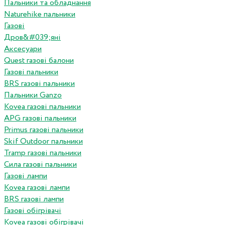
Пальники та обладнання
Naturehike пальники
Газові
Дров&#039;яні
Аксесуари
Quest газові балони
Газові пальники
BRS газові пальники
Пальники Ganzo
Kovea газові пальники
APG газові пальники
Primus газові пальники
Skif Outdoor пальники
Tramp газові пальники
Сила газові пальники
Газові лампи
Kovea газові лампи
BRS газові лампи
Газові обігрівачі
Kovea газові обігрівачі