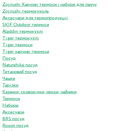
Zojirushi Харчові термоси і набори для ланчу
Zojirushi термокухоль
Аксесуари для термопродукціі
SKIF Outdoor термоси
Aladdin термокухлі
Tiger термокухлі
Tiger термоси
Tiger харчові термоси
Посуд
Naturehike посуд
Титановий посуд
Чашки
Тарілки
Казанки, сковорідки, миски, чайники
Термоси
Набори
Аксесуари
BRS посуд
Roxon посуд