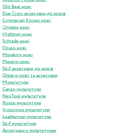
Old Bear ножі
Due Cigni аксесуари до ножів
Cimmerian Knives ножі
Umarex ножі
Hightron ножі
Schrade ножі
Ocaso ножі
Morakniv ножі
Maserin ножі
Skif аксесуари до ножів
Ontario ножі та аксесуари
Мультитули
Ganzo мультитули
NexTool мультитули
Roxon мультитули
Victorinox мультитули
Leatherman мультитули
Skif мультитули
Аксесуари к мультитулам