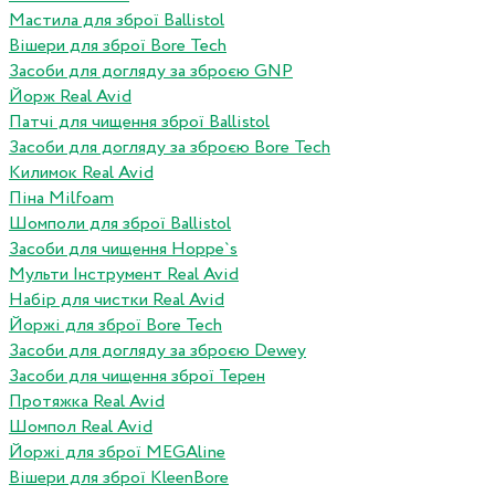
Мастила для зброї Ballistol
Вішери для зброї Bore Tech
Засоби для догляду за зброєю GNP
Йорж Real Avid
Патчі для чищення зброї Ballistol
Засоби для догляду за зброєю Bore Tech
Килимок Real Avid
Піна Milfoam
Шомполи для зброї Ballistol
Засоби для чищення Hoppe`s
Мульти Інструмент Real Avid
Набір для чистки Real Avid
Йоржі для зброї Bore Tech
Засоби для догляду за зброєю Dewey
Засоби для чищення зброї Терен
Протяжка Real Avid
Шомпол Real Avid
Йоржі для зброї MEGAline
Вішери для зброї KleenBore