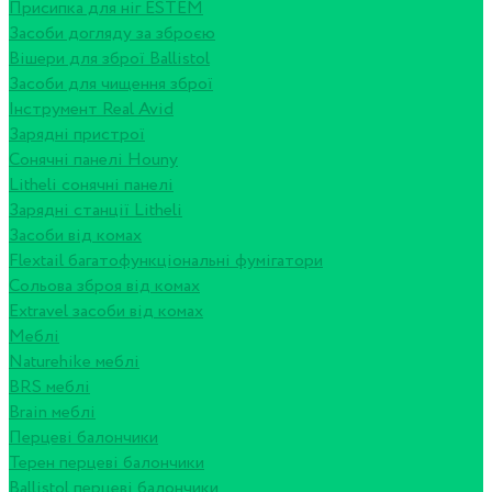
Присипка для ніг ESTEM
Засоби догляду за зброєю
Вішери для зброї Ballistol
Засоби для чищення зброї
Інструмент Real Avid
Зарядні пристрої
Сонячні панелі Houny
Litheli сонячні панелі
Зарядні станції Litheli
Засоби від комах
Flextail багатофункціональні фумігатори
Сольова зброя від комах
Extravel засоби від комах
Меблі
Naturehike меблі
BRS меблі
Brain меблі
Перцеві балончики
Терен перцеві балончики
Ballistol перцеві балончики