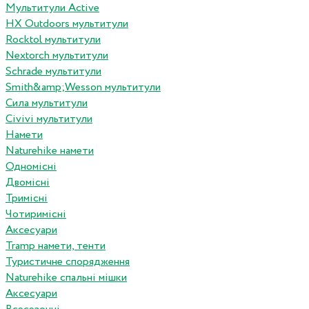
Мультитули Active
HX Outdoors мультитули
Rocktol мультитули
Nextorch мультитули
Schrade мультитули
Smith&amp;Wesson мультитули
Сила мультитули
Civivi мультитули
Намети
Naturehike намети
Одномісні
Двомісні
Тримісні
Чотиримісні
Аксесуари
Tramp намети, тенти
Туристичне спорядження
Naturehike спальні мішки
Аксесуари