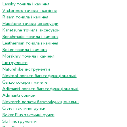
Lansky точила і каміння
Victorinox точила і каміння
Risam точила і каміння
Hapstone точила, аксесуари
Kanetsune точила, аксесуари
Benchmade точила і каміння
Leatherman точила і каміння
Boker точила і каміння
Morakniv точила і каміння
Інструменти
Naturehike інструменти
Nextool лопати багатофункціональні
Ganzo сокири і мачете
Adimanti лопати багатофункціональні
Adimanti сокири
Nextorch лопати багатофункціональні
Сivivi тактичні ручки
Boker Plus тактичні ручки
Skif інструменти