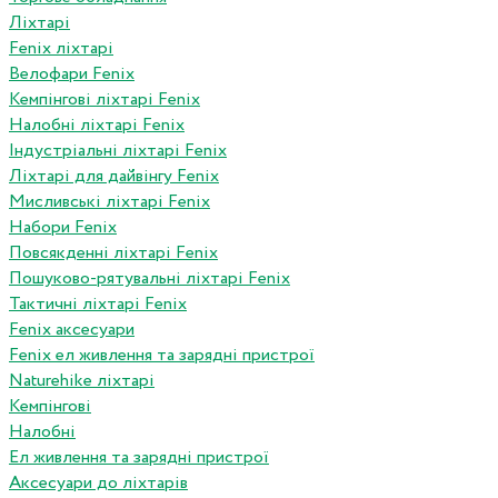
Ліхтарі
Fenix ліхтарі
Велофари Fenix
Кемпінгові ліхтарі Fenix
Налобні ліхтарі Fenix
Індустріальні ліхтарі Fenix
Ліхтарі для дайвінгу Fenix
Мисливські ліхтарі Fenix
Набори Fenix
Повсякденні ліхтарі Fenix
Пошуково-рятувальні ліхтарі Fenix
Тактичні ліхтарі Fenix
Fenix аксесуари
Fenix ел живлення та зарядні пристрої
Naturehike ліхтарі
Кемпінгові
Налобні
Ел живлення та зарядні пристрої
Аксесуари до ліхтарів