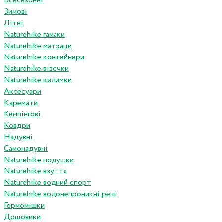
Всесезонні
Зимові
Літні
Naturehike гамаки
Naturehike матраци
Naturehike контейнери
Naturehike візочки
Naturehike килимки
Аксесуари
Каремати
Кемпінгові
Ковдри
Надувні
Самонадувні
Naturehike подушки
Naturehike взуття
Naturehike водний спорт
Naturehike водонепроникні речі
Гермомішки
Дощовики