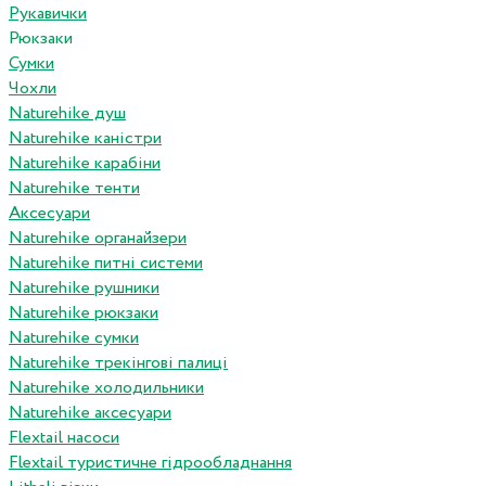
Рукавички
Рюкзаки
Сумки
Чохли
Naturehike душ
Naturehike каністри
Naturehike карабіни
Naturehike тенти
Аксесуари
Naturehike органайзери
Naturehike питні системи
Naturehike рушники
Naturehike рюкзаки
Naturehike сумки
Naturehike трекінгові палиці
Naturehike холодильники
Naturehike аксесуари
Flextail насоси
Flextail туристичне гідрообладнання