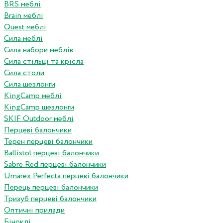
BRS меблі
Brain меблі
Quest меблі
Сила меблі
Сила набори меблів
Сила стільці та крісла
Сила столи
Сила шезлонги
KingCamp меблі
KingCamp шезлонги
SKIF Outdoor меблі
Перцеві балончики
Терен перцеві балончики
Ballistol перцеві балончики
Sabre Red перцеві балончики
Umarex Perfecta перцеві балончики
Перець перцеві балончики
Тризуб перцеві балончики
Оптичні прилади
Біноклі