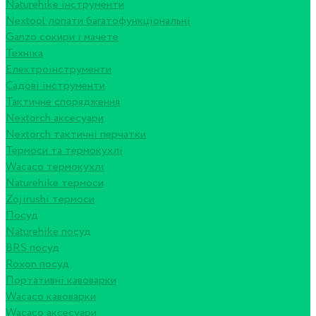
Naturehike інструменти
Nextool лопати багатофункціональні
Ganzo сокири і мачете
Техніка
Електроінструменти
Садові інструменти
Тактичне спорядження
Nextorch аксесуари
Nextorch тактичні перчатки
Термоси та термокухлі
Wacaco термокухлі
Naturehike термоси
Zojirushi термоси
Посуд
Naturehike посуд
BRS посуд
Roxon посуд
Портативні кавоварки
Wacaco кавоварки
Wacaco аксесуари