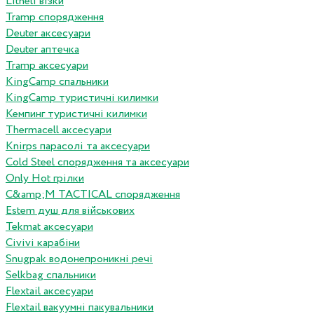
Litheli візки
Tramp спорядження
Deuter аксесуари
Deuter аптечка
Tramp аксесуари
KingCamp спальники
KingCamp туристичні килимки
Кемпинг туристичні килимки
Thermacell аксесуари
Knirps парасолі та аксесуари
Cold Steel спорядження та аксесуари
Only Hot грілки
C&amp;M TACTICAL спорядження
Estem душ для військових
Tekmat аксесуари
Сivivi карабіни
Snugpak водонепроникні речі
Selkbag спальники
Flextail аксесуари
Flextail вакуумні пакувальники