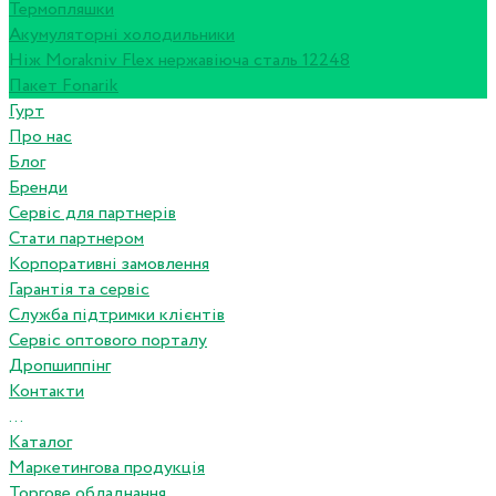
Термопляшки
Акумуляторні холодильники
Ніж Morakniv Flex нержавіюча сталь 12248
Пакет Fonarik
Гурт
Про нас
Блог
Бренди
Сервіс для партнерів
Стати партнером
Корпоративні замовлення
Гарантія та сервіс
Служба підтримки клієнтів
Сервіс оптового порталу
Дропшиппінг
Контакти
...
Каталог
Маркетингова продукція
Торгове обладнання