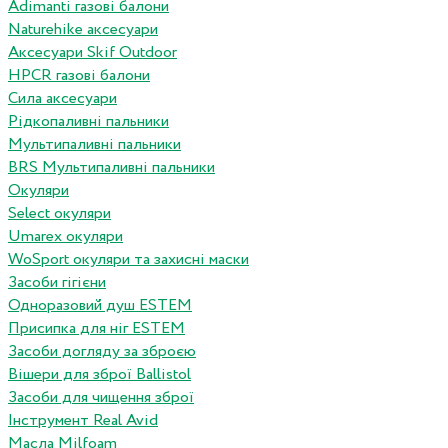
Adimanti газові балони
Naturehike аксесуари
Аксесуари Skif Outdoor
HPCR газові балони
Сила аксесуари
Рідкопаливні пальники
Мультипаливні пальники
BRS Мультипаливні пальники
Окуляри
Select окуляри
Umarex окуляри
WoSport окуляри та захисні маски
Засоби гігієни
Одноразовий душ ESTEM
Присипка для ніг ESTEM
Засоби догляду за зброєю
Вішери для зброї Ballistol
Засоби для чищення зброї
Інструмент Real Avid
Масла Milfoam