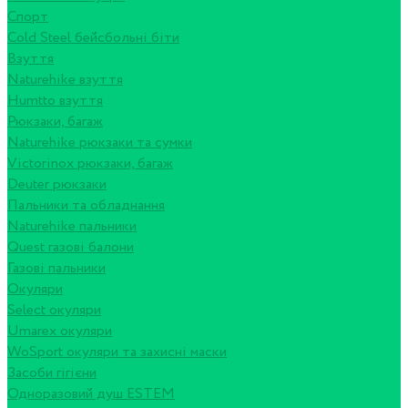
Спорт
Cold Steel бейсбольні біти
Взуття
Naturehike взуття
Humtto взуття
Рюкзаки, багаж
Naturehike рюкзаки та сумки
Victorinox рюкзаки, багаж
Deuter рюкзаки
Пальники та обладнання
Naturehike пальники
Quest газові балони
Газові пальники
Окуляри
Select окуляри
Umarex окуляри
WoSport окуляри та захисні маски
Засоби гігієни
Одноразовий душ ESTEM