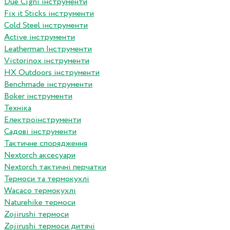
Due Cigni інструменти
Fix it Sticks інструменти
Сold Steel інструменти
Active інструменти
Leatherman Інструменти
Victorinox інструменти
HX Outdoors інструменти
Benchmade інструменти
Boker інструменти
Техніка
Електроінструменти
Садові інструменти
Тактичне спорядження
Nextorch аксесуари
Nextorch тактичні перчатки
Термоси та термокухлі
Wacaco термокухлі
Naturehike термоси
Zojirushi термоси
Zojirushi термоси дитячі