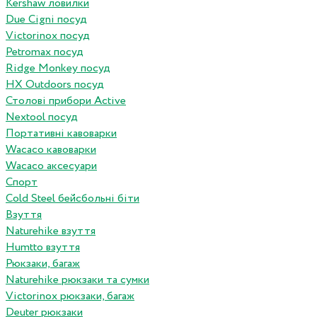
Kershaw ловилки
Due Cigni посуд
Victorinox посуд
Petromax посуд
Ridge Monkey посуд
HX Outdoors посуд
Столові прибори Active
Nextool посуд
Портативні кавоварки
Wacaco кавоварки
Wacaco аксесуари
Спорт
Cold Steel бейсбольні біти
Взуття
Naturehike взуття
Humtto взуття
Рюкзаки, багаж
Naturehike рюкзаки та сумки
Victorinox рюкзаки, багаж
Deuter рюкзаки