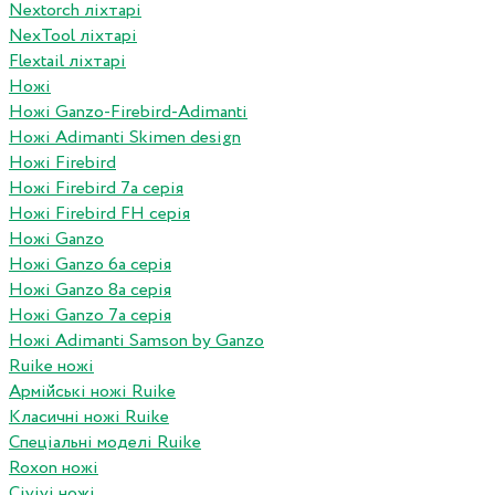
Nextorch ліхтарі
NexTool ліхтарі
Flextail ліхтарі
Ножі
Ножі Ganzo-Firebird-Adimanti
Ножі Adimanti Skimen design
Ножі Firebird
Ножі Firebird 7а серія
Ножі Firebird FH серія
Ножі Ganzo
Ножі Ganzo 6а серія
Ножі Ganzo 8а серія
Ножі Ganzo 7а серія
Ножі Adimanti Samson by Ganzo
Ruike ножі
Армійські ножі Ruike
Класичні ножі Ruike
Спеціальні моделі Ruike
Roxon ножi
Civivi ножі