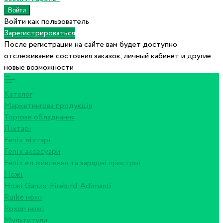
Войти как пользователь
Зарегистрироваться
После регистрации на сайте вам будет доступно
отслеживание состояния заказов, личный кабинет и другие
новые возможности
Каталог
Маркетингова продукція
Торгове обладнання
Ліхтарі
Fenix ліхтарі
Fenix аксесуари
Fenix ел живлення та зарядні пристрої
Ножі
Ножі Ganzo-Firebird-Adimanti
Ruike ножі
Roxon ножi
Мультитули