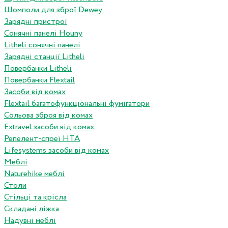
Шомполи для зброї Dewey
Зарядні пристрої
Сонячні панелі Houny
Litheli сонячні панелі
Зарядні станції Litheli
Повербанки Litheli
Повербанки Flextail
Засоби від комах
Flextail багатофункціональні фумігатори
Сольова зброя від комах
Extravel засоби від комах
Репелент-спреї HTA
Lifesystems засоби від комах
Меблі
Naturehike меблі
Столи
Стільці та крісла
Складані ліжка
Надувні меблі