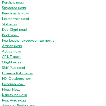
Kershaw ножі
Spyderco ножі
Benchmade ножі
Leatherman ножі
Skif ножі
Due Cigni ножі
Buck ножі
Fox Leather аксесуари до ножів
Artisan ножі
Active ножі
CRKT ножі
Olight ножі
Skif Plus ножі
Extrema Ratio ножі
HX Outdoors ножі
Peltonen ножі
Ножі Helle
Kanetsune ножі
Real Avid ножі
Antonini Pocket ножі