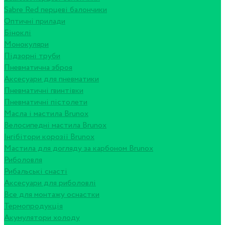
Sabre Red перцеві балончики
Оптичні прилади
Біноклі
Монокуляри
Підзорні труби
Пневматична зброя
Аксесуари для пневматики
Пневматичні гвинтівки
Пневматичні пістолети
Масла і мастила Brunox
Велосипедні мастила Brunox
Інгібітори корозії Brunox
Мастила для догляду за карбоном Brunox
Риболовля
Рибальські снасті
Аксесуари для риболовлі
Все для монтажу оснастки
Термопродукція
Акумулятори холоду