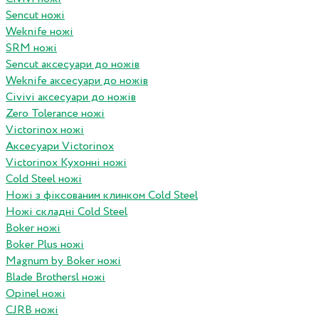
Sencut ножі
Weknife ножі
SRM ножі
Sencut аксесуари до ножів
Weknife аксесуари до ножів
Civivi аксесуари до ножів
Zero Tolerance ножі
Victorinox ножі
Аксесуари Victorinox
Victorinox Кухонні ножі
Cold Steel ножі
Ножі з фіксованим клинком Cold Steel
Ножі складні Cold Steel
Boker ножі
Boker Plus ножі
Magnum by Boker ножі
Blade Brothersl ножі
Opinel ножі
CJRB ножі