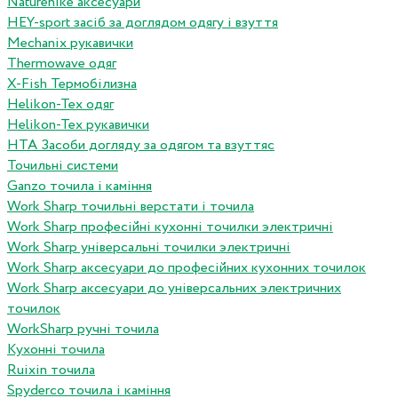
Naturehike аксесуари
HEY-sport засіб за доглядом одягу і взуття
Mechanix рукавички
Thermowave одяг
X-Fish Термобілизна
Helikon-Tex одяг
Helikon-Tex рукавички
HTA Засоби догляду за одягом та взуттяс
Точильні системи
Ganzo точила і каміння
Work Sharp точильні верстати і точила
Work Sharp професiйнi кухоннi точилки электричнi
Work Sharp унiверсальнi точилки электричнi
Work Sharp аксесуари до професiйних кухонних точилок
Work Sharp аксесуари до унiверсальних электричних
точилок
WorkSharp ручні точила
Кухонні точила
Ruixin точила
Spyderco точила і каміння