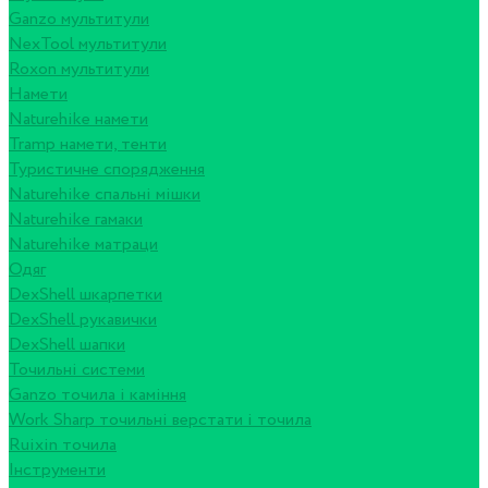
Ganzo мультитули
NexTool мультитули
Roxon мультитули
Намети
Naturehike намети
Tramp намети, тенти
Туристичне спорядження
Naturehike спальні мішки
Naturehike гамаки
Naturehike матраци
Одяг
DexShell шкарпетки
DexShell рукавички
DexShell шапки
Точильні системи
Ganzo точила і каміння
Work Sharp точильні верстати і точила
Ruixin точила
Інструменти