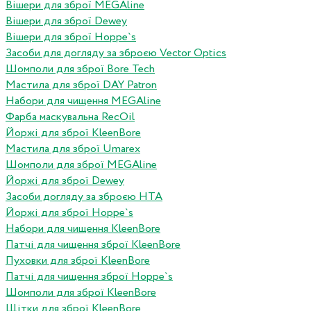
Вішери для зброї MEGAline
Вішери для зброї Dewey
Вішери для зброї Hoppe`s
Засоби для догляду за зброєю Vector Optics
Шомполи для зброї Bore Tech
Мастила для зброї DAY Patron
Набори для чищення MEGAline
Фарба маскувальна RecOil
Йоржі для зброї KleenBore
Мастила для зброї Umarex
Шомполи для зброї MEGAline
Йоржі для зброї Dewey
Засоби догляду за зброєю HTA
Йоржі для зброї Hoppe`s
Набори для чищення KleenBore
Патчі для чищення зброї KleenBore
Пуховки для зброї KleenBore
Патчі для чищення зброї Hoppe`s
Шомполи для зброї KleenBore
Щітки для зброї KleenBore