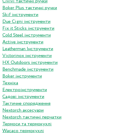
Сivivi тактичні ручки
Boker Plus тактичні ручки
Skif інструменти
Due Cigni інструменти
Fix it Sticks інструменти
Сold Steel інструменти
Active інструменти
Leatherman Інструменти
Victorinox інструменти
HX Outdoors інструменти
Benchmade інструменти
Boker інструменти
Техніка
Електроінструменти
Садові інструменти
Тактичне спорядження
Nextorch аксесуари
Nextorch тактичні перчатки
Термоси та термокухлі
Wacaco термокухлі