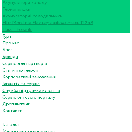
Акумулятори холоду
Термопляшки
Акумуляторні холодильники
Ніж Morakniv Flex нержавіюча сталь 12248
Пакет Fonarik
Гурт
Про нас
Блог
Бренди
Сервіс для партнерів
Стати партнером
Корпоративні замовлення
Гарантія та сервіс
Служба підтримки клієнтів
Сервіс оптового порталу
Дропшиппінг
Контакти
...
Каталог
Маркетингова продукція