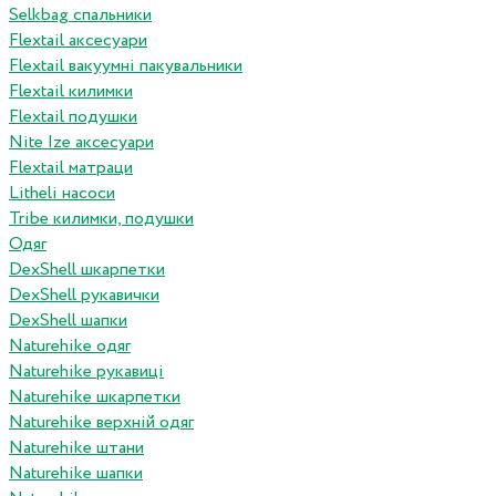
Selkbag спальники
Flextail аксесуари
Flextail вакуумні пакувальники
Flextail килимки
Flextail подушки
Nite Ize аксесуари
Flextail матраци
Litheli насоси
Tribe килимки, подушки
Одяг
DexShell шкарпетки
DexShell рукавички
DexShell шапки
Naturehike одяг
Naturehike рукавиці
Naturehike шкарпетки
Naturehike верхній одяг
Naturehike штани
Naturehike шапки