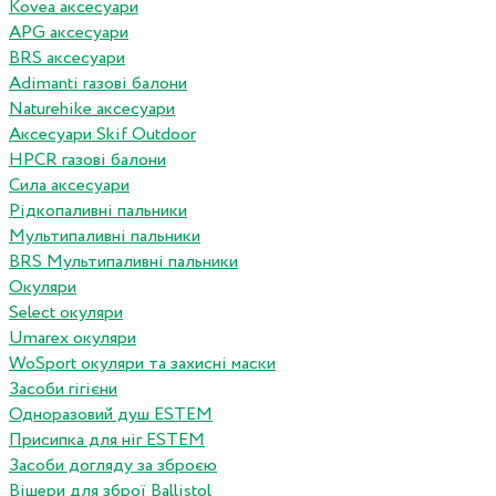
Kovea аксесуари
APG аксесуари
BRS аксесуари
Adimanti газові балони
Naturehike аксесуари
Аксесуари Skif Outdoor
HPCR газові балони
Сила аксесуари
Рідкопаливні пальники
Мультипаливні пальники
BRS Мультипаливні пальники
Окуляри
Select окуляри
Umarex окуляри
WoSport окуляри та захисні маски
Засоби гігієни
Одноразовий душ ESTEM
Присипка для ніг ESTEM
Засоби догляду за зброєю
Вішери для зброї Ballistol