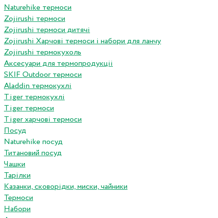
Naturehike термоси
Zojirushi термоси
Zojirushi термоси дитячі
Zojirushi Харчові термоси і набори для ланчу
Zojirushi термокухоль
Аксесуари для термопродукціі
SKIF Outdoor термоси
Aladdin термокухлі
Tiger термокухлі
Tiger термоси
Tiger харчові термоси
Посуд
Naturehike посуд
Титановий посуд
Чашки
Тарілки
Казанки, сковорідки, миски, чайники
Термоси
Набори