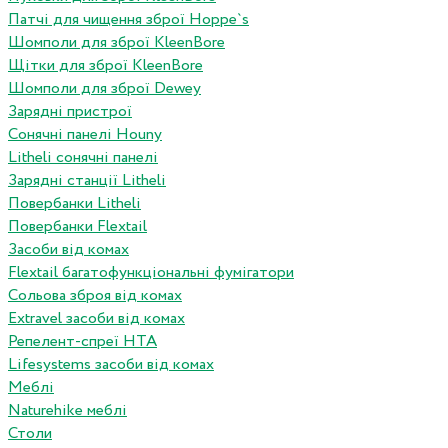
Патчі для чищення зброї Hoppe`s
Шомполи для зброї KleenBore
Щітки для зброї KleenBore
Шомполи для зброї Dewey
Зарядні пристрої
Сонячні панелі Houny
Litheli сонячні панелі
Зарядні станції Litheli
Повербанки Litheli
Повербанки Flextail
Засоби від комах
Flextail багатофункціональні фумігатори
Сольова зброя від комах
Extravel засоби від комах
Репелент-спреї HTA
Lifesystems засоби від комах
Меблі
Naturehike меблі
Столи