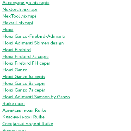
Аксесуари до ліхтарів
Nextorch ліхтарі
NexTool ліхтарі
Flextail ліхтарі
Ножі
Ножі Ganzo-Firebird-Adimanti
Ножі Adimanti Skimen design
Ножі Firebird
Ножі Firebird 7а серія
Ножі Firebird FH серія
Ножі Ganzo
Ножі Ganzo 6а серія
Ножі Ganzo 8а серія
Ножі Ganzo 7а серія
Ножі Adimanti Samson by Ganzo
Ruike ножі
Армійські ножі Ruike
Класичні ножі Ruike
Спеціальні моделі Ruike
Roxon ножi