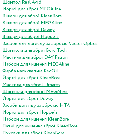
Шомпол Real Avid
Йоржі для зброї MEGAline
Вішери для зброї KleenBore
Вішери для зброї MEGAline
Вішери для зброї Dewey
Вішери для зброї Hoppe`s
Засоби для догляду за зброєю Vector Optics
Шомполи для зброї Bore Tech
Мастила для зброї DAY Patron
Набори для чищення MEGAline
Фарба маскувальна RecOil
Йоржі для зброї KleenBore
Мастила для зброї Umarex
Шомполи для зброї MEGAline
Йоржі для зброї Dewey
Засоби догляду за зброєю HTA
Йоржі для зброї Hoppe`s
Набори для чищення KleenBore
Патчі для чищення зброї KleenBore
Пуховки для зброї KleenBore