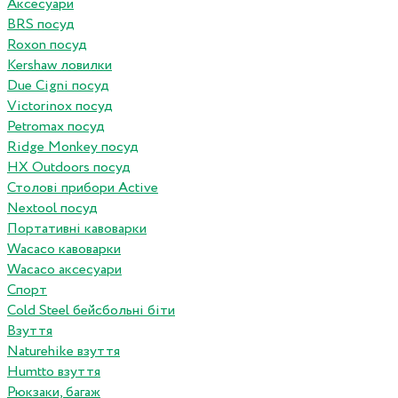
Аксесуари
BRS посуд
Roxon посуд
Kershaw ловилки
Due Cigni посуд
Victorinox посуд
Petromax посуд
Ridge Monkey посуд
HX Outdoors посуд
Столові прибори Active
Nextool посуд
Портативні кавоварки
Wacaco кавоварки
Wacaco аксесуари
Спорт
Cold Steel бейсбольні біти
Взуття
Naturehike взуття
Humtto взуття
Рюкзаки, багаж