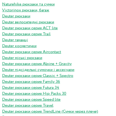
Naturehike рюкзаки та сумки
Victorinox рюкзаки, багаж
Deuter рюкзаки
Deuter велосипедні рюкзаки
Deuter рюкзаки серия ACT lite
Deuter рюкзаки серия Trail
Deuter гаманці
Deuter косметички
Deuter рюкзаки серия Aircontact
Deuter міські рюкзаки
Deuter рюкзаки серия Alpine + Gravity
Deuter підсідельні сумочки і аксесуари
Deuter рюкзаки серия Classic + Spectro
Deuter рюкзаки серия Family 36
Deuter рюкзаки серия Futura 34
Deuter рюкзаки серия Hip Packs 30
Deuter рюкзаки серия Speed lite
Deuter рюкзаки серия Travel
Deuter рюкзаки серия TrendLine (Сумки через плече)