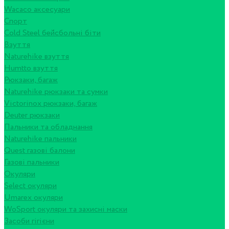
Wacaco аксесуари
Спорт
Cold Steel бейсбольні біти
Взуття
Naturehike взуття
Humtto взуття
Рюкзаки, багаж
Naturehike рюкзаки та сумки
Victorinox рюкзаки, багаж
Deuter рюкзаки
Пальники та обладнання
Naturehike пальники
Quest газові балони
Газові пальники
Окуляри
Select окуляри
Umarex окуляри
WoSport окуляри та захисні маски
Засоби гігієни