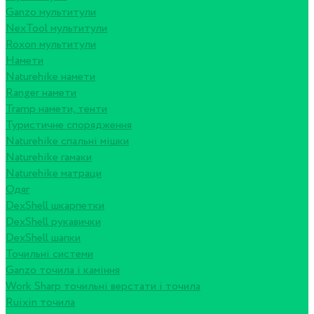
Ganzo мультитули
NexTool мультитули
Roxon мультитули
Намети
Naturehike намети
Ranger намети
Tramp намети, тенти
Туристичне спорядження
Naturehike спальні мішки
Naturehike гамаки
Naturehike матраци
Одяг
DexShell шкарпетки
DexShell рукавички
DexShell шапки
Точильні системи
Ganzo точила і каміння
Work Sharp точильні верстати і точила
Ruixin точила