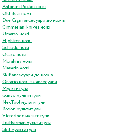
Antonini Pocket ножі
Old Bear ножі
Due Cigni аксесуари до ножів
Cimmerian Knives ножі
Umarex ножі
Hightron ножі
Schrade ножі
Ocaso ножі
Morakniv ножі
Maserin ножі
Skif аксесуари до ножів
Ontario ножі та аксесуари
Мультитули
Ganzo мультитули
NexTool мультитули
Roxon мультитули
Victorinox мультитули
Leatherman мультитули
Skif мультитули