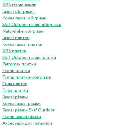
BRS газові лампи
Газові обігрівачі
Kovea газові обігрівачі
Skif Outdoor газові обігрівачі
Naturehike обігрівачі
Газові плитки
Kovea газові плитки
BRS плитки
Skif Outdoor газові плитки
Petromax плитки
Tramp плитки
Tramp плитки-обігрівачі
Сила плитки
Tribe плитки
Газові різаки
Kovea газові різаки
Газові різаки Skif Outdoor
Tramp газові різаки
Аксесуари для пальників