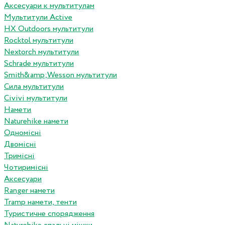
Аксесуари к мультитулам
Мультитули Active
HX Outdoors мультитули
Rocktol мультитули
Nextorch мультитули
Schrade мультитули
Smith&amp;Wesson мультитули
Сила мультитули
Civivi мультитули
Намети
Naturehike намети
Одномісні
Двомісні
Тримісні
Чотиримісні
Аксесуари
Ranger намети
Tramp намети, тенти
Туристичне спорядження