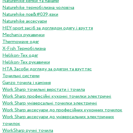
Naturehike кепки та панами
Naturehike термобілизна чоловіча
Naturehike пов&#039;язки
Naturehike аксесуари
HEY-sport засіб за доглядом одягу і взуття
Mechanix рукавички
Thermowave одяг
X-Fish Термобілизна
Helikon-Tex одяг
Helikon-Tex рукавички
HTA Засоби догляду за одягом та взуттяс
Точильні системи
Ganzo точила і каміння
Work Sharp точильні верстати і точила
Work Sharp професiйнi кухоннi точилки электричнi
Work Sharp унiверсальнi точилки электричнi
Work Sharp аксесуари до професiйних кухонних точилок
Work Sharp аксесуари до унiверсальних электричних
точилок
WorkSharp ручні точила