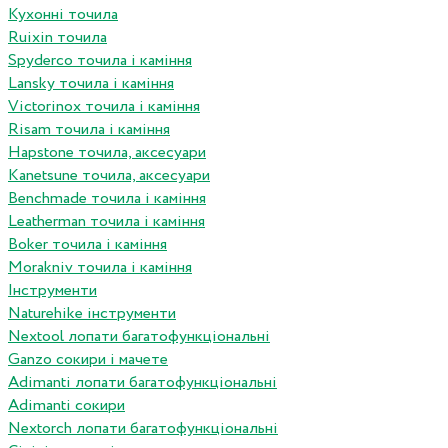
Кухонні точила
Ruixin точила
Spyderco точила і каміння
Lansky точила і каміння
Victorinox точила і каміння
Risam точила і каміння
Hapstone точила, аксесуари
Kanetsune точила, аксесуари
Benchmade точила і каміння
Leatherman точила і каміння
Boker точила і каміння
Morakniv точила і каміння
Інструменти
Naturehike інструменти
Nextool лопати багатофункціональні
Ganzo сокири і мачете
Adimanti лопати багатофункціональні
Adimanti сокири
Nextorch лопати багатофункціональні