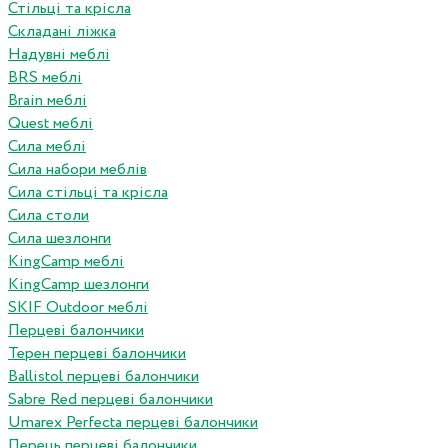
Стільці та крісла
Складані ліжка
Надувні меблі
BRS меблі
Brain меблі
Quest меблі
Сила меблі
Сила набори меблів
Сила стільці та крісла
Сила столи
Сила шезлонги
KingCamp меблі
KingCamp шезлонги
SKIF Outdoor меблі
Перцеві балончики
Терен перцеві балончики
Ballistol перцеві балончики
Sabre Red перцеві балончики
Umarex Perfecta перцеві балончики
Перець перцеві балончики