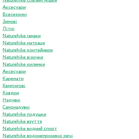
Naturehike спальні мішки
Аксесуари
Всесезонні
Зимові
Літні
Naturehike гамаки
Naturehike матраци
Naturehike контейнери
Naturehike візочки
Naturehike килимки
Аксесуари
Каремати
Кемпінгові
Ковдри
Надувні
Самонадувні
Naturehike подушки
Naturehike взуття
Naturehike водний спорт
Naturehike водонепроникні речі