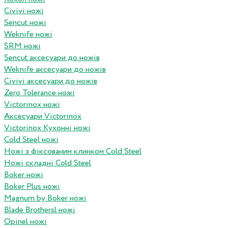
Civivi ножі
Sencut ножі
Weknife ножі
SRM ножі
Sencut аксесуари до ножів
Weknife аксесуари до ножів
Civivi аксесуари до ножів
Zero Tolerance ножі
Victorinox ножі
Аксесуари Victorinox
Victorinox Кухонні ножі
Cold Steel ножі
Ножі з фіксованим клинком Cold Steel
Ножі складні Cold Steel
Boker ножі
Boker Plus ножі
Magnum by Boker ножі
Blade Brothersl ножі
Opinel ножі