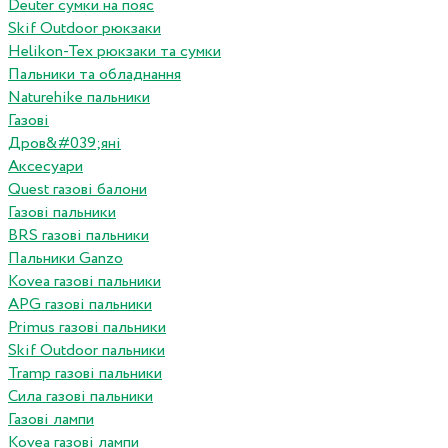
Deuter сумки на пояс
Skif Outdoor рюкзаки
Helikon-Tex рюкзаки та сумки
Пальники та обладнання
Naturehike пальники
Газові
Дров&#039;яні
Аксесуари
Quest газові балони
Газові пальники
BRS газові пальники
Пальники Ganzo
Kovea газові пальники
APG газові пальники
Primus газові пальники
Skif Outdoor пальники
Tramp газові пальники
Сила газові пальники
Газові лампи
Kovea газові лампи