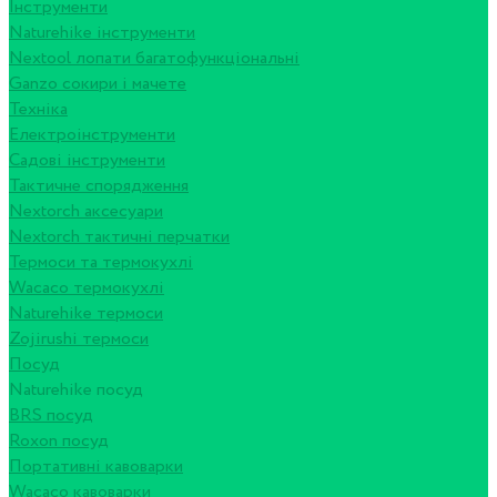
Інструменти
Naturehike інструменти
Nextool лопати багатофункціональні
Ganzo сокири і мачете
Техніка
Електроінструменти
Садові інструменти
Тактичне спорядження
Nextorch аксесуари
Nextorch тактичні перчатки
Термоси та термокухлі
Wacaco термокухлі
Naturehike термоси
Zojirushi термоси
Посуд
Naturehike посуд
BRS посуд
Roxon посуд
Портативні кавоварки
Wacaco кавоварки