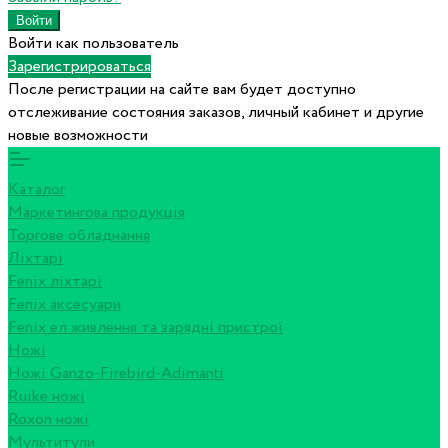
Войти как пользователь
Зарегистрироваться
После регистрации на сайте вам будет доступно
отслеживание состояния заказов, личный кабинет и другие
новые возможности
Каталог
Маркетингова продукція
Торгове обладнання
Ліхтарі
Fenix ліхтарі
Fenix аксесуари
Fenix ел живлення та зарядні пристрої
Ножі
Ножі Ganzo-Firebird-Adimanti
Ruike ножі
Roxon ножi
Мультитули