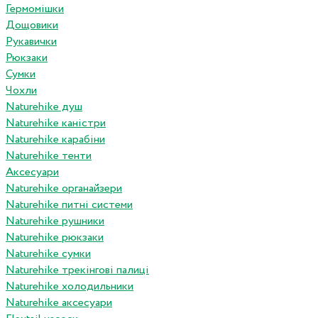
Гермомішки
Дощовики
Рукавички
Рюкзаки
Сумки
Чохли
Naturehike душ
Naturehike каністри
Naturehike карабіни
Naturehike тенти
Аксесуари
Naturehike органайзери
Naturehike питні системи
Naturehike рушники
Naturehike рюкзаки
Naturehike сумки
Naturehike трекінгові палиці
Naturehike холодильники
Naturehike аксесуари