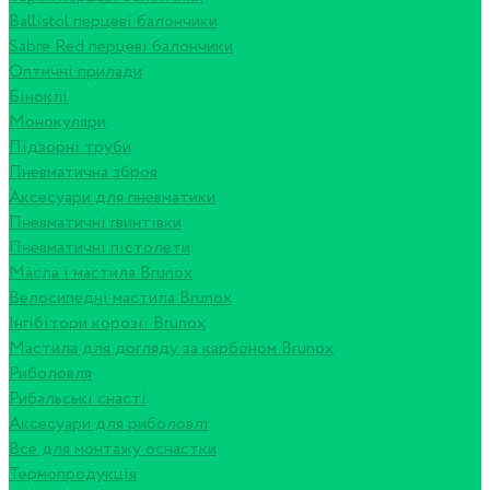
Ballistol перцеві балончики
Sabre Red перцеві балончики
Оптичні прилади
Біноклі
Монокуляри
Підзорні труби
Пневматична зброя
Аксесуари для пневматики
Пневматичні гвинтівки
Пневматичні пістолети
Масла і мастила Brunox
Велосипедні мастила Brunox
Інгібітори корозії Brunox
Мастила для догляду за карбоном Brunox
Риболовля
Рибальські снасті
Аксесуари для риболовлі
Все для монтажу оснастки
Термопродукція