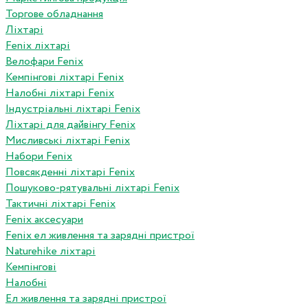
Торгове обладнання
Ліхтарі
Fenix ліхтарі
Велофари Fenix
Кемпінгові ліхтарі Fenix
Налобні ліхтарі Fenix
Індустріальні ліхтарі Fenix
Ліхтарі для дайвінгу Fenix
Мисливські ліхтарі Fenix
Набори Fenix
Повсякденні ліхтарі Fenix
Пошуково-рятувальні ліхтарі Fenix
Тактичні ліхтарі Fenix
Fenix аксесуари
Fenix ел живлення та зарядні пристрої
Naturehike ліхтарі
Кемпінгові
Налобні
Ел живлення та зарядні пристрої