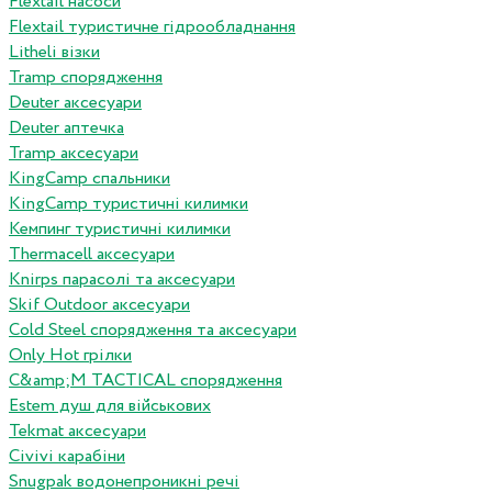
Flextail насоси
Flextail туристичне гідрообладнання
Litheli візки
Tramp спорядження
Deuter аксесуари
Deuter аптечка
Tramp аксесуари
KingCamp спальники
KingCamp туристичні килимки
Кемпинг туристичні килимки
Thermacell аксесуари
Knirps парасолі та аксесуари
Skif Outdoor аксесуари
Cold Steel спорядження та аксесуари
Only Hot грілки
C&amp;M TACTICAL спорядження
Estem душ для військових
Tekmat аксесуари
Сivivi карабіни
Snugpak водонепроникні речі