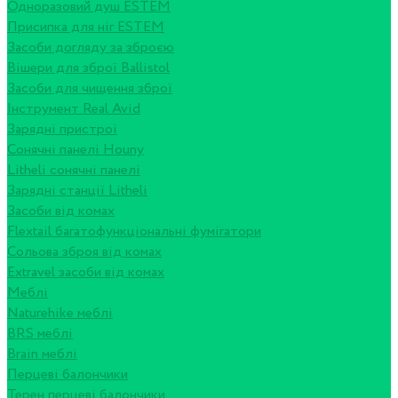
Одноразовий душ ESTEM
Присипка для ніг ESTEM
Засоби догляду за зброєю
Вішери для зброї Ballistol
Засоби для чищення зброї
Інструмент Real Avid
Зарядні пристрої
Сонячні панелі Houny
Litheli сонячні панелі
Зарядні станції Litheli
Засоби від комах
Flextail багатофункціональні фумігатори
Сольова зброя від комах
Extravel засоби від комах
Меблі
Naturehike меблі
BRS меблі
Brain меблі
Перцеві балончики
Терен перцеві балончики