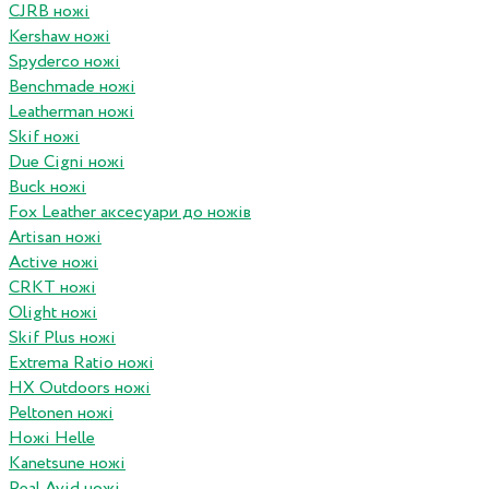
CJRB ножі
Kershaw ножі
Spyderco ножі
Benchmade ножі
Leatherman ножі
Skif ножі
Due Cigni ножі
Buck ножі
Fox Leather аксесуари до ножів
Artisan ножі
Active ножі
CRKT ножі
Olight ножі
Skif Plus ножі
Extrema Ratio ножі
HX Outdoors ножі
Peltonen ножі
Ножі Helle
Kanetsune ножі
Real Avid ножі