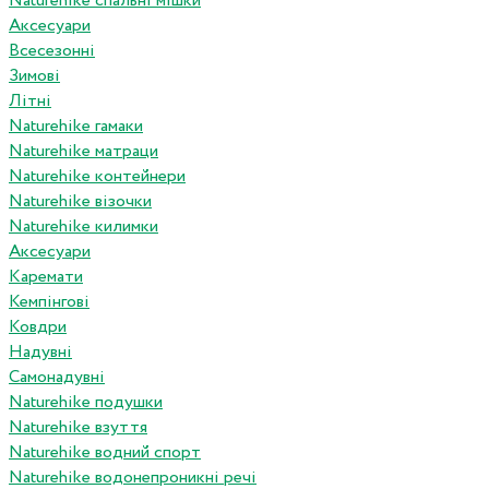
Naturehike спальні мішки
Аксесуари
Всесезонні
Зимові
Літні
Naturehike гамаки
Naturehike матраци
Naturehike контейнери
Naturehike візочки
Naturehike килимки
Аксесуари
Каремати
Кемпінгові
Ковдри
Надувні
Самонадувні
Naturehike подушки
Naturehike взуття
Naturehike водний спорт
Naturehike водонепроникні речі