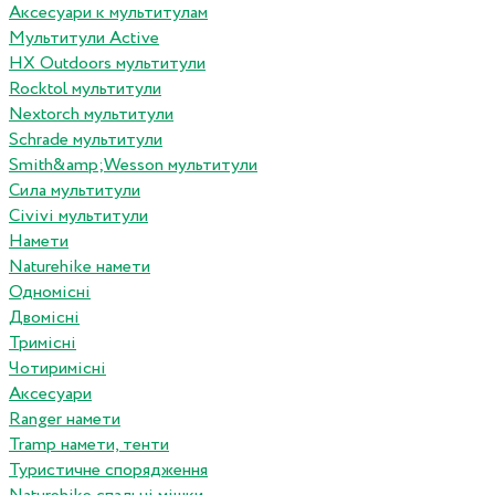
Аксесуари к мультитулам
Мультитули Active
HX Outdoors мультитули
Rocktol мультитули
Nextorch мультитули
Schrade мультитули
Smith&amp;Wesson мультитули
Сила мультитули
Civivi мультитули
Намети
Naturehike намети
Одномісні
Двомісні
Тримісні
Чотиримісні
Аксесуари
Ranger намети
Tramp намети, тенти
Туристичне спорядження