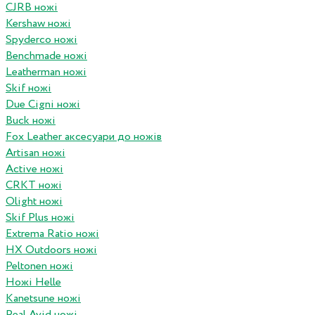
CJRB ножі
Kershaw ножі
Spyderco ножі
Benchmade ножі
Leatherman ножі
Skif ножі
Due Cigni ножі
Buck ножі
Fox Leather аксесуари до ножів
Artisan ножі
Active ножі
CRKT ножі
Olight ножі
Skif Plus ножі
Extrema Ratio ножі
HX Outdoors ножі
Peltonen ножі
Ножі Helle
Kanetsune ножі
Real Avid ножі