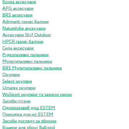
Kovea аксесуари
APG аксесуари
BRS аксесуари
Adimanti газові балони
Naturehike аксесуари
Аксесуари Skif Outdoor
HPCR газові балони
Сила аксесуари
Рідкопаливні пальники
Мультипаливні пальники
BRS Мультипаливні пальники
Окуляри
Select окуляри
Umarex окуляри
WoSport окуляри та захисні маски
Засоби гігієни
Одноразовий душ ESTEM
Присипка для ніг ESTEM
Засоби догляду за зброєю
Вішери для зброї Ballistol