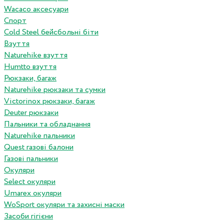
Wacaco аксесуари
Спорт
Cold Steel бейсбольні біти
Взуття
Naturehike взуття
Humtto взуття
Рюкзаки, багаж
Naturehike рюкзаки та сумки
Victorinox рюкзаки, багаж
Deuter рюкзаки
Пальники та обладнання
Naturehike пальники
Quest газові балони
Газові пальники
Окуляри
Select окуляри
Umarex окуляри
WoSport окуляри та захисні маски
Засоби гігієни