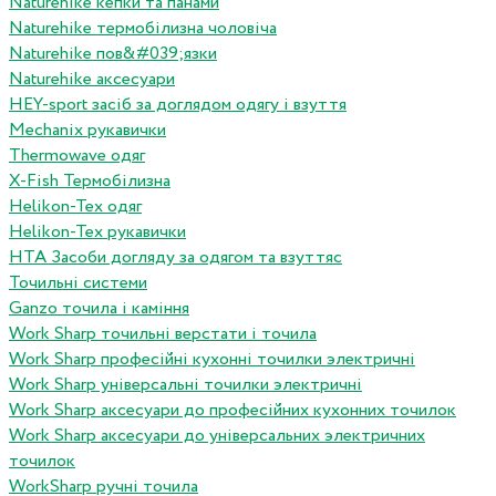
Naturehike кепки та панами
Naturehike термобілизна чоловіча
Naturehike пов&#039;язки
Naturehike аксесуари
HEY-sport засіб за доглядом одягу і взуття
Mechanix рукавички
Thermowave одяг
X-Fish Термобілизна
Helikon-Tex одяг
Helikon-Tex рукавички
HTA Засоби догляду за одягом та взуттяс
Точильні системи
Ganzo точила і каміння
Work Sharp точильні верстати і точила
Work Sharp професiйнi кухоннi точилки электричнi
Work Sharp унiверсальнi точилки электричнi
Work Sharp аксесуари до професiйних кухонних точилок
Work Sharp аксесуари до унiверсальних электричних
точилок
WorkSharp ручні точила