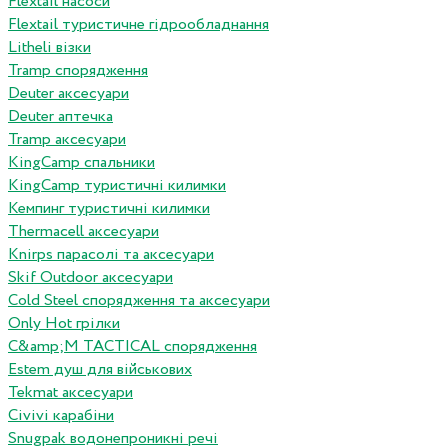
Flextail насоси
Flextail туристичне гідрообладнання
Litheli візки
Tramp спорядження
Deuter аксесуари
Deuter аптечка
Tramp аксесуари
KingCamp спальники
KingCamp туристичні килимки
Кемпинг туристичні килимки
Thermacell аксесуари
Knirps парасолі та аксесуари
Skif Outdoor аксесуари
Cold Steel спорядження та аксесуари
Only Hot грілки
C&amp;M TACTICAL спорядження
Estem душ для військових
Tekmat аксесуари
Сivivi карабіни
Snugpak водонепроникні речі