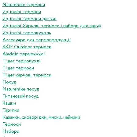
Naturehike термоси
Zojirushi термоси
Zojirushi термоси дитячі
Zojirushi Харчові термоси і набори для ланчу
Zojirushi термокухоль
Аксесуари для термопродукціі
SKIF Outdoor термоси
Aladdin термокухлі
Tiger термокухлі
Tiger термоси
Tiger харчові термоси
Посуд
Naturehike посуд
Титановий посуд
Чашки
Тарілки
Казанки, сковорідки, миски, чайники
Термоси
Набори