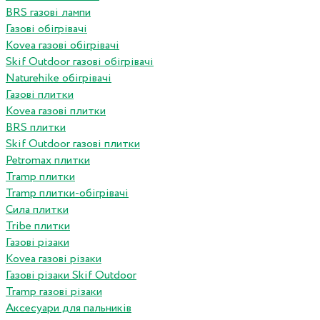
BRS газові лампи
Газові обігрівачі
Kovea газові обігрівачі
Skif Outdoor газові обігрівачі
Naturehike обігрівачі
Газові плитки
Kovea газові плитки
BRS плитки
Skif Outdoor газові плитки
Petromax плитки
Tramp плитки
Tramp плитки-обігрівачі
Сила плитки
Tribe плитки
Газові різаки
Kovea газові різаки
Газові різаки Skif Outdoor
Tramp газові різаки
Аксесуари для пальників