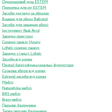
Одноразовий душ ESTEM
Присипка для ніг ESTEM
Засоби догляду за зброєю
Вішери для зброї Ballistol
Засоби для чищення зброї
Інструмент Real Avid
Зарядні пристрої
Сонячні панелі Houny
Litheli сонячні панелі
Зарядні станції Litheli
Засоби від комах
Flextail багатофункціональні фумігатори
Сольова зброя від комах
Extravel засоби від комах
Меблі
Naturehike меблі
BRS меблі
Brain меблі
Перцеві балончики
Терен перцеві балончики