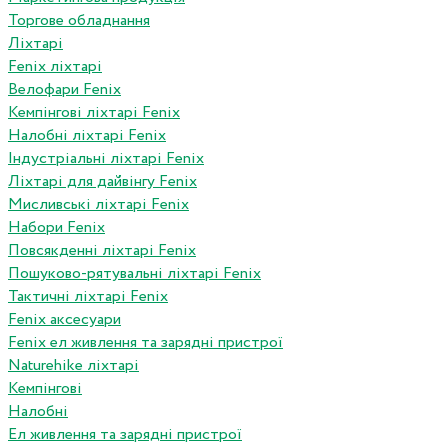
Торгове обладнання
Ліхтарі
Fenix ліхтарі
Велофари Fenix
Кемпінгові ліхтарі Fenix
Налобні ліхтарі Fenix
Індустріальні ліхтарі Fenix
Ліхтарі для дайвінгу Fenix
Мисливські ліхтарі Fenix
Набори Fenix
Повсякденні ліхтарі Fenix
Пошуково-рятувальні ліхтарі Fenix
Тактичні ліхтарі Fenix
Fenix аксесуари
Fenix ел живлення та зарядні пристрої
Naturehike ліхтарі
Кемпінгові
Налобні
Ел живлення та зарядні пристрої