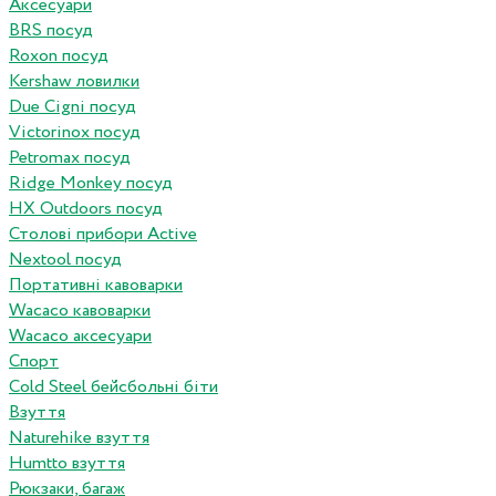
Аксесуари
BRS посуд
Roxon посуд
Kershaw ловилки
Due Cigni посуд
Victorinox посуд
Petromax посуд
Ridge Monkey посуд
HX Outdoors посуд
Столові прибори Active
Nextool посуд
Портативні кавоварки
Wacaco кавоварки
Wacaco аксесуари
Спорт
Cold Steel бейсбольні біти
Взуття
Naturehike взуття
Humtto взуття
Рюкзаки, багаж