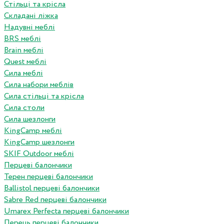
Стільці та крісла
Складані ліжка
Надувні меблі
BRS меблі
Brain меблі
Quest меблі
Сила меблі
Сила набори меблів
Сила стільці та крісла
Сила столи
Сила шезлонги
KingCamp меблі
KingCamp шезлонги
SKIF Outdoor меблі
Перцеві балончики
Терен перцеві балончики
Ballistol перцеві балончики
Sabre Red перцеві балончики
Umarex Perfecta перцеві балончики
Перець перцеві балончики