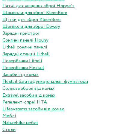
Патчі для чищення зброї Hoppe`s
Шомполи для зброї KleenBore
Щітки для зброї KleenBore
Шомполи для зброї Dewey
Зарядні пристрої
Сонячні панелі Houny
Litheli сонячні панелі
Зарядні станції Litheli
Повербанки Litheli
Повербанки Flextail
Засоби від комах
Flextail багатофункціональні фумігатори
Сольова зброя від комах
Extravel засоби від комах
Репелент-спреї HTA
Lifesystems засоби від комах
Меблі
Naturehike меблі
Столи