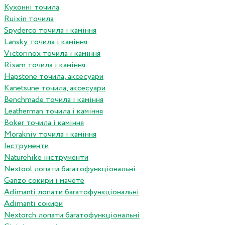
Кухонні точила
Ruixin точила
Spyderco точила і каміння
Lansky точила і каміння
Victorinox точила і каміння
Risam точила і каміння
Hapstone точила, аксесуари
Kanetsune точила, аксесуари
Benchmade точила і каміння
Leatherman точила і каміння
Boker точила і каміння
Morakniv точила і каміння
Інструменти
Naturehike інструменти
Nextool лопати багатофункціональні
Ganzo сокири і мачете
Adimanti лопати багатофункціональні
Adimanti сокири
Nextorch лопати багатофункціональні