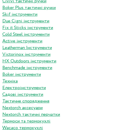
Сivivi тактичні ручки
Boker Plus тактичні ручки
Skif інструменти
Due Cigni інструменти
Fix it Sticks інструменти
Сold Steel інструменти
Active інструменти
Leatherman Інструменти
Victorinox інструменти
HX Outdoors інструменти
Benchmade інструменти
Boker інструменти
Техніка
Електроінструменти
Садові інструменти
Тактичне спорядження
Nextorch аксесуари
Nextorch тактичні перчатки
Термоси та термокухлі
Wacaco термокухлі