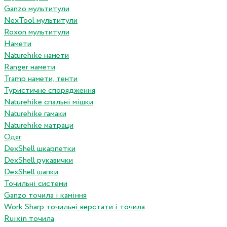
Ganzo мультитули
NexTool мультитули
Roxon мультитули
Намети
Naturehike намети
Ranger намети
Tramp намети, тенти
Туристичне спорядження
Naturehike спальні мішки
Naturehike гамаки
Naturehike матраци
Одяг
DexShell шкарпетки
DexShell рукавички
DexShell шапки
Точильні системи
Ganzo точила і каміння
Work Sharp точильні верстати і точила
Ruixin точила