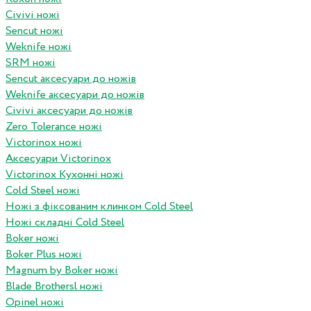
Civivi ножі
Sencut ножі
Weknife ножі
SRM ножі
Sencut аксесуари до ножів
Weknife аксесуари до ножів
Civivi аксесуари до ножів
Zero Tolerance ножі
Victorinox ножі
Аксесуари Victorinox
Victorinox Кухонні ножі
Cold Steel ножі
Ножі з фіксованим клинком Cold Steel
Ножі складні Cold Steel
Boker ножі
Boker Plus ножі
Magnum by Boker ножі
Blade Brothersl ножі
Opinel ножі