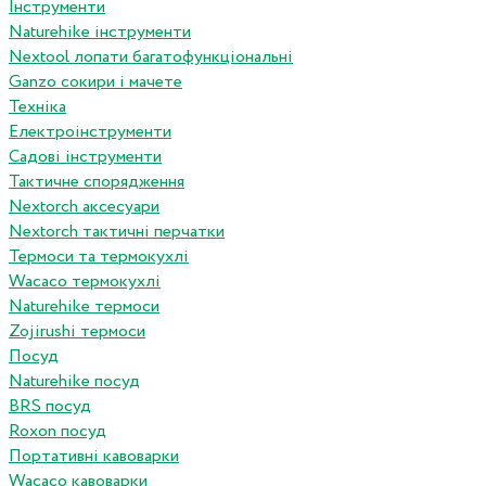
Інструменти
Naturehike інструменти
Nextool лопати багатофункціональні
Ganzo сокири і мачете
Техніка
Електроінструменти
Садові інструменти
Тактичне спорядження
Nextorch аксесуари
Nextorch тактичні перчатки
Термоси та термокухлі
Wacaco термокухлі
Naturehike термоси
Zojirushi термоси
Посуд
Naturehike посуд
BRS посуд
Roxon посуд
Портативні кавоварки
Wacaco кавоварки