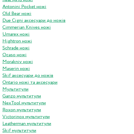
Antonini Pocket ножі
Old Bear ножі
Due Cigni аксесуари до ножів
Cimmerian Knives ножі
Umarex ножі
Hightron ножі
Schrade ножі
Ocaso ножі
Morakniv ножі
Maserin ножі
Skif аксесуари до ножів
Ontario ножі та аксесуари
Мультитули
Ganzo мультитули
NexTool мультитули
Roxon мультитули
Victorinox мультитули
Leatherman мультитули
Skif мультитули