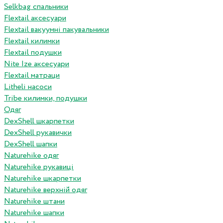
Selkbag спальники
Flextail аксесуари
Flextail вакуумні пакувальники
Flextail килимки
Flextail подушки
Nite Ize аксесуари
Flextail матраци
Litheli насоси
Tribe килимки, подушки
Одяг
DexShell шкарпетки
DexShell рукавички
DexShell шапки
Naturehike одяг
Naturehike рукавиці
Naturehike шкарпетки
Naturehike верхній одяг
Naturehike штани
Naturehike шапки