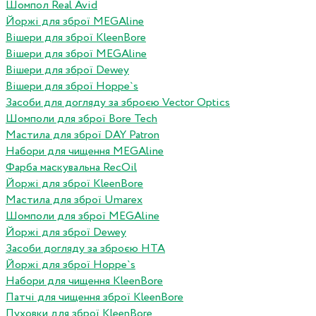
Шомпол Real Avid
Йоржі для зброї MEGAline
Вішери для зброї KleenBore
Вішери для зброї MEGAline
Вішери для зброї Dewey
Вішери для зброї Hoppe`s
Засоби для догляду за зброєю Vector Optics
Шомполи для зброї Bore Tech
Мастила для зброї DAY Patron
Набори для чищення MEGAline
Фарба маскувальна RecOil
Йоржі для зброї KleenBore
Мастила для зброї Umarex
Шомполи для зброї MEGAline
Йоржі для зброї Dewey
Засоби догляду за зброєю HTA
Йоржі для зброї Hoppe`s
Набори для чищення KleenBore
Патчі для чищення зброї KleenBore
Пуховки для зброї KleenBore