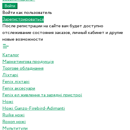
Войти как пользователь
Зарегистрироваться
После регистрации на сайте вам будет доступно
отслеживание состояния заказов, личный кабинет и другие
новые возможности
Каталог
Маркетингова продукція
Торгове обладнання
Ліхтарі
Fenix ліхтарі
Fenix аксесуари
Fenix ел живлення та зарядні пристрої
Ножі
Ножі Ganzo-Firebird-Adimanti
Ruike ножі
Roxon ножi
Мультитули