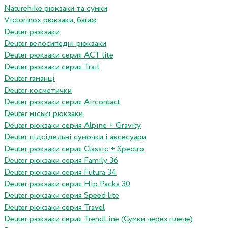
Naturehike рюкзаки та сумки
Victorinox рюкзаки, багаж
Deuter рюкзаки
Deuter велосипедні рюкзаки
Deuter рюкзаки серия ACT lite
Deuter рюкзаки серия Trail
Deuter гаманці
Deuter косметички
Deuter рюкзаки серия Aircontact
Deuter міські рюкзаки
Deuter рюкзаки серия Alpine + Gravity
Deuter підсідельні сумочки і аксесуари
Deuter рюкзаки серия Classic + Spectro
Deuter рюкзаки серия Family 36
Deuter рюкзаки серия Futura 34
Deuter рюкзаки серия Hip Packs 30
Deuter рюкзаки серия Speed lite
Deuter рюкзаки серия Travel
Deuter рюкзаки серия TrendLine (Сумки через плече)