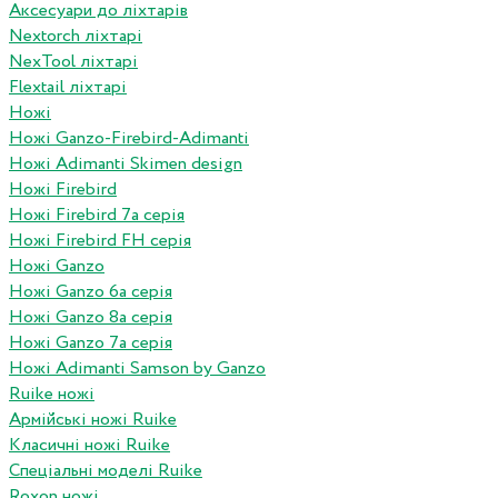
Аксесуари до ліхтарів
Nextorch ліхтарі
NexTool ліхтарі
Flextail ліхтарі
Ножі
Ножі Ganzo-Firebird-Adimanti
Ножі Adimanti Skimen design
Ножі Firebird
Ножі Firebird 7а серія
Ножі Firebird FH серія
Ножі Ganzo
Ножі Ganzo 6а серія
Ножі Ganzo 8а серія
Ножі Ganzo 7а серія
Ножі Adimanti Samson by Ganzo
Ruike ножі
Армійські ножі Ruike
Класичні ножі Ruike
Спеціальні моделі Ruike
Roxon ножi