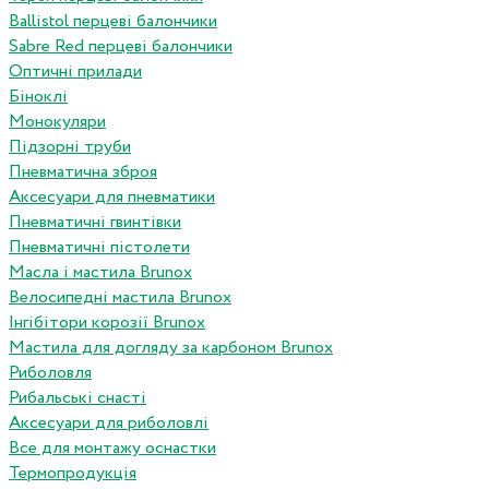
Ballistol перцеві балончики
Sabre Red перцеві балончики
Оптичні прилади
Біноклі
Монокуляри
Підзорні труби
Пневматична зброя
Аксесуари для пневматики
Пневматичні гвинтівки
Пневматичні пістолети
Масла і мастила Brunox
Велосипедні мастила Brunox
Інгібітори корозії Brunox
Мастила для догляду за карбоном Brunox
Риболовля
Рибальські снасті
Аксесуари для риболовлі
Все для монтажу оснастки
Термопродукція