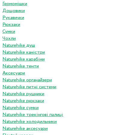
Гермомішки
Дощовики
Рукавички
Рюкзаки
Сумки
Чохли
Naturehike душ
Naturehike каністри
Naturehike карабіни
Naturehike тенти
Аксесуари
Naturehike органайзери
Naturehike питні системи
Naturehike рушники
Naturehike рюкзаки
Naturehike сумки
Naturehike трекінгові палиці
Naturehike холодильники
Naturehike аксесуари