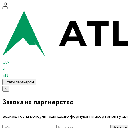
UA
EN
Стати партнером
×
Заявка на партнерство
Безкоштовна консультація щодо формування асортименту для
Чекаю дз