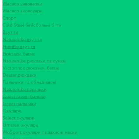
Wacaco кавоварки
Wacaco аксесуари
Спорт
Cold Steel бейсбольні біти
Взуття
Naturehike взуття
Humtto взуття
Рюкзаки, багаж
Naturehike рюкзаки та сумки
Victorinox рюкзаки, багаж
Deuter рюкзаки
Пальники та обладнання
Naturehike пальники
Quest газові балони
Газові пальники
Окуляри
Select окуляри
Umarex окуляри
WoSport окуляри та захисні маски