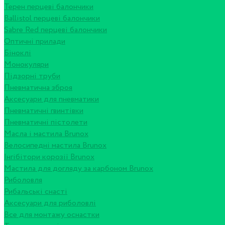
Терен перцеві балончики
Ballistol перцеві балончики
Sabre Red перцеві балончики
Оптичні прилади
Біноклі
Монокуляри
Підзорні труби
Пневматична зброя
Аксесуари для пневматики
Пневматичні гвинтівки
Пневматичні пістолети
Масла і мастила Brunox
Велосипедні мастила Brunox
Інгібітори корозії Brunox
Мастила для догляду за карбоном Brunox
Риболовля
Рибальські снасті
Аксесуари для риболовлі
Все для монтажу оснастки