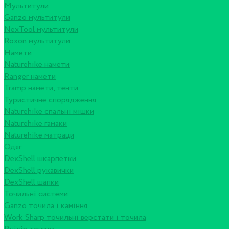
Мультитули
Ganzo мультитули
NexTool мультитули
Roxon мультитули
Намети
Naturehike намети
Ranger намети
Tramp намети, тенти
Туристичне спорядження
Naturehike спальні мішки
Naturehike гамаки
Naturehike матраци
Одяг
DexShell шкарпетки
DexShell рукавички
DexShell шапки
Точильні системи
Ganzo точила і каміння
Work Sharp точильні верстати і точила