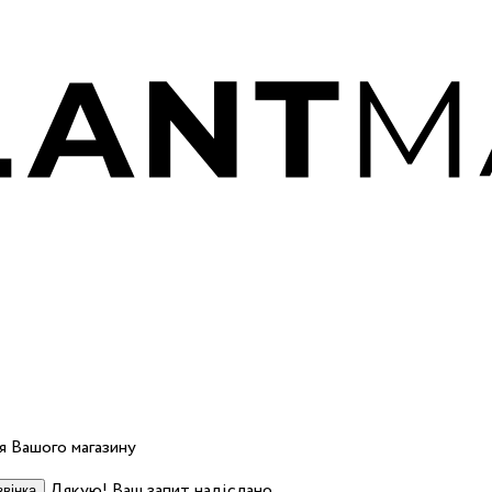
 Вашого магазину
Дякую! Ваш запит надіслано.
вінка