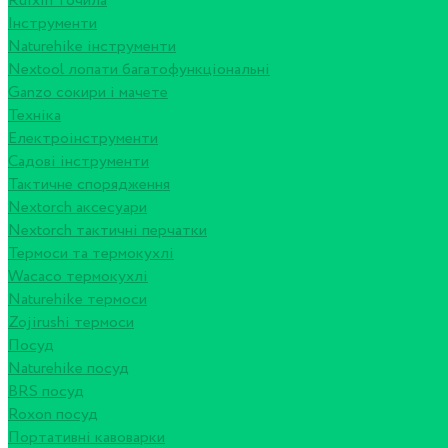
Ruixin точила
Інструменти
Naturehike інструменти
Nextool лопати багатофункціональні
Ganzo сокири і мачете
Техніка
Електроінструменти
Садові інструменти
Тактичне спорядження
Nextorch аксесуари
Nextorch тактичні перчатки
Термоси та термокухлі
Wacaco термокухлі
Naturehike термоси
Zojirushi термоси
Посуд
Naturehike посуд
BRS посуд
Roxon посуд
Портативні кавоварки