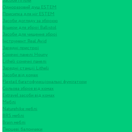
Засоби гігієни
Одноразовий душ ESTEM
Присипка для ніг ESTEM
Засоби догляду за зброєю
Вішери для зброї Ballistol
Засоби для чищення зброї
Інструмент Real Avid
Зарядні пристрої
Сонячні панелі Houny
Litheli сонячні панелі
Зарядні станції Litheli
Засоби від комах
Flextail багатофункціональні фумігатори
Сольова зброя від комах
Extravel засоби від комах
Меблі
Naturehike меблі
BRS меблі
Brain меблі
Перцеві балончики