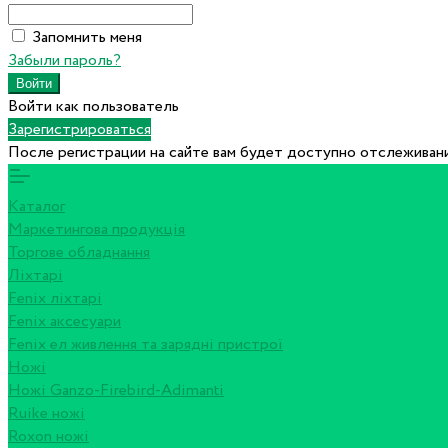
Запомнить меня
Забыли пароль?
Войти как пользователь
Зарегистрироваться
После регистрации на сайте вам будет доступно отслеживани
Каталог
Маркетингова продукція
Торгове обладнання
Ліхтарі
Fenix ліхтарі
Fenix аксесуари
Fenix ел живлення та зарядні пристрої
Ножі
Ножі Ganzo-Firebird-Adimanti
Ruike ножі
Roxon ножi