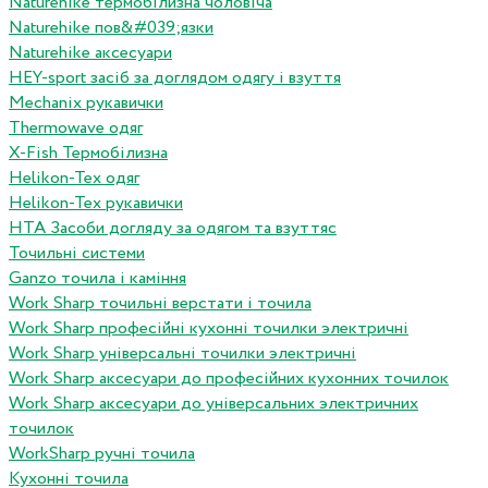
Naturehike термобілизна чоловіча
Naturehike пов&#039;язки
Naturehike аксесуари
HEY-sport засіб за доглядом одягу і взуття
Mechanix рукавички
Thermowave одяг
X-Fish Термобілизна
Helikon-Tex одяг
Helikon-Tex рукавички
HTA Засоби догляду за одягом та взуттяс
Точильні системи
Ganzo точила і каміння
Work Sharp точильні верстати і точила
Work Sharp професiйнi кухоннi точилки электричнi
Work Sharp унiверсальнi точилки электричнi
Work Sharp аксесуари до професiйних кухонних точилок
Work Sharp аксесуари до унiверсальних электричних
точилок
WorkSharp ручні точила
Кухонні точила