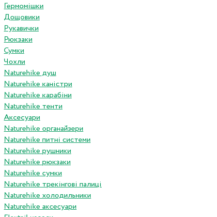
Гермомішки
Дощовики
Рукавички
Рюкзаки
Сумки
Чохли
Naturehike душ
Naturehike каністри
Naturehike карабіни
Naturehike тенти
Аксесуари
Naturehike органайзери
Naturehike питні системи
Naturehike рушники
Naturehike рюкзаки
Naturehike сумки
Naturehike трекінгові палиці
Naturehike холодильники
Naturehike аксесуари