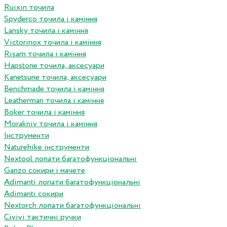
Ruixin точила
Spyderco точила і каміння
Lansky точила і каміння
Victorinox точила і каміння
Risam точила і каміння
Hapstone точила, аксесуари
Kanetsune точила, аксесуари
Benchmade точила і каміння
Leatherman точила і каміння
Boker точила і каміння
Morakniv точила і каміння
Інструменти
Naturehike інструменти
Nextool лопати багатофункціональні
Ganzo сокири і мачете
Adimanti лопати багатофункціональні
Adimanti сокири
Nextorch лопати багатофункціональні
Сivivi тактичні ручки