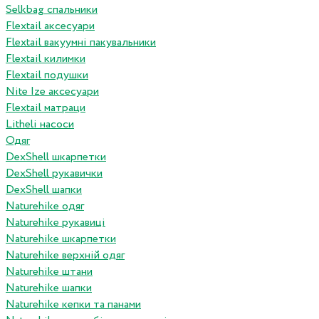
Selkbag спальники
Flextail аксесуари
Flextail вакуумні пакувальники
Flextail килимки
Flextail подушки
Nite Ize аксесуари
Flextail матраци
Litheli насоси
Одяг
DexShell шкарпетки
DexShell рукавички
DexShell шапки
Naturehike одяг
Naturehike рукавиці
Naturehike шкарпетки
Naturehike верхній одяг
Naturehike штани
Naturehike шапки
Naturehike кепки та панами