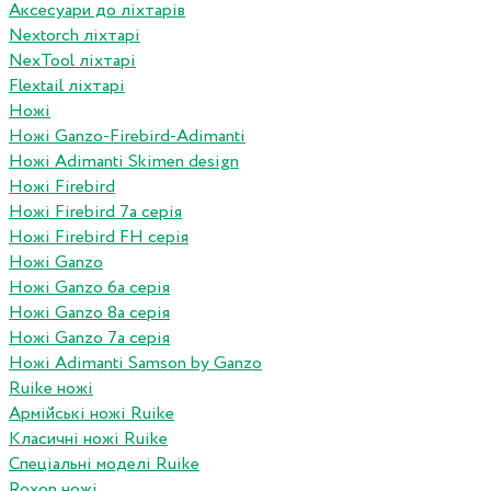
Аксесуари до ліхтарів
Nextorch ліхтарі
NexTool ліхтарі
Flextail ліхтарі
Ножі
Ножі Ganzo-Firebird-Adimanti
Ножі Adimanti Skimen design
Ножі Firebird
Ножі Firebird 7а серія
Ножі Firebird FH серія
Ножі Ganzo
Ножі Ganzo 6а серія
Ножі Ganzo 8а серія
Ножі Ganzo 7а серія
Ножі Adimanti Samson by Ganzo
Ruike ножі
Армійські ножі Ruike
Класичні ножі Ruike
Спеціальні моделі Ruike
Roxon ножi