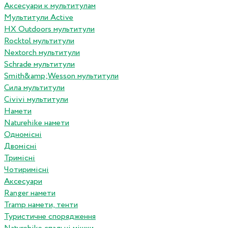
Аксесуари к мультитулам
Мультитули Active
HX Outdoors мультитули
Rocktol мультитули
Nextorch мультитули
Schrade мультитули
Smith&amp;Wesson мультитули
Сила мультитули
Civivi мультитули
Намети
Naturehike намети
Одномісні
Двомісні
Тримісні
Чотиримісні
Аксесуари
Ranger намети
Tramp намети, тенти
Туристичне спорядження