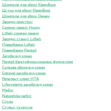
Шомполи для зброї KleenBore
Щітки для зброї KleenBore
Шомполи для зброї Dewey
Зарядні пристрої
Сонячні панелі Houny
Litheli сонячні панелі
Зарядні станції Litheli
Повербанки Litheli
Повербанки Flextail
Засоби від комах
Flextail багатофункціональні фумігатори
Сольова зброя від комах
Extravel засоби від комах
Репелент-спреї HTA
Lifesystems засоби від комах
Меблі
Naturehike меблі
Столи
Стільці та крісла