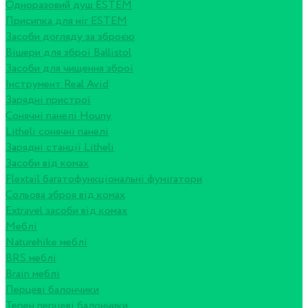
Одноразовий душ ESTEM
Присипка для ніг ESTEM
Засоби догляду за зброєю
Вішери для зброї Ballistol
Засоби для чищення зброї
Інструмент Real Avid
Зарядні пристрої
Сонячні панелі Houny
Litheli сонячні панелі
Зарядні станції Litheli
Засоби від комах
Flextail багатофункціональні фумігатори
Сольова зброя від комах
Extravel засоби від комах
Меблі
Naturehike меблі
BRS меблі
Brain меблі
Перцеві балончики
Терен перцеві балончики