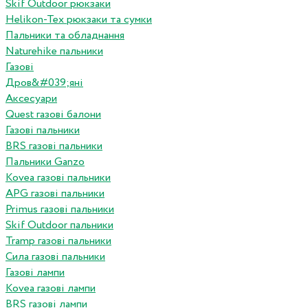
Skif Outdoor рюкзаки
Helikon-Tex рюкзаки та сумки
Пальники та обладнання
Naturehike пальники
Газові
Дров&#039;яні
Аксесуари
Quest газові балони
Газові пальники
BRS газові пальники
Пальники Ganzo
Kovea газові пальники
APG газові пальники
Primus газові пальники
Skif Outdoor пальники
Tramp газові пальники
Сила газові пальники
Газові лампи
Kovea газові лампи
BRS газові лампи