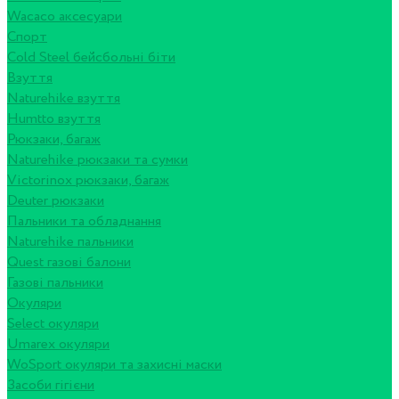
Wacaco аксесуари
Спорт
Cold Steel бейсбольні біти
Взуття
Naturehike взуття
Humtto взуття
Рюкзаки, багаж
Naturehike рюкзаки та сумки
Victorinox рюкзаки, багаж
Deuter рюкзаки
Пальники та обладнання
Naturehike пальники
Quest газові балони
Газові пальники
Окуляри
Select окуляри
Umarex окуляри
WoSport окуляри та захисні маски
Засоби гігієни