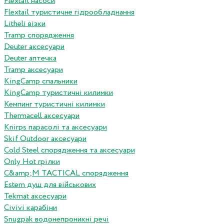
Flextail насоси
Flextail туристичне гідрообладнання
Litheli візки
Tramp спорядження
Deuter аксесуари
Deuter аптечка
Tramp аксесуари
KingCamp спальники
KingCamp туристичні килимки
Кемпинг туристичні килимки
Thermacell аксесуари
Knirps парасолі та аксесуари
Skif Outdoor аксесуари
Cold Steel спорядження та аксесуари
Only Hot грілки
C&amp;M TACTICAL спорядження
Estem душ для військових
Tekmat аксесуари
Сivivi карабіни
Snugpak водонепроникні речі