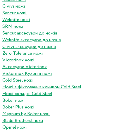
Civivi ножі
Sencut ножі
Weknife ножі
SRM ножі
Sencut аксесуари до ножів
Weknife аксесуари до ножів
Civivi аксесуари до ножів
Zero Tolerance ножі
Victorinox ножі
Аксесуари Victorinox
Victorinox Кухонні ножі
Cold Steel ножі
Ножі з фіксованим клинком Cold Steel
Ножі складні Cold Steel
Boker ножі
Boker Plus ножі
Magnum by Boker ножі
Blade Brothersl ножі
Opinel ножі