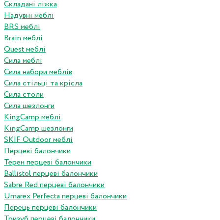
Складані ліжка
Надувні меблі
BRS меблі
Brain меблі
Quest меблі
Сила меблі
Сила набори меблів
Сила стільці та крісла
Сила столи
Сила шезлонги
KingCamp меблі
KingCamp шезлонги
SKIF Outdoor меблі
Перцеві балончики
Терен перцеві балончики
Ballistol перцеві балончики
Sabre Red перцеві балончики
Umarex Perfecta перцеві балончики
Перець перцеві балончики
Тризуб перцеві балончики