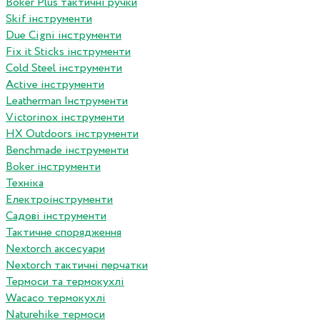
Boker Plus тактичні ручки
Skif інструменти
Due Cigni інструменти
Fix it Sticks інструменти
Сold Steel інструменти
Active інструменти
Leatherman Інструменти
Victorinox інструменти
HX Outdoors інструменти
Benchmade інструменти
Boker інструменти
Техніка
Електроінструменти
Садові інструменти
Тактичне спорядження
Nextorch аксесуари
Nextorch тактичні перчатки
Термоси та термокухлі
Wacaco термокухлі
Naturehike термоси