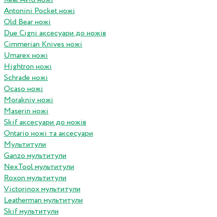
Antonini Pocket ножі
Old Bear ножі
Due Cigni аксесуари до ножів
Cimmerian Knives ножі
Umarex ножі
Hightron ножі
Schrade ножі
Ocaso ножі
Morakniv ножі
Maserin ножі
Skif аксесуари до ножів
Ontario ножі та аксесуари
Мультитули
Ganzo мультитули
NexTool мультитули
Roxon мультитули
Victorinox мультитули
Leatherman мультитули
Skif мультитули