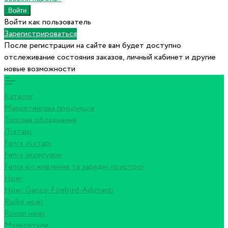
Войти как пользователь
Зарегистрироваться
После регистрации на сайте вам будет доступно
отслеживание состояния заказов, личный кабинет и другие
новые возможности
Каталог
Маркетингова продукція
Торгове обладнання
Ліхтарі
Fenix ліхтарі
Fenix аксесуари
Fenix ел живлення та зарядні пристрої
Ножі
Ножі Ganzo-Firebird-Adimanti
Ruike ножі
Roxon ножi
Мультитули