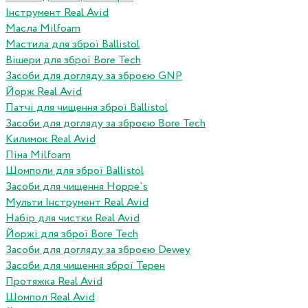
Інструмент Real Avid
Масла Milfoam
Мастила для зброї Ballistol
Вішери для зброї Bore Tech
Засоби для догляду за зброєю GNP
Йорж Real Avid
Патчі для чищення зброї Ballistol
Засоби для догляду за зброєю Bore Tech
Килимок Real Avid
Піна Milfoam
Шомполи для зброї Ballistol
Засоби для чищення Hoppe`s
Мульти Інструмент Real Avid
Набір для чистки Real Avid
Йоржі для зброї Bore Tech
Засоби для догляду за зброєю Dewey
Засоби для чищення зброї Терен
Протяжка Real Avid
Шомпол Real Avid