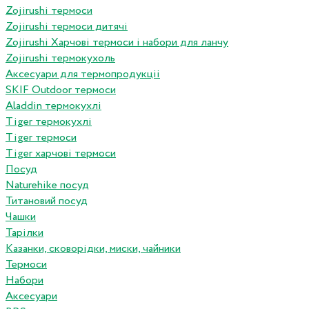
Zojirushi термоси
Zojirushi термоси дитячі
Zojirushi Харчові термоси і набори для ланчу
Zojirushi термокухоль
Аксесуари для термопродукціі
SKIF Outdoor термоси
Aladdin термокухлі
Tiger термокухлі
Tiger термоси
Tiger харчові термоси
Посуд
Naturehike посуд
Титановий посуд
Чашки
Тарілки
Казанки, сковорідки, миски, чайники
Термоси
Набори
Аксесуари