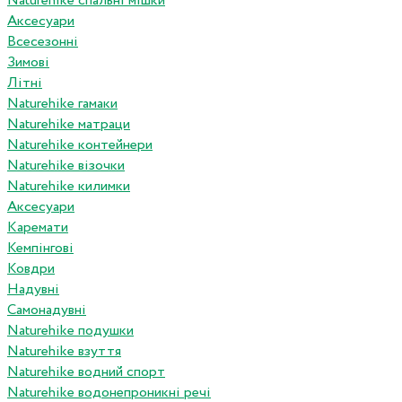
Naturehike спальні мішки
Аксесуари
Всесезонні
Зимові
Літні
Naturehike гамаки
Naturehike матраци
Naturehike контейнери
Naturehike візочки
Naturehike килимки
Аксесуари
Каремати
Кемпінгові
Ковдри
Надувні
Самонадувні
Naturehike подушки
Naturehike взуття
Naturehike водний спорт
Naturehike водонепроникні речі