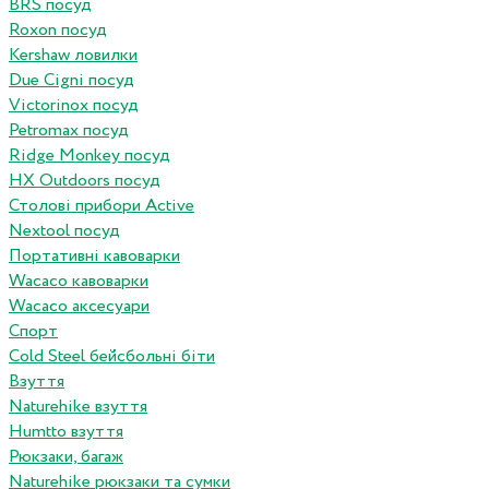
BRS посуд
Roxon посуд
Kershaw ловилки
Due Cigni посуд
Victorinox посуд
Petromax посуд
Ridge Monkey посуд
HX Outdoors посуд
Столові прибори Active
Nextool посуд
Портативні кавоварки
Wacaco кавоварки
Wacaco аксесуари
Спорт
Cold Steel бейсбольні біти
Взуття
Naturehike взуття
Humtto взуття
Рюкзаки, багаж
Naturehike рюкзаки та сумки