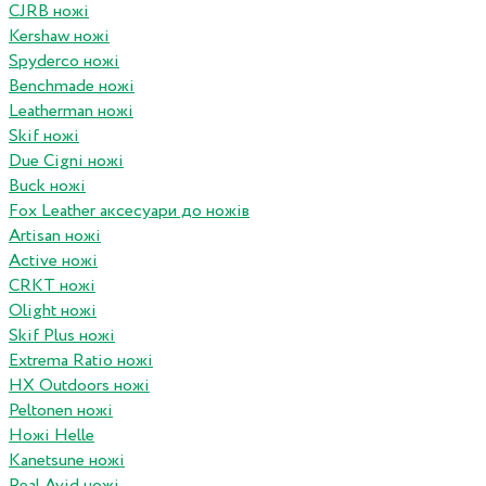
CJRB ножі
Kershaw ножі
Spyderco ножі
Benchmade ножі
Leatherman ножі
Skif ножі
Due Cigni ножі
Buck ножі
Fox Leather аксесуари до ножів
Artisan ножі
Active ножі
CRKT ножі
Olight ножі
Skif Plus ножі
Extrema Ratio ножі
HX Outdoors ножі
Peltonen ножі
Ножі Helle
Kanetsune ножі
Real Avid ножі