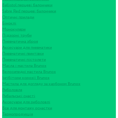
Ballistol перцеві балончики
Sabre Red перцеві балончики
Оптичні прилади
Біноклі
Монокуляри
Підзорні труби
Пневматична зброя
Аксесуари для пневматики
Пневматичні гвинтівки
Пневматичні пістолети
Масла і мастила Brunox
Велосипедні мастила Brunox
Інгібітори корозії Brunox
Мастила для догляду за карбоном Brunox
Риболовля
Рибальські снасті
Аксесуари для риболовлі
Все для монтажу оснастки
Термопродукція