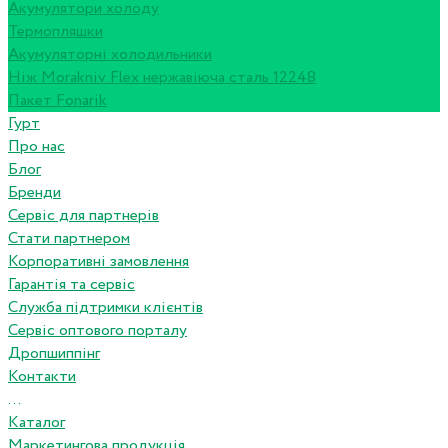
Акумулятори холоду
Термопляшки
Акумуляторні холодильники
Ніж Morakniv Flex нержавіюча сталь 12248
Пакет Fonarik
Гурт
Про нас
Блог
Бренди
Сервіс для партнерів
Стати партнером
Корпоративні замовлення
Гарантія та сервіс
Служба підтримки клієнтів
Сервіс оптового порталу
Дропшиппінг
Контакти
...
Каталог
Маркетингова продукція