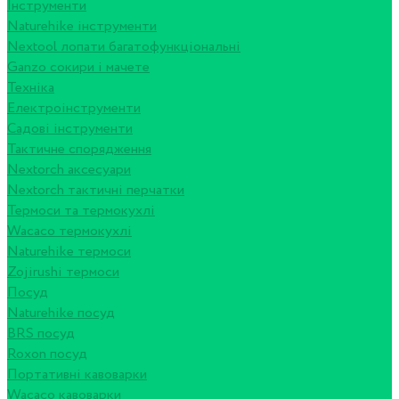
Інструменти
Naturehike інструменти
Nextool лопати багатофункціональні
Ganzo сокири і мачете
Техніка
Електроінструменти
Садові інструменти
Тактичне спорядження
Nextorch аксесуари
Nextorch тактичні перчатки
Термоси та термокухлі
Wacaco термокухлі
Naturehike термоси
Zojirushi термоси
Посуд
Naturehike посуд
BRS посуд
Roxon посуд
Портативні кавоварки
Wacaco кавоварки