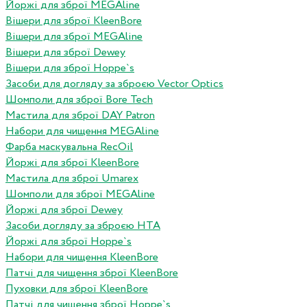
Йоржі для зброї MEGAline
Вішери для зброї KleenBore
Вішери для зброї MEGAline
Вішери для зброї Dewey
Вішери для зброї Hoppe`s
Засоби для догляду за зброєю Vector Optics
Шомполи для зброї Bore Tech
Мастила для зброї DAY Patron
Набори для чищення MEGAline
Фарба маскувальна RecOil
Йоржі для зброї KleenBore
Мастила для зброї Umarex
Шомполи для зброї MEGAline
Йоржі для зброї Dewey
Засоби догляду за зброєю HTA
Йоржі для зброї Hoppe`s
Набори для чищення KleenBore
Патчі для чищення зброї KleenBore
Пуховки для зброї KleenBore
Патчі для чищення зброї Hoppe`s