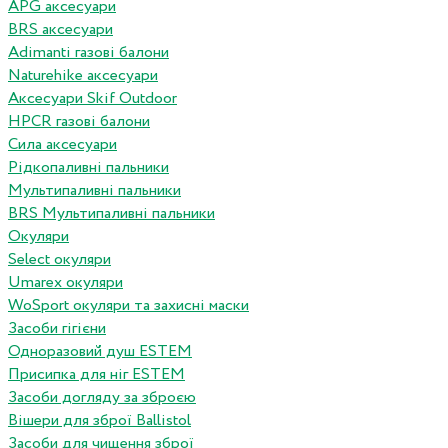
APG аксесуари
BRS аксесуари
Adimanti газові балони
Naturehike аксесуари
Аксесуари Skif Outdoor
HPCR газові балони
Сила аксесуари
Рідкопаливні пальники
Мультипаливні пальники
BRS Мультипаливні пальники
Окуляри
Select окуляри
Umarex окуляри
WoSport окуляри та захисні маски
Засоби гігієни
Одноразовий душ ESTEM
Присипка для ніг ESTEM
Засоби догляду за зброєю
Вішери для зброї Ballistol
Засоби для чищення зброї