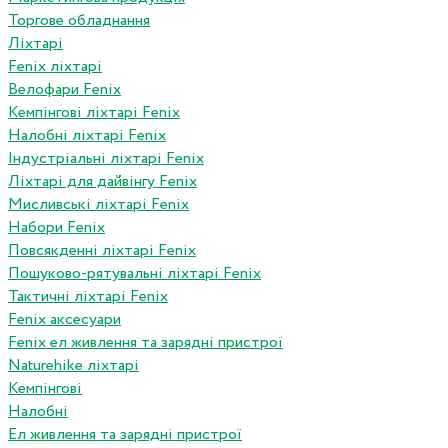
Торгове обладнання
Ліхтарі
Fenix ліхтарі
Велофари Fenix
Кемпінгові ліхтарі Fenix
Налобні ліхтарі Fenix
Індустріальні ліхтарі Fenix
Ліхтарі для дайвінгу Fenix
Мисливські ліхтарі Fenix
Набори Fenix
Повсякденні ліхтарі Fenix
Пошуково-рятувальні ліхтарі Fenix
Тактичні ліхтарі Fenix
Fenix аксесуари
Fenix ел живлення та зарядні пристрої
Naturehike ліхтарі
Кемпінгові
Налобні
Ел живлення та зарядні пристрої