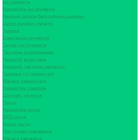
Інструменти
Naturehike інструменти
Nextool лопати багатофункціональні
Ganzo сокири і мачете
Техніка
Електроінструменти
Садові інструменти
Тактичне спорядження
Nextorch аксесуари
Nextorch тактичні перчатки
Термоси та термокухлі
Wacaco термокухлі
Naturehike термоси
Zojirushi термоси
Посуд
Naturehike посуд
BRS посуд
Roxon посуд
Портативні кавоварки
Wacaco кавоварки