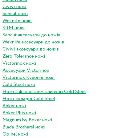
Civivi ножі
Sencut ножі
Weknife ножі
SRM ножі
Sencut аксесуари до ножів
Weknife аксесуари до ножів
Civivi аксесуари до ножів
Zero Tolerance ножі
Victorinox ножі
Аксесуари Victorinox
Victorinox Кухонні ножі
Cold Steel ножі
Ножі з фіксованим клинком Cold Steel
Ножі складні Cold Steel
Boker ножі
Boker Plus ножі
Magnum by Boker ножі
Blade Brothersl ножі
Opinel ножі