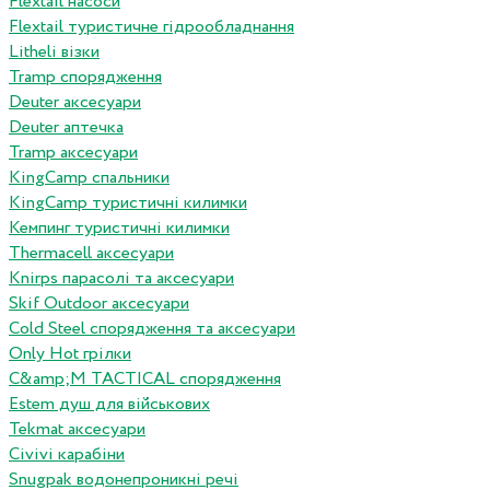
Flextail насоси
Flextail туристичне гідрообладнання
Litheli візки
Tramp спорядження
Deuter аксесуари
Deuter аптечка
Tramp аксесуари
KingCamp спальники
KingCamp туристичні килимки
Кемпинг туристичні килимки
Thermacell аксесуари
Knirps парасолі та аксесуари
Skif Outdoor аксесуари
Cold Steel спорядження та аксесуари
Only Hot грілки
C&amp;M TACTICAL спорядження
Estem душ для військових
Tekmat аксесуари
Сivivi карабіни
Snugpak водонепроникні речі