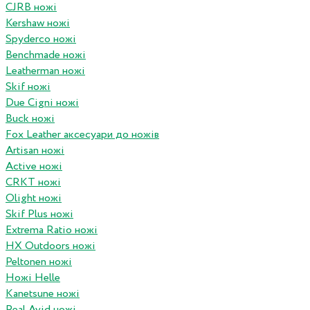
CJRB ножі
Kershaw ножі
Spyderco ножі
Benchmade ножі
Leatherman ножі
Skif ножі
Due Cigni ножі
Buck ножі
Fox Leather аксесуари до ножів
Artisan ножі
Active ножі
CRKT ножі
Olight ножі
Skif Plus ножі
Extrema Ratio ножі
HX Outdoors ножі
Peltonen ножі
Ножі Helle
Kanetsune ножі
Real Avid ножі