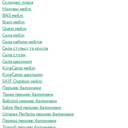
Складані ліжка
Надувні меблі
BRS меблі
Brain меблі
Quest меблі
Сила меблі
Сила набори меблів
Сила стільці та крісла
Сила столи
Сила шезлонги
KingCamp меблі
KingCamp шезлонги
SKIF Outdoor меблі
Перцеві балончики
Терен перцеві балончики
Ballistol перцеві балончики
Sabre Red перцеві балончики
Umarex Perfecta перцеві балончики
Перець перцеві балончики
Тризуб перцеві балончики