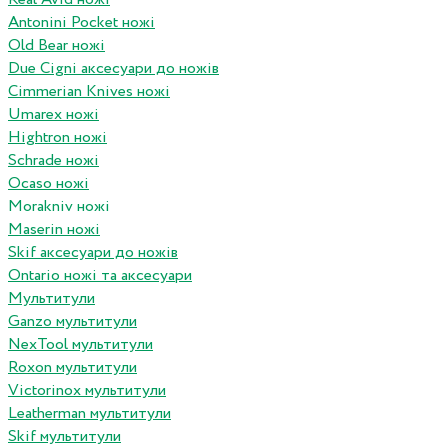
Antonini Pocket ножі
Old Bear ножі
Due Cigni аксесуари до ножів
Cimmerian Knives ножі
Umarex ножі
Hightron ножі
Schrade ножі
Ocaso ножі
Morakniv ножі
Maserin ножі
Skif аксесуари до ножів
Ontario ножі та аксесуари
Мультитули
Ganzo мультитули
NexTool мультитули
Roxon мультитули
Victorinox мультитули
Leatherman мультитули
Skif мультитули