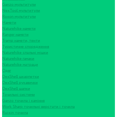
Ganzo мультитули
NexTool мультитули
Roxon мультитули
Намети
Naturehike намети
Ranger намети
Tramp намети, тенти
Туристичне спорядження
Naturehike спальні мішки
Naturehike гамаки
Naturehike матраци
Одяг
DexShell шкарпетки
DexShell рукавички
DexShell шапки
Точильні системи
Ganzo точила і каміння
Work Sharp точильні верстати і точила
Ruixin точила