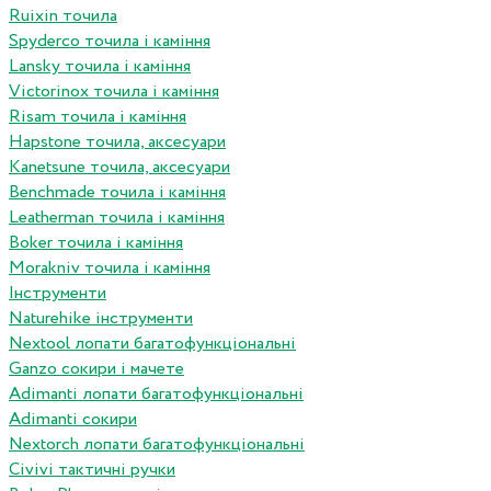
Ruixin точила
Spyderco точила і каміння
Lansky точила і каміння
Victorinox точила і каміння
Risam точила і каміння
Hapstone точила, аксесуари
Kanetsune точила, аксесуари
Benchmade точила і каміння
Leatherman точила і каміння
Boker точила і каміння
Morakniv точила і каміння
Інструменти
Naturehike інструменти
Nextool лопати багатофункціональні
Ganzo сокири і мачете
Adimanti лопати багатофункціональні
Adimanti сокири
Nextorch лопати багатофункціональні
Сivivi тактичні ручки