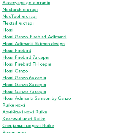
Аксесуари до ліхтарів
Nextorch ліхтарі
NexTool ліхтарі
Flextail ліхтарі
Ножі
Ножі Ganzo-Firebird-Adimanti
Ножі Adimanti Skimen design
Ножі Firebird
Ножі Firebird 7а серія
Ножі Firebird FH серія
Ножі Ganzo
Ножі Ganzo 6а серія
Ножі Ganzo 8а серія
Ножі Ganzo 7а серія
Ножі Adimanti Samson by Ganzo
Ruike ножі
Армійські ножі Ruike
Класичні ножі Ruike
Спеціальні моделі Ruike
Roxon ножi