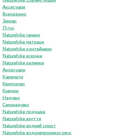
Naturehike спальні мішки
Аксесуари
Всесезонні
Зимові
Літні
Naturehike гамаки
Naturehike матраци
Naturehike контейнери
Naturehike візочки
Naturehike килимки
Аксесуари
Каремати
Кемпінгові
Ковдри
Надувні
Самонадувні
Naturehike подушки
Naturehike взуття
Naturehike водний спорт
Naturehike водонепроникні речі