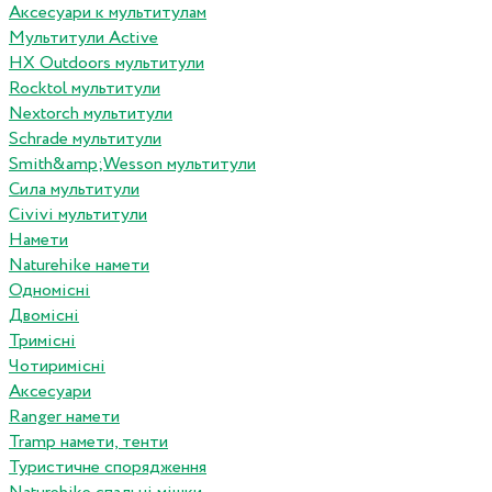
Аксесуари к мультитулам
Мультитули Active
HX Outdoors мультитули
Rocktol мультитули
Nextorch мультитули
Schrade мультитули
Smith&amp;Wesson мультитули
Сила мультитули
Civivi мультитули
Намети
Naturehike намети
Одномісні
Двомісні
Тримісні
Чотиримісні
Аксесуари
Ranger намети
Tramp намети, тенти
Туристичне спорядження