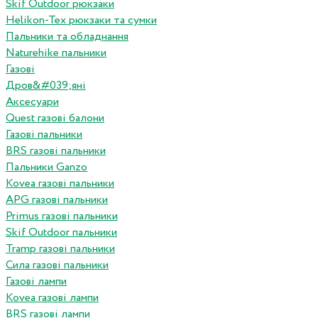
Skif Outdoor рюкзаки
Helikon-Tex рюкзаки та сумки
Пальники та обладнання
Naturehike пальники
Газові
Дров&#039;яні
Аксесуари
Quest газові балони
Газові пальники
BRS газові пальники
Пальники Ganzo
Kovea газові пальники
APG газові пальники
Primus газові пальники
Skif Outdoor пальники
Tramp газові пальники
Сила газові пальники
Газові лампи
Kovea газові лампи
BRS газові лампи