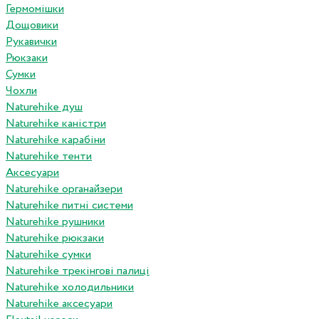
Гермомішки
Дощовики
Рукавички
Рюкзаки
Сумки
Чохли
Naturehike душ
Naturehike каністри
Naturehike карабіни
Naturehike тенти
Аксесуари
Naturehike органайзери
Naturehike питні системи
Naturehike рушники
Naturehike рюкзаки
Naturehike сумки
Naturehike трекінгові палиці
Naturehike холодильники
Naturehike аксесуари