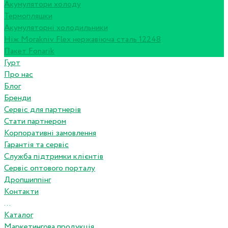
Акумулятори холоду
Термопляшки
Акумуляторні холодильники
Ніж Morakniv Flex нержавіюча сталь 12248
Пакет Fonarik
Гурт
Про нас
Блог
Бренди
Сервіс для партнерів
Стати партнером
Корпоративні замовлення
Гарантія та сервіс
Служба підтримки клієнтів
Сервіс оптового порталу
Дропшиппінг
Контакти
...
Каталог
Маркетингова продукція