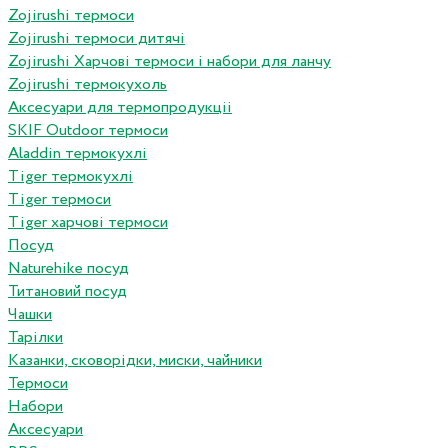
Zojirushi термоси
Zojirushi термоси дитячі
Zojirushi Харчові термоси і набори для ланчу
Zojirushi термокухоль
Аксесуари для термопродукціі
SKIF Outdoor термоси
Aladdin термокухлі
Tiger термокухлі
Tiger термоси
Tiger харчові термоси
Посуд
Naturehike посуд
Титановий посуд
Чашки
Тарілки
Казанки, сковорідки, миски, чайники
Термоси
Набори
Аксесуари