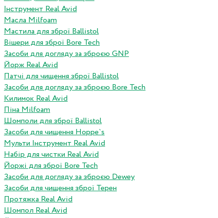
Інструмент Real Avid
Масла Milfoam
Мастила для зброї Ballistol
Вішери для зброї Bore Tech
Засоби для догляду за зброєю GNP
Йорж Real Avid
Патчі для чищення зброї Ballistol
Засоби для догляду за зброєю Bore Tech
Килимок Real Avid
Піна Milfoam
Шомполи для зброї Ballistol
Засоби для чищення Hoppe`s
Мульти Інструмент Real Avid
Набір для чистки Real Avid
Йоржі для зброї Bore Tech
Засоби для догляду за зброєю Dewey
Засоби для чищення зброї Терен
Протяжка Real Avid
Шомпол Real Avid