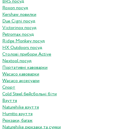
BRS посуд
Roxon посуд
Kershaw ловилки
Due Cigni посуд
Victorinox посуд
Petromax посуд
Ridge Monkey посуд
HX Outdoors посуд
Столові прибори Active
Nextool посуд
Портативні кавоварки
Wacaco кавоварки
Wacaco аксесуари
Спорт
Cold Steel бейсбольні біти
Взуття
Naturehike взуття
Humtto взуття
Рюкзаки, багаж
Naturehike рюкзаки та сумки