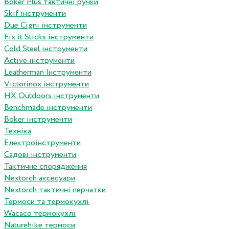
Boker Plus тактичні ручки
Skif інструменти
Due Cigni інструменти
Fix it Sticks інструменти
Сold Steel інструменти
Active інструменти
Leatherman Інструменти
Victorinox інструменти
HX Outdoors інструменти
Benchmade інструменти
Boker інструменти
Техніка
Електроінструменти
Садові інструменти
Тактичне спорядження
Nextorch аксесуари
Nextorch тактичні перчатки
Термоси та термокухлі
Wacaco термокухлі
Naturehike термоси