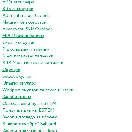
APG аксесуари
BRS аксесуари
Adimanti газові балони
Naturehike аксесуари
Аксесуари Skif Outdoor
HPCR газові балони
Сила аксесуари
Рідкопаливні пальники
Мультипаливні пальники
BRS Мультипаливні пальники
Окуляри
Select окуляри
Umarex окуляри
WoSport окуляри та захисні маски
Засоби гігієни
Одноразовий душ ESTEM
Присипка для ніг ESTEM
Засоби догляду за зброєю
Вішери для зброї Ballistol
Засоби для чищення зброї