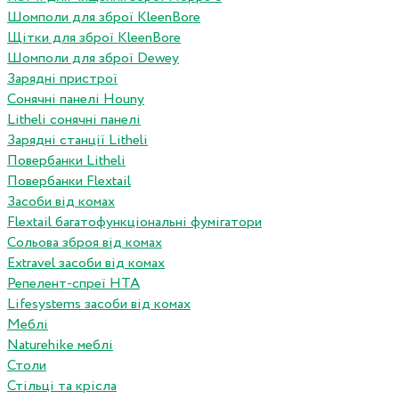
Шомполи для зброї KleenBore
Щітки для зброї KleenBore
Шомполи для зброї Dewey
Зарядні пристрої
Сонячні панелі Houny
Litheli сонячні панелі
Зарядні станції Litheli
Повербанки Litheli
Повербанки Flextail
Засоби від комах
Flextail багатофункціональні фумігатори
Сольова зброя від комах
Extravel засоби від комах
Репелент-спреї HTA
Lifesystems засоби від комах
Меблі
Naturehike меблі
Столи
Стільці та крісла