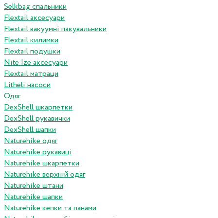
Selkbag спальники
Flextail аксесуари
Flextail вакуумні пакувальники
Flextail килимки
Flextail подушки
Nite Ize аксесуари
Flextail матраци
Litheli насоси
Одяг
DexShell шкарпетки
DexShell рукавички
DexShell шапки
Naturehike одяг
Naturehike рукавиці
Naturehike шкарпетки
Naturehike верхній одяг
Naturehike штани
Naturehike шапки
Naturehike кепки та панами