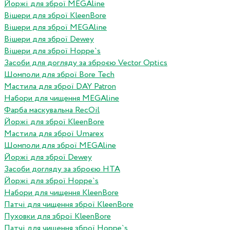
Йоржі для зброї MEGAline
Вішери для зброї KleenBore
Вішери для зброї MEGAline
Вішери для зброї Dewey
Вішери для зброї Hoppe`s
Засоби для догляду за зброєю Vector Optics
Шомполи для зброї Bore Tech
Мастила для зброї DAY Patron
Набори для чищення MEGAline
Фарба маскувальна RecOil
Йоржі для зброї KleenBore
Мастила для зброї Umarex
Шомполи для зброї MEGAline
Йоржі для зброї Dewey
Засоби догляду за зброєю HTA
Йоржі для зброї Hoppe`s
Набори для чищення KleenBore
Патчі для чищення зброї KleenBore
Пуховки для зброї KleenBore
Патчі для чищення зброї Hoppe`s