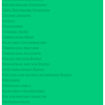
Ballistol перцеві балончики
Sabre Red перцеві балончики
Оптичні прилади
Біноклі
Монокуляри
Підзорні труби
Пневматична зброя
Аксесуари для пневматики
Пневматичні гвинтівки
Пневматичні пістолети
Масла і мастила Brunox
Велосипедні мастила Brunox
Інгібітори корозії Brunox
Мастила для догляду за карбоном Brunox
Риболовля
Рибальські снасті
Аксесуари для риболовлі
Все для монтажу оснастки
Термопродукція