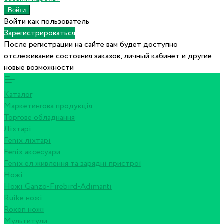
Войти как пользователь
Зарегистрироваться
После регистрации на сайте вам будет доступно
отслеживание состояния заказов, личный кабинет и другие
новые возможности
Каталог
Маркетингова продукція
Торгове обладнання
Ліхтарі
Fenix ліхтарі
Fenix аксесуари
Fenix ел живлення та зарядні пристрої
Ножі
Ножі Ganzo-Firebird-Adimanti
Ruike ножі
Roxon ножi
Мультитули