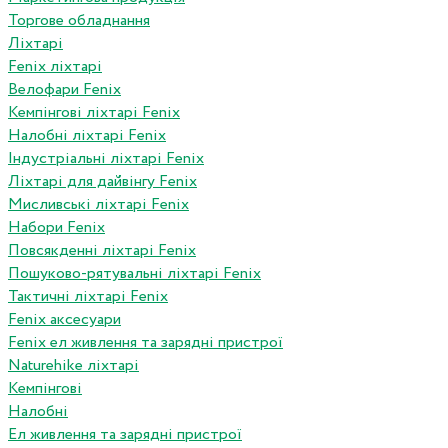
Торгове обладнання
Ліхтарі
Fenix ліхтарі
Велофари Fenix
Кемпінгові ліхтарі Fenix
Налобні ліхтарі Fenix
Індустріальні ліхтарі Fenix
Ліхтарі для дайвінгу Fenix
Мисливські ліхтарі Fenix
Набори Fenix
Повсякденні ліхтарі Fenix
Пошуково-рятувальні ліхтарі Fenix
Тактичні ліхтарі Fenix
Fenix аксесуари
Fenix ел живлення та зарядні пристрої
Naturehike ліхтарі
Кемпінгові
Налобні
Ел живлення та зарядні пристрої