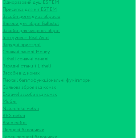
Одноразовий душ ESTEM
Присипка для ніг ESTEM
Засоби догляду за зброєю
Вішери для зброї Ballistol
Засоби для чищення зброї
Інструмент Real Avid
Зарядні пристрої
Сонячні панелі Houny
Litheli сонячні панелі
Зарядні станції Litheli
Засоби від комах
Flextail багатофункціональні фумігатори
Сольова зброя від комах
Extravel засоби від комах
Меблі
Naturehike меблі
BRS меблі
Brain меблі
Перцеві балончики
Терен перцеві балончики