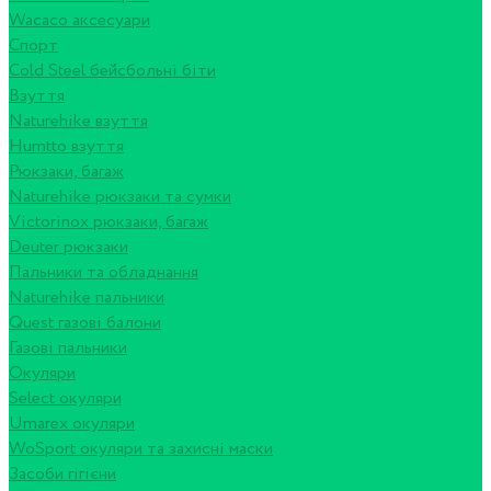
Wacaco аксесуари
Спорт
Cold Steel бейсбольні біти
Взуття
Naturehike взуття
Humtto взуття
Рюкзаки, багаж
Naturehike рюкзаки та сумки
Victorinox рюкзаки, багаж
Deuter рюкзаки
Пальники та обладнання
Naturehike пальники
Quest газові балони
Газові пальники
Окуляри
Select окуляри
Umarex окуляри
WoSport окуляри та захисні маски
Засоби гігієни