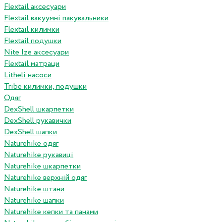
Flextail аксесуари
Flextail вакуумні пакувальники
Flextail килимки
Flextail подушки
Nite Ize аксесуари
Flextail матраци
Litheli насоси
Tribe килимки, подушки
Одяг
DexShell шкарпетки
DexShell рукавички
DexShell шапки
Naturehike одяг
Naturehike рукавиці
Naturehike шкарпетки
Naturehike верхній одяг
Naturehike штани
Naturehike шапки
Naturehike кепки та панами