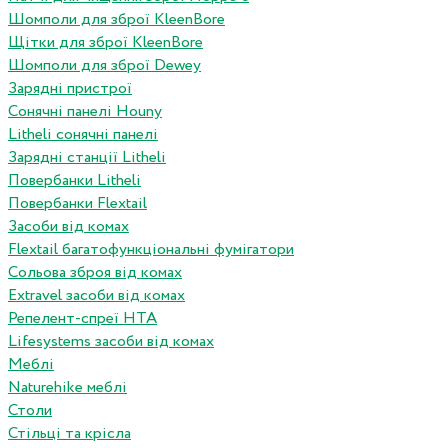
Шомполи для зброї KleenBore
Щітки для зброї KleenBore
Шомполи для зброї Dewey
Зарядні пристрої
Сонячні панелі Houny
Litheli сонячні панелі
Зарядні станції Litheli
Повербанки Litheli
Повербанки Flextail
Засоби від комах
Flextail багатофункціональні фумігатори
Сольова зброя від комах
Extravel засоби від комах
Репелент-спреї HTA
Lifesystems засоби від комах
Меблі
Naturehike меблі
Столи
Стільці та крісла