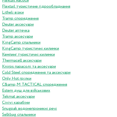
Flextail насоси
Flextail туристичне гідрообладнання
Litheli візки
Tramp спорядження
Deuter аксесуари
Deuter аптечка
Tramp аксесуари
KingCamp спальники
KingCamp туристичні килимки
Кемпинг туристичні килимки
Thermacell аксесуари
Knirps парасолі та аксесуари
Cold Steel спорядження та аксесуари
Only Hot грілки
C&amp;M TACTICAL спорядження
Estem душ для військових
Tekmat аксесуари
Сivivi карабіни
Snugpak водонепроникні речі
Selkbag спальники