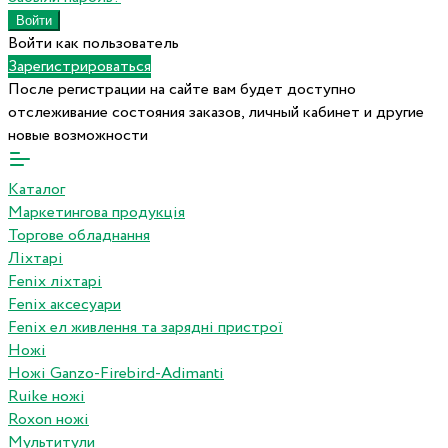
Войти как пользователь
Зарегистрироваться
После регистрации на сайте вам будет доступно
отслеживание состояния заказов, личный кабинет и другие
новые возможности
Каталог
Маркетингова продукція
Торгове обладнання
Ліхтарі
Fenix ліхтарі
Fenix аксесуари
Fenix ел живлення та зарядні пристрої
Ножі
Ножі Ganzo-Firebird-Adimanti
Ruike ножі
Roxon ножi
Мультитули