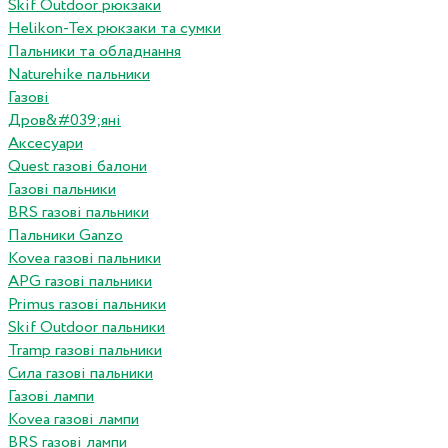
Skif Outdoor рюкзаки
Helikon-Tex рюкзаки та сумки
Пальники та обладнання
Naturehike пальники
Газові
Дров&#039;яні
Аксесуари
Quest газові балони
Газові пальники
BRS газові пальники
Пальники Ganzo
Kovea газові пальники
APG газові пальники
Primus газові пальники
Skif Outdoor пальники
Tramp газові пальники
Сила газові пальники
Газові лампи
Kovea газові лампи
BRS газові лампи