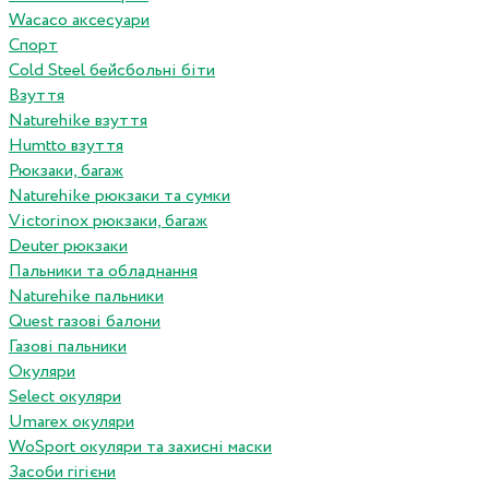
Wacaco аксесуари
Спорт
Cold Steel бейсбольні біти
Взуття
Naturehike взуття
Humtto взуття
Рюкзаки, багаж
Naturehike рюкзаки та сумки
Victorinox рюкзаки, багаж
Deuter рюкзаки
Пальники та обладнання
Naturehike пальники
Quest газові балони
Газові пальники
Окуляри
Select окуляри
Umarex окуляри
WoSport окуляри та захисні маски
Засоби гігієни