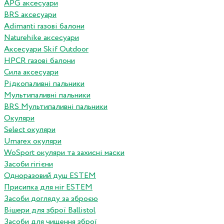
APG аксесуари
BRS аксесуари
Adimanti газові балони
Naturehike аксесуари
Аксесуари Skif Outdoor
HPCR газові балони
Сила аксесуари
Рідкопаливні пальники
Мультипаливні пальники
BRS Мультипаливні пальники
Окуляри
Select окуляри
Umarex окуляри
WoSport окуляри та захисні маски
Засоби гігієни
Одноразовий душ ESTEM
Присипка для ніг ESTEM
Засоби догляду за зброєю
Вішери для зброї Ballistol
Засоби для чищення зброї