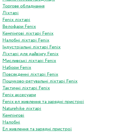
Торгове обладнання
Ліхтарі
Fenix ліхтарі
Велофари Fenix
Кемпінгові ліхтарі Fenix
Налобні ліхтарі Fenix
Індустріальні ліхтарі Fenix
Ліхтарі для дайвінгу Fenix
Мисливські ліхтарі Fenix
Набори Fenix
Повсякденні ліхтарі Fenix
Пошуково-рятувальні ліхтарі Fenix
Тактичні ліхтарі Fenix
Fenix аксесуари
Fenix ел живлення та зарядні пристрої
Naturehike ліхтарі
Кемпінгові
Налобні
Ел живлення та зарядні пристрої