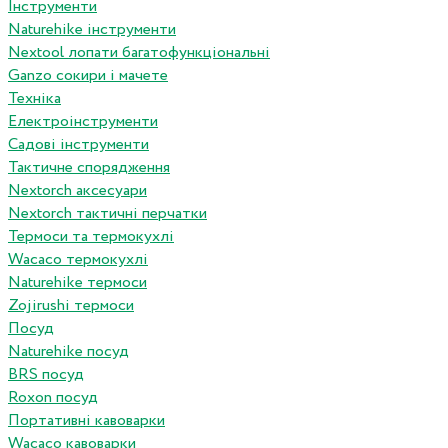
Інструменти
Naturehike інструменти
Nextool лопати багатофункціональні
Ganzo сокири і мачете
Техніка
Електроінструменти
Садові інструменти
Тактичне спорядження
Nextorch аксесуари
Nextorch тактичні перчатки
Термоси та термокухлі
Wacaco термокухлі
Naturehike термоси
Zojirushi термоси
Посуд
Naturehike посуд
BRS посуд
Roxon посуд
Портативні кавоварки
Wacaco кавоварки