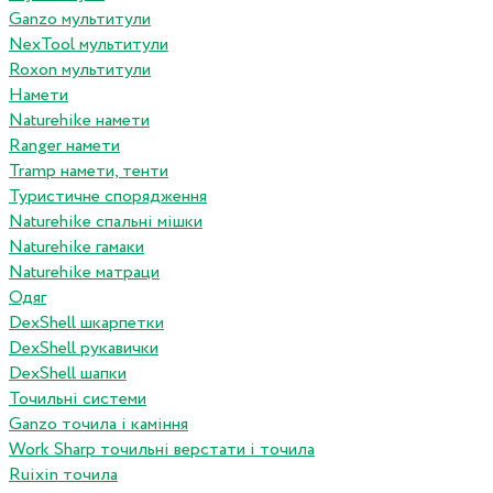
Ganzo мультитули
NexTool мультитули
Roxon мультитули
Намети
Naturehike намети
Ranger намети
Tramp намети, тенти
Туристичне спорядження
Naturehike спальні мішки
Naturehike гамаки
Naturehike матраци
Одяг
DexShell шкарпетки
DexShell рукавички
DexShell шапки
Точильні системи
Ganzo точила і каміння
Work Sharp точильні верстати і точила
Ruixin точила