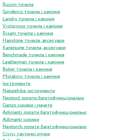
Ruixin точила
Spyderco точила і каміння
Lansky точила і каміння
Victorinox точила і каміння
Risam точила і каміння
Hapstone точила, аксесуари
Kanetsune точила, аксесуари
Benchmade точила і каміння
Leatherman точила і каміння
Boker точила і каміння
Morakniv точила і каміння
Інструменти
Naturehike інструменти
Nextool лопати багатофункціональні
Ganzo сокири і мачете
Adimanti лопати багатофункціональні
Adimanti сокири
Nextorch лопати багатофункціональні
Сivivi тактичні ручки