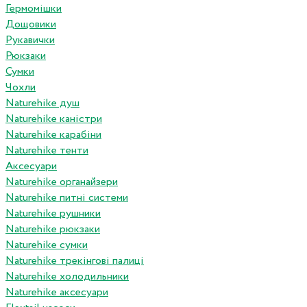
Гермомішки
Дощовики
Рукавички
Рюкзаки
Сумки
Чохли
Naturehike душ
Naturehike каністри
Naturehike карабіни
Naturehike тенти
Аксесуари
Naturehike органайзери
Naturehike питні системи
Naturehike рушники
Naturehike рюкзаки
Naturehike сумки
Naturehike трекінгові палиці
Naturehike холодильники
Naturehike аксесуари