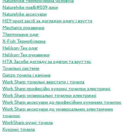
Naturehike термобілизна чоловіча
Naturehike пов&#039;язки
Naturehike аксесуари
HEY-sport засіб за доглядом одягу і взуття
Mechanix рукавички
Thermowave одяг
X-Fish Термобілизна
Helikon-Tex одяг
Helikon-Tex рукавички
HTA Засоби догляду за одягом та взуттяс
Точильні системи
Ganzo точила і каміння
Work Sharp точильні верстати і точила
Work Sharp професiйнi кухоннi точилки электричнi
Work Sharp унiверсальнi точилки электричнi
Work Sharp аксесуари до професiйних кухонних точилок
Work Sharp аксесуари до унiверсальних электричних
точилок
WorkSharp ручні точила
Кухонні точила