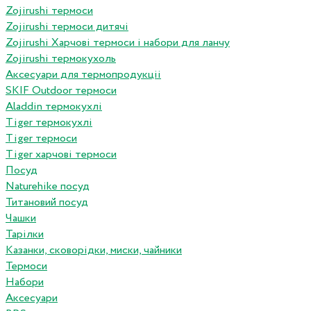
Zojirushi термоси
Zojirushi термоси дитячі
Zojirushi Харчові термоси і набори для ланчу
Zojirushi термокухоль
Аксесуари для термопродукціі
SKIF Outdoor термоси
Aladdin термокухлі
Tiger термокухлі
Tiger термоси
Tiger харчові термоси
Посуд
Naturehike посуд
Титановий посуд
Чашки
Тарілки
Казанки, сковорідки, миски, чайники
Термоси
Набори
Аксесуари