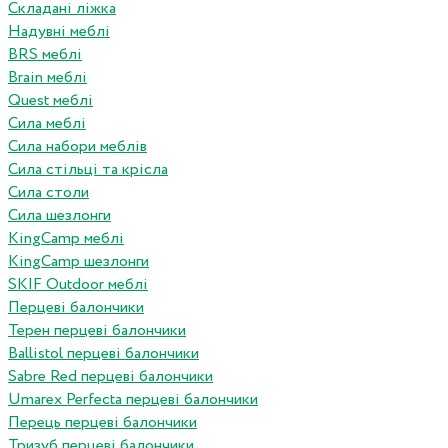
Складані ліжка
Надувні меблі
BRS меблі
Brain меблі
Quest меблі
Сила меблі
Сила набори меблів
Сила стільці та крісла
Сила столи
Сила шезлонги
KingCamp меблі
KingCamp шезлонги
SKIF Outdoor меблі
Перцеві балончики
Терен перцеві балончики
Ballistol перцеві балончики
Sabre Red перцеві балончики
Umarex Perfecta перцеві балончики
Перець перцеві балончики
Тризуб перцеві балончики