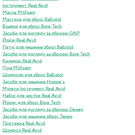
Інструмент Real Avid
Масла Milfoam
Мастила для зброї Ballistol
Вішери для зброї Bore Tech
Засоби для догляду за зброєю GNP
Йорж Real Avid
Патчі для чищення зброї Ballistol
Засоби для догляду за зброєю Bore Tech
Килимок Real Avid
Піна Milfoam
Шомполи для зброї Ballistol
Засоби для чищення Hoppe`s
Мульти Інструмент Real Avid
Набір для чистки Real Avid
Йоржі для зброї Bore Tech
Засоби для догляду за зброєю Dewey
Засоби для чищення зброї Терен
Протяжка Real Avid
Шомпол Real Avid