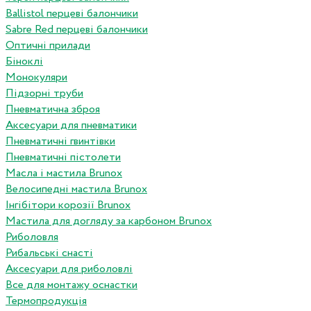
Ballistol перцеві балончики
Sabre Red перцеві балончики
Оптичні прилади
Біноклі
Монокуляри
Підзорні труби
Пневматична зброя
Аксесуари для пневматики
Пневматичні гвинтівки
Пневматичні пістолети
Масла і мастила Brunox
Велосипедні мастила Brunox
Інгібітори корозії Brunox
Мастила для догляду за карбоном Brunox
Риболовля
Рибальські снасті
Аксесуари для риболовлі
Все для монтажу оснастки
Термопродукція