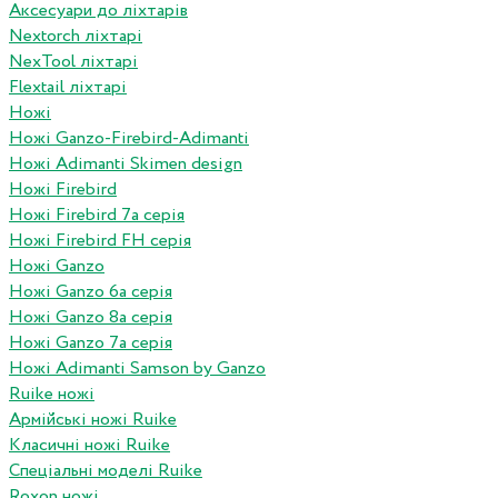
Аксесуари до ліхтарів
Nextorch ліхтарі
NexTool ліхтарі
Flextail ліхтарі
Ножі
Ножі Ganzo-Firebird-Adimanti
Ножі Adimanti Skimen design
Ножі Firebird
Ножі Firebird 7а серія
Ножі Firebird FH серія
Ножі Ganzo
Ножі Ganzo 6а серія
Ножі Ganzo 8а серія
Ножі Ganzo 7а серія
Ножі Adimanti Samson by Ganzo
Ruike ножі
Армійські ножі Ruike
Класичні ножі Ruike
Спеціальні моделі Ruike
Roxon ножi