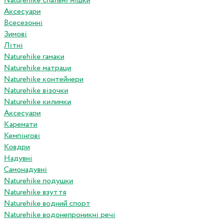
Naturehike спальні мішки
Аксесуари
Всесезонні
Зимові
Літні
Naturehike гамаки
Naturehike матраци
Naturehike контейнери
Naturehike візочки
Naturehike килимки
Аксесуари
Каремати
Кемпінгові
Ковдри
Надувні
Самонадувні
Naturehike подушки
Naturehike взуття
Naturehike водний спорт
Naturehike водонепроникні речі