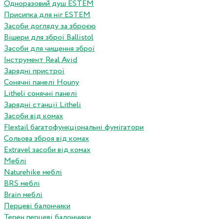
Одноразовий душ ESTEM
Присипка для ніг ESTEM
Засоби догляду за зброєю
Вішери для зброї Ballistol
Засоби для чищення зброї
Інструмент Real Avid
Зарядні пристрої
Сонячні панелі Houny
Litheli сонячні панелі
Зарядні станції Litheli
Засоби від комах
Flextail багатофункціональні фумігатори
Сольова зброя від комах
Extravel засоби від комах
Меблі
Naturehike меблі
BRS меблі
Brain меблі
Перцеві балончики
Терен перцеві балончики