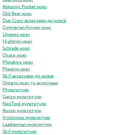
Antonini Pocket ножі
Old Bear ножі
Due Cigni аксесуари до ножів
Cimmerian Knives ножі
Umarex ножі
Hightron ножі
Schrade ножі
Ocaso ножі
Morakniv ножі
Maserin ножі
Skif аксесуари до ножів
Ontario ножі та аксесуари
Мультитули
Ganzo мультитули
NexTool мультитули
Roxon мультитули
Victorinox мультитули
Leatherman мультитули
Skif мультитули