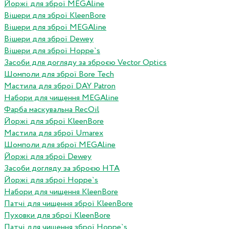
Йоржі для зброї MEGAline
Вішери для зброї KleenBore
Вішери для зброї MEGAline
Вішери для зброї Dewey
Вішери для зброї Hoppe`s
Засоби для догляду за зброєю Vector Optics
Шомполи для зброї Bore Tech
Мастила для зброї DAY Patron
Набори для чищення MEGAline
Фарба маскувальна RecOil
Йоржі для зброї KleenBore
Мастила для зброї Umarex
Шомполи для зброї MEGAline
Йоржі для зброї Dewey
Засоби догляду за зброєю HTA
Йоржі для зброї Hoppe`s
Набори для чищення KleenBore
Патчі для чищення зброї KleenBore
Пуховки для зброї KleenBore
Патчі для чищення зброї Hoppe`s