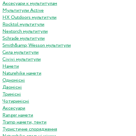
Аксесуари к мультитулам
Мультитули Active
HX Outdoors мультитули
Rocktol мультитули
Nextorch мультитули
Schrade мультитули
Smith&amp;Wesson мультитули
Сила мультитули
Civivi мультитули
Намети
Naturehike намети
Одномісні
Двомісні
Тримісні
Чотиримісні
Аксесуари
Ranger намети
Tramp намети, тенти
Туристичне спорядження