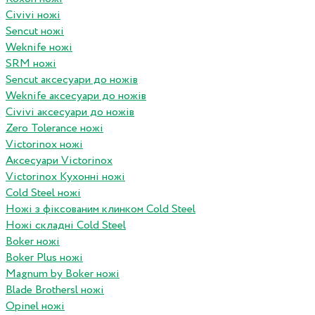
Civivi ножі
Sencut ножі
Weknife ножі
SRM ножі
Sencut аксесуари до ножів
Weknife аксесуари до ножів
Civivi аксесуари до ножів
Zero Tolerance ножі
Victorinox ножі
Аксесуари Victorinox
Victorinox Кухонні ножі
Cold Steel ножі
Ножі з фіксованим клинком Cold Steel
Ножі складні Cold Steel
Boker ножі
Boker Plus ножі
Magnum by Boker ножі
Blade Brothersl ножі
Opinel ножі