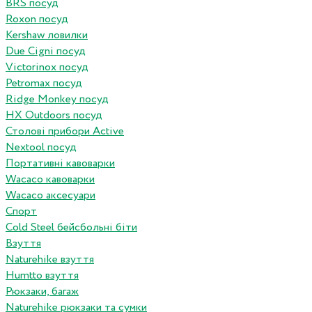
BRS посуд
Roxon посуд
Kershaw ловилки
Due Cigni посуд
Victorinox посуд
Petromax посуд
Ridge Monkey посуд
HX Outdoors посуд
Столові прибори Active
Nextool посуд
Портативні кавоварки
Wacaco кавоварки
Wacaco аксесуари
Спорт
Cold Steel бейсбольні біти
Взуття
Naturehike взуття
Humtto взуття
Рюкзаки, багаж
Naturehike рюкзаки та сумки