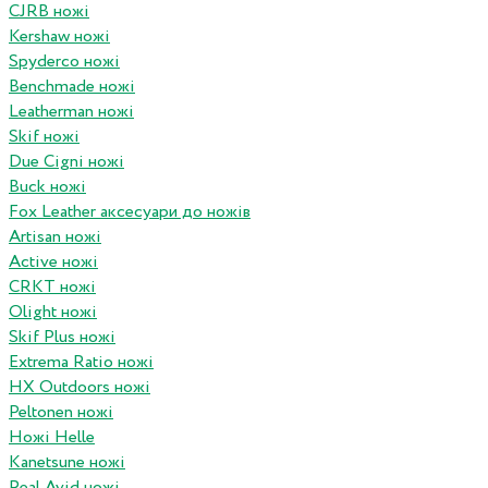
CJRB ножі
Kershaw ножі
Spyderco ножі
Benchmade ножі
Leatherman ножі
Skif ножі
Due Cigni ножі
Buck ножі
Fox Leather аксесуари до ножів
Artisan ножі
Active ножі
CRKT ножі
Olight ножі
Skif Plus ножі
Extrema Ratio ножі
HX Outdoors ножі
Peltonen ножі
Ножі Helle
Kanetsune ножі
Real Avid ножі