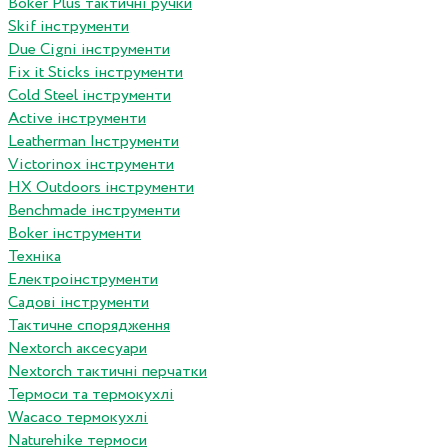
Boker Plus тактичні ручки
Skif інструменти
Due Cigni інструменти
Fix it Sticks інструменти
Сold Steel інструменти
Active інструменти
Leatherman Інструменти
Victorinox інструменти
HX Outdoors інструменти
Benchmade інструменти
Boker інструменти
Техніка
Електроінструменти
Садові інструменти
Тактичне спорядження
Nextorch аксесуари
Nextorch тактичні перчатки
Термоси та термокухлі
Wacaco термокухлі
Naturehike термоси