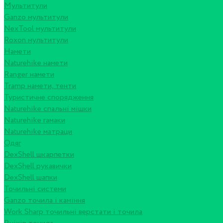
Мультитули
Ganzo мультитули
NexTool мультитули
Roxon мультитули
Намети
Naturehike намети
Ranger намети
Tramp намети, тенти
Туристичне спорядження
Naturehike спальні мішки
Naturehike гамаки
Naturehike матраци
Одяг
DexShell шкарпетки
DexShell рукавички
DexShell шапки
Точильні системи
Ganzo точила і каміння
Work Sharp точильні верстати і точила