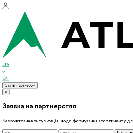
UA
EN
Стати партнером
×
Заявка на партнерство
Безкоштовна консультація щодо формування асортименту для
Чекаю дз