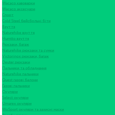
Wacaco кавоварки
Wacaco аксесуари
Спорт
Cold Steel бейсбольні біти
Взуття
Naturehike взуття
Humtto взуття
Рюкзаки, багаж
Naturehike рюкзаки та сумки
Victorinox рюкзаки, багаж
Deuter рюкзаки
Пальники та обладнання
Naturehike пальники
Quest газові балони
Газові пальники
Окуляри
Select окуляри
Umarex окуляри
WoSport окуляри та захисні маски