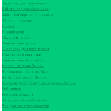
Терен перцеві балончики
Ballistol перцеві балончики
Sabre Red перцеві балончики
Оптичні прилади
Біноклі
Монокуляри
Підзорні труби
Пневматична зброя
Аксесуари для пневматики
Пневматичні гвинтівки
Пневматичні пістолети
Масла і мастила Brunox
Велосипедні мастила Brunox
Інгібітори корозії Brunox
Мастила для догляду за карбоном Brunox
Риболовля
Рибальські снасті
Аксесуари для риболовлі
Все для монтажу оснастки