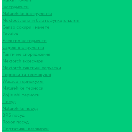
Ruixin точила
Інструменти
Naturehike інструменти
Nextool лопати багатофункціональні
Ganzo сокири і мачете
Техніка
Електроінструменти
Садові інструменти
Тактичне спорядження
Nextorch аксесуари
Nextorch тактичні перчатки
Термоси та термокухлі
Wacaco термокухлі
Naturehike термоси
Zojirushi термоси
Посуд
Naturehike посуд
BRS посуд
Roxon посуд
Портативні кавоварки