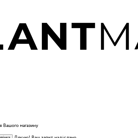
 Вашого магазину
Дякую! Ваш запит надіслано.
вінка