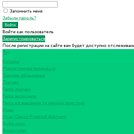
Запомнить меня
Забыли пароль?
Войти как пользователь
Зарегистрироваться
После регистрации на сайте вам будет доступно отслеживани
Каталог
Маркетингова продукція
Торгове обладнання
Ліхтарі
Fenix ліхтарі
Fenix аксесуари
Fenix ел живлення та зарядні пристрої
Ножі
Ножі Ganzo-Firebird-Adimanti
Ruike ножі
Roxon ножi