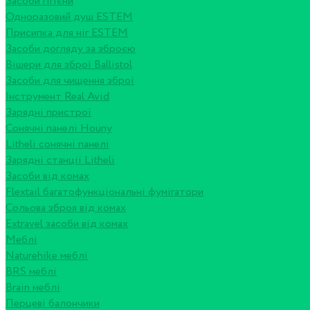
Засоби гігієни
Одноразовий душ ESTEM
Присипка для ніг ESTEM
Засоби догляду за зброєю
Вішери для зброї Ballistol
Засоби для чищення зброї
Інструмент Real Avid
Зарядні пристрої
Сонячні панелі Houny
Litheli сонячні панелі
Зарядні станції Litheli
Засоби від комах
Flextail багатофункціональні фумігатори
Сольова зброя від комах
Extravel засоби від комах
Меблі
Naturehike меблі
BRS меблі
Brain меблі
Перцеві балончики