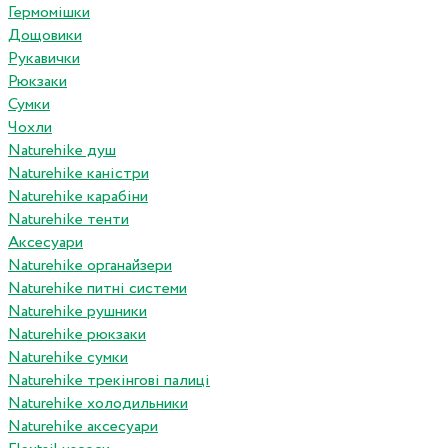
Гермомішки
Дощовики
Рукавички
Рюкзаки
Сумки
Чохли
Naturehike душ
Naturehike каністри
Naturehike карабіни
Naturehike тенти
Аксесуари
Naturehike органайзери
Naturehike питні системи
Naturehike рушники
Naturehike рюкзаки
Naturehike сумки
Naturehike трекінгові палиці
Naturehike холодильники
Naturehike аксесуари