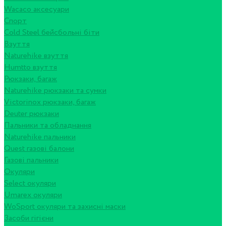
Wacaco аксесуари
Спорт
Cold Steel бейсбольні біти
Взуття
Naturehike взуття
Humtto взуття
Рюкзаки, багаж
Naturehike рюкзаки та сумки
Victorinox рюкзаки, багаж
Deuter рюкзаки
Пальники та обладнання
Naturehike пальники
Quest газові балони
Газові пальники
Окуляри
Select окуляри
Umarex окуляри
WoSport окуляри та захисні маски
Засоби гігієни