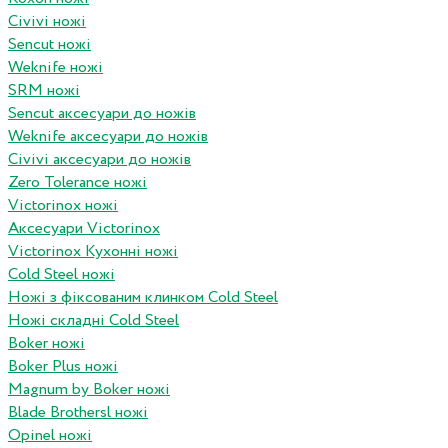
Civivi ножі
Sencut ножі
Weknife ножі
SRM ножі
Sencut аксесуари до ножів
Weknife аксесуари до ножів
Civivi аксесуари до ножів
Zero Tolerance ножі
Victorinox ножі
Аксесуари Victorinox
Victorinox Кухонні ножі
Cold Steel ножі
Ножі з фіксованим клинком Cold Steel
Ножі складні Cold Steel
Boker ножі
Boker Plus ножі
Magnum by Boker ножі
Blade Brothersl ножі
Opinel ножі