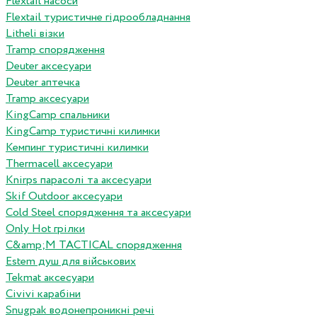
Flextail насоси
Flextail туристичне гідрообладнання
Litheli візки
Tramp спорядження
Deuter аксесуари
Deuter аптечка
Tramp аксесуари
KingCamp спальники
KingCamp туристичні килимки
Кемпинг туристичні килимки
Thermacell аксесуари
Knirps парасолі та аксесуари
Skif Outdoor аксесуари
Cold Steel спорядження та аксесуари
Only Hot грілки
C&amp;M TACTICAL спорядження
Estem душ для військових
Tekmat аксесуари
Сivivi карабіни
Snugpak водонепроникні речі