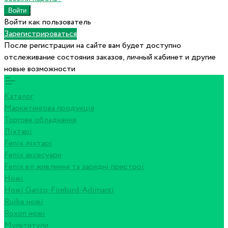
Войти как пользователь
Зарегистрироваться
После регистрации на сайте вам будет доступно
отслеживание состояния заказов, личный кабинет и другие
новые возможности
Каталог
Маркетингова продукція
Торгове обладнання
Ліхтарі
Fenix ліхтарі
Fenix аксесуари
Fenix ел живлення та зарядні пристрої
Ножі
Ножі Ganzo-Firebird-Adimanti
Ruike ножі
Roxon ножi
Мультитули