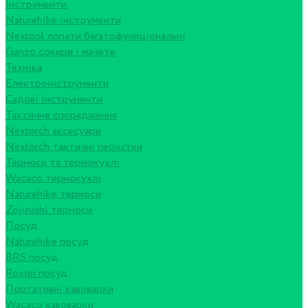
Інструменти
Naturehike інструменти
Nextool лопати багатофункціональні
Ganzo сокири і мачете
Техніка
Електроінструменти
Садові інструменти
Тактичне спорядження
Nextorch аксесуари
Nextorch тактичні перчатки
Термоси та термокухлі
Wacaco термокухлі
Naturehike термоси
Zojirushi термоси
Посуд
Naturehike посуд
BRS посуд
Roxon посуд
Портативні кавоварки
Wacaco кавоварки