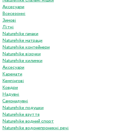
Naturehike спальні мішки
Аксесуари
Всесезонні
Зимові
Літні
Naturehike гамаки
Naturehike матраци
Naturehike контейнери
Naturehike візочки
Naturehike килимки
Аксесуари
Каремати
Кемпінгові
Ковдри
Надувні
Самонадувні
Naturehike подушки
Naturehike взуття
Naturehike водний спорт
Naturehike водонепроникні речі