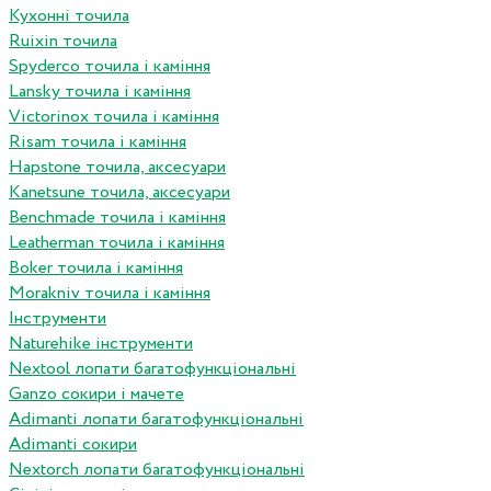
Кухонні точила
Ruixin точила
Spyderco точила і каміння
Lansky точила і каміння
Victorinox точила і каміння
Risam точила і каміння
Hapstone точила, аксесуари
Kanetsune точила, аксесуари
Benchmade точила і каміння
Leatherman точила і каміння
Boker точила і каміння
Morakniv точила і каміння
Інструменти
Naturehike інструменти
Nextool лопати багатофункціональні
Ganzo сокири і мачете
Adimanti лопати багатофункціональні
Adimanti сокири
Nextorch лопати багатофункціональні