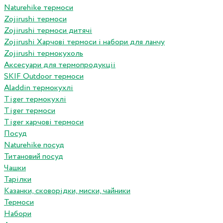
Naturehike термоси
Zojirushi термоси
Zojirushi термоси дитячі
Zojirushi Харчові термоси і набори для ланчу
Zojirushi термокухоль
Аксесуари для термопродукціі
SKIF Outdoor термоси
Aladdin термокухлі
Tiger термокухлі
Tiger термоси
Tiger харчові термоси
Посуд
Naturehike посуд
Титановий посуд
Чашки
Тарілки
Казанки, сковорідки, миски, чайники
Термоси
Набори