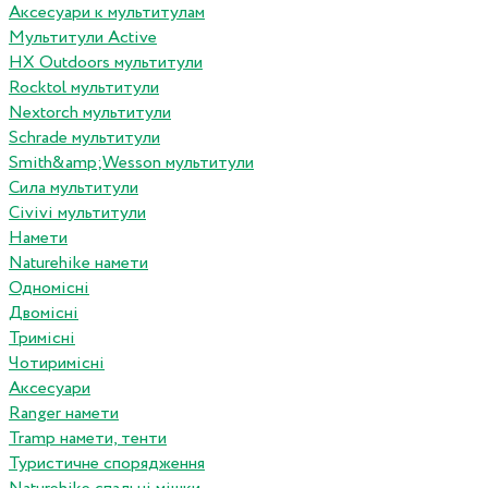
Аксесуари к мультитулам
Мультитули Active
HX Outdoors мультитули
Rocktol мультитули
Nextorch мультитули
Schrade мультитули
Smith&amp;Wesson мультитули
Сила мультитули
Civivi мультитули
Намети
Naturehike намети
Одномісні
Двомісні
Тримісні
Чотиримісні
Аксесуари
Ranger намети
Tramp намети, тенти
Туристичне спорядження