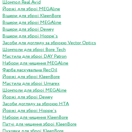
Шомпол Real Avid
Йоржі для зброї MEGAline
Вішери для зброї KleenBore
Вішери для зброї MEGAline
Вішери для зброї Dewey
Вішери для зброї Hoppe`s
Засоби для догляду за зброєю Vector Optics
Шомполи для зброї Bore Tech
Мастила для зброї DAY Patron
Набори для чищення MEGAline
Фарба маскувальна RecOil
Йоржі для зброї KleenBore
Мастила для зброї Umarex
Шомполи для зброї MEGAline
Йоржі для зброї Dewey
Засоби догляду за зброєю HTA
Йоржі для зброї Hoppe`s
Набори для чищення KleenBore
Патчі для чищення зброї KleenBore
Пуховки для зброї KleenBore