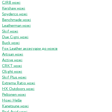
CJRB ножі
Kershaw ножі
Spyderco ножі
Benchmade ножі
Leatherman ножі
Skif ножі
Due Cigni ножі
Buck ножі
Fox Leather аксесуари до ножів
Artisan ножі
Active ножі
CRKT ножі
Olight ножі
Skif Plus ножі
Extrema Ratio ножі
HX Outdoors ножі
Peltonen ножі
Ножі Helle
Kanetsune ножі
Real Avid ножі