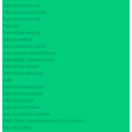
Ganzo мультитули
NexTool мультитули
Roxon мультитули
Намети
Naturehike намети
Ranger намети
Tramp намети, тенти
Туристичне спорядження
Naturehike спальні мішки
Naturehike гамаки
Naturehike матраци
Одяг
DexShell шкарпетки
DexShell рукавички
DexShell шапки
Точильні системи
Ganzo точила і каміння
Work Sharp точильні верстати і точила
Ruixin точила