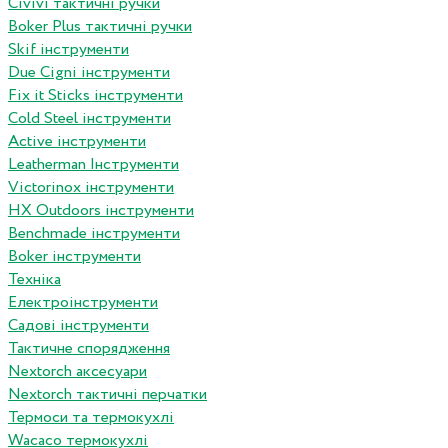
Сivivi тактичні ручки
Boker Plus тактичні ручки
Skif інструменти
Due Cigni інструменти
Fix it Sticks інструменти
Сold Steel інструменти
Active інструменти
Leatherman Інструменти
Victorinox інструменти
HX Outdoors інструменти
Benchmade інструменти
Boker інструменти
Техніка
Електроінструменти
Садові інструменти
Тактичне спорядження
Nextorch аксесуари
Nextorch тактичні перчатки
Термоси та термокухлі
Wacaco термокухлі