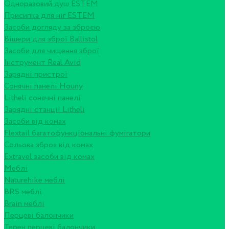
Одноразовий душ ESTEM
Присипка для ніг ESTEM
Засоби догляду за зброєю
Вішери для зброї Ballistol
Засоби для чищення зброї
Інструмент Real Avid
Зарядні пристрої
Сонячні панелі Houny
Litheli сонячні панелі
Зарядні станції Litheli
Засоби від комах
Flextail багатофункціональні фумігатори
Сольова зброя від комах
Extravel засоби від комах
Меблі
Naturehike меблі
BRS меблі
Brain меблі
Перцеві балончики
Терен перцеві балончики