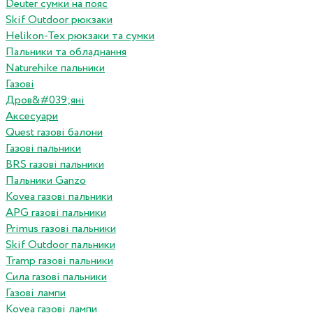
Deuter сумки на пояс
Skif Outdoor рюкзаки
Helikon-Tex рюкзаки та сумки
Пальники та обладнання
Naturehike пальники
Газові
Дров&#039;яні
Аксесуари
Quest газові балони
Газові пальники
BRS газові пальники
Пальники Ganzo
Kovea газові пальники
APG газові пальники
Primus газові пальники
Skif Outdoor пальники
Tramp газові пальники
Сила газові пальники
Газові лампи
Kovea газові лампи