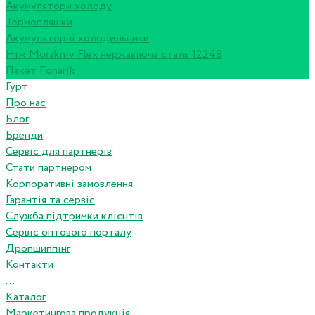
Акумулятори холоду
Термопляшки
Акумуляторні холодильники
Ніж Morakniv Flex нержавіюча сталь 12248
Пакет Fonarik
Гурт
Про нас
Блог
Бренди
Сервіс для партнерів
Стати партнером
Корпоративні замовлення
Гарантія та сервіс
Служба підтримки клієнтів
Сервіс оптового порталу
Дропшиппінг
Контакти
...
Каталог
Маркетингова продукція