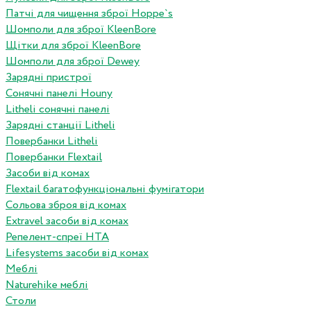
Патчі для чищення зброї Hoppe`s
Шомполи для зброї KleenBore
Щітки для зброї KleenBore
Шомполи для зброї Dewey
Зарядні пристрої
Сонячні панелі Houny
Litheli сонячні панелі
Зарядні станції Litheli
Повербанки Litheli
Повербанки Flextail
Засоби від комах
Flextail багатофункціональні фумігатори
Сольова зброя від комах
Extravel засоби від комах
Репелент-спреї HTA
Lifesystems засоби від комах
Меблі
Naturehike меблі
Столи