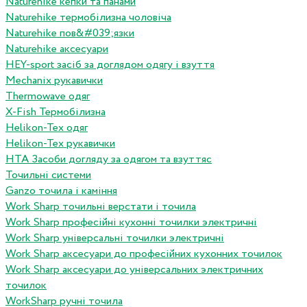
Naturehike кепки та панами
Naturehike термобілизна чоловіча
Naturehike пов&#039;язки
Naturehike аксесуари
HEY-sport засіб за доглядом одягу і взуття
Mechanix рукавички
Thermowave одяг
X-Fish Термобілизна
Helikon-Tex одяг
Helikon-Tex рукавички
HTA Засоби догляду за одягом та взуттяс
Точильні системи
Ganzo точила і каміння
Work Sharp точильні верстати і точила
Work Sharp професiйнi кухоннi точилки электричнi
Work Sharp унiверсальнi точилки электричнi
Work Sharp аксесуари до професiйних кухонних точилок
Work Sharp аксесуари до унiверсальних электричних
точилок
WorkSharp ручні точила