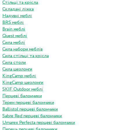
Стільці та крісла
Складані ліжка
Надувні меблі
BRS меблі
Brain меблі
Quest меблі
Сила меблі
Сила набори меблів
Сила стільці та крісла
Сила столи
Сила шезлонги
KingCamp меблі
KingCamp шезлонги
SKIF Outdoor меблі
Перцеві балончики
Терен перцеві балончики
Ballistol перцеві балончики
Sabre Red перцеві балончики
Umarex Perfecta перцеві балончики
Перець перцеві балончики