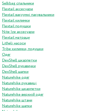
Selkbag спальники
Flextail аксесуари
Flextail вакуумні пакувальники
Flextail килимки
Flextail подушки
Nite Ize аксесуари
Flextail матраци
Litheli насоси
Tribe килимки, подушки
Одяг
DexShell шкарпетки
DexShell рукавички
DexShell шапки
Naturehike одяг
Naturehike рукавиці
Naturehike шкарпетки
Naturehike верхній одяг
Naturehike штани
Naturehike шапки