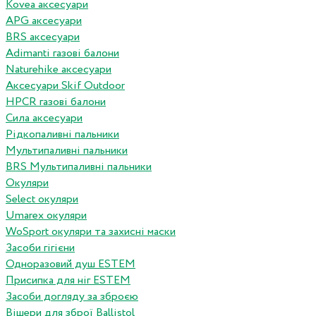
Kovea аксесуари
APG аксесуари
BRS аксесуари
Adimanti газові балони
Naturehike аксесуари
Аксесуари Skif Outdoor
HPCR газові балони
Сила аксесуари
Рідкопаливні пальники
Мультипаливні пальники
BRS Мультипаливні пальники
Окуляри
Select окуляри
Umarex окуляри
WoSport окуляри та захисні маски
Засоби гігієни
Одноразовий душ ESTEM
Присипка для ніг ESTEM
Засоби догляду за зброєю
Вішери для зброї Ballistol