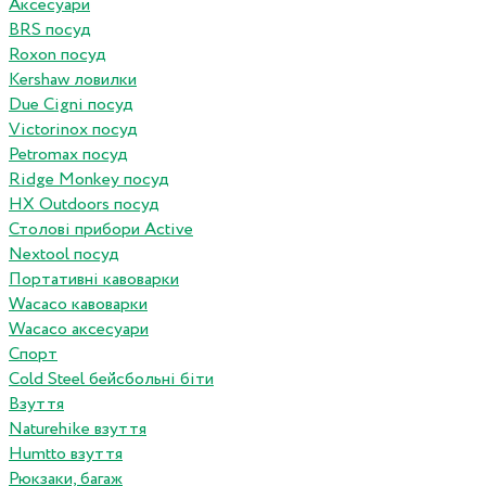
Аксесуари
BRS посуд
Roxon посуд
Kershaw ловилки
Due Cigni посуд
Victorinox посуд
Petromax посуд
Ridge Monkey посуд
HX Outdoors посуд
Столові прибори Active
Nextool посуд
Портативні кавоварки
Wacaco кавоварки
Wacaco аксесуари
Спорт
Cold Steel бейсбольні біти
Взуття
Naturehike взуття
Humtto взуття
Рюкзаки, багаж