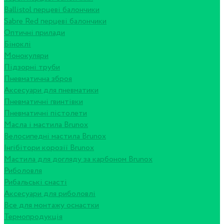
Ballistol перцеві балончики
Sabre Red перцеві балончики
Оптичні прилади
Біноклі
Монокуляри
Підзорні труби
Пневматична зброя
Аксесуари для пневматики
Пневматичні гвинтівки
Пневматичні пістолети
Масла і мастила Brunox
Велосипедні мастила Brunox
Інгібітори корозії Brunox
Мастила для догляду за карбоном Brunox
Риболовля
Рибальські снасті
Аксесуари для риболовлі
Все для монтажу оснастки
Термопродукція