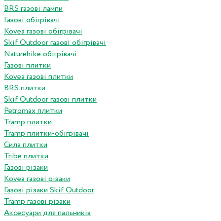
BRS газові лампи
Газові обігрівачі
Kovea газові обігрівачі
Skif Outdoor газові обігрівачі
Naturehike обігрівачі
Газові плитки
Kovea газові плитки
BRS плитки
Skif Outdoor газові плитки
Petromax плитки
Tramp плитки
Tramp плитки-обігрівачі
Сила плитки
Tribe плитки
Газові різаки
Kovea газові різаки
Газові різаки Skif Outdoor
Tramp газові різаки
Аксесуари для пальників