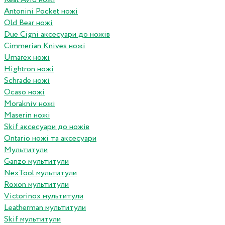
Antonini Pocket ножі
Old Bear ножі
Due Cigni аксесуари до ножів
Cimmerian Knives ножі
Umarex ножі
Hightron ножі
Schrade ножі
Ocaso ножі
Morakniv ножі
Maserin ножі
Skif аксесуари до ножів
Ontario ножі та аксесуари
Мультитули
Ganzo мультитули
NexTool мультитули
Roxon мультитули
Victorinox мультитули
Leatherman мультитули
Skif мультитули