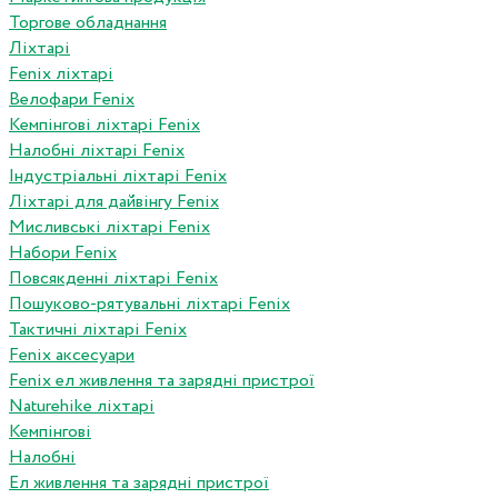
Торгове обладнання
Ліхтарі
Fenix ліхтарі
Велофари Fenix
Кемпінгові ліхтарі Fenix
Налобні ліхтарі Fenix
Індустріальні ліхтарі Fenix
Ліхтарі для дайвінгу Fenix
Мисливські ліхтарі Fenix
Набори Fenix
Повсякденні ліхтарі Fenix
Пошуково-рятувальні ліхтарі Fenix
Тактичні ліхтарі Fenix
Fenix аксесуари
Fenix ел живлення та зарядні пристрої
Naturehike ліхтарі
Кемпінгові
Налобні
Ел живлення та зарядні пристрої