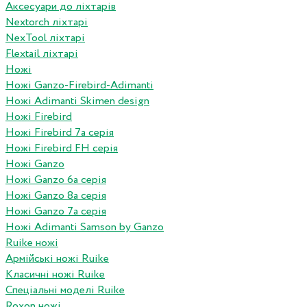
Аксесуари до ліхтарів
Nextorch ліхтарі
NexTool ліхтарі
Flextail ліхтарі
Ножі
Ножі Ganzo-Firebird-Adimanti
Ножі Adimanti Skimen design
Ножі Firebird
Ножі Firebird 7а серія
Ножі Firebird FH серія
Ножі Ganzo
Ножі Ganzo 6а серія
Ножі Ganzo 8а серія
Ножі Ganzo 7а серія
Ножі Adimanti Samson by Ganzo
Ruike ножі
Армійські ножі Ruike
Класичні ножі Ruike
Спеціальні моделі Ruike
Roxon ножi