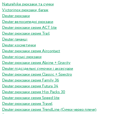
Naturehike рюкзаки та сумки
Victorinox рюкзаки, багаж
Deuter рюкзаки
Deuter велосипедні рюкзаки
Deuter рюкзаки серия ACT lite
Deuter рюкзаки серия Trail
Deuter гаманці
Deuter косметички
Deuter рюкзаки серия Aircontact
Deuter міські рюкзаки
Deuter рюкзаки серия Alpine + Gravity
Deuter підсідельні сумочки і аксесуари
Deuter рюкзаки серия Classic + Spectro
Deuter рюкзаки серия Family 36
Deuter рюкзаки серия Futura 34
Deuter рюкзаки серия Hip Packs 30
Deuter рюкзаки серия Speed lite
Deuter рюкзаки серия Travel
Deuter рюкзаки серия TrendLine (Сумки через плече)