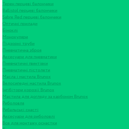
Терен перцеві балончики
Ballistol перцеві балончики
Sabre Red перцеві балончики
Оптичні прилади
Біноклі
Монокуляри
Підзорні труби
Пневматична зброя
Аксесуари для пневматики
Пневматичні гвинтівки
Пневматичні пістолети
Масла і мастила Brunox
Велосипедні мастила Brunox
Інгібітори корозії Brunox
Мастила для догляду за карбоном Brunox
Риболовля
Рибальські снасті
Аксесуари для риболовлі
Все для монтажу оснастки