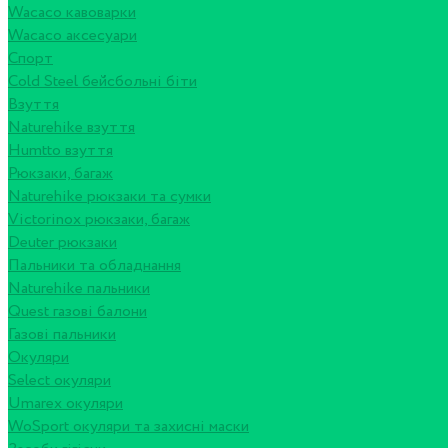
Wacaco кавоварки
Wacaco аксесуари
Спорт
Cold Steel бейсбольні біти
Взуття
Naturehike взуття
Humtto взуття
Рюкзаки, багаж
Naturehike рюкзаки та сумки
Victorinox рюкзаки, багаж
Deuter рюкзаки
Пальники та обладнання
Naturehike пальники
Quest газові балони
Газові пальники
Окуляри
Select окуляри
Umarex окуляри
WoSport окуляри та захисні маски