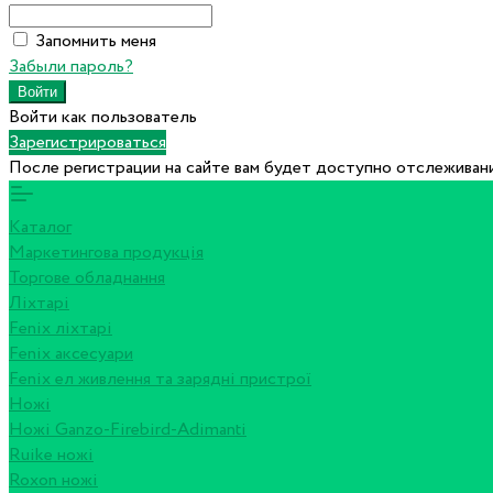
Запомнить меня
Забыли пароль?
Войти как пользователь
Зарегистрироваться
После регистрации на сайте вам будет доступно отслеживани
Каталог
Маркетингова продукція
Торгове обладнання
Ліхтарі
Fenix ліхтарі
Fenix аксесуари
Fenix ел живлення та зарядні пристрої
Ножі
Ножі Ganzo-Firebird-Adimanti
Ruike ножі
Roxon ножi