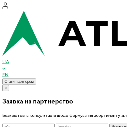
UA
EN
Стати партнером
×
Заявка на партнерство
Безкоштовна консультація щодо формування асортименту для
Чекаю дз