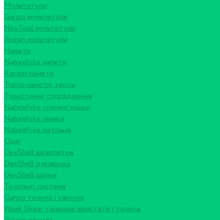
Мультитули
Ganzo мультитули
NexTool мультитули
Roxon мультитули
Намети
Naturehike намети
Ranger намети
Tramp намети, тенти
Туристичне спорядження
Naturehike спальні мішки
Naturehike гамаки
Naturehike матраци
Одяг
DexShell шкарпетки
DexShell рукавички
DexShell шапки
Точильні системи
Ganzo точила і каміння
Work Sharp точильні верстати і точила