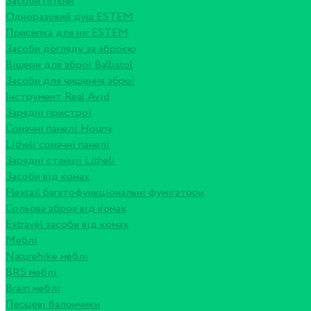
Засоби гігієни
Одноразовий душ ESTEM
Присипка для ніг ESTEM
Засоби догляду за зброєю
Вішери для зброї Ballistol
Засоби для чищення зброї
Інструмент Real Avid
Зарядні пристрої
Сонячні панелі Houny
Litheli сонячні панелі
Зарядні станції Litheli
Засоби від комах
Flextail багатофункціональні фумігатори
Сольова зброя від комах
Extravel засоби від комах
Меблі
Naturehike меблі
BRS меблі
Brain меблі
Перцеві балончики