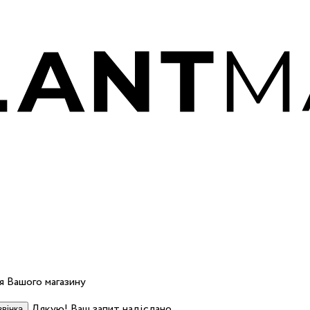
 Вашого магазину
Дякую! Ваш запит надіслано.
вінка