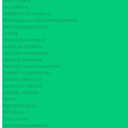
Ruixin точила
Інструменти
Naturehike інструменти
Nextool лопати багатофункціональні
Ganzo сокири і мачете
Техніка
Електроінструменти
Садові інструменти
Тактичне спорядження
Nextorch аксесуари
Nextorch тактичні перчатки
Термоси та термокухлі
Wacaco термокухлі
Naturehike термоси
Zojirushi термоси
Посуд
Naturehike посуд
BRS посуд
Roxon посуд
Портативні кавоварки