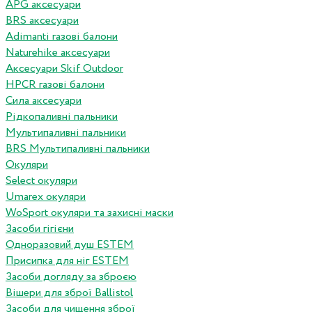
APG аксесуари
BRS аксесуари
Adimanti газові балони
Naturehike аксесуари
Аксесуари Skif Outdoor
HPCR газові балони
Сила аксесуари
Рідкопаливні пальники
Мультипаливні пальники
BRS Мультипаливні пальники
Окуляри
Select окуляри
Umarex окуляри
WoSport окуляри та захисні маски
Засоби гігієни
Одноразовий душ ESTEM
Присипка для ніг ESTEM
Засоби догляду за зброєю
Вішери для зброї Ballistol
Засоби для чищення зброї