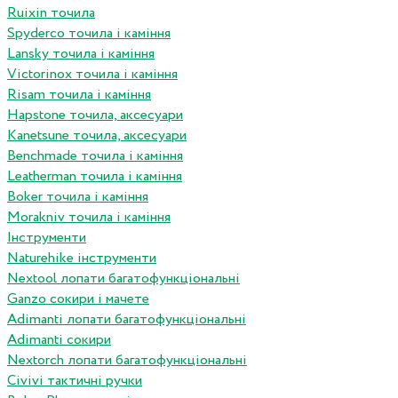
Ruixin точила
Spyderco точила і каміння
Lansky точила і каміння
Victorinox точила і каміння
Risam точила і каміння
Hapstone точила, аксесуари
Kanetsune точила, аксесуари
Benchmade точила і каміння
Leatherman точила і каміння
Boker точила і каміння
Morakniv точила і каміння
Інструменти
Naturehike інструменти
Nextool лопати багатофункціональні
Ganzo сокири і мачете
Adimanti лопати багатофункціональні
Adimanti сокири
Nextorch лопати багатофункціональні
Сivivi тактичні ручки