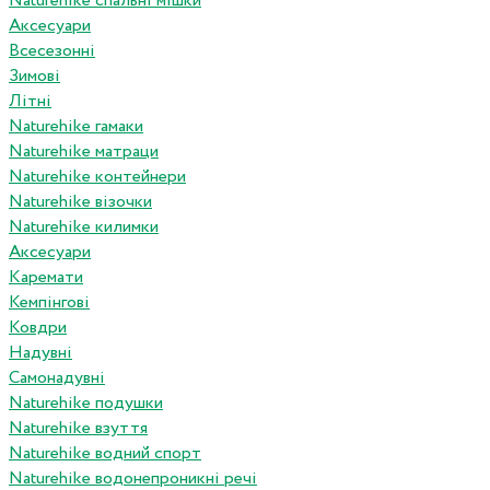
Naturehike спальні мішки
Аксесуари
Всесезонні
Зимові
Літні
Naturehike гамаки
Naturehike матраци
Naturehike контейнери
Naturehike візочки
Naturehike килимки
Аксесуари
Каремати
Кемпінгові
Ковдри
Надувні
Самонадувні
Naturehike подушки
Naturehike взуття
Naturehike водний спорт
Naturehike водонепроникні речі