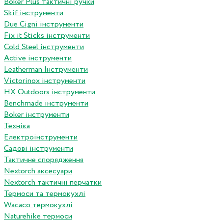
Boker Plus тактичні ручки
Skif інструменти
Due Cigni інструменти
Fix it Sticks інструменти
Сold Steel інструменти
Active інструменти
Leatherman Інструменти
Victorinox інструменти
HX Outdoors інструменти
Benchmade інструменти
Boker інструменти
Техніка
Електроінструменти
Садові інструменти
Тактичне спорядження
Nextorch аксесуари
Nextorch тактичні перчатки
Термоси та термокухлі
Wacaco термокухлі
Naturehike термоси