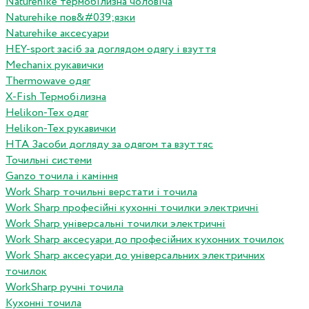
Naturehike термобілизна чоловіча
Naturehike пов&#039;язки
Naturehike аксесуари
HEY-sport засіб за доглядом одягу і взуття
Mechanix рукавички
Thermowave одяг
X-Fish Термобілизна
Helikon-Tex одяг
Helikon-Tex рукавички
HTA Засоби догляду за одягом та взуттяс
Точильні системи
Ganzo точила і каміння
Work Sharp точильні верстати і точила
Work Sharp професiйнi кухоннi точилки электричнi
Work Sharp унiверсальнi точилки электричнi
Work Sharp аксесуари до професiйних кухонних точилок
Work Sharp аксесуари до унiверсальних электричних
точилок
WorkSharp ручні точила
Кухонні точила