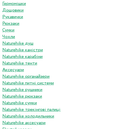
Гермомішки
Дощовики
Рукавички
Рюкзаки
Сумки
Чохли
Naturehike душ
Naturehike каністри
Naturehike карабіни
Naturehike тенти
Аксесуари
Naturehike органайзери
Naturehike питні системи
Naturehike рушники
Naturehike рюкзаки
Naturehike сумки
Naturehike трекінгові палиці
Naturehike холодильники
Naturehike аксесуари