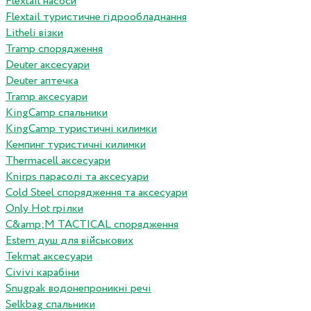
Flextail насоси
Flextail туристичне гідрообладнання
Litheli візки
Tramp спорядження
Deuter аксесуари
Deuter аптечка
Tramp аксесуари
KingCamp спальники
KingCamp туристичні килимки
Кемпинг туристичні килимки
Thermacell аксесуари
Knirps парасолі та аксесуари
Cold Steel спорядження та аксесуари
Only Hot грілки
C&amp;M TACTICAL спорядження
Estem душ для військових
Tekmat аксесуари
Сivivi карабіни
Snugpak водонепроникні речі
Selkbag спальники