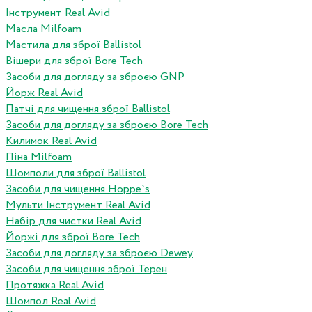
Інструмент Real Avid
Масла Milfoam
Мастила для зброї Ballistol
Вішери для зброї Bore Tech
Засоби для догляду за зброєю GNP
Йорж Real Avid
Патчі для чищення зброї Ballistol
Засоби для догляду за зброєю Bore Tech
Килимок Real Avid
Піна Milfoam
Шомполи для зброї Ballistol
Засоби для чищення Hoppe`s
Мульти Інструмент Real Avid
Набір для чистки Real Avid
Йоржі для зброї Bore Tech
Засоби для догляду за зброєю Dewey
Засоби для чищення зброї Терен
Протяжка Real Avid
Шомпол Real Avid