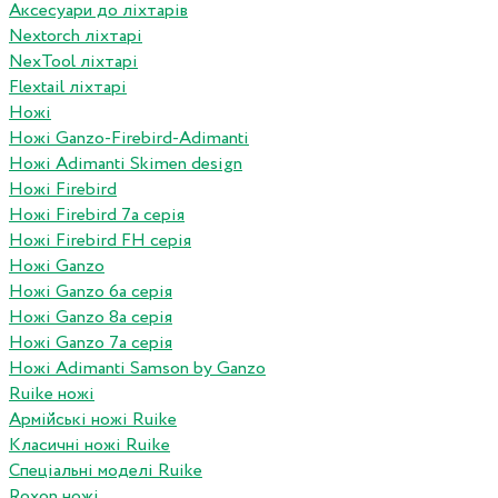
Аксесуари до ліхтарів
Nextorch ліхтарі
NexTool ліхтарі
Flextail ліхтарі
Ножі
Ножі Ganzo-Firebird-Adimanti
Ножі Adimanti Skimen design
Ножі Firebird
Ножі Firebird 7а серія
Ножі Firebird FH серія
Ножі Ganzo
Ножі Ganzo 6а серія
Ножі Ganzo 8а серія
Ножі Ganzo 7а серія
Ножі Adimanti Samson by Ganzo
Ruike ножі
Армійські ножі Ruike
Класичні ножі Ruike
Спеціальні моделі Ruike
Roxon ножi