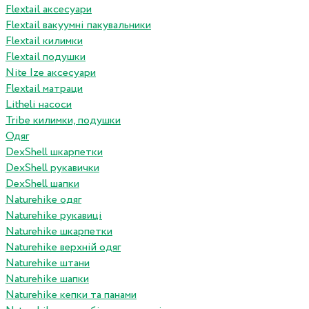
Flextail аксесуари
Flextail вакуумні пакувальники
Flextail килимки
Flextail подушки
Nite Ize аксесуари
Flextail матраци
Litheli насоси
Tribe килимки, подушки
Одяг
DexShell шкарпетки
DexShell рукавички
DexShell шапки
Naturehike одяг
Naturehike рукавиці
Naturehike шкарпетки
Naturehike верхній одяг
Naturehike штани
Naturehike шапки
Naturehike кепки та панами