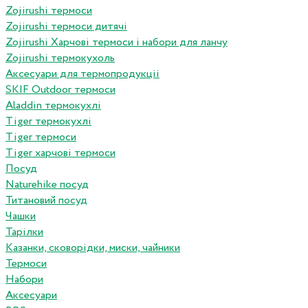
Zojirushi термоси
Zojirushi термоси дитячі
Zojirushi Харчові термоси і набори для ланчу
Zojirushi термокухоль
Аксесуари для термопродукціі
SKIF Outdoor термоси
Aladdin термокухлі
Tiger термокухлі
Tiger термоси
Tiger харчові термоси
Посуд
Naturehike посуд
Титановий посуд
Чашки
Тарілки
Казанки, сковорідки, миски, чайники
Термоси
Набори
Аксесуари