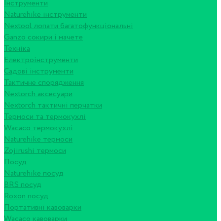
Інструменти
Naturehike інструменти
Nextool лопати багатофункціональні
Ganzo сокири і мачете
Техніка
Електроінструменти
Садові інструменти
Тактичне спорядження
Nextorch аксесуари
Nextorch тактичні перчатки
Термоси та термокухлі
Wacaco термокухлі
Naturehike термоси
Zojirushi термоси
Посуд
Naturehike посуд
BRS посуд
Roxon посуд
Портативні кавоварки
Wacaco кавоварки