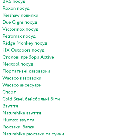
BRS посуд
Roxon посуд
Kershaw ловилки
Due Cigni посуд
Victorinox посуд
Petromax посуд
Ridge Monkey посуд
HX Outdoors посуд
Столові прибори Active
Nextool посуд
Портативні кавоварки
Wacaco кавоварки
Wacaco аксесуари
Спорт
Cold Steel бейсбольні біти
Взуття
Naturehike взуття
Humtto взуття
Рюкзаки, багаж
Naturehike рюкзаки та сумки