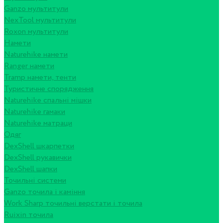
Ganzo мультитули
NexTool мультитули
Roxon мультитули
Намети
Naturehike намети
Ranger намети
Tramp намети, тенти
Туристичне спорядження
Naturehike спальні мішки
Naturehike гамаки
Naturehike матраци
Одяг
DexShell шкарпетки
DexShell рукавички
DexShell шапки
Точильні системи
Ganzo точила і каміння
Work Sharp точильні верстати і точила
Ruixin точила