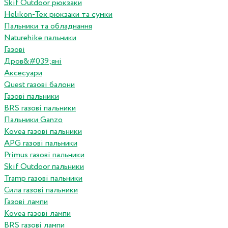
Skif Outdoor рюкзаки
Helikon-Tex рюкзаки та сумки
Пальники та обладнання
Naturehike пальники
Газові
Дров&#039;яні
Аксесуари
Quest газові балони
Газові пальники
BRS газові пальники
Пальники Ganzo
Kovea газові пальники
APG газові пальники
Primus газові пальники
Skif Outdoor пальники
Tramp газові пальники
Сила газові пальники
Газові лампи
Kovea газові лампи
BRS газові лампи