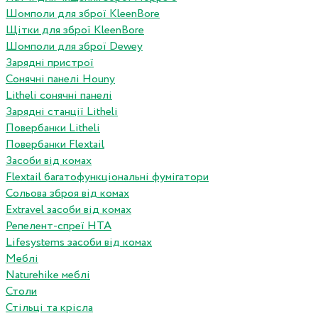
Шомполи для зброї KleenBore
Щітки для зброї KleenBore
Шомполи для зброї Dewey
Зарядні пристрої
Сонячні панелі Houny
Litheli сонячні панелі
Зарядні станції Litheli
Повербанки Litheli
Повербанки Flextail
Засоби від комах
Flextail багатофункціональні фумігатори
Сольова зброя від комах
Extravel засоби від комах
Репелент-спреї HTA
Lifesystems засоби від комах
Меблі
Naturehike меблі
Столи
Стільці та крісла