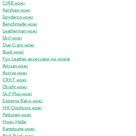
CJRB ножі
Kershaw ножі
Spyderco ножі
Benchmade ножі
Leatherman ножі
Skif ножі
Due Cigni ножі
Buck ножі
Fox Leather аксесуари до ножів
Artisan ножі
Active ножі
CRKT ножі
Olight ножі
Skif Plus ножі
Extrema Ratio ножі
HX Outdoors ножі
Peltonen ножі
Ножі Helle
Kanetsune ножі
Real Avid ножі