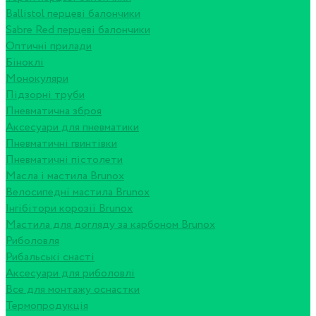
Ballistol перцеві балончики
Sabre Red перцеві балончики
Оптичні прилади
Біноклі
Монокуляри
Підзорні труби
Пневматична зброя
Аксесуари для пневматики
Пневматичні гвинтівки
Пневматичні пістолети
Масла і мастила Brunox
Велосипедні мастила Brunox
Інгібітори корозії Brunox
Мастила для догляду за карбоном Brunox
Риболовля
Рибальські снасті
Аксесуари для риболовлі
Все для монтажу оснастки
Термопродукція