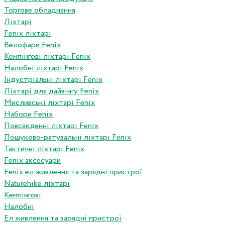
Торгове обладнання
Ліхтарі
Fenix ліхтарі
Велофари Fenix
Кемпінгові ліхтарі Fenix
Налобні ліхтарі Fenix
Індустріальні ліхтарі Fenix
Ліхтарі для дайвінгу Fenix
Мисливські ліхтарі Fenix
Набори Fenix
Повсякденні ліхтарі Fenix
Пошуково-рятувальні ліхтарі Fenix
Тактичні ліхтарі Fenix
Fenix аксесуари
Fenix ел живлення та зарядні пристрої
Naturehike ліхтарі
Кемпінгові
Налобні
Ел живлення та зарядні пристрої