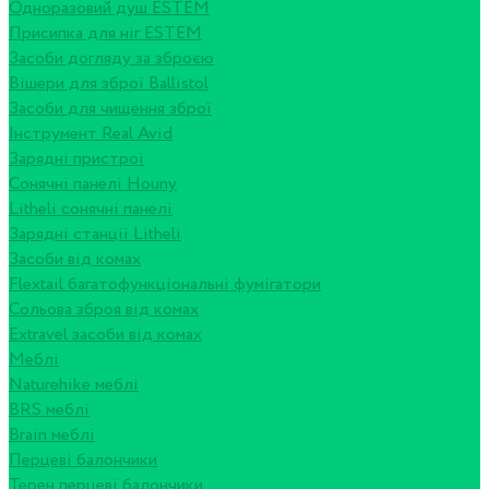
Одноразовий душ ESTEM
Присипка для ніг ESTEM
Засоби догляду за зброєю
Вішери для зброї Ballistol
Засоби для чищення зброї
Інструмент Real Avid
Зарядні пристрої
Сонячні панелі Houny
Litheli сонячні панелі
Зарядні станції Litheli
Засоби від комах
Flextail багатофункціональні фумігатори
Сольова зброя від комах
Extravel засоби від комах
Меблі
Naturehike меблі
BRS меблі
Brain меблі
Перцеві балончики
Терен перцеві балончики