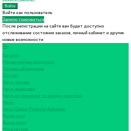
Войти как пользователь
Зарегистрироваться
После регистрации на сайте вам будет доступно
отслеживание состояния заказов, личный кабинет и другие
новые возможности
Каталог
Маркетингова продукція
Торгове обладнання
Ліхтарі
Fenix ліхтарі
Fenix аксесуари
Fenix ел живлення та зарядні пристрої
Ножі
Ножі Ganzo-Firebird-Adimanti
Ruike ножі
Roxon ножi
Мультитули