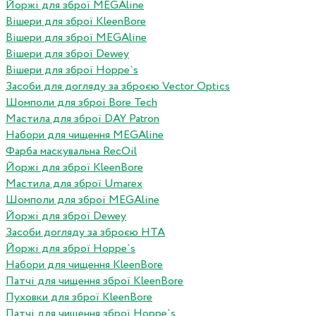
Йоржі для зброї MEGAline
Вішери для зброї KleenBore
Вішери для зброї MEGAline
Вішери для зброї Dewey
Вішери для зброї Hoppe`s
Засоби для догляду за зброєю Vector Optics
Шомполи для зброї Bore Tech
Мастила для зброї DAY Patron
Набори для чищення MEGAline
Фарба маскувальна RecOil
Йоржі для зброї KleenBore
Мастила для зброї Umarex
Шомполи для зброї MEGAline
Йоржі для зброї Dewey
Засоби догляду за зброєю HTA
Йоржі для зброї Hoppe`s
Набори для чищення KleenBore
Патчі для чищення зброї KleenBore
Пуховки для зброї KleenBore
Патчі для чищення зброї Hoppe`s