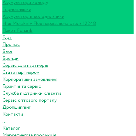
Акумулятори холоду
Термопляшки
Акумуляторні холодильники
Ніж Morakniv Flex нержавіюча сталь 12248
Пакет Fonarik
Гурт
Про нас
Блог
Бренди
Сервіс для партнерів
Стати партнером
Корпоративні замовлення
Гарантія та сервіс
Служба підтримки клієнтів
Сервіс оптового порталу
Дропшиппінг
Контакти
...
Каталог
Маркетингова продукція