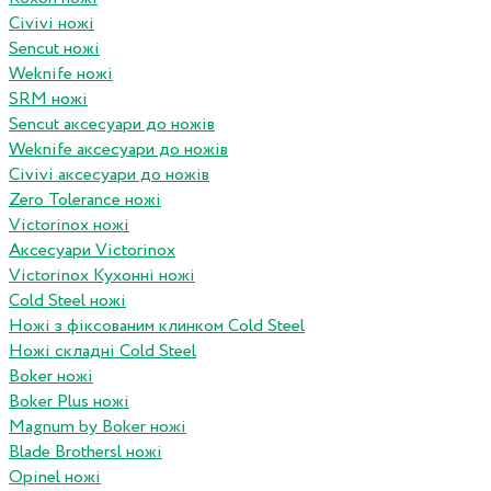
Civivi ножі
Sencut ножі
Weknife ножі
SRM ножі
Sencut аксесуари до ножів
Weknife аксесуари до ножів
Civivi аксесуари до ножів
Zero Tolerance ножі
Victorinox ножі
Аксесуари Victorinox
Victorinox Кухонні ножі
Cold Steel ножі
Ножі з фіксованим клинком Cold Steel
Ножі складні Cold Steel
Boker ножі
Boker Plus ножі
Magnum by Boker ножі
Blade Brothersl ножі
Opinel ножі