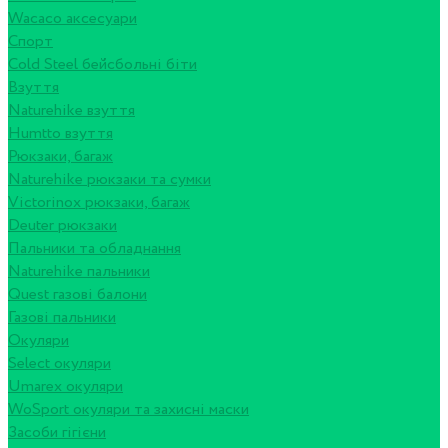
Wacaco аксесуари
Спорт
Cold Steel бейсбольні біти
Взуття
Naturehike взуття
Humtto взуття
Рюкзаки, багаж
Naturehike рюкзаки та сумки
Victorinox рюкзаки, багаж
Deuter рюкзаки
Пальники та обладнання
Naturehike пальники
Quest газові балони
Газові пальники
Окуляри
Select окуляри
Umarex окуляри
WoSport окуляри та захисні маски
Засоби гігієни