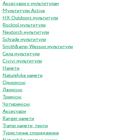
Аксесуари к мультитулам
Мультитули Active
HX Outdoors мультитули
Rocktol мультитули
Nextorch мультитули
Schrade мультитули
Smith&amp;Wesson мультитули
Сила мультитули
Civivi мультитули
Намети
Naturehike намети
Одномісні
Двомісні
Тримісні
Чотиримісні
Аксесуари
Ranger намети
Tramp намети, тенти
Туристичне спорядження