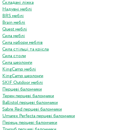
Складані ліжка
Надувні меблі
BRS меблі
Brain меблі
Quest меблі
Сила меблі
Сила набори меблів
Сила стільці та крісла
Сила столи
Сила шезлонги
KingCamp меблі
KingCamp шезлонги
SKIF Outdoor меблі
Перцеві балончики
Терен перцеві балончики
Ballistol перцеві балончики
Sabre Red перцеві балончики
Umarex Perfecta перцеві балончики
Перець перцеві балончики
Тризуб перцеві балончики