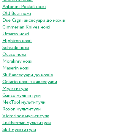
Antonini Pocket ножі
Old Bear ножі
Due Cigni аксесуари до ножів
Cimmerian Knives ножі
Umarex ножі
Hightron ножі
Schrade ножі
Ocaso ножі
Morakniv ножі
Maserin ножі
Skif аксесуари до ножів
Ontario ножі та аксесуари
Мультитули
Ganzo мультитули
NexTool мультитули
Roxon мультитули
Victorinox мультитули
Leatherman мультитули
Skif мультитули