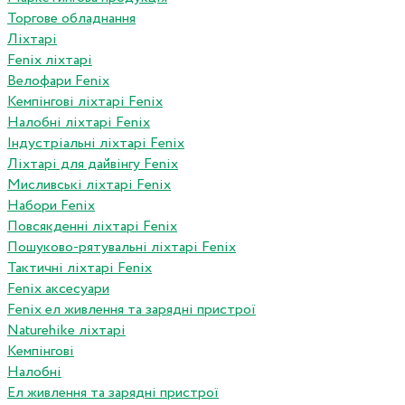
Торгове обладнання
Ліхтарі
Fenix ліхтарі
Велофари Fenix
Кемпінгові ліхтарі Fenix
Налобні ліхтарі Fenix
Індустріальні ліхтарі Fenix
Ліхтарі для дайвінгу Fenix
Мисливські ліхтарі Fenix
Набори Fenix
Повсякденні ліхтарі Fenix
Пошуково-рятувальні ліхтарі Fenix
Тактичні ліхтарі Fenix
Fenix аксесуари
Fenix ел живлення та зарядні пристрої
Naturehike ліхтарі
Кемпінгові
Налобні
Ел живлення та зарядні пристрої