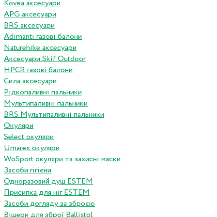
Kovea аксесуари
APG аксесуари
BRS аксесуари
Adimanti газові балони
Naturehike аксесуари
Аксесуари Skif Outdoor
HPCR газові балони
Сила аксесуари
Рідкопаливні пальники
Мультипаливні пальники
BRS Мультипаливні пальники
Окуляри
Select окуляри
Umarex окуляри
WoSport окуляри та захисні маски
Засоби гігієни
Одноразовий душ ESTEM
Присипка для ніг ESTEM
Засоби догляду за зброєю
Вішери для зброї Ballistol