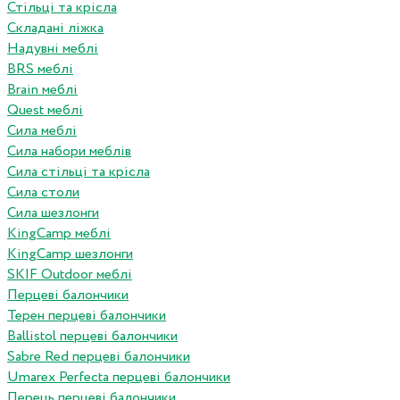
Стільці та крісла
Складані ліжка
Надувні меблі
BRS меблі
Brain меблі
Quest меблі
Сила меблі
Сила набори меблів
Сила стільці та крісла
Сила столи
Сила шезлонги
KingCamp меблі
KingCamp шезлонги
SKIF Outdoor меблі
Перцеві балончики
Терен перцеві балончики
Ballistol перцеві балончики
Sabre Red перцеві балончики
Umarex Perfecta перцеві балончики
Перець перцеві балончики