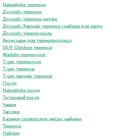
Naturehike термоси
Zojirushi термоси
Zojirushi термоси дитячі
Zojirushi Харчові термоси і набори для ланчу
Zojirushi термокухоль
Аксесуари для термопродукціі
SKIF Outdoor термоси
Aladdin термокухлі
Tiger термокухлі
Tiger термоси
Tiger харчові термоси
Посуд
Naturehike посуд
Титановий посуд
Чашки
Тарілки
Казанки, сковорідки, миски, чайники
Термоси
Набори