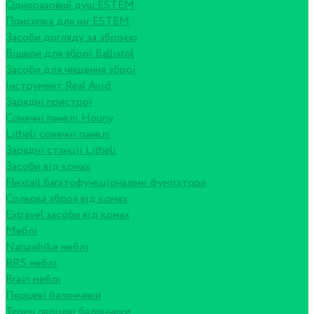
Одноразовий душ ESTEM
Присипка для ніг ESTEM
Засоби догляду за зброєю
Вішери для зброї Ballistol
Засоби для чищення зброї
Інструмент Real Avid
Зарядні пристрої
Сонячні панелі Houny
Litheli сонячні панелі
Зарядні станції Litheli
Засоби від комах
Flextail багатофункціональні фумігатори
Сольова зброя від комах
Extravel засоби від комах
Меблі
Naturehike меблі
BRS меблі
Brain меблі
Перцеві балончики
Терен перцеві балончики