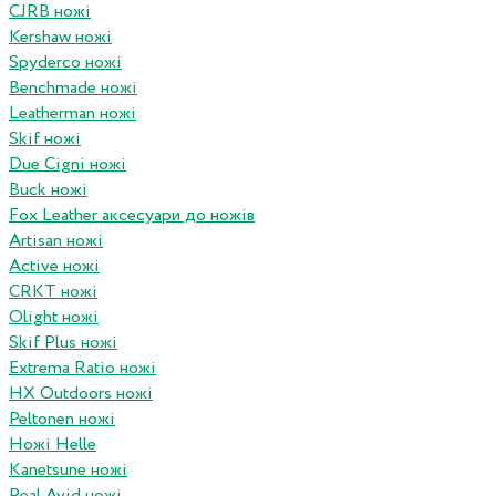
CJRB ножі
Kershaw ножі
Spyderco ножі
Benchmade ножі
Leatherman ножі
Skif ножі
Due Cigni ножі
Buck ножі
Fox Leather аксесуари до ножів
Artisan ножі
Active ножі
CRKT ножі
Olight ножі
Skif Plus ножі
Extrema Ratio ножі
HX Outdoors ножі
Peltonen ножі
Ножі Helle
Kanetsune ножі
Real Avid ножі