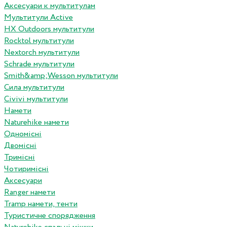
Аксесуари к мультитулам
Мультитули Active
HX Outdoors мультитули
Rocktol мультитули
Nextorch мультитули
Schrade мультитули
Smith&amp;Wesson мультитули
Сила мультитули
Civivi мультитули
Намети
Naturehike намети
Одномісні
Двомісні
Тримісні
Чотиримісні
Аксесуари
Ranger намети
Tramp намети, тенти
Туристичне спорядження