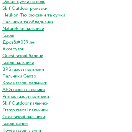
Deuter сумки на пояс
Skif Outdoor рюкзаки
Helikon-Tex рюкзаки та сумки
Пальники та обладнання
Naturehike пальники
Газові
Дров&#039;яні
Аксесуари
Quest газові балони
Газові пальники
BRS газові пальники
Пальники Ganzo
Kovea газові пальники
APG газові пальники
Primus газові пальники
Skif Outdoor пальники
Tramp газові пальники
Сила газові пальники
Газові лампи
Kovea газові лампи