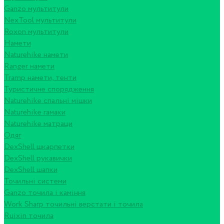
Ganzo мультитули
NexTool мультитули
Roxon мультитули
Намети
Naturehike намети
Ranger намети
Tramp намети, тенти
Туристичне спорядження
Naturehike спальні мішки
Naturehike гамаки
Naturehike матраци
Одяг
DexShell шкарпетки
DexShell рукавички
DexShell шапки
Точильні системи
Ganzo точила і каміння
Work Sharp точильні верстати і точила
Ruixin точила