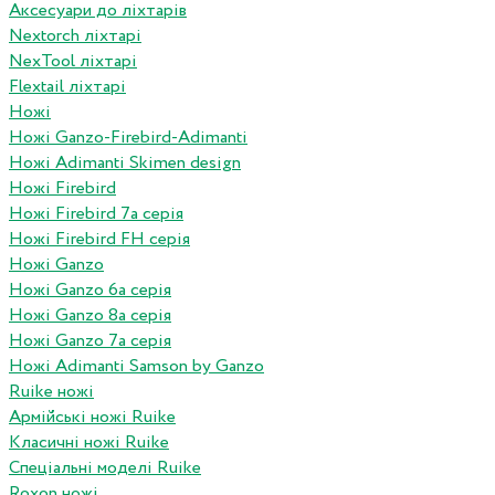
Аксесуари до ліхтарів
Nextorch ліхтарі
NexTool ліхтарі
Flextail ліхтарі
Ножі
Ножі Ganzo-Firebird-Adimanti
Ножі Adimanti Skimen design
Ножі Firebird
Ножі Firebird 7а серія
Ножі Firebird FH серія
Ножі Ganzo
Ножі Ganzo 6а серія
Ножі Ganzo 8а серія
Ножі Ganzo 7а серія
Ножі Adimanti Samson by Ganzo
Ruike ножі
Армійські ножі Ruike
Класичні ножі Ruike
Спеціальні моделі Ruike
Roxon ножi