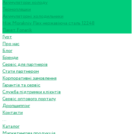
Акумулятори холоду
Термопляшки
Акумуляторні холодильники
Ніж Morakniv Flex нержавіюча сталь 12248
Пакет Fonarik
Гурт
Про нас
Блог
Бренди
Сервіс для партнерів
Стати партнером
Корпоративні замовлення
Гарантія та сервіс
Служба підтримки клієнтів
Сервіс оптового порталу
Дропшиппінг
Контакти
...
Каталог
Маркетингова продукція