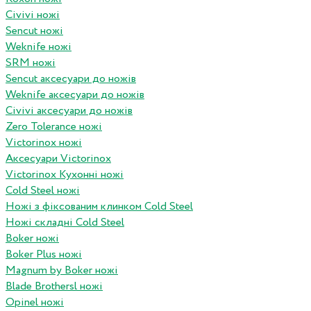
Civivi ножі
Sencut ножі
Weknife ножі
SRM ножі
Sencut аксесуари до ножів
Weknife аксесуари до ножів
Civivi аксесуари до ножів
Zero Tolerance ножі
Victorinox ножі
Аксесуари Victorinox
Victorinox Кухонні ножі
Cold Steel ножі
Ножі з фіксованим клинком Cold Steel
Ножі складні Cold Steel
Boker ножі
Boker Plus ножі
Magnum by Boker ножі
Blade Brothersl ножі
Opinel ножі