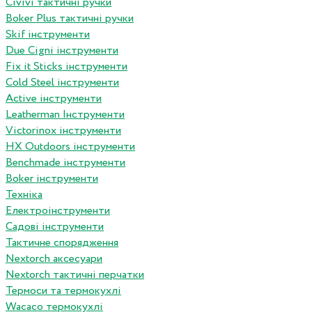
Сivivi тактичні ручки
Boker Plus тактичні ручки
Skif інструменти
Due Cigni інструменти
Fix it Sticks інструменти
Сold Steel інструменти
Active інструменти
Leatherman Інструменти
Victorinox інструменти
HX Outdoors інструменти
Benchmade інструменти
Boker інструменти
Техніка
Електроінструменти
Садові інструменти
Тактичне спорядження
Nextorch аксесуари
Nextorch тактичні перчатки
Термоси та термокухлі
Wacaco термокухлі