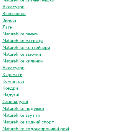
Naturehike спальні мішки
Аксесуари
Всесезонні
Зимові
Літні
Naturehike гамаки
Naturehike матраци
Naturehike контейнери
Naturehike візочки
Naturehike килимки
Аксесуари
Каремати
Кемпінгові
Ковдри
Надувні
Самонадувні
Naturehike подушки
Naturehike взуття
Naturehike водний спорт
Naturehike водонепроникні речі