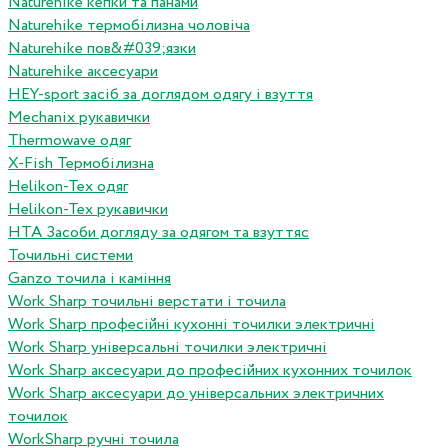
Naturehike кепки та панами
Naturehike термобілизна чоловіча
Naturehike пов&#039;язки
Naturehike аксесуари
HEY-sport засіб за доглядом одягу і взуття
Mechanix рукавички
Thermowave одяг
X-Fish Термобілизна
Helikon-Tex одяг
Helikon-Tex рукавички
HTA Засоби догляду за одягом та взуттяс
Точильні системи
Ganzo точила і каміння
Work Sharp точильні верстати і точила
Work Sharp професiйнi кухоннi точилки электричнi
Work Sharp унiверсальнi точилки электричнi
Work Sharp аксесуари до професiйних кухонних точилок
Work Sharp аксесуари до унiверсальних электричних
точилок
WorkSharp ручні точила