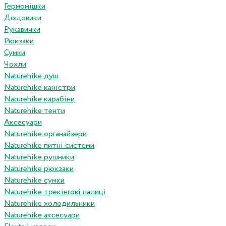
Гермомішки
Дощовики
Рукавички
Рюкзаки
Сумки
Чохли
Naturehike душ
Naturehike каністри
Naturehike карабіни
Naturehike тенти
Аксесуари
Naturehike органайзери
Naturehike питні системи
Naturehike рушники
Naturehike рюкзаки
Naturehike сумки
Naturehike трекінгові палиці
Naturehike холодильники
Naturehike аксесуари