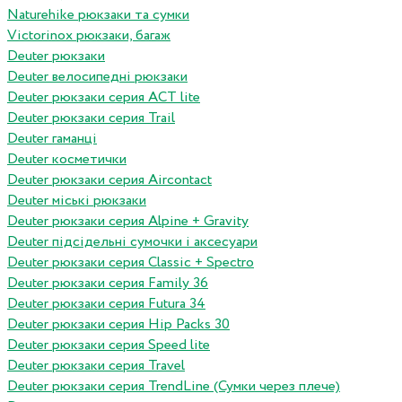
Naturehike рюкзаки та сумки
Victorinox рюкзаки, багаж
Deuter рюкзаки
Deuter велосипедні рюкзаки
Deuter рюкзаки серия ACT lite
Deuter рюкзаки серия Trail
Deuter гаманці
Deuter косметички
Deuter рюкзаки серия Aircontact
Deuter міські рюкзаки
Deuter рюкзаки серия Alpine + Gravity
Deuter підсідельні сумочки і аксесуари
Deuter рюкзаки серия Classic + Spectro
Deuter рюкзаки серия Family 36
Deuter рюкзаки серия Futura 34
Deuter рюкзаки серия Hip Packs 30
Deuter рюкзаки серия Speed lite
Deuter рюкзаки серия Travel
Deuter рюкзаки серия TrendLine (Сумки через плече)