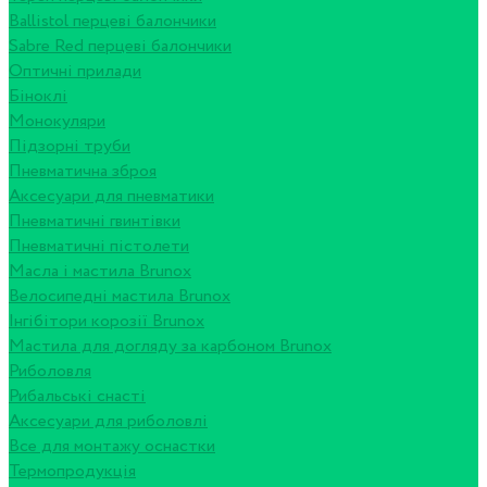
Ballistol перцеві балончики
Sabre Red перцеві балончики
Оптичні прилади
Біноклі
Монокуляри
Підзорні труби
Пневматична зброя
Аксесуари для пневматики
Пневматичні гвинтівки
Пневматичні пістолети
Масла і мастила Brunox
Велосипедні мастила Brunox
Інгібітори корозії Brunox
Мастила для догляду за карбоном Brunox
Риболовля
Рибальські снасті
Аксесуари для риболовлі
Все для монтажу оснастки
Термопродукція