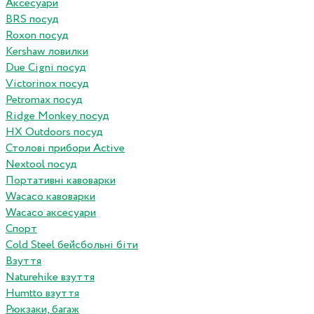
Аксесуари
BRS посуд
Roxon посуд
Kershaw ловилки
Due Cigni посуд
Victorinox посуд
Petromax посуд
Ridge Monkey посуд
HX Outdoors посуд
Столові прибори Active
Nextool посуд
Портативні кавоварки
Wacaco кавоварки
Wacaco аксесуари
Спорт
Cold Steel бейсбольні біти
Взуття
Naturehike взуття
Humtto взуття
Рюкзаки, багаж