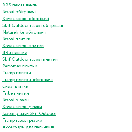
BRS газові лампи
Газові обігрівачі
Kovea газові обігрівачі
Skif Outdoor газові обігрівачі
Naturehike обігрівачі
Газові плитки
Kovea газові плитки
BRS плитки
Skif Outdoor газові плитки
Petromax плитки
Tramp плитки
Tramp плитки-обігрівачі
Сила плитки
Tribe плитки
Газові різаки
Kovea газові різаки
Газові різаки Skif Outdoor
Tramp газові різаки
Аксесуари для пальників