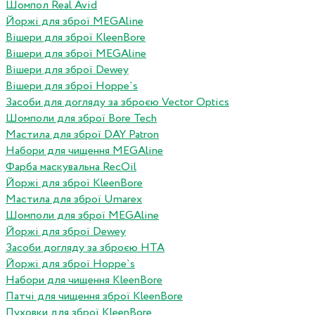
Шомпол Real Avid
Йоржі для зброї MEGAline
Вішери для зброї KleenBore
Вішери для зброї MEGAline
Вішери для зброї Dewey
Вішери для зброї Hoppe`s
Засоби для догляду за зброєю Vector Optics
Шомполи для зброї Bore Tech
Мастила для зброї DAY Patron
Набори для чищення MEGAline
Фарба маскувальна RecOil
Йоржі для зброї KleenBore
Мастила для зброї Umarex
Шомполи для зброї MEGAline
Йоржі для зброї Dewey
Засоби догляду за зброєю HTA
Йоржі для зброї Hoppe`s
Набори для чищення KleenBore
Патчі для чищення зброї KleenBore
Пуховки для зброї KleenBore