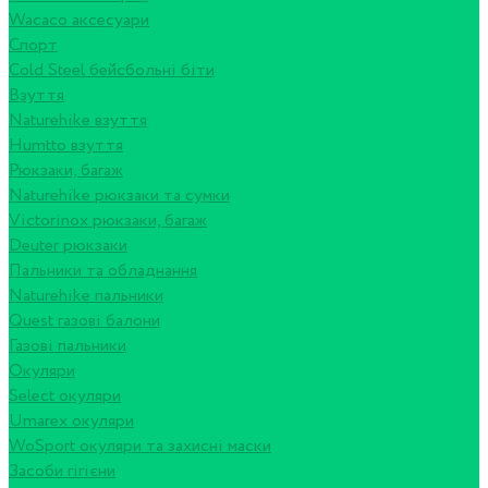
Wacaco аксесуари
Спорт
Cold Steel бейсбольні біти
Взуття
Naturehike взуття
Humtto взуття
Рюкзаки, багаж
Naturehike рюкзаки та сумки
Victorinox рюкзаки, багаж
Deuter рюкзаки
Пальники та обладнання
Naturehike пальники
Quest газові балони
Газові пальники
Окуляри
Select окуляри
Umarex окуляри
WoSport окуляри та захисні маски
Засоби гігієни