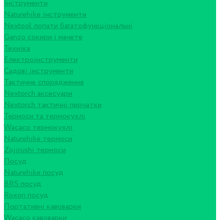
Інструменти
Naturehike інструменти
Nextool лопати багатофункціональні
Ganzo сокири і мачете
Техніка
Електроінструменти
Садові інструменти
Тактичне спорядження
Nextorch аксесуари
Nextorch тактичні перчатки
Термоси та термокухлі
Wacaco термокухлі
Naturehike термоси
Zojirushi термоси
Посуд
Naturehike посуд
BRS посуд
Roxon посуд
Портативні кавоварки
Wacaco кавоварки