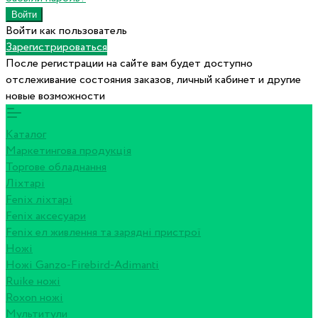
Войти как пользователь
Зарегистрироваться
После регистрации на сайте вам будет доступно
отслеживание состояния заказов, личный кабинет и другие
новые возможности
Каталог
Маркетингова продукція
Торгове обладнання
Ліхтарі
Fenix ліхтарі
Fenix аксесуари
Fenix ел живлення та зарядні пристрої
Ножі
Ножі Ganzo-Firebird-Adimanti
Ruike ножі
Roxon ножi
Мультитули