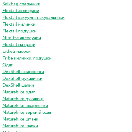
Selkbag спальники
Flextail аксесуари
Flextail вакуумні пакувальники
Flextail килимки
Flextail подушки
Nite Ize аксесуари
Flextail матраци
Litheli насоси
Tribe килимки, подушки
Одяг
DexShell шкарпетки
DexShell рукавички
DexShell шапки
Naturehike одяг
Naturehike рукавиці
Naturehike шкарпетки
Naturehike верхній одяг
Naturehike штани
Naturehike шапки