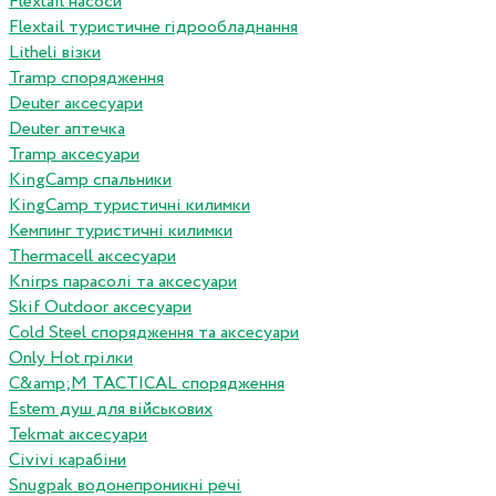
Flextail насоси
Flextail туристичне гідрообладнання
Litheli візки
Tramp спорядження
Deuter аксесуари
Deuter аптечка
Tramp аксесуари
KingCamp спальники
KingCamp туристичні килимки
Кемпинг туристичні килимки
Thermacell аксесуари
Knirps парасолі та аксесуари
Skif Outdoor аксесуари
Cold Steel спорядження та аксесуари
Only Hot грілки
C&amp;M TACTICAL спорядження
Estem душ для військових
Tekmat аксесуари
Сivivi карабіни
Snugpak водонепроникні речі