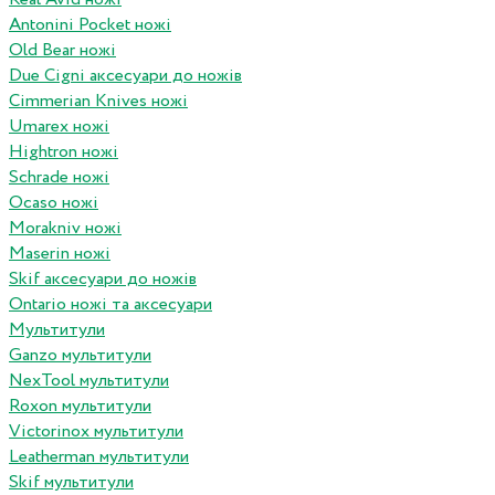
Antonini Pocket ножі
Old Bear ножі
Due Cigni аксесуари до ножів
Cimmerian Knives ножі
Umarex ножі
Hightron ножі
Schrade ножі
Ocaso ножі
Morakniv ножі
Maserin ножі
Skif аксесуари до ножів
Ontario ножі та аксесуари
Мультитули
Ganzo мультитули
NexTool мультитули
Roxon мультитули
Victorinox мультитули
Leatherman мультитули
Skif мультитули