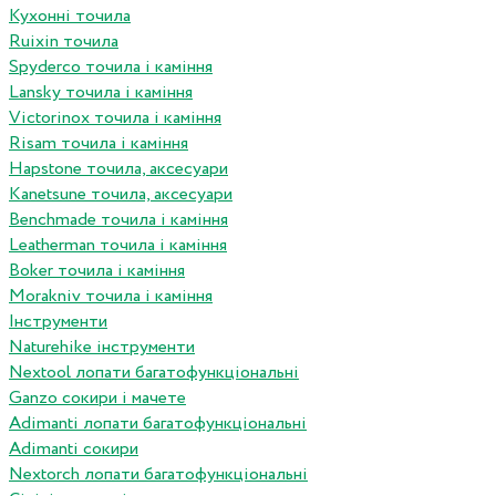
Кухонні точила
Ruixin точила
Spyderco точила і каміння
Lansky точила і каміння
Victorinox точила і каміння
Risam точила і каміння
Hapstone точила, аксесуари
Kanetsune точила, аксесуари
Benchmade точила і каміння
Leatherman точила і каміння
Boker точила і каміння
Morakniv точила і каміння
Інструменти
Naturehike інструменти
Nextool лопати багатофункціональні
Ganzo сокири і мачете
Adimanti лопати багатофункціональні
Adimanti сокири
Nextorch лопати багатофункціональні