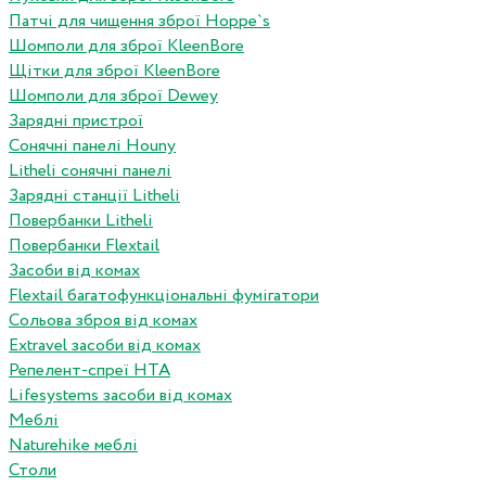
Патчі для чищення зброї Hoppe`s
Шомполи для зброї KleenBore
Щітки для зброї KleenBore
Шомполи для зброї Dewey
Зарядні пристрої
Сонячні панелі Houny
Litheli сонячні панелі
Зарядні станції Litheli
Повербанки Litheli
Повербанки Flextail
Засоби від комах
Flextail багатофункціональні фумігатори
Сольова зброя від комах
Extravel засоби від комах
Репелент-спреї HTA
Lifesystems засоби від комах
Меблі
Naturehike меблі
Столи