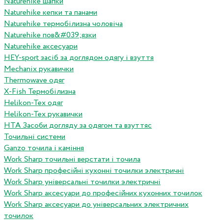
Naturehike шапки
Naturehike кепки та панами
Naturehike термобілизна чоловіча
Naturehike пов&#039;язки
Naturehike аксесуари
HEY-sport засіб за доглядом одягу і взуття
Mechanix рукавички
Thermowave одяг
X-Fish Термобілизна
Helikon-Tex одяг
Helikon-Tex рукавички
HTA Засоби догляду за одягом та взуттяс
Точильні системи
Ganzo точила і каміння
Work Sharp точильні верстати і точила
Work Sharp професiйнi кухоннi точилки электричнi
Work Sharp унiверсальнi точилки электричнi
Work Sharp аксесуари до професiйних кухонних точилок
Work Sharp аксесуари до унiверсальних электричних
точилок