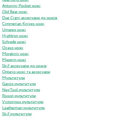
Antonini Pocket ножі
Old Bear ножі
Due Cigni аксесуари до ножів
Cimmerian Knives ножі
Umarex ножі
Hightron ножі
Schrade ножі
Ocaso ножі
Morakniv ножі
Maserin ножі
Skif аксесуари до ножів
Ontario ножі та аксесуари
Мультитули
Ganzo мультитули
NexTool мультитули
Roxon мультитули
Victorinox мультитули
Leatherman мультитули
Skif мультитули