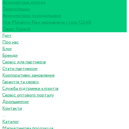
Акумулятори холоду
Термопляшки
Акумуляторні холодильники
Ніж Morakniv Flex нержавіюча сталь 12248
Пакет Fonarik
Гурт
Про нас
Блог
Бренди
Сервіс для партнерів
Стати партнером
Корпоративні замовлення
Гарантія та сервіс
Служба підтримки клієнтів
Сервіс оптового порталу
Дропшиппінг
Контакти
...
Каталог
Маркетингова продукція