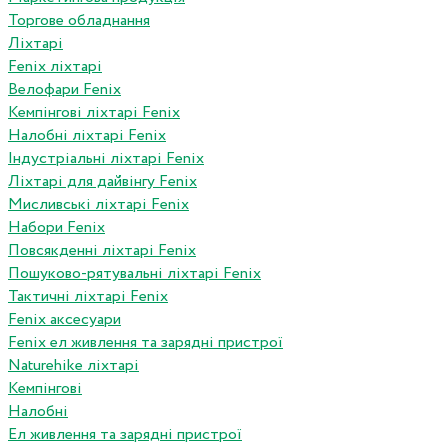
Торгове обладнання
Ліхтарі
Fenix ліхтарі
Велофари Fenix
Кемпінгові ліхтарі Fenix
Налобні ліхтарі Fenix
Індустріальні ліхтарі Fenix
Ліхтарі для дайвінгу Fenix
Мисливські ліхтарі Fenix
Набори Fenix
Повсякденні ліхтарі Fenix
Пошуково-рятувальні ліхтарі Fenix
Тактичні ліхтарі Fenix
Fenix аксесуари
Fenix ел живлення та зарядні пристрої
Naturehike ліхтарі
Кемпінгові
Налобні
Ел живлення та зарядні пристрої