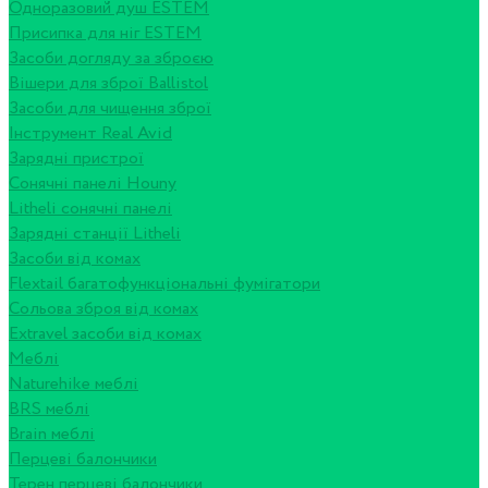
Одноразовий душ ESTEM
Присипка для ніг ESTEM
Засоби догляду за зброєю
Вішери для зброї Ballistol
Засоби для чищення зброї
Інструмент Real Avid
Зарядні пристрої
Сонячні панелі Houny
Litheli сонячні панелі
Зарядні станції Litheli
Засоби від комах
Flextail багатофункціональні фумігатори
Сольова зброя від комах
Extravel засоби від комах
Меблі
Naturehike меблі
BRS меблі
Brain меблі
Перцеві балончики
Терен перцеві балончики