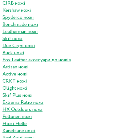
CJRB ножі
Kershaw ножі
Spyderco ножі
Benchmade ножі
Leatherman ножі
Skif ножі
Due Cigni ножі
Buck ножі
Fox Leather аксесуари до ножів
Artisan ножі
Active ножі
CRKT ножі
Olight ножі
Skif Plus ножі
Extrema Ratio ножі
HX Outdoors ножі
Peltonen ножі
Ножі Helle
Kanetsune ножі
Real Avid ножі