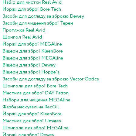
Набір для чистки Real Avid
Йоржі для зброї Bore Tech
Засоби для догляду за зброєю Dewey
Засоби для чищення зброї Терен
Протяжка Real Avid
Шомпол Real Avid
Йоржі для зброї MEGAline
Вішери для зброї KleenBore
Вішери для зброї MEGAline
Вішери для зброї Dewey
Вішери для зброї Hoppe`s
Засоби для догляду за зброєю Vector Optics
Шомполи для зброї Bore Tech
Мастила для зброї DAY Patron
Набори для чищення MEGAline
Фарба маскувальна RecOil
Йоржі для зброї KleenBore
Мастила для зброї Umarex
Шомполи для зброї MEGAline
Йоржі для зброї Dewey