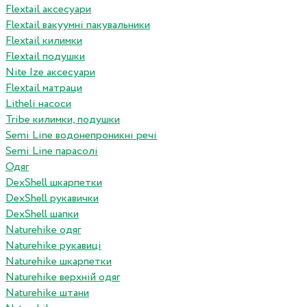
Flextail аксесуари
Flextail вакуумні пакувальники
Flextail килимки
Flextail подушки
Nite Ize аксесуари
Flextail матраци
Litheli насоси
Tribe килимки, подушки
Semi Line водонепроникні речі
Semi Line парасолі
Одяг
DexShell шкарпетки
DexShell рукавички
DexShell шапки
Naturehike одяг
Naturehike рукавиці
Naturehike шкарпетки
Naturehike верхній одяг
Naturehike штани