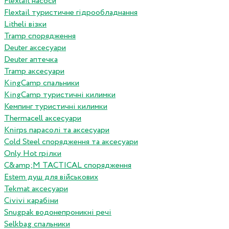
Flextail насоси
Flextail туристичне гідрообладнання
Litheli візки
Tramp спорядження
Deuter аксесуари
Deuter аптечка
Tramp аксесуари
KingCamp спальники
KingCamp туристичні килимки
Кемпинг туристичні килимки
Thermacell аксесуари
Knirps парасолі та аксесуари
Cold Steel спорядження та аксесуари
Only Hot грілки
C&amp;M TACTICAL спорядження
Estem душ для військових
Tekmat аксесуари
Сivivi карабіни
Snugpak водонепроникні речі
Selkbag спальники