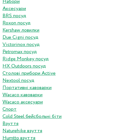
Набори
Аксесуари
BRS посуд
Roxon посуд
Kershaw ловилки
Due Cigni посуд
Victorinox посуд
Petromax посуд
Ridge Monkey посуд
HX Outdoors посуд
Столові прибори Active
Nextool посуд
Портативні кавоварки
Wacaco кавоварки
Wacaco аксесуари
Спорт
Cold Steel бейсбольні біти
Взуття
Naturehike взуття
Humtto взуття