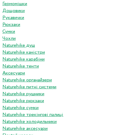
Гермомішки
Дощовики
Рукавички
Рюкзаки
Сумки
Чохли
Naturehike душ
Naturehike каністри
Naturehike карабіни
Naturehike тенти
Аксесуари
Naturehike органайзери
Naturehike питні системи
Naturehike рушники
Naturehike рюкзаки
Naturehike сумки
Naturehike трекінгові палиці
Naturehike холодильники
Naturehike аксесуари