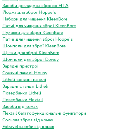
Засоби догляду за зброєю HTA
Йоржі для зброї Hoppe`s
Набори для чищення KleenBore
Патчі для чищення зброї KleenBore
Пуховки для зброї KleenBore
Патчі для чищення зброї Hoppe`s
Шомполи для зброї KleenBore
Щітки для зброї KleenBore
Шомполи для зброї Dewey
Зарядні пристрої
Сонячні панелі Houny
Litheli сонячні панелі
Зарядні станції Litheli
Повербанки Litheli
Повербанки Flextail
Засоби від комах
Flextail багатофункціональні фумігатори
Сольова зброя від комах
Extravel засоби від комах