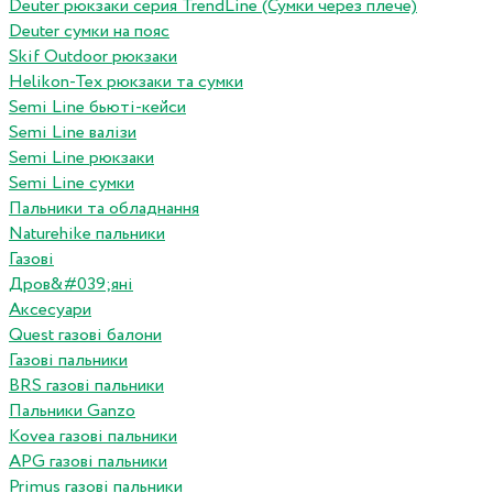
Deuter рюкзаки серия TrendLine (Сумки через плече)
Deuter сумки на пояс
Skif Outdoor рюкзаки
Helikon-Tex рюкзаки та сумки
Semi Line бьюті-кейси
Semi Line валізи
Semi Line рюкзаки
Semi Line сумки
Пальники та обладнання
Naturehike пальники
Газові
Дров&#039;яні
Аксесуари
Quest газові балони
Газові пальники
BRS газові пальники
Пальники Ganzo
Kovea газові пальники
APG газові пальники
Primus газові пальники