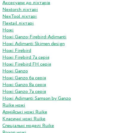
Аксесуари до ліхтарів
Nextorch ліхтарі
NexTool ліхтарі
Flextail ліхтарі
Ножі
Ножі Ganzo-Firebird-Adimanti
Ножі Adimanti Skimen design
Ножі Firebird
Ножі Firebird 7а серія
Ножі Firebird FH серія
Ножі Ganzo
Ножі Ganzo 6а серія
Ножі Ganzo 8а серія
Ножі Ganzo 7а серія
Ножі Adimanti Samson by Ganzo
Ruike ножі
Армійські ножі Ruike
Класичні ножі Ruike
Спеціальні моделі Ruike
Roxon ножi