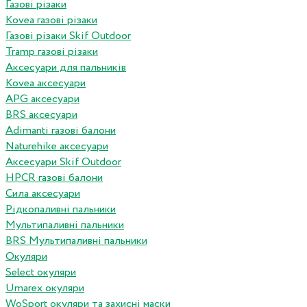
Газові різаки
Kovea газові різаки
Газові різаки Skif Outdoor
Tramp газові різаки
Аксесуари для пальників
Kovea аксесуари
APG аксесуари
BRS аксесуари
Adimanti газові балони
Naturehike аксесуари
Аксесуари Skif Outdoor
HPCR газові балони
Сила аксесуари
Рідкопаливні пальники
Мультипаливні пальники
BRS Мультипаливні пальники
Окуляри
Select окуляри
Umarex окуляри
WoSport окуляри та захисні маски