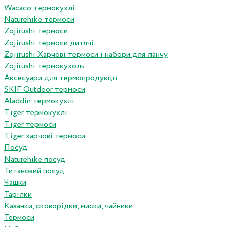
Wacaco термокухлі
Naturehike термоси
Zojirushi термоси
Zojirushi термоси дитячі
Zojirushi Харчові термоси і набори для ланчу
Zojirushi термокухоль
Аксесуари для термопродукціі
SKIF Outdoor термоси
Aladdin термокухлі
Tiger термокухлі
Tiger термоси
Tiger харчові термоси
Посуд
Naturehike посуд
Титановий посуд
Чашки
Тарілки
Казанки, сковорідки, миски, чайники
Термоси