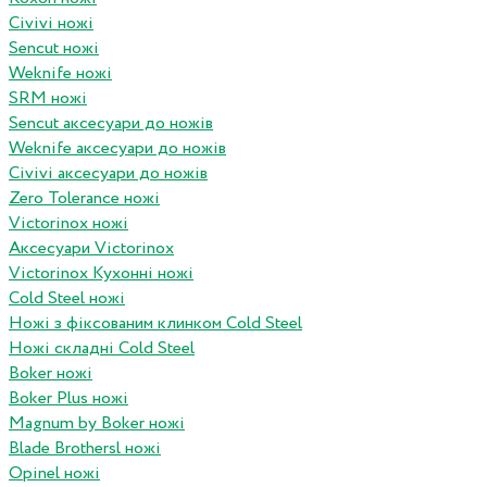
Civivi ножі
Sencut ножі
Weknife ножі
SRM ножі
Sencut аксесуари до ножів
Weknife аксесуари до ножів
Civivi аксесуари до ножів
Zero Tolerance ножі
Victorinox ножі
Аксесуари Victorinox
Victorinox Кухонні ножі
Cold Steel ножі
Ножі з фіксованим клинком Cold Steel
Ножі складні Cold Steel
Boker ножі
Boker Plus ножі
Magnum by Boker ножі
Blade Brothersl ножі
Opinel ножі