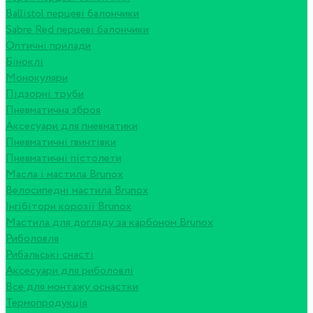
Ballistol перцеві балончики
Sabre Red перцеві балончики
Оптичні прилади
Біноклі
Монокуляри
Підзорні труби
Пневматична зброя
Аксесуари для пневматики
Пневматичні гвинтівки
Пневматичні пістолети
Масла і мастила Brunox
Велосипедні мастила Brunox
Інгібітори корозії Brunox
Мастила для догляду за карбоном Brunox
Риболовля
Рибальські снасті
Аксесуари для риболовлі
Все для монтажу оснастки
Термопродукція