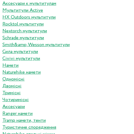
Аксесуари к мультитулам
Мультитули Active
HX Outdoors мультитули
Rocktol мультитули
Nextorch мультитули
Schrade мультитули
Smith&amp;Wesson мультитули
Сила мультитули
Civivi мультитули
Намети
Naturehike намети
Одномісні
Двомісні
Тримісні
Чотиримісні
Аксесуари
Ranger намети
Tramp намети, тенти
Туристичне спорядження