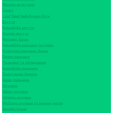
Wacaco аксесуари
Спорт
Cold Steel бейсбольні біти
Взуття
Naturehike взуття
Humtto взуття
Рюкзаки, багаж
Naturehike рюкзаки та сумки
Victorinox рюкзаки, багаж
Deuter рюкзаки
Пальники та обладнання
Naturehike пальники
Quest газові балони
Газові пальники
Окуляри
Select окуляри
Umarex окуляри
WoSport окуляри та захисні маски
Засоби гігієни