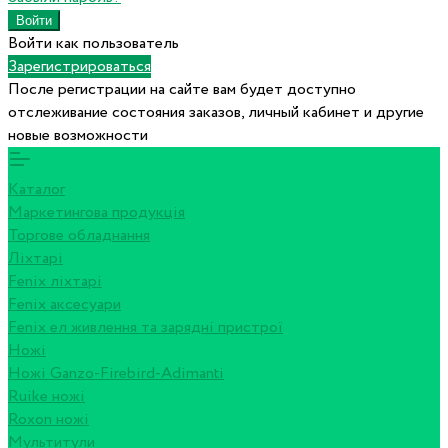
Войти как пользователь
Зарегистрироваться
После регистрации на сайте вам будет доступно
отслеживание состояния заказов, личный кабинет и другие
новые возможности
Каталог
Маркетингова продукція
Торгове обладнання
Ліхтарі
Fenix ліхтарі
Fenix аксесуари
Fenix ел живлення та зарядні пристрої
Ножі
Ножі Ganzo-Firebird-Adimanti
Ruike ножі
Roxon ножi
Мультитули