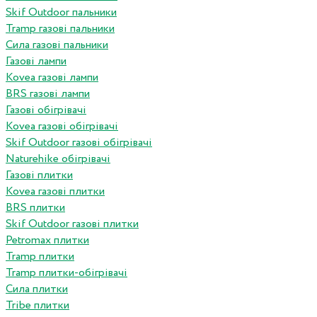
Skif Outdoor пальники
Tramp газові пальники
Сила газові пальники
Газові лампи
Kovea газові лампи
BRS газові лампи
Газові обігрівачі
Kovea газові обігрівачі
Skif Outdoor газові обігрівачі
Naturehike обігрівачі
Газові плитки
Kovea газові плитки
BRS плитки
Skif Outdoor газові плитки
Petromax плитки
Tramp плитки
Tramp плитки-обігрівачі
Сила плитки
Tribe плитки