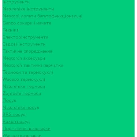
Інструменти
Naturehike інструменти
Nextool лопати багатофункціональні
Ganzo сокири і мачете
Техніка
Електроінструменти
Садові інструменти
Тактичне спорядження
Nextorch аксесуари
Nextorch тактичні перчатки
Термоси та термокухлі
Wacaco термокухлі
Naturehike термоси
Zojirushi термоси
Посуд
Naturehike посуд
BRS посуд
Roxon посуд
Портативні кавоварки
Wacaco кавоварки