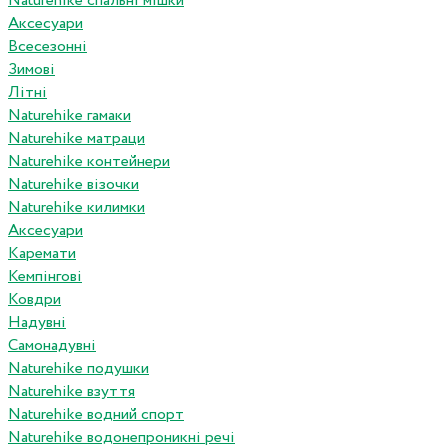
Naturehike спальні мішки
Аксесуари
Всесезонні
Зимові
Літні
Naturehike гамаки
Naturehike матраци
Naturehike контейнери
Naturehike візочки
Naturehike килимки
Аксесуари
Каремати
Кемпінгові
Ковдри
Надувні
Самонадувні
Naturehike подушки
Naturehike взуття
Naturehike водний спорт
Naturehike водонепроникні речі