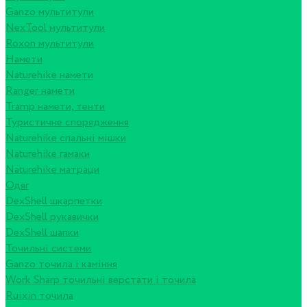
Ganzo мультитули
NexTool мультитули
Roxon мультитули
Намети
Naturehike намети
Ranger намети
Tramp намети, тенти
Туристичне спорядження
Naturehike спальні мішки
Naturehike гамаки
Naturehike матраци
Одяг
DexShell шкарпетки
DexShell рукавички
DexShell шапки
Точильні системи
Ganzo точила і каміння
Work Sharp точильні верстати і точила
Ruixin точила