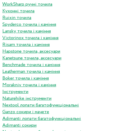
WorkSharp ручні точила
Кухонні точила
Ruixin точила
Spyderco точила і каміння
Lansky точила і каміння
Victorinox точила і каміння
Risam точила і каміння
Hapstone точила, аксесуари
Kanetsune точила, аксесуари
Benchmade точила і каміння
Leatherman точила і каміння
Boker точила і каміння
Morakniv точила і каміння
Інструменти
Naturehike інструменти
Nextool лопати багатофункціональні
Ganzo сокири і мачете
Adimanti лопати багатофункціональні
Adimanti сокири