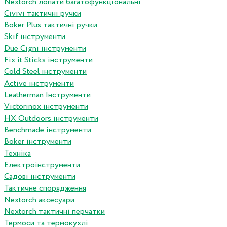
Nextorch лопати багатофункціональні
Сivivi тактичні ручки
Boker Plus тактичні ручки
Skif інструменти
Due Cigni інструменти
Fix it Sticks інструменти
Сold Steel інструменти
Active інструменти
Leatherman Інструменти
Victorinox інструменти
HX Outdoors інструменти
Benchmade інструменти
Boker інструменти
Техніка
Електроінструменти
Садові інструменти
Тактичне спорядження
Nextorch аксесуари
Nextorch тактичні перчатки
Термоси та термокухлі