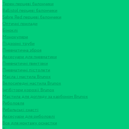
Терен перцеві балончики
Ballistol перцеві балончики
Sabre Red перцеві балончики
Оптичні прилади
Біноклі
Монокуляри
Підзорні труби
Пневматична зброя
Аксесуари для пневматики
Пневматичні гвинтівки
Пневматичні пістолети
Масла і мастила Brunox
Велосипедні мастила Brunox
Інгібітори корозії Brunox
Мастила для догляду за карбоном Brunox
Риболовля
Рибальські снасті
Аксесуари для риболовлі
Все для монтажу оснастки