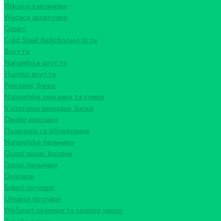
Wacaco кавоварки
Wacaco аксесуари
Спорт
Cold Steel бейсбольні біти
Взуття
Naturehike взуття
Humtto взуття
Рюкзаки, багаж
Naturehike рюкзаки та сумки
Victorinox рюкзаки, багаж
Deuter рюкзаки
Пальники та обладнання
Naturehike пальники
Quest газові балони
Газові пальники
Окуляри
Select окуляри
Umarex окуляри
WoSport окуляри та захисні маски