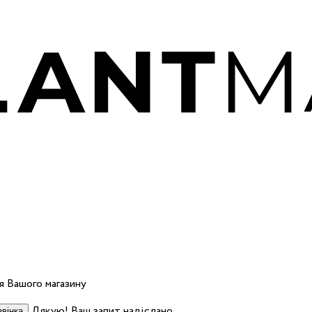
 Вашого магазину
Дякую! Ваш запит надіслано.
вінка