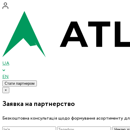
UA
EN
Стати партнером
×
Заявка на партнерство
Безкоштовна консультація щодо формування асортименту для
Чекаю дз