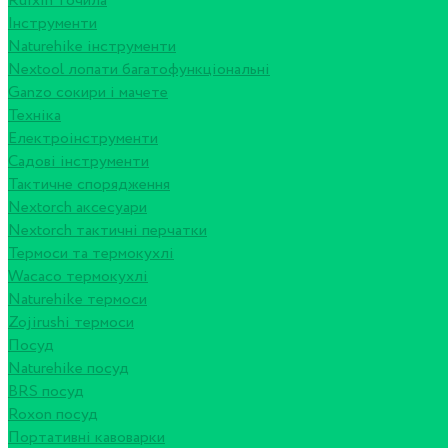
Ruixin точила
Інструменти
Naturehike інструменти
Nextool лопати багатофункціональні
Ganzo сокири і мачете
Техніка
Електроінструменти
Садові інструменти
Тактичне спорядження
Nextorch аксесуари
Nextorch тактичні перчатки
Термоси та термокухлі
Wacaco термокухлі
Naturehike термоси
Zojirushi термоси
Посуд
Naturehike посуд
BRS посуд
Roxon посуд
Портативні кавоварки