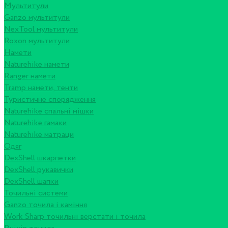
Мультитули
Ganzo мультитули
NexTool мультитули
Roxon мультитули
Намети
Naturehike намети
Ranger намети
Tramp намети, тенти
Туристичне спорядження
Naturehike спальні мішки
Naturehike гамаки
Naturehike матраци
Одяг
DexShell шкарпетки
DexShell рукавички
DexShell шапки
Точильні системи
Ganzo точила і каміння
Work Sharp точильні верстати і точила