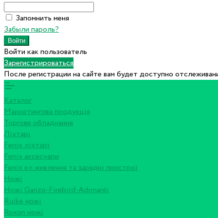
Запомнить меня
Забыли пароль?
Войти как пользователь
Зарегистрироваться
После регистрации на сайте вам будет доступно отслеживани
Каталог
Маркетингова продукція
Торгове обладнання
Ліхтарі
Fenix ліхтарі
Fenix аксесуари
Fenix ел живлення та зарядні пристрої
Ножі
Ножі Ganzo-Firebird-Adimanti
Ruike ножі
Roxon ножi