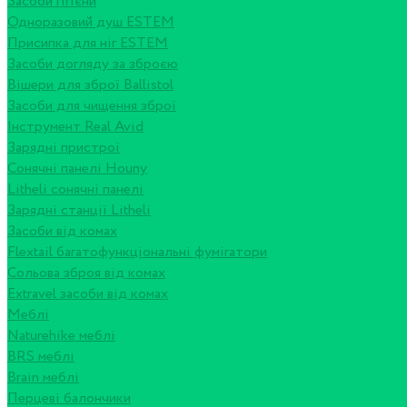
Засоби гігієни
Одноразовий душ ESTEM
Присипка для ніг ESTEM
Засоби догляду за зброєю
Вішери для зброї Ballistol
Засоби для чищення зброї
Інструмент Real Avid
Зарядні пристрої
Сонячні панелі Houny
Litheli сонячні панелі
Зарядні станції Litheli
Засоби від комах
Flextail багатофункціональні фумігатори
Сольова зброя від комах
Extravel засоби від комах
Меблі
Naturehike меблі
BRS меблі
Brain меблі
Перцеві балончики