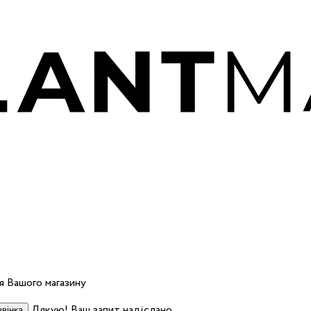
 Вашого магазину
Дякую! Ваш запит надіслано.
вінка