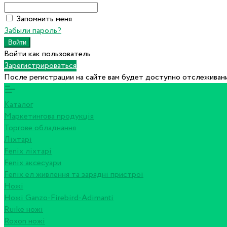
Запомнить меня
Забыли пароль?
Войти как пользователь
Зарегистрироваться
После регистрации на сайте вам будет доступно отслеживани
Каталог
Маркетингова продукція
Торгове обладнання
Ліхтарі
Fenix ліхтарі
Fenix аксесуари
Fenix ел живлення та зарядні пристрої
Ножі
Ножі Ganzo-Firebird-Adimanti
Ruike ножі
Roxon ножi