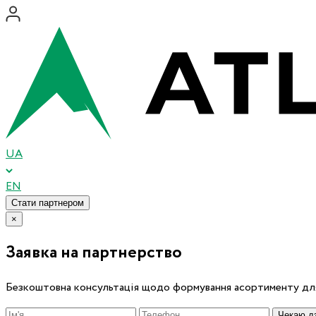
UA
EN
Стати партнером
×
Заявка на партнерство
Безкоштовна консультація щодо формування асортименту для
Чекаю дз