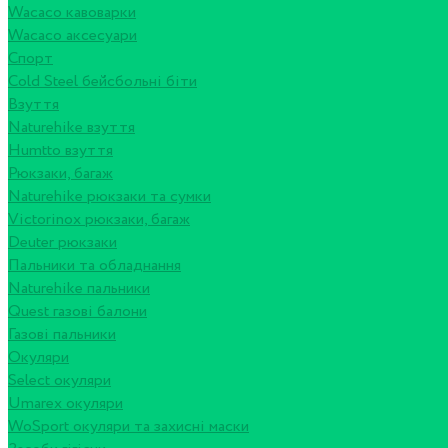
Wacaco кавоварки
Wacaco аксесуари
Спорт
Cold Steel бейсбольні біти
Взуття
Naturehike взуття
Humtto взуття
Рюкзаки, багаж
Naturehike рюкзаки та сумки
Victorinox рюкзаки, багаж
Deuter рюкзаки
Пальники та обладнання
Naturehike пальники
Quest газові балони
Газові пальники
Окуляри
Select окуляри
Umarex окуляри
WoSport окуляри та захисні маски