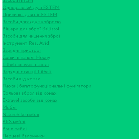
Засоби гігієни
Одноразовий душ ESTEM
Присипка для ніг ESTEM
Засоби догляду за зброєю
Вішери для зброї Ballistol
Засоби для чищення зброї
Інструмент Real Avid
Зарядні пристрої
Сонячні панелі Houny
Litheli сонячні панелі
Зарядні станції Litheli
Засоби від комах
Flextail багатофункціональні фумігатори
Сольова зброя від комах
Extravel засоби від комах
Меблі
Naturehike меблі
BRS меблі
Brain меблі
Перцеві балончики