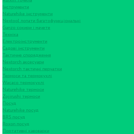
Ruixin точила
Інструменти
Naturehike інструменти
Nextool лопати багатофункціональні
Ganzo сокири і мачете
Техніка
Електроінструменти
Садові інструменти
Тактичне спорядження
Nextorch аксесуари
Nextorch тактичні перчатки
Термоси та термокухлі
Wacaco термокухлі
Naturehike термоси
Zojirushi термоси
Посуд
Naturehike посуд
BRS посуд
Roxon посуд
Портативні кавоварки