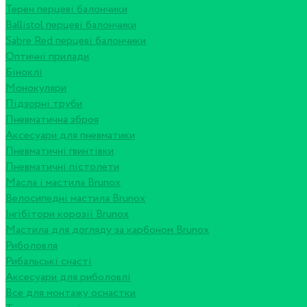
Терен перцеві балончики
Ballistol перцеві балончики
Sabre Red перцеві балончики
Оптичні прилади
Біноклі
Монокуляри
Підзорні труби
Пневматична зброя
Аксесуари для пневматики
Пневматичні гвинтівки
Пневматичні пістолети
Масла і мастила Brunox
Велосипедні мастила Brunox
Інгібітори корозії Brunox
Мастила для догляду за карбоном Brunox
Риболовля
Рибальські снасті
Аксесуари для риболовлі
Все для монтажу оснастки