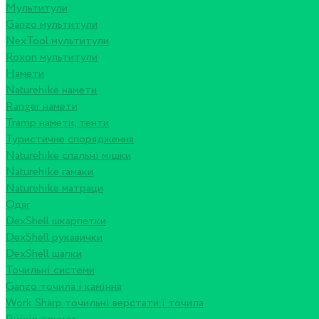
Мультитули
Ganzo мультитули
NexTool мультитули
Roxon мультитули
Намети
Naturehike намети
Ranger намети
Tramp намети, тенти
Туристичне спорядження
Naturehike спальні мішки
Naturehike гамаки
Naturehike матраци
Одяг
DexShell шкарпетки
DexShell рукавички
DexShell шапки
Точильні системи
Ganzo точила і каміння
Work Sharp точильні верстати і точила