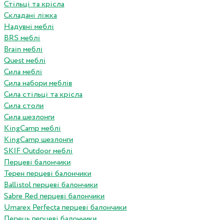
Стільці та крісла
Складані ліжка
Надувні меблі
BRS меблі
Brain меблі
Quest меблі
Сила меблі
Сила набори меблів
Сила стільці та крісла
Сила столи
Сила шезлонги
KingCamp меблі
KingCamp шезлонги
SKIF Outdoor меблі
Перцеві балончики
Терен перцеві балончики
Ballistol перцеві балончики
Sabre Red перцеві балончики
Umarex Perfecta перцеві балончики
Перець перцеві балончики