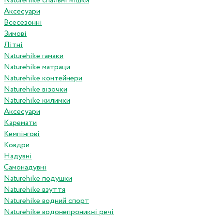
Naturehike спальні мішки
Аксесуари
Всесезонні
Зимові
Літні
Naturehike гамаки
Naturehike матраци
Naturehike контейнери
Naturehike візочки
Naturehike килимки
Аксесуари
Каремати
Кемпінгові
Ковдри
Надувні
Самонадувні
Naturehike подушки
Naturehike взуття
Naturehike водний спорт
Naturehike водонепроникні речі