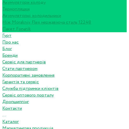
Акумулятори холоду
Термопляшки
Акумуляторні холодильники
Ніж Morakniv Flex нержавіюча сталь 12248
Пакет Fonarik
Гурт
Про нас
Блог
Бренди
Сервіс для партнерів
Стати партнером
Корпоративні замовлення
Гарантія та сервіс
Служба підтримки клієнтів
Сервіс оптового порталу
Дропшиппінг
Контакти
...
Каталог
Маркетингова продукція