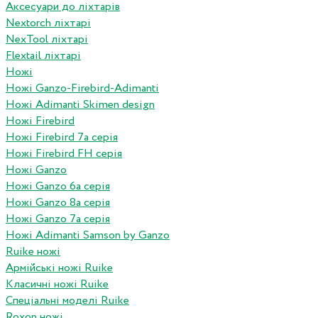
Аксесуари до ліхтарів
Nextorch ліхтарі
NexTool ліхтарі
Flextail ліхтарі
Ножі
Ножі Ganzo-Firebird-Adimanti
Ножі Adimanti Skimen design
Ножі Firebird
Ножі Firebird 7а серія
Ножі Firebird FH серія
Ножі Ganzo
Ножі Ganzo 6а серія
Ножі Ganzo 8а серія
Ножі Ganzo 7а серія
Ножі Adimanti Samson by Ganzo
Ruike ножі
Армійські ножі Ruike
Класичні ножі Ruike
Спеціальні моделі Ruike
Roxon ножi