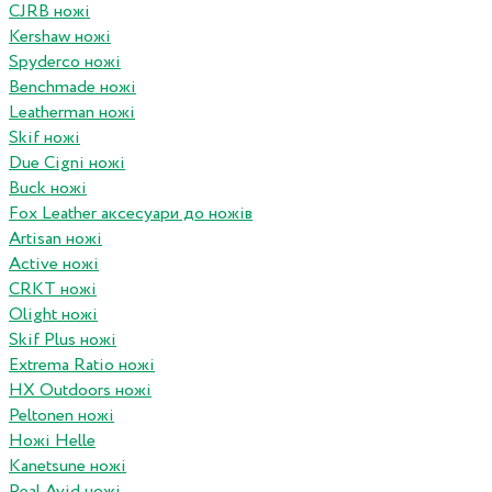
CJRB ножі
Kershaw ножі
Spyderco ножі
Benchmade ножі
Leatherman ножі
Skif ножі
Due Cigni ножі
Buck ножі
Fox Leather аксесуари до ножів
Artisan ножі
Active ножі
CRKT ножі
Olight ножі
Skif Plus ножі
Extrema Ratio ножі
HX Outdoors ножі
Peltonen ножі
Ножі Helle
Kanetsune ножі
Real Avid ножі