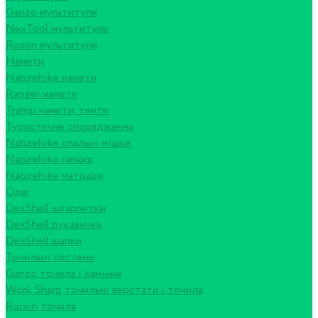
Ganzo мультитули
NexTool мультитули
Roxon мультитули
Намети
Naturehike намети
Ranger намети
Tramp намети, тенти
Туристичне спорядження
Naturehike спальні мішки
Naturehike гамаки
Naturehike матраци
Одяг
DexShell шкарпетки
DexShell рукавички
DexShell шапки
Точильні системи
Ganzo точила і каміння
Work Sharp точильні верстати і точила
Ruixin точила