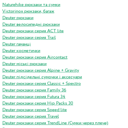
Naturehike рюкзаки та сумки
Victorinox рюкзаки, багаж
Deuter рюкзаки
Deuter велосипедні рюкзаки
Deuter рюкзаки серия ACT lite
Deuter рюкзаки серия Trail
Deuter гаманці
Deuter косметички
Deuter рюкзаки серия Aircontact
Deuter міські рюкзаки
Deuter рюкзаки серия Alpine + Gravity
Deuter підсідельні сумочки і аксесуари
Deuter рюкзаки серия Classic + Spectro
Deuter рюкзаки серия Family 36
Deuter рюкзаки серия Futura 34
Deuter рюкзаки серия Hip Packs 30
Deuter рюкзаки серия Speed lite
Deuter рюкзаки серия Travel
Deuter рюкзаки серия TrendLine (Сумки через плече)