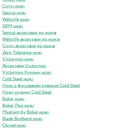
Civivi ножі
Sencut ножі
Weknife ножі
SRM ножі
Sencut аксесуари до ножів
Weknife аксесуари до ножів
Civivi аксесуари до ножів
Zero Tolerance ножі
Victorinox ножі
Аксесуари Victorinox
Victorinox Кухонні ножі
Cold Steel ножі
Ножі з фіксованим клинком Cold Steel
Ножі складні Cold Steel
Boker ножі
Boker Plus ножі
Magnum by Boker ножі
Blade Brothersl ножі
Opinel ножі