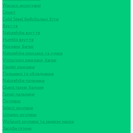
Wacaco аксесуари
Спорт
Cold Steel бейсбольні біти
Взуття
Naturehike взуття
Humtto взуття
Рюкзаки, багаж
Naturehike рюкзаки та сумки
Victorinox рюкзаки, багаж
Deuter рюкзаки
Пальники та обладнання
Naturehike пальники
Quest газові балони
Газові пальники
Окуляри
Select окуляри
Umarex окуляри
WoSport окуляри та захисні маски
Засоби гігієни