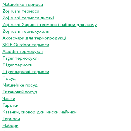
Naturehike термоси
Zojirushi термоси
Zojirushi термоси дитячі
Zojirushi Харчові термоси і набори для ланчу
Zojirushi термокухоль
Аксесуари для термопродукціі
SKIF Outdoor термоси
Aladdin термокухлі
Tiger термокухлі
Tiger термоси
Tiger харчові термоси
Посуд
Naturehike посуд
Титановий посуд
Чашки
Тарілки
Казанки, сковорідки, миски, чайники
Термоси
Набори