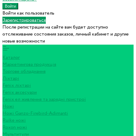
Войти как пользователь
Зарегистрироваться
После регистрации на сайте вам будет доступно
отслеживание состояния заказов, личный кабинет и другие
новые возможности
Каталог
Маркетингова продукція
Торгове обладнання
Ліхтарі
Fenix ліхтарі
Fenix аксесуари
Fenix ел живлення та зарядні пристрої
Ножі
Ножі Ganzo-Firebird-Adimanti
Ruike ножі
Roxon ножi
Мультитули