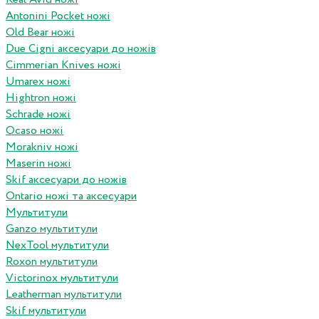
Antonini Pocket ножі
Old Bear ножі
Due Cigni аксесуари до ножів
Cimmerian Knives ножі
Umarex ножі
Hightron ножі
Schrade ножі
Ocaso ножі
Morakniv ножі
Maserin ножі
Skif аксесуари до ножів
Ontario ножі та аксесуари
Мультитули
Ganzo мультитули
NexTool мультитули
Roxon мультитули
Victorinox мультитули
Leatherman мультитули
Skif мультитули