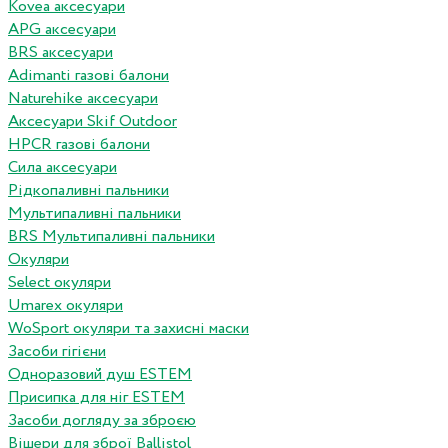
Kovea аксесуари
APG аксесуари
BRS аксесуари
Adimanti газові балони
Naturehike аксесуари
Аксесуари Skif Outdoor
HPCR газові балони
Сила аксесуари
Рідкопаливні пальники
Мультипаливні пальники
BRS Мультипаливні пальники
Окуляри
Select окуляри
Umarex окуляри
WoSport окуляри та захисні маски
Засоби гігієни
Одноразовий душ ESTEM
Присипка для ніг ESTEM
Засоби догляду за зброєю
Вішери для зброї Ballistol