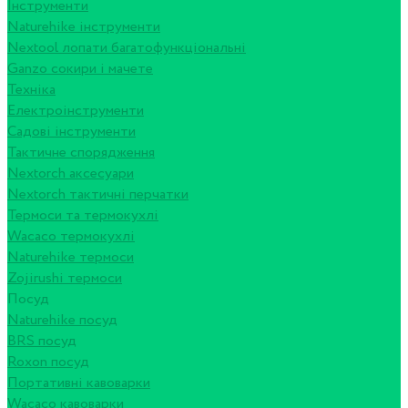
Інструменти
Naturehike інструменти
Nextool лопати багатофункціональні
Ganzo сокири і мачете
Техніка
Електроінструменти
Садові інструменти
Тактичне спорядження
Nextorch аксесуари
Nextorch тактичні перчатки
Термоси та термокухлі
Wacaco термокухлі
Naturehike термоси
Zojirushi термоси
Посуд
Naturehike посуд
BRS посуд
Roxon посуд
Портативні кавоварки
Wacaco кавоварки