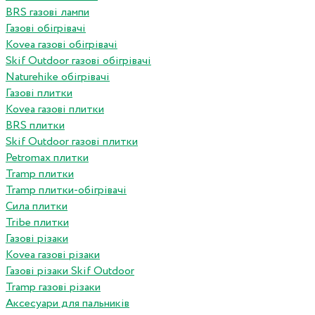
BRS газові лампи
Газові обігрівачі
Kovea газові обігрівачі
Skif Outdoor газові обігрівачі
Naturehike обігрівачі
Газові плитки
Kovea газові плитки
BRS плитки
Skif Outdoor газові плитки
Petromax плитки
Tramp плитки
Tramp плитки-обігрівачі
Сила плитки
Tribe плитки
Газові різаки
Kovea газові різаки
Газові різаки Skif Outdoor
Tramp газові різаки
Аксесуари для пальників