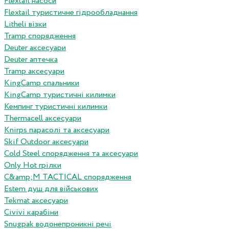
Flextail насоси
Flextail туристичне гідрообладнання
Litheli візки
Tramp спорядження
Deuter аксесуари
Deuter аптечка
Tramp аксесуари
KingCamp спальники
KingCamp туристичні килимки
Кемпинг туристичні килимки
Thermacell аксесуари
Knirps парасолі та аксесуари
Skif Outdoor аксесуари
Cold Steel спорядження та аксесуари
Only Hot грілки
C&amp;M TACTICAL спорядження
Estem душ для військових
Tekmat аксесуари
Сivivi карабіни
Snugpak водонепроникні речі