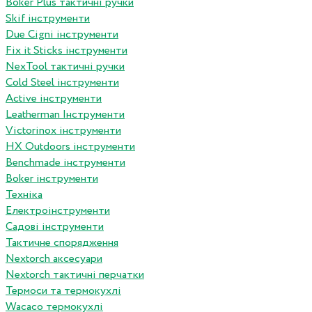
Boker Plus тактичні ручки
Skif інструменти
Due Cigni інструменти
Fix it Sticks інструменти
NexTool тактичні ручки
Сold Steel інструменти
Active інструменти
Leatherman Інструменти
Victorinox інструменти
HX Outdoors інструменти
Benchmade інструменти
Boker інструменти
Техніка
Електроінструменти
Садові інструменти
Тактичне спорядження
Nextorch аксесуари
Nextorch тактичні перчатки
Термоси та термокухлі
Wacaco термокухлі