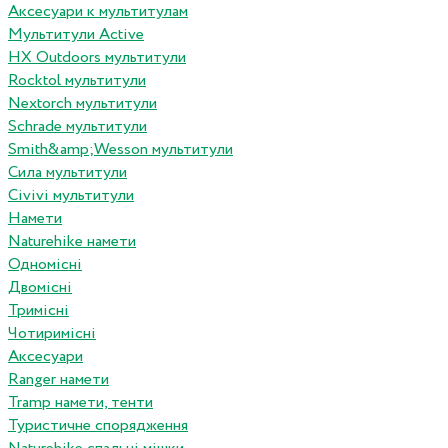
Аксесуари к мультитулам
Мультитули Active
HX Outdoors мультитули
Rocktol мультитули
Nextorch мультитули
Schrade мультитули
Smith&amp;Wesson мультитули
Сила мультитули
Civivi мультитули
Намети
Naturehike намети
Одномісні
Двомісні
Тримісні
Чотиримісні
Аксесуари
Ranger намети
Tramp намети, тенти
Туристичне спорядження