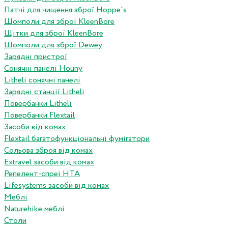
Патчі для чищення зброї Hoppe`s
Шомполи для зброї KleenBore
Щітки для зброї KleenBore
Шомполи для зброї Dewey
Зарядні пристрої
Сонячні панелі Houny
Litheli сонячні панелі
Зарядні станції Litheli
Повербанки Litheli
Повербанки Flextail
Засоби від комах
Flextail багатофункціональні фумігатори
Сольова зброя від комах
Extravel засоби від комах
Репелент-спреї HTA
Lifesystems засоби від комах
Меблі
Naturehike меблі
Столи