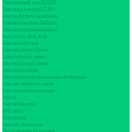
Одноразовий душ ESTEM
Присипка для ніг ESTEM
Засоби догляду за зброєю
Вішери для зброї Ballistol
Засоби для чищення зброї
Інструмент Real Avid
Зарядні пристрої
Сонячні панелі Houny
Litheli сонячні панелі
Зарядні станції Litheli
Засоби від комах
Flextail багатофункціональні фумігатори
Сольова зброя від комах
Extravel засоби від комах
Меблі
Naturehike меблі
BRS меблі
Brain меблі
Перцеві балончики
Терен перцеві балончики