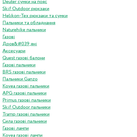
Deuter сумки на пояс
Skif Outdoor рюкзаки
Helikon-Tex рюкзаки та сумки
Пальники та обладнання
Naturehike пальники
Газові
Дров&#039;яні
Аксесуари
Quest газові балони
Газові пальники
BRS газові пальники
Пальники Ganzo
Kovea газові пальники
APG газові пальники
Primus газові пальники
Skif Outdoor пальники
Tramp газові пальники
Сила газові пальники
Газові лампи
Kovea газові лампи