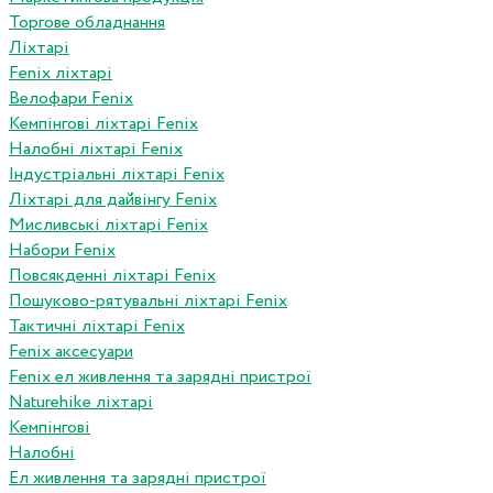
Торгове обладнання
Ліхтарі
Fenix ліхтарі
Велофари Fenix
Кемпінгові ліхтарі Fenix
Налобні ліхтарі Fenix
Індустріальні ліхтарі Fenix
Ліхтарі для дайвінгу Fenix
Мисливські ліхтарі Fenix
Набори Fenix
Повсякденні ліхтарі Fenix
Пошуково-рятувальні ліхтарі Fenix
Тактичні ліхтарі Fenix
Fenix аксесуари
Fenix ел живлення та зарядні пристрої
Naturehike ліхтарі
Кемпінгові
Налобні
Ел живлення та зарядні пристрої