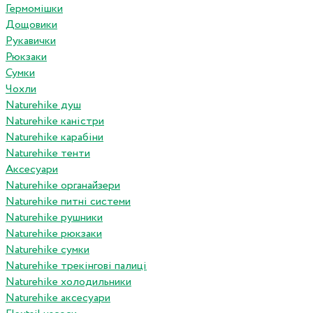
Гермомішки
Дощовики
Рукавички
Рюкзаки
Сумки
Чохли
Naturehike душ
Naturehike каністри
Naturehike карабіни
Naturehike тенти
Аксесуари
Naturehike органайзери
Naturehike питні системи
Naturehike рушники
Naturehike рюкзаки
Naturehike сумки
Naturehike трекінгові палиці
Naturehike холодильники
Naturehike аксесуари