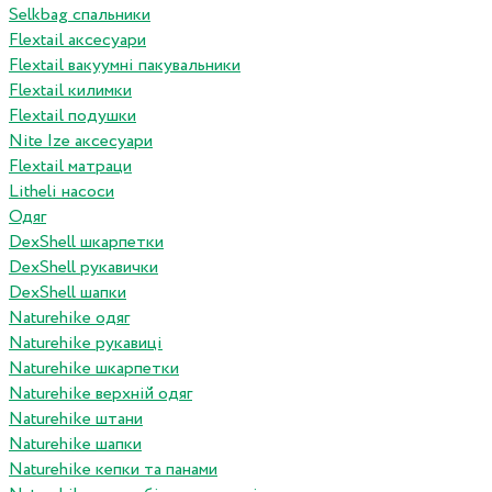
Selkbag спальники
Flextail аксесуари
Flextail вакуумні пакувальники
Flextail килимки
Flextail подушки
Nite Ize аксесуари
Flextail матраци
Litheli насоси
Одяг
DexShell шкарпетки
DexShell рукавички
DexShell шапки
Naturehike одяг
Naturehike рукавиці
Naturehike шкарпетки
Naturehike верхній одяг
Naturehike штани
Naturehike шапки
Naturehike кепки та панами