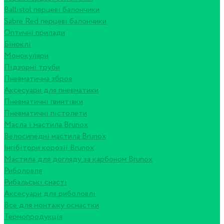
Ballistol перцеві балончики
Sabre Red перцеві балончики
Оптичні прилади
Біноклі
Монокуляри
Підзорні труби
Пневматична зброя
Аксесуари для пневматики
Пневматичні гвинтівки
Пневматичні пістолети
Масла і мастила Brunox
Велосипедні мастила Brunox
Інгібітори корозії Brunox
Мастила для догляду за карбоном Brunox
Риболовля
Рибальські снасті
Аксесуари для риболовлі
Все для монтажу оснастки
Термопродукція