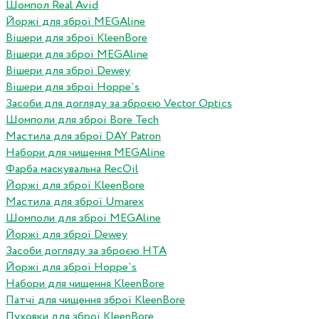
Шомпол Real Avid
Йоржі для зброї MEGAline
Вішери для зброї KleenBore
Вішери для зброї MEGAline
Вішери для зброї Dewey
Вішери для зброї Hoppe`s
Засоби для догляду за зброєю Vector Optics
Шомполи для зброї Bore Tech
Мастила для зброї DAY Patron
Набори для чищення MEGAline
Фарба маскувальна RecOil
Йоржі для зброї KleenBore
Мастила для зброї Umarex
Шомполи для зброї MEGAline
Йоржі для зброї Dewey
Засоби догляду за зброєю HTA
Йоржі для зброї Hoppe`s
Набори для чищення KleenBore
Патчі для чищення зброї KleenBore
Пуховки для зброї KleenBore