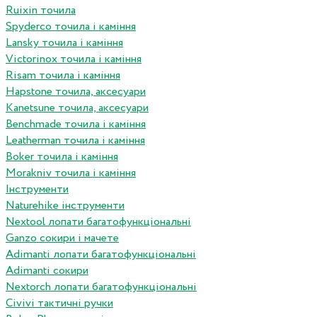
Ruixin точила
Spyderco точила і каміння
Lansky точила і каміння
Victorinox точила і каміння
Risam точила і каміння
Hapstone точила, аксесуари
Kanetsune точила, аксесуари
Benchmade точила і каміння
Leatherman точила і каміння
Boker точила і каміння
Morakniv точила і каміння
Інструменти
Naturehike інструменти
Nextool лопати багатофункціональні
Ganzo сокири і мачете
Adimanti лопати багатофункціональні
Adimanti сокири
Nextorch лопати багатофункціональні
Сivivi тактичні ручки