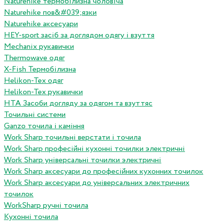
Naturehike термобілизна чоловіча
Naturehike пов&#039;язки
Naturehike аксесуари
HEY-sport засіб за доглядом одягу і взуття
Mechanix рукавички
Thermowave одяг
X-Fish Термобілизна
Helikon-Tex одяг
Helikon-Tex рукавички
HTA Засоби догляду за одягом та взуттяс
Точильні системи
Ganzo точила і каміння
Work Sharp точильні верстати і точила
Work Sharp професiйнi кухоннi точилки электричнi
Work Sharp унiверсальнi точилки электричнi
Work Sharp аксесуари до професiйних кухонних точилок
Work Sharp аксесуари до унiверсальних электричних
точилок
WorkSharp ручні точила
Кухонні точила