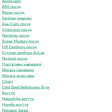
Аксесуари
BRS посуд
Roxon посуд
Kershaw ловилки
Due Cigni посуд
Victorinox посуд
Petromax посуд
Ridge Monkey посуд
HX Outdoors посуд
Столові прибори Active
Nextool посуд
Портативні кавоварки
Wacaco кавоварки
Wacaco аксесуари
Спорт
Cold Steel бейсбольні біти
Взуття
Naturehike взуття
Humtto взуття
Рюкзаки, багаж