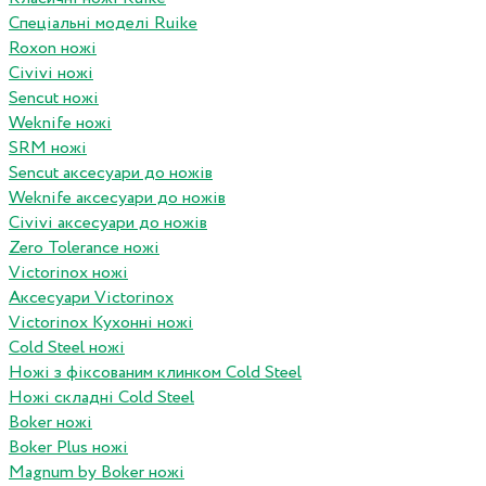
Спеціальні моделі Ruike
Roxon ножi
Civivi ножі
Sencut ножі
Weknife ножі
SRM ножі
Sencut аксесуари до ножів
Weknife аксесуари до ножів
Civivi аксесуари до ножів
Zero Tolerance ножі
Victorinox ножі
Аксесуари Victorinox
Victorinox Кухонні ножі
Cold Steel ножі
Ножі з фіксованим клинком Cold Steel
Ножі складні Cold Steel
Boker ножі
Boker Plus ножі
Magnum by Boker ножі