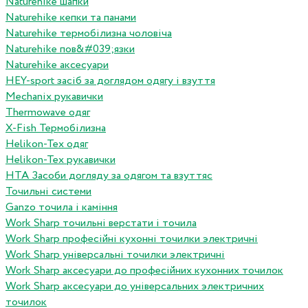
Naturehike шапки
Naturehike кепки та панами
Naturehike термобілизна чоловіча
Naturehike пов&#039;язки
Naturehike аксесуари
HEY-sport засіб за доглядом одягу і взуття
Mechanix рукавички
Thermowave одяг
X-Fish Термобілизна
Helikon-Tex одяг
Helikon-Tex рукавички
HTA Засоби догляду за одягом та взуттяс
Точильні системи
Ganzo точила і каміння
Work Sharp точильні верстати і точила
Work Sharp професiйнi кухоннi точилки электричнi
Work Sharp унiверсальнi точилки электричнi
Work Sharp аксесуари до професiйних кухонних точилок
Work Sharp аксесуари до унiверсальних электричних
точилок