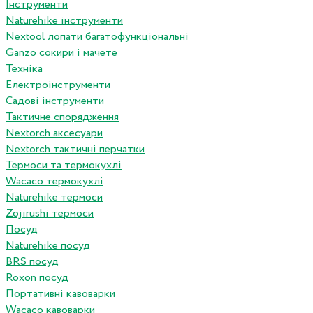
Інструменти
Naturehike інструменти
Nextool лопати багатофункціональні
Ganzo сокири і мачете
Техніка
Електроінструменти
Садові інструменти
Тактичне спорядження
Nextorch аксесуари
Nextorch тактичні перчатки
Термоси та термокухлі
Wacaco термокухлі
Naturehike термоси
Zojirushi термоси
Посуд
Naturehike посуд
BRS посуд
Roxon посуд
Портативні кавоварки
Wacaco кавоварки