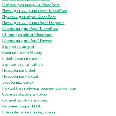
Набори для чищення KleenBore
Патчі для чищення зброї KleenBore
Пуховки для зброї KleenBore
Патчі для чищення зброї Hoppe`s
Шомполи для зброї KleenBore
Щітки для зброї KleenBore
Шомполи для зброї Dewey
Зарядні пристрої
Сонячні панелі Houny
Litheli сонячні панелі
Зарядні станції Litheli
Повербанки Litheli
Повербанки Flextail
Засоби від комах
Flextail багатофункціональні фумігатори
Сольова зброя від комах
Extravel засоби від комах
Репелент-спреї HTA
Lifesystems засоби від комах