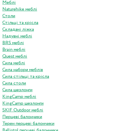
Меблі
Naturehike меблі
Столи
Стільці та крісла
Складані ліжка
Надувні меблі
BRS меблі
Brain меблі
Quest меблі
Сила меблі
Сила набори меблів
Сила стільці та крісла
Сила столи
Сила шезлонги
KingCamp меблі
KingCamp шезлонги
SKIF Outdoor меблі
Перцеві балончики
Терен перцеві балончики
Ballistol перцеві балончики