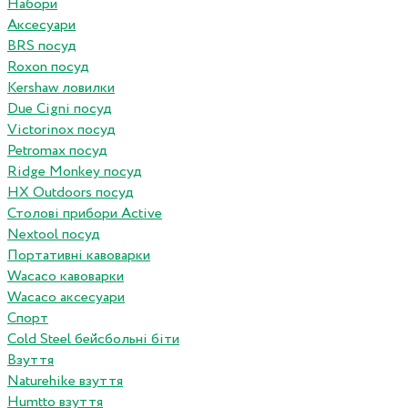
Набори
Аксесуари
BRS посуд
Roxon посуд
Kershaw ловилки
Due Cigni посуд
Victorinox посуд
Petromax посуд
Ridge Monkey посуд
HX Outdoors посуд
Столові прибори Active
Nextool посуд
Портативні кавоварки
Wacaco кавоварки
Wacaco аксесуари
Спорт
Cold Steel бейсбольні біти
Взуття
Naturehike взуття
Humtto взуття