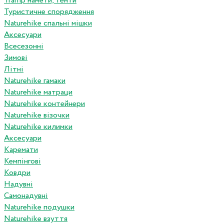
Tramp намети, тенти
Туристичне спорядження
Naturehike спальні мішки
Аксесуари
Всесезонні
Зимові
Літні
Naturehike гамаки
Naturehike матраци
Naturehike контейнери
Naturehike візочки
Naturehike килимки
Аксесуари
Каремати
Кемпінгові
Ковдри
Надувні
Самонадувні
Naturehike подушки
Naturehike взуття