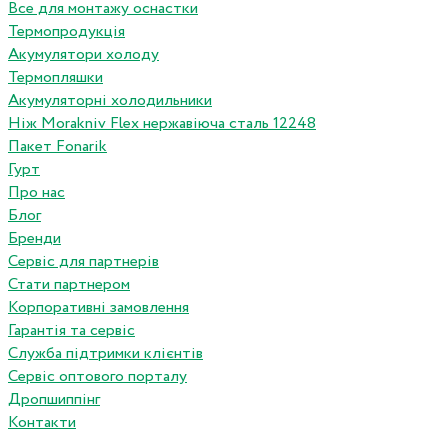
Все для монтажу оснастки
Термопродукція
Акумулятори холоду
Термопляшки
Акумуляторні холодильники
Ніж Morakniv Flex нержавіюча сталь 12248
Пакет Fonarik
Гурт
Про нас
Блог
Бренди
Сервіс для партнерів
Стати партнером
Корпоративні замовлення
Гарантія та сервіс
Служба підтримки клієнтів
Сервіс оптового порталу
Дропшиппінг
Контакти
...