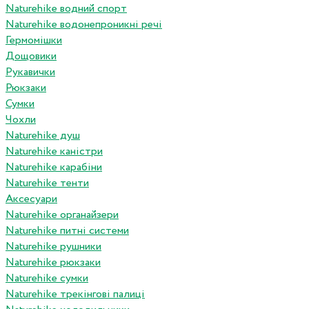
Naturehike водний спорт
Naturehike водонепроникні речі
Гермомішки
Дощовики
Рукавички
Рюкзаки
Сумки
Чохли
Naturehike душ
Naturehike каністри
Naturehike карабіни
Naturehike тенти
Аксесуари
Naturehike органайзери
Naturehike питні системи
Naturehike рушники
Naturehike рюкзаки
Naturehike сумки
Naturehike трекінгові палиці