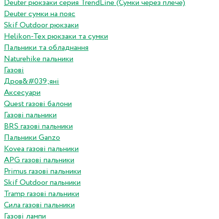
Deuter рюкзаки серия TrendLine (Сумки через плече)
Deuter сумки на пояс
Skif Outdoor рюкзаки
Helikon-Tex рюкзаки та сумки
Пальники та обладнання
Naturehike пальники
Газові
Дров&#039;яні
Аксесуари
Quest газові балони
Газові пальники
BRS газові пальники
Пальники Ganzo
Kovea газові пальники
APG газові пальники
Primus газові пальники
Skif Outdoor пальники
Tramp газові пальники
Сила газові пальники
Газові лампи