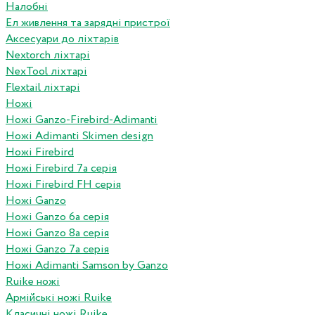
Налобні
Ел живлення та зарядні пристрої
Аксесуари до ліхтарів
Nextorch ліхтарі
NexTool ліхтарі
Flextail ліхтарі
Ножі
Ножі Ganzo-Firebird-Adimanti
Ножі Adimanti Skimen design
Ножі Firebird
Ножі Firebird 7а серія
Ножі Firebird FH серія
Ножі Ganzo
Ножі Ganzo 6а серія
Ножі Ganzo 8а серія
Ножі Ganzo 7а серія
Ножі Adimanti Samson by Ganzo
Ruike ножі
Армійські ножі Ruike
Класичні ножі Ruike