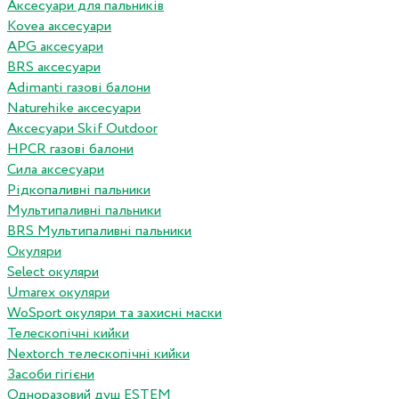
Аксесуари для пальників
Kovea аксесуари
APG аксесуари
BRS аксесуари
Adimanti газові балони
Naturehike аксесуари
Аксесуари Skif Outdoor
HPCR газові балони
Сила аксесуари
Рідкопаливні пальники
Мультипаливні пальники
BRS Мультипаливні пальники
Окуляри
Select окуляри
Umarex окуляри
WoSport окуляри та захисні маски
Телескопічні кийки
Nextorch телескопічні кийки
Засоби гігієни
Одноразовий душ ESTEM