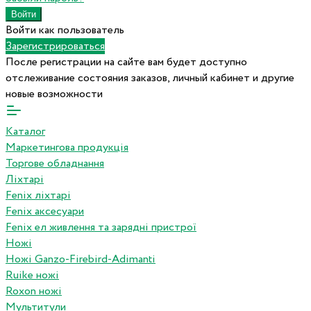
Войти как пользователь
Зарегистрироваться
После регистрации на сайте вам будет доступно
отслеживание состояния заказов, личный кабинет и другие
новые возможности
Каталог
Маркетингова продукція
Торгове обладнання
Ліхтарі
Fenix ліхтарі
Fenix аксесуари
Fenix ел живлення та зарядні пристрої
Ножі
Ножі Ganzo-Firebird-Adimanti
Ruike ножі
Roxon ножi
Мультитули