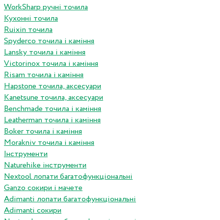
WorkSharp ручні точила
Кухонні точила
Ruixin точила
Spyderco точила і каміння
Lansky точила і каміння
Victorinox точила і каміння
Risam точила і каміння
Hapstone точила, аксесуари
Kanetsune точила, аксесуари
Benchmade точила і каміння
Leatherman точила і каміння
Boker точила і каміння
Morakniv точила і каміння
Інструменти
Naturehike інструменти
Nextool лопати багатофункціональні
Ganzo сокири і мачете
Adimanti лопати багатофункціональні
Adimanti сокири