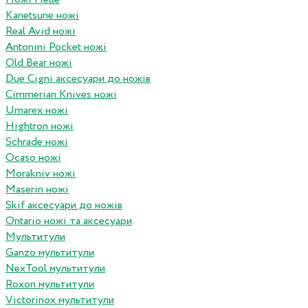
Kanetsune ножі
Real Avid ножі
Antonini Pocket ножі
Old Bear ножі
Due Cigni аксесуари до ножів
Cimmerian Knives ножі
Umarex ножі
Hightron ножі
Schrade ножі
Ocaso ножі
Morakniv ножі
Maserin ножі
Skif аксесуари до ножів
Ontario ножі та аксесуари
Мультитули
Ganzo мультитули
NexTool мультитули
Roxon мультитули
Victorinox мультитули