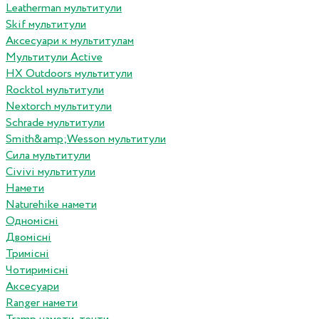
Leatherman мультитули
Skif мультитули
Аксесуари к мультитулам
Мультитули Active
HX Outdoors мультитули
Rocktol мультитули
Nextorch мультитули
Schrade мультитули
Smith&amp;Wesson мультитули
Сила мультитули
Civivi мультитули
Намети
Naturehike намети
Одномісні
Двомісні
Тримісні
Чотиримісні
Аксесуари
Ranger намети