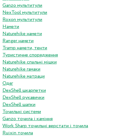
Ganzo мультитули
NexTool мультитули
Roxon мультитули
Намети
Naturehike намети
Ranger намети
Tramp намети, тенти
Туристичне спорядження
Naturehike спальні мішки
Naturehike гамаки
Naturehike матраци
Одяг
DexShell шкарпетки
DexShell рукавички
DexShell шапки
Точильні системи
Ganzo точила і каміння
Work Sharp точильні верстати і точила
Ruixin точила