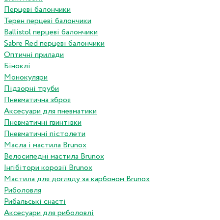
Перцеві балончики
Терен перцеві балончики
Ballistol перцеві балончики
Sabre Red перцеві балончики
Оптичні прилади
Біноклі
Монокуляри
Підзорні труби
Пневматична зброя
Аксесуари для пневматики
Пневматичні гвинтівки
Пневматичні пістолети
Масла і мастила Brunox
Велосипедні мастила Brunox
Інгібітори корозії Brunox
Мастила для догляду за карбоном Brunox
Риболовля
Рибальські снасті
Аксесуари для риболовлі