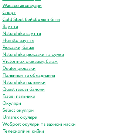
Wacaco аксесуари
Спорт
Cold Steel бейсбольні біти
Взуття
Naturehike взуття
Humtto взуття
Рюкзаки, багаж
Naturehike рюкзаки та сумки
Victorinox рюкзаки, багаж
Deuter рюкзаки
Пальники та обладнання
Naturehike пальники
Quest газові балони
Газові пальники
Окуляри
Select окуляри
Umarex окуляри
WoSport окуляри та захисні маски
Телескопічні кийки