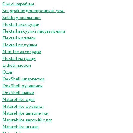
Сivivi карабіни
Snugpak водонепроникні речі
Selkbag спальники
Flextail аксесуари
Flextail вакуумні пакувальники
Flextail килимки
Flextail подушки
Nite Ize аксесуари
Flextail матраци
Litheli насоси
Одяг
DexShell шкарпетки
DexShell рукавички
DexShell шапки
Naturehike одяг
Naturehike рукавиці
Naturehike шкарпетки
Naturehike верхній одяг
Naturehike штани