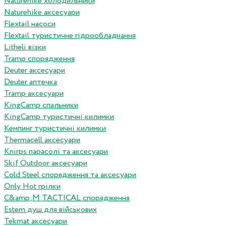
Naturehike холодильники
Naturehike аксесуари
Flextail насоси
Flextail туристичне гідрообладнання
Litheli візки
Tramp спорядження
Deuter аксесуари
Deuter аптечка
Tramp аксесуари
KingCamp спальники
KingCamp туристичні килимки
Кемпинг туристичні килимки
Thermacell аксесуари
Knirps парасолі та аксесуари
Skif Outdoor аксесуари
Cold Steel спорядження та аксесуари
Only Hot грілки
C&amp;M TACTICAL спорядження
Estem душ для військових
Tekmat аксесуари