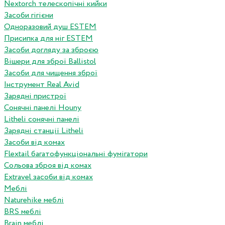
Nextorch телескопічні кийки
Засоби гігієни
Одноразовий душ ESTEM
Присипка для ніг ESTEM
Засоби догляду за зброєю
Вішери для зброї Ballistol
Засоби для чищення зброї
Інструмент Real Avid
Зарядні пристрої
Сонячні панелі Houny
Litheli сонячні панелі
Зарядні станції Litheli
Засоби від комах
Flextail багатофункціональні фумігатори
Сольова зброя від комах
Extravel засоби від комах
Меблі
Naturehike меблі
BRS меблі
Brain меблі