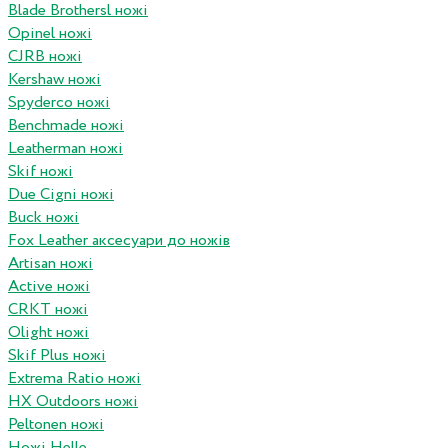
Blade Brothersl ножі
Opinel ножі
CJRB ножі
Kershaw ножі
Spyderco ножі
Benchmade ножі
Leatherman ножі
Skif ножі
Due Cigni ножі
Buck ножі
Fox Leather аксесуари до ножів
Artisan ножі
Active ножі
CRKT ножі
Olight ножі
Skif Plus ножі
Extrema Ratio ножі
HX Outdoors ножі
Peltonen ножі
Ножі Helle