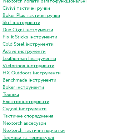
Nextorch лопати багатофункціональні
Сivivi тактичні ручки
Boker Plus тактичні ручки
Skif інструменти
Due Cigni інструменти
Fix it Sticks інструменти
Сold Steel інструменти
Active інструменти
Leatherman Інструменти
Victorinox інструменти
HX Outdoors інструменти
Benchmade інструменти
Boker інструменти
Техніка
Електроінструменти
Садові інструменти
Тактичне спорядження
Nextorch аксесуари
Nextorch тактичні перчатки
Термоси та термокухлі