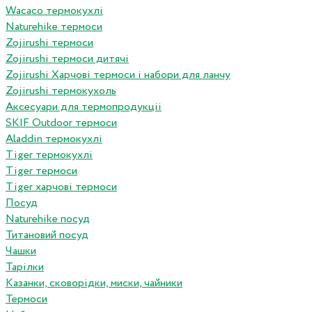
Wacaco термокухлі
Naturehike термоси
Zojirushi термоси
Zojirushi термоси дитячі
Zojirushi Харчові термоси і набори для ланчу
Zojirushi термокухоль
Аксесуари для термопродукціі
SKIF Outdoor термоси
Aladdin термокухлі
Tiger термокухлі
Tiger термоси
Tiger харчові термоси
Посуд
Naturehike посуд
Титановий посуд
Чашки
Тарілки
Казанки, сковорідки, миски, чайники
Термоси