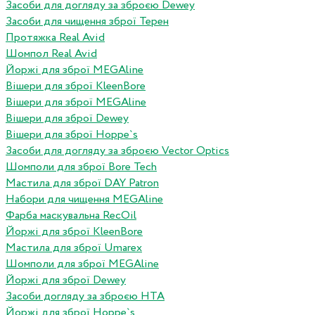
Засоби для догляду за зброєю Dewey
Засоби для чищення зброї Терен
Протяжка Real Avid
Шомпол Real Avid
Йоржі для зброї MEGAline
Вішери для зброї KleenBore
Вішери для зброї MEGAline
Вішери для зброї Dewey
Вішери для зброї Hoppe`s
Засоби для догляду за зброєю Vector Optics
Шомполи для зброї Bore Tech
Мастила для зброї DAY Patron
Набори для чищення MEGAline
Фарба маскувальна RecOil
Йоржі для зброї KleenBore
Мастила для зброї Umarex
Шомполи для зброї MEGAline
Йоржі для зброї Dewey
Засоби догляду за зброєю HTA
Йоржі для зброї Hoppe`s