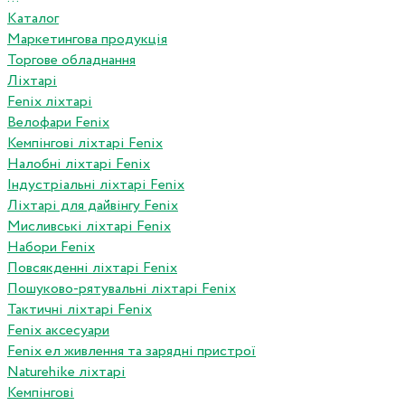
Каталог
Маркетингова продукція
Торгове обладнання
Ліхтарі
Fenix ліхтарі
Велофари Fenix
Кемпінгові ліхтарі Fenix
Налобні ліхтарі Fenix
Індустріальні ліхтарі Fenix
Ліхтарі для дайвінгу Fenix
Мисливські ліхтарі Fenix
Набори Fenix
Повсякденні ліхтарі Fenix
Пошуково-рятувальні ліхтарі Fenix
Тактичні ліхтарі Fenix
Fenix аксесуари
Fenix ел живлення та зарядні пристрої
Naturehike ліхтарі
Кемпінгові