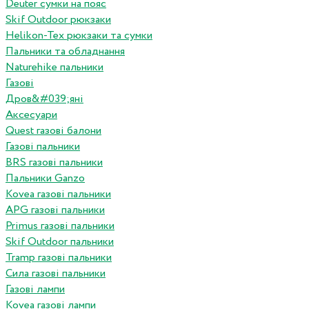
Deuter сумки на пояс
Skif Outdoor рюкзаки
Helikon-Tex рюкзаки та сумки
Пальники та обладнання
Naturehike пальники
Газові
Дров&#039;яні
Аксесуари
Quest газові балони
Газові пальники
BRS газові пальники
Пальники Ganzo
Kovea газові пальники
APG газові пальники
Primus газові пальники
Skif Outdoor пальники
Tramp газові пальники
Сила газові пальники
Газові лампи
Kovea газові лампи