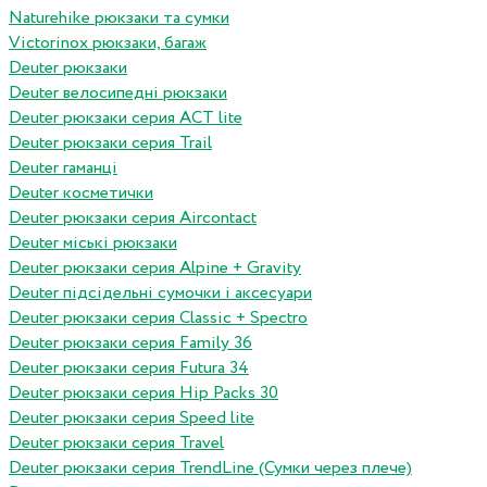
Naturehike рюкзаки та сумки
Victorinox рюкзаки, багаж
Deuter рюкзаки
Deuter велосипедні рюкзаки
Deuter рюкзаки серия ACT lite
Deuter рюкзаки серия Trail
Deuter гаманці
Deuter косметички
Deuter рюкзаки серия Aircontact
Deuter міські рюкзаки
Deuter рюкзаки серия Alpine + Gravity
Deuter підсідельні сумочки і аксесуари
Deuter рюкзаки серия Classic + Spectro
Deuter рюкзаки серия Family 36
Deuter рюкзаки серия Futura 34
Deuter рюкзаки серия Hip Packs 30
Deuter рюкзаки серия Speed lite
Deuter рюкзаки серия Travel
Deuter рюкзаки серия TrendLine (Сумки через плече)