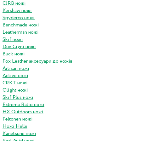
CJRB ножі
Kershaw ножі
Spyderco ножі
Benchmade ножі
Leatherman ножі
Skif ножі
Due Cigni ножі
Buck ножі
Fox Leather аксесуари до ножів
Artisan ножі
Active ножі
CRKT ножі
Olight ножі
Skif Plus ножі
Extrema Ratio ножі
HX Outdoors ножі
Peltonen ножі
Ножі Helle
Kanetsune ножі
Real Avid ножі