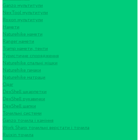
Ganzo мультитули
NexTool мультитули
Roxon мультитули
Намети
Naturehike намети
Ranger намети
Tramp намети, тенти
Туристичне спорядження
Naturehike спальні мішки
Naturehike гамаки
Naturehike матраци
Одяг
DexShell шкарпетки
DexShell рукавички
DexShell шапки
Точильні системи
Ganzo точила і каміння
Work Sharp точильні верстати і точила
Ruixin точила