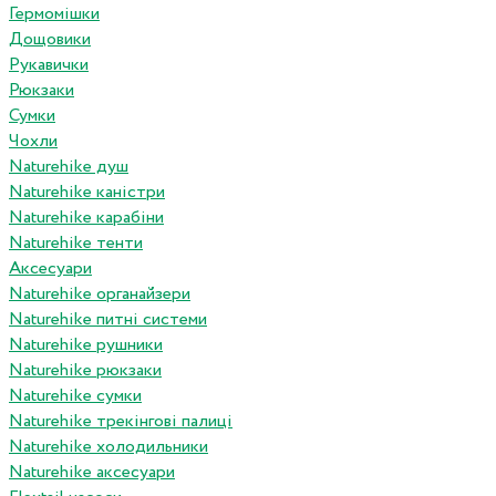
Гермомішки
Дощовики
Рукавички
Рюкзаки
Сумки
Чохли
Naturehike душ
Naturehike каністри
Naturehike карабіни
Naturehike тенти
Аксесуари
Naturehike органайзери
Naturehike питні системи
Naturehike рушники
Naturehike рюкзаки
Naturehike сумки
Naturehike трекінгові палиці
Naturehike холодильники
Naturehike аксесуари