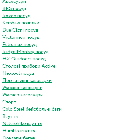
Аксесуари
BRS посуд
Roxon посуд
Kershaw ловилки
Due Cigni посуд
Victorinox посуд
Petromax посуд
Ridge Monkey посуд
HX Outdoors посуд
Столові прибори Active
Nextool посуд
Портативні кавоварки
Wacaco кавоварки
Wacaco аксесуари
Спорт
Cold Steel бейсбольні біти
Взуття
Naturehike взуття
Humtto взуття
Рюкзаки, багаж