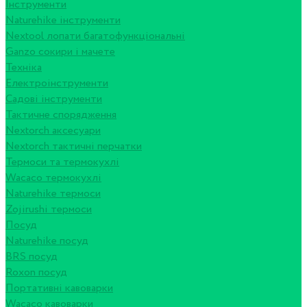
Інструменти
Naturehike інструменти
Nextool лопати багатофункціональні
Ganzo сокири і мачете
Техніка
Електроінструменти
Садові інструменти
Тактичне спорядження
Nextorch аксесуари
Nextorch тактичні перчатки
Термоси та термокухлі
Wacaco термокухлі
Naturehike термоси
Zojirushi термоси
Посуд
Naturehike посуд
BRS посуд
Roxon посуд
Портативні кавоварки
Wacaco кавоварки