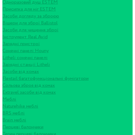
Одноразовий душ ESTEM
Присипка для ніг ESTEM
Засоби догляду за зброєю
Вішери для зброї Ballistol
Засоби для чищення зброї
Інструмент Real Avid
Зарядні пристрої
Сонячні панелі Houny
Litheli сонячні панелі
Зарядні станції Litheli
Засоби від комах
Flextail багатофункціональні фумігатори
Сольова зброя від комах
Extravel засоби від комах
Меблі
Naturehike меблі
BRS меблі
Brain меблі
Перцеві балончики
Терен перцеві балончики