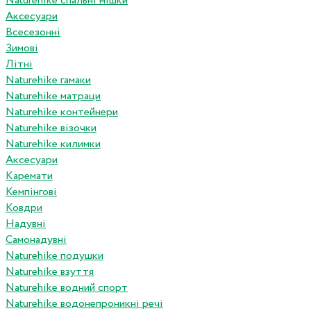
Naturehike спальні мішки
Аксесуари
Всесезонні
Зимові
Літні
Naturehike гамаки
Naturehike матраци
Naturehike контейнери
Naturehike візочки
Naturehike килимки
Аксесуари
Каремати
Кемпінгові
Ковдри
Надувні
Самонадувні
Naturehike подушки
Naturehike взуття
Naturehike водний спорт
Naturehike водонепроникні речі