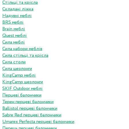
Стільці та крісла
Складані ліжка
Надувні меблі
BRS меблі
Brain меблі
Quest меблі
Сила меблі
Сила набори меблів
Сила стільці та крісла
Сила столи
Сила шезлонги
KingCamp меблі
KingCamp шезлонги
SKIF Outdoor меблі
Перцеві балончики
Терен перцеві балончики
Ballistol перцеві балончики
Sabre Red перцеві балончики
Umarex Perfecta перцеві балончики
Перець перцеві балончики