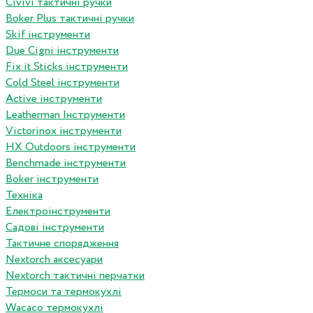
Сivivi тактичні ручки
Boker Plus тактичні ручки
Skif інструменти
Due Cigni інструменти
Fix it Sticks інструменти
Сold Steel інструменти
Active інструменти
Leatherman Інструменти
Victorinox інструменти
HX Outdoors інструменти
Benchmade інструменти
Boker інструменти
Техніка
Електроінструменти
Садові інструменти
Тактичне спорядження
Nextorch аксесуари
Nextorch тактичні перчатки
Термоси та термокухлі
Wacaco термокухлі