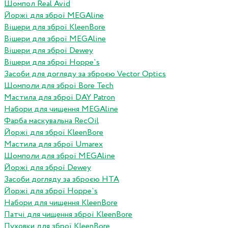
Шомпол Real Avid
Йоржі для зброї MEGAline
Вішери для зброї KleenBore
Вішери для зброї MEGAline
Вішери для зброї Dewey
Вішери для зброї Hoppe`s
Засоби для догляду за зброєю Vector Optics
Шомполи для зброї Bore Tech
Мастила для зброї DAY Patron
Набори для чищення MEGAline
Фарба маскувальна RecOil
Йоржі для зброї KleenBore
Мастила для зброї Umarex
Шомполи для зброї MEGAline
Йоржі для зброї Dewey
Засоби догляду за зброєю HTA
Йоржі для зброї Hoppe`s
Набори для чищення KleenBore
Патчі для чищення зброї KleenBore
Пуховки для зброї KleenBore