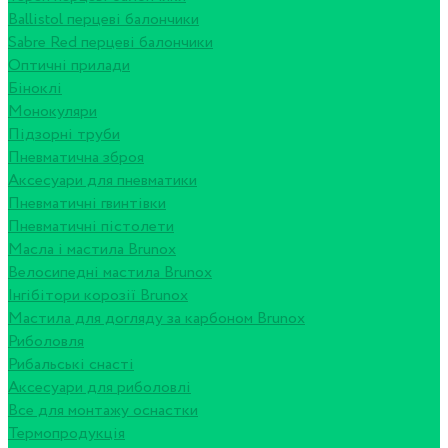
Ballistol перцеві балончики
Sabre Red перцеві балончики
Оптичні прилади
Біноклі
Монокуляри
Підзорні труби
Пневматична зброя
Аксесуари для пневматики
Пневматичні гвинтівки
Пневматичні пістолети
Масла і мастила Brunox
Велосипедні мастила Brunox
Інгібітори корозії Brunox
Мастила для догляду за карбоном Brunox
Риболовля
Рибальські снасті
Аксесуари для риболовлі
Все для монтажу оснастки
Термопродукція