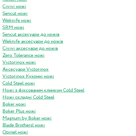
Civivi ножі
Sencut ножі
Weknife ножі
SRM ножі
Sencut аксесуари до ножів
Weknife аксесуари до ножів
Civivi аксесуари до ножів
Zero Tolerance ножі
Victorinox ножі
Аксесуари Victorinox
Victorinox Кухонні ножі
Cold Steel ножі
Ножі з фіксованим клинком Cold Steel
Ножі складні Cold Steel
Boker ножі
Boker Plus ножі
Magnum by Boker ножі
Blade Brothersl ножі
Opinel ножі