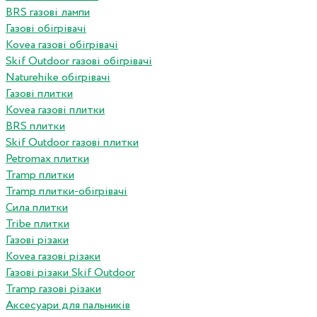
BRS газові лампи
Газові обігрівачі
Kovea газові обігрівачі
Skif Outdoor газові обігрівачі
Naturehike обігрівачі
Газові плитки
Kovea газові плитки
BRS плитки
Skif Outdoor газові плитки
Petromax плитки
Tramp плитки
Tramp плитки-обігрівачі
Сила плитки
Tribe плитки
Газові різаки
Kovea газові різаки
Газові різаки Skif Outdoor
Tramp газові різаки
Аксесуари для пальників