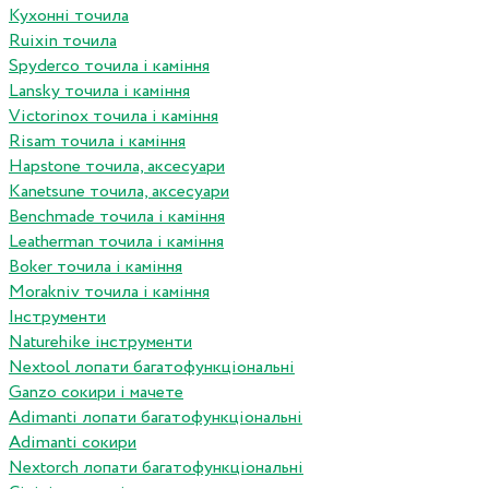
Кухонні точила
Ruixin точила
Spyderco точила і каміння
Lansky точила і каміння
Victorinox точила і каміння
Risam точила і каміння
Hapstone точила, аксесуари
Kanetsune точила, аксесуари
Benchmade точила і каміння
Leatherman точила і каміння
Boker точила і каміння
Morakniv точила і каміння
Інструменти
Naturehike інструменти
Nextool лопати багатофункціональні
Ganzo сокири і мачете
Adimanti лопати багатофункціональні
Adimanti сокири
Nextorch лопати багатофункціональні