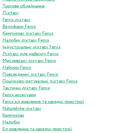
Торгове обладнання
Ліхтарі
Fenix ліхтарі
Велофари Fenix
Кемпінгові ліхтарі Fenix
Налобні ліхтарі Fenix
Індустріальні ліхтарі Fenix
Ліхтарі для дайвінгу Fenix
Мисливські ліхтарі Fenix
Набори Fenix
Повсякденні ліхтарі Fenix
Пошуково-рятувальні ліхтарі Fenix
Тактичні ліхтарі Fenix
Fenix аксесуари
Fenix ел живлення та зарядні пристрої
Naturehike ліхтарі
Кемпінгові
Налобні
Ел живлення та зарядні пристрої