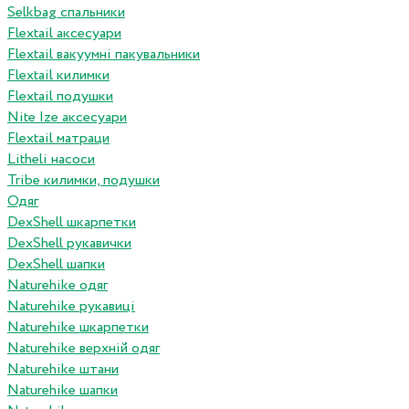
Selkbag спальники
Flextail аксесуари
Flextail вакуумні пакувальники
Flextail килимки
Flextail подушки
Nite Ize аксесуари
Flextail матраци
Litheli насоси
Tribe килимки, подушки
Одяг
DexShell шкарпетки
DexShell рукавички
DexShell шапки
Naturehike одяг
Naturehike рукавиці
Naturehike шкарпетки
Naturehike верхній одяг
Naturehike штани
Naturehike шапки