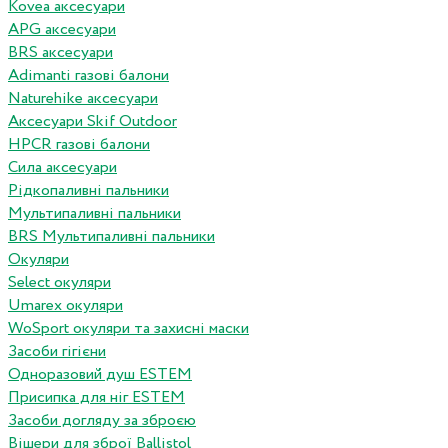
Kovea аксесуари
APG аксесуари
BRS аксесуари
Adimanti газові балони
Naturehike аксесуари
Аксесуари Skif Outdoor
HPCR газові балони
Сила аксесуари
Рідкопаливні пальники
Мультипаливні пальники
BRS Мультипаливні пальники
Окуляри
Select окуляри
Umarex окуляри
WoSport окуляри та захисні маски
Засоби гігієни
Одноразовий душ ESTEM
Присипка для ніг ESTEM
Засоби догляду за зброєю
Вішери для зброї Ballistol