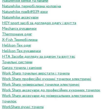
Naturehike кепки та панами
Naturehike термобілизна чоловіча
Naturehike пов&#039;язки
Naturehike аксесуари
HEY-sport засіб за доглядом одягу і взуття
Mechanix рукавички
Thermowave одяг
X-Fish Термобілизна
Helikon-Tex одяг
Helikon-Tex рукавички
HTA Засоби догляду за одягом та взуттяс
Точильні системи
Ganzo точила і каміння
Work Sharp точильні верстати і точила
Work Sharp професiйнi кухоннi точилки электричнi
Work Sharp унiверсальнi точилки электричнi
Work Sharp аксесуари до професiйних кухонних точилок
Work Sharp аксесуари до унiверсальних электричних
точилок
WorkSharp ручні точила