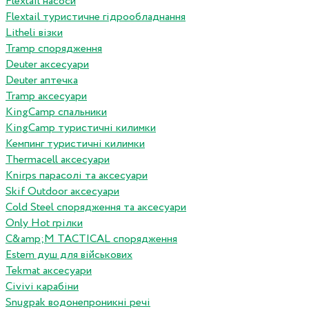
Flextail насоси
Flextail туристичне гідрообладнання
Litheli візки
Tramp спорядження
Deuter аксесуари
Deuter аптечка
Tramp аксесуари
KingCamp спальники
KingCamp туристичні килимки
Кемпинг туристичні килимки
Thermacell аксесуари
Knirps парасолі та аксесуари
Skif Outdoor аксесуари
Cold Steel спорядження та аксесуари
Only Hot грілки
C&amp;M TACTICAL спорядження
Estem душ для військових
Tekmat аксесуари
Сivivi карабіни
Snugpak водонепроникні речі