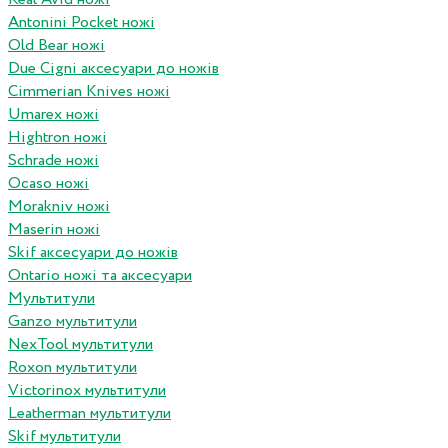
Antonini Pocket ножі
Old Bear ножі
Due Cigni аксесуари до ножів
Cimmerian Knives ножі
Umarex ножі
Hightron ножі
Schrade ножі
Ocaso ножі
Morakniv ножі
Maserin ножі
Skif аксесуари до ножів
Ontario ножі та аксесуари
Мультитули
Ganzo мультитули
NexTool мультитули
Roxon мультитули
Victorinox мультитули
Leatherman мультитули
Skif мультитули