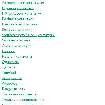
Аксесуари к мультитулам
Мультитули Active
HX Outdoors мультитули
Rocktol мультитули
Nextorch мультитули
Schrade мультитули
Smith&amp;Wesson мультитули
Сила мультитули
Civivi мультитули
Намети
Naturehike намети
Одномісні
Двомісні
Тримісні
Чотиримісні
Аксесуари
Ranger намети
Tramp намети, тенти
Туристичне спорядження