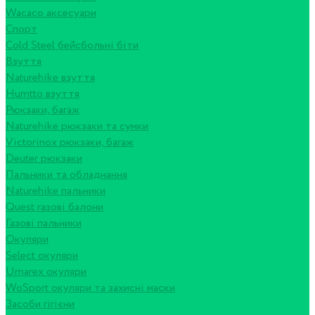
Wacaco аксесуари
Спорт
Cold Steel бейсбольні біти
Взуття
Naturehike взуття
Humtto взуття
Рюкзаки, багаж
Naturehike рюкзаки та сумки
Victorinox рюкзаки, багаж
Deuter рюкзаки
Пальники та обладнання
Naturehike пальники
Quest газові балони
Газові пальники
Окуляри
Select окуляри
Umarex окуляри
WoSport окуляри та захисні маски
Засоби гігієни