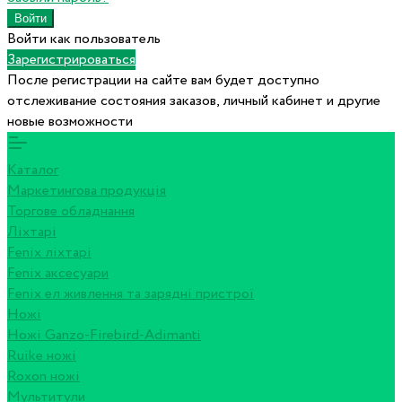
Войти как пользователь
Зарегистрироваться
После регистрации на сайте вам будет доступно
отслеживание состояния заказов, личный кабинет и другие
новые возможности
Каталог
Маркетингова продукція
Торгове обладнання
Ліхтарі
Fenix ліхтарі
Fenix аксесуари
Fenix ел живлення та зарядні пристрої
Ножі
Ножі Ganzo-Firebird-Adimanti
Ruike ножі
Roxon ножi
Мультитули