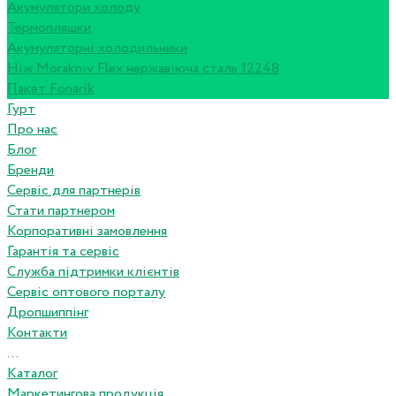
Акумулятори холоду
Термопляшки
Акумуляторні холодильники
Ніж Morakniv Flex нержавіюча сталь 12248
Пакет Fonarik
Гурт
Про нас
Блог
Бренди
Сервіс для партнерів
Стати партнером
Корпоративні замовлення
Гарантія та сервіс
Служба підтримки клієнтів
Сервіс оптового порталу
Дропшиппінг
Контакти
...
Каталог
Маркетингова продукція