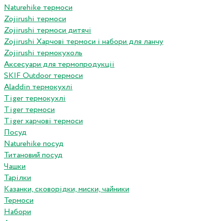
Naturehike термоси
Zojirushi термоси
Zojirushi термоси дитячі
Zojirushi Харчові термоси і набори для ланчу
Zojirushi термокухоль
Аксесуари для термопродукціі
SKIF Outdoor термоси
Aladdin термокухлі
Tiger термокухлі
Tiger термоси
Tiger харчові термоси
Посуд
Naturehike посуд
Титановий посуд
Чашки
Тарілки
Казанки, сковорідки, миски, чайники
Термоси
Набори