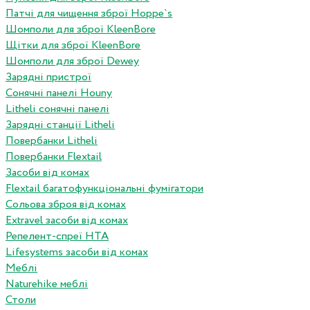
Патчі для чищення зброї Hoppe`s
Шомполи для зброї KleenBore
Щітки для зброї KleenBore
Шомполи для зброї Dewey
Зарядні пристрої
Сонячні панелі Houny
Litheli сонячні панелі
Зарядні станції Litheli
Повербанки Litheli
Повербанки Flextail
Засоби від комах
Flextail багатофункціональні фумігатори
Сольова зброя від комах
Extravel засоби від комах
Репелент-спреї HTA
Lifesystems засоби від комах
Меблі
Naturehike меблі
Столи