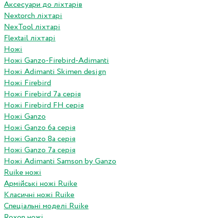
Аксесуари до ліхтарів
Nextorch ліхтарі
NexTool ліхтарі
Flextail ліхтарі
Ножі
Ножі Ganzo-Firebird-Adimanti
Ножі Adimanti Skimen design
Ножі Firebird
Ножі Firebird 7а серія
Ножі Firebird FH серія
Ножі Ganzo
Ножі Ganzo 6а серія
Ножі Ganzo 8а серія
Ножі Ganzo 7а серія
Ножі Adimanti Samson by Ganzo
Ruike ножі
Армійські ножі Ruike
Класичні ножі Ruike
Спеціальні моделі Ruike
Roxon ножi