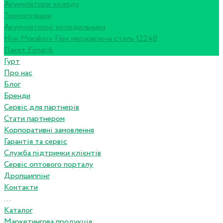
Акумулятори холоду
Термопляшки
Акумуляторні холодильники
Ніж Morakniv Flex нержавіюча сталь 12248
Пакет Fonarik
Гурт
Про нас
Блог
Бренди
Сервіс для партнерів
Стати партнером
Корпоративні замовлення
Гарантія та сервіс
Служба підтримки клієнтів
Сервіс оптового порталу
Дропшиппінг
Контакти
...
Каталог
Маркетингова продукція