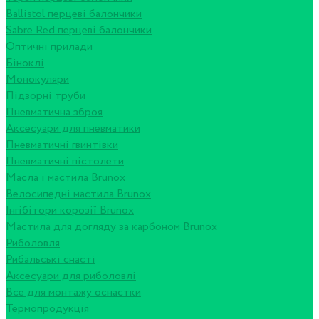
Ballistol перцеві балончики
Sabre Red перцеві балончики
Оптичні прилади
Біноклі
Монокуляри
Підзорні труби
Пневматична зброя
Аксесуари для пневматики
Пневматичні гвинтівки
Пневматичні пістолети
Масла і мастила Brunox
Велосипедні мастила Brunox
Інгібітори корозії Brunox
Мастила для догляду за карбоном Brunox
Риболовля
Рибальські снасті
Аксесуари для риболовлі
Все для монтажу оснастки
Термопродукція