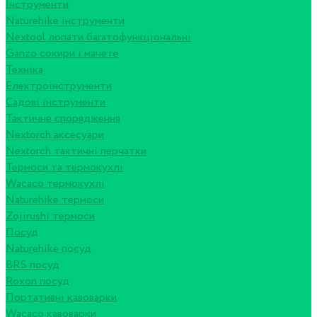
Інструменти
Naturehike інструменти
Nextool лопати багатофункціональні
Ganzo сокири і мачете
Техніка
Електроінструменти
Садові інструменти
Тактичне спорядження
Nextorch аксесуари
Nextorch тактичні перчатки
Термоси та термокухлі
Wacaco термокухлі
Naturehike термоси
Zojirushi термоси
Посуд
Naturehike посуд
BRS посуд
Roxon посуд
Портативні кавоварки
Wacaco кавоварки