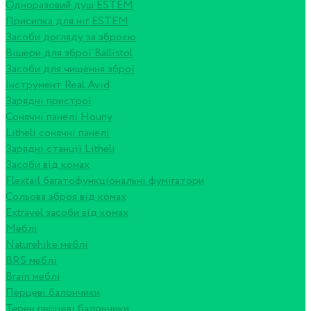
Одноразовий душ ESTEM
Присипка для ніг ESTEM
Засоби догляду за зброєю
Вішери для зброї Ballistol
Засоби для чищення зброї
Інструмент Real Avid
Зарядні пристрої
Сонячні панелі Houny
Litheli сонячні панелі
Зарядні станції Litheli
Засоби від комах
Flextail багатофункціональні фумігатори
Сольова зброя від комах
Extravel засоби від комах
Меблі
Naturehike меблі
BRS меблі
Brain меблі
Перцеві балончики
Терен перцеві балончики