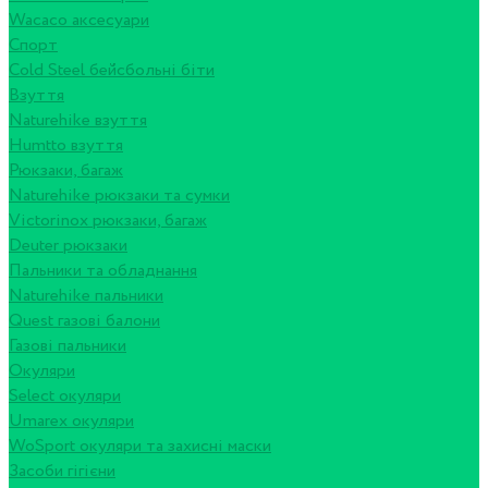
Wacaco аксесуари
Спорт
Cold Steel бейсбольні біти
Взуття
Naturehike взуття
Humtto взуття
Рюкзаки, багаж
Naturehike рюкзаки та сумки
Victorinox рюкзаки, багаж
Deuter рюкзаки
Пальники та обладнання
Naturehike пальники
Quest газові балони
Газові пальники
Окуляри
Select окуляри
Umarex окуляри
WoSport окуляри та захисні маски
Засоби гігієни