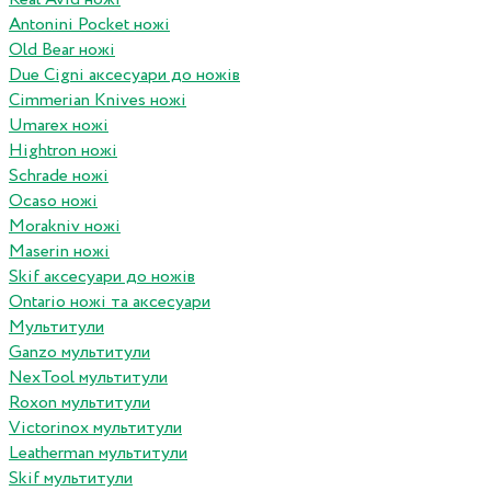
Antonini Pocket ножі
Old Bear ножі
Due Cigni аксесуари до ножів
Cimmerian Knives ножі
Umarex ножі
Hightron ножі
Schrade ножі
Ocaso ножі
Morakniv ножі
Maserin ножі
Skif аксесуари до ножів
Ontario ножі та аксесуари
Мультитули
Ganzo мультитули
NexTool мультитули
Roxon мультитули
Victorinox мультитули
Leatherman мультитули
Skif мультитули