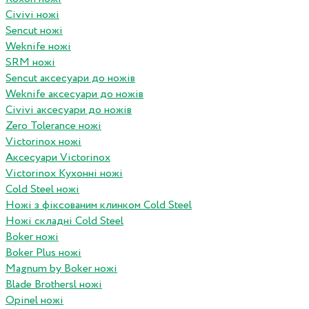
Civivi ножі
Sencut ножі
Weknife ножі
SRM ножі
Sencut аксесуари до ножів
Weknife аксесуари до ножів
Civivi аксесуари до ножів
Zero Tolerance ножі
Victorinox ножі
Аксесуари Victorinox
Victorinox Кухонні ножі
Cold Steel ножі
Ножі з фіксованим клинком Cold Steel
Ножі складні Cold Steel
Boker ножі
Boker Plus ножі
Magnum by Boker ножі
Blade Brothersl ножі
Opinel ножі