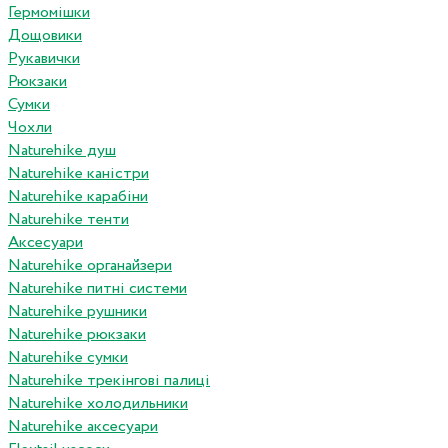
Гермомішки
Дощовики
Рукавички
Рюкзаки
Сумки
Чохли
Naturehike душ
Naturehike каністри
Naturehike карабіни
Naturehike тенти
Аксесуари
Naturehike органайзери
Naturehike питні системи
Naturehike рушники
Naturehike рюкзаки
Naturehike сумки
Naturehike трекінгові палиці
Naturehike холодильники
Naturehike аксесуари