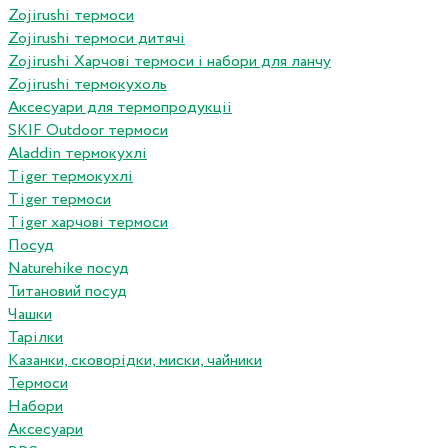
Zojirushi термоси
Zojirushi термоси дитячі
Zojirushi Харчові термоси і набори для ланчу
Zojirushi термокухоль
Аксесуари для термопродукціі
SKIF Outdoor термоси
Aladdin термокухлі
Tiger термокухлі
Tiger термоси
Tiger харчові термоси
Посуд
Naturehike посуд
Титановий посуд
Чашки
Тарілки
Казанки, сковорідки, миски, чайники
Термоси
Набори
Аксесуари