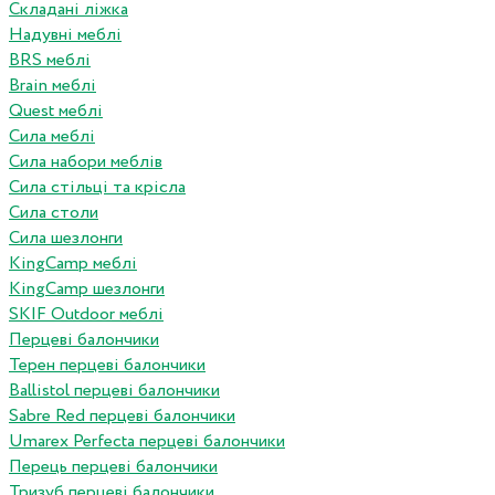
Складані ліжка
Надувні меблі
BRS меблі
Brain меблі
Quest меблі
Сила меблі
Сила набори меблів
Сила стільці та крісла
Сила столи
Сила шезлонги
KingCamp меблі
KingCamp шезлонги
SKIF Outdoor меблі
Перцеві балончики
Терен перцеві балончики
Ballistol перцеві балончики
Sabre Red перцеві балончики
Umarex Perfecta перцеві балончики
Перець перцеві балончики
Тризуб перцеві балончики