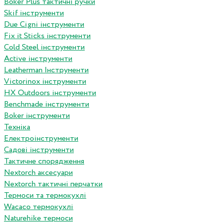
Boker Plus тактичні ручки
Skif інструменти
Due Cigni інструменти
Fix it Sticks інструменти
Сold Steel інструменти
Active інструменти
Leatherman Інструменти
Victorinox інструменти
HX Outdoors інструменти
Benchmade інструменти
Boker інструменти
Техніка
Електроінструменти
Садові інструменти
Тактичне спорядження
Nextorch аксесуари
Nextorch тактичні перчатки
Термоси та термокухлі
Wacaco термокухлі
Naturehike термоси