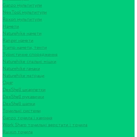
Ganzo мультитули
NexTool мультитули
Roxon мультитули
Намети
Naturehike намети
Ranger намети
Tramp намети, тенти
Туристичне спорядження
Naturehike спальні мішки
Naturehike гамаки
Naturehike матраци
Одяг
DexShell шкарпетки
DexShell рукавички
DexShell шапки
Точильні системи
Ganzo точила і каміння
Work Sharp точильні верстати і точила
Ruixin точила