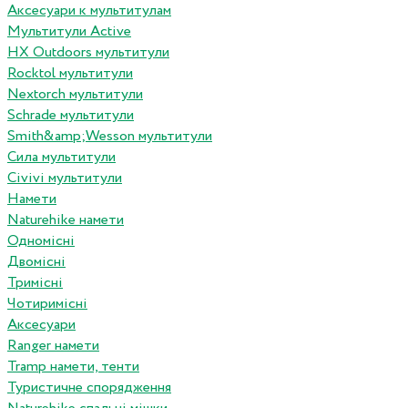
Аксесуари к мультитулам
Мультитули Active
HX Outdoors мультитули
Rocktol мультитули
Nextorch мультитули
Schrade мультитули
Smith&amp;Wesson мультитули
Сила мультитули
Civivi мультитули
Намети
Naturehike намети
Одномісні
Двомісні
Тримісні
Чотиримісні
Аксесуари
Ranger намети
Tramp намети, тенти
Туристичне спорядження