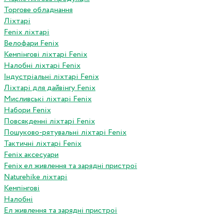
Торгове обладнання
Ліхтарі
Fenix ліхтарі
Велофари Fenix
Кемпінгові ліхтарі Fenix
Налобні ліхтарі Fenix
Індустріальні ліхтарі Fenix
Ліхтарі для дайвінгу Fenix
Мисливські ліхтарі Fenix
Набори Fenix
Повсякденні ліхтарі Fenix
Пошуково-рятувальні ліхтарі Fenix
Тактичні ліхтарі Fenix
Fenix аксесуари
Fenix ел живлення та зарядні пристрої
Naturehike ліхтарі
Кемпінгові
Налобні
Ел живлення та зарядні пристрої