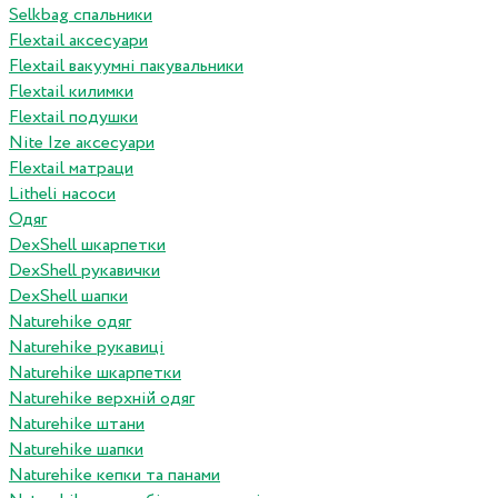
Selkbag спальники
Flextail аксесуари
Flextail вакуумні пакувальники
Flextail килимки
Flextail подушки
Nite Ize аксесуари
Flextail матраци
Litheli насоси
Одяг
DexShell шкарпетки
DexShell рукавички
DexShell шапки
Naturehike одяг
Naturehike рукавиці
Naturehike шкарпетки
Naturehike верхній одяг
Naturehike штани
Naturehike шапки
Naturehike кепки та панами