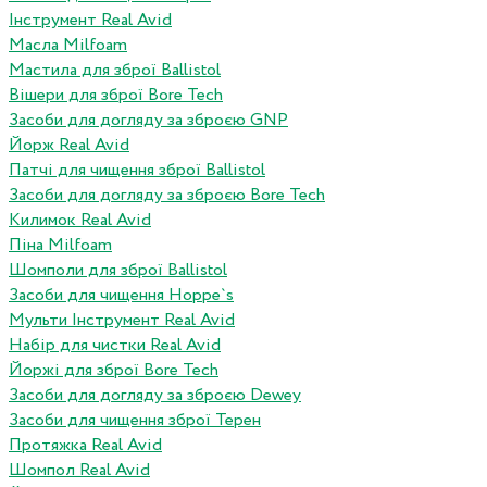
Інструмент Real Avid
Масла Milfoam
Мастила для зброї Ballistol
Вішери для зброї Bore Tech
Засоби для догляду за зброєю GNP
Йорж Real Avid
Патчі для чищення зброї Ballistol
Засоби для догляду за зброєю Bore Tech
Килимок Real Avid
Піна Milfoam
Шомполи для зброї Ballistol
Засоби для чищення Hoppe`s
Мульти Інструмент Real Avid
Набір для чистки Real Avid
Йоржі для зброї Bore Tech
Засоби для догляду за зброєю Dewey
Засоби для чищення зброї Терен
Протяжка Real Avid
Шомпол Real Avid