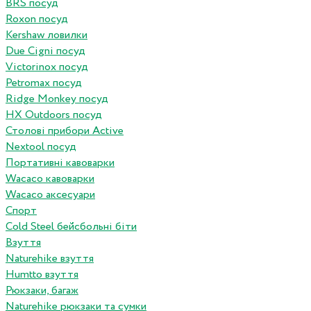
BRS посуд
Roxon посуд
Kershaw ловилки
Due Cigni посуд
Victorinox посуд
Petromax посуд
Ridge Monkey посуд
HX Outdoors посуд
Столові прибори Active
Nextool посуд
Портативні кавоварки
Wacaco кавоварки
Wacaco аксесуари
Спорт
Cold Steel бейсбольні біти
Взуття
Naturehike взуття
Humtto взуття
Рюкзаки, багаж
Naturehike рюкзаки та сумки