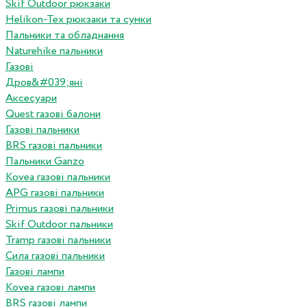
Skif Outdoor рюкзаки
Helikon-Tex рюкзаки та сумки
Пальники та обладнання
Naturehike пальники
Газові
Дров&#039;яні
Аксесуари
Quest газові балони
Газові пальники
BRS газові пальники
Пальники Ganzo
Kovea газові пальники
APG газові пальники
Primus газові пальники
Skif Outdoor пальники
Tramp газові пальники
Сила газові пальники
Газові лампи
Kovea газові лампи
BRS газові лампи