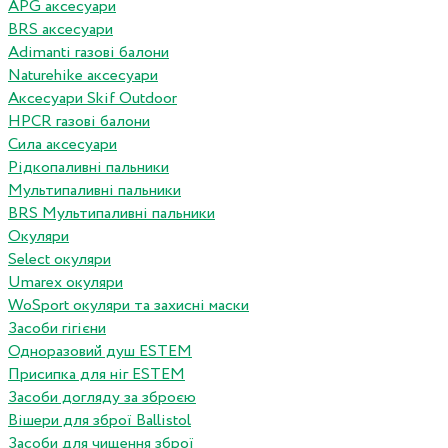
APG аксесуари
BRS аксесуари
Adimanti газові балони
Naturehike аксесуари
Аксесуари Skif Outdoor
HPCR газові балони
Сила аксесуари
Рідкопаливні пальники
Мультипаливні пальники
BRS Мультипаливні пальники
Окуляри
Select окуляри
Umarex окуляри
WoSport окуляри та захисні маски
Засоби гігієни
Одноразовий душ ESTEM
Присипка для ніг ESTEM
Засоби догляду за зброєю
Вішери для зброї Ballistol
Засоби для чищення зброї