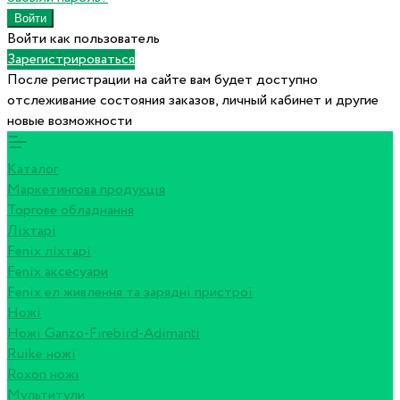
Войти как пользователь
Зарегистрироваться
После регистрации на сайте вам будет доступно
отслеживание состояния заказов, личный кабинет и другие
новые возможности
Каталог
Маркетингова продукція
Торгове обладнання
Ліхтарі
Fenix ліхтарі
Fenix аксесуари
Fenix ел живлення та зарядні пристрої
Ножі
Ножі Ganzo-Firebird-Adimanti
Ruike ножі
Roxon ножi
Мультитули