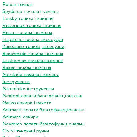
Ruixin точила
Spyderco точила і каміння
Lansky точила і каміння
Victorinox точила і каміння
Risam точила і каміння
Hapstone точила, аксесуари
Kanetsune точила, аксесуари
Benchmade точила і каміння
Leatherman точила і каміння
Boker точила і каміння
Morakniv точила і каміння
Інструменти
Naturehike інструменти
Nextool лопати багатофункціональні
Ganzo сокири і мачете
Adimanti лопати багатофункціональні
Adimanti сокири
Nextorch лопати багатофункціональні
Сivivi тактичні ручки