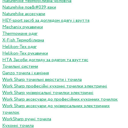
Naturehike термобілизна чоловіча
Naturehike пов&#039;язки
Naturehike аксесуари
HEY-sport засіб за доглядом одягу і взуття
Mechanix рукавички
Thermowave одяг
X-Fish Термобілизна
Helikon-Tex одяг
Helikon-Tex рукавички
HTA Засоби догляду за одягом та взуттяс
Точильні системи
Ganzo точила і каміння
Work Sharp точильні верстати і точила
Work Sharp професiйнi кухоннi точилки электричнi
Work Sharp унiверсальнi точилки электричнi
Work Sharp аксесуари до професiйних кухонних точилок
Work Sharp аксесуари до унiверсальних электричних
точилок
WorkSharp ручні точила
Кухонні точила