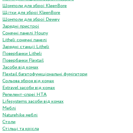
Шомполи для зброї KleenBore
Щітки для зброї KleenBore
Шомполи для зброї Dewey
Зарядні пристрої
Сонячні панелі Houny
Litheli сонячні панелі
Зарядні станції Litheli
Повербанки Litheli
Повербанки Flextail
Засоби від комах
Flextail багатофункціональні фумігатори
Сольова зброя від комах
Extravel засоби від комах
Репелент-спреї HTA
Lifesystems засоби від комах
Меблі
Naturehike меблі
Столи
Стільці та крісла