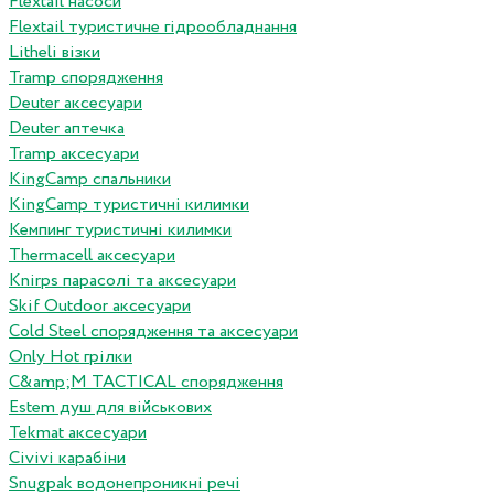
Flextail насоси
Flextail туристичне гідрообладнання
Litheli візки
Tramp спорядження
Deuter аксесуари
Deuter аптечка
Tramp аксесуари
KingCamp спальники
KingCamp туристичні килимки
Кемпинг туристичні килимки
Thermacell аксесуари
Knirps парасолі та аксесуари
Skif Outdoor аксесуари
Cold Steel спорядження та аксесуари
Only Hot грілки
C&amp;M TACTICAL спорядження
Estem душ для військових
Tekmat аксесуари
Сivivi карабіни
Snugpak водонепроникні речі