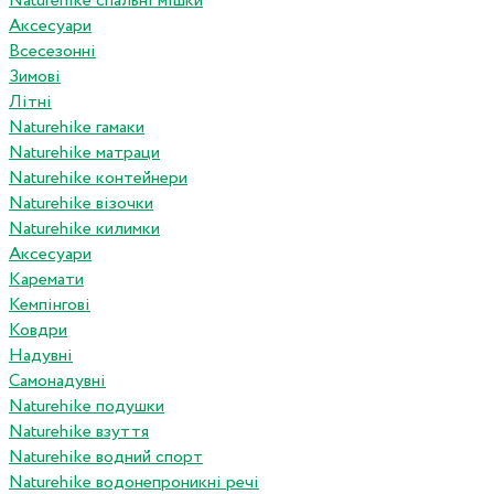
Naturehike спальні мішки
Аксесуари
Всесезонні
Зимові
Літні
Naturehike гамаки
Naturehike матраци
Naturehike контейнери
Naturehike візочки
Naturehike килимки
Аксесуари
Каремати
Кемпінгові
Ковдри
Надувні
Самонадувні
Naturehike подушки
Naturehike взуття
Naturehike водний спорт
Naturehike водонепроникні речі