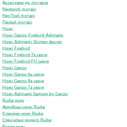
Аксесуари до ліхтарів
Nextorch ліхтарі
NexTool ліхтарі
Flextail ліхтарі
Ножі
Ножі Ganzo-Firebird-Adimanti
Ножі Adimanti Skimen design
Ножі Firebird
Ножі Firebird 7а серія
Ножі Firebird FH серія
Ножі Ganzo
Ножі Ganzo 6а серія
Ножі Ganzo 8а серія
Ножі Ganzo 7а серія
Ножі Adimanti Samson by Ganzo
Ruike ножі
Армійські ножі Ruike
Класичні ножі Ruike
Спеціальні моделі Ruike
Roxon ножi