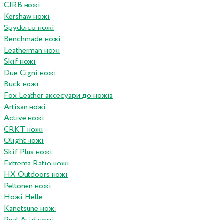
CJRB ножі
Kershaw ножі
Spyderco ножі
Benchmade ножі
Leatherman ножі
Skif ножі
Due Cigni ножі
Buck ножі
Fox Leather аксесуари до ножів
Artisan ножі
Active ножі
CRKT ножі
Olight ножі
Skif Plus ножі
Extrema Ratio ножі
HX Outdoors ножі
Peltonen ножі
Ножі Helle
Kanetsune ножі
Real Avid ножі