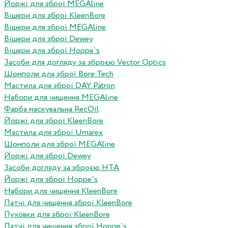
Йоржі для зброї MEGAline
Вішери для зброї KleenBore
Вішери для зброї MEGAline
Вішери для зброї Dewey
Вішери для зброї Hoppe`s
Засоби для догляду за зброєю Vector Optics
Шомполи для зброї Bore Tech
Мастила для зброї DAY Patron
Набори для чищення MEGAline
Фарба маскувальна RecOil
Йоржі для зброї KleenBore
Мастила для зброї Umarex
Шомполи для зброї MEGAline
Йоржі для зброї Dewey
Засоби догляду за зброєю HTA
Йоржі для зброї Hoppe`s
Набори для чищення KleenBore
Патчі для чищення зброї KleenBore
Пуховки для зброї KleenBore
Патчі для чищення зброї Hoppe`s