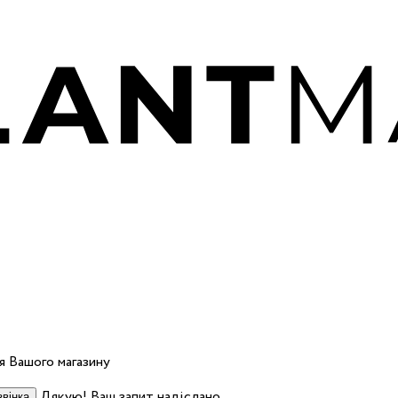
 Вашого магазину
Дякую! Ваш запит надіслано.
вінка