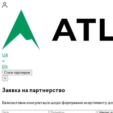
UA
EN
Стати партнером
×
Заявка на партнерство
Безкоштовна консультація щодо формування асортименту для
Чекаю дз