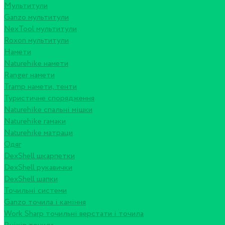
Мультитули
Ganzo мультитули
NexTool мультитули
Roxon мультитули
Намети
Naturehike намети
Ranger намети
Tramp намети, тенти
Туристичне спорядження
Naturehike спальні мішки
Naturehike гамаки
Naturehike матраци
Одяг
DexShell шкарпетки
DexShell рукавички
DexShell шапки
Точильні системи
Ganzo точила і каміння
Work Sharp точильні верстати і точила