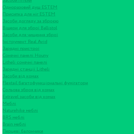
Засоби гігієни
Одноразовий душ ESTEM
Присипка для ніг ESTEM
Засоби догляду за зброєю
Вішери для зброї Ballistol
Засоби для чищення зброї
Інструмент Real Avid
Зарядні пристрої
Сонячні панелі Houny
Litheli сонячні панелі
Зарядні станції Litheli
Засоби від комах
Flextail багатофункціональні фумігатори
Сольова зброя від комах
Extravel засоби від комах
Меблі
Naturehike меблі
BRS меблі
Brain меблі
Перцеві балончики