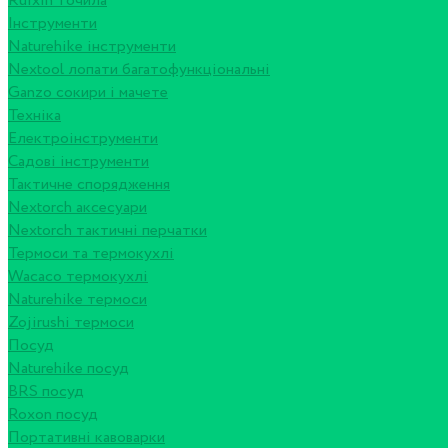
Ruixin точила
Інструменти
Naturehike інструменти
Nextool лопати багатофункціональні
Ganzo сокири і мачете
Техніка
Електроінструменти
Садові інструменти
Тактичне спорядження
Nextorch аксесуари
Nextorch тактичні перчатки
Термоси та термокухлі
Wacaco термокухлі
Naturehike термоси
Zojirushi термоси
Посуд
Naturehike посуд
BRS посуд
Roxon посуд
Портативні кавоварки