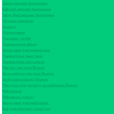
Терен перцеві балончики
Ballistol перцеві балончики
Sabre Red перцеві балончики
Оптичні прилади
Біноклі
Монокуляри
Підзорні труби
Пневматична зброя
Аксесуари для пневматики
Пневматичні гвинтівки
Пневматичні пістолети
Масла і мастила Brunox
Велосипедні мастила Brunox
Інгібітори корозії Brunox
Мастила для догляду за карбоном Brunox
Риболовля
Рибальські снасті
Аксесуари для риболовлі
Все для монтажу оснастки