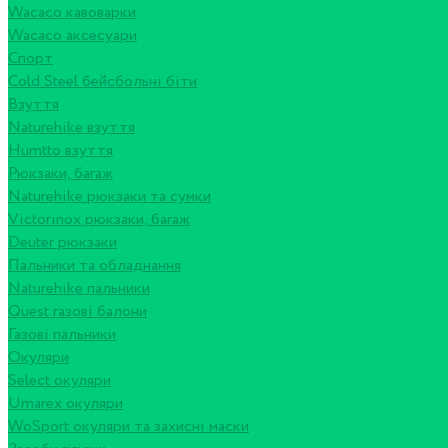
Wacaco кавоварки
Wacaco аксесуари
Спорт
Cold Steel бейсбольні біти
Взуття
Naturehike взуття
Humtto взуття
Рюкзаки, багаж
Naturehike рюкзаки та сумки
Victorinox рюкзаки, багаж
Deuter рюкзаки
Пальники та обладнання
Naturehike пальники
Quest газові балони
Газові пальники
Окуляри
Select окуляри
Umarex окуляри
WoSport окуляри та захисні маски