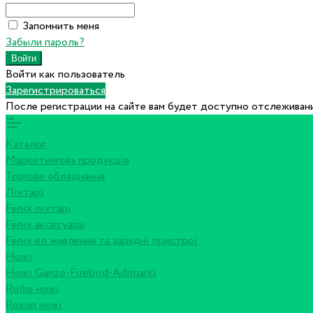
Запомнить меня
Забыли пароль?
Войти как пользователь
Зарегистрироваться
После регистрации на сайте вам будет доступно отслеживани
Каталог
Маркетингова продукція
Торгове обладнання
Ліхтарі
Fenix ліхтарі
Fenix аксесуари
Fenix ел живлення та зарядні пристрої
Ножі
Ножі Ganzo-Firebird-Adimanti
Ruike ножі
Roxon ножi