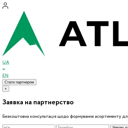
UA
EN
Стати партнером
×
Заявка на партнерство
Безкоштовна консультація щодо формування асортименту для
Чекаю дз