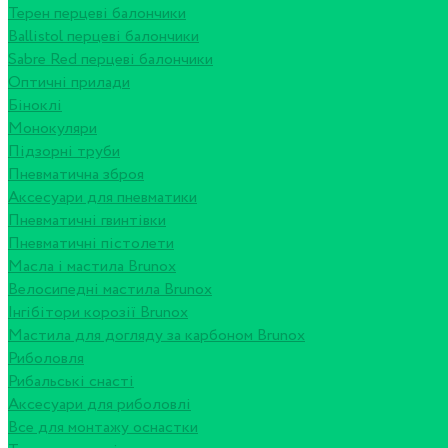
Терен перцеві балончики
Ballistol перцеві балончики
Sabre Red перцеві балончики
Оптичні прилади
Біноклі
Монокуляри
Підзорні труби
Пневматична зброя
Аксесуари для пневматики
Пневматичні гвинтівки
Пневматичні пістолети
Масла і мастила Brunox
Велосипедні мастила Brunox
Інгібітори корозії Brunox
Мастила для догляду за карбоном Brunox
Риболовля
Рибальські снасті
Аксесуари для риболовлі
Все для монтажу оснастки