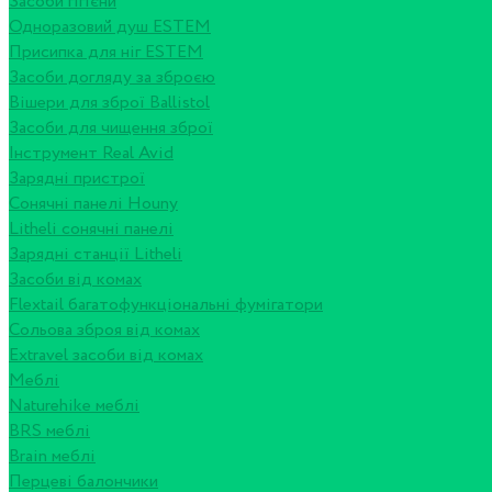
Засоби гігієни
Одноразовий душ ESTEM
Присипка для ніг ESTEM
Засоби догляду за зброєю
Вішери для зброї Ballistol
Засоби для чищення зброї
Інструмент Real Avid
Зарядні пристрої
Сонячні панелі Houny
Litheli сонячні панелі
Зарядні станції Litheli
Засоби від комах
Flextail багатофункціональні фумігатори
Сольова зброя від комах
Extravel засоби від комах
Меблі
Naturehike меблі
BRS меблі
Brain меблі
Перцеві балончики