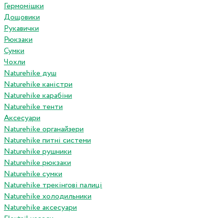
Гермомішки
Дощовики
Рукавички
Рюкзаки
Сумки
Чохли
Naturehike душ
Naturehike каністри
Naturehike карабіни
Naturehike тенти
Аксесуари
Naturehike органайзери
Naturehike питні системи
Naturehike рушники
Naturehike рюкзаки
Naturehike сумки
Naturehike трекінгові палиці
Naturehike холодильники
Naturehike аксесуари