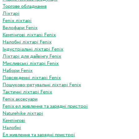
Торгове обладнання
Ліхтарі
Fenix ліхтарі
Велофари Fenix
Кемпінгові ліхтарі Fenix
Налобні ліхтарі Fenix
Індустріальні ліхтарі Fenix
Ліхтарі для дайвінгу Fenix
Мисливські ліхтарі Fenix
Набори Fenix
Повсякденні ліхтарі Fenix
Пошуково-рятувальні ліхтарі Fenix
Тактичні ліхтарі Fenix
Fenix аксесуари
Fenix ел живлення та зарядні пристрої
Naturehike ліхтарі
Кемпінгові
Налобні
Ел живлення та зарядні пристрої