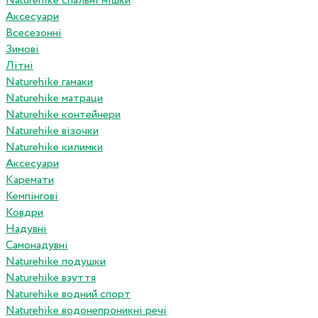
Naturehike спальні мішки
Аксесуари
Всесезонні
Зимові
Літні
Naturehike гамаки
Naturehike матраци
Naturehike контейнери
Naturehike візочки
Naturehike килимки
Аксесуари
Каремати
Кемпінгові
Ковдри
Надувні
Самонадувні
Naturehike подушки
Naturehike взуття
Naturehike водний спорт
Naturehike водонепроникні речі