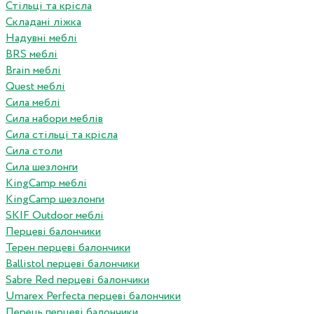
Стільці та крісла
Складані ліжка
Надувні меблі
BRS меблі
Brain меблі
Quest меблі
Сила меблі
Сила набори меблів
Сила стільці та крісла
Сила столи
Сила шезлонги
KingCamp меблі
KingCamp шезлонги
SKIF Outdoor меблі
Перцеві балончики
Терен перцеві балончики
Ballistol перцеві балончики
Sabre Red перцеві балончики
Umarex Perfecta перцеві балончики
Перець перцеві балончики