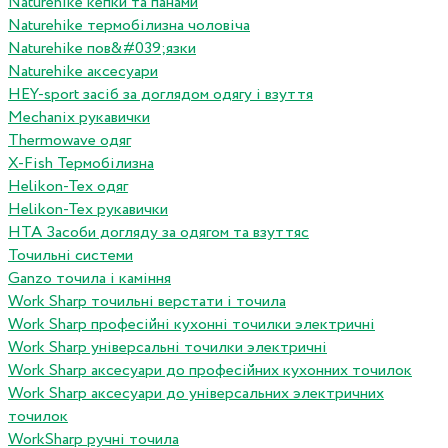
Naturehike кепки та панами
Naturehike термобілизна чоловіча
Naturehike пов&#039;язки
Naturehike аксесуари
HEY-sport засіб за доглядом одягу і взуття
Mechanix рукавички
Thermowave одяг
X-Fish Термобілизна
Helikon-Tex одяг
Helikon-Tex рукавички
HTA Засоби догляду за одягом та взуттяс
Точильні системи
Ganzo точила і каміння
Work Sharp точильні верстати і точила
Work Sharp професiйнi кухоннi точилки электричнi
Work Sharp унiверсальнi точилки электричнi
Work Sharp аксесуари до професiйних кухонних точилок
Work Sharp аксесуари до унiверсальних электричних
точилок
WorkSharp ручні точила