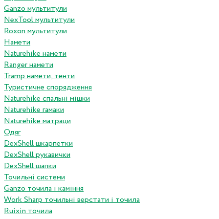
Ganzo мультитули
NexTool мультитули
Roxon мультитули
Намети
Naturehike намети
Ranger намети
Tramp намети, тенти
Туристичне спорядження
Naturehike спальні мішки
Naturehike гамаки
Naturehike матраци
Одяг
DexShell шкарпетки
DexShell рукавички
DexShell шапки
Точильні системи
Ganzo точила і каміння
Work Sharp точильні верстати і точила
Ruixin точила