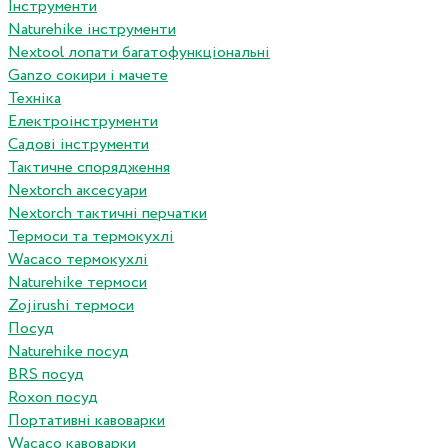
Інструменти
Naturehike інструменти
Nextool лопати багатофункціональні
Ganzo сокири і мачете
Техніка
Електроінструменти
Садові інструменти
Тактичне спорядження
Nextorch аксесуари
Nextorch тактичні перчатки
Термоси та термокухлі
Wacaco термокухлі
Naturehike термоси
Zojirushi термоси
Посуд
Naturehike посуд
BRS посуд
Roxon посуд
Портативні кавоварки
Wacaco кавоварки