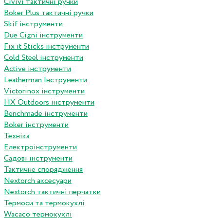
Сivivi тактичні ручки
Boker Plus тактичні ручки
Skif інструменти
Due Cigni інструменти
Fix it Sticks інструменти
Сold Steel інструменти
Active інструменти
Leatherman Інструменти
Victorinox інструменти
HX Outdoors інструменти
Benchmade інструменти
Boker інструменти
Техніка
Електроінструменти
Садові інструменти
Тактичне спорядження
Nextorch аксесуари
Nextorch тактичні перчатки
Термоси та термокухлі
Wacaco термокухлі