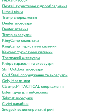
Flextail насоси
Flextail туристичне гідрообладнання
Litheli візки
Tramp спорядження
Deuter аксесуари
Deuter аптечка
Tramp аксесуари
KingCamp спальники
KingCamp туристичні килимки
Кемпинг туристичні килимки
Thermacell аксесуари
Knirps парасолі та аксесуари
Skif Outdoor аксесуари
Cold Steel спорядження та аксесуари
Only Hot грілки
C&amp;M TACTICAL спорядження
Estem душ для військових
Tekmat аксесуари
Сivivi карабіни
Snugpak водонепроникні речі