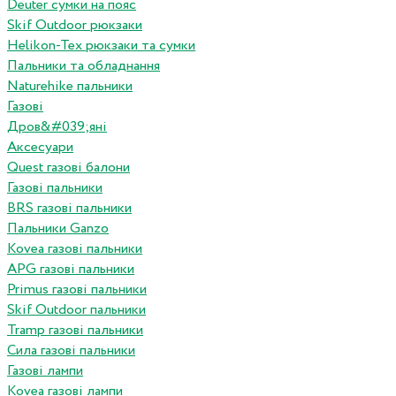
Deuter сумки на пояс
Skif Outdoor рюкзаки
Helikon-Tex рюкзаки та сумки
Пальники та обладнання
Naturehike пальники
Газові
Дров&#039;яні
Аксесуари
Quest газові балони
Газові пальники
BRS газові пальники
Пальники Ganzo
Kovea газові пальники
APG газові пальники
Primus газові пальники
Skif Outdoor пальники
Tramp газові пальники
Сила газові пальники
Газові лампи
Kovea газові лампи