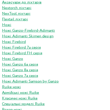
Аксесуари до ліхтарів
Nextorch ліхтарі
NexTool ліхтарі
Flextail ліхтарі
Ножі
Ножі Ganzo-Firebird-Adimanti
Ножі Adimanti Skimen design
Ножі Firebird
Ножі Firebird 7а серія
Ножі Firebird FH серія
Ножі Ganzo
Ножі Ganzo 6а серія
Ножі Ganzo 8а серія
Ножі Ganzo 7а серія
Ножі Adimanti Samson by Ganzo
Ruike ножі
Армійські ножі Ruike
Класичні ножі Ruike
Спеціальні моделі Ruike
Roxon ножi