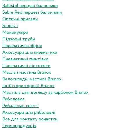
Ballistol перцеві балончики
Sabre Red перцеві балончики
Оптичні прилади
Біноклі
Монокуляри
Підзорні труби
Пневматична зброя
Аксесуари для пневматики
Пневматичні гвинтівки
Пневматичні пістолети
Масла і мастила Brunox
Велосипедні мастила Brunox
Інгібітори корозії Brunox
Мастила для догляду за карбоном Brunox
Риболовля
Рибальські снасті
Аксесуари для риболовлі
Все для монтажу оснастки
Термопродукція