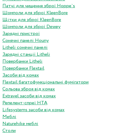
Патчі для чищення зброї Hoppe`s
Шомполи для зброї KleenBore
Щітки для зброї KleenBore
Шомполи для зброї Dewey
Зарядні пристрої
Сонячні панелі Houny
Litheli сонячні панелі
Зарядні станції Litheli
Повербанки Litheli
Повербанки Flextail
Засоби від комах
Flextail багатофункціональні фумігатори
Сольова зброя від комах
Extravel засоби від комах
Репелент-спреї HTA
Lifesystems засоби від комах
Меблі
Naturehike меблі
Столи