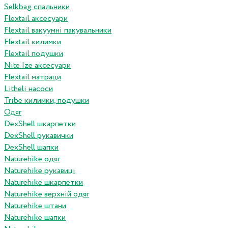
Selkbag спальники
Flextail аксесуари
Flextail вакуумні пакувальники
Flextail килимки
Flextail подушки
Nite Ize аксесуари
Flextail матраци
Litheli насоси
Tribe килимки, подушки
Одяг
DexShell шкарпетки
DexShell рукавички
DexShell шапки
Naturehike одяг
Naturehike рукавиці
Naturehike шкарпетки
Naturehike верхній одяг
Naturehike штани
Naturehike шапки