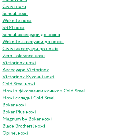
Civivi ножі
Sencut ножі
Weknife ножі
SRM ножі
Sencut аксесуари до ножів
Weknife аксесуари до ножів
Civivi аксесуари до ножів
Zero Tolerance ножі
Victorinox ножі
Аксесуари Victorinox
Victorinox Кухонні ножі
Cold Steel ножі
Ножі з фіксованим клинком Cold Steel
Ножі складні Cold Steel
Boker ножі
Boker Plus ножі
Magnum by Boker ножі
Blade Brothersl ножі
Opinel ножі