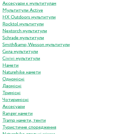
Аксесуари к мультитулам
Мультитули Active
HX Outdoors мультитули
Rocktol мультитули
Nextorch мультитули
Schrade мультитули
Smith&amp;Wesson мультитули
Сила мультитули
Civivi мультитули
Намети
Naturehike намети
Одномісні
Двомісні
Тримісні
Чотиримісні
Аксесуари
Ranger намети
Tramp намети, тенти
Туристичне спорядження