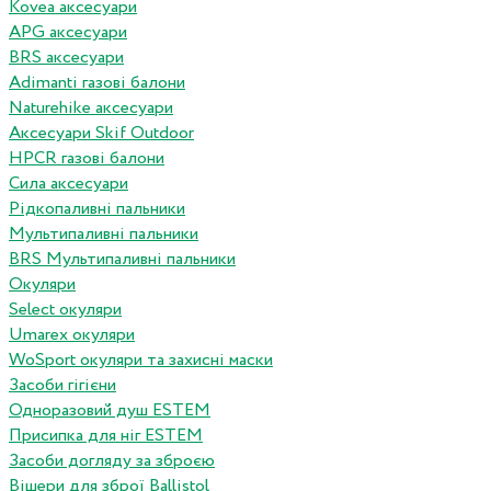
Kovea аксесуари
APG аксесуари
BRS аксесуари
Adimanti газові балони
Naturehike аксесуари
Аксесуари Skif Outdoor
HPCR газові балони
Сила аксесуари
Рідкопаливні пальники
Мультипаливні пальники
BRS Мультипаливні пальники
Окуляри
Select окуляри
Umarex окуляри
WoSport окуляри та захисні маски
Засоби гігієни
Одноразовий душ ESTEM
Присипка для ніг ESTEM
Засоби догляду за зброєю
Вішери для зброї Ballistol