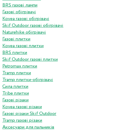
BRS газові лампи
Газові обігрівачі
Kovea газові обігрівачі
Skif Outdoor газові обігрівачі
Naturehike обігрівачі
Газові плитки
Kovea газові плитки
BRS плитки
Skif Outdoor газові плитки
Petromax плитки
Tramp плитки
Tramp плитки-обігрівачі
Сила плитки
Tribe плитки
Газові різаки
Kovea газові різаки
Газові різаки Skif Outdoor
Tramp газові різаки
Аксесуари для пальників