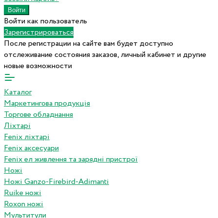
Войти как пользователь
Зарегистрироваться
После регистрации на сайте вам будет доступно
отслеживание состояния заказов, личный кабинет и другие
новые возможности
Каталог
Маркетингова продукція
Торгове обладнання
Ліхтарі
Fenix ліхтарі
Fenix аксесуари
Fenix ел живлення та зарядні пристрої
Ножі
Ножі Ganzo-Firebird-Adimanti
Ruike ножі
Roxon ножi
Мультитули