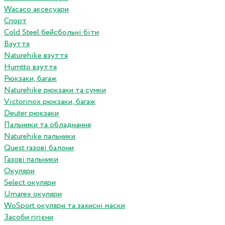
Wacaco аксесуари
Спорт
Cold Steel бейсбольні біти
Взуття
Naturehike взуття
Humtto взуття
Рюкзаки, багаж
Naturehike рюкзаки та сумки
Victorinox рюкзаки, багаж
Deuter рюкзаки
Пальники та обладнання
Naturehike пальники
Quest газові балони
Газові пальники
Окуляри
Select окуляри
Umarex окуляри
WoSport окуляри та захисні маски
Засоби гігієни