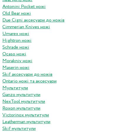
Antonini Pocket ножі
Old Bear ножі
Due Cigni аксесуари до ножів
Cimmerian Knives ножі
Umarex ножі
Hightron ножі
Schrade ножі
Ocaso ножі
Morakniv ножі
Maserin ножі
Skif аксесуари до ножів
Ontario ножі та аксесуари
Мультитули
Ganzo мультитули
NexTool мультитули
Roxon мультитули
Victorinox мультитули
Leatherman мультитули
Skif мультитули