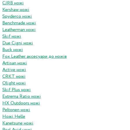
CJRB ножі
Kershaw ножі
Spyderco ножі
Benchmade ножі
Leatherman ножі
Skif ножі
Due Cigni ножі
Buck ножі
Fox Leather аксесуари до ножів
Artisan ножі
Active ножі
CRKT ножі
Olight ножі
Skif Plus ножі
Extrema Ratio ножі
HX Outdoors ножі
Peltonen ножі
Ножі Helle
Kanetsune ножі
Real Avid ножі