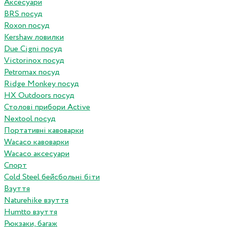
Аксесуари
BRS посуд
Roxon посуд
Kershaw ловилки
Due Cigni посуд
Victorinox посуд
Petromax посуд
Ridge Monkey посуд
HX Outdoors посуд
Столові прибори Active
Nextool посуд
Портативні кавоварки
Wacaco кавоварки
Wacaco аксесуари
Спорт
Cold Steel бейсбольні біти
Взуття
Naturehike взуття
Humtto взуття
Рюкзаки, багаж