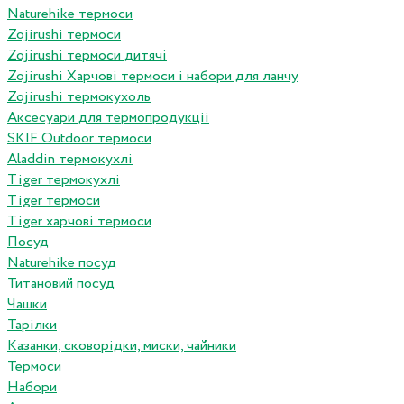
Naturehike термоси
Zojirushi термоси
Zojirushi термоси дитячі
Zojirushi Харчові термоси і набори для ланчу
Zojirushi термокухоль
Аксесуари для термопродукціі
SKIF Outdoor термоси
Aladdin термокухлі
Tiger термокухлі
Tiger термоси
Tiger харчові термоси
Посуд
Naturehike посуд
Титановий посуд
Чашки
Тарілки
Казанки, сковорідки, миски, чайники
Термоси
Набори