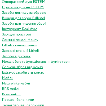
Одноразовий душ ESTEM
Присипка для ніг ESTEM
Засоби догляду за зброєю
Вішери для зброї Ballistol
Засоби для чищення зброї
Інструмент Real Avid
Зарядні пристрої
Сонячні панелі Houny
Litheli сонячні панелі
Зарядні станції Litheli
Засоби від комах
Flextail багатофункціональні фумігатори
Сольова зброя від комах
Extravel засоби від комах
Меблі
Naturehike меблі
BRS меблі
Brain меблі
Перцеві балончики
Терен перцеві балончики