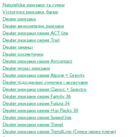
Naturehike рюкзаки та сумки
Victorinox рюкзаки, багаж
Deuter рюкзаки
Deuter велосипедні рюкзаки
Deuter рюкзаки серия ACT lite
Deuter рюкзаки серия Trail
Deuter гаманці
Deuter косметички
Deuter рюкзаки серия Aircontact
Deuter міські рюкзаки
Deuter рюкзаки серия Alpine + Gravity
Deuter підсідельні сумочки і аксесуари
Deuter рюкзаки серия Classic + Spectro
Deuter рюкзаки серия Family 36
Deuter рюкзаки серия Futura 34
Deuter рюкзаки серия Hip Packs 30
Deuter рюкзаки серия Speed lite
Deuter рюкзаки серия Travel
Deuter рюкзаки серия TrendLine (Сумки через плече)