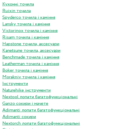
Кухонні точила
Ruixin точила
Spyderco точила і каміння
Lansky точила і каміння
Victorinox точила і каміння
Risam точила і каміння
Hapstone точила, аксесуари
Kanetsune точила, аксесуари
Benchmade точила і каміння
Leatherman точила і каміння
Boker точила і каміння
Morakniv точила і каміння
Інструменти
Naturehike інструменти
Nextool лопати багатофункціональні
Ganzo сокири і мачете
Adimanti лопати багатофункціональні
Adimanti сокири
Nextorch лопати багатофункціональні