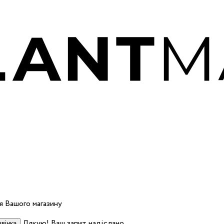
 Вашого магазину
Дякую! Ваш запит надіслано.
вінка