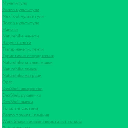
Мультитули
Ganzo мультитули
NexTool мультитули
Roxon мультитули
Намети
Naturehike намети
Ranger намети
Tramp намети, тенти
Туристичне спорядження
Naturehike спальні мішки
Naturehike гамаки
Naturehike матраци
Одяг
DexShell шкарпетки
DexShell рукавички
DexShell шапки
Точильні системи
Ganzo точила і каміння
Work Sharp точильні верстати і точила