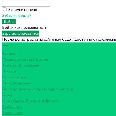
Запомнить меня
Забыли пароль?
Войти как пользователь
Зарегистрироваться
После регистрации на сайте вам будет доступно отслеживани
Каталог
Маркетингова продукція
Торгове обладнання
Ліхтарі
Fenix ліхтарі
Fenix аксесуари
Fenix ел живлення та зарядні пристрої
Ножі
Ножі Ganzo-Firebird-Adimanti
Ruike ножі
Roxon ножi