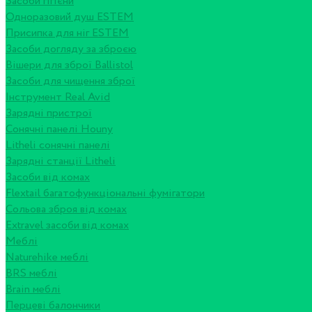
Засоби гігієни
Одноразовий душ ESTEM
Присипка для ніг ESTEM
Засоби догляду за зброєю
Вішери для зброї Ballistol
Засоби для чищення зброї
Інструмент Real Avid
Зарядні пристрої
Сонячні панелі Houny
Litheli сонячні панелі
Зарядні станції Litheli
Засоби від комах
Flextail багатофункціональні фумігатори
Сольова зброя від комах
Extravel засоби від комах
Меблі
Naturehike меблі
BRS меблі
Brain меблі
Перцеві балончики