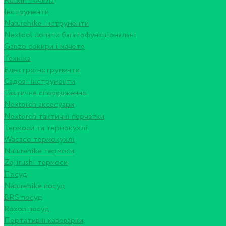
Ruixin точила
Інструменти
Naturehike інструменти
Nextool лопати багатофункціональні
Ganzo сокири і мачете
Техніка
Електроінструменти
Садові інструменти
Тактичне спорядження
Nextorch аксесуари
Nextorch тактичні перчатки
Термоси та термокухлі
Wacaco термокухлі
Naturehike термоси
Zojirushi термоси
Посуд
Naturehike посуд
BRS посуд
Roxon посуд
Портативні кавоварки