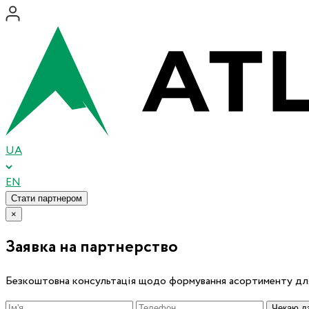
UA
EN
Стати партнером
×
Заявка на партнерство
Безкоштовна консультація щодо формування асортименту для
Чекаю дз