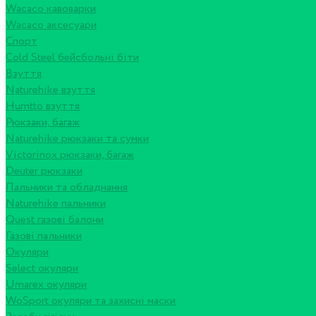
Wacaco кавоварки
Wacaco аксесуари
Спорт
Cold Steel бейсбольні біти
Взуття
Naturehike взуття
Humtto взуття
Рюкзаки, багаж
Naturehike рюкзаки та сумки
Victorinox рюкзаки, багаж
Deuter рюкзаки
Пальники та обладнання
Naturehike пальники
Quest газові балони
Газові пальники
Окуляри
Select окуляри
Umarex окуляри
WoSport окуляри та захисні маски