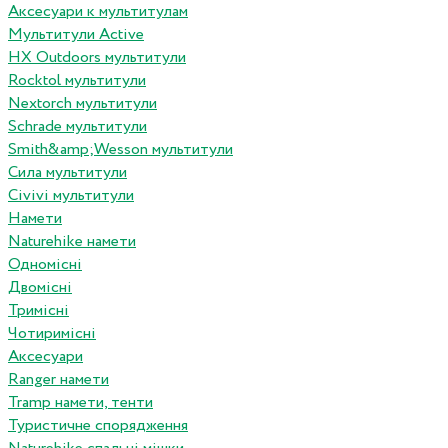
Аксесуари к мультитулам
Мультитули Active
HX Outdoors мультитули
Rocktol мультитули
Nextorch мультитули
Schrade мультитули
Smith&amp;Wesson мультитули
Сила мультитули
Civivi мультитули
Намети
Naturehike намети
Одномісні
Двомісні
Тримісні
Чотиримісні
Аксесуари
Ranger намети
Tramp намети, тенти
Туристичне спорядження