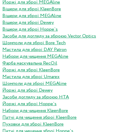
Йоржі для зброї MEGAline
Вішери для зброї KleenBore
Вішери для зброї MEGAline
Вішери для зброї Dewey
Вішери для зброї Hoppe`s
Засоби для догляду за зброєю Vector Optics
Шомполи для зброї Bore Tech
Мастила для зброї DAY Patron
Набори для чищення MEGAline
Фарба маскувальна RecOil
Йоржі для зброї KleenBore
Мастила для зброї Umarex
Шомполи для зброї MEGAline
Йоржі для зброї Dewey
Засоби догляду за зброєю HTA
Йоржі для зброї Hoppe`s
Набори для чищення KleenBore
Патчі для чищення зброї KleenBore
Пуховки для зброї KleenBore
Патчі для чищення зброї Hoppe`s