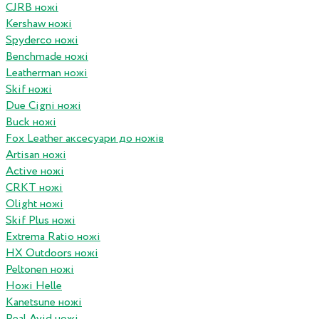
CJRB ножі
Kershaw ножі
Spyderco ножі
Benchmade ножі
Leatherman ножі
Skif ножі
Due Cigni ножі
Buck ножі
Fox Leather аксесуари до ножів
Artisan ножі
Active ножі
CRKT ножі
Olight ножі
Skif Plus ножі
Extrema Ratio ножі
HX Outdoors ножі
Peltonen ножі
Ножі Helle
Kanetsune ножі
Real Avid ножі