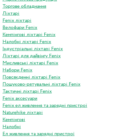
Торгове обладнання
Ліхтарі
Fenix ліхтарі
Велофари Fenix
Кемпінгові ліхтарі Fenix
Налобні ліхтарі Fenix
Індустріальні ліхтарі Fenix
Ліхтарі для дайвінгу Fenix
Мисливські ліхтарі Fenix
Набори Fenix
Повсякденні ліхтарі Fenix
Пошуково-рятувальні ліхтарі Fenix
Тактичні ліхтарі Fenix
Fenix аксесуари
Fenix ел живлення та зарядні пристрої
Naturehike ліхтарі
Кемпінгові
Налобні
Ел живлення та зарядні пристрої