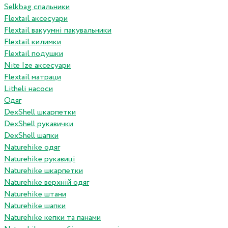
Selkbag спальники
Flextail аксесуари
Flextail вакуумні пакувальники
Flextail килимки
Flextail подушки
Nite Ize аксесуари
Flextail матраци
Litheli насоси
Одяг
DexShell шкарпетки
DexShell рукавички
DexShell шапки
Naturehike одяг
Naturehike рукавиці
Naturehike шкарпетки
Naturehike верхній одяг
Naturehike штани
Naturehike шапки
Naturehike кепки та панами