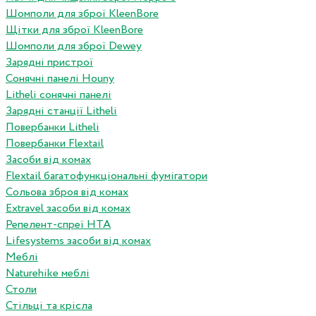
Шомполи для зброї KleenBore
Щітки для зброї KleenBore
Шомполи для зброї Dewey
Зарядні пристрої
Сонячні панелі Houny
Litheli сонячні панелі
Зарядні станції Litheli
Повербанки Litheli
Повербанки Flextail
Засоби від комах
Flextail багатофункціональні фумігатори
Сольова зброя від комах
Extravel засоби від комах
Репелент-спреї HTA
Lifesystems засоби від комах
Меблі
Naturehike меблі
Столи
Стільці та крісла