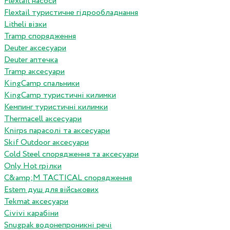
Flextail насоси
Flextail туристичне гідрообладнання
Litheli візки
Tramp спорядження
Deuter аксесуари
Deuter аптечка
Tramp аксесуари
KingCamp спальники
KingCamp туристичні килимки
Кемпинг туристичні килимки
Thermacell аксесуари
Knirps парасолі та аксесуари
Skif Outdoor аксесуари
Cold Steel спорядження та аксесуари
Only Hot грілки
C&amp;M TACTICAL спорядження
Estem душ для військових
Tekmat аксесуари
Сivivi карабіни
Snugpak водонепроникні речі