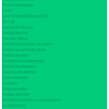
Wacaco аксесуари
Спорт
Cold Steel бейсбольні біти
Взуття
Naturehike взуття
Humtto взуття
Рюкзаки, багаж
Naturehike рюкзаки та сумки
Victorinox рюкзаки, багаж
Deuter рюкзаки
Пальники та обладнання
Naturehike пальники
Quest газові балони
Газові пальники
Окуляри
Select окуляри
Umarex окуляри
WoSport окуляри та захисні маски
Засоби гігієни