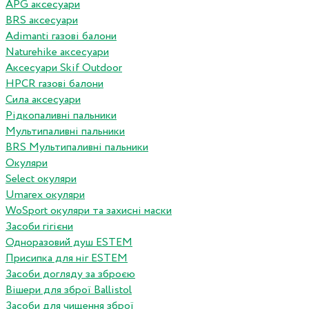
APG аксесуари
BRS аксесуари
Adimanti газові балони
Naturehike аксесуари
Аксесуари Skif Outdoor
HPCR газові балони
Сила аксесуари
Рідкопаливні пальники
Мультипаливні пальники
BRS Мультипаливні пальники
Окуляри
Select окуляри
Umarex окуляри
WoSport окуляри та захисні маски
Засоби гігієни
Одноразовий душ ESTEM
Присипка для ніг ESTEM
Засоби догляду за зброєю
Вішери для зброї Ballistol
Засоби для чищення зброї