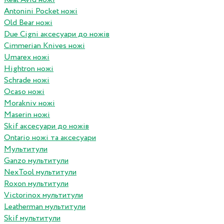
Antonini Pocket ножі
Old Bear ножі
Due Cigni аксесуари до ножів
Cimmerian Knives ножі
Umarex ножі
Hightron ножі
Schrade ножі
Ocaso ножі
Morakniv ножі
Maserin ножі
Skif аксесуари до ножів
Ontario ножі та аксесуари
Мультитули
Ganzo мультитули
NexTool мультитули
Roxon мультитули
Victorinox мультитули
Leatherman мультитули
Skif мультитули