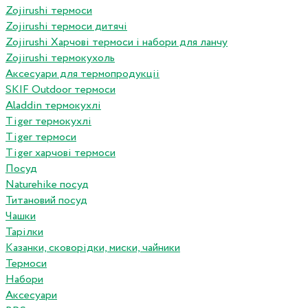
Zojirushi термоси
Zojirushi термоси дитячі
Zojirushi Харчові термоси і набори для ланчу
Zojirushi термокухоль
Аксесуари для термопродукціі
SKIF Outdoor термоси
Aladdin термокухлі
Tiger термокухлі
Tiger термоси
Tiger харчові термоси
Посуд
Naturehike посуд
Титановий посуд
Чашки
Тарілки
Казанки, сковорідки, миски, чайники
Термоси
Набори
Аксесуари