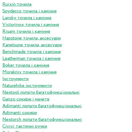
Ruixin точила
Spyderco точила і каміння
Lansky точила і каміння
Victorinox точила і каміння
Risam точила і каміння
Hapstone точила, аксесуари
Kanetsune точила, аксесуари
Benchmade точила і каміння
Leatherman точила і каміння
Boker точила і каміння
Morakniv точила і каміння
Інструменти
Naturehike інструменти
Nextool лопати багатофункціональні
Ganzo сокири і мачете
Adimanti лопати багатофункціональні
Adimanti сокири
Nextorch лопати багатофункціональні
Сivivi тактичні ручки