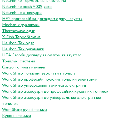
Naturehike термобілизна чоловіча
Naturehike пов&#039;язки
Naturehike аксесуари
HEY-sport засіб за доглядом одягу і взуття
Mechanix рукавички
Thermowave одяг
X-Fish Термобілизна
Helikon-Tex одяг
Helikon-Tex рукавички
HTA Засоби догляду за одягом та взуттяс
Точильні системи
Ganzo точила і каміння
Work Sharp точильні верстати і точила
Work Sharp професiйнi кухоннi точилки электричнi
Work Sharp унiверсальнi точилки электричнi
Work Sharp аксесуари до професiйних кухонних точилок
Work Sharp аксесуари до унiверсальних электричних
точилок
WorkSharp ручні точила
Кухонні точила