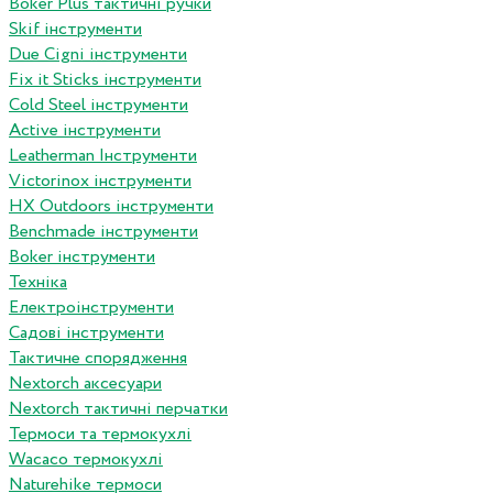
Boker Plus тактичні ручки
Skif інструменти
Due Cigni інструменти
Fix it Sticks інструменти
Сold Steel інструменти
Active інструменти
Leatherman Інструменти
Victorinox інструменти
HX Outdoors інструменти
Benchmade інструменти
Boker інструменти
Техніка
Електроінструменти
Садові інструменти
Тактичне спорядження
Nextorch аксесуари
Nextorch тактичні перчатки
Термоси та термокухлі
Wacaco термокухлі
Naturehike термоси