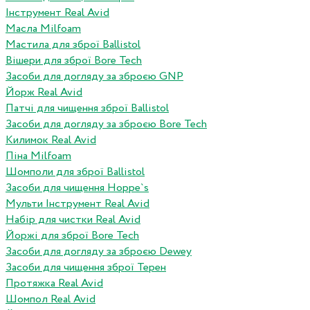
Інструмент Real Avid
Масла Milfoam
Мастила для зброї Ballistol
Вішери для зброї Bore Tech
Засоби для догляду за зброєю GNP
Йорж Real Avid
Патчі для чищення зброї Ballistol
Засоби для догляду за зброєю Bore Tech
Килимок Real Avid
Піна Milfoam
Шомполи для зброї Ballistol
Засоби для чищення Hoppe`s
Мульти Інструмент Real Avid
Набір для чистки Real Avid
Йоржі для зброї Bore Tech
Засоби для догляду за зброєю Dewey
Засоби для чищення зброї Терен
Протяжка Real Avid
Шомпол Real Avid