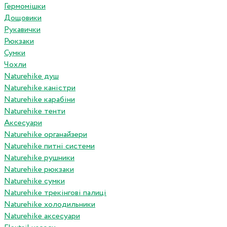
Гермомішки
Дощовики
Рукавички
Рюкзаки
Сумки
Чохли
Naturehike душ
Naturehike каністри
Naturehike карабіни
Naturehike тенти
Аксесуари
Naturehike органайзери
Naturehike питні системи
Naturehike рушники
Naturehike рюкзаки
Naturehike сумки
Naturehike трекінгові палиці
Naturehike холодильники
Naturehike аксесуари