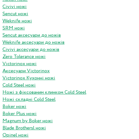
Civivi ножі
Sencut ножі
Weknife ножі
SRM ножі
Sencut аксесуари до ножів
Weknife аксесуари до ножів
Civivi аксесуари до ножів
Zero Tolerance ножі
Victorinox ножі
Аксесуари Victorinox
Victorinox Кухонні ножі
Cold Steel ножі
Ножі з фіксованим клинком Cold Steel
Ножі складні Cold Steel
Boker ножі
Boker Plus ножі
Magnum by Boker ножі
Blade Brothersl ножі
Opinel ножі