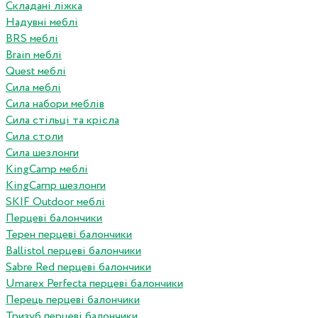
Складані ліжка
Надувні меблі
BRS меблі
Brain меблі
Quest меблі
Сила меблі
Сила набори меблів
Сила стільці та крісла
Сила столи
Сила шезлонги
KingCamp меблі
KingCamp шезлонги
SKIF Outdoor меблі
Перцеві балончики
Терен перцеві балончики
Ballistol перцеві балончики
Sabre Red перцеві балончики
Umarex Perfecta перцеві балончики
Перець перцеві балончики
Тризуб перцеві балончики