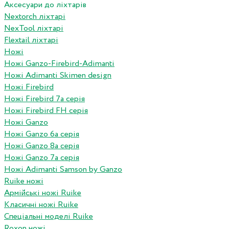
Аксесуари до ліхтарів
Nextorch ліхтарі
NexTool ліхтарі
Flextail ліхтарі
Ножі
Ножі Ganzo-Firebird-Adimanti
Ножі Adimanti Skimen design
Ножі Firebird
Ножі Firebird 7а серія
Ножі Firebird FH серія
Ножі Ganzo
Ножі Ganzo 6а серія
Ножі Ganzo 8а серія
Ножі Ganzo 7а серія
Ножі Adimanti Samson by Ganzo
Ruike ножі
Армійські ножі Ruike
Класичні ножі Ruike
Спеціальні моделі Ruike
Roxon ножi