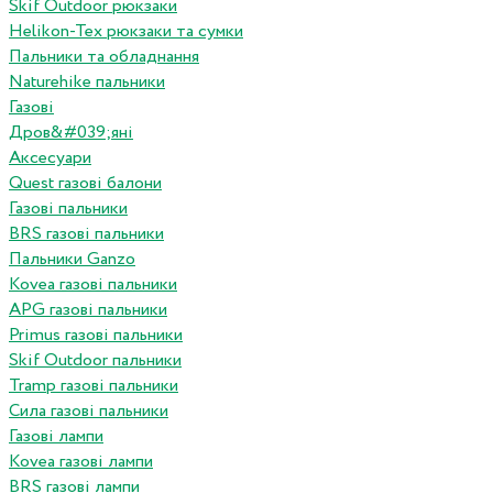
Skif Outdoor рюкзаки
Helikon-Tex рюкзаки та сумки
Пальники та обладнання
Naturehike пальники
Газові
Дров&#039;яні
Аксесуари
Quest газові балони
Газові пальники
BRS газові пальники
Пальники Ganzo
Kovea газові пальники
APG газові пальники
Primus газові пальники
Skif Outdoor пальники
Tramp газові пальники
Сила газові пальники
Газові лампи
Kovea газові лампи
BRS газові лампи