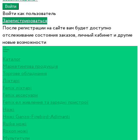
Войти как пользователь
Зарегистрироваться
После регистрации на сайте вам будет доступно
отслеживание состояния заказов, личный кабинет и другие
новые возможности
Каталог
Маркетингова продукція
Торгове обладнання
Ліхтарі
Fenix ліхтарі
Fenix аксесуари
Fenix ел живлення та зарядні пристрої
Ножі
Ножі Ganzo-Firebird-Adimanti
Ruike ножі
Roxon ножi
Мультитули