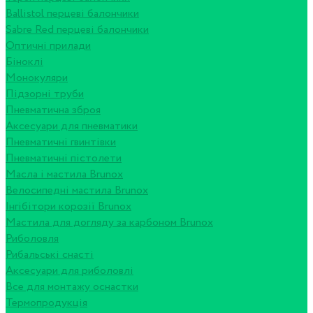
Ballistol перцеві балончики
Sabre Red перцеві балончики
Оптичні прилади
Біноклі
Монокуляри
Підзорні труби
Пневматична зброя
Аксесуари для пневматики
Пневматичні гвинтівки
Пневматичні пістолети
Масла і мастила Brunox
Велосипедні мастила Brunox
Інгібітори корозії Brunox
Мастила для догляду за карбоном Brunox
Риболовля
Рибальські снасті
Аксесуари для риболовлі
Все для монтажу оснастки
Термопродукція