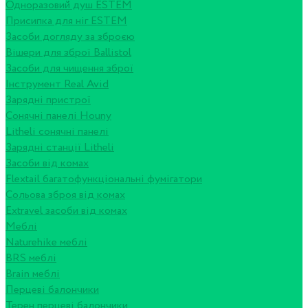
Одноразовий душ ESTEM
Присипка для ніг ESTEM
Засоби догляду за зброєю
Вішери для зброї Ballistol
Засоби для чищення зброї
Інструмент Real Avid
Зарядні пристрої
Сонячні панелі Houny
Litheli сонячні панелі
Зарядні станції Litheli
Засоби від комах
Flextail багатофункціональні фумігатори
Сольова зброя від комах
Extravel засоби від комах
Меблі
Naturehike меблі
BRS меблі
Brain меблі
Перцеві балончики
Терен перцеві балончики