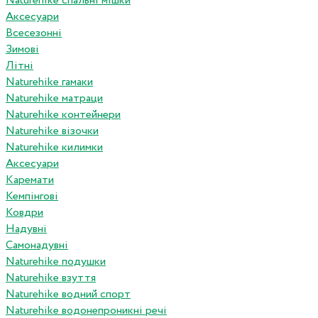
Naturehike спальні мішки
Аксесуари
Всесезонні
Зимові
Літні
Naturehike гамаки
Naturehike матраци
Naturehike контейнери
Naturehike візочки
Naturehike килимки
Аксесуари
Каремати
Кемпінгові
Ковдри
Надувні
Самонадувні
Naturehike подушки
Naturehike взуття
Naturehike водний спорт
Naturehike водонепроникні речі