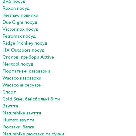
BRS посуд
Roxon посуд
Kershaw ловилки
Due Cigni посуд
Victorinox посуд
Petromax посуд
Ridge Monkey посуд
HX Outdoors посуд
Столові прибори Active
Nextool посуд
Портативні кавоварки
Wacaco кавоварки
Wacaco аксесуари
Спорт
Cold Steel бейсбольні біти
Взуття
Naturehike взуття
Humtto взуття
Рюкзаки, багаж
Naturehike рюкзаки та сумки