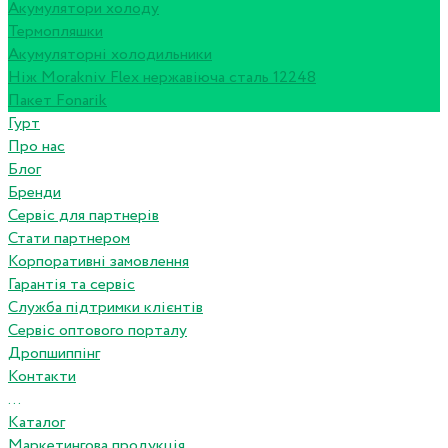
Акумулятори холоду
Термопляшки
Акумуляторні холодильники
Ніж Morakniv Flex нержавіюча сталь 12248
Пакет Fonarik
Гурт
Про нас
Блог
Бренди
Сервіс для партнерів
Стати партнером
Корпоративні замовлення
Гарантія та сервіс
Служба підтримки клієнтів
Сервіс оптового порталу
Дропшиппінг
Контакти
...
Каталог
Маркетингова продукція