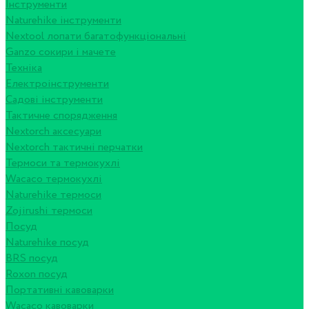
Інструменти
Naturehike інструменти
Nextool лопати багатофункціональні
Ganzo сокири і мачете
Техніка
Електроінструменти
Садові інструменти
Тактичне спорядження
Nextorch аксесуари
Nextorch тактичні перчатки
Термоси та термокухлі
Wacaco термокухлі
Naturehike термоси
Zojirushi термоси
Посуд
Naturehike посуд
BRS посуд
Roxon посуд
Портативні кавоварки
Wacaco кавоварки