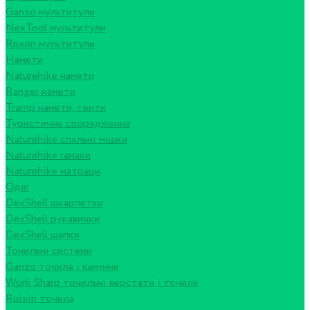
Ganzo мультитули
NexTool мультитули
Roxon мультитули
Намети
Naturehike намети
Ranger намети
Tramp намети, тенти
Туристичне спорядження
Naturehike спальні мішки
Naturehike гамаки
Naturehike матраци
Одяг
DexShell шкарпетки
DexShell рукавички
DexShell шапки
Точильні системи
Ganzo точила і каміння
Work Sharp точильні верстати і точила
Ruixin точила