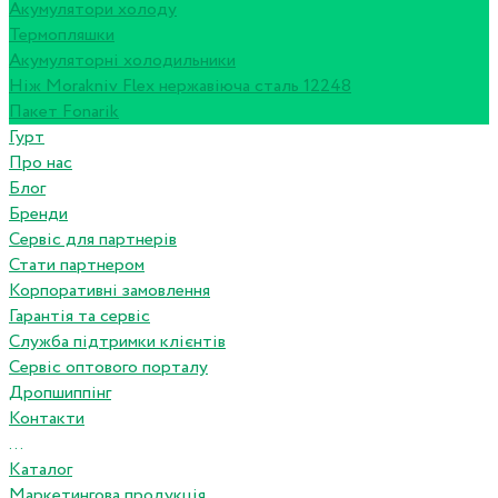
Акумулятори холоду
Термопляшки
Акумуляторні холодильники
Ніж Morakniv Flex нержавіюча сталь 12248
Пакет Fonarik
Гурт
Про нас
Блог
Бренди
Сервіс для партнерів
Стати партнером
Корпоративні замовлення
Гарантія та сервіс
Служба підтримки клієнтів
Сервіс оптового порталу
Дропшиппінг
Контакти
...
Каталог
Маркетингова продукція