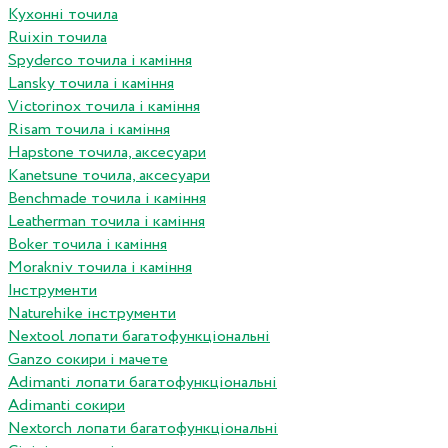
Кухонні точила
Ruixin точила
Spyderco точила і каміння
Lansky точила і каміння
Victorinox точила і каміння
Risam точила і каміння
Hapstone точила, аксесуари
Kanetsune точила, аксесуари
Benchmade точила і каміння
Leatherman точила і каміння
Boker точила і каміння
Morakniv точила і каміння
Інструменти
Naturehike інструменти
Nextool лопати багатофункціональні
Ganzo сокири і мачете
Adimanti лопати багатофункціональні
Adimanti сокири
Nextorch лопати багатофункціональні