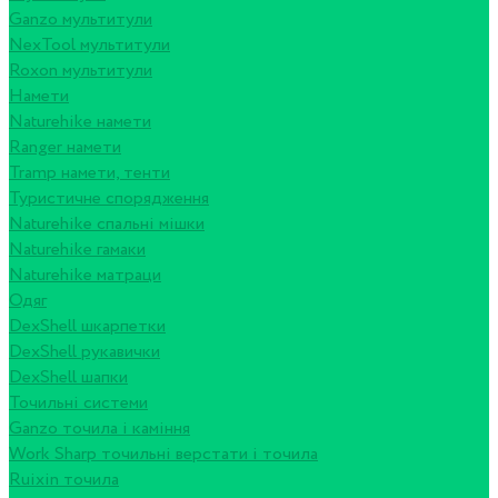
Ganzo мультитули
NexTool мультитули
Roxon мультитули
Намети
Naturehike намети
Ranger намети
Tramp намети, тенти
Туристичне спорядження
Naturehike спальні мішки
Naturehike гамаки
Naturehike матраци
Одяг
DexShell шкарпетки
DexShell рукавички
DexShell шапки
Точильні системи
Ganzo точила і каміння
Work Sharp точильні верстати і точила
Ruixin точила