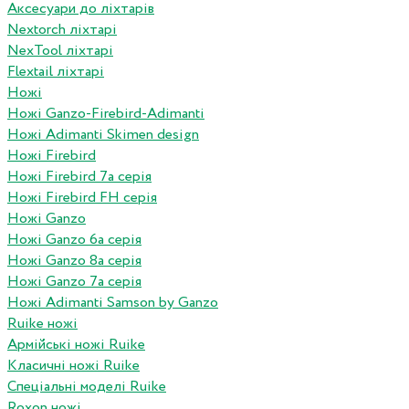
Аксесуари до ліхтарів
Nextorch ліхтарі
NexTool ліхтарі
Flextail ліхтарі
Ножі
Ножі Ganzo-Firebird-Adimanti
Ножі Adimanti Skimen design
Ножі Firebird
Ножі Firebird 7а серія
Ножі Firebird FH серія
Ножі Ganzo
Ножі Ganzo 6а серія
Ножі Ganzo 8а серія
Ножі Ganzo 7а серія
Ножі Adimanti Samson by Ganzo
Ruike ножі
Армійські ножі Ruike
Класичні ножі Ruike
Спеціальні моделі Ruike
Roxon ножi