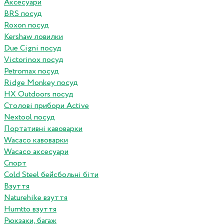
Аксесуари
BRS посуд
Roxon посуд
Kershaw ловилки
Due Cigni посуд
Victorinox посуд
Petromax посуд
Ridge Monkey посуд
HX Outdoors посуд
Столові прибори Active
Nextool посуд
Портативні кавоварки
Wacaco кавоварки
Wacaco аксесуари
Спорт
Cold Steel бейсбольні біти
Взуття
Naturehike взуття
Humtto взуття
Рюкзаки, багаж