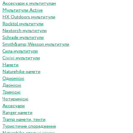
Аксесуари к мультитулам
Мультитули Active
HX Outdoors мультитули
Rocktol мультитули
Nextorch мультитули
Schrade мультитули
Smith&amp;Wesson мультитули
Сила мультитули
Civivi мультитули
Намети
Naturehike намети
Одномісні
Двомісні
Тримісні
Чотиримісні
Аксесуари
Ranger намети
Tramp намети, тенти
Туристичне спорядження