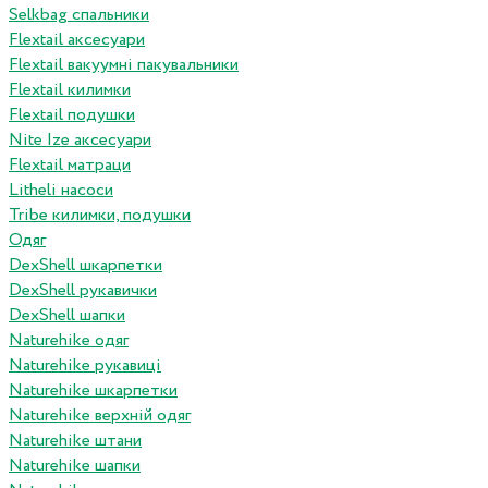
Selkbag спальники
Flextail аксесуари
Flextail вакуумні пакувальники
Flextail килимки
Flextail подушки
Nite Ize аксесуари
Flextail матраци
Litheli насоси
Tribe килимки, подушки
Одяг
DexShell шкарпетки
DexShell рукавички
DexShell шапки
Naturehike одяг
Naturehike рукавиці
Naturehike шкарпетки
Naturehike верхній одяг
Naturehike штани
Naturehike шапки