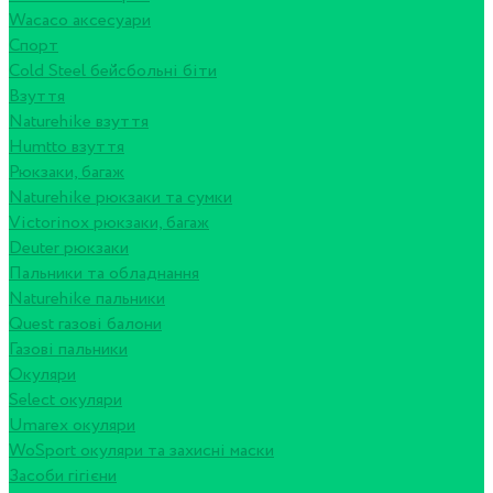
Wacaco аксесуари
Спорт
Cold Steel бейсбольні біти
Взуття
Naturehike взуття
Humtto взуття
Рюкзаки, багаж
Naturehike рюкзаки та сумки
Victorinox рюкзаки, багаж
Deuter рюкзаки
Пальники та обладнання
Naturehike пальники
Quest газові балони
Газові пальники
Окуляри
Select окуляри
Umarex окуляри
WoSport окуляри та захисні маски
Засоби гігієни