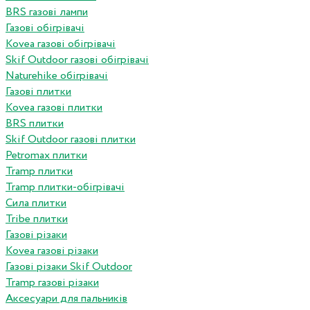
BRS газові лампи
Газові обігрівачі
Kovea газові обігрівачі
Skif Outdoor газові обігрівачі
Naturehike обігрівачі
Газові плитки
Kovea газові плитки
BRS плитки
Skif Outdoor газові плитки
Petromax плитки
Tramp плитки
Tramp плитки-обігрівачі
Сила плитки
Tribe плитки
Газові різаки
Kovea газові різаки
Газові різаки Skif Outdoor
Tramp газові різаки
Аксесуари для пальників