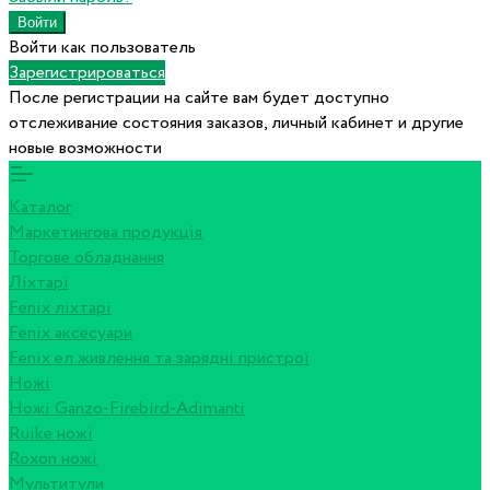
Войти как пользователь
Зарегистрироваться
После регистрации на сайте вам будет доступно
отслеживание состояния заказов, личный кабинет и другие
новые возможности
Каталог
Маркетингова продукція
Торгове обладнання
Ліхтарі
Fenix ліхтарі
Fenix аксесуари
Fenix ел живлення та зарядні пристрої
Ножі
Ножі Ganzo-Firebird-Adimanti
Ruike ножі
Roxon ножi
Мультитули