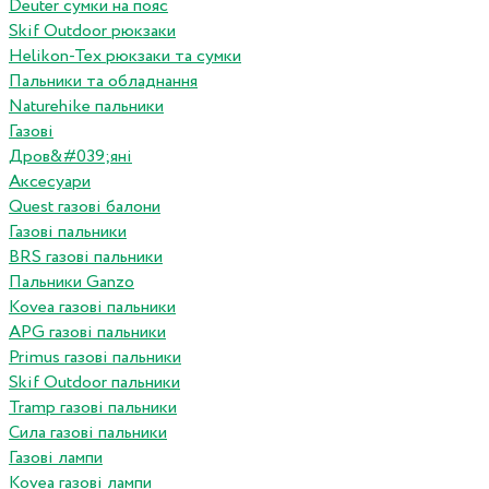
Deuter сумки на пояс
Skif Outdoor рюкзаки
Helikon-Tex рюкзаки та сумки
Пальники та обладнання
Naturehike пальники
Газові
Дров&#039;яні
Аксесуари
Quest газові балони
Газові пальники
BRS газові пальники
Пальники Ganzo
Kovea газові пальники
APG газові пальники
Primus газові пальники
Skif Outdoor пальники
Tramp газові пальники
Сила газові пальники
Газові лампи
Kovea газові лампи