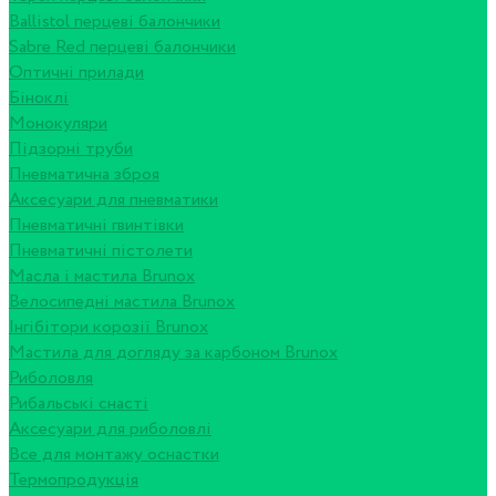
Ballistol перцеві балончики
Sabre Red перцеві балончики
Оптичні прилади
Біноклі
Монокуляри
Підзорні труби
Пневматична зброя
Аксесуари для пневматики
Пневматичні гвинтівки
Пневматичні пістолети
Масла і мастила Brunox
Велосипедні мастила Brunox
Інгібітори корозії Brunox
Мастила для догляду за карбоном Brunox
Риболовля
Рибальські снасті
Аксесуари для риболовлі
Все для монтажу оснастки
Термопродукція