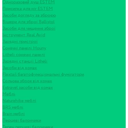
Одноразовий душ ESTEM
Присипка для ніг ESTEM
Засоби догляду за зброєю
Вішери для зброї Ballistol
Засоби для чищення зброї
Інструмент Real Avid
Зарядні пристрої
Сонячні панелі Houny
Litheli сонячні панелі
Зарядні станції Litheli
Засоби від комах
Flextail багатофункціональні фумігатори
Сольова зброя від комах
Extravel засоби від комах
Меблі
Naturehike меблі
BRS меблі
Brain меблі
Перцеві балончики
Терен перцеві балончики