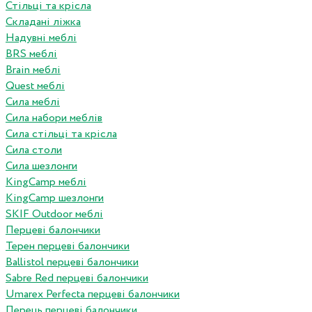
Стільці та крісла
Складані ліжка
Надувні меблі
BRS меблі
Brain меблі
Quest меблі
Сила меблі
Сила набори меблів
Сила стільці та крісла
Сила столи
Сила шезлонги
KingCamp меблі
KingCamp шезлонги
SKIF Outdoor меблі
Перцеві балончики
Терен перцеві балончики
Ballistol перцеві балончики
Sabre Red перцеві балончики
Umarex Perfecta перцеві балончики
Перець перцеві балончики