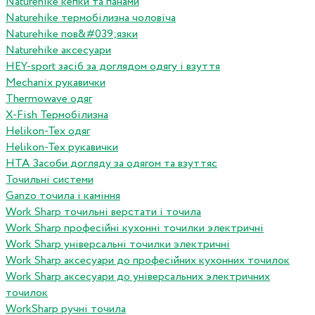
Naturehike кепки та панами
Naturehike термобілизна чоловіча
Naturehike пов&#039;язки
Naturehike аксесуари
HEY-sport засіб за доглядом одягу і взуття
Mechanix рукавички
Thermowave одяг
X-Fish Термобілизна
Helikon-Tex одяг
Helikon-Tex рукавички
HTA Засоби догляду за одягом та взуттяс
Точильні системи
Ganzo точила і каміння
Work Sharp точильні верстати і точила
Work Sharp професiйнi кухоннi точилки электричнi
Work Sharp унiверсальнi точилки электричнi
Work Sharp аксесуари до професiйних кухонних точилок
Work Sharp аксесуари до унiверсальних электричних
точилок
WorkSharp ручні точила