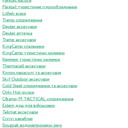
Flextail насоси
Flextail туристичне гідрообладнання
Litheli візки
Tramp спорядження
Deuter аксесуари
Deuter аптечка
Tramp аксесуари
KingCamp спальники
KingCamp туристичні килимки
Кемпинг туристичні килимки
Thermacell аксесуари
Knirps парасолі та аксесуари
Skif Outdoor аксесуари
Cold Steel спорядження та аксесуари
Only Hot грілки
C&amp;M TACTICAL спорядження
Estem душ для військових
Tekmat аксесуари
Сivivi карабіни
Snugpak водонепроникні речі