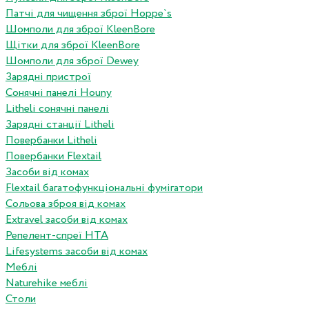
Патчі для чищення зброї Hoppe`s
Шомполи для зброї KleenBore
Щітки для зброї KleenBore
Шомполи для зброї Dewey
Зарядні пристрої
Сонячні панелі Houny
Litheli сонячні панелі
Зарядні станції Litheli
Повербанки Litheli
Повербанки Flextail
Засоби від комах
Flextail багатофункціональні фумігатори
Сольова зброя від комах
Extravel засоби від комах
Репелент-спреї HTA
Lifesystems засоби від комах
Меблі
Naturehike меблі
Столи