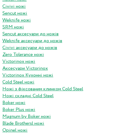
Civivi ножі
Sencut ножі
Weknife ножі
SRM ножі
Sencut аксесуари до ножів
Weknife аксесуари до ножів
Civivi аксесуари до ножів
Zero Tolerance ножі
Victorinox ножі
Аксесуари Victorinox
Victorinox Кухонні ножі
Cold Steel ножі
Ножі з фіксованим клинком Cold Steel
Ножі складні Cold Steel
Boker ножі
Boker Plus ножі
Magnum by Boker ножі
Blade Brothersl ножі
Opinel ножі