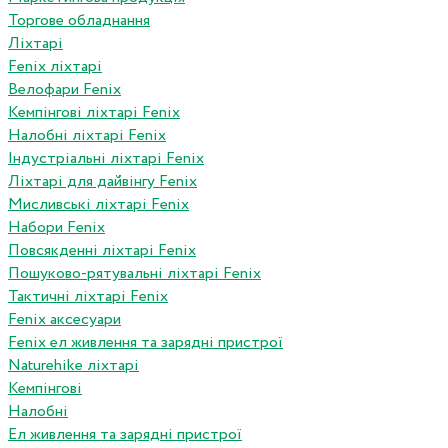
Торгове обладнання
Ліхтарі
Fenix ліхтарі
Велофари Fenix
Кемпінгові ліхтарі Fenix
Налобні ліхтарі Fenix
Індустріальні ліхтарі Fenix
Ліхтарі для дайвінгу Fenix
Мисливські ліхтарі Fenix
Набори Fenix
Повсякденні ліхтарі Fenix
Пошуково-рятувальні ліхтарі Fenix
Тактичні ліхтарі Fenix
Fenix аксесуари
Fenix ел живлення та зарядні пристрої
Naturehike ліхтарі
Кемпінгові
Налобні
Ел живлення та зарядні пристрої