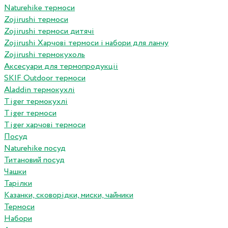
Naturehike термоси
Zojirushi термоси
Zojirushi термоси дитячі
Zojirushi Харчові термоси і набори для ланчу
Zojirushi термокухоль
Аксесуари для термопродукціі
SKIF Outdoor термоси
Aladdin термокухлі
Tiger термокухлі
Tiger термоси
Tiger харчові термоси
Посуд
Naturehike посуд
Титановий посуд
Чашки
Тарілки
Казанки, сковорідки, миски, чайники
Термоси
Набори