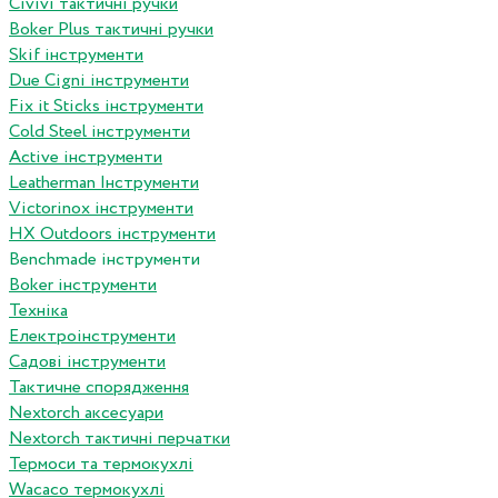
Сivivi тактичні ручки
Boker Plus тактичні ручки
Skif інструменти
Due Cigni інструменти
Fix it Sticks інструменти
Сold Steel інструменти
Active інструменти
Leatherman Інструменти
Victorinox інструменти
HX Outdoors інструменти
Benchmade інструменти
Boker інструменти
Техніка
Електроінструменти
Садові інструменти
Тактичне спорядження
Nextorch аксесуари
Nextorch тактичні перчатки
Термоси та термокухлі
Wacaco термокухлі