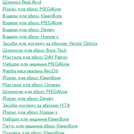
Шомпол Real Avid
Йоржі для зброї MEGAline
Вішери для зброї KleenBore
Вішери для зброї MEGAline
Вішери для зброї Dewey
Вішери для зброї Hoppe`s
Засоби для догляду за зброєю Vector Optics
Шомполи для зброї Bore Tech
Мастила для зброї DAY Patron
Набори для чищення MEGAline
Фарба маскувальна RecOil
Йоржі для зброї KleenBore
Мастила для зброї Umarex
Шомполи для зброї MEGAline
Йоржі для зброї Dewey
Засоби догляду за зброєю HTA
Йоржі для зброї Hoppe`s
Набори для чищення KleenBore
Патчі для чищення зброї KleenBore
Пуховки для зброї KleenBore