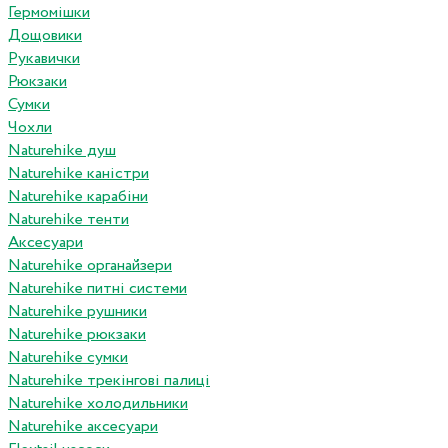
Гермомішки
Дощовики
Рукавички
Рюкзаки
Сумки
Чохли
Naturehike душ
Naturehike каністри
Naturehike карабіни
Naturehike тенти
Аксесуари
Naturehike органайзери
Naturehike питні системи
Naturehike рушники
Naturehike рюкзаки
Naturehike сумки
Naturehike трекінгові палиці
Naturehike холодильники
Naturehike аксесуари