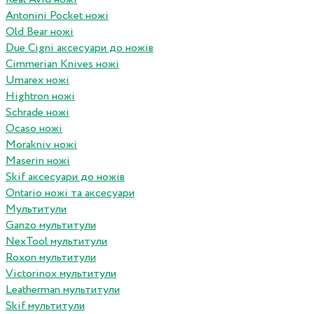
Antonini Pocket ножі
Old Bear ножі
Due Cigni аксесуари до ножів
Cimmerian Knives ножі
Umarex ножі
Hightron ножі
Schrade ножі
Ocaso ножі
Morakniv ножі
Maserin ножі
Skif аксесуари до ножів
Ontario ножі та аксесуари
Мультитули
Ganzo мультитули
NexTool мультитули
Roxon мультитули
Victorinox мультитули
Leatherman мультитули
Skif мультитули