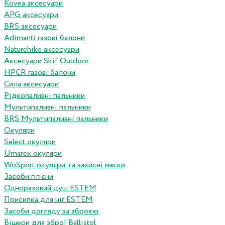
Kovea аксесуари
APG аксесуари
BRS аксесуари
Adimanti газові балони
Naturehike аксесуари
Аксесуари Skif Outdoor
HPCR газові балони
Сила аксесуари
Рідкопаливні пальники
Мультипаливні пальники
BRS Мультипаливні пальники
Окуляри
Select окуляри
Umarex окуляри
WoSport окуляри та захисні маски
Засоби гігієни
Одноразовий душ ESTEM
Присипка для ніг ESTEM
Засоби догляду за зброєю
Вішери для зброї Ballistol