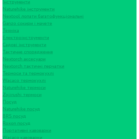
Інструменти
Naturehike інструменти
Nextool лопати багатофункціональні
Ganzo сокири і мачете
Техніка
Електроінструменти
Садові інструменти
Тактичне спорядження
Nextorch аксесуари
Nextorch тактичні перчатки
Термоси та термокухлі
Wacaco термокухлі
Naturehike термоси
Zojirushi термоси
Посуд
Naturehike посуд
BRS посуд
Roxon посуд
Портативні кавоварки
Wacaco кавоварки