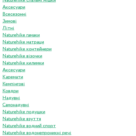
Naturehike спальні мішки
Аксесуари
Всесезонні
Зимові
Літні
Naturehike гамаки
Naturehike матраци
Naturehike контейнери
Naturehike візочки
Naturehike килимки
Аксесуари
Каремати
Кемпінгові
Ковдри
Надувні
Самонадувні
Naturehike подушки
Naturehike взуття
Naturehike водний спорт
Naturehike водонепроникні речі