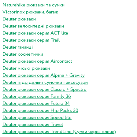
Naturehike рюкзаки та сумки
Victorinox рюкзаки, багаж
Deuter рюкзаки
Deuter велосипедні рюкзаки
Deuter рюкзаки серия ACT lite
Deuter рюкзаки серия Trail
Deuter гаманці
Deuter косметички
Deuter рюкзаки серия Aircontact
Deuter міські рюкзаки
Deuter рюкзаки серия Alpine + Gravity
Deuter підсідельні сумочки і аксесуари
Deuter рюкзаки серия Classic + Spectro
Deuter рюкзаки серия Family 36
Deuter рюкзаки серия Futura 34
Deuter рюкзаки серия Hip Packs 30
Deuter рюкзаки серия Speed lite
Deuter рюкзаки серия Travel
Deuter рюкзаки серия TrendLine (Сумки через плече)