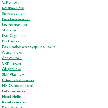
CJRB ножі
Kershaw ножі
Spyderco ножі
Benchmade ножі
Leatherman ножі
Skif ножі
Due Cigni ножі
Buck ножі
Fox Leather аксесуари до ножів
Artisan ножі
Active ножі
CRKT ножі
Olight ножі
Skif Plus ножі
Extrema Ratio ножі
HX Outdoors ножі
Peltonen ножі
Ножі Helle
Kanetsune ножі
Real Avid ножі