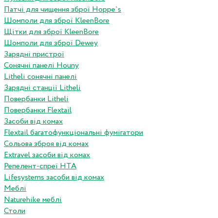
Патчі для чищення зброї Hoppe`s
Шомполи для зброї KleenBore
Щітки для зброї KleenBore
Шомполи для зброї Dewey
Зарядні пристрої
Сонячні панелі Houny
Litheli сонячні панелі
Зарядні станції Litheli
Повербанки Litheli
Повербанки Flextail
Засоби від комах
Flextail багатофункціональні фумігатори
Сольова зброя від комах
Extravel засоби від комах
Репелент-спреї HTA
Lifesystems засоби від комах
Меблі
Naturehike меблі
Столи