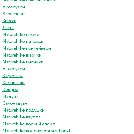
Naturehike спальні мішки
Аксесуари
Всесезонні
Зимові
Літні
Naturehike гамаки
Naturehike матраци
Naturehike контейнери
Naturehike візочки
Naturehike килимки
Аксесуари
Каремати
Кемпінгові
Ковдри
Надувні
Самонадувні
Naturehike подушки
Naturehike взуття
Naturehike водний спорт
Naturehike водонепроникні речі