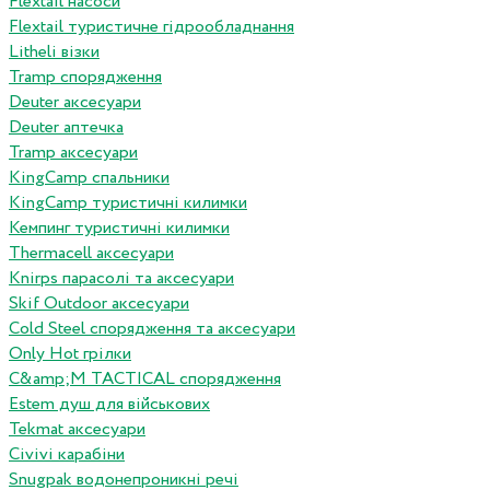
Flextail насоси
Flextail туристичне гідрообладнання
Litheli візки
Tramp спорядження
Deuter аксесуари
Deuter аптечка
Tramp аксесуари
KingCamp спальники
KingCamp туристичні килимки
Кемпинг туристичні килимки
Thermacell аксесуари
Knirps парасолі та аксесуари
Skif Outdoor аксесуари
Cold Steel спорядження та аксесуари
Only Hot грілки
C&amp;M TACTICAL спорядження
Estem душ для військових
Tekmat аксесуари
Сivivi карабіни
Snugpak водонепроникні речі