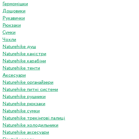
Гермомішки
Дощовики
Рукавички
Рюкзаки
Сумки
Чохли
Naturehike душ
Naturehike каністри
Naturehike карабіни
Naturehike тенти
Аксесуари
Naturehike органайзери
Naturehike питні системи
Naturehike рушники
Naturehike рюкзаки
Naturehike сумки
Naturehike трекінгові палиці
Naturehike холодильники
Naturehike аксесуари