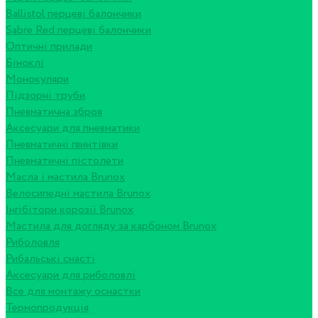
Ballistol перцеві балончики
Sabre Red перцеві балончики
Оптичні прилади
Біноклі
Монокуляри
Підзорні труби
Пневматична зброя
Аксесуари для пневматики
Пневматичні гвинтівки
Пневматичні пістолети
Масла і мастила Brunox
Велосипедні мастила Brunox
Інгібітори корозії Brunox
Мастила для догляду за карбоном Brunox
Риболовля
Рибальські снасті
Аксесуари для риболовлі
Все для монтажу оснастки
Термопродукція