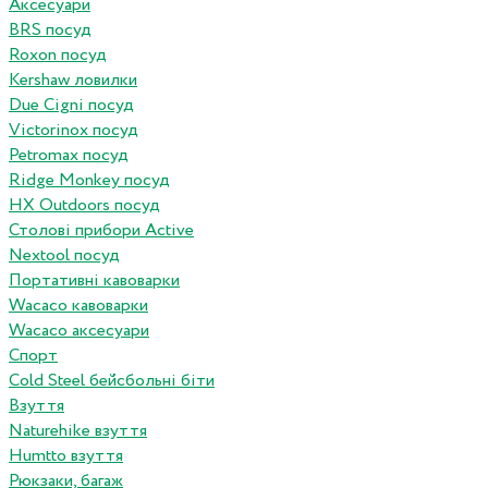
Аксесуари
BRS посуд
Roxon посуд
Kershaw ловилки
Due Cigni посуд
Victorinox посуд
Petromax посуд
Ridge Monkey посуд
HX Outdoors посуд
Столові прибори Active
Nextool посуд
Портативні кавоварки
Wacaco кавоварки
Wacaco аксесуари
Спорт
Cold Steel бейсбольні біти
Взуття
Naturehike взуття
Humtto взуття
Рюкзаки, багаж