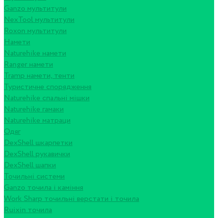
Ganzo мультитули
NexTool мультитули
Roxon мультитули
Намети
Naturehike намети
Ranger намети
Tramp намети, тенти
Туристичне спорядження
Naturehike спальні мішки
Naturehike гамаки
Naturehike матраци
Одяг
DexShell шкарпетки
DexShell рукавички
DexShell шапки
Точильні системи
Ganzo точила і каміння
Work Sharp точильні верстати і точила
Ruixin точила