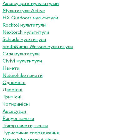
Аксесуари к мультитулам
Мультитули Active
HX Outdoors мультитули
Rocktol мультитули
Nextorch мультитули
Schrade мультитули
Smith&amp;Wesson мультитули
Сила мультитули
Civivi мультитули
Намети
Naturehike намети
Одномісні
Двомісні
Тримісні
Чотиримісні
Аксесуари
Ranger намети
Tramp намети, тенти
Туристичне спорядження