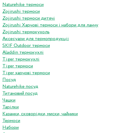
Naturehike термоси
Zojirushi термоси
Zojirushi термоси дитячі
Zojirushi Харчові термоси і набори для ланчу
Zojirushi термокухоль
Аксесуари для термопродукціі
SKIF Outdoor термоси
Aladdin термокухлі
Tiger термокухлі
Tiger термоси
Tiger харчові термоси
Посуд
Naturehike посуд
Титановий посуд
Чашки
Тарілки
Казанки, сковорідки, миски, чайники
Термоси
Набори