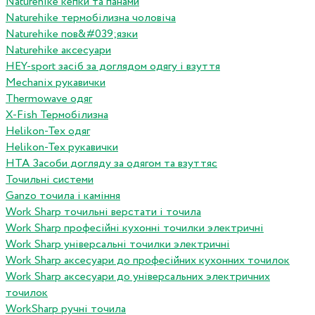
Naturehike кепки та панами
Naturehike термобілизна чоловіча
Naturehike пов&#039;язки
Naturehike аксесуари
HEY-sport засіб за доглядом одягу і взуття
Mechanix рукавички
Thermowave одяг
X-Fish Термобілизна
Helikon-Tex одяг
Helikon-Tex рукавички
HTA Засоби догляду за одягом та взуттяс
Точильні системи
Ganzo точила і каміння
Work Sharp точильні верстати і точила
Work Sharp професiйнi кухоннi точилки электричнi
Work Sharp унiверсальнi точилки электричнi
Work Sharp аксесуари до професiйних кухонних точилок
Work Sharp аксесуари до унiверсальних электричних
точилок
WorkSharp ручні точила