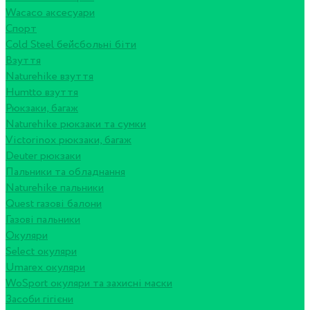
Wacaco аксесуари
Спорт
Cold Steel бейсбольні біти
Взуття
Naturehike взуття
Humtto взуття
Рюкзаки, багаж
Naturehike рюкзаки та сумки
Victorinox рюкзаки, багаж
Deuter рюкзаки
Пальники та обладнання
Naturehike пальники
Quest газові балони
Газові пальники
Окуляри
Select окуляри
Umarex окуляри
WoSport окуляри та захисні маски
Засоби гігієни