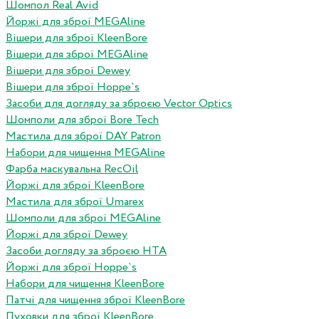
Шомпол Real Avid
Йоржі для зброї MEGAline
Вішери для зброї KleenBore
Вішери для зброї MEGAline
Вішери для зброї Dewey
Вішери для зброї Hoppe`s
Засоби для догляду за зброєю Vector Optics
Шомполи для зброї Bore Tech
Мастила для зброї DAY Patron
Набори для чищення MEGAline
Фарба маскувальна RecOil
Йоржі для зброї KleenBore
Мастила для зброї Umarex
Шомполи для зброї MEGAline
Йоржі для зброї Dewey
Засоби догляду за зброєю HTA
Йоржі для зброї Hoppe`s
Набори для чищення KleenBore
Патчі для чищення зброї KleenBore
Пуховки для зброї KleenBore