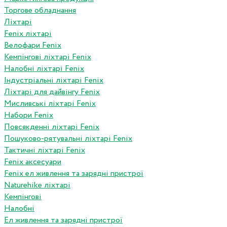
Торгове обладнання
Ліхтарі
Fenix ліхтарі
Велофари Fenix
Кемпінгові ліхтарі Fenix
Налобні ліхтарі Fenix
Індустріальні ліхтарі Fenix
Ліхтарі для дайвінгу Fenix
Мисливські ліхтарі Fenix
Набори Fenix
Повсякденні ліхтарі Fenix
Пошуково-рятувальні ліхтарі Fenix
Тактичні ліхтарі Fenix
Fenix аксесуари
Fenix ел живлення та зарядні пристрої
Naturehike ліхтарі
Кемпінгові
Налобні
Ел живлення та зарядні пристрої