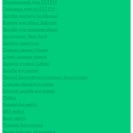
Одноразовий душ ESTEM
Присипка для ніг ESTEM
Засоби догляду за зброєю
Вішери для зброї Ballistol
Засоби для чищення зброї
Інструмент Real Avid
Зарядні пристрої
Сонячні панелі Houny
Litheli сонячні панелі
Зарядні станції Litheli
Засоби від комах
Flextail багатофункціональні фумігатори
Сольова зброя від комах
Extravel засоби від комах
Меблі
Naturehike меблі
BRS меблі
Brain меблі
Перцеві балончики
Терен перцеві балончики