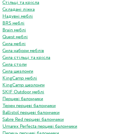
Стільці та крісла
Складані ліжка
Надувні меблі
BRS меблі
Brain меблі
Quest меблі
Сила меблі
Сила набори меблів
Сила стільці та крісла
Сила столи
Сила шезлонги
KingCamp меблі
KingCamp шезлонги
SKIF Outdoor меблі
Перцеві балончики
Терен перцеві балончики
Ballistol перцеві балончики
Sabre Red перцеві балончики
Umarex Perfecta перцеві балончики
Перець перцеві балончики