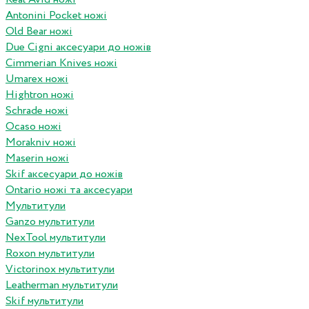
Antonini Pocket ножі
Old Bear ножі
Due Cigni аксесуари до ножів
Cimmerian Knives ножі
Umarex ножі
Hightron ножі
Schrade ножі
Ocaso ножі
Morakniv ножі
Maserin ножі
Skif аксесуари до ножів
Ontario ножі та аксесуари
Мультитули
Ganzo мультитули
NexTool мультитули
Roxon мультитули
Victorinox мультитули
Leatherman мультитули
Skif мультитули