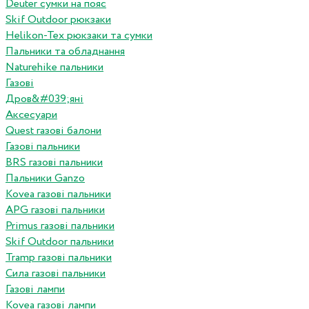
Deuter сумки на пояс
Skif Outdoor рюкзаки
Helikon-Tex рюкзаки та сумки
Пальники та обладнання
Naturehike пальники
Газові
Дров&#039;яні
Аксесуари
Quest газові балони
Газові пальники
BRS газові пальники
Пальники Ganzo
Kovea газові пальники
APG газові пальники
Primus газові пальники
Skif Outdoor пальники
Tramp газові пальники
Сила газові пальники
Газові лампи
Kovea газові лампи