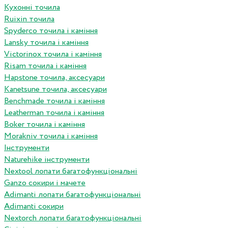
Кухонні точила
Ruixin точила
Spyderco точила і каміння
Lansky точила і каміння
Victorinox точила і каміння
Risam точила і каміння
Hapstone точила, аксесуари
Kanetsune точила, аксесуари
Benchmade точила і каміння
Leatherman точила і каміння
Boker точила і каміння
Morakniv точила і каміння
Інструменти
Naturehike інструменти
Nextool лопати багатофункціональні
Ganzo сокири і мачете
Adimanti лопати багатофункціональні
Adimanti сокири
Nextorch лопати багатофункціональні