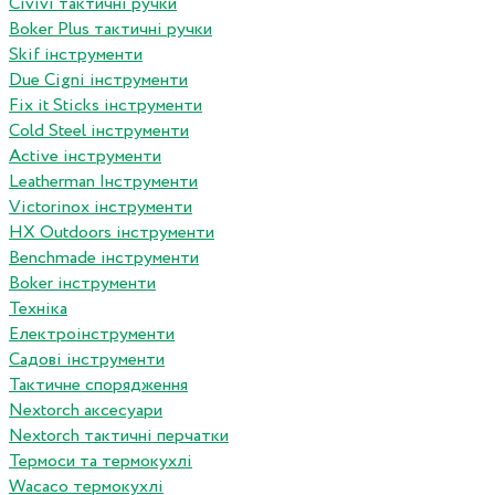
Сivivi тактичні ручки
Boker Plus тактичні ручки
Skif інструменти
Due Cigni інструменти
Fix it Sticks інструменти
Сold Steel інструменти
Active інструменти
Leatherman Інструменти
Victorinox інструменти
HX Outdoors інструменти
Benchmade інструменти
Boker інструменти
Техніка
Електроінструменти
Садові інструменти
Тактичне спорядження
Nextorch аксесуари
Nextorch тактичні перчатки
Термоси та термокухлі
Wacaco термокухлі