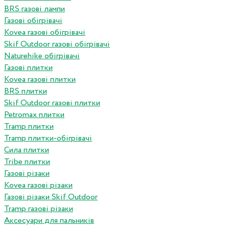
BRS газові лампи
Газові обігрівачі
Kovea газові обігрівачі
Skif Outdoor газові обігрівачі
Naturehike обігрівачі
Газові плитки
Kovea газові плитки
BRS плитки
Skif Outdoor газові плитки
Petromax плитки
Tramp плитки
Tramp плитки-обігрівачі
Сила плитки
Tribe плитки
Газові різаки
Kovea газові різаки
Газові різаки Skif Outdoor
Tramp газові різаки
Аксесуари для пальників