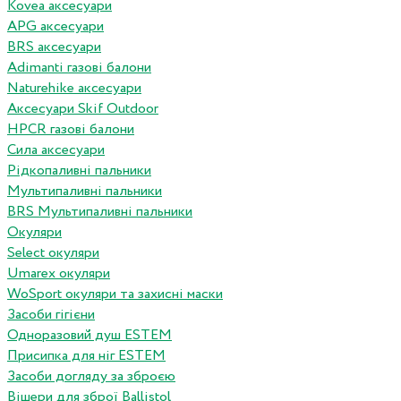
Kovea аксесуари
APG аксесуари
BRS аксесуари
Adimanti газові балони
Naturehike аксесуари
Аксесуари Skif Outdoor
HPCR газові балони
Сила аксесуари
Рідкопаливні пальники
Мультипаливні пальники
BRS Мультипаливні пальники
Окуляри
Select окуляри
Umarex окуляри
WoSport окуляри та захисні маски
Засоби гігієни
Одноразовий душ ESTEM
Присипка для ніг ESTEM
Засоби догляду за зброєю
Вішери для зброї Ballistol