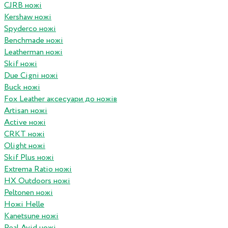
CJRB ножі
Kershaw ножі
Spyderco ножі
Benchmade ножі
Leatherman ножі
Skif ножі
Due Cigni ножі
Buck ножі
Fox Leather аксесуари до ножів
Artisan ножі
Active ножі
CRKT ножі
Olight ножі
Skif Plus ножі
Extrema Ratio ножі
HX Outdoors ножі
Peltonen ножі
Ножі Helle
Kanetsune ножі
Real Avid ножі