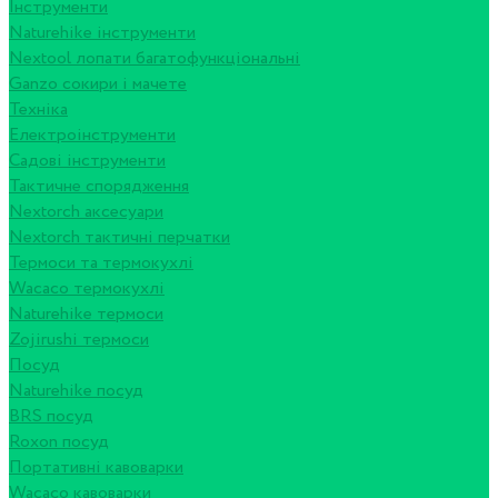
Інструменти
Naturehike інструменти
Nextool лопати багатофункціональні
Ganzo сокири і мачете
Техніка
Електроінструменти
Садові інструменти
Тактичне спорядження
Nextorch аксесуари
Nextorch тактичні перчатки
Термоси та термокухлі
Wacaco термокухлі
Naturehike термоси
Zojirushi термоси
Посуд
Naturehike посуд
BRS посуд
Roxon посуд
Портативні кавоварки
Wacaco кавоварки