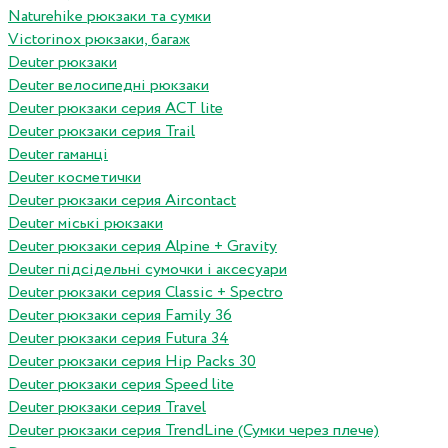
Naturehike рюкзаки та сумки
Victorinox рюкзаки, багаж
Deuter рюкзаки
Deuter велосипедні рюкзаки
Deuter рюкзаки серия ACT lite
Deuter рюкзаки серия Trail
Deuter гаманці
Deuter косметички
Deuter рюкзаки серия Aircontact
Deuter міські рюкзаки
Deuter рюкзаки серия Alpine + Gravity
Deuter підсідельні сумочки і аксесуари
Deuter рюкзаки серия Classic + Spectro
Deuter рюкзаки серия Family 36
Deuter рюкзаки серия Futura 34
Deuter рюкзаки серия Hip Packs 30
Deuter рюкзаки серия Speed lite
Deuter рюкзаки серия Travel
Deuter рюкзаки серия TrendLine (Сумки через плече)