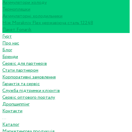
Акумулятори холоду
Термопляшки
Акумуляторні холодильники
Ніж Morakniv Flex нержавіюча сталь 12248
Пакет Fonarik
Гурт
Про нас
Блог
Бренди
Сервіс для партнерів
Стати партнером
Корпоративні замовлення
Гарантія та сервіс
Служба підтримки клієнтів
Сервіс оптового порталу
Дропшиппінг
Контакти
...
Каталог
Маркетингова продукція