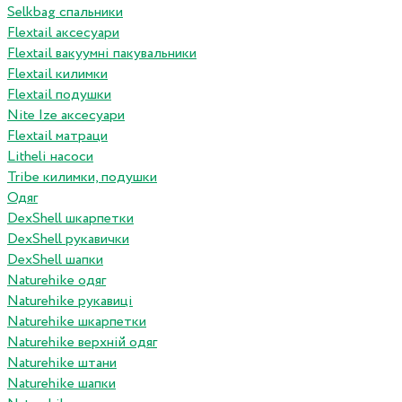
Selkbag спальники
Flextail аксесуари
Flextail вакуумні пакувальники
Flextail килимки
Flextail подушки
Nite Ize аксесуари
Flextail матраци
Litheli насоси
Tribe килимки, подушки
Одяг
DexShell шкарпетки
DexShell рукавички
DexShell шапки
Naturehike одяг
Naturehike рукавиці
Naturehike шкарпетки
Naturehike верхній одяг
Naturehike штани
Naturehike шапки