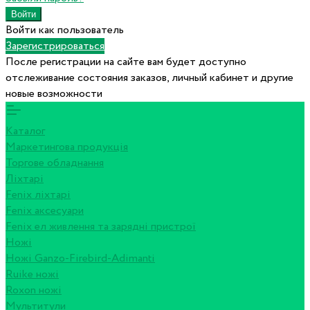
Войти как пользователь
Зарегистрироваться
После регистрации на сайте вам будет доступно
отслеживание состояния заказов, личный кабинет и другие
новые возможности
Каталог
Маркетингова продукція
Торгове обладнання
Ліхтарі
Fenix ліхтарі
Fenix аксесуари
Fenix ел живлення та зарядні пристрої
Ножі
Ножі Ganzo-Firebird-Adimanti
Ruike ножі
Roxon ножi
Мультитули