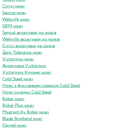
Civivi ножі
Sencut ножі
Weknife ножі
SRM ножі
Sencut аксесуари до ножів
Weknife аксесуари до ножів
Civivi аксесуари до ножів
Zero Tolerance ножі
Victorinox ножі
Аксесуари Victorinox
Victorinox Кухонні ножі
Cold Steel ножі
Ножі з фіксованим клинком Cold Steel
Ножі складні Cold Steel
Boker ножі
Boker Plus ножі
Magnum by Boker ножі
Blade Brothersl ножі
Opinel ножі