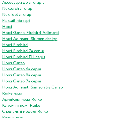
Аксесуари до ліхтарів
Nextorch ліхтарі
NexTool ліхтарі
Flextail ліхтарі
Ножі
Ножі Ganzo-Firebird-Adimanti
Ножі Adimanti Skimen design
Ножі Firebird
Ножі Firebird 7а серія
Ножі Firebird FH серія
Ножі Ganzo
Ножі Ganzo 6а серія
Ножі Ganzo 8а серія
Ножі Ganzo 7а серія
Ножі Adimanti Samson by Ganzo
Ruike ножі
Армійські ножі Ruike
Класичні ножі Ruike
Спеціальні моделі Ruike
Roxon ножi