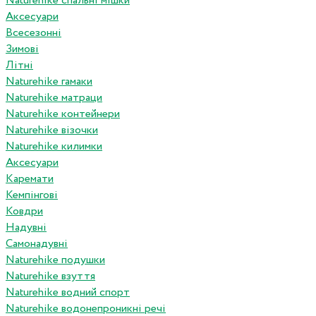
Naturehike спальні мішки
Аксесуари
Всесезонні
Зимові
Літні
Naturehike гамаки
Naturehike матраци
Naturehike контейнери
Naturehike візочки
Naturehike килимки
Аксесуари
Каремати
Кемпінгові
Ковдри
Надувні
Самонадувні
Naturehike подушки
Naturehike взуття
Naturehike водний спорт
Naturehike водонепроникні речі