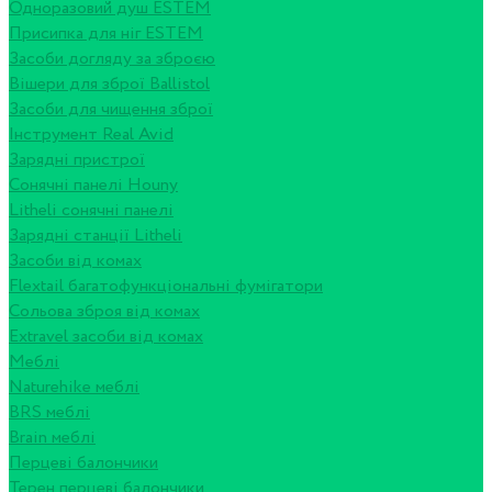
Одноразовий душ ESTEM
Присипка для ніг ESTEM
Засоби догляду за зброєю
Вішери для зброї Ballistol
Засоби для чищення зброї
Інструмент Real Avid
Зарядні пристрої
Сонячні панелі Houny
Litheli сонячні панелі
Зарядні станції Litheli
Засоби від комах
Flextail багатофункціональні фумігатори
Сольова зброя від комах
Extravel засоби від комах
Меблі
Naturehike меблі
BRS меблі
Brain меблі
Перцеві балончики
Терен перцеві балончики