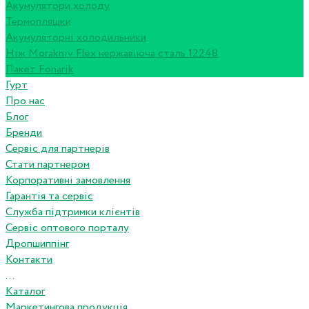
Акумулятори холоду
Термопляшки
Акумуляторні холодильники
Ніж Morakniv Flex нержавіюча сталь 12248
Пакет Fonarik
Гурт
Про нас
Блог
Бренди
Сервіс для партнерів
Стати партнером
Корпоративні замовлення
Гарантія та сервіс
Служба підтримки клієнтів
Сервіс оптового порталу
Дропшиппінг
Контакти
...
Каталог
Маркетингова продукція