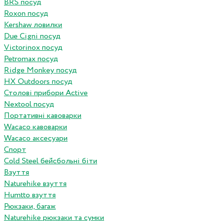
BRS посуд
Roxon посуд
Kershaw ловилки
Due Cigni посуд
Victorinox посуд
Petromax посуд
Ridge Monkey посуд
HX Outdoors посуд
Столові прибори Active
Nextool посуд
Портативні кавоварки
Wacaco кавоварки
Wacaco аксесуари
Спорт
Cold Steel бейсбольні біти
Взуття
Naturehike взуття
Humtto взуття
Рюкзаки, багаж
Naturehike рюкзаки та сумки