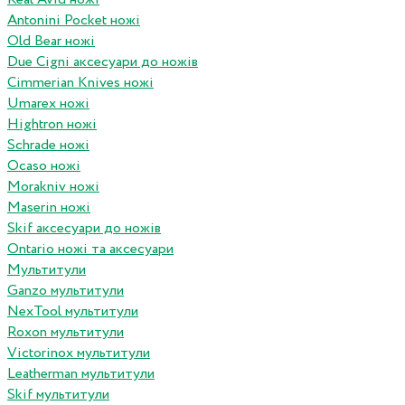
Antonini Pocket ножі
Old Bear ножі
Due Cigni аксесуари до ножів
Cimmerian Knives ножі
Umarex ножі
Hightron ножі
Schrade ножі
Ocaso ножі
Morakniv ножі
Maserin ножі
Skif аксесуари до ножів
Ontario ножі та аксесуари
Мультитули
Ganzo мультитули
NexTool мультитули
Roxon мультитули
Victorinox мультитули
Leatherman мультитули
Skif мультитули