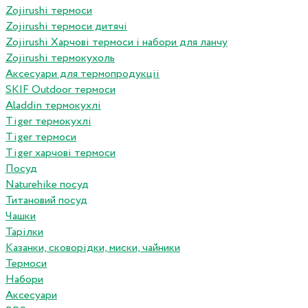
Zojirushi термоси
Zojirushi термоси дитячі
Zojirushi Харчові термоси і набори для ланчу
Zojirushi термокухоль
Аксесуари для термопродукціі
SKIF Outdoor термоси
Aladdin термокухлі
Tiger термокухлі
Tiger термоси
Tiger харчові термоси
Посуд
Naturehike посуд
Титановий посуд
Чашки
Тарілки
Казанки, сковорідки, миски, чайники
Термоси
Набори
Аксесуари