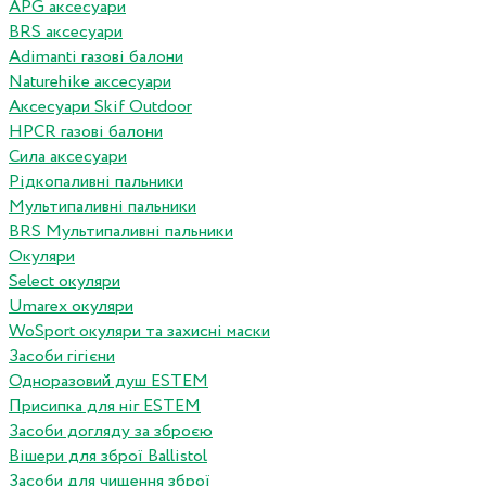
APG аксесуари
BRS аксесуари
Adimanti газові балони
Naturehike аксесуари
Аксесуари Skif Outdoor
HPCR газові балони
Сила аксесуари
Рідкопаливні пальники
Мультипаливні пальники
BRS Мультипаливні пальники
Окуляри
Select окуляри
Umarex окуляри
WoSport окуляри та захисні маски
Засоби гігієни
Одноразовий душ ESTEM
Присипка для ніг ESTEM
Засоби догляду за зброєю
Вішери для зброї Ballistol
Засоби для чищення зброї