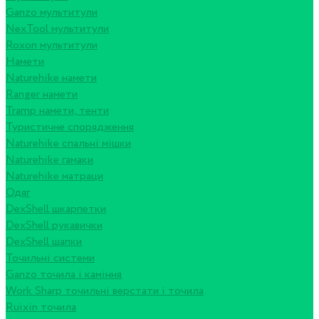
Ganzo мультитули
NexTool мультитули
Roxon мультитули
Намети
Naturehike намети
Ranger намети
Tramp намети, тенти
Туристичне спорядження
Naturehike спальні мішки
Naturehike гамаки
Naturehike матраци
Одяг
DexShell шкарпетки
DexShell рукавички
DexShell шапки
Точильні системи
Ganzo точила і каміння
Work Sharp точильні верстати і точила
Ruixin точила