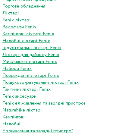
Торгове обладнання
Ліхтарі
Fenix ліхтарі
Велофари Fenix
Кемпінгові ліхтарі Fenix
Налобні ліхтарі Fenix
Індустріальні ліхтарі Fenix
Ліхтарі для дайвінгу Fenix
Мисливські ліхтарі Fenix
Набори Fenix
Повсякденні ліхтарі Fenix
Пошуково-рятувальні ліхтарі Fenix
Тактичні ліхтарі Fenix
Fenix аксесуари
Fenix ел живлення та зарядні пристрої
Naturehike ліхтарі
Кемпінгові
Налобні
Ел живлення та зарядні пристрої