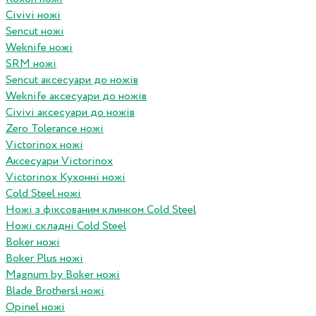
Civivi ножі
Sencut ножі
Weknife ножі
SRM ножі
Sencut аксесуари до ножів
Weknife аксесуари до ножів
Civivi аксесуари до ножів
Zero Tolerance ножі
Victorinox ножі
Аксесуари Victorinox
Victorinox Кухонні ножі
Cold Steel ножі
Ножі з фіксованим клинком Cold Steel
Ножі складні Cold Steel
Boker ножі
Boker Plus ножі
Magnum by Boker ножі
Blade Brothersl ножі
Opinel ножі