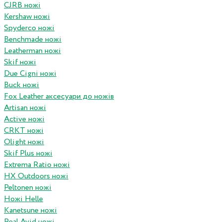
CJRB ножі
Kershaw ножі
Spyderco ножі
Benchmade ножі
Leatherman ножі
Skif ножі
Due Cigni ножі
Buck ножі
Fox Leather аксесуари до ножів
Artisan ножі
Active ножі
CRKT ножі
Olight ножі
Skif Plus ножі
Extrema Ratio ножі
HX Outdoors ножі
Peltonen ножі
Ножі Helle
Kanetsune ножі
Real Avid ножі