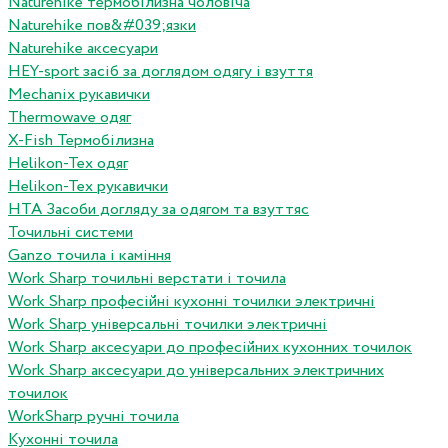
Naturehike термобілизна чоловіча
Naturehike пов&#039;язки
Naturehike аксесуари
HEY-sport засіб за доглядом одягу і взуття
Mechanix рукавички
Thermowave одяг
X-Fish Термобілизна
Helikon-Tex одяг
Helikon-Tex рукавички
HTA Засоби догляду за одягом та взуттяс
Точильні системи
Ganzo точила і каміння
Work Sharp точильні верстати і точила
Work Sharp професiйнi кухоннi точилки электричнi
Work Sharp унiверсальнi точилки электричнi
Work Sharp аксесуари до професiйних кухонних точилок
Work Sharp аксесуари до унiверсальних электричних
точилок
WorkSharp ручні точила
Кухонні точила