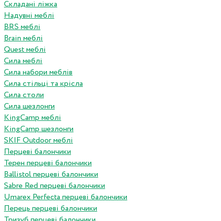
Складані ліжка
Надувні меблі
BRS меблі
Brain меблі
Quest меблі
Сила меблі
Сила набори меблів
Сила стільці та крісла
Сила столи
Сила шезлонги
KingCamp меблі
KingCamp шезлонги
SKIF Outdoor меблі
Перцеві балончики
Терен перцеві балончики
Ballistol перцеві балончики
Sabre Red перцеві балончики
Umarex Perfecta перцеві балончики
Перець перцеві балончики
Тризуб перцеві балончики