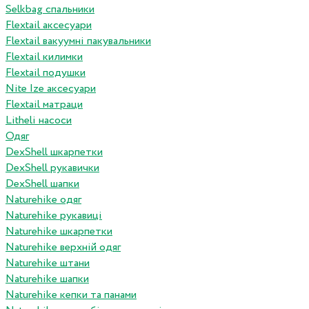
Selkbag спальники
Flextail аксесуари
Flextail вакуумні пакувальники
Flextail килимки
Flextail подушки
Nite Ize аксесуари
Flextail матраци
Litheli насоси
Одяг
DexShell шкарпетки
DexShell рукавички
DexShell шапки
Naturehike одяг
Naturehike рукавиці
Naturehike шкарпетки
Naturehike верхній одяг
Naturehike штани
Naturehike шапки
Naturehike кепки та панами