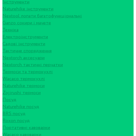
Інструменти
Naturehike інструменти
Nextool лопати багатофункціональні
Ganzo сокири і мачете
Техніка
Електроінструменти
Садові інструменти
Тактичне спорядження
Nextorch аксесуари
Nextorch тактичні перчатки
Термоси та термокухлі
Wacaco термокухлі
Naturehike термоси
Zojirushi термоси
Посуд
Naturehike посуд
BRS посуд
Roxon посуд
Портативні кавоварки
Wacaco кавоварки