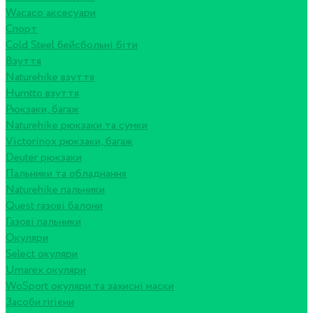
Wacaco аксесуари
Спорт
Cold Steel бейсбольні біти
Взуття
Naturehike взуття
Humtto взуття
Рюкзаки, багаж
Naturehike рюкзаки та сумки
Victorinox рюкзаки, багаж
Deuter рюкзаки
Пальники та обладнання
Naturehike пальники
Quest газові балони
Газові пальники
Окуляри
Select окуляри
Umarex окуляри
WoSport окуляри та захисні маски
Засоби гігієни