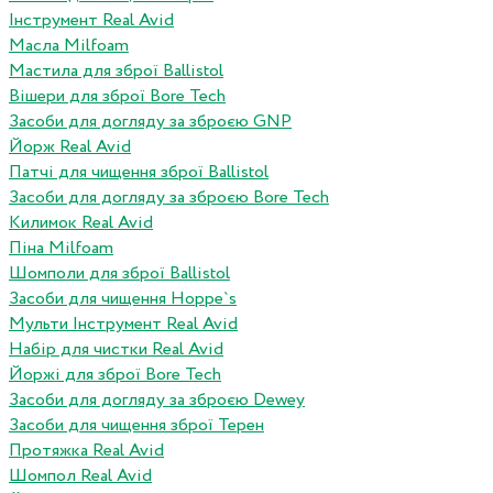
Інструмент Real Avid
Масла Milfoam
Мастила для зброї Ballistol
Вішери для зброї Bore Tech
Засоби для догляду за зброєю GNP
Йорж Real Avid
Патчі для чищення зброї Ballistol
Засоби для догляду за зброєю Bore Tech
Килимок Real Avid
Піна Milfoam
Шомполи для зброї Ballistol
Засоби для чищення Hoppe`s
Мульти Інструмент Real Avid
Набір для чистки Real Avid
Йоржі для зброї Bore Tech
Засоби для догляду за зброєю Dewey
Засоби для чищення зброї Терен
Протяжка Real Avid
Шомпол Real Avid