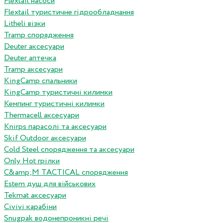
Flextail насоси
Flextail туристичне гідрообладнання
Litheli візки
Tramp спорядження
Deuter аксесуари
Deuter аптечка
Tramp аксесуари
KingCamp спальники
KingCamp туристичні килимки
Кемпинг туристичні килимки
Thermacell аксесуари
Knirps парасолі та аксесуари
Skif Outdoor аксесуари
Cold Steel спорядження та аксесуари
Only Hot грілки
C&amp;M TACTICAL спорядження
Estem душ для військових
Tekmat аксесуари
Сivivi карабіни
Snugpak водонепроникні речі