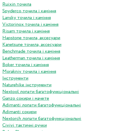
Ruixin точила
Spyderco точила і каміння
Lansky точила і каміння
Victorinox точила і каміння
Risam точила і каміння
Hapstone точила, аксесуари
Kanetsune точила, аксесуари
Benchmade точила і каміння
Leatherman точила і каміння
Boker точила і каміння
Morakniv точила і каміння
Інструменти
Naturehike інструменти
Nextool лопати багатофункціональні
Ganzo сокири і мачете
Adimanti лопати багатофункціональні
Adimanti сокири
Nextorch лопати багатофункціональні
Сivivi тактичні ручки