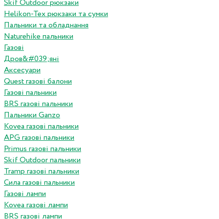
Skif Outdoor рюкзаки
Helikon-Tex рюкзаки та сумки
Пальники та обладнання
Naturehike пальники
Газові
Дров&#039;яні
Аксесуари
Quest газові балони
Газові пальники
BRS газові пальники
Пальники Ganzo
Kovea газові пальники
APG газові пальники
Primus газові пальники
Skif Outdoor пальники
Tramp газові пальники
Сила газові пальники
Газові лампи
Kovea газові лампи
BRS газові лампи