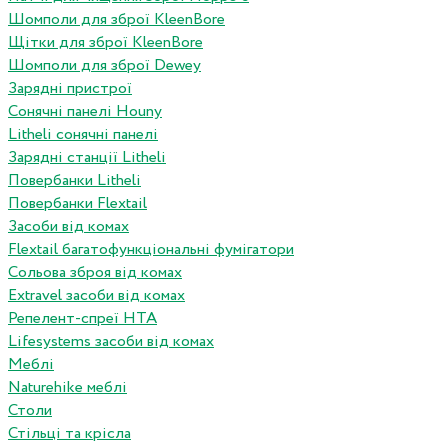
Шомполи для зброї KleenBore
Щітки для зброї KleenBore
Шомполи для зброї Dewey
Зарядні пристрої
Сонячні панелі Houny
Litheli сонячні панелі
Зарядні станції Litheli
Повербанки Litheli
Повербанки Flextail
Засоби від комах
Flextail багатофункціональні фумігатори
Сольова зброя від комах
Extravel засоби від комах
Репелент-спреї HTA
Lifesystems засоби від комах
Меблі
Naturehike меблі
Столи
Стільці та крісла