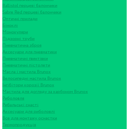
Ballistol перцеві балончики
Sabre Red перцеві балончики
Оптичні прилади
Біноклі
Монокуляри
Підзорні труби
Пневматична зброя
Аксесуари для пневматики
Пневматичні гвинтівки
Пневматичні пістолети
Масла і мастила Brunox
Велосипедні мастила Brunox
Інгібітори корозії Brunox
Мастила для догляду за карбоном Brunox
Риболовля
Рибальські снасті
Аксесуари для риболовлі
Все для монтажу оснастки
Термопродукція