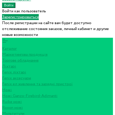
Войти как пользователь
Зарегистрироваться
После регистрации на сайте вам будет доступно
отслеживание состояния заказов, личный кабинет и другие
новые возможности
Каталог
Маркетингова продукція
Торгове обладнання
Ліхтарі
Fenix ліхтарі
Fenix аксесуари
Fenix ел живлення та зарядні пристрої
Ножі
Ножі Ganzo-Firebird-Adimanti
Ruike ножі
Roxon ножi
Мультитули