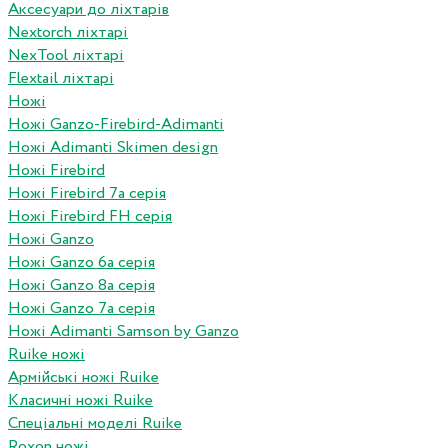
Аксесуари до ліхтарів
Nextorch ліхтарі
NexTool ліхтарі
Flextail ліхтарі
Ножі
Ножі Ganzo-Firebird-Adimanti
Ножі Adimanti Skimen design
Ножі Firebird
Ножі Firebird 7а серія
Ножі Firebird FH серія
Ножі Ganzo
Ножі Ganzo 6а серія
Ножі Ganzo 8а серія
Ножі Ganzo 7а серія
Ножі Adimanti Samson by Ganzo
Ruike ножі
Армійські ножі Ruike
Класичні ножі Ruike
Спеціальні моделі Ruike
Roxon ножi