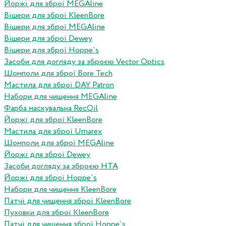
Йоржі для зброї MEGAline
Вішери для зброї KleenBore
Вішери для зброї MEGAline
Вішери для зброї Dewey
Вішери для зброї Hoppe`s
Засоби для догляду за зброєю Vector Optics
Шомполи для зброї Bore Tech
Мастила для зброї DAY Patron
Набори для чищення MEGAline
Фарба маскувальна RecOil
Йоржі для зброї KleenBore
Мастила для зброї Umarex
Шомполи для зброї MEGAline
Йоржі для зброї Dewey
Засоби догляду за зброєю HTA
Йоржі для зброї Hoppe`s
Набори для чищення KleenBore
Патчі для чищення зброї KleenBore
Пуховки для зброї KleenBore
Патчі для чищення зброї Hoppe`s