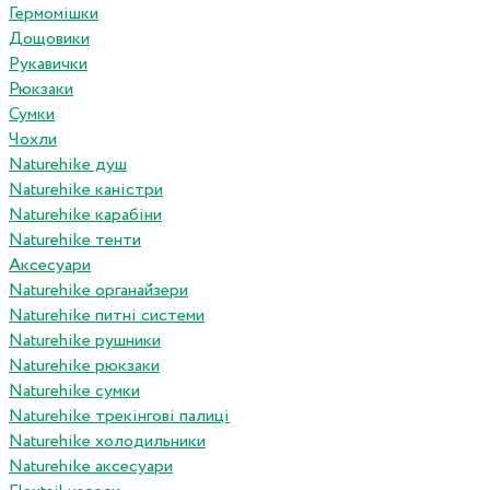
Гермомішки
Дощовики
Рукавички
Рюкзаки
Сумки
Чохли
Naturehike душ
Naturehike каністри
Naturehike карабіни
Naturehike тенти
Аксесуари
Naturehike органайзери
Naturehike питні системи
Naturehike рушники
Naturehike рюкзаки
Naturehike сумки
Naturehike трекінгові палиці
Naturehike холодильники
Naturehike аксесуари