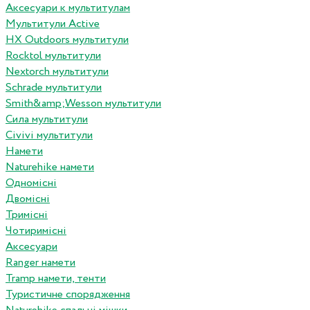
Аксесуари к мультитулам
Мультитули Active
HX Outdoors мультитули
Rocktol мультитули
Nextorch мультитули
Schrade мультитули
Smith&amp;Wesson мультитули
Сила мультитули
Civivi мультитули
Намети
Naturehike намети
Одномісні
Двомісні
Тримісні
Чотиримісні
Аксесуари
Ranger намети
Tramp намети, тенти
Туристичне спорядження