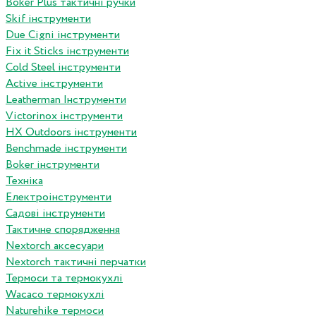
Boker Plus тактичні ручки
Skif інструменти
Due Cigni інструменти
Fix it Sticks інструменти
Сold Steel інструменти
Active інструменти
Leatherman Інструменти
Victorinox інструменти
HX Outdoors інструменти
Benchmade інструменти
Boker інструменти
Техніка
Електроінструменти
Садові інструменти
Тактичне спорядження
Nextorch аксесуари
Nextorch тактичні перчатки
Термоси та термокухлі
Wacaco термокухлі
Naturehike термоси