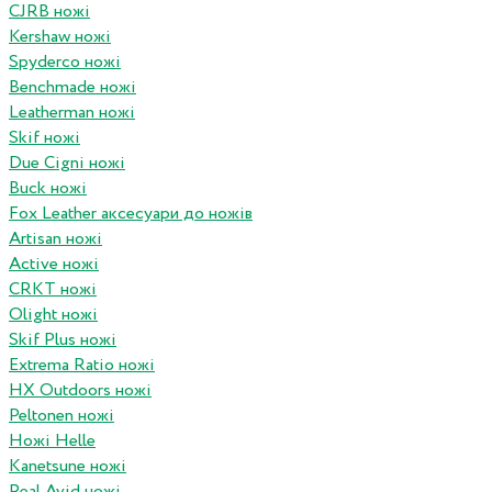
CJRB ножі
Kershaw ножі
Spyderco ножі
Benchmade ножі
Leatherman ножі
Skif ножі
Due Cigni ножі
Buck ножі
Fox Leather аксесуари до ножів
Artisan ножі
Active ножі
CRKT ножі
Olight ножі
Skif Plus ножі
Extrema Ratio ножі
HX Outdoors ножі
Peltonen ножі
Ножі Helle
Kanetsune ножі
Real Avid ножі