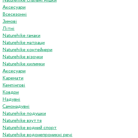
Naturehike спальні мішки
Аксесуари
Всесезонні
Зимові
Літні
Naturehike гамаки
Naturehike матраци
Naturehike контейнери
Naturehike візочки
Naturehike килимки
Аксесуари
Каремати
Кемпінгові
Ковдри
Надувні
Самонадувні
Naturehike подушки
Naturehike взуття
Naturehike водний спорт
Naturehike водонепроникні речі