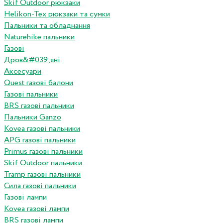
Skif Outdoor рюкзаки
Helikon-Tex рюкзаки та сумки
Пальники та обладнання
Naturehike пальники
Газові
Дров&#039;яні
Аксесуари
Quest газові балони
Газові пальники
BRS газові пальники
Пальники Ganzo
Kovea газові пальники
APG газові пальники
Primus газові пальники
Skif Outdoor пальники
Tramp газові пальники
Сила газові пальники
Газові лампи
Kovea газові лампи
BRS газові лампи