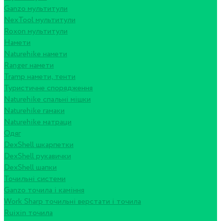
Ganzo мультитули
NexTool мультитули
Roxon мультитули
Намети
Naturehike намети
Ranger намети
Tramp намети, тенти
Туристичне спорядження
Naturehike спальні мішки
Naturehike гамаки
Naturehike матраци
Одяг
DexShell шкарпетки
DexShell рукавички
DexShell шапки
Точильні системи
Ganzo точила і каміння
Work Sharp точильні верстати і точила
Ruixin точила