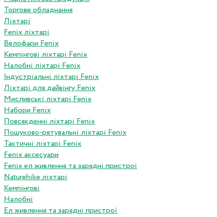
Торгове обладнання
Ліхтарі
Fenix ліхтарі
Велофари Fenix
Кемпінгові ліхтарі Fenix
Налобні ліхтарі Fenix
Індустріальні ліхтарі Fenix
Ліхтарі для дайвінгу Fenix
Мисливські ліхтарі Fenix
Набори Fenix
Повсякденні ліхтарі Fenix
Пошуково-рятувальні ліхтарі Fenix
Тактичні ліхтарі Fenix
Fenix аксесуари
Fenix ел живлення та зарядні пристрої
Naturehike ліхтарі
Кемпінгові
Налобні
Ел живлення та зарядні пристрої