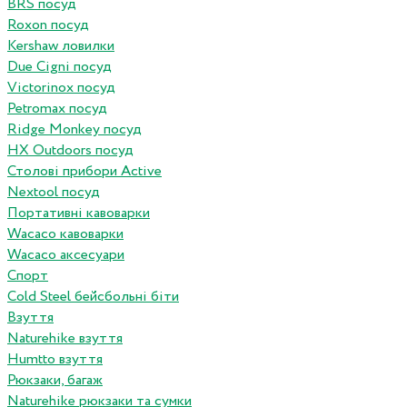
BRS посуд
Roxon посуд
Kershaw ловилки
Due Cigni посуд
Victorinox посуд
Petromax посуд
Ridge Monkey посуд
HX Outdoors посуд
Столові прибори Active
Nextool посуд
Портативні кавоварки
Wacaco кавоварки
Wacaco аксесуари
Спорт
Cold Steel бейсбольні біти
Взуття
Naturehike взуття
Humtto взуття
Рюкзаки, багаж
Naturehike рюкзаки та сумки