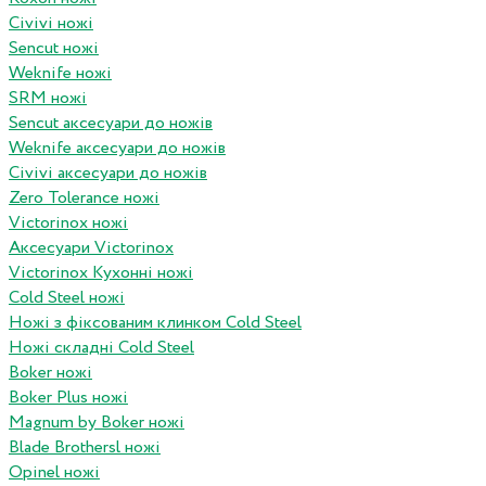
Civivi ножі
Sencut ножі
Weknife ножі
SRM ножі
Sencut аксесуари до ножів
Weknife аксесуари до ножів
Civivi аксесуари до ножів
Zero Tolerance ножі
Victorinox ножі
Аксесуари Victorinox
Victorinox Кухонні ножі
Cold Steel ножі
Ножі з фіксованим клинком Cold Steel
Ножі складні Cold Steel
Boker ножі
Boker Plus ножі
Magnum by Boker ножі
Blade Brothersl ножі
Opinel ножі