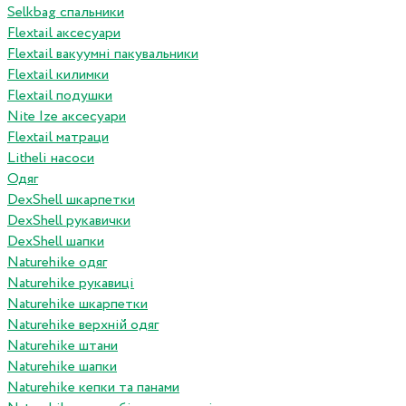
Selkbag спальники
Flextail аксесуари
Flextail вакуумні пакувальники
Flextail килимки
Flextail подушки
Nite Ize аксесуари
Flextail матраци
Litheli насоси
Одяг
DexShell шкарпетки
DexShell рукавички
DexShell шапки
Naturehike одяг
Naturehike рукавиці
Naturehike шкарпетки
Naturehike верхній одяг
Naturehike штани
Naturehike шапки
Naturehike кепки та панами