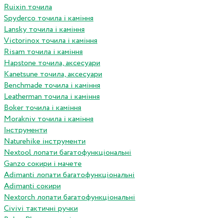
Ruixin точила
Spyderco точила і каміння
Lansky точила і каміння
Victorinox точила і каміння
Risam точила і каміння
Hapstone точила, аксесуари
Kanetsune точила, аксесуари
Benchmade точила і каміння
Leatherman точила і каміння
Boker точила і каміння
Morakniv точила і каміння
Інструменти
Naturehike інструменти
Nextool лопати багатофункціональні
Ganzo сокири і мачете
Adimanti лопати багатофункціональні
Adimanti сокири
Nextorch лопати багатофункціональні
Сivivi тактичні ручки