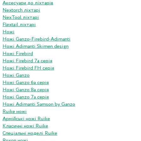
Аксесуари до ліхтарів
Nextorch ліхтарі
NexTool ліхтарі
Flextail ліхтарі
Ножі
Ножі Ganzo-Firebird-Adimanti
Ножі Adimanti Skimen design
Ножі Firebird
Ножі Firebird 7а серія
Ножі Firebird FH серія
Ножі Ganzo
Ножі Ganzo 6а серія
Ножі Ganzo 8а серія
Ножі Ganzo 7а серія
Ножі Adimanti Samson by Ganzo
Ruike ножі
Армійські ножі Ruike
Класичні ножі Ruike
Спеціальні моделі Ruike
Roxon ножi