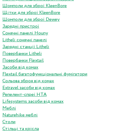
Шомполи для зброї KleenBore
Щітки для зброї KleenBore
Шомполи для зброї Dewey
Зарядні пристрої
Сонячні панелі Houny
Litheli сонячні панелі
Зарядні станції Litheli
Повербанки Litheli
Повербанки Flextail
Засоби від комах
Flextail багатофункціональні фумігатори
Сольова зброя від комах
Extravel засоби від комах
Репелент-спреї HTA
Lifesystems засоби від комах
Меблі
Naturehike меблі
Столи
Стільці та крісла