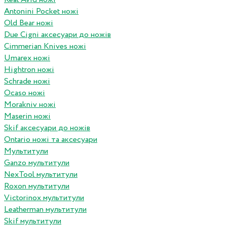
Antonini Pocket ножі
Old Bear ножі
Due Cigni аксесуари до ножів
Cimmerian Knives ножі
Umarex ножі
Hightron ножі
Schrade ножі
Ocaso ножі
Morakniv ножі
Maserin ножі
Skif аксесуари до ножів
Ontario ножі та аксесуари
Мультитули
Ganzo мультитули
NexTool мультитули
Roxon мультитули
Victorinox мультитули
Leatherman мультитули
Skif мультитули