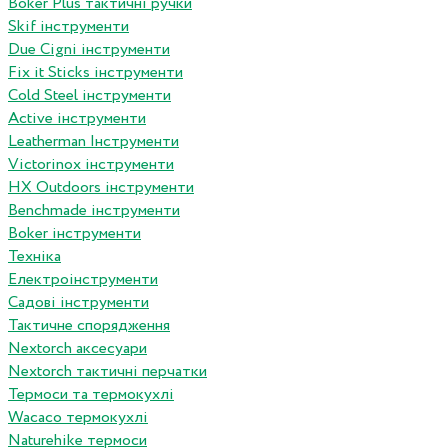
Boker Plus тактичні ручки
Skif інструменти
Due Cigni інструменти
Fix it Sticks інструменти
Сold Steel інструменти
Active інструменти
Leatherman Інструменти
Victorinox інструменти
HX Outdoors інструменти
Benchmade інструменти
Boker інструменти
Техніка
Електроінструменти
Садові інструменти
Тактичне спорядження
Nextorch аксесуари
Nextorch тактичні перчатки
Термоси та термокухлі
Wacaco термокухлі
Naturehike термоси