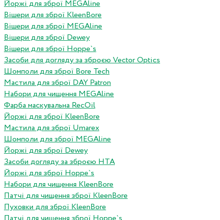
Йоржі для зброї MEGAline
Вішери для зброї KleenBore
Вішери для зброї MEGAline
Вішери для зброї Dewey
Вішери для зброї Hoppe`s
Засоби для догляду за зброєю Vector Optics
Шомполи для зброї Bore Tech
Мастила для зброї DAY Patron
Набори для чищення MEGAline
Фарба маскувальна RecOil
Йоржі для зброї KleenBore
Мастила для зброї Umarex
Шомполи для зброї MEGAline
Йоржі для зброї Dewey
Засоби догляду за зброєю HTA
Йоржі для зброї Hoppe`s
Набори для чищення KleenBore
Патчі для чищення зброї KleenBore
Пуховки для зброї KleenBore
Патчі для чищення зброї Hoppe`s