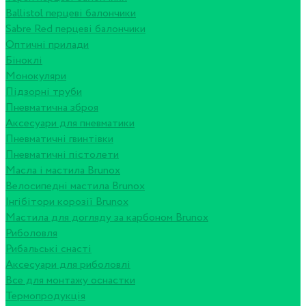
Ballistol перцеві балончики
Sabre Red перцеві балончики
Оптичні прилади
Біноклі
Монокуляри
Підзорні труби
Пневматична зброя
Аксесуари для пневматики
Пневматичні гвинтівки
Пневматичні пістолети
Масла і мастила Brunox
Велосипедні мастила Brunox
Інгібітори корозії Brunox
Мастила для догляду за карбоном Brunox
Риболовля
Рибальські снасті
Аксесуари для риболовлі
Все для монтажу оснастки
Термопродукція