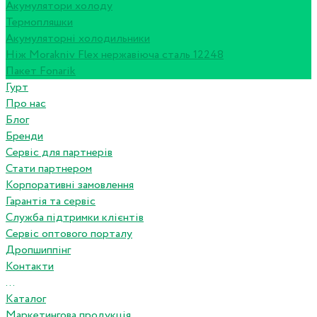
Акумулятори холоду
Термопляшки
Акумуляторні холодильники
Ніж Morakniv Flex нержавіюча сталь 12248
Пакет Fonarik
Гурт
Про нас
Блог
Бренди
Сервіс для партнерів
Стати партнером
Корпоративні замовлення
Гарантія та сервіс
Служба підтримки клієнтів
Сервіс оптового порталу
Дропшиппінг
Контакти
...
Каталог
Маркетингова продукція