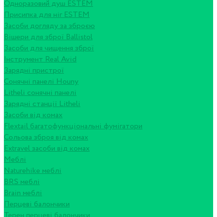
Одноразовий душ ESTEM
Присипка для ніг ESTEM
Засоби догляду за зброєю
Вішери для зброї Ballistol
Засоби для чищення зброї
Інструмент Real Avid
Зарядні пристрої
Сонячні панелі Houny
Litheli сонячні панелі
Зарядні станції Litheli
Засоби від комах
Flextail багатофункціональні фумігатори
Сольова зброя від комах
Extravel засоби від комах
Меблі
Naturehike меблі
BRS меблі
Brain меблі
Перцеві балончики
Терен перцеві балончики