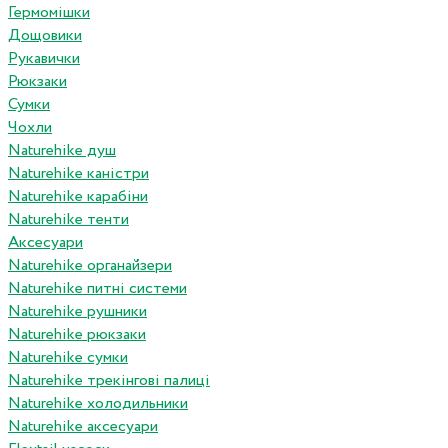
Гермомішки
Дощовики
Рукавички
Рюкзаки
Сумки
Чохли
Naturehike душ
Naturehike каністри
Naturehike карабіни
Naturehike тенти
Аксесуари
Naturehike органайзери
Naturehike питні системи
Naturehike рушники
Naturehike рюкзаки
Naturehike сумки
Naturehike трекінгові палиці
Naturehike холодильники
Naturehike аксесуари