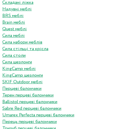
Складані ліжка
Надувні меблі
BRS меблі
Brain меблі
Quest меблі
Сила меблі
Сила набори меблів
Сила стільці та крісла
Сила столи
Сила шезлонги
KingCamp меблі
KingCamp шезлонги
SKIF Outdoor меблі
Перцеві балончики
Терен перцеві балончики
Ballistol перцеві балончики
Sabre Red перцеві балончики
Umarex Perfecta перцеві балончики
Перець перцеві балончики
Тризуб перцеві балончики