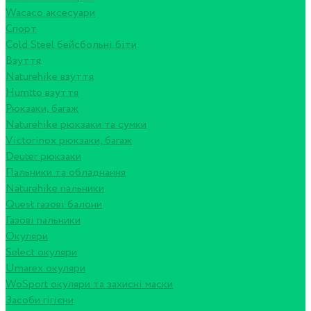
Wacaco аксесуари
Спорт
Cold Steel бейсбольні біти
Взуття
Naturehike взуття
Humtto взуття
Рюкзаки, багаж
Naturehike рюкзаки та сумки
Victorinox рюкзаки, багаж
Deuter рюкзаки
Пальники та обладнання
Naturehike пальники
Quest газові балони
Газові пальники
Окуляри
Select окуляри
Umarex окуляри
WoSport окуляри та захисні маски
Засоби гігієни