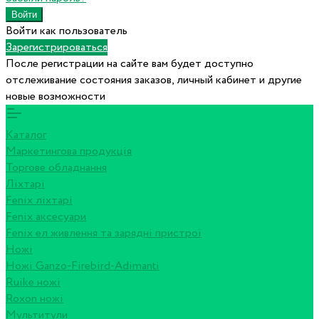
Войти как пользователь
Зарегистрироваться
После регистрации на сайте вам будет доступно
отслеживание состояния заказов, личный кабинет и другие
новые возможности
Каталог
Маркетингова продукція
Торгове обладнання
Ліхтарі
Fenix ліхтарі
Fenix аксесуари
Fenix ел живлення та зарядні пристрої
Ножі
Ножі Ganzo-Firebird-Adimanti
Ruike ножі
Roxon ножi
Мультитули