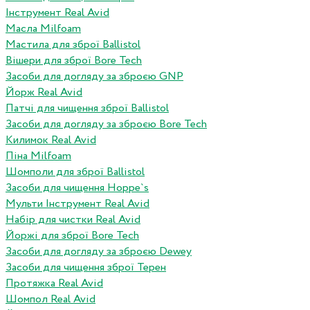
Інструмент Real Avid
Масла Milfoam
Мастила для зброї Ballistol
Вішери для зброї Bore Tech
Засоби для догляду за зброєю GNP
Йорж Real Avid
Патчі для чищення зброї Ballistol
Засоби для догляду за зброєю Bore Tech
Килимок Real Avid
Піна Milfoam
Шомполи для зброї Ballistol
Засоби для чищення Hoppe`s
Мульти Інструмент Real Avid
Набір для чистки Real Avid
Йоржі для зброї Bore Tech
Засоби для догляду за зброєю Dewey
Засоби для чищення зброї Терен
Протяжка Real Avid
Шомпол Real Avid