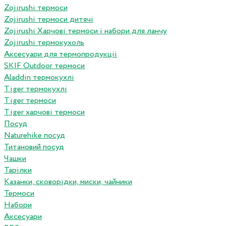
Zojirushi термоси
Zojirushi термоси дитячі
Zojirushi Харчові термоси і набори для ланчу
Zojirushi термокухоль
Аксесуари для термопродукціі
SKIF Outdoor термоси
Aladdin термокухлі
Tiger термокухлі
Tiger термоси
Tiger харчові термоси
Посуд
Naturehike посуд
Титановий посуд
Чашки
Тарілки
Казанки, сковорідки, миски, чайники
Термоси
Набори
Аксесуари