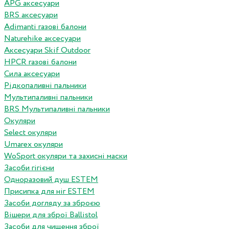
APG аксесуари
BRS аксесуари
Adimanti газові балони
Naturehike аксесуари
Аксесуари Skif Outdoor
HPCR газові балони
Сила аксесуари
Рідкопаливні пальники
Мультипаливні пальники
BRS Мультипаливні пальники
Окуляри
Select окуляри
Umarex окуляри
WoSport окуляри та захисні маски
Засоби гігієни
Одноразовий душ ESTEM
Присипка для ніг ESTEM
Засоби догляду за зброєю
Вішери для зброї Ballistol
Засоби для чищення зброї