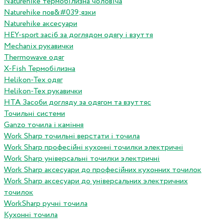
Naturehike термобілизна чоловіча
Naturehike пов&#039;язки
Naturehike аксесуари
HEY-sport засіб за доглядом одягу і взуття
Mechanix рукавички
Thermowave одяг
X-Fish Термобілизна
Helikon-Tex одяг
Helikon-Tex рукавички
HTA Засоби догляду за одягом та взуттяс
Точильні системи
Ganzo точила і каміння
Work Sharp точильні верстати і точила
Work Sharp професiйнi кухоннi точилки электричнi
Work Sharp унiверсальнi точилки электричнi
Work Sharp аксесуари до професiйних кухонних точилок
Work Sharp аксесуари до унiверсальних электричних
точилок
WorkSharp ручні точила
Кухонні точила