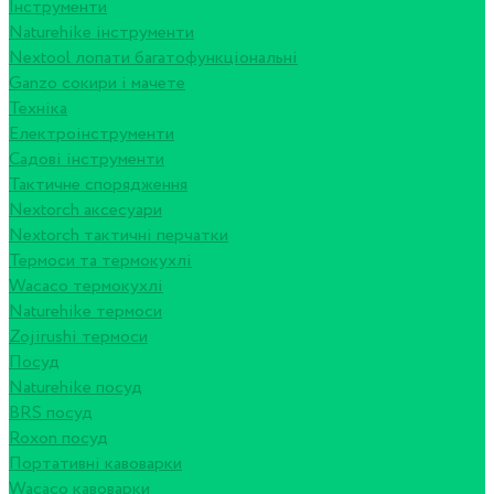
Інструменти
Naturehike інструменти
Nextool лопати багатофункціональні
Ganzo сокири і мачете
Техніка
Електроінструменти
Садові інструменти
Тактичне спорядження
Nextorch аксесуари
Nextorch тактичні перчатки
Термоси та термокухлі
Wacaco термокухлі
Naturehike термоси
Zojirushi термоси
Посуд
Naturehike посуд
BRS посуд
Roxon посуд
Портативні кавоварки
Wacaco кавоварки