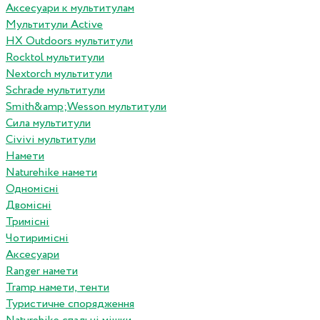
Аксесуари к мультитулам
Мультитули Active
HX Outdoors мультитули
Rocktol мультитули
Nextorch мультитули
Schrade мультитули
Smith&amp;Wesson мультитули
Сила мультитули
Civivi мультитули
Намети
Naturehike намети
Одномісні
Двомісні
Тримісні
Чотиримісні
Аксесуари
Ranger намети
Tramp намети, тенти
Туристичне спорядження