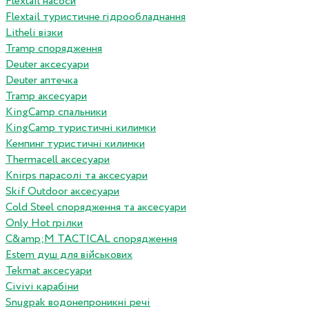
Flextail насоси
Flextail туристичне гідрообладнання
Litheli візки
Tramp спорядження
Deuter аксесуари
Deuter аптечка
Tramp аксесуари
KingCamp спальники
KingCamp туристичні килимки
Кемпинг туристичні килимки
Thermacell аксесуари
Knirps парасолі та аксесуари
Skif Outdoor аксесуари
Cold Steel спорядження та аксесуари
Only Hot грілки
C&amp;M TACTICAL спорядження
Estem душ для військових
Tekmat аксесуари
Сivivi карабіни
Snugpak водонепроникні речі