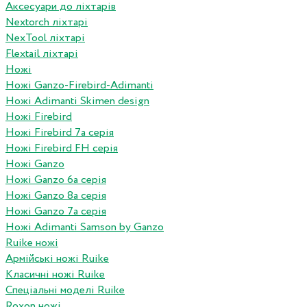
Аксесуари до ліхтарів
Nextorch ліхтарі
NexTool ліхтарі
Flextail ліхтарі
Ножі
Ножі Ganzo-Firebird-Adimanti
Ножі Adimanti Skimen design
Ножі Firebird
Ножі Firebird 7а серія
Ножі Firebird FH серія
Ножі Ganzo
Ножі Ganzo 6а серія
Ножі Ganzo 8а серія
Ножі Ganzo 7а серія
Ножі Adimanti Samson by Ganzo
Ruike ножі
Армійські ножі Ruike
Класичні ножі Ruike
Спеціальні моделі Ruike
Roxon ножi