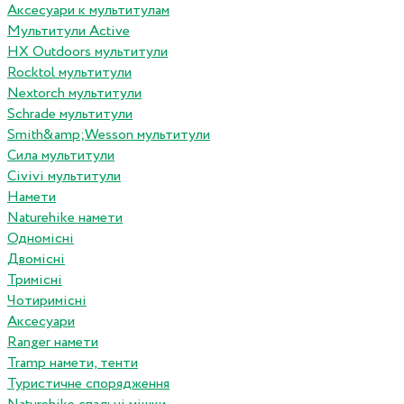
Аксесуари к мультитулам
Мультитули Active
HX Outdoors мультитули
Rocktol мультитули
Nextorch мультитули
Schrade мультитули
Smith&amp;Wesson мультитули
Сила мультитули
Civivi мультитули
Намети
Naturehike намети
Одномісні
Двомісні
Тримісні
Чотиримісні
Аксесуари
Ranger намети
Tramp намети, тенти
Туристичне спорядження