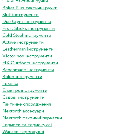
Сivivi тактичні ручки
Boker Plus тактичні ручки
Skif інструменти
Due Cigni інструменти
Fix it Sticks інструменти
Сold Steel інструменти
Active інструменти
Leatherman Інструменти
Victorinox інструменти
HX Outdoors інструменти
Benchmade інструменти
Boker інструменти
Техніка
Електроінструменти
Садові інструменти
Тактичне спорядження
Nextorch аксесуари
Nextorch тактичні перчатки
Термоси та термокухлі
Wacaco термокухлі