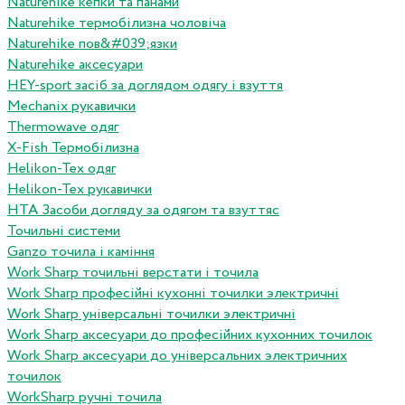
Naturehike кепки та панами
Naturehike термобілизна чоловіча
Naturehike пов&#039;язки
Naturehike аксесуари
HEY-sport засіб за доглядом одягу і взуття
Mechanix рукавички
Thermowave одяг
X-Fish Термобілизна
Helikon-Tex одяг
Helikon-Tex рукавички
HTA Засоби догляду за одягом та взуттяс
Точильні системи
Ganzo точила і каміння
Work Sharp точильні верстати і точила
Work Sharp професiйнi кухоннi точилки электричнi
Work Sharp унiверсальнi точилки электричнi
Work Sharp аксесуари до професiйних кухонних точилок
Work Sharp аксесуари до унiверсальних электричних
точилок
WorkSharp ручні точила