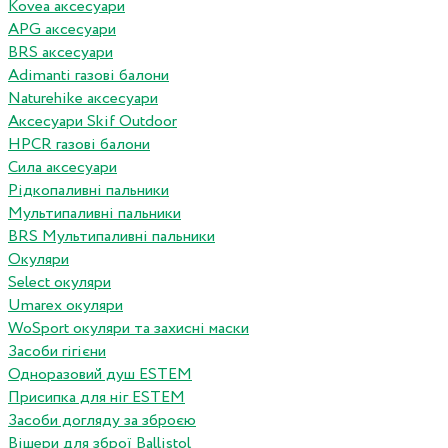
Kovea аксесуари
APG аксесуари
BRS аксесуари
Adimanti газові балони
Naturehike аксесуари
Аксесуари Skif Outdoor
HPCR газові балони
Сила аксесуари
Рідкопаливні пальники
Мультипаливні пальники
BRS Мультипаливні пальники
Окуляри
Select окуляри
Umarex окуляри
WoSport окуляри та захисні маски
Засоби гігієни
Одноразовий душ ESTEM
Присипка для ніг ESTEM
Засоби догляду за зброєю
Вішери для зброї Ballistol