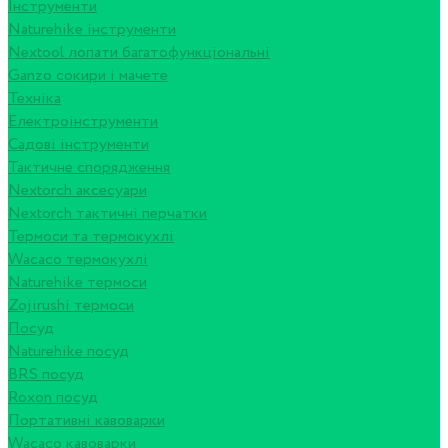
Інструменти
Naturehike інструменти
Nextool лопати багатофункціональні
Ganzo сокири і мачете
Техніка
Електроінструменти
Садові інструменти
Тактичне спорядження
Nextorch аксесуари
Nextorch тактичні перчатки
Термоси та термокухлі
Wacaco термокухлі
Naturehike термоси
Zojirushi термоси
Посуд
Naturehike посуд
BRS посуд
Roxon посуд
Портативні кавоварки
Wacaco кавоварки