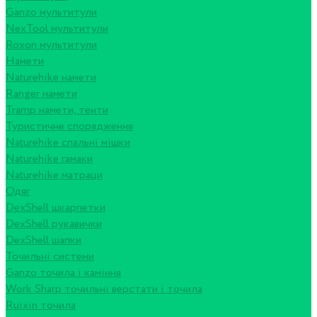
Ganzo мультитули
NexTool мультитули
Roxon мультитули
Намети
Naturehike намети
Ranger намети
Tramp намети, тенти
Туристичне спорядження
Naturehike спальні мішки
Naturehike гамаки
Naturehike матраци
Одяг
DexShell шкарпетки
DexShell рукавички
DexShell шапки
Точильні системи
Ganzo точила і каміння
Work Sharp точильні верстати і точила
Ruixin точила