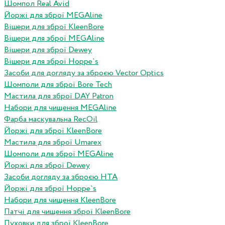
Шомпол Real Avid
Йоржі для зброї MEGAline
Вішери для зброї KleenBore
Вішери для зброї MEGAline
Вішери для зброї Dewey
Вішери для зброї Hoppe`s
Засоби для догляду за зброєю Vector Optics
Шомполи для зброї Bore Tech
Мастила для зброї DAY Patron
Набори для чищення MEGAline
Фарба маскувальна RecOil
Йоржі для зброї KleenBore
Мастила для зброї Umarex
Шомполи для зброї MEGAline
Йоржі для зброї Dewey
Засоби догляду за зброєю HTA
Йоржі для зброї Hoppe`s
Набори для чищення KleenBore
Патчі для чищення зброї KleenBore
Пуховки для зброї KleenBore