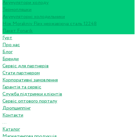
Акумулятори холоду
Термопляшки
Акумуляторні холодильники
Ніж Morakniv Flex нержавіюча сталь 12248
Пакет Fonarik
Гурт
Про нас
Блог
Бренди
Сервіс для партнерів
Стати партнером
Корпоративні замовлення
Гарантія та сервіс
Служба підтримки клієнтів
Сервіс оптового порталу
Дропшиппінг
Контакти
...
Каталог
Маркетингова продукція