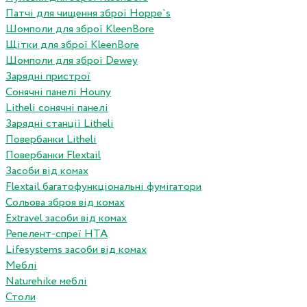
Патчі для чищення зброї Hoppe`s
Шомполи для зброї KleenBore
Щітки для зброї KleenBore
Шомполи для зброї Dewey
Зарядні пристрої
Сонячні панелі Houny
Litheli сонячні панелі
Зарядні станції Litheli
Повербанки Litheli
Повербанки Flextail
Засоби від комах
Flextail багатофункціональні фумігатори
Сольова зброя від комах
Extravel засоби від комах
Репелент-спреї HTA
Lifesystems засоби від комах
Меблі
Naturehike меблі
Столи