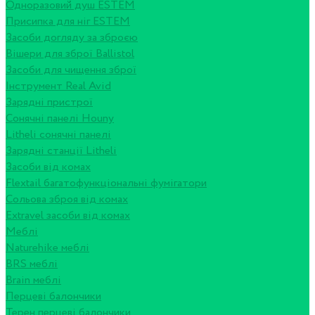
Одноразовий душ ESTEM
Присипка для ніг ESTEM
Засоби догляду за зброєю
Вішери для зброї Ballistol
Засоби для чищення зброї
Інструмент Real Avid
Зарядні пристрої
Сонячні панелі Houny
Litheli сонячні панелі
Зарядні станції Litheli
Засоби від комах
Flextail багатофункціональні фумігатори
Сольова зброя від комах
Extravel засоби від комах
Меблі
Naturehike меблі
BRS меблі
Brain меблі
Перцеві балончики
Терен перцеві балончики