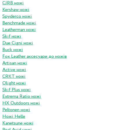
CJRB ножі
Kershaw ножі
Spyderco ножі
Benchmade ножі
Leatherman ножі
Skif ножі
Due Cigni ножі
Buck ножі
Fox Leather аксесуари до ножів
Artisan ножі
Active ножі
CRKT ножі
Olight ножі
Skif Plus ножі
Extrema Ratio ножі
HX Outdoors ножі
Peltonen ножі
Ножі Helle
Kanetsune ножі
Real Avid ножі