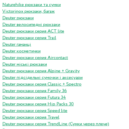
Naturehike рюкзаки та сумки
Victorinox рюкзаки, багаж
Deuter рюкзаки
Deuter велосипедні рюкзаки
Deuter рюкзаки серия ACT lite
Deuter рюкзаки серия Trail
Deuter гаманці
Deuter косметички
Deuter рюкзаки серия Aircontact
Deuter міські рюкзаки
Deuter рюкзаки серия Alpine + Gravity
Deuter підсідельні сумочки і аксесуари
Deuter рюкзаки серия Classic + Spectro
Deuter рюкзаки серия Family 36
Deuter рюкзаки серия Futura 34
Deuter рюкзаки серия Hip Packs 30
Deuter рюкзаки серия Speed lite
Deuter рюкзаки серия Travel
Deuter рюкзаки серия TrendLine (Сумки через плече)