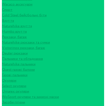
Wacaco аксесуари
Спорт
Cold Steel бейсбольні біти
Взуття
Naturehike взуття
Humtto взуття
Рюкзаки, багаж
Naturehike рюкзаки та сумки
Victorinox рюкзаки, багаж
Deuter рюкзаки
Пальники та обладнання
Naturehike пальники
Quest газові балони
Газові пальники
Окуляри
Select окуляри
Umarex окуляри
WoSport окуляри та захисні маски
Засоби гігієни