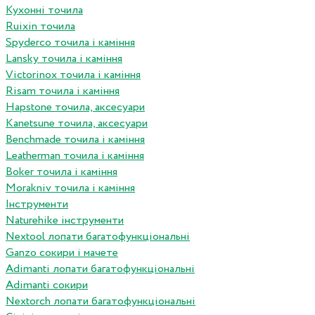
Кухонні точила
Ruixin точила
Spyderco точила і каміння
Lansky точила і каміння
Victorinox точила і каміння
Risam точила і каміння
Hapstone точила, аксесуари
Kanetsune точила, аксесуари
Benchmade точила і каміння
Leatherman точила і каміння
Boker точила і каміння
Morakniv точила і каміння
Інструменти
Naturehike інструменти
Nextool лопати багатофункціональні
Ganzo сокири і мачете
Adimanti лопати багатофункціональні
Adimanti сокири
Nextorch лопати багатофункціональні