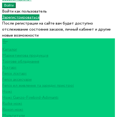
Войти как пользователь
Зарегистрироваться
После регистрации на сайте вам будет доступно
отслеживание состояния заказов, личный кабинет и другие
новые возможности
Каталог
Маркетингова продукція
Торгове обладнання
Ліхтарі
Fenix ліхтарі
Fenix аксесуари
Fenix ел живлення та зарядні пристрої
Ножі
Ножі Ganzo-Firebird-Adimanti
Ruike ножі
Roxon ножi
Мультитули