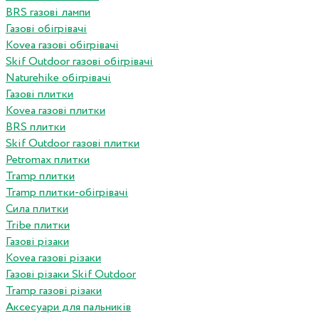
BRS газові лампи
Газові обігрівачі
Kovea газові обігрівачі
Skif Outdoor газові обігрівачі
Naturehike обігрівачі
Газові плитки
Kovea газові плитки
BRS плитки
Skif Outdoor газові плитки
Petromax плитки
Tramp плитки
Tramp плитки-обігрівачі
Сила плитки
Tribe плитки
Газові різаки
Kovea газові різаки
Газові різаки Skif Outdoor
Tramp газові різаки
Аксесуари для пальників