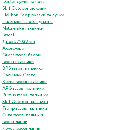
Deuter сумки на пояс
Skif Outdoor рюкзаки
Helikon-Tex рюкзаки та сумки
Пальники та обладнання
Naturehike пальники
Газові
Дров&#039;яні
Аксесуари
Quest газові балони
Газові пальники
BRS газові пальники
Пальники Ganzo
Kovea газові пальники
APG газові пальники
Primus газові пальники
Skif Outdoor пальники
Tramp газові пальники
Сила газові пальники
Газові лампи
Kovea газові лампи