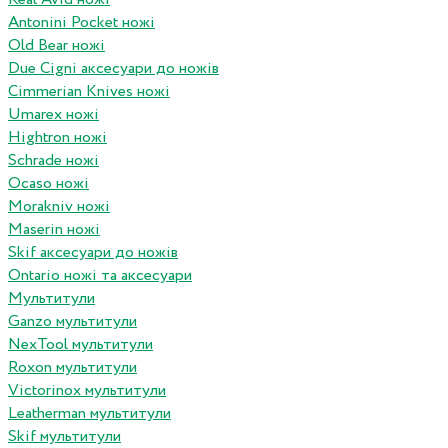
Antonini Pocket ножі
Old Bear ножі
Due Cigni аксесуари до ножів
Cimmerian Knives ножі
Umarex ножі
Hightron ножі
Schrade ножі
Ocaso ножі
Morakniv ножі
Maserin ножі
Skif аксесуари до ножів
Ontario ножі та аксесуари
Мультитули
Ganzo мультитули
NexTool мультитули
Roxon мультитули
Victorinox мультитули
Leatherman мультитули
Skif мультитули