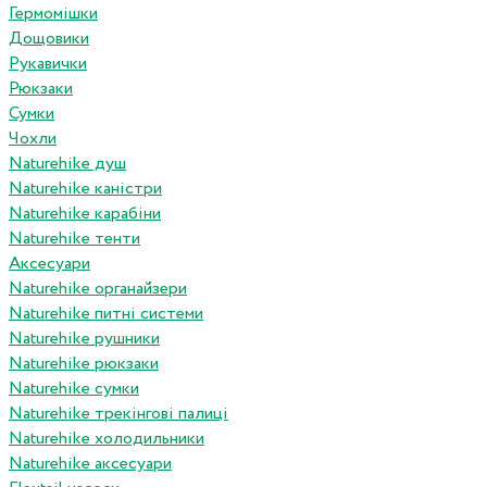
Гермомішки
Дощовики
Рукавички
Рюкзаки
Сумки
Чохли
Naturehike душ
Naturehike каністри
Naturehike карабіни
Naturehike тенти
Аксесуари
Naturehike органайзери
Naturehike питні системи
Naturehike рушники
Naturehike рюкзаки
Naturehike сумки
Naturehike трекінгові палиці
Naturehike холодильники
Naturehike аксесуари