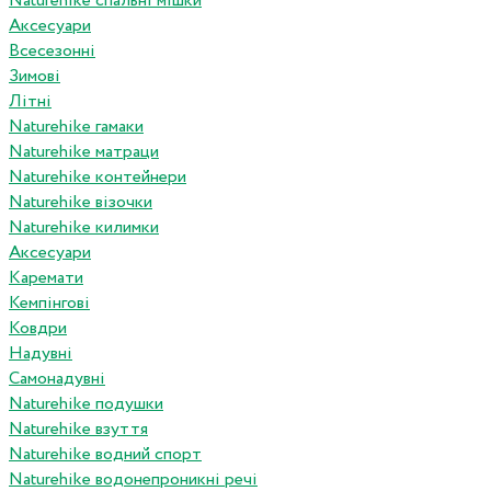
Naturehike спальні мішки
Аксесуари
Всесезонні
Зимові
Літні
Naturehike гамаки
Naturehike матраци
Naturehike контейнери
Naturehike візочки
Naturehike килимки
Аксесуари
Каремати
Кемпінгові
Ковдри
Надувні
Самонадувні
Naturehike подушки
Naturehike взуття
Naturehike водний спорт
Naturehike водонепроникні речі