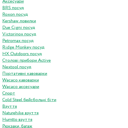
Аксесуари
BRS посуд
Roxon посуд
Kershaw ловилки
Due Cigni посуд
Victorinox посуд
Petromax посуд
Ridge Monkey посуд
HX Outdoors посуд
Столові прибори Active
Nextool посуд
Портативні кавоварки
Wacaco кавоварки
Wacaco аксесуари
Спорт
Cold Steel бейсбольні біти
Взуття
Naturehike взуття
Humtto взуття
Рюкзаки, багаж