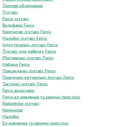
Торгове обладнання
Ліхтарі
Fenix ліхтарі
Велофари Fenix
Кемпінгові ліхтарі Fenix
Налобні ліхтарі Fenix
Індустріальні ліхтарі Fenix
Ліхтарі для дайвінгу Fenix
Мисливські ліхтарі Fenix
Набори Fenix
Повсякденні ліхтарі Fenix
Пошуково-рятувальні ліхтарі Fenix
Тактичні ліхтарі Fenix
Fenix аксесуари
Fenix ел живлення та зарядні пристрої
Naturehike ліхтарі
Кемпінгові
Налобні
Ел живлення та зарядні пристрої