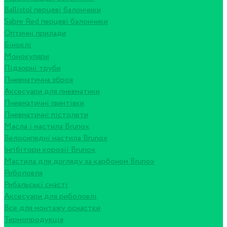
Ballistol перцеві балончики
Sabre Red перцеві балончики
Оптичні прилади
Біноклі
Монокуляри
Підзорні труби
Пневматична зброя
Аксесуари для пневматики
Пневматичні гвинтівки
Пневматичні пістолети
Масла і мастила Brunox
Велосипедні мастила Brunox
Інгібітори корозії Brunox
Мастила для догляду за карбоном Brunox
Риболовля
Рибальські снасті
Аксесуари для риболовлі
Все для монтажу оснастки
Термопродукція