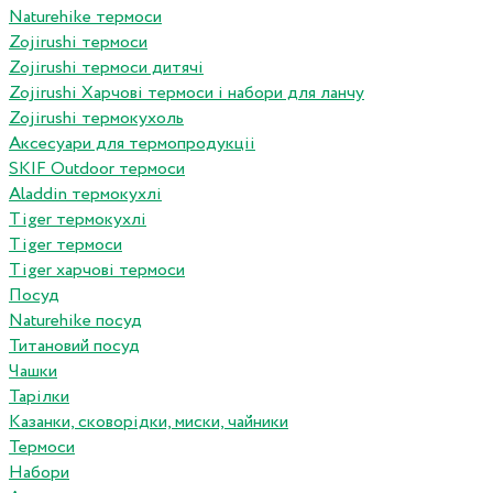
Naturehike термоси
Zojirushi термоси
Zojirushi термоси дитячі
Zojirushi Харчові термоси і набори для ланчу
Zojirushi термокухоль
Аксесуари для термопродукціі
SKIF Outdoor термоси
Aladdin термокухлі
Tiger термокухлі
Tiger термоси
Tiger харчові термоси
Посуд
Naturehike посуд
Титановий посуд
Чашки
Тарілки
Казанки, сковорідки, миски, чайники
Термоси
Набори