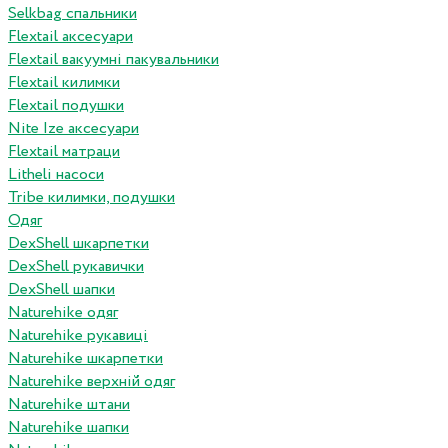
Selkbag спальники
Flextail аксесуари
Flextail вакуумні пакувальники
Flextail килимки
Flextail подушки
Nite Ize аксесуари
Flextail матраци
Litheli насоси
Tribe килимки, подушки
Одяг
DexShell шкарпетки
DexShell рукавички
DexShell шапки
Naturehike одяг
Naturehike рукавиці
Naturehike шкарпетки
Naturehike верхній одяг
Naturehike штани
Naturehike шапки