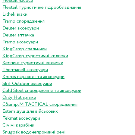
Flextail насоси
Flextail туристичне гідрообладнання
Litheli візки
Tramp спорядження
Deuter аксесуари
Deuter аптечка
Tramp аксесуари
KingCamp спальники
KingCamp туристичні килимки
Кемпинг туристичні килимки
Thermacell аксесуари
Knirps парасолі та аксесуари
Skif Outdoor аксесуари
Cold Steel спорядження та аксесуари
Only Hot грілки
C&amp;M TACTICAL спорядження
Estem душ для військових
Tekmat аксесуари
Сivivi карабіни
Snugpak водонепроникні речі