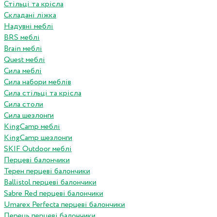
Стільці та крісла
Складані ліжка
Надувні меблі
BRS меблі
Brain меблі
Quest меблі
Сила меблі
Сила набори меблів
Сила стільці та крісла
Сила столи
Сила шезлонги
KingCamp меблі
KingCamp шезлонги
SKIF Outdoor меблі
Перцеві балончики
Терен перцеві балончики
Ballistol перцеві балончики
Sabre Red перцеві балончики
Umarex Perfecta перцеві балончики
Перець перцеві балончики