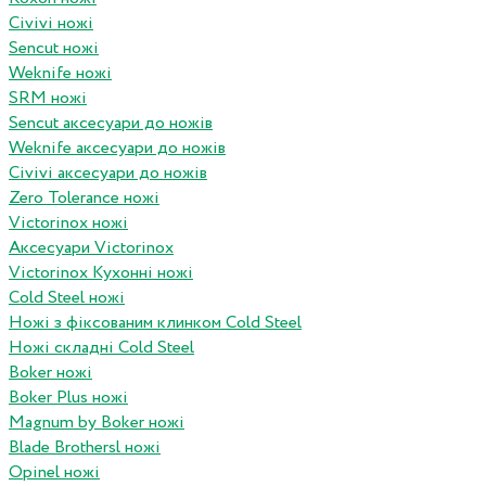
Civivi ножі
Sencut ножі
Weknife ножі
SRM ножі
Sencut аксесуари до ножів
Weknife аксесуари до ножів
Civivi аксесуари до ножів
Zero Tolerance ножі
Victorinox ножі
Аксесуари Victorinox
Victorinox Кухонні ножі
Cold Steel ножі
Ножі з фіксованим клинком Cold Steel
Ножі складні Cold Steel
Boker ножі
Boker Plus ножі
Magnum by Boker ножі
Blade Brothersl ножі
Opinel ножі