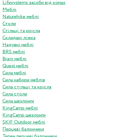
Lifesystems засоби від комах
Меблі
Naturehike меблі
Столи
Стільці та крісла
Складані ліжка
Надувні меблі
BRS меблі
Brain меблі
Quest меблі
Сила меблі
Сила набори меблів
Сила стільці та крісла
Сила столи
Сила шезлонги
KingCamp меблі
KingCamp шезлонги
SKIF Outdoor меблі
Перцеві балончики
Терен перцеві балончики