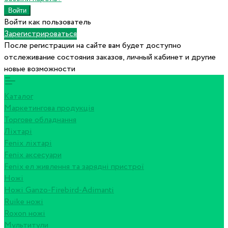
Войти как пользователь
Зарегистрироваться
После регистрации на сайте вам будет доступно
отслеживание состояния заказов, личный кабинет и другие
новые возможности
Каталог
Маркетингова продукція
Торгове обладнання
Ліхтарі
Fenix ліхтарі
Fenix аксесуари
Fenix ел живлення та зарядні пристрої
Ножі
Ножі Ganzo-Firebird-Adimanti
Ruike ножі
Roxon ножi
Мультитули