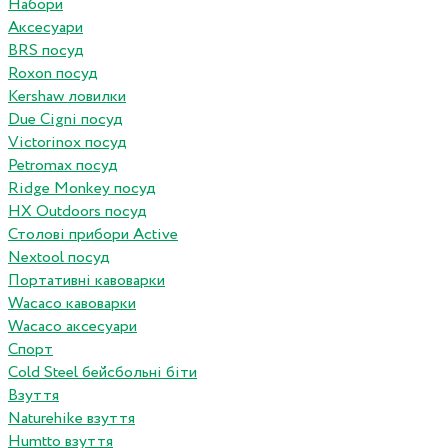
Набори
Аксесуари
BRS посуд
Roxon посуд
Kershaw ловилки
Due Cigni посуд
Victorinox посуд
Petromax посуд
Ridge Monkey посуд
HX Outdoors посуд
Столові прибори Active
Nextool посуд
Портативні кавоварки
Wacaco кавоварки
Wacaco аксесуари
Спорт
Cold Steel бейсбольні біти
Взуття
Naturehike взуття
Humtto взуття