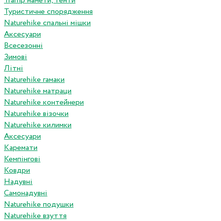
Tramp намети, тенти
Туристичне спорядження
Naturehike спальні мішки
Аксесуари
Всесезонні
Зимові
Літні
Naturehike гамаки
Naturehike матраци
Naturehike контейнери
Naturehike візочки
Naturehike килимки
Аксесуари
Каремати
Кемпінгові
Ковдри
Надувні
Самонадувні
Naturehike подушки
Naturehike взуття