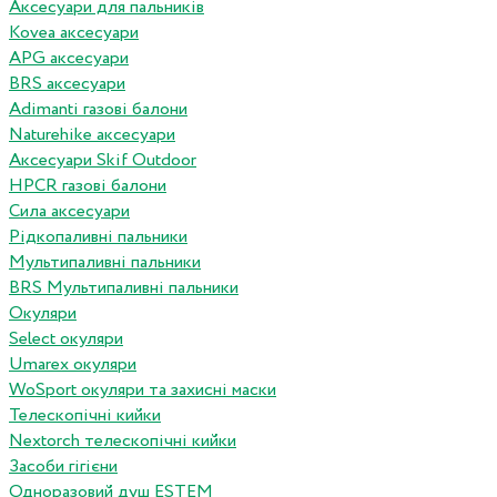
Аксесуари для пальників
Kovea аксесуари
APG аксесуари
BRS аксесуари
Adimanti газові балони
Naturehike аксесуари
Аксесуари Skif Outdoor
HPCR газові балони
Сила аксесуари
Рідкопаливні пальники
Мультипаливні пальники
BRS Мультипаливні пальники
Окуляри
Select окуляри
Umarex окуляри
WoSport окуляри та захисні маски
Телескопічні кийки
Nextorch телескопічні кийки
Засоби гігієни
Одноразовий душ ESTEM