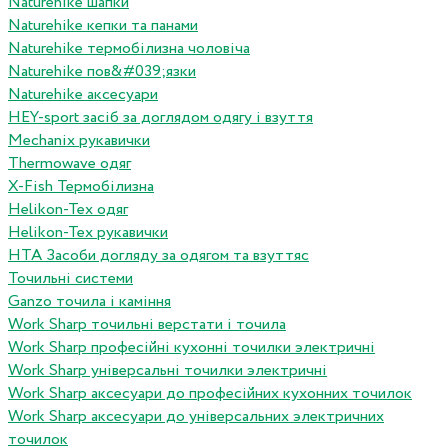
Naturehike шапки
Naturehike кепки та панами
Naturehike термобілизна чоловіча
Naturehike пов&#039;язки
Naturehike аксесуари
HEY-sport засіб за доглядом одягу і взуття
Mechanix рукавички
Thermowave одяг
X-Fish Термобілизна
Helikon-Tex одяг
Helikon-Tex рукавички
HTA Засоби догляду за одягом та взуттяс
Точильні системи
Ganzo точила і каміння
Work Sharp точильні верстати і точила
Work Sharp професiйнi кухоннi точилки электричнi
Work Sharp унiверсальнi точилки электричнi
Work Sharp аксесуари до професiйних кухонних точилок
Work Sharp аксесуари до унiверсальних электричних
точилок