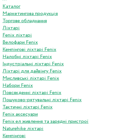
Каталог
Маркетингова продукція
Торгове обладнання
Ліхтарі
Fenix ліхтарі
Велофари Fenix
Кемпінгові ліхтарі Fenix
Налобні ліхтарі Fenix
Індустріальні ліхтарі Fenix
Ліхтарі для дайвінгу Fenix
Мисливські ліхтарі Fenix
Набори Fenix
Повсякденні ліхтарі Fenix
Пошуково-рятувальні ліхтарі Fenix
Тактичні ліхтарі Fenix
Fenix аксесуари
Fenix ел живлення та зарядні пристрої
Naturehike ліхтарі
Кемпінгові