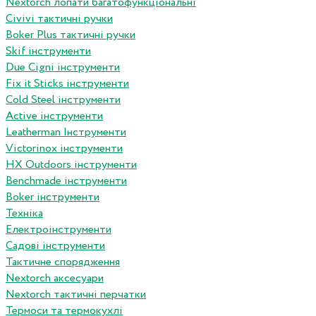
Nextorch лопати багатофункціональні
Сivivi тактичні ручки
Boker Plus тактичні ручки
Skif інструменти
Due Cigni інструменти
Fix it Sticks інструменти
Сold Steel інструменти
Active інструменти
Leatherman Інструменти
Victorinox інструменти
HX Outdoors інструменти
Benchmade інструменти
Boker інструменти
Техніка
Електроінструменти
Садові інструменти
Тактичне спорядження
Nextorch аксесуари
Nextorch тактичні перчатки
Термоси та термокухлі