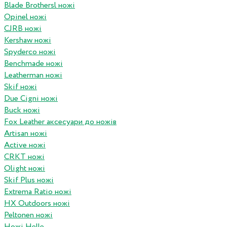
Blade Brothersl ножі
Opinel ножі
CJRB ножі
Kershaw ножі
Spyderco ножі
Benchmade ножі
Leatherman ножі
Skif ножі
Due Cigni ножі
Buck ножі
Fox Leather аксесуари до ножів
Artisan ножі
Active ножі
CRKT ножі
Olight ножі
Skif Plus ножі
Extrema Ratio ножі
HX Outdoors ножі
Peltonen ножі
Ножі Helle