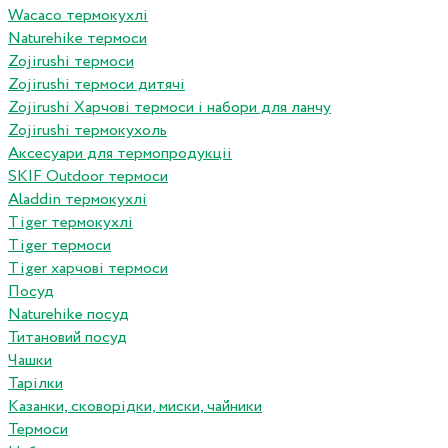
Wacaco термокухлі
Naturehike термоси
Zojirushi термоси
Zojirushi термоси дитячі
Zojirushi Харчові термоси і набори для ланчу
Zojirushi термокухоль
Аксесуари для термопродукціі
SKIF Outdoor термоси
Aladdin термокухлі
Tiger термокухлі
Tiger термоси
Tiger харчові термоси
Посуд
Naturehike посуд
Титановий посуд
Чашки
Тарілки
Казанки, сковорідки, миски, чайники
Термоси