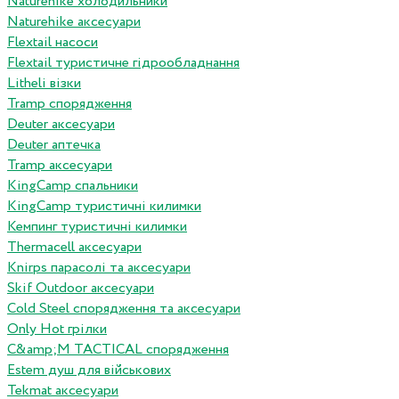
Naturehike холодильники
Naturehike аксесуари
Flextail насоси
Flextail туристичне гідрообладнання
Litheli візки
Tramp спорядження
Deuter аксесуари
Deuter аптечка
Tramp аксесуари
KingCamp спальники
KingCamp туристичні килимки
Кемпинг туристичні килимки
Thermacell аксесуари
Knirps парасолі та аксесуари
Skif Outdoor аксесуари
Cold Steel спорядження та аксесуари
Only Hot грілки
C&amp;M TACTICAL спорядження
Estem душ для військових
Tekmat аксесуари