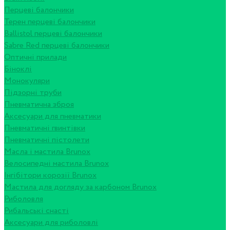
Перцеві балончики
Терен перцеві балончики
Ballistol перцеві балончики
Sabre Red перцеві балончики
Оптичні прилади
Біноклі
Монокуляри
Підзорні труби
Пневматична зброя
Аксесуари для пневматики
Пневматичні гвинтівки
Пневматичні пістолети
Масла і мастила Brunox
Велосипедні мастила Brunox
Інгібітори корозії Brunox
Мастила для догляду за карбоном Brunox
Риболовля
Рибальські снасті
Аксесуари для риболовлі