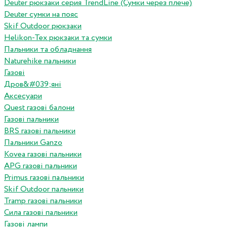
Deuter рюкзаки серия TrendLine (Сумки через плече)
Deuter сумки на пояс
Skif Outdoor рюкзаки
Helikon-Tex рюкзаки та сумки
Пальники та обладнання
Naturehike пальники
Газові
Дров&#039;яні
Аксесуари
Quest газові балони
Газові пальники
BRS газові пальники
Пальники Ganzo
Kovea газові пальники
APG газові пальники
Primus газові пальники
Skif Outdoor пальники
Tramp газові пальники
Сила газові пальники
Газові лампи