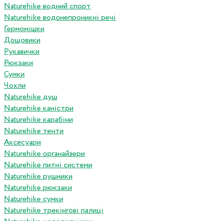
Naturehike водний спорт
Naturehike водонепроникні речі
Гермомішки
Дощовики
Рукавички
Рюкзаки
Сумки
Чохли
Naturehike душ
Naturehike каністри
Naturehike карабіни
Naturehike тенти
Аксесуари
Naturehike органайзери
Naturehike питні системи
Naturehike рушники
Naturehike рюкзаки
Naturehike сумки
Naturehike трекінгові палиці