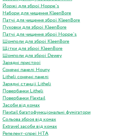
Йоржі для зброї Hoppe`s
Набори для чищення KleenBore
Патчі для чищення зброї KleenBore
Пуховки для зброї KleenBore
Патчі для чищення зброї Hoppe`s
Шомполи для зброї KleenBore
Щітки для зброї KleenBore
Шомполи для зброї Dewey
Зарядні пристрої
Сонячні панелі Houny
Litheli сонячні панелі
Зарядні станції Litheli
Повербанки Litheli
Повербанки Flextail
Засоби від комах
Flextail багатофункціональні фумігатори
Сольова зброя від комах
Extravel засоби від комах
Репелент-спреї HTA