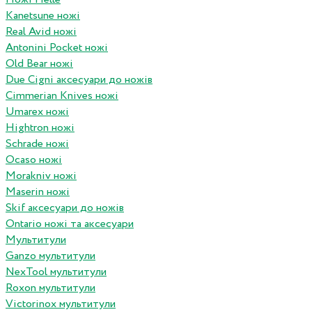
Kanetsune ножі
Real Avid ножі
Antonini Pocket ножі
Old Bear ножі
Due Cigni аксесуари до ножів
Cimmerian Knives ножі
Umarex ножі
Hightron ножі
Schrade ножі
Ocaso ножі
Morakniv ножі
Maserin ножі
Skif аксесуари до ножів
Ontario ножі та аксесуари
Мультитули
Ganzo мультитули
NexTool мультитули
Roxon мультитули
Victorinox мультитули