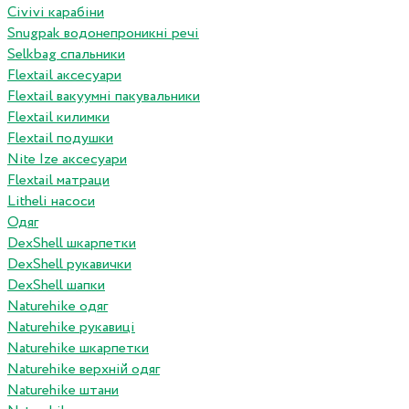
Сivivi карабіни
Snugpak водонепроникні речі
Selkbag спальники
Flextail аксесуари
Flextail вакуумні пакувальники
Flextail килимки
Flextail подушки
Nite Ize аксесуари
Flextail матраци
Litheli насоси
Одяг
DexShell шкарпетки
DexShell рукавички
DexShell шапки
Naturehike одяг
Naturehike рукавиці
Naturehike шкарпетки
Naturehike верхній одяг
Naturehike штани