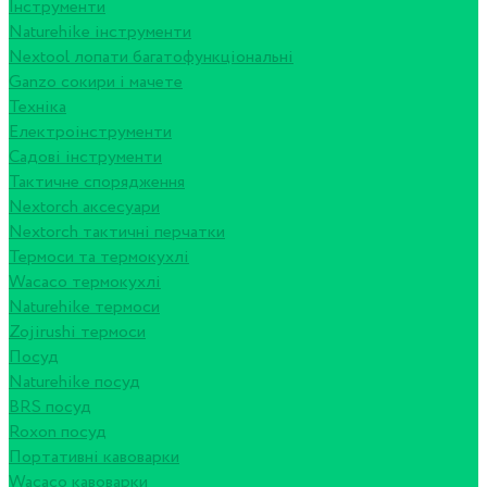
Інструменти
Naturehike інструменти
Nextool лопати багатофункціональні
Ganzo сокири і мачете
Техніка
Електроінструменти
Садові інструменти
Тактичне спорядження
Nextorch аксесуари
Nextorch тактичні перчатки
Термоси та термокухлі
Wacaco термокухлі
Naturehike термоси
Zojirushi термоси
Посуд
Naturehike посуд
BRS посуд
Roxon посуд
Портативні кавоварки
Wacaco кавоварки