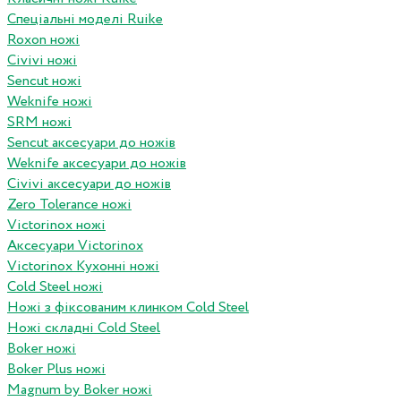
Спеціальні моделі Ruike
Roxon ножi
Civivi ножі
Sencut ножі
Weknife ножі
SRM ножі
Sencut аксесуари до ножів
Weknife аксесуари до ножів
Civivi аксесуари до ножів
Zero Tolerance ножі
Victorinox ножі
Аксесуари Victorinox
Victorinox Кухонні ножі
Cold Steel ножі
Ножі з фіксованим клинком Cold Steel
Ножі складні Cold Steel
Boker ножі
Boker Plus ножі
Magnum by Boker ножі