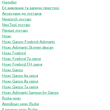
Налобні
Ел живлення та зарядні пристрої
Аксесуари до ліхтарів
Nextorch ліхтарі
NexTool ліхтарі
Flextail ліхтарі
Ножі
Ножі Ganzo-Firebird-Adimanti
Ножі Adimanti Skimen design
Ножі Firebird
Ножі Firebird 7а серія
Ножі Firebird FH серія
Ножі Ganzo
Ножі Ganzo 6а серія
Ножі Ganzo 8а серія
Ножі Ganzo 7а серія
Ножі Adimanti Samson by Ganzo
Ruike ножі
Армійські ножі Ruike
Класичні ножі Ruike