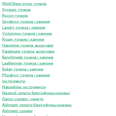
WorkSharp ручні точила
Кухонні точила
Ruixin точила
Spyderco точила і каміння
Lansky точила і каміння
Victorinox точила і каміння
Risam точила і каміння
Hapstone точила, аксесуари
Kanetsune точила, аксесуари
Benchmade точила і каміння
Leatherman точила і каміння
Boker точила і каміння
Morakniv точила і каміння
Інструменти
Naturehike інструменти
Nextool лопати багатофункціональні
Ganzo сокири і мачете
Adimanti лопати багатофункціональні
Adimanti сокири