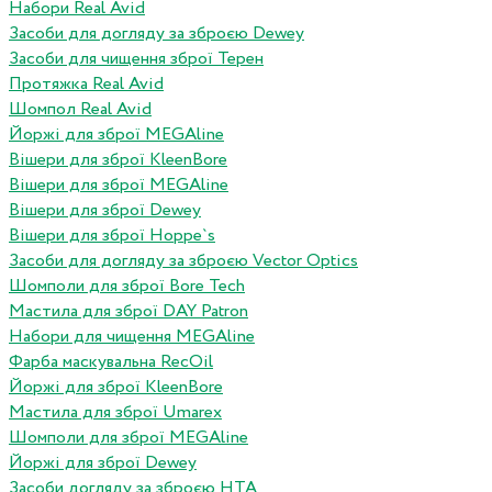
Набори Real Avid
Засоби для догляду за зброєю Dewey
Засоби для чищення зброї Терен
Протяжка Real Avid
Шомпол Real Avid
Йоржі для зброї MEGAline
Вішери для зброї KleenBore
Вішери для зброї MEGAline
Вішери для зброї Dewey
Вішери для зброї Hoppe`s
Засоби для догляду за зброєю Vector Optics
Шомполи для зброї Bore Tech
Мастила для зброї DAY Patron
Набори для чищення MEGAline
Фарба маскувальна RecOil
Йоржі для зброї KleenBore
Мастила для зброї Umarex
Шомполи для зброї MEGAline
Йоржі для зброї Dewey
Засоби догляду за зброєю HTA