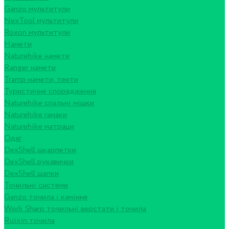
Ganzo мультитули
NexTool мультитули
Roxon мультитули
Намети
Naturehike намети
Ranger намети
Tramp намети, тенти
Туристичне спорядження
Naturehike спальні мішки
Naturehike гамаки
Naturehike матраци
Одяг
DexShell шкарпетки
DexShell рукавички
DexShell шапки
Точильні системи
Ganzo точила і каміння
Work Sharp точильні верстати і точила
Ruixin точила