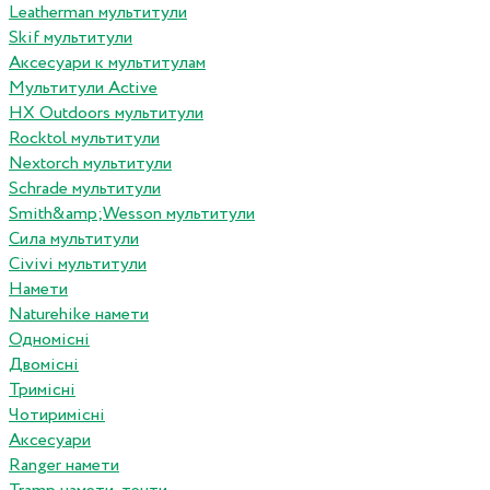
Leatherman мультитули
Skif мультитули
Аксесуари к мультитулам
Мультитули Active
HX Outdoors мультитули
Rocktol мультитули
Nextorch мультитули
Schrade мультитули
Smith&amp;Wesson мультитули
Сила мультитули
Civivi мультитули
Намети
Naturehike намети
Одномісні
Двомісні
Тримісні
Чотиримісні
Аксесуари
Ranger намети