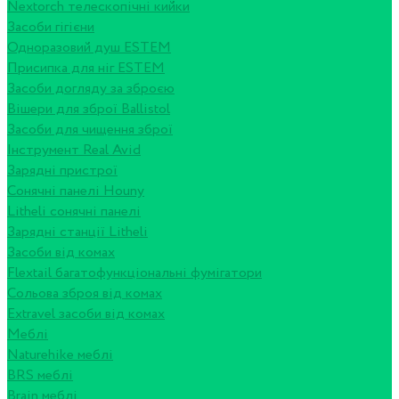
Nextorch телескопічні кийки
Засоби гігієни
Одноразовий душ ESTEM
Присипка для ніг ESTEM
Засоби догляду за зброєю
Вішери для зброї Ballistol
Засоби для чищення зброї
Інструмент Real Avid
Зарядні пристрої
Сонячні панелі Houny
Litheli сонячні панелі
Зарядні станції Litheli
Засоби від комах
Flextail багатофункціональні фумігатори
Сольова зброя від комах
Extravel засоби від комах
Меблі
Naturehike меблі
BRS меблі
Brain меблі