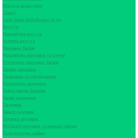
Wacaco аксесуари
Спорт
Cold Steel бейсбольні біти
Взуття
Naturehike взуття
Humtto взуття
Рюкзаки, багаж
Naturehike рюкзаки та сумки
Victorinox рюкзаки, багаж
Deuter рюкзаки
Пальники та обладнання
Naturehike пальники
Quest газові балони
Газові пальники
Окуляри
Select окуляри
Umarex окуляри
WoSport окуляри та захисні маски
Телескопічні кийки