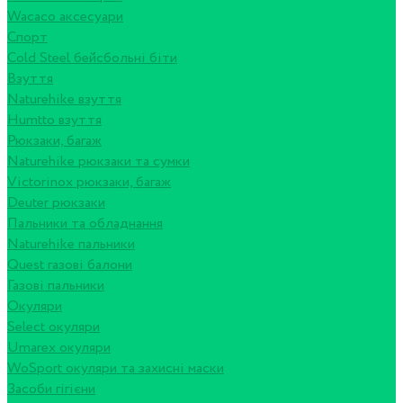
Wacaco аксесуари
Спорт
Cold Steel бейсбольні біти
Взуття
Naturehike взуття
Humtto взуття
Рюкзаки, багаж
Naturehike рюкзаки та сумки
Victorinox рюкзаки, багаж
Deuter рюкзаки
Пальники та обладнання
Naturehike пальники
Quest газові балони
Газові пальники
Окуляри
Select окуляри
Umarex окуляри
WoSport окуляри та захисні маски
Засоби гігієни