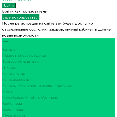
Войти как пользователь
Зарегистрироваться
После регистрации на сайте вам будет доступно
отслеживание состояния заказов, личный кабинет и другие
новые возможности
Каталог
Маркетингова продукція
Торгове обладнання
Ліхтарі
Fenix ліхтарі
Fenix аксесуари
Fenix ел живлення та зарядні пристрої
Ножі
Ножі Ganzo-Firebird-Adimanti
Ruike ножі
Roxon ножi
Мультитули