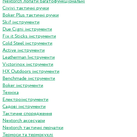
Nextorch лопати багатофункціональні
Сivivi тактичні ручки
Boker Plus тактичні ручки
Skif інструменти
Due Cigni інструменти
Fix it Sticks інструменти
Сold Steel інструменти
Active інструменти
Leatherman Інструменти
Victorinox інструменти
HX Outdoors інструменти
Benchmade інструменти
Boker інструменти
Техніка
Електроінструменти
Садові інструменти
Тактичне спорядження
Nextorch аксесуари
Nextorch тактичні перчатки
Термоси та термокухлі