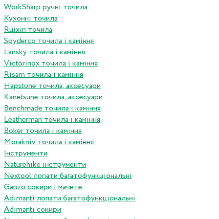
WorkSharp ручні точила
Кухонні точила
Ruixin точила
Spyderco точила і каміння
Lansky точила і каміння
Victorinox точила і каміння
Risam точила і каміння
Hapstone точила, аксесуари
Kanetsune точила, аксесуари
Benchmade точила і каміння
Leatherman точила і каміння
Boker точила і каміння
Morakniv точила і каміння
Інструменти
Naturehike інструменти
Nextool лопати багатофункціональні
Ganzo сокири і мачете
Adimanti лопати багатофункціональні
Adimanti сокири