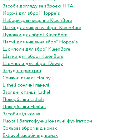
Засоби догляду за зброєю HTA
Йоржі для зброї Hoppe`s
Набори для чищення KleenBore
Патчі для чищення зброї KleenBore
Пуховки для зброї KleenBore
Патчі для чищення зброї Hoppe`s
Шомполи для зброї KleenBore
Щітки для зброї KleenBore
Шомполи для зброї Dewey
Зарядні пристрої
Сонячні панелі Houny
Litheli сонячні панелі
Зарядні станції Litheli
Повербанки Litheli
Повербанки Flextail
Засоби від комах
Flextail багатофункціональні фумігатори
Сольова зброя від комах
Extravel засоби від комах