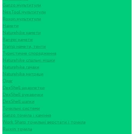
Ganzo мультитули
NexTool мультитули
Roxon мультитули
Намети
Naturehike намети
Ranger намети
Tramp намети, тенти
Туристичне спорядження
Naturehike спальні мішки
Naturehike гамаки
Naturehike матраци
Одяг
DexShell шкарпетки
DexShell рукавички
DexShell шапки
Точильні системи
Ganzo точила і каміння
Work Sharp точильні верстати і точила
Ruixin точила