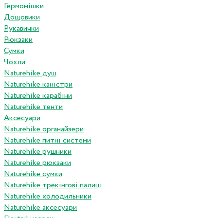
Гермомішки
Дощовики
Рукавички
Рюкзаки
Сумки
Чохли
Naturehike душ
Naturehike каністри
Naturehike карабіни
Naturehike тенти
Аксесуари
Naturehike органайзери
Naturehike питні системи
Naturehike рушники
Naturehike рюкзаки
Naturehike сумки
Naturehike трекінгові палиці
Naturehike холодильники
Naturehike аксесуари