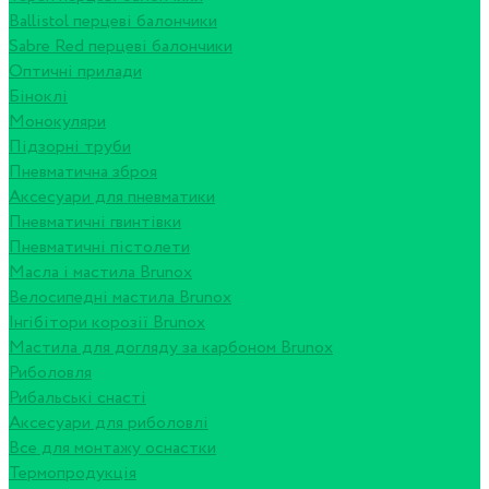
Ballistol перцеві балончики
Sabre Red перцеві балончики
Оптичні прилади
Біноклі
Монокуляри
Підзорні труби
Пневматична зброя
Аксесуари для пневматики
Пневматичні гвинтівки
Пневматичні пістолети
Масла і мастила Brunox
Велосипедні мастила Brunox
Інгібітори корозії Brunox
Мастила для догляду за карбоном Brunox
Риболовля
Рибальські снасті
Аксесуари для риболовлі
Все для монтажу оснастки
Термопродукція