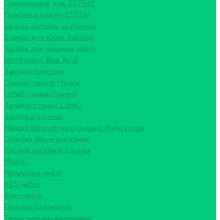
Одноразовий душ ESTEM
Присипка для ніг ESTEM
Засоби догляду за зброєю
Вішери для зброї Ballistol
Засоби для чищення зброї
Інструмент Real Avid
Зарядні пристрої
Сонячні панелі Houny
Litheli сонячні панелі
Зарядні станції Litheli
Засоби від комах
Flextail багатофункціональні фумігатори
Сольова зброя від комах
Extravel засоби від комах
Меблі
Naturehike меблі
BRS меблі
Brain меблі
Перцеві балончики
Терен перцеві балончики