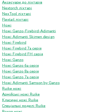
Аксесуари до ліхтарів
Nextorch ліхтарі
NexTool ліхтарі
Flextail ліхтарі
Ножі
Ножі Ganzo-Firebird-Adimanti
Ножі Adimanti Skimen design
Ножі Firebird
Ножі Firebird 7а серія
Ножі Firebird FH серія
Ножі Ganzo
Ножі Ganzo 6а серія
Ножі Ganzo 8а серія
Ножі Ganzo 7а серія
Ножі Adimanti Samson by Ganzo
Ruike ножі
Армійські ножі Ruike
Класичні ножі Ruike
Спеціальні моделі Ruike
Roxon ножi