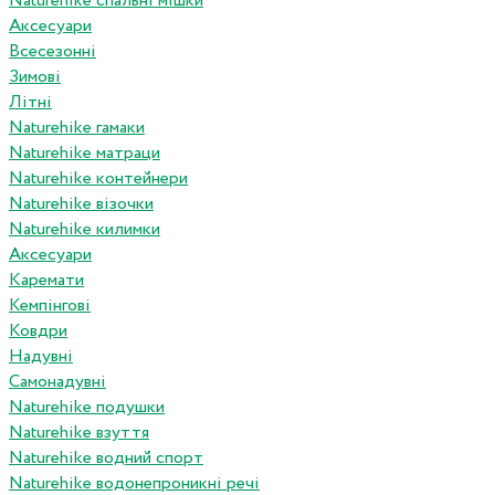
Naturehike спальні мішки
Аксесуари
Всесезонні
Зимові
Літні
Naturehike гамаки
Naturehike матраци
Naturehike контейнери
Naturehike візочки
Naturehike килимки
Аксесуари
Каремати
Кемпінгові
Ковдри
Надувні
Самонадувні
Naturehike подушки
Naturehike взуття
Naturehike водний спорт
Naturehike водонепроникні речі