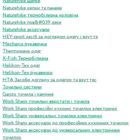
Naturehike шапки
Naturehike кепки та панами
Naturehike термобілизна чоловіча
Naturehike пов&#039;язки
Naturehike аксесуари
HEY-sport засіб за доглядом одягу і взуття
Mechanix рукавички
Thermowave одяг
X-Fish Термобілизна
Helikon-Tex одяг
Helikon-Tex рукавички
HTA Засоби догляду за одягом та взуттяс
Точильні системи
Ganzo точила і каміння
Work Sharp точильні верстати і точила
Work Sharp професiйнi кухоннi точилки электричнi
Work Sharp унiверсальнi точилки электричнi
Work Sharp аксесуари до професiйних кухонних точилок
Work Sharp аксесуари до унiверсальних электричних
точилок