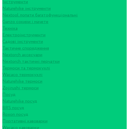
Інструменти
Naturehike інструменти
Nextool лопати багатофункціональні
Ganzo сокири і мачете
Техніка
Електроінструменти
Садові інструменти
Тактичне спорядження
Nextorch аксесуари
Nextorch тактичні перчатки
Термоси та термокухлі
Wacaco термокухлі
Naturehike термоси
Zojirushi термоси
Посуд
Naturehike посуд
BRS посуд
Roxon посуд
Портативні кавоварки
Wacaco кавоварки