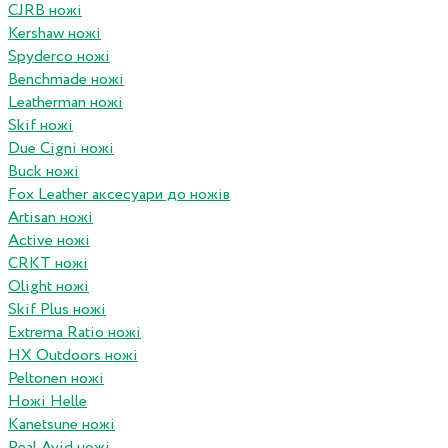
CJRB ножі
Kershaw ножі
Spyderco ножі
Benchmade ножі
Leatherman ножі
Skif ножі
Due Cigni ножі
Buck ножі
Fox Leather аксесуари до ножів
Artisan ножі
Active ножі
CRKT ножі
Olight ножі
Skif Plus ножі
Extrema Ratio ножі
HX Outdoors ножі
Peltonen ножі
Ножі Helle
Kanetsune ножі
Real Avid ножі