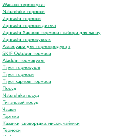
Wacaco термокухлі
Naturehike термоси
Zojirushi термоси
Zojirushi термоси дитячі
Zojirushi Харчові термоси і набори для ланчу
Zojirushi термокухоль
Аксесуари для термопродукціі
SKIF Outdoor термоси
Aladdin термокухлі
Tiger термокухлі
Tiger термоси
Tiger харчові термоси
Посуд
Naturehike посуд
Титановий посуд
Чашки
Тарілки
Казанки, сковорідки, миски, чайники
Термоси