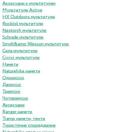
Аксесуари к мультитулам
Мультитули Active
HX Outdoors мультитули
Rocktol мультитули
Nextorch мультитули
Schrade мультитули
Smith&amp;Wesson мультитули
Сила мультитули
Civivi мультитули
Намети
Naturehike намети
Одномісні
Двомісні
Тримісні
Чотиримісні
Аксесуари
Ranger намети
Tramp намети, тенти
Туристичне спорядження