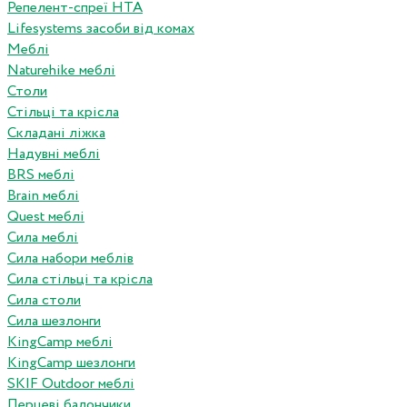
Репелент-спреї HTA
Lifesystems засоби від комах
Меблі
Naturehike меблі
Столи
Стільці та крісла
Складані ліжка
Надувні меблі
BRS меблі
Brain меблі
Quest меблі
Сила меблі
Сила набори меблів
Сила стільці та крісла
Сила столи
Сила шезлонги
KingCamp меблі
KingCamp шезлонги
SKIF Outdoor меблі
Перцеві балончики