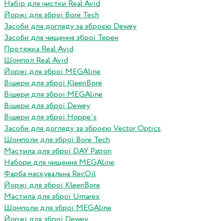
Набір для чистки Real Avid
Йоржі для зброї Bore Tech
Засоби для догляду за зброєю Dewey
Засоби для чищення зброї Терен
Протяжка Real Avid
Шомпол Real Avid
Йоржі для зброї MEGAline
Вішери для зброї KleenBore
Вішери для зброї MEGAline
Вішери для зброї Dewey
Вішери для зброї Hoppe`s
Засоби для догляду за зброєю Vector Optics
Шомполи для зброї Bore Tech
Мастила для зброї DAY Patron
Набори для чищення MEGAline
Фарба маскувальна RecOil
Йоржі для зброї KleenBore
Мастила для зброї Umarex
Шомполи для зброї MEGAline
Йоржі для зброї Dewey