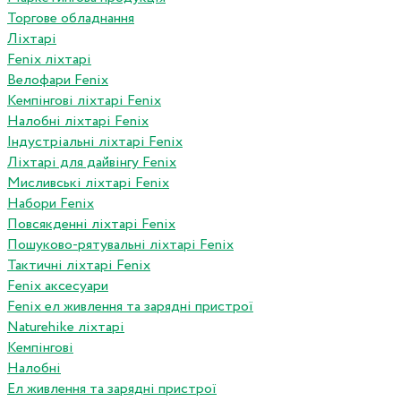
Торгове обладнання
Ліхтарі
Fenix ліхтарі
Велофари Fenix
Кемпінгові ліхтарі Fenix
Налобні ліхтарі Fenix
Індустріальні ліхтарі Fenix
Ліхтарі для дайвінгу Fenix
Мисливські ліхтарі Fenix
Набори Fenix
Повсякденні ліхтарі Fenix
Пошуково-рятувальні ліхтарі Fenix
Тактичні ліхтарі Fenix
Fenix аксесуари
Fenix ел живлення та зарядні пристрої
Naturehike ліхтарі
Кемпінгові
Налобні
Ел живлення та зарядні пристрої