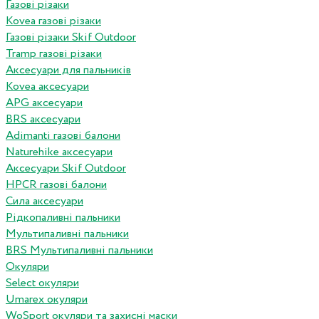
Газові різаки
Kovea газові різаки
Газові різаки Skif Outdoor
Tramp газові різаки
Аксесуари для пальників
Kovea аксесуари
APG аксесуари
BRS аксесуари
Adimanti газові балони
Naturehike аксесуари
Аксесуари Skif Outdoor
HPCR газові балони
Сила аксесуари
Рідкопаливні пальники
Мультипаливні пальники
BRS Мультипаливні пальники
Окуляри
Select окуляри
Umarex окуляри
WoSport окуляри та захисні маски