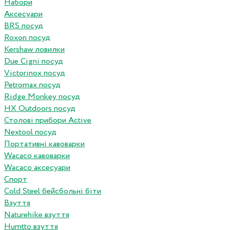
Набори
Аксесуари
BRS посуд
Roxon посуд
Kershaw ловилки
Due Cigni посуд
Victorinox посуд
Petromax посуд
Ridge Monkey посуд
HX Outdoors посуд
Столові прибори Active
Nextool посуд
Портативні кавоварки
Wacaco кавоварки
Wacaco аксесуари
Спорт
Cold Steel бейсбольні біти
Взуття
Naturehike взуття
Humtto взуття