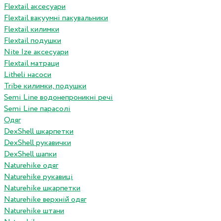
Flextail аксесуари
Flextail вакуумні пакувальники
Flextail килимки
Flextail подушки
Nite Ize аксесуари
Flextail матраци
Litheli насоси
Tribe килимки, подушки
Semi Line водонепроникні речі
Semi Line парасолі
Одяг
DexShell шкарпетки
DexShell рукавички
DexShell шапки
Naturehike одяг
Naturehike рукавиці
Naturehike шкарпетки
Naturehike верхній одяг
Naturehike штани