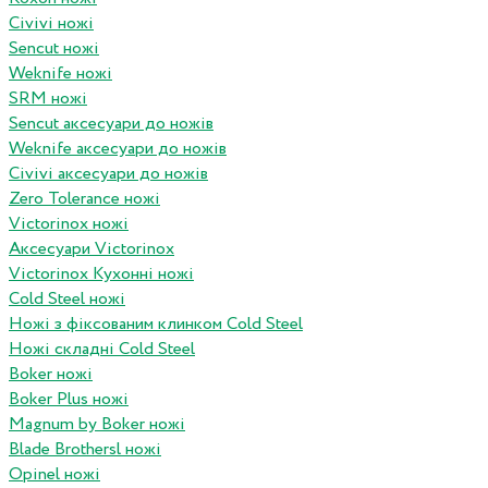
Civivi ножі
Sencut ножі
Weknife ножі
SRM ножі
Sencut аксесуари до ножів
Weknife аксесуари до ножів
Civivi аксесуари до ножів
Zero Tolerance ножі
Victorinox ножі
Аксесуари Victorinox
Victorinox Кухонні ножі
Cold Steel ножі
Ножі з фіксованим клинком Cold Steel
Ножі складні Cold Steel
Boker ножі
Boker Plus ножі
Magnum by Boker ножі
Blade Brothersl ножі
Opinel ножі