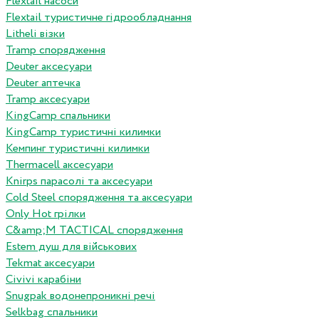
Flextail насоси
Flextail туристичне гідрообладнання
Litheli візки
Tramp спорядження
Deuter аксесуари
Deuter аптечка
Tramp аксесуари
KingCamp спальники
KingCamp туристичні килимки
Кемпинг туристичні килимки
Thermacell аксесуари
Knirps парасолі та аксесуари
Cold Steel спорядження та аксесуари
Only Hot грілки
C&amp;M TACTICAL спорядження
Estem душ для військових
Tekmat аксесуари
Сivivi карабіни
Snugpak водонепроникні речі
Selkbag спальники