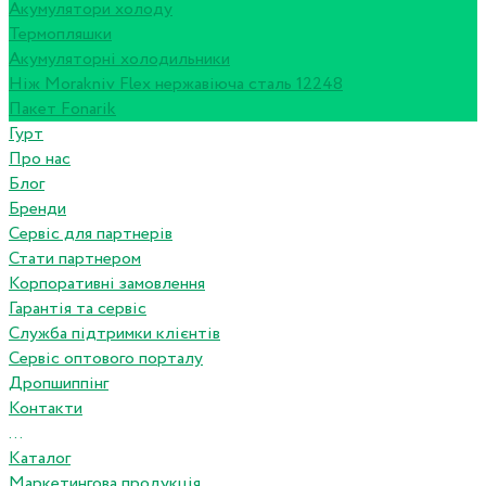
Акумулятори холоду
Термопляшки
Акумуляторні холодильники
Ніж Morakniv Flex нержавіюча сталь 12248
Пакет Fonarik
Гурт
Про нас
Блог
Бренди
Сервіс для партнерів
Стати партнером
Корпоративні замовлення
Гарантія та сервіс
Служба підтримки клієнтів
Сервіс оптового порталу
Дропшиппінг
Контакти
...
Каталог
Маркетингова продукція