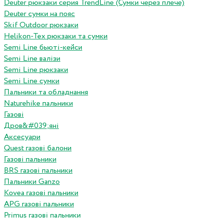
Deuter рюкзаки серия TrendLine (Сумки через плече)
Deuter сумки на пояс
Skif Outdoor рюкзаки
Helikon-Tex рюкзаки та сумки
Semi Line бьюті-кейси
Semi Line валізи
Semi Line рюкзаки
Semi Line сумки
Пальники та обладнання
Naturehike пальники
Газові
Дров&#039;яні
Аксесуари
Quest газові балони
Газові пальники
BRS газові пальники
Пальники Ganzo
Kovea газові пальники
APG газові пальники
Primus газові пальники