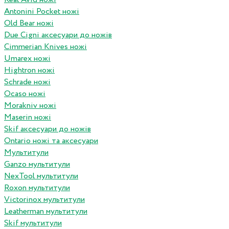
Antonini Pocket ножі
Old Bear ножі
Due Cigni аксесуари до ножів
Cimmerian Knives ножі
Umarex ножі
Hightron ножі
Schrade ножі
Ocaso ножі
Morakniv ножі
Maserin ножі
Skif аксесуари до ножів
Ontario ножі та аксесуари
Мультитули
Ganzo мультитули
NexTool мультитули
Roxon мультитули
Victorinox мультитули
Leatherman мультитули
Skif мультитули