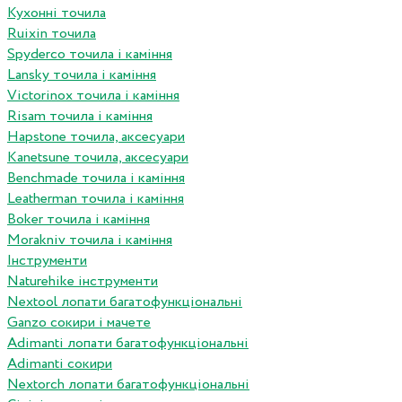
Кухонні точила
Ruixin точила
Spyderco точила і каміння
Lansky точила і каміння
Victorinox точила і каміння
Risam точила і каміння
Hapstone точила, аксесуари
Kanetsune точила, аксесуари
Benchmade точила і каміння
Leatherman точила і каміння
Boker точила і каміння
Morakniv точила і каміння
Інструменти
Naturehike інструменти
Nextool лопати багатофункціональні
Ganzo сокири і мачете
Adimanti лопати багатофункціональні
Adimanti сокири
Nextorch лопати багатофункціональні