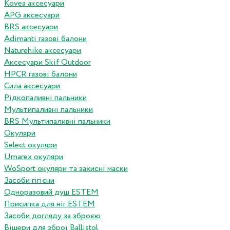
Kovea аксесуари
APG аксесуари
BRS аксесуари
Adimanti газові балони
Naturehike аксесуари
Аксесуари Skif Outdoor
HPCR газові балони
Сила аксесуари
Рідкопаливні пальники
Мультипаливні пальники
BRS Мультипаливні пальники
Окуляри
Select окуляри
Umarex окуляри
WoSport окуляри та захисні маски
Засоби гігієни
Одноразовий душ ESTEM
Присипка для ніг ESTEM
Засоби догляду за зброєю
Вішери для зброї Ballistol