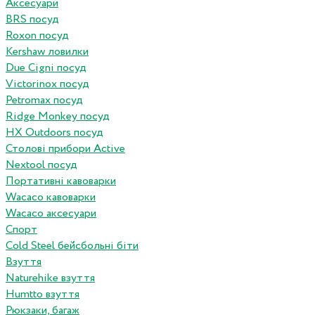
Аксесуари
BRS посуд
Roxon посуд
Kershaw ловилки
Due Cigni посуд
Victorinox посуд
Petromax посуд
Ridge Monkey посуд
HX Outdoors посуд
Столові прибори Active
Nextool посуд
Портативні кавоварки
Wacaco кавоварки
Wacaco аксесуари
Спорт
Cold Steel бейсбольні біти
Взуття
Naturehike взуття
Humtto взуття
Рюкзаки, багаж