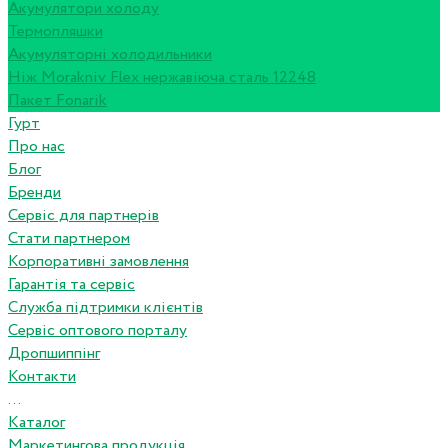
Акумулятори холоду
Термопляшки
Акумуляторні холодильники
Ніж Morakniv Flex нержавіюча сталь 12248
Пакет Fonarik
Гурт
Про нас
Блог
Бренди
Сервіс для партнерів
Стати партнером
Корпоративні замовлення
Гарантія та сервіс
Служба підтримки клієнтів
Сервіс оптового порталу
Дропшиппінг
Контакти
...
Каталог
Маркетингова продукція