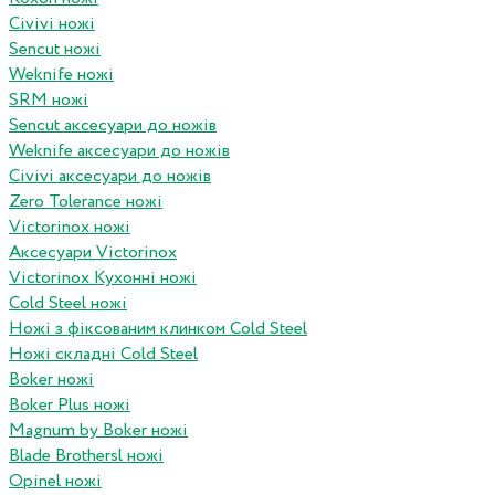
Civivi ножі
Sencut ножі
Weknife ножі
SRM ножі
Sencut аксесуари до ножів
Weknife аксесуари до ножів
Civivi аксесуари до ножів
Zero Tolerance ножі
Victorinox ножі
Аксесуари Victorinox
Victorinox Кухонні ножі
Cold Steel ножі
Ножі з фіксованим клинком Cold Steel
Ножі складні Cold Steel
Boker ножі
Boker Plus ножі
Magnum by Boker ножі
Blade Brothersl ножі
Opinel ножі