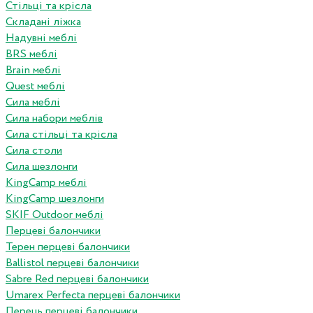
Стільці та крісла
Складані ліжка
Надувні меблі
BRS меблі
Brain меблі
Quest меблі
Сила меблі
Сила набори меблів
Сила стільці та крісла
Сила столи
Сила шезлонги
KingCamp меблі
KingCamp шезлонги
SKIF Outdoor меблі
Перцеві балончики
Терен перцеві балончики
Ballistol перцеві балончики
Sabre Red перцеві балончики
Umarex Perfecta перцеві балончики
Перець перцеві балончики