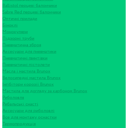
Ballistol перцеві балончики
Sabre Red перцеві балончики
Оптичні прилади
Біноклі
Монокуляри
Підзорні труби
Пневматична зброя
Аксесуари для пневматики
Пневматичні гвинтівки
Пневматичні пістолети
Масла і мастила Brunox
Велосипедні мастила Brunox
Інгібітори корозії Brunox
Мастила для догляду за карбоном Brunox
Риболовля
Рибальські снасті
Аксесуари для риболовлі
Все для монтажу оснастки
Термопродукція