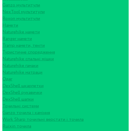
Ganzo мультитули
NexTool мультитули
Roxon мультитули
Намети
Naturehike намети
Ranger намети
Tramp намети, тенти
Туристичне спорядження
Naturehike спальні мішки
Naturehike гамаки
Naturehike матраци
Одяг
DexShell шкарпетки
DexShell рукавички
DexShell шапки
Точильні системи
Ganzo точила і каміння
Work Sharp точильні верстати і точила
Ruixin точила