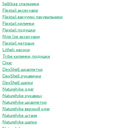
Selkbag спальники
Flextail аксесуари
Flextail вакуумні пакувальники
Flextail килимки
Flextail подушки
Nite Ize аксесуари
Flextail матраци
Litheli насоси
Tribe килимки, подушки
Одяг
DexShell шкарпетки
DexShell рукавички
DexShell шапки
Naturehike одяг
Naturehike рукавиці
Naturehike шкарпетки
Naturehike верхній одяг
Naturehike штани
Naturehike шапки