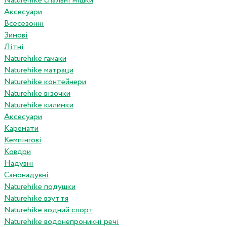
Naturehike спальні мішки
Аксесуари
Всесезонні
Зимові
Літні
Naturehike гамаки
Naturehike матраци
Naturehike контейнери
Naturehike візочки
Naturehike килимки
Аксесуари
Каремати
Кемпінгові
Ковдри
Надувні
Самонадувні
Naturehike подушки
Naturehike взуття
Naturehike водний спорт
Naturehike водонепроникні речі