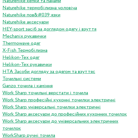
Naturehike кепки та панами
Naturehike термобілизна чоловіча
Naturehike пов&#039;язки
Naturehike аксесуари
HEY-sport засіб за доглядом одягу і взуття
Mechanix рукавички
Thermowave одяг
X-Fish Термобілизна
Helikon-Tex одяг
Helikon-Tex рукавички
HTA Засоби догляду за одягом та взуттяс
Точильні системи
Ganzo точила і каміння
Work Sharp точильні верстати і точила
Work Sharp професiйнi кухоннi точилки электричнi
Work Sharp унiверсальнi точилки электричнi
Work Sharp аксесуари до професiйних кухонних точилок
Work Sharp аксесуари до унiверсальних электричних
точилок
WorkSharp ручні точила