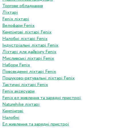
Торгове обладнання
Ліхтарі
Fenix ліхтарі
Велофари Fenix
Кемпінгові ліхтарі Fenix
Налобні ліхтарі Fenix
Індустріальні ліхтарі Fenix
Ліхтарі для дайвінгу Fenix
Мисливські ліхтарі Fenix
Набори Fenix
Повсякденні ліхтарі Fenix
Пошуково-рятувальні ліхтарі Fenix
Тактичні ліхтарі Fenix
Fenix аксесуари
Fenix ел живлення та зарядні пристрої
Naturehike ліхтарі
Кемпінгові
Налобні
Ел живлення та зарядні пристрої