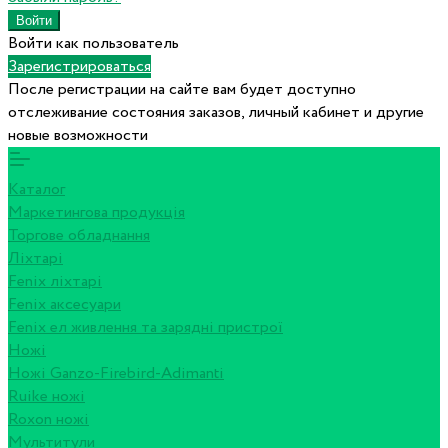
Войти как пользователь
Зарегистрироваться
После регистрации на сайте вам будет доступно
отслеживание состояния заказов, личный кабинет и другие
новые возможности
Каталог
Маркетингова продукція
Торгове обладнання
Ліхтарі
Fenix ліхтарі
Fenix аксесуари
Fenix ел живлення та зарядні пристрої
Ножі
Ножі Ganzo-Firebird-Adimanti
Ruike ножі
Roxon ножi
Мультитули