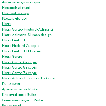
Аксесуари до ліхтарів
Nextorch ліхтарі
NexTool ліхтарі
Flextail ліхтарі
Ножі
Ножі Ganzo-Firebird-Adimanti
Ножі Adimanti Skimen design
Ножі Firebird
Ножі Firebird 7а серія
Ножі Firebird FH серія
Ножі Ganzo
Ножі Ganzo 6а серія
Ножі Ganzo 8а серія
Ножі Ganzo 7а серія
Ножі Adimanti Samson by Ganzo
Ruike ножі
Армійські ножі Ruike
Класичні ножі Ruike
Спеціальні моделі Ruike
Roxon ножi