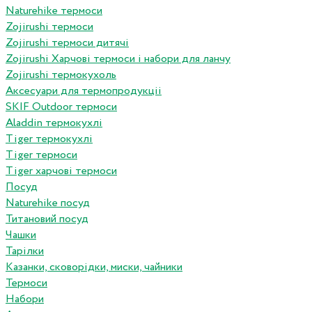
Naturehike термоси
Zojirushi термоси
Zojirushi термоси дитячі
Zojirushi Харчові термоси і набори для ланчу
Zojirushi термокухоль
Аксесуари для термопродукціі
SKIF Outdoor термоси
Aladdin термокухлі
Tiger термокухлі
Tiger термоси
Tiger харчові термоси
Посуд
Naturehike посуд
Титановий посуд
Чашки
Тарілки
Казанки, сковорідки, миски, чайники
Термоси
Набори