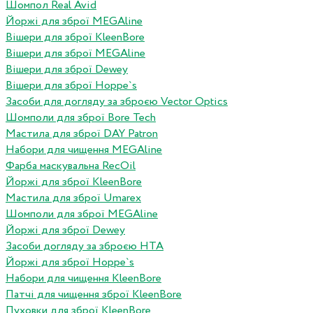
Шомпол Real Avid
Йоржі для зброї MEGAline
Вішери для зброї KleenBore
Вішери для зброї MEGAline
Вішери для зброї Dewey
Вішери для зброї Hoppe`s
Засоби для догляду за зброєю Vector Optics
Шомполи для зброї Bore Tech
Мастила для зброї DAY Patron
Набори для чищення MEGAline
Фарба маскувальна RecOil
Йоржі для зброї KleenBore
Мастила для зброї Umarex
Шомполи для зброї MEGAline
Йоржі для зброї Dewey
Засоби догляду за зброєю HTA
Йоржі для зброї Hoppe`s
Набори для чищення KleenBore
Патчі для чищення зброї KleenBore
Пуховки для зброї KleenBore