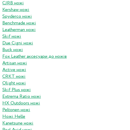
CJRB ножі
Kershaw ножі
Spyderco ножі
Benchmade ножі
Leatherman ножі
Skif ножі
Due Cigni ножі
Buck ножі
Fox Leather аксесуари до ножів
Artisan ножі
Active ножі
CRKT ножі
Olight ножі
Skif Plus ножі
Extrema Ratio ножі
HX Outdoors ножі
Peltonen ножі
Ножі Helle
Kanetsune ножі
Real Avid ножі