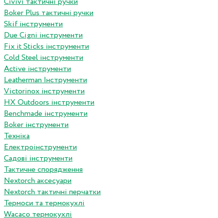
Сivivi тактичні ручки
Boker Plus тактичні ручки
Skif інструменти
Due Cigni інструменти
Fix it Sticks інструменти
Сold Steel інструменти
Active інструменти
Leatherman Інструменти
Victorinox інструменти
HX Outdoors інструменти
Benchmade інструменти
Boker інструменти
Техніка
Електроінструменти
Садові інструменти
Тактичне спорядження
Nextorch аксесуари
Nextorch тактичні перчатки
Термоси та термокухлі
Wacaco термокухлі