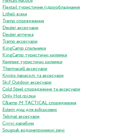
Flextail насоси
Flextail туристичне гідрообладнання
Litheli візки
Tramp спорядження
Deuter аксесуари
Deuter аптечка
Tramp аксесуари
KingCamp спальники
KingCamp туристичні килимки
Кемпинг туристичні килимки
Thermacell аксесуари
Knirps парасолі та аксесуари
Skif Outdoor аксесуари
Cold Steel спорядження та аксесуари
Only Hot грілки
C&amp;M TACTICAL спорядження
Estem душ для військових
Tekmat аксесуари
Сivivi карабіни
Snugpak водонепроникні речі