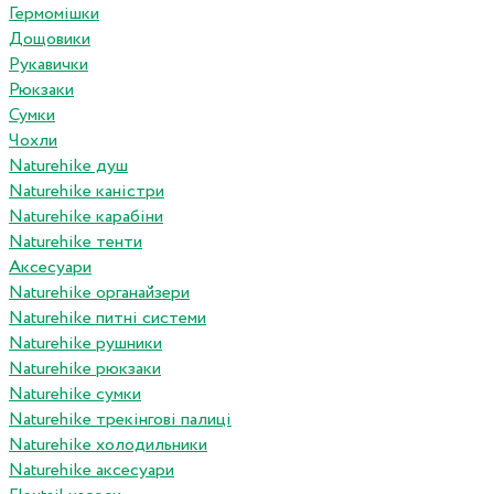
Гермомішки
Дощовики
Рукавички
Рюкзаки
Сумки
Чохли
Naturehike душ
Naturehike каністри
Naturehike карабіни
Naturehike тенти
Аксесуари
Naturehike органайзери
Naturehike питні системи
Naturehike рушники
Naturehike рюкзаки
Naturehike сумки
Naturehike трекінгові палиці
Naturehike холодильники
Naturehike аксесуари