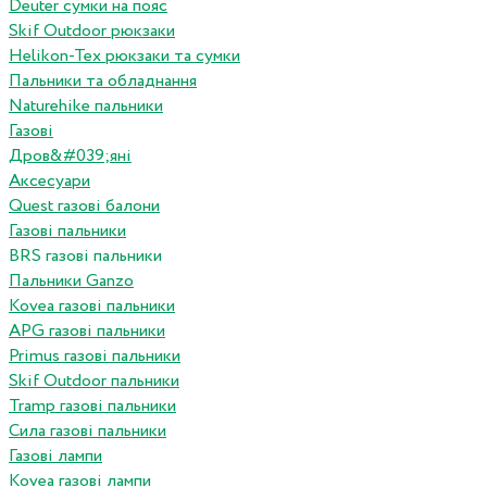
Deuter сумки на пояс
Skif Outdoor рюкзаки
Helikon-Tex рюкзаки та сумки
Пальники та обладнання
Naturehike пальники
Газові
Дров&#039;яні
Аксесуари
Quest газові балони
Газові пальники
BRS газові пальники
Пальники Ganzo
Kovea газові пальники
APG газові пальники
Primus газові пальники
Skif Outdoor пальники
Tramp газові пальники
Сила газові пальники
Газові лампи
Kovea газові лампи