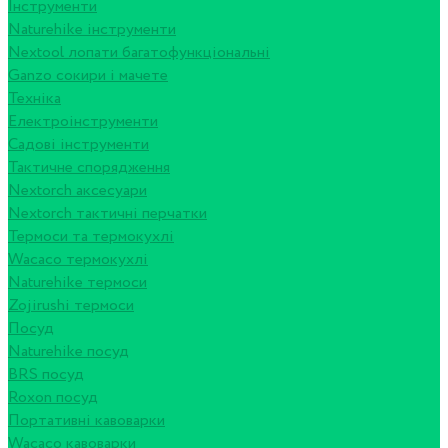
Інструменти
Naturehike інструменти
Nextool лопати багатофункціональні
Ganzo сокири і мачете
Техніка
Електроінструменти
Садові інструменти
Тактичне спорядження
Nextorch аксесуари
Nextorch тактичні перчатки
Термоси та термокухлі
Wacaco термокухлі
Naturehike термоси
Zojirushi термоси
Посуд
Naturehike посуд
BRS посуд
Roxon посуд
Портативні кавоварки
Wacaco кавоварки