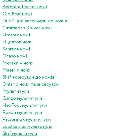
Antonini Pocket ножі
Old Bear ножі
Due Cigni аксесуари до ножів
Cimmerian Knives ножі
Umarex ножі
Hightron ножі
Schrade ножі
Ocaso ножі
Morakniv ножі
Maserin ножі
Skif аксесуари до ножів
Ontario ножі та аксесуари
Мультитули
Ganzo мультитули
NexTool мультитули
Roxon мультитули
Victorinox мультитули
Leatherman мультитули
Skif мультитули