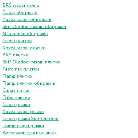
BRS газові лампи
Газові обігрівачі
Kovea газові обігрівачі
Skif Outdoor газові обігрівачі
Naturehike обігрівачі
Газові плитки
Kovea газові плитки
BRS плитки
Skif Outdoor газові плитки
Petromax плитки
Tramp плитки
Tramp плитки-обігрівачі
Сила плитки
Tribe плитки
Газові різаки
Kovea газові різаки
Газові різаки Skif Outdoor
Tramp газові різаки
Аксесуари для пальників