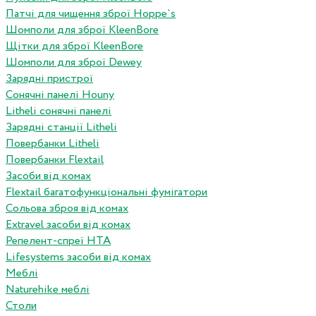
Патчі для чищення зброї Hoppe`s
Шомполи для зброї KleenBore
Щітки для зброї KleenBore
Шомполи для зброї Dewey
Зарядні пристрої
Сонячні панелі Houny
Litheli сонячні панелі
Зарядні станції Litheli
Повербанки Litheli
Повербанки Flextail
Засоби від комах
Flextail багатофункціональні фумігатори
Сольова зброя від комах
Extravel засоби від комах
Репелент-спреї HTA
Lifesystems засоби від комах
Меблі
Naturehike меблі
Столи