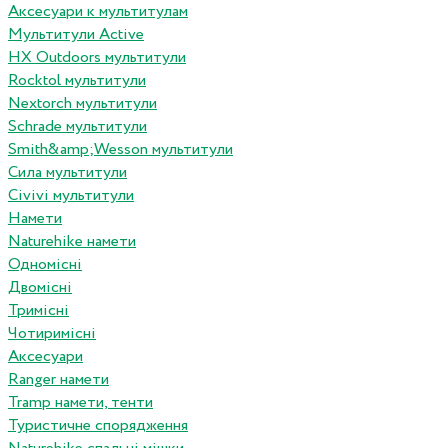
Аксесуари к мультитулам
Мультитули Active
HX Outdoors мультитули
Rocktol мультитули
Nextorch мультитули
Schrade мультитули
Smith&amp;Wesson мультитули
Сила мультитули
Civivi мультитули
Намети
Naturehike намети
Одномісні
Двомісні
Тримісні
Чотиримісні
Аксесуари
Ranger намети
Tramp намети, тенти
Туристичне спорядження