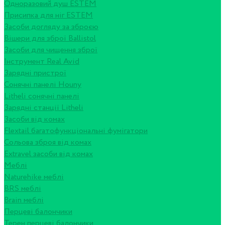
Одноразовий душ ESTEM
Присипка для ніг ESTEM
Засоби догляду за зброєю
Вішери для зброї Ballistol
Засоби для чищення зброї
Інструмент Real Avid
Зарядні пристрої
Сонячні панелі Houny
Litheli сонячні панелі
Зарядні станції Litheli
Засоби від комах
Flextail багатофункціональні фумігатори
Сольова зброя від комах
Extravel засоби від комах
Меблі
Naturehike меблі
BRS меблі
Brain меблі
Перцеві балончики
Терен перцеві балончики