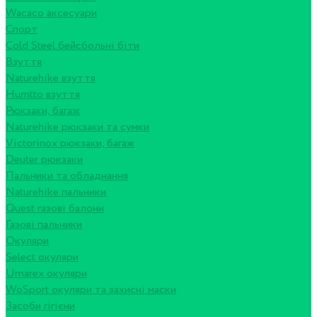
Wacaco аксесуари
Спорт
Cold Steel бейсбольні біти
Взуття
Naturehike взуття
Humtto взуття
Рюкзаки, багаж
Naturehike рюкзаки та сумки
Victorinox рюкзаки, багаж
Deuter рюкзаки
Пальники та обладнання
Naturehike пальники
Quest газові балони
Газові пальники
Окуляри
Select окуляри
Umarex окуляри
WoSport окуляри та захисні маски
Засоби гігієни