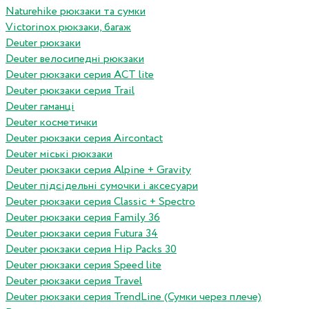
Naturehike рюкзаки та сумки
Victorinox рюкзаки, багаж
Deuter рюкзаки
Deuter велосипедні рюкзаки
Deuter рюкзаки серия ACT lite
Deuter рюкзаки серия Trail
Deuter гаманці
Deuter косметички
Deuter рюкзаки серия Aircontact
Deuter міські рюкзаки
Deuter рюкзаки серия Alpine + Gravity
Deuter підсідельні сумочки і аксесуари
Deuter рюкзаки серия Classic + Spectro
Deuter рюкзаки серия Family 36
Deuter рюкзаки серия Futura 34
Deuter рюкзаки серия Hip Packs 30
Deuter рюкзаки серия Speed lite
Deuter рюкзаки серия Travel
Deuter рюкзаки серия TrendLine (Сумки через плече)