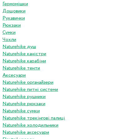
Гермомішки
Дощовики
Рукавички
Рюкзаки
Сумки
Чохли
Naturehike душ
Naturehike каністри
Naturehike карабіни
Naturehike тенти
Аксесуари
Naturehike органайзери
Naturehike питні системи
Naturehike рушники
Naturehike рюкзаки
Naturehike сумки
Naturehike трекінгові палиці
Naturehike холодильники
Naturehike аксесуари