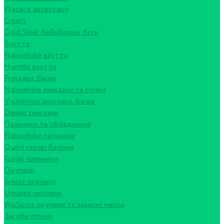
Wacaco аксесуари
Спорт
Cold Steel бейсбольні біти
Взуття
Naturehike взуття
Humtto взуття
Рюкзаки, багаж
Naturehike рюкзаки та сумки
Victorinox рюкзаки, багаж
Deuter рюкзаки
Пальники та обладнання
Naturehike пальники
Quest газові балони
Газові пальники
Окуляри
Select окуляри
Umarex окуляри
WoSport окуляри та захисні маски
Засоби гігієни