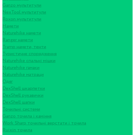
Ganzo мультитули
NexTool мультитули
Roxon мультитули
Намети
Naturehike намети
Ranger намети
Tramp намети, тенти
Туристичне спорядження
Naturehike спальні мішки
Naturehike гамаки
Naturehike матраци
Одяг
DexShell шкарпетки
DexShell рукавички
DexShell шапки
Точильні системи
Ganzo точила і каміння
Work Sharp точильні верстати і точила
Ruixin точила