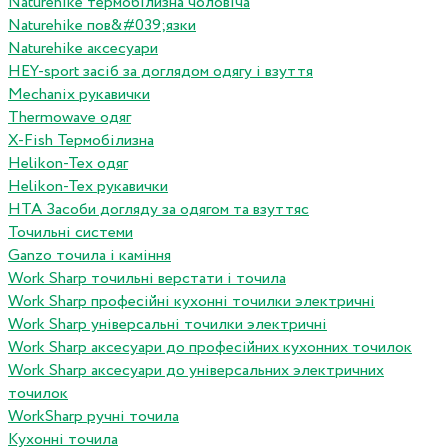
Naturehike термобілизна чоловіча
Naturehike пов&#039;язки
Naturehike аксесуари
HEY-sport засіб за доглядом одягу і взуття
Mechanix рукавички
Thermowave одяг
X-Fish Термобілизна
Helikon-Tex одяг
Helikon-Tex рукавички
HTA Засоби догляду за одягом та взуттяс
Точильні системи
Ganzo точила і каміння
Work Sharp точильні верстати і точила
Work Sharp професiйнi кухоннi точилки электричнi
Work Sharp унiверсальнi точилки электричнi
Work Sharp аксесуари до професiйних кухонних точилок
Work Sharp аксесуари до унiверсальних электричних
точилок
WorkSharp ручні точила
Кухонні точила