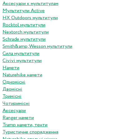
Аксесуари к мультитулам
Мультитули Active
HX Outdoors мультитули
Rocktol мультитули
Nextorch мультитули
Schrade мультитули
Smith&amp;Wesson мультитули
Сила мультитули
Civivi мультитули
Намети
Naturehike намети
Одномісні
Двомісні
Тримісні
Чотиримісні
Аксесуари
Ranger намети
Tramp намети, тенти
Туристичне спорядження