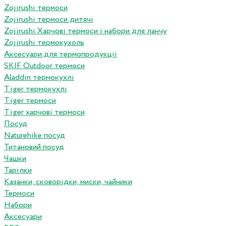
Zojirushi термоси
Zojirushi термоси дитячі
Zojirushi Харчові термоси і набори для ланчу
Zojirushi термокухоль
Аксесуари для термопродукціі
SKIF Outdoor термоси
Aladdin термокухлі
Tiger термокухлі
Tiger термоси
Tiger харчові термоси
Посуд
Naturehike посуд
Титановий посуд
Чашки
Тарілки
Казанки, сковорідки, миски, чайники
Термоси
Набори
Аксесуари