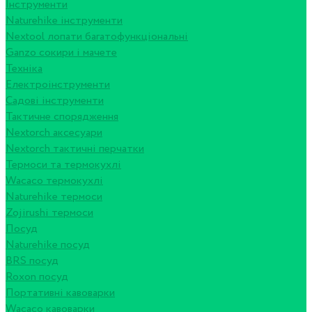
Інструменти
Naturehike інструменти
Nextool лопати багатофункціональні
Ganzo сокири і мачете
Техніка
Електроінструменти
Садові інструменти
Тактичне спорядження
Nextorch аксесуари
Nextorch тактичні перчатки
Термоси та термокухлі
Wacaco термокухлі
Naturehike термоси
Zojirushi термоси
Посуд
Naturehike посуд
BRS посуд
Roxon посуд
Портативні кавоварки
Wacaco кавоварки