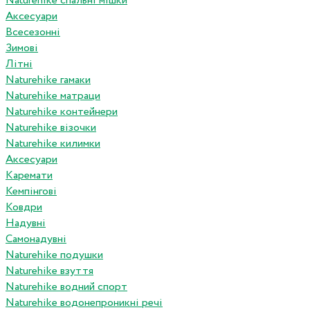
Naturehike спальні мішки
Аксесуари
Всесезонні
Зимові
Літні
Naturehike гамаки
Naturehike матраци
Naturehike контейнери
Naturehike візочки
Naturehike килимки
Аксесуари
Каремати
Кемпінгові
Ковдри
Надувні
Самонадувні
Naturehike подушки
Naturehike взуття
Naturehike водний спорт
Naturehike водонепроникні речі