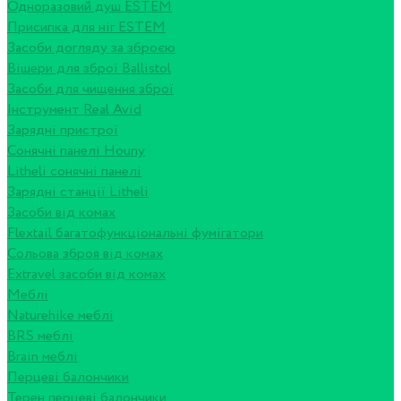
Одноразовий душ ESTEM
Присипка для ніг ESTEM
Засоби догляду за зброєю
Вішери для зброї Ballistol
Засоби для чищення зброї
Інструмент Real Avid
Зарядні пристрої
Сонячні панелі Houny
Litheli сонячні панелі
Зарядні станції Litheli
Засоби від комах
Flextail багатофункціональні фумігатори
Сольова зброя від комах
Extravel засоби від комах
Меблі
Naturehike меблі
BRS меблі
Brain меблі
Перцеві балончики
Терен перцеві балончики