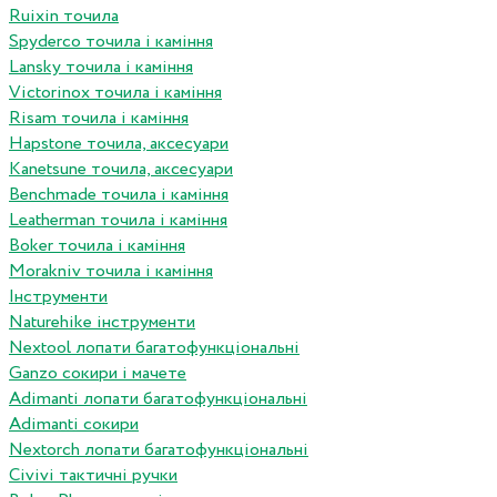
Ruixin точила
Spyderco точила і каміння
Lansky точила і каміння
Victorinox точила і каміння
Risam точила і каміння
Hapstone точила, аксесуари
Kanetsune точила, аксесуари
Benchmade точила і каміння
Leatherman точила і каміння
Boker точила і каміння
Morakniv точила і каміння
Інструменти
Naturehike інструменти
Nextool лопати багатофункціональні
Ganzo сокири і мачете
Adimanti лопати багатофункціональні
Adimanti сокири
Nextorch лопати багатофункціональні
Сivivi тактичні ручки