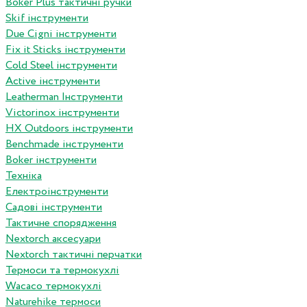
Boker Plus тактичні ручки
Skif інструменти
Due Cigni інструменти
Fix it Sticks інструменти
Сold Steel інструменти
Active інструменти
Leatherman Інструменти
Victorinox інструменти
HX Outdoors інструменти
Benchmade інструменти
Boker інструменти
Техніка
Електроінструменти
Садові інструменти
Тактичне спорядження
Nextorch аксесуари
Nextorch тактичні перчатки
Термоси та термокухлі
Wacaco термокухлі
Naturehike термоси