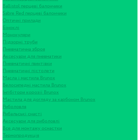
Ballistol перцеві балончики
Sabre Red перцеві балончики
Оптичні прилади
Біноклі
Монокуляри
Підзорні труби
Пневматична зброя
Аксесуари для пневматики
Пневматичні гвинтівки
Пневматичні пістолети
Масла і мастила Brunox
Велосипедні мастила Brunox
Інгібітори корозії Brunox
Мастила для догляду за карбоном Brunox
Риболовля
Рибальські снасті
Аксесуари для риболовлі
Все для монтажу оснастки
Термопродукція