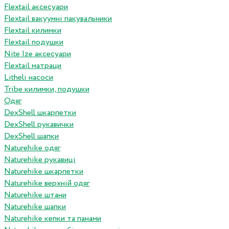
Flextail аксесуари
Flextail вакуумні пакувальники
Flextail килимки
Flextail подушки
Nite Ize аксесуари
Flextail матраци
Litheli насоси
Tribe килимки, подушки
Одяг
DexShell шкарпетки
DexShell рукавички
DexShell шапки
Naturehike одяг
Naturehike рукавиці
Naturehike шкарпетки
Naturehike верхній одяг
Naturehike штани
Naturehike шапки
Naturehike кепки та панами