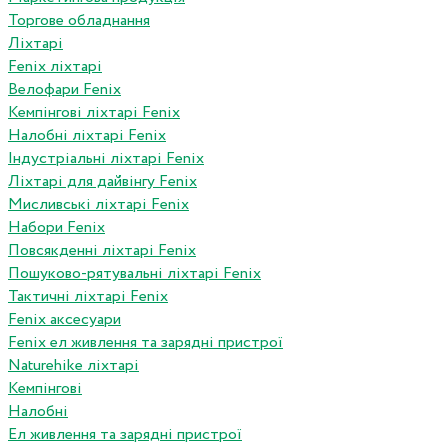
Торгове обладнання
Ліхтарі
Fenix ліхтарі
Велофари Fenix
Кемпінгові ліхтарі Fenix
Налобні ліхтарі Fenix
Індустріальні ліхтарі Fenix
Ліхтарі для дайвінгу Fenix
Мисливські ліхтарі Fenix
Набори Fenix
Повсякденні ліхтарі Fenix
Пошуково-рятувальні ліхтарі Fenix
Тактичні ліхтарі Fenix
Fenix аксесуари
Fenix ел живлення та зарядні пристрої
Naturehike ліхтарі
Кемпінгові
Налобні
Ел живлення та зарядні пристрої