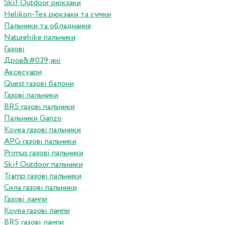
Skif Outdoor рюкзаки
Helikon-Tex рюкзаки та сумки
Пальники та обладнання
Naturehike пальники
Газові
Дров&#039;яні
Аксесуари
Quest газові балони
Газові пальники
BRS газові пальники
Пальники Ganzo
Kovea газові пальники
APG газові пальники
Primus газові пальники
Skif Outdoor пальники
Tramp газові пальники
Сила газові пальники
Газові лампи
Kovea газові лампи
BRS газові лампи