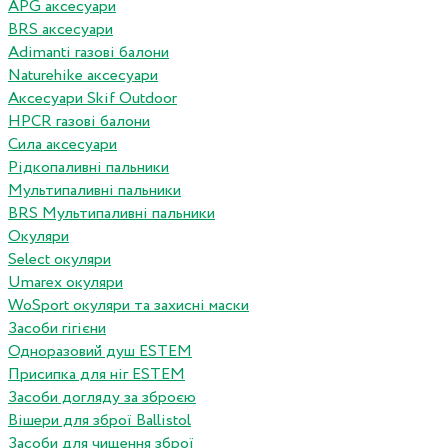
APG аксесуари
BRS аксесуари
Adimanti газові балони
Naturehike аксесуари
Аксесуари Skif Outdoor
HPCR газові балони
Сила аксесуари
Рідкопаливні пальники
Мультипаливні пальники
BRS Мультипаливні пальники
Окуляри
Select окуляри
Umarex окуляри
WoSport окуляри та захисні маски
Засоби гігієни
Одноразовий душ ESTEM
Присипка для ніг ESTEM
Засоби догляду за зброєю
Вішери для зброї Ballistol
Засоби для чищення зброї