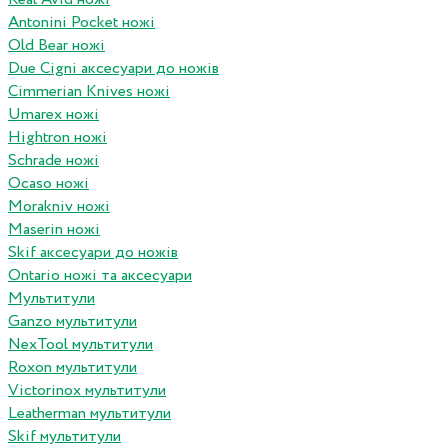
Antonini Pocket ножі
Old Bear ножі
Due Cigni аксесуари до ножів
Cimmerian Knives ножі
Umarex ножі
Hightron ножі
Schrade ножі
Ocaso ножі
Morakniv ножі
Maserin ножі
Skif аксесуари до ножів
Ontario ножі та аксесуари
Мультитули
Ganzo мультитули
NexTool мультитули
Roxon мультитули
Victorinox мультитули
Leatherman мультитули
Skif мультитули