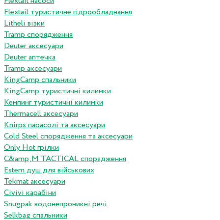
Flextail насоси
Flextail туристичне гідрообладнання
Litheli візки
Tramp спорядження
Deuter аксесуари
Deuter аптечка
Tramp аксесуари
KingCamp спальники
KingCamp туристичні килимки
Кемпинг туристичні килимки
Thermacell аксесуари
Knirps парасолі та аксесуари
Cold Steel спорядження та аксесуари
Only Hot грілки
C&amp;M TACTICAL спорядження
Estem душ для військових
Tekmat аксесуари
Сivivi карабіни
Snugpak водонепроникні речі
Selkbag спальники