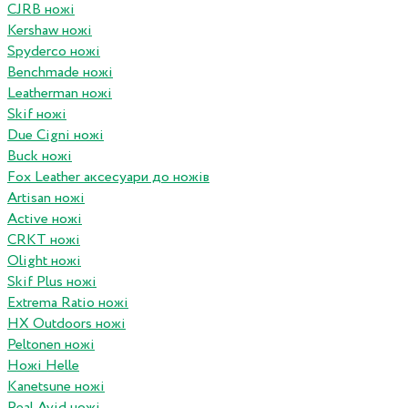
CJRB ножі
Kershaw ножі
Spyderco ножі
Benchmade ножі
Leatherman ножі
Skif ножі
Due Cigni ножі
Buck ножі
Fox Leather аксесуари до ножів
Artisan ножі
Active ножі
CRKT ножі
Olight ножі
Skif Plus ножі
Extrema Ratio ножі
HX Outdoors ножі
Peltonen ножі
Ножі Helle
Kanetsune ножі
Real Avid ножі