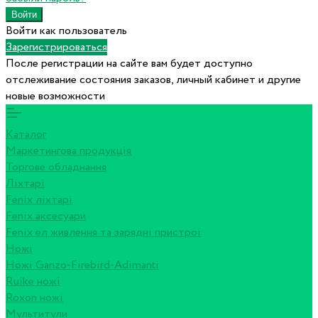
Войти как пользователь
Зарегистрироваться
После регистрации на сайте вам будет доступно
отслеживание состояния заказов, личный кабинет и другие
новые возможности
Каталог
Маркетингова продукція
Торгове обладнання
Ліхтарі
Fenix ліхтарі
Fenix аксесуари
Fenix ел живлення та зарядні пристрої
Ножі
Ножі Ganzo-Firebird-Adimanti
Ruike ножі
Roxon ножi
Мультитули