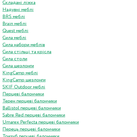
Складані ліжка
Надувні меблі
BRS меблі
Brain меблі
Quest меблі
Сила меблі
Сила набори меблів
Сила стільці та крісла
Сила столи
Сила шезлонги
KingCamp меблі
KingCamp шезлонги
SKIF Outdoor меблі
Перцеві балончики
Терен перцеві балончики
Ballistol перцеві балончики
Sabre Red перцеві балончики
Umarex Perfecta перцеві балончики
Перець перцеві балончики
Тризуб перцеві балончики