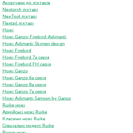
Аксесуари до ліхтарів
Nextorch ліхтарі
NexTool ліхтарі
Flextail ліхтарі
Ножі
Ножі Ganzo-Firebird-Adimanti
Ножі Adimanti Skimen design
Ножі Firebird
Ножі Firebird 7а серія
Ножі Firebird FH серія
Ножі Ganzo
Ножі Ganzo 6а серія
Ножі Ganzo 8а серія
Ножі Ganzo 7а серія
Ножі Adimanti Samson by Ganzo
Ruike ножі
Армійські ножі Ruike
Класичні ножі Ruike
Спеціальні моделі Ruike
Roxon ножi