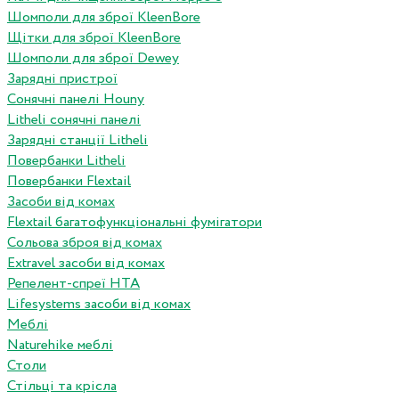
Шомполи для зброї KleenBore
Щітки для зброї KleenBore
Шомполи для зброї Dewey
Зарядні пристрої
Сонячні панелі Houny
Litheli сонячні панелі
Зарядні станції Litheli
Повербанки Litheli
Повербанки Flextail
Засоби від комах
Flextail багатофункціональні фумігатори
Сольова зброя від комах
Extravel засоби від комах
Репелент-спреї HTA
Lifesystems засоби від комах
Меблі
Naturehike меблі
Столи
Стільці та крісла