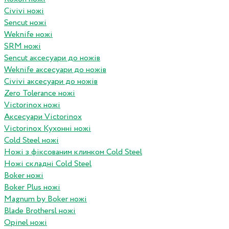
Civivi ножі
Sencut ножі
Weknife ножі
SRM ножі
Sencut аксесуари до ножів
Weknife аксесуари до ножів
Civivi аксесуари до ножів
Zero Tolerance ножі
Victorinox ножі
Аксесуари Victorinox
Victorinox Кухонні ножі
Cold Steel ножі
Ножі з фіксованим клинком Cold Steel
Ножі складні Cold Steel
Boker ножі
Boker Plus ножі
Magnum by Boker ножі
Blade Brothersl ножі
Opinel ножі