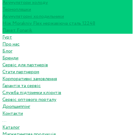
Акумулятори холоду
Термопляшки
Акумуляторні холодильники
Ніж Morakniv Flex нержавіюча сталь 12248
Пакет Fonarik
Гурт
Про нас
Блог
Бренди
Сервіс для партнерів
Стати партнером
Корпоративні замовлення
Гарантія та сервіс
Служба підтримки клієнтів
Сервіс оптового порталу
Дропшиппінг
Контакти
...
Каталог
Маркетингова продукція