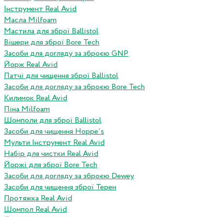
Інструмент Real Avid
Масла Milfoam
Мастила для зброї Ballistol
Вішери для зброї Bore Tech
Засоби для догляду за зброєю GNP
Йорж Real Avid
Патчі для чищення зброї Ballistol
Засоби для догляду за зброєю Bore Tech
Килимок Real Avid
Піна Milfoam
Шомполи для зброї Ballistol
Засоби для чищення Hoppe`s
Мульти Інструмент Real Avid
Набір для чистки Real Avid
Йоржі для зброї Bore Tech
Засоби для догляду за зброєю Dewey
Засоби для чищення зброї Терен
Протяжка Real Avid
Шомпол Real Avid