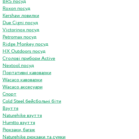
BRS посуд
Roxon посуд
Kershaw ловилки
Due Cigni посуд
Victorinox посуд
Petromax посуд
Ridge Monkey посуд
HX Outdoors посуд
Столові прибори Active
Nextool посуд
Портативні кавоварки
Wacaco кавоварки
Wacaco аксесуари
Спорт
Cold Steel бейсбольні біти
Взуття
Naturehike взуття
Humtto взуття
Рюкзаки, багаж
Naturehike рюкзаки та сумки