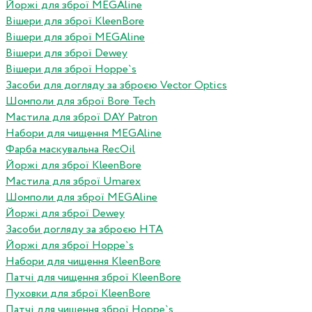
Йоржі для зброї MEGAline
Вішери для зброї KleenBore
Вішери для зброї MEGAline
Вішери для зброї Dewey
Вішери для зброї Hoppe`s
Засоби для догляду за зброєю Vector Optics
Шомполи для зброї Bore Tech
Мастила для зброї DAY Patron
Набори для чищення MEGAline
Фарба маскувальна RecOil
Йоржі для зброї KleenBore
Мастила для зброї Umarex
Шомполи для зброї MEGAline
Йоржі для зброї Dewey
Засоби догляду за зброєю HTA
Йоржі для зброї Hoppe`s
Набори для чищення KleenBore
Патчі для чищення зброї KleenBore
Пуховки для зброї KleenBore
Патчі для чищення зброї Hoppe`s