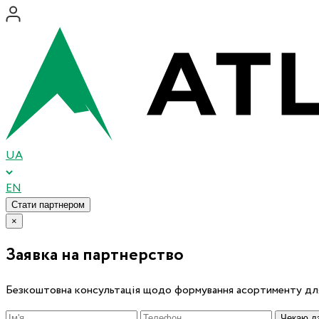
UA
EN
Стати партнером
×
Заявка на партнерство
Безкоштовна консультація щодо формування асортименту для
Чекаю дз