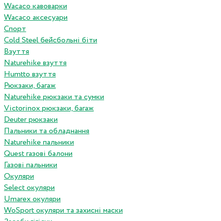
Wacaco кавоварки
Wacaco аксесуари
Спорт
Cold Steel бейсбольні біти
Взуття
Naturehike взуття
Humtto взуття
Рюкзаки, багаж
Naturehike рюкзаки та сумки
Victorinox рюкзаки, багаж
Deuter рюкзаки
Пальники та обладнання
Naturehike пальники
Quest газові балони
Газові пальники
Окуляри
Select окуляри
Umarex окуляри
WoSport окуляри та захисні маски