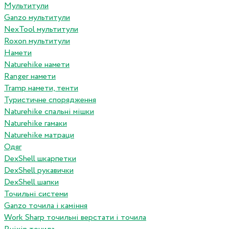
Мультитули
Ganzo мультитули
NexTool мультитули
Roxon мультитули
Намети
Naturehike намети
Ranger намети
Tramp намети, тенти
Туристичне спорядження
Naturehike спальні мішки
Naturehike гамаки
Naturehike матраци
Одяг
DexShell шкарпетки
DexShell рукавички
DexShell шапки
Точильні системи
Ganzo точила і каміння
Work Sharp точильні верстати і точила