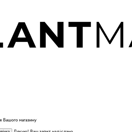
 Вашого магазину
Дякую! Ваш запит надіслано.
вінка