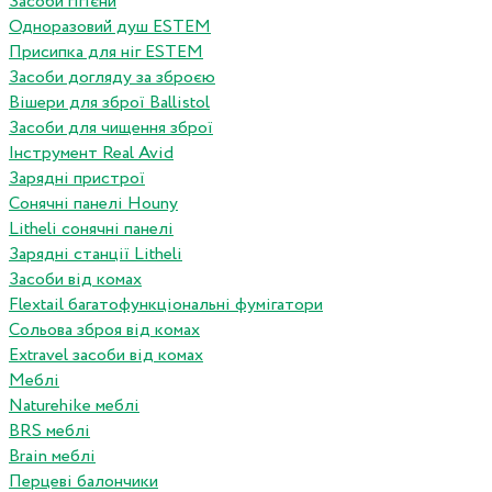
Засоби гігієни
Одноразовий душ ESTEM
Присипка для ніг ESTEM
Засоби догляду за зброєю
Вішери для зброї Ballistol
Засоби для чищення зброї
Інструмент Real Avid
Зарядні пристрої
Сонячні панелі Houny
Litheli сонячні панелі
Зарядні станції Litheli
Засоби від комах
Flextail багатофункціональні фумігатори
Сольова зброя від комах
Extravel засоби від комах
Меблі
Naturehike меблі
BRS меблі
Brain меблі
Перцеві балончики