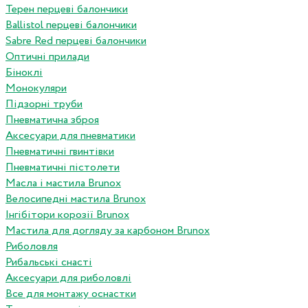
Терен перцеві балончики
Ballistol перцеві балончики
Sabre Red перцеві балончики
Оптичні прилади
Біноклі
Монокуляри
Підзорні труби
Пневматична зброя
Аксесуари для пневматики
Пневматичні гвинтівки
Пневматичні пістолети
Масла і мастила Brunox
Велосипедні мастила Brunox
Інгібітори корозії Brunox
Мастила для догляду за карбоном Brunox
Риболовля
Рибальські снасті
Аксесуари для риболовлі
Все для монтажу оснастки