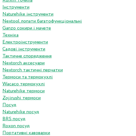
Ruixin точила
Інструменти
Naturehike інструменти
Nextool лопати багатофункціональні
Ganzo сокири і мачете
Техніка
Електроінструменти
Садові інструменти
Тактичне спорядження
Nextorch аксесуари
Nextorch тактичні перчатки
Термоси та термокухлі
Wacaco термокухлі
Naturehike термоси
Zojirushi термоси
Посуд
Naturehike посуд
BRS посуд
Roxon посуд
Портативні кавоварки