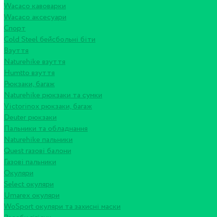
Wacaco кавоварки
Wacaco аксесуари
Спорт
Cold Steel бейсбольні біти
Взуття
Naturehike взуття
Humtto взуття
Рюкзаки, багаж
Naturehike рюкзаки та сумки
Victorinox рюкзаки, багаж
Deuter рюкзаки
Пальники та обладнання
Naturehike пальники
Quest газові балони
Газові пальники
Окуляри
Select окуляри
Umarex окуляри
WoSport окуляри та захисні маски