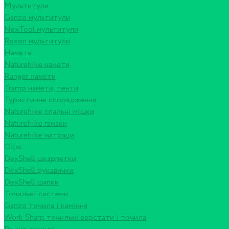
Мультитули
Ganzo мультитули
NexTool мультитули
Roxon мультитули
Намети
Naturehike намети
Ranger намети
Tramp намети, тенти
Туристичне спорядження
Naturehike спальні мішки
Naturehike гамаки
Naturehike матраци
Одяг
DexShell шкарпетки
DexShell рукавички
DexShell шапки
Точильні системи
Ganzo точила і каміння
Work Sharp точильні верстати і точила