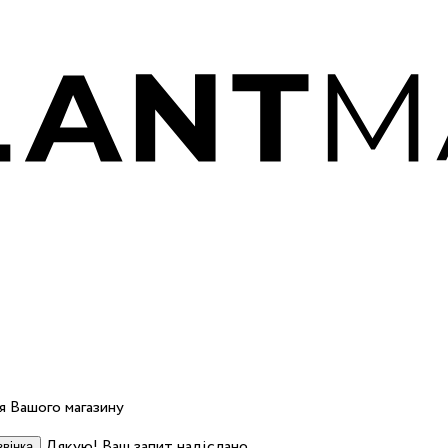
 Вашого магазину
Дякую! Ваш запит надіслано.
вінка