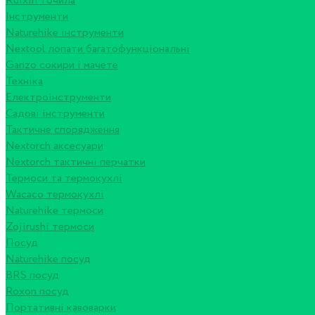
Ruixin точила
Інструменти
Naturehike інструменти
Nextool лопати багатофункціональні
Ganzo сокири і мачете
Техніка
Електроінструменти
Садові інструменти
Тактичне спорядження
Nextorch аксесуари
Nextorch тактичні перчатки
Термоси та термокухлі
Wacaco термокухлі
Naturehike термоси
Zojirushi термоси
Посуд
Naturehike посуд
BRS посуд
Roxon посуд
Портативні кавоварки