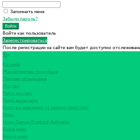
Запомнить меня
Забыли пароль?
Войти как пользователь
Зарегистрироваться
После регистрации на сайте вам будет доступно отслеживани
Каталог
Маркетингова продукція
Торгове обладнання
Ліхтарі
Fenix ліхтарі
Fenix аксесуари
Fenix ел живлення та зарядні пристрої
Ножі
Ножі Ganzo-Firebird-Adimanti
Ruike ножі
Roxon ножi