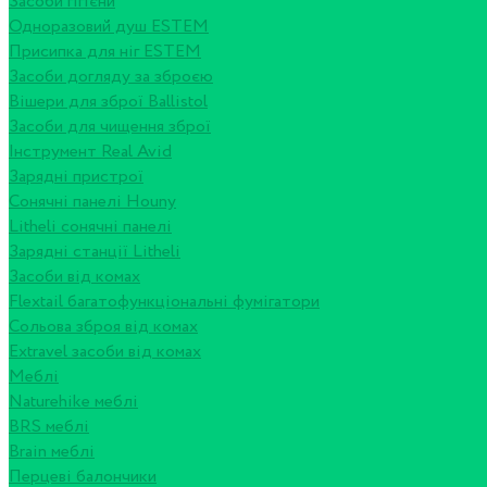
Засоби гігієни
Одноразовий душ ESTEM
Присипка для ніг ESTEM
Засоби догляду за зброєю
Вішери для зброї Ballistol
Засоби для чищення зброї
Інструмент Real Avid
Зарядні пристрої
Сонячні панелі Houny
Litheli сонячні панелі
Зарядні станції Litheli
Засоби від комах
Flextail багатофункціональні фумігатори
Сольова зброя від комах
Extravel засоби від комах
Меблі
Naturehike меблі
BRS меблі
Brain меблі
Перцеві балончики