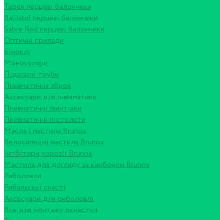
Терен перцеві балончики
Ballistol перцеві балончики
Sabre Red перцеві балончики
Оптичні прилади
Біноклі
Монокуляри
Підзорні труби
Пневматична зброя
Аксесуари для пневматики
Пневматичні гвинтівки
Пневматичні пістолети
Масла і мастила Brunox
Велосипедні мастила Brunox
Інгібітори корозії Brunox
Мастила для догляду за карбоном Brunox
Риболовля
Рибальські снасті
Аксесуари для риболовлі
Все для монтажу оснастки