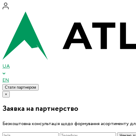
UA
EN
Стати партнером
×
Заявка на партнерство
Безкоштовна консультація щодо формування асортименту для
Чекаю дз